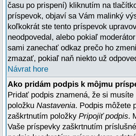
času po prispení) kliknutím na tlačít
príspevok, objaví sa Vám malinký výs
koľkokrát ste tento príspevok upravova
neodpovedal, alebo pokiaľ moderátor č
sami zanechať odkaz prečo ho zmenil
zmazať, pokiaľ naň niekto už odpoved
Návrat hore
Ako pridám podpis k môjmu prísp
Pridať podpis znamená, že si musíte n
položku
Nastavenia
. Podpis môžete 
zaškrtnutím položky
Pripojiť podpis
. 
Vaše príspevky zaškrtnutím príslušné