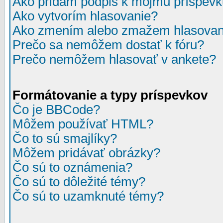
Ako pridám podpis k môjmu príspev
Ako vytvorím hlasovanie?
Ako zmením alebo zmažem hlasovan
Prečo sa nemôžem dostať k fóru?
Prečo nemôžem hlasovať v ankete?
Formátovanie a typy príspevkov
Čo je BBCode?
Môžem používať HTML?
Čo to sú smajlíky?
Môžem pridávať obrázky?
Čo sú to oznámenia?
Čo sú to dôležité témy?
Čo sú to uzamknuté témy?