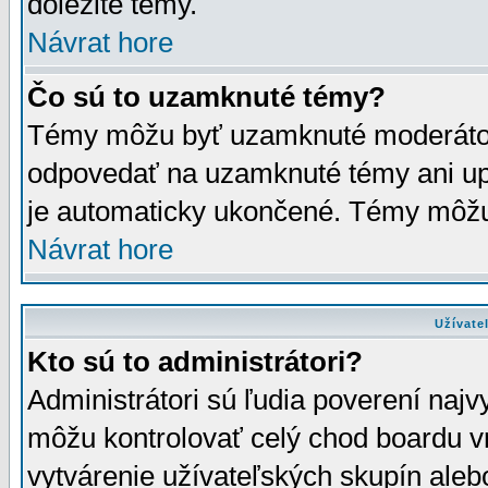
dôležité témy.
Návrat hore
Čo sú to uzamknuté témy?
Témy môžu byť uzamknuté moderáto
odpovedať na uzamknuté témy ani up
je automaticky ukončené. Témy môžu
Návrat hore
Užívate
Kto sú to administrátori?
Administrátori sú ľudia poverení najv
môžu kontrolovať celý chod boardu v
vytvárenie užívateľských skupín aleb