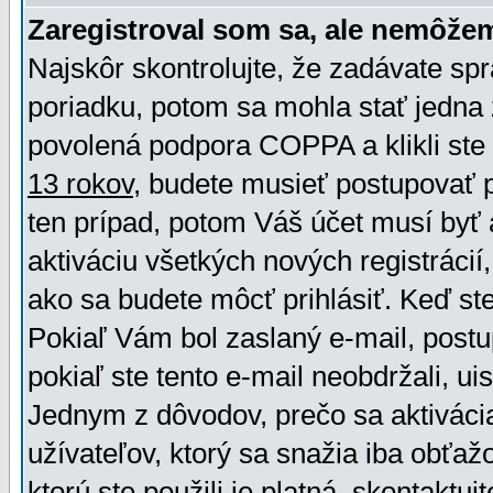
Zaregistroval som sa, ale nemôžem
Najskôr skontrolujte, že zadávate sp
poriadku, potom sa mohla stať jedna 
povolená podpora COPPA a klikli ste 
13 rokov
, budete musieť postupovať po
ten prípad, potom Váš účet musí byť 
aktiváciu všetkých nových registráci
ako sa budete môcť prihlásiť. Keď ste 
Pokiaľ Vám bol zaslaný e-mail, postu
pokiaľ ste tento e-mail neobdržali, ui
Jednym z dôvodov, prečo sa aktiváci
užívateľov, ktorý sa snažia iba obťažo
ktorú ste použili je platná, skontaktuj