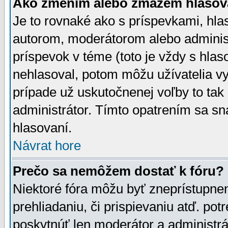
Ako zmením alebo zmažem hlasov
Je to rovnaké ako s príspevkami, h
autorom, moderátorom alebo administ
príspevok v téme (toto je vždy s hlas
nehlasoval, potom môžu užívatelia v
prípade už uskutočnenej voľby to tak
administrátor. Tímto opatrením sa sn
hlasovaní.
Návrat hore
Prečo sa nemôžem dostať k fóru?
Niektoré fóra môžu byť zneprístupnen
prehliadaniu, či prispievaniu atď. pot
poskytnúť len moderátor a administrát