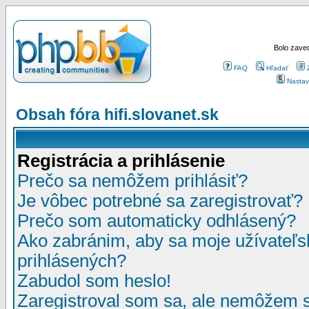
Bolo zaved
FAQ
Hľadať
Nastav
Obsah fóra hifi.slovanet.sk
Registrácia a prihlásenie
Prečo sa nemôžem prihlásiť?
Je vôbec potrebné sa zaregistrovať?
Prečo som automaticky odhlásený?
Ako zabránim, aby sa moje užívateľ
prihlásených?
Zabudol som heslo!
Zaregistroval som sa, ale nemôžem sa