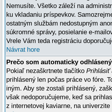
Nemusíte. Všetko záleží na administrá
ku vkladaniu príspevkov. Samozrejme
ostatným službám nedostupným anon
súkromné správy, posielanie e-mailov
Vrele Vám teda registráciu doporučuj
Návrat hore
Prečo som automaticky odhlásen
Pokiaľ nezaškrtnete tlačítko
Prihlásiť
prihlásený len počas práce vo fóre. 
iným. Aby ste zostali prihlásený, zaškr
však nedoporučujeme, keď sa prihlasuj
z internetovej kaviarne, na univerzite 