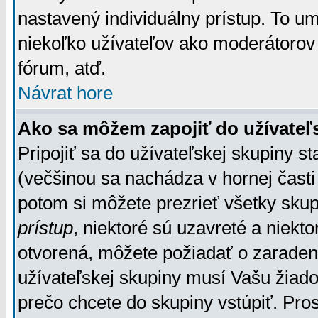
nastavený individuálny prístup. To u
niekoľko užívateľov ako moderátorov 
fórum, atď.
Návrat hore
Ako sa môžem zapojiť do užívateľ
Pripojiť sa do užívateľskej skupiny s
(večšinou sa nachádza v hornej časti 
potom si môžete prezrieť všetky sku
prístup
, niektoré sú uzavreté a niekt
otvorená, môžete požiadať o zaradeni
užívateľskej skupiny musí Vašu žiado
prečo chcete do skupiny vstúpiť. Pro