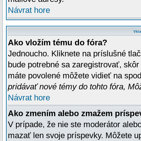
Návrat hore
Vkl
Ako vložím tému do fóra?
Jednoucho. Kliknete na príslušné tla
bude potrebné sa zaregistrovať, skôr 
máte povolené môžete vidieť na spodn
pridávať nové témy do tohto fóra, Môž
Návrat hore
Ako zmením alebo zmažem príspe
V prípade, že nie ste moderátor aleb
mazať len svoje príspevky. Môžete u