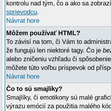
kontrolu nad tým, čo a ako sa zobrazí
sprievodcu
.
Návrat hore
Môžem používať HTML?
To závisí na tom, či Vám to administrá
že fungujú len niektoré tagy. Čo je
be
alebo zničeniu vzhľadu či spôsobeni
môžete túto voľbu príspevok od přís
Návrat hore
Čo to sú smajlíky?
Smajlíky, či emotikony sú malé grafic
výrazu emócií za použitia malého kód