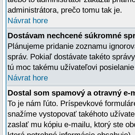
administrátora, prečo tomu tak je.
Návrat hore
Dostávam nechcené súkromné spr
Plánujeme pridanie zoznamu ignorov
správ. Pokiaľ dostávate takéto správy
tú moc takému užívateľovi posielanie
Návrat hore
Dostal som spamový a otravný e-ma
To je nám ľúto. Príspevkové formulá
snažíme vystopovať takéhoto užívateľ
zaslať mu kópiu e-mailu, ktorý ste obdr