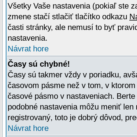
Všetky Vaše nastavenia (pokiaľ ste z
zmene stačí stlačiť tlačítko odkazu
N
časti stránky, ale nemusí to byť prav
nastavenia.
Návrat hore
Časy sú chybné!
Časy sú takmer vždy v poriadku, avša
časovom pásme než v tom, v ktorom s
časové pásmo v nastaveniach. Bert
podobné nastavenia môžu meniť len re
registrovaný, toto je dobrý dôvod, pre
Návrat hore