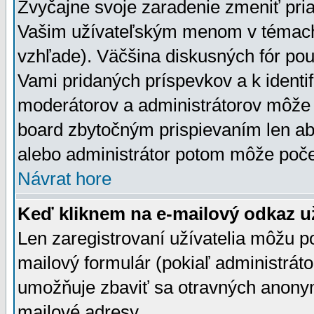
Zvyčajne svoje zaradenie zmeniť pr
Vašim užívateľským menom v témach 
vzhľade). Väčšina diskusných fór pou
Vami pridaných príspevkov a k identif
moderátorov a administrátorov môže 
board zbytočným prispievaním len aby
alebo administrátor potom môže počet
Návrat hore
Keď kliknem na e-mailový odkaz už
Len zaregistrovaní užívatelia môžu p
mailový formulár (pokiaľ administráto
umožňuje zbaviť sa otravných anonym
mailové adresy.