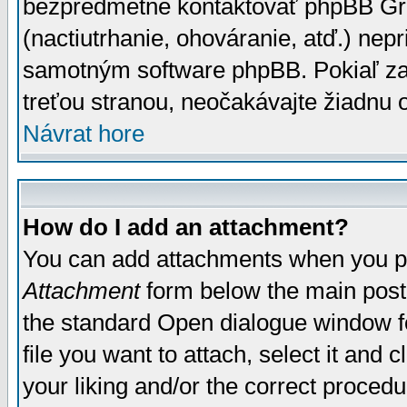
bezpredmetné kontaktovať phpBB Grou
(nactiutrhanie, ohováranie, atď.) ne
samotným software phpBB. Pokiaľ zaš
treťou stranou, neočakávajte žiadnu
Návrat hore
How do I add an attachment?
You can add attachments when you p
Attachment
form below the main post
the standard Open dialogue window fo
file you want to attach, select it and
your liking and/or the correct proced