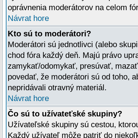
oprávnenia moderátorov na celom fór
Návrat hore
Kto sú to moderátori?
Moderátori sú jednotlivci (alebo skupi
chod fóra každý deň. Majú právo upr
zamykať/odomykať, presúvať, mazať a
povedať, že moderátori sú od toho, a
nepridávali otravný materiál.
Návrat hore
Čo sú to užívateťské skupiny?
Užívateľské skupiny sú cestou, ktoro
Každý užívateľ môže patriť do nieko