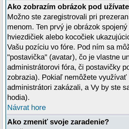
Ako zobrazím obrázok pod užíva
Možno ste zaregistrovali pri prezera
menom. Ten prvý je obrázok spojený 
hviezdičiek alebo kocočiek ukazujúcic
Vašu pozíciu vo fóre. Pod ním sa m
"postavička" (avatar), čo je vlastne 
administrátorovi fóra, či postavičky p
zobrazia). Pokiaľ nemôžete využívať 
administrátori zakázali, a Vy by ste 
hodia).
Návrat hore
Ako zmeniť svoje zaradenie?