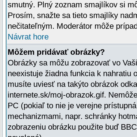
smutný. Plný zoznam smajlíkov si mô
Prosím, snažte sa tieto smajlíky nad
nečitateľným. Moderátor môže prípa
Návrat hore
Môžem pridávať obrázky?
Obrázky sa môžu zobrazovať vo Vaši
neexistuje žiadna funkcia k nahratiu
musíte uviesť na takýto obrázok odka
internete.sk/moj-obrazok.gif. Nemôž
PC (pokiaľ to nie je verejne prístupn
mechanizmami, napr. schránky hotmai
zobrazeniu obrázku použite buď BBCo