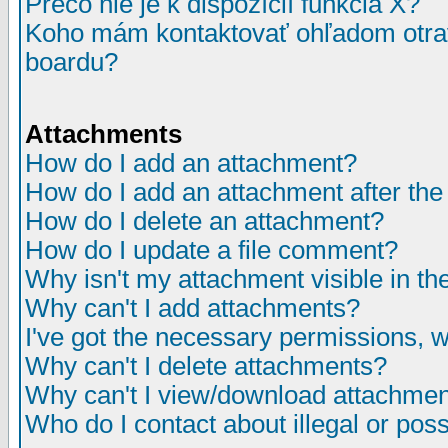
Prečo nie je k dispozícií funkcia X?
Koho mám kontaktovať ohľadom otrav
boardu?
Attachments
How do I add an attachment?
How do I add an attachment after the i
How do I delete an attachment?
How do I update a file comment?
Why isn't my attachment visible in th
Why can't I add attachments?
I've got the necessary permissions, 
Why can't I delete attachments?
Why can't I view/download attachme
Who do I contact about illegal or poss