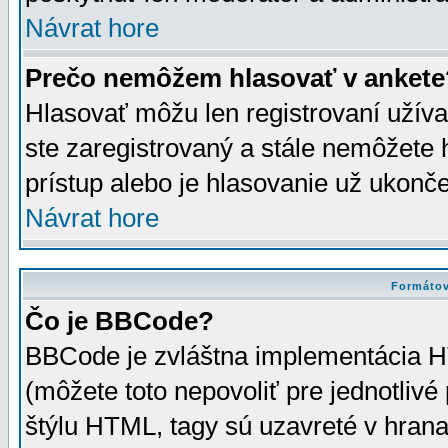
Návrat hore
Prečo nemôžem hlasovať v ankete
Hlasovať môžu len registrovaní užívat
ste zaregistrovaný a stále nemôžet
prístup alebo je hlasovanie už ukonč
Návrat hore
Formátov
Čo je BBCode?
BBCode je zvláštna implementácia HT
(môžete toto nepovoliť pre jednotli
štýlu HTML, tagy sú uzavreté v hrana