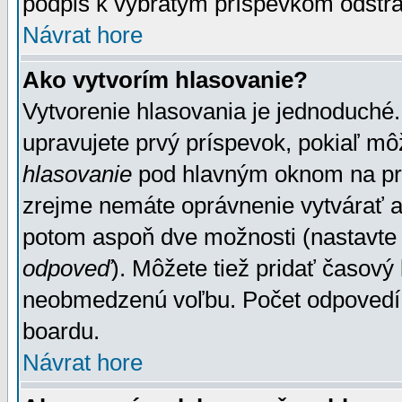
podpis k vybratým príspevkom odstrá
Návrat hore
Ako vytvorím hlasovanie?
Vytvorenie hlasovania je jednoduché.
upravujete prvý príspevok, pokiaľ môž
hlasovanie
pod hlavným oknom na prid
zrejme nemáte oprávnenie vytvárať an
potom aspoň dve možnosti (nastavte 
odpoveď
). Môžete tiež pridať časový
neobmedzenú voľbu. Počet odpovedí, 
boardu.
Návrat hore