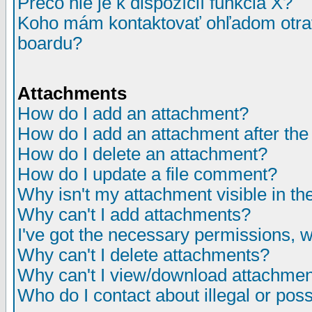
Prečo nie je k dispozícií funkcia X?
Koho mám kontaktovať ohľadom otrav
boardu?
Attachments
How do I add an attachment?
How do I add an attachment after the i
How do I delete an attachment?
How do I update a file comment?
Why isn't my attachment visible in th
Why can't I add attachments?
I've got the necessary permissions, 
Why can't I delete attachments?
Why can't I view/download attachme
Who do I contact about illegal or poss