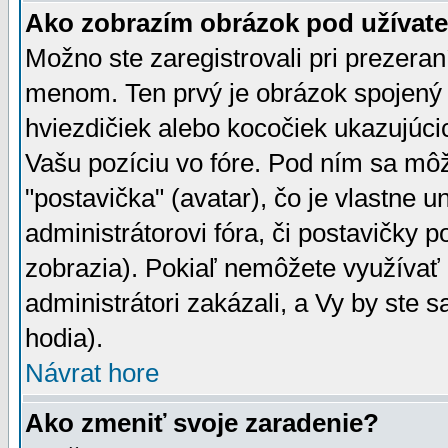
Ako zobrazím obrázok pod užíva
Možno ste zaregistrovali pri prezera
menom. Ten prvý je obrázok spojený 
hviezdičiek alebo kocočiek ukazujúcic
Vašu pozíciu vo fóre. Pod ním sa m
"postavička" (avatar), čo je vlastne 
administrátorovi fóra, či postavičky p
zobrazia). Pokiaľ nemôžete využívať 
administrátori zakázali, a Vy by ste 
hodia).
Návrat hore
Ako zmeniť svoje zaradenie?