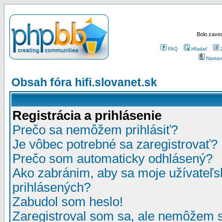
Bolo zaved
FAQ
Hľadať
Nastav
Obsah fóra hifi.slovanet.sk
Registrácia a prihlásenie
Prečo sa nemôžem prihlásiť?
Je vôbec potrebné sa zaregistrovať?
Prečo som automaticky odhlásený?
Ako zabránim, aby sa moje užívateľ
prihlásených?
Zabudol som heslo!
Zaregistroval som sa, ale nemôžem sa