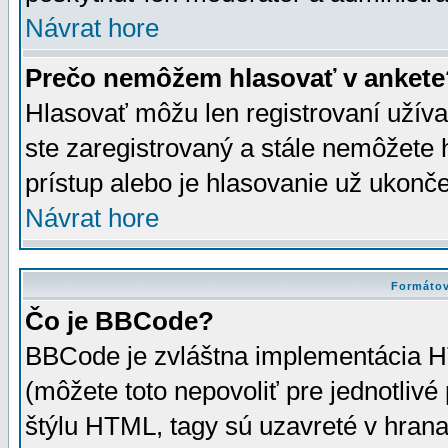
Návrat hore
Prečo nemôžem hlasovať v ankete
Hlasovať môžu len registrovaní užívat
ste zaregistrovaný a stále nemôžet
prístup alebo je hlasovanie už ukonč
Návrat hore
Formátov
Čo je BBCode?
BBCode je zvláštna implementácia HT
(môžete toto nepovoliť pre jednotli
štýlu HTML, tagy sú uzavreté v hrana