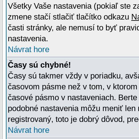
Všetky Vaše nastavenia (pokiaľ ste z
zmene stačí stlačiť tlačítko odkazu
N
časti stránky, ale nemusí to byť prav
nastavenia.
Návrat hore
Časy sú chybné!
Časy sú takmer vždy v poriadku, avša
časovom pásme než v tom, v ktorom s
časové pásmo v nastaveniach. Bert
podobné nastavenia môžu meniť len re
registrovaný, toto je dobrý dôvod, pre
Návrat hore