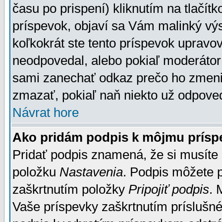
času po prispení) kliknutím na tlačít
príspevok, objaví sa Vám malinký výs
koľkokrát ste tento príspevok upravova
neodpovedal, alebo pokiaľ moderátor č
sami zanechať odkaz prečo ho zmenil
zmazať, pokiaľ naň niekto už odpoved
Návrat hore
Ako pridám podpis k môjmu prísp
Pridať podpis znamená, že si musíte n
položku
Nastavenia
. Podpis môžete 
zaškrtnutím položky
Pripojiť podpis
. 
Vaše príspevky zaškrtnutím príslušné