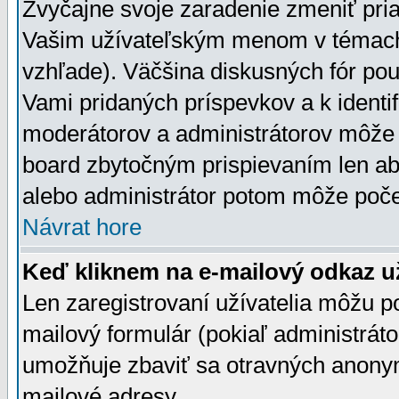
Zvyčajne svoje zaradenie zmeniť pr
Vašim užívateľským menom v témach 
vzhľade). Väčšina diskusných fór pou
Vami pridaných príspevkov a k identif
moderátorov a administrátorov môže 
board zbytočným prispievaním len aby
alebo administrátor potom môže počet
Návrat hore
Keď kliknem na e-mailový odkaz už
Len zaregistrovaní užívatelia môžu p
mailový formulár (pokiaľ administráto
umožňuje zbaviť sa otravných anonym
mailové adresy.