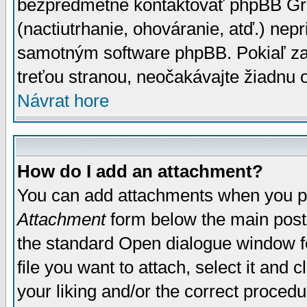
bezpredmetné kontaktovať phpBB Grou
(nactiutrhanie, ohováranie, atď.) ne
samotným software phpBB. Pokiaľ zaš
treťou stranou, neočakávajte žiadnu
Návrat hore
How do I add an attachment?
You can add attachments when you p
Attachment
form below the main post
the standard Open dialogue window fo
file you want to attach, select it and
your liking and/or the correct proced