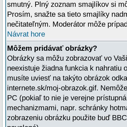
smutný. Plný zoznam smajlíkov si mô
Prosím, snažte sa tieto smajlíky nad
nečitateľným. Moderátor môže prípa
Návrat hore
Môžem pridávať obrázky?
Obrázky sa môžu zobrazovať vo Vaši
neexistuje žiadna funkcia k nahratiu
musíte uviesť na takýto obrázok odka
internete.sk/moj-obrazok.gif. Nemôž
PC (pokiaľ to nie je verejne prístupn
mechanizmami, napr. schránky hotmai
zobrazeniu obrázku použite buď BBCo