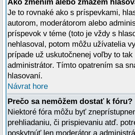
Ako zmením alebo zmažem hlasov
Je to rovnaké ako s príspevkami, h
autorom, moderátorom alebo administ
príspevok v téme (toto je vždy s hlas
nehlasoval, potom môžu užívatelia v
prípade už uskutočnenej voľby to tak
administrátor. Tímto opatrením sa sn
hlasovaní.
Návrat hore
Prečo sa nemôžem dostať k fóru?
Niektoré fóra môžu byť zneprístupnen
prehliadaniu, či prispievaniu atď. pot
poskytnúť len moderátor a administrát