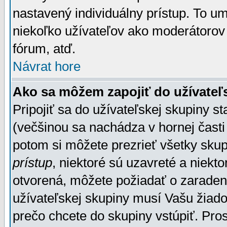
nastavený individuálny prístup. To u
niekoľko užívateľov ako moderátorov 
fórum, atď.
Návrat hore
Ako sa môžem zapojiť do užívateľ
Pripojiť sa do užívateľskej skupiny s
(večšinou sa nachádza v hornej časti 
potom si môžete prezrieť všetky sku
prístup
, niektoré sú uzavreté a niekt
otvorená, môžete požiadať o zaradeni
užívateľskej skupiny musí Vašu žiado
prečo chcete do skupiny vstúpiť. Pro