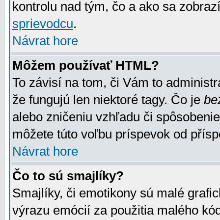
kontrolu nad tým, čo a ako sa zobrazí
sprievodcu
.
Návrat hore
Môžem používať HTML?
To závisí na tom, či Vám to administrá
že fungujú len niektoré tagy. Čo je
be
alebo zničeniu vzhľadu či spôsobeni
môžete túto voľbu príspevok od přís
Návrat hore
Čo to sú smajlíky?
Smajlíky, či emotikony sú malé grafic
výrazu emócií za použitia malého kód