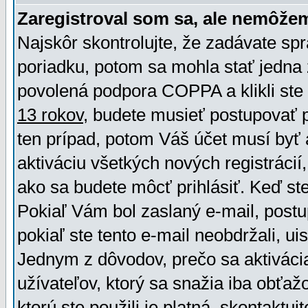
Zaregistroval som sa, ale nemôžem
Najskôr skontrolujte, že zadávate sp
poriadku, potom sa mohla stať jedna 
povolená podpora COPPA a klikli ste 
13 rokov
, budete musieť postupovať po
ten prípad, potom Váš účet musí byť 
aktiváciu všetkých nových registráci
ako sa budete môcť prihlásiť. Keď ste 
Pokiaľ Vám bol zaslaný e-mail, postu
pokiaľ ste tento e-mail neobdržali, ui
Jednym z dôvodov, prečo sa aktiváci
užívateľov, ktorý sa snažia iba obťažo
ktorú ste použili je platná, skontaktuj