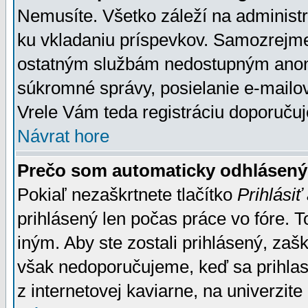
Nemusíte. Všetko záleží na administrá
ku vkladaniu príspevkov. Samozrejme
ostatným službám nedostupným anon
súkromné správy, posielanie e-mailov
Vrele Vám teda registráciu doporučuj
Návrat hore
Prečo som automaticky odhlásen
Pokiaľ nezaškrtnete tlačítko
Prihlásiť
prihlásený len počas práce vo fóre. 
iným. Aby ste zostali prihlásený, zaškr
však nedoporučujeme, keď sa prihlasuj
z internetovej kaviarne, na univerzite 