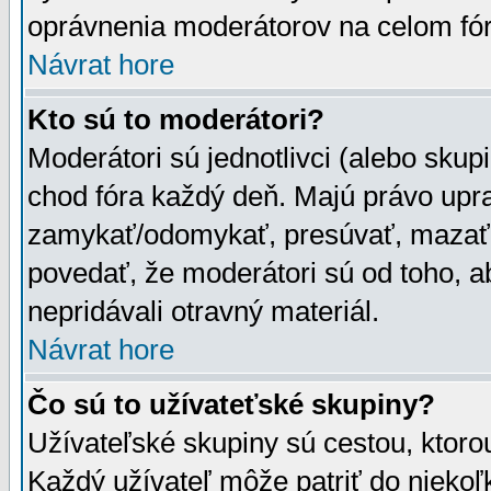
oprávnenia moderátorov na celom fór
Návrat hore
Kto sú to moderátori?
Moderátori sú jednotlivci (alebo skupi
chod fóra každý deň. Majú právo upr
zamykať/odomykať, presúvať, mazať a
povedať, že moderátori sú od toho, a
nepridávali otravný materiál.
Návrat hore
Čo sú to užívateťské skupiny?
Užívateľské skupiny sú cestou, ktoro
Každý užívateľ môže patriť do nieko