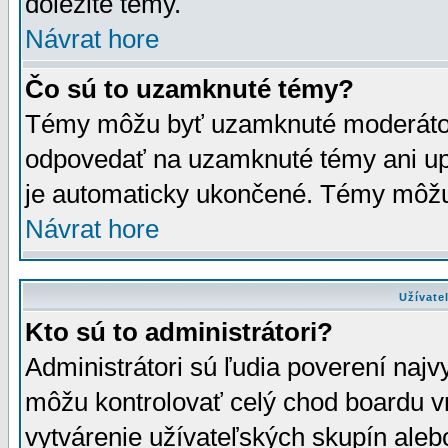
dôležité témy.
Návrat hore
Čo sú to uzamknuté témy?
Témy môžu byť uzamknuté moderáto
odpovedať na uzamknuté témy ani up
je automaticky ukončené. Témy môžu
Návrat hore
Užívate
Kto sú to administrátori?
Administrátori sú ľudia poverení najv
môžu kontrolovať celý chod boardu v
vytvárenie užívateľských skupín aleb