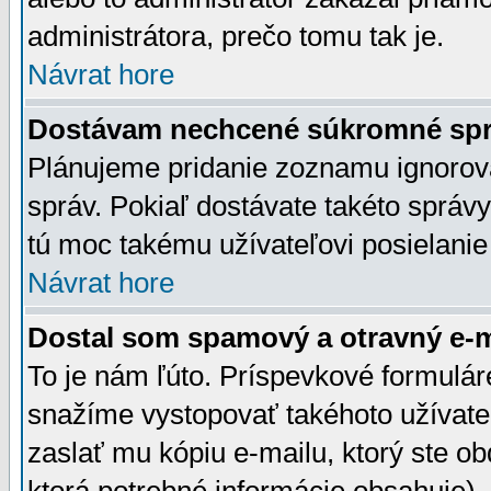
administrátora, prečo tomu tak je.
Návrat hore
Dostávam nechcené súkromné spr
Plánujeme pridanie zoznamu ignorov
správ. Pokiaľ dostávate takéto správy
tú moc takému užívateľovi posielanie
Návrat hore
Dostal som spamový a otravný e-ma
To je nám ľúto. Príspevkové formulá
snažíme vystopovať takéhoto užívateľ
zaslať mu kópiu e-mailu, ktorý ste obdr