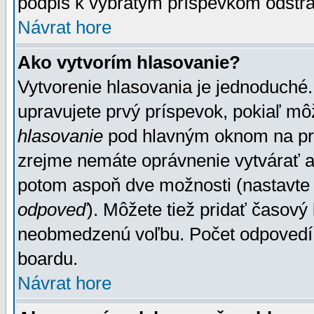
podpis k vybratým príspevkom odstrá
Návrat hore
Ako vytvorím hlasovanie?
Vytvorenie hlasovania je jednoduché.
upravujete prvý príspevok, pokiaľ môž
hlasovanie
pod hlavným oknom na prid
zrejme nemáte oprávnenie vytvárať an
potom aspoň dve možnosti (nastavte 
odpoveď
). Môžete tiež pridať časový
neobmedzenú voľbu. Počet odpovedí, 
boardu.
Návrat hore