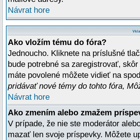
Návrat hore
Vkl
Ako vložím tému do fóra?
Jednoucho. Kliknete na príslušné tla
bude potrebné sa zaregistrovať, skôr 
máte povolené môžete vidieť na spodn
pridávať nové témy do tohto fóra, Môž
Návrat hore
Ako zmením alebo zmažem príspe
V prípade, že nie ste moderátor aleb
mazať len svoje príspevky. Môžete u