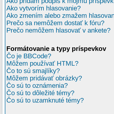
Ako pridám podpis k môjmu príspev
Ako vytvorím hlasovanie?
Ako zmením alebo zmažem hlasovan
Prečo sa nemôžem dostať k fóru?
Prečo nemôžem hlasovať v ankete?
Formátovanie a typy príspevkov
Čo je BBCode?
Môžem používať HTML?
Čo to sú smajlíky?
Môžem pridávať obrázky?
Čo sú to oznámenia?
Čo sú to dôležité témy?
Čo sú to uzamknuté témy?