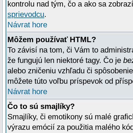
kontrolu nad tým, čo a ako sa zobrazí
sprievodcu
.
Návrat hore
Môžem používať HTML?
To závisí na tom, či Vám to administrá
že fungujú len niektoré tagy. Čo je
be
alebo zničeniu vzhľadu či spôsobeni
môžete túto voľbu príspevok od přís
Návrat hore
Čo to sú smajlíky?
Smajlíky, či emotikony sú malé grafic
výrazu emócií za použitia malého kód