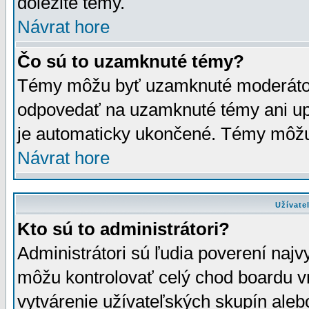
dôležité témy.
Návrat hore
Čo sú to uzamknuté témy?
Témy môžu byť uzamknuté moderáto
odpovedať na uzamknuté témy ani up
je automaticky ukončené. Témy môžu
Návrat hore
Užívate
Kto sú to administrátori?
Administrátori sú ľudia poverení najv
môžu kontrolovať celý chod boardu v
vytvárenie užívateľských skupín aleb