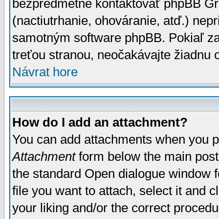
bezpredmetné kontaktovať phpBB Grou
(nactiutrhanie, ohováranie, atď.) ne
samotným software phpBB. Pokiaľ zaš
treťou stranou, neočakávajte žiadnu
Návrat hore
How do I add an attachment?
You can add attachments when you p
Attachment
form below the main post
the standard Open dialogue window fo
file you want to attach, select it and
your liking and/or the correct proced