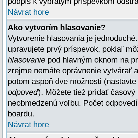
podpis k vybratým príspevkom odstrá
Návrat hore
Ako vytvorím hlasovanie?
Vytvorenie hlasovania je jednoduché.
upravujete prvý príspevok, pokiaľ môž
hlasovanie
pod hlavným oknom na prid
zrejme nemáte oprávnenie vytvárať an
potom aspoň dve možnosti (nastavte 
odpoveď
). Môžete tiež pridať časový
neobmedzenú voľbu. Počet odpovedí, 
boardu.
Návrat hore