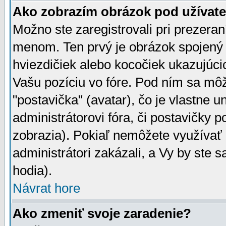
Ako zobrazím obrázok pod užíva
Možno ste zaregistrovali pri prezera
menom. Ten prvý je obrázok spojený 
hviezdičiek alebo kocočiek ukazujúcic
Vašu pozíciu vo fóre. Pod ním sa m
"postavička" (avatar), čo je vlastne 
administrátorovi fóra, či postavičky p
zobrazia). Pokiaľ nemôžete využívať 
administrátori zakázali, a Vy by ste 
hodia).
Návrat hore
Ako zmeniť svoje zaradenie?