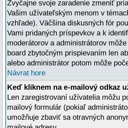
Zvyčajne svoje zaradenie zmeniť pr
Vašim užívateľským menom v témach 
vzhľade). Väčšina diskusných fór pou
Vami pridaných príspevkov a k identif
moderátorov a administrátorov môže 
board zbytočným prispievaním len aby
alebo administrátor potom môže počet
Návrat hore
Keď kliknem na e-mailový odkaz už
Len zaregistrovaní užívatelia môžu p
mailový formulár (pokiaľ administráto
umožňuje zbaviť sa otravných anonym
mailové adresy.