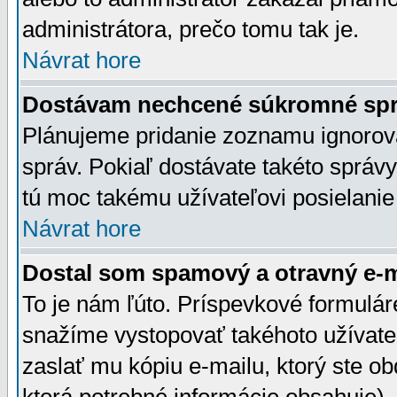
administrátora, prečo tomu tak je.
Návrat hore
Dostávam nechcené súkromné spr
Plánujeme pridanie zoznamu ignorov
správ. Pokiaľ dostávate takéto správy
tú moc takému užívateľovi posielanie
Návrat hore
Dostal som spamový a otravný e-ma
To je nám ľúto. Príspevkové formulá
snažíme vystopovať takéhoto užívateľ
zaslať mu kópiu e-mailu, ktorý ste obdr