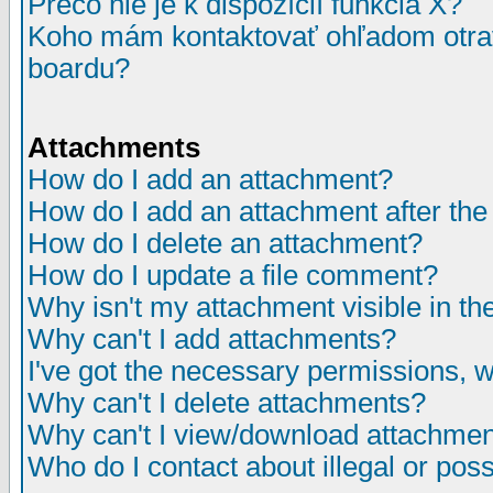
Prečo nie je k dispozícií funkcia X?
Koho mám kontaktovať ohľadom otrav
boardu?
Attachments
How do I add an attachment?
How do I add an attachment after the i
How do I delete an attachment?
How do I update a file comment?
Why isn't my attachment visible in th
Why can't I add attachments?
I've got the necessary permissions, 
Why can't I delete attachments?
Why can't I view/download attachme
Who do I contact about illegal or poss