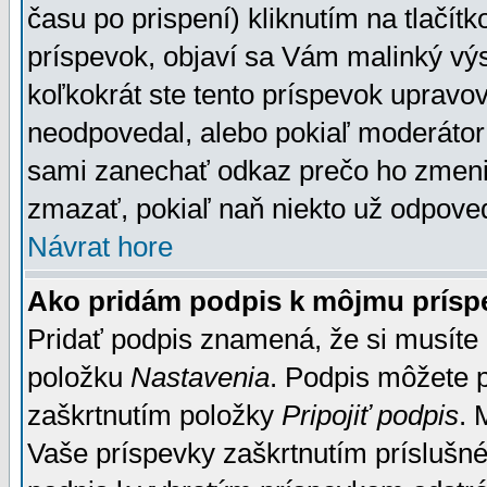
času po prispení) kliknutím na tlačít
príspevok, objaví sa Vám malinký výs
koľkokrát ste tento príspevok upravova
neodpovedal, alebo pokiaľ moderátor č
sami zanechať odkaz prečo ho zmenil
zmazať, pokiaľ naň niekto už odpoved
Návrat hore
Ako pridám podpis k môjmu prísp
Pridať podpis znamená, že si musíte n
položku
Nastavenia
. Podpis môžete 
zaškrtnutím položky
Pripojiť podpis
. 
Vaše príspevky zaškrtnutím príslušné