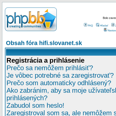
Bolo zaved
FAQ
Hľadať
Nastav
Obsah fóra hifi.slovanet.sk
Registrácia a prihlásenie
Prečo sa nemôžem prihlásiť?
Je vôbec potrebné sa zaregistrovať?
Prečo som automaticky odhlásený?
Ako zabránim, aby sa moje užívateľ
prihlásených?
Zabudol som heslo!
Zaregistroval som sa, ale nemôžem sa