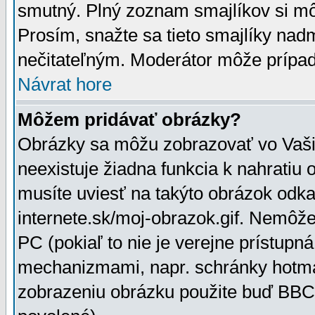
smutný. Plný zoznam smajlíkov si mô
Prosím, snažte sa tieto smajlíky nad
nečitateľným. Moderátor môže prípa
Návrat hore
Môžem pridávať obrázky?
Obrázky sa môžu zobrazovať vo Vaši
neexistuje žiadna funkcia k nahratiu
musíte uviesť na takýto obrázok odka
internete.sk/moj-obrazok.gif. Nemôž
PC (pokiaľ to nie je verejne prístupn
mechanizmami, napr. schránky hotmai
zobrazeniu obrázku použite buď BBCo