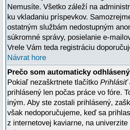
Nemusíte. Všetko záleží na administrá
ku vkladaniu príspevkov. Samozrejme
ostatným službám nedostupným anon
súkromné správy, posielanie e-mailov
Vrele Vám teda registráciu doporučuj
Návrat hore
Prečo som automaticky odhlásen
Pokiaľ nezaškrtnete tlačítko
Prihlásiť
prihlásený len počas práce vo fóre. 
iným. Aby ste zostali prihlásený, zaškr
však nedoporučujeme, keď sa prihlasuj
z internetovej kaviarne, na univerzite 