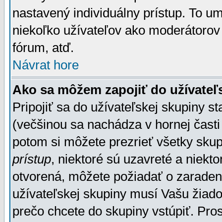
nastavený individuálny prístup. To u
niekoľko užívateľov ako moderátorov 
fórum, atď.
Návrat hore
Ako sa môžem zapojiť do užívateľ
Pripojiť sa do užívateľskej skupiny s
(večšinou sa nachádza v hornej časti 
potom si môžete prezrieť všetky sku
prístup
, niektoré sú uzavreté a niekt
otvorená, môžete požiadať o zaradeni
užívateľskej skupiny musí Vašu žiado
prečo chcete do skupiny vstúpiť. Pro