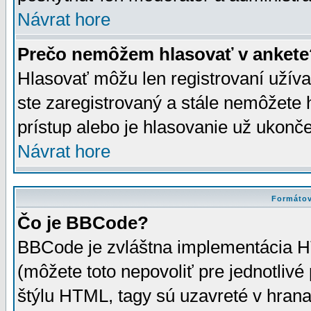
Návrat hore
Prečo nemôžem hlasovať v ankete
Hlasovať môžu len registrovaní užívat
ste zaregistrovaný a stále nemôžet
prístup alebo je hlasovanie už ukonč
Návrat hore
Formátov
Čo je BBCode?
BBCode je zvláštna implementácia HT
(môžete toto nepovoliť pre jednotli
štýlu HTML, tagy sú uzavreté v hrana