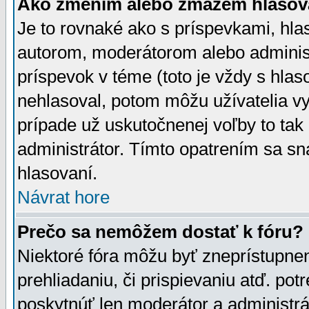
Ako zmením alebo zmažem hlasov
Je to rovnaké ako s príspevkami, h
autorom, moderátorom alebo administ
príspevok v téme (toto je vždy s hlas
nehlasoval, potom môžu užívatelia v
prípade už uskutočnenej voľby to tak
administrátor. Tímto opatrením sa sn
hlasovaní.
Návrat hore
Prečo sa nemôžem dostať k fóru?
Niektoré fóra môžu byť zneprístupnen
prehliadaniu, či prispievaniu atď. pot
poskytnúť len moderátor a administrát