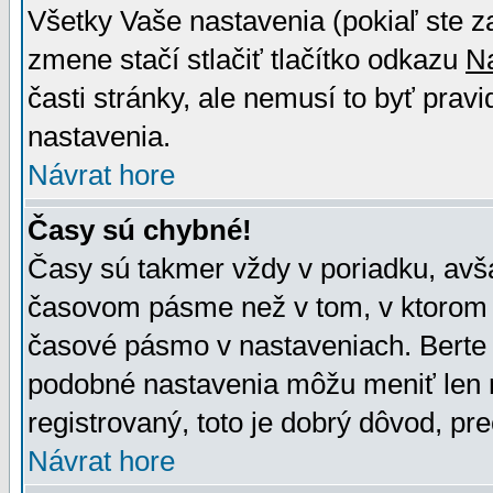
Všetky Vaše nastavenia (pokiaľ ste z
zmene stačí stlačiť tlačítko odkazu
N
časti stránky, ale nemusí to byť prav
nastavenia.
Návrat hore
Časy sú chybné!
Časy sú takmer vždy v poriadku, avša
časovom pásme než v tom, v ktorom s
časové pásmo v nastaveniach. Bert
podobné nastavenia môžu meniť len re
registrovaný, toto je dobrý dôvod, pre
Návrat hore