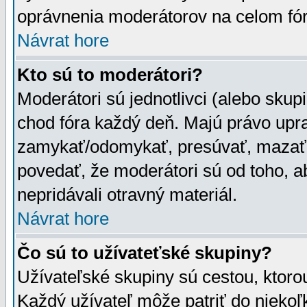
oprávnenia moderátorov na celom fór
Návrat hore
Kto sú to moderátori?
Moderátori sú jednotlivci (alebo skupi
chod fóra každý deň. Majú právo upr
zamykať/odomykať, presúvať, mazať a
povedať, že moderátori sú od toho, a
nepridávali otravný materiál.
Návrat hore
Čo sú to užívateťské skupiny?
Užívateľské skupiny sú cestou, ktoro
Každý užívateľ môže patriť do nieko