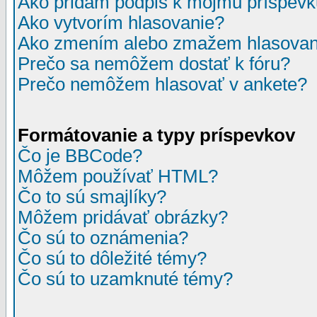
Ako pridám podpis k môjmu príspev
Ako vytvorím hlasovanie?
Ako zmením alebo zmažem hlasovan
Prečo sa nemôžem dostať k fóru?
Prečo nemôžem hlasovať v ankete?
Formátovanie a typy príspevkov
Čo je BBCode?
Môžem používať HTML?
Čo to sú smajlíky?
Môžem pridávať obrázky?
Čo sú to oznámenia?
Čo sú to dôležité témy?
Čo sú to uzamknuté témy?