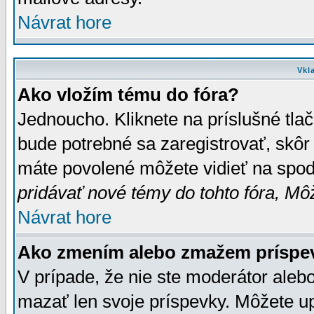
Návrat hore
Vkl
Ako vložím tému do fóra?
Jednoucho. Kliknete na príslušné tla
bude potrebné sa zaregistrovať, skôr 
máte povolené môžete vidieť na spodn
pridávať nové témy do tohto fóra, Môž
Návrat hore
Ako zmením alebo zmažem príspe
V prípade, že nie ste moderátor aleb
mazať len svoje príspevky. Môžete u