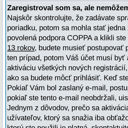
Zaregistroval som sa, ale nemôžem
Najskôr skontrolujte, že zadávate sp
poriadku, potom sa mohla stať jedna 
povolená podpora COPPA a klikli ste 
13 rokov
, budete musieť postupovať po
ten prípad, potom Váš účet musí byť 
aktiváciu všetkých nových registráci
ako sa budete môcť prihlásiť. Keď ste 
Pokiaľ Vám bol zaslaný e-mail, postu
pokiaľ ste tento e-mail neobdržali, ui
Jednym z dôvodov, prečo sa aktiváci
užívateľov, ktorý sa snažia iba obťažo
ktorú ste použili je platná, skontaktuj