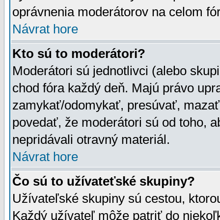
oprávnenia moderátorov na celom fór
Návrat hore
Kto sú to moderátori?
Moderátori sú jednotlivci (alebo skupi
chod fóra každý deň. Majú právo upr
zamykať/odomykať, presúvať, mazať a
povedať, že moderátori sú od toho, a
nepridávali otravný materiál.
Návrat hore
Čo sú to užívateťské skupiny?
Užívateľské skupiny sú cestou, ktoro
Každý užívateľ môže patriť do nieko