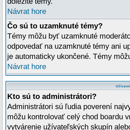
dôležité témy.
Návrat hore
Čo sú to uzamknuté témy?
Témy môžu byť uzamknuté moderáto
odpovedať na uzamknuté témy ani up
je automaticky ukončené. Témy môžu
Návrat hore
Užívate
Kto sú to administrátori?
Administrátori sú ľudia poverení najv
môžu kontrolovať celý chod boardu v
vytvárenie užívateľských skupín aleb