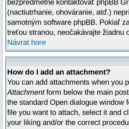
bezpredmetné kontaktovať phpBB Grou
(nactiutrhanie, ohováranie, atď.) ne
samotným software phpBB. Pokiaľ zaš
treťou stranou, neočakávajte žiadnu
Návrat hore
How do I add an attachment?
You can add attachments when you p
Attachment
form below the main post
the standard Open dialogue window fo
file you want to attach, select it and
your liking and/or the correct proced