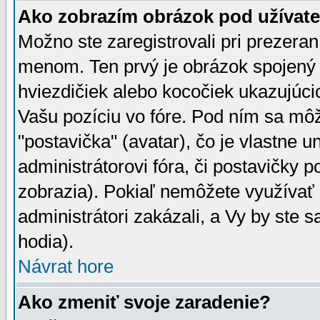
Ako zobrazím obrázok pod užíva
Možno ste zaregistrovali pri prezera
menom. Ten prvý je obrázok spojený 
hviezdičiek alebo kocočiek ukazujúcic
Vašu pozíciu vo fóre. Pod ním sa m
"postavička" (avatar), čo je vlastne 
administrátorovi fóra, či postavičky p
zobrazia). Pokiaľ nemôžete využívať 
administrátori zakázali, a Vy by ste 
hodia).
Návrat hore
Ako zmeniť svoje zaradenie?