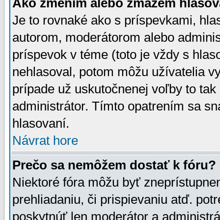
Ako zmením alebo zmažem hlasov
Je to rovnaké ako s príspevkami, h
autorom, moderátorom alebo administ
príspevok v téme (toto je vždy s hlas
nehlasoval, potom môžu užívatelia v
prípade už uskutočnenej voľby to tak
administrátor. Tímto opatrením sa sn
hlasovaní.
Návrat hore
Prečo sa nemôžem dostať k fóru?
Niektoré fóra môžu byť zneprístupnen
prehliadaniu, či prispievaniu atď. pot
poskytnúť len moderátor a administrát