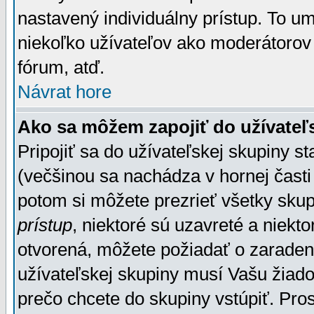
nastavený individuálny prístup. To u
niekoľko užívateľov ako moderátorov 
fórum, atď.
Návrat hore
Ako sa môžem zapojiť do užívateľ
Pripojiť sa do užívateľskej skupiny s
(večšinou sa nachádza v hornej časti 
potom si môžete prezrieť všetky sku
prístup
, niektoré sú uzavreté a niekt
otvorená, môžete požiadať o zaradeni
užívateľskej skupiny musí Vašu žiado
prečo chcete do skupiny vstúpiť. Pro