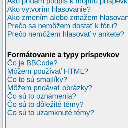
Ako pridám podpis k môjmu príspev
Ako vytvorím hlasovanie?
Ako zmením alebo zmažem hlasovan
Prečo sa nemôžem dostať k fóru?
Prečo nemôžem hlasovať v ankete?
Formátovanie a typy príspevkov
Čo je BBCode?
Môžem používať HTML?
Čo to sú smajlíky?
Môžem pridávať obrázky?
Čo sú to oznámenia?
Čo sú to dôležité témy?
Čo sú to uzamknuté témy?