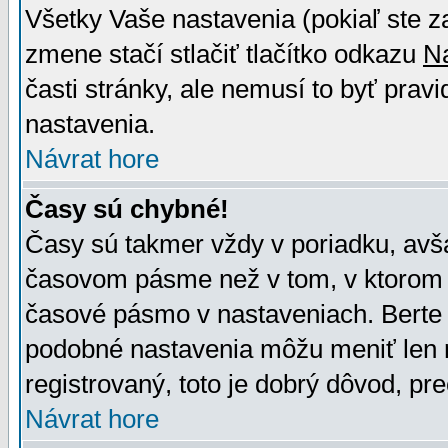
Všetky Vaše nastavenia (pokiaľ ste z
zmene stačí stlačiť tlačítko odkazu
N
časti stránky, ale nemusí to byť prav
nastavenia.
Návrat hore
Časy sú chybné!
Časy sú takmer vždy v poriadku, avša
časovom pásme než v tom, v ktorom s
časové pásmo v nastaveniach. Bert
podobné nastavenia môžu meniť len re
registrovaný, toto je dobrý dôvod, pre
Návrat hore