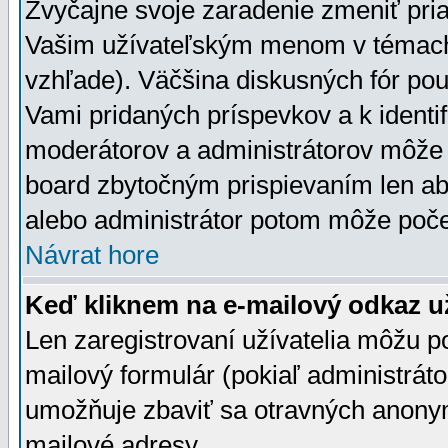
Zvyčajne svoje zaradenie zmeniť pr
Vašim užívateľským menom v témach 
vzhľade). Väčšina diskusných fór pou
Vami pridaných príspevkov a k identif
moderátorov a administrátorov môže 
board zbytočným prispievaním len aby
alebo administrátor potom môže počet
Návrat hore
Keď kliknem na e-mailový odkaz už
Len zaregistrovaní užívatelia môžu p
mailový formulár (pokiaľ administráto
umožňuje zbaviť sa otravných anonym
mailové adresy.