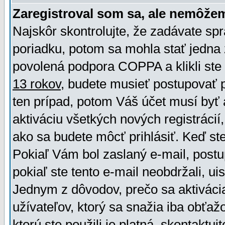
Zaregistroval som sa, ale nemôžem
Najskôr skontrolujte, že zadávate sp
poriadku, potom sa mohla stať jedna 
povolená podpora COPPA a klikli ste 
13 rokov
, budete musieť postupovať po
ten prípad, potom Váš účet musí byť 
aktiváciu všetkých nových registráci
ako sa budete môcť prihlásiť. Keď ste 
Pokiaľ Vám bol zaslaný e-mail, postu
pokiaľ ste tento e-mail neobdržali, ui
Jednym z dôvodov, prečo sa aktiváci
užívateľov, ktorý sa snažia iba obťažo
ktorú ste použili je platná, skontaktuj