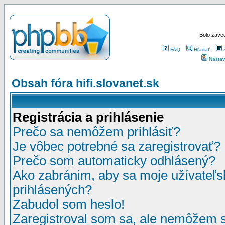
Bolo zaved
FAQ
Hľadať
Nastav
Obsah fóra hifi.slovanet.sk
Registrácia a prihlásenie
Prečo sa nemôžem prihlásiť?
Je vôbec potrebné sa zaregistrovať?
Prečo som automaticky odhlásený?
Ako zabránim, aby sa moje užívateľ
prihlásených?
Zabudol som heslo!
Zaregistroval som sa, ale nemôžem sa