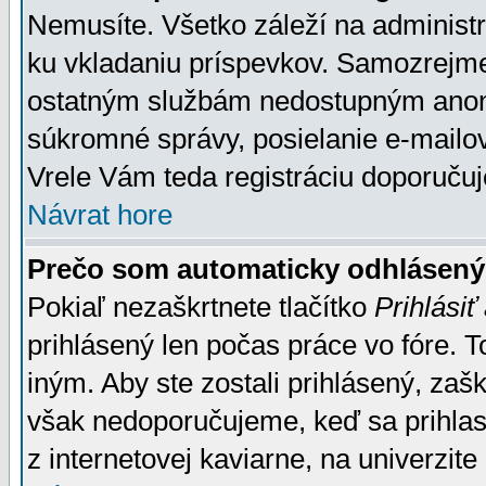
Nemusíte. Všetko záleží na administrá
ku vkladaniu príspevkov. Samozrejme
ostatným službám nedostupným anon
súkromné správy, posielanie e-mailov
Vrele Vám teda registráciu doporučuj
Návrat hore
Prečo som automaticky odhlásen
Pokiaľ nezaškrtnete tlačítko
Prihlásiť
prihlásený len počas práce vo fóre. 
iným. Aby ste zostali prihlásený, zaškr
však nedoporučujeme, keď sa prihlasuj
z internetovej kaviarne, na univerzite 