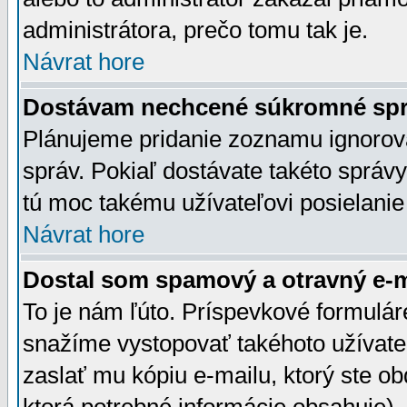
administrátora, prečo tomu tak je.
Návrat hore
Dostávam nechcené súkromné spr
Plánujeme pridanie zoznamu ignorov
správ. Pokiaľ dostávate takéto správy
tú moc takému užívateľovi posielanie
Návrat hore
Dostal som spamový a otravný e-ma
To je nám ľúto. Príspevkové formulá
snažíme vystopovať takéhoto užívateľ
zaslať mu kópiu e-mailu, ktorý ste obdr