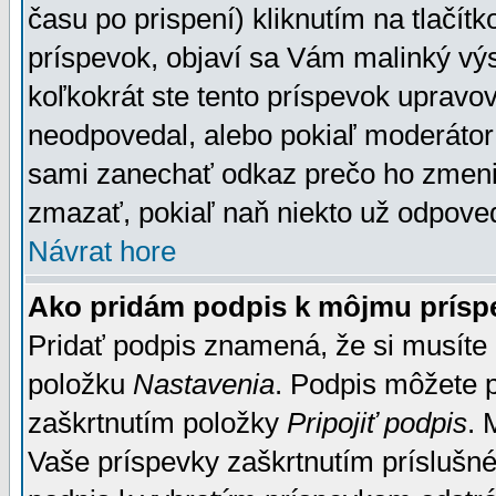
času po prispení) kliknutím na tlačít
príspevok, objaví sa Vám malinký výs
koľkokrát ste tento príspevok upravova
neodpovedal, alebo pokiaľ moderátor č
sami zanechať odkaz prečo ho zmenil
zmazať, pokiaľ naň niekto už odpoved
Návrat hore
Ako pridám podpis k môjmu prísp
Pridať podpis znamená, že si musíte n
položku
Nastavenia
. Podpis môžete 
zaškrtnutím položky
Pripojiť podpis
. 
Vaše príspevky zaškrtnutím príslušné