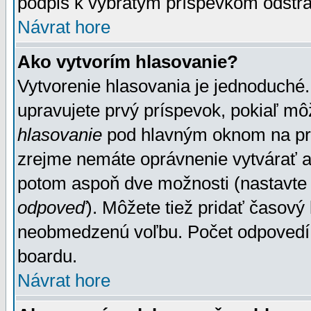
podpis k vybratým príspevkom odstrá
Návrat hore
Ako vytvorím hlasovanie?
Vytvorenie hlasovania je jednoduché.
upravujete prvý príspevok, pokiaľ môž
hlasovanie
pod hlavným oknom na prid
zrejme nemáte oprávnenie vytvárať an
potom aspoň dve možnosti (nastavte 
odpoveď
). Môžete tiež pridať časový
neobmedzenú voľbu. Počet odpovedí, 
boardu.
Návrat hore