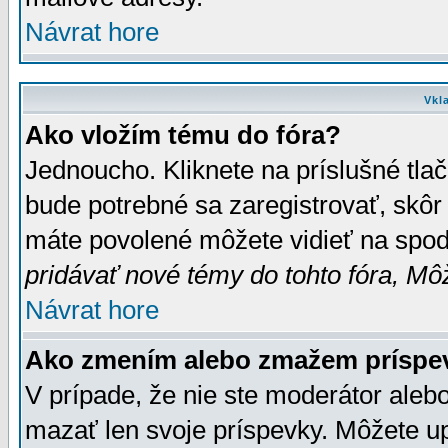
Návrat hore
Vkl
Ako vložím tému do fóra?
Jednoucho. Kliknete na príslušné tla
bude potrebné sa zaregistrovať, skôr 
máte povolené môžete vidieť na spodn
pridávať nové témy do tohto fóra, Môž
Návrat hore
Ako zmením alebo zmažem príspe
V prípade, že nie ste moderátor aleb
mazať len svoje príspevky. Môžete u