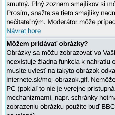
smutný. Plný zoznam smajlíkov si mô
Prosím, snažte sa tieto smajlíky nad
nečitateľným. Moderátor môže prípa
Návrat hore
Môžem pridávať obrázky?
Obrázky sa môžu zobrazovať vo Vaši
neexistuje žiadna funkcia k nahratiu
musíte uviesť na takýto obrázok odka
internete.sk/moj-obrazok.gif. Nemôž
PC (pokiaľ to nie je verejne prístupn
mechanizmami, napr. schránky hotmai
zobrazeniu obrázku použite buď BBCo