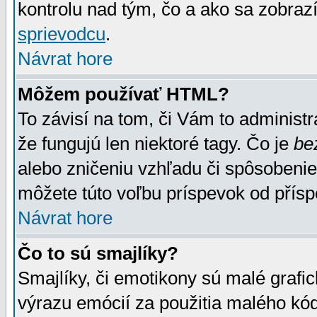
kontrolu nad tým, čo a ako sa zobrazí
sprievodcu
.
Návrat hore
Môžem používať HTML?
To závisí na tom, či Vám to administrá
že fungujú len niektoré tagy. Čo je
be
alebo zničeniu vzhľadu či spôsobeni
môžete túto voľbu príspevok od přís
Návrat hore
Čo to sú smajlíky?
Smajlíky, či emotikony sú malé grafic
výrazu emócií za použitia malého kód