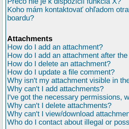
Prečo nie je k dispozícií funkcia X?
Koho mám kontaktovať ohľadom otrav
boardu?
Attachments
How do I add an attachment?
How do I add an attachment after the i
How do I delete an attachment?
How do I update a file comment?
Why isn't my attachment visible in th
Why can't I add attachments?
I've got the necessary permissions, 
Why can't I delete attachments?
Why can't I view/download attachme
Who do I contact about illegal or poss