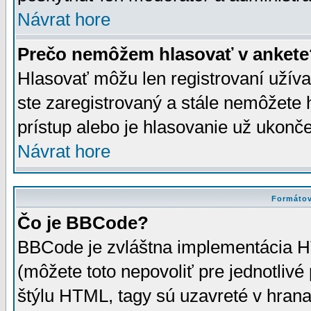
Návrat hore
Prečo nemôžem hlasovať v ankete
Hlasovať môžu len registrovaní užívat
ste zaregistrovaný a stále nemôžet
prístup alebo je hlasovanie už ukonč
Návrat hore
Formátov
Čo je BBCode?
BBCode je zvláštna implementácia HT
(môžete toto nepovoliť pre jednotli
štýlu HTML, tagy sú uzavreté v hrana