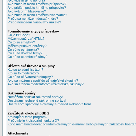
Ako vložím tému do fóra?
Ako zmením alebo zmažem príspevok?
Ako pridám podpis k môjmu príspevku?
Ako vytvorím hlasovanie?
Ako zmením alebo zmažem hlasovanie?
Prečo sa nemôžem dostať k fóru?
Prečo nemôžem hlasovať v ankete?
Formátovanie a typy príspevkov
Čo je BBCode?
Môžem používať HTML?
Čo to sú smajlíky?
Môžem pridávať obrázky?
Čo sú to oznámenia?
Čo sú to dôležité témy?
Čo sú to uzamknuté témy?
Užívateľské úrovne a skupiny
Kto sú to administrátori?
Kto sú to moderátori?
Čo sú to užívateťské skupiny?
Ako sa môžem zapojiť do užívateľskej skupiny?
Ako sa stanem moderátorom užívateľskej skupiny?
Súkromné správy
Nemôžem posielať súkromné správy!
Dostávam nechcené súkromné správy!
Dostal som spamový a otravný e-mail od niekoho z fóra!
Záležitosti okolo phpBB 2
Kto napísal tento program?
Prečo nie je k dispozícií funkcia X?
Koho mám kontaktovať ohľadom otravných e-mailov alebo právnych záležitostí boardu
Attachments