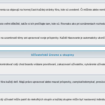
menia sa objavujú na hornej časti každej stránky fóra, kde sú uvedené. Či môžete alebo nemô
to veľmi dôležité, takže si ich prečítajte tam, kde sú. Rovnako ako pri oznámeniach rozhoduje
a uzamknuté témy ani upravovať svoje príspevky. Každé hlasovanie je automaticky ukon
Užívateľské úrovne a skupiny
u kontrolovať celý chod boardu vrátane povoľovaní, zakazovaní užívateľov, vytvárenie užíva
 chod fóra každý deň. Majú právo upravovať alebo mazať príspevky, zamykať/odomykať, presúva
dý užívateľ môže patriť do niekoľkých skupín a každej skupine môže byť nastavený individuá