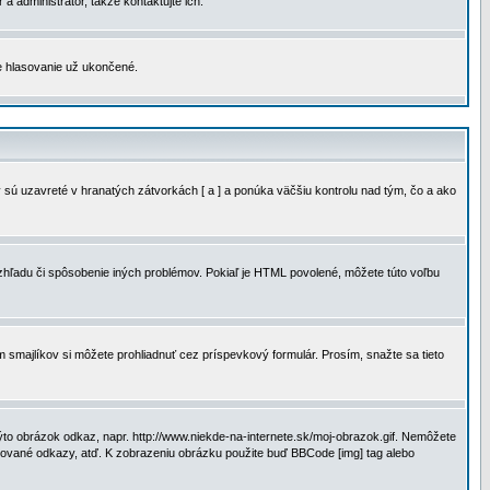
a administrátor, takže kontaktujte ich.
je hlasovanie už ukončené.
 sú uzavreté v hranatých zátvorkách [ a ] a ponúka väčšiu kontrolu nad tým, čo a ako
vzhľadu či spôsobenie iných problémov. Pokiaľ je HTML povolené, môžete túto voľbu
m smajlíkov si môžete prohliadnuť cez príspevkový formulár. Prosím, snažte sa tieto
to obrázok odkaz, napr. http://www.niekde-na-internete.sk/moj-obrazok.gif. Nemôžete
slované odkazy, atď. K zobrazeniu obrázku použite buď BBCode [img] tag alebo