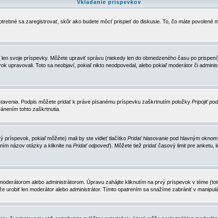
Vkladanie príspevkov
trebné sa zaregistrovať, skôr ako budete môcť prispieť do diskusie. To, čo máte povolené m
 len svoje príspevky. Môžete upraviť správu (niekedy len do obmedzeného času po prispení) 
k upravovali. Toto sa neobjaví, pokiaľ nikto neodpovedal, alebo pokiaľ moderátor či adminis
tavenia
. Podpis môžete pridať k práve písanému príspevku zaškrtnutím položky
Pripojiť po
ánením tohto zaškrtnutia.
 príspevok, pokiaľ môžete) mali by ste vidieť tlačítko
Pridať hlasovanie
pod hlavným oknom n
ním názov otázky a kliknite na
Pridať odpoveď
). Môžete tiež pridať časový limit pre anket
erátorom alebo administrátorom. Úpravu zahájite kliknutím na prvý príspevok v téme (toto 
e urobiť len moderátor alebo administrátor. Tímto opatrením sa snažíme zabrániť v manipulá