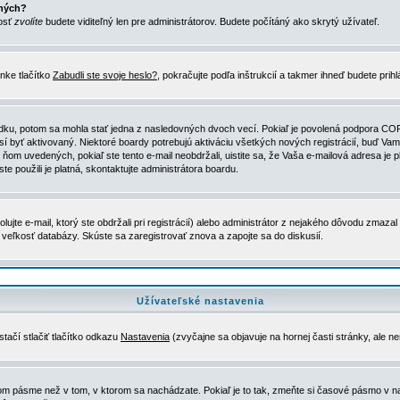
ených?
nosť
zvolíte
budete viditeľný len pre administrátorov. Budete počítáný ako skrytý užívateľ.
nke tlačítko
Zabudli ste svoje heslo?
, pokračujte podľa inštrukcií a takmer ihneď budete prih
dku, potom sa mohla stať jedna z nasledovných dvoch vecí. Pokiaľ je povolená podpora COPPA 
sí byť aktivovaný. Niektoré boardy potrebujú aktiváciu všetkých nových registrácií, buď Vami
 v ňom uvedených, pokiaľ ste tento e-mail neobdržali, uistite sa, že Vaša e-mailová adresa j
ste použili je platná, skontaktujte administrátora boardu.
te e-mail, ktorý ste obdržali pri registrácií) alebo administrátor z nejakého dôvodu zmazal 
la veľkosť databázy. Skúste sa zaregistrovať znova a zapojte sa do diskusií.
Užívateľské nastavenia
tačí stlačiť tlačítko odkazu
Nastavenia
(zvyčajne sa objavuje na hornej časti stránky, ale n
vom pásme než v tom, v ktorom sa nachádzate. Pokiaľ je to tak, zmeňte si časové pásmo v