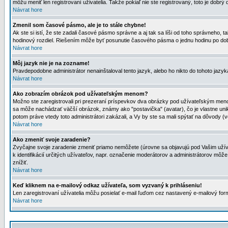
môžu meniť len registrovaní uživatelia. Takže pokiaľ nie ste registrovaný, toto je dobrý 
Návrat hore
Zmenil som časové pásmo, ale je to stále chybne!
Ak ste si istí, že ste zadali časové pásmo správne a aj tak sa líši od toho správneho
hodinový rozdiel. Riešením môže byť posunutie časového pásma o jednu hodinu po dob
Návrat hore
Môj jazyk nie je na zozname!
Pravdepodobne administrátor nenainštaloval tento jazyk, alebo ho nikto do tohoto jazyka 
Návrat hore
Ako zobrazím obrázok pod užívateľským menom?
Možno ste zaregistrovali pri prezeraní príspevkov dva obrázky pod užívateľským menom
sa môže nachádzať väčší obrázok, známy ako "postavička" (avatar), čo je vlastne uniká
potom práve vtedy toto administrátori zakázali, a Vy by ste sa mali spýtať na dôvody (v
Návrat hore
Ako zmeniť svoje zaradenie?
Zvyčajne svoje zaradenie zmeniť priamo nemôžete (úrovne sa objavujú pod Vašim užív
k identifikácií určitých užívateľov, napr. označenie moderátorov a administrátorov m
znížiť.
Návrat hore
Keď kliknem na e-mailový odkaz užívateľa, som vyzvaný k prihláseniu!
Len zaregistrovaní užívatelia môžu posielať e-mail ľuďom cez nastavený e-mailový form
Návrat hore