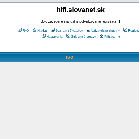
hifi.slovanet.sk
Bolo zavedene manualne potvrdzovanie registracii !!!
FAQ
Hľadať
Zoznam užívateľov
Užívateľské skupiny
Registr
Nastavenia
Súkromné správy
Prihlásenie
FAQ