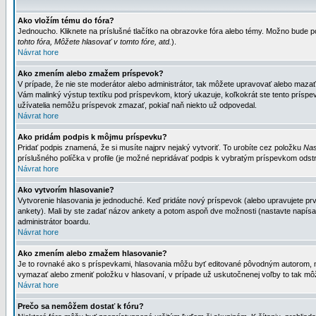
Ako vložím tému do fóra?
Jednoucho. Kliknete na príslušné tlačítko na obrazovke fóra alebo témy. Možno bude po
tohto fóra, Môžete hlasovať v tomto fóre, atd.
).
Návrat hore
Ako zmením alebo zmažem príspevok?
V prípade, že nie ste moderátor alebo administrátor, tak môžete upravovať alebo mazať
Vám malinký výstup textíku pod príspevkom, ktorý ukazuje, koľkokrát ste tento príspevo
užívatelia nemôžu príspevok zmazať, pokiaľ naň niekto už odpovedal.
Návrat hore
Ako pridám podpis k môjmu príspevku?
Pridať podpis znamená, že si musíte najprv nejaký vytvoriť. To urobíte cez položku
Nas
príslušného políčka v profile (je možné nepridávať podpis k vybratým príspevkom odstr
Návrat hore
Ako vytvorím hlasovanie?
Vytvorenie hlasovania je jednoduché. Keď pridáte nový príspevok (alebo upravujete prvý
ankety). Mali by ste zadať názov ankety a potom aspoň dve možnosti (nastavte napísa
administrátor boardu.
Návrat hore
Ako zmením alebo zmažem hlasovanie?
Je to rovnaké ako s príspevkami, hlasovania môžu byť editované pôvodným autorom, mod
vymazať alebo zmeniť položku v hlasovaní, v prípade už uskutočnenej voľby to tak môž
Návrat hore
Prečo sa nemôžem dostať k fóru?