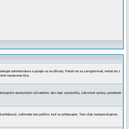
tujte administrátora a pýtajte sa na dôvody. Pokiaľ ste sa zaregistrovali, neboli ste z
ybné nastavenia fóra.
 nedostupným anonymným užívateľom, ako napr. postavičky, súkromné správy, posielanie
i prihlásený, zaškrtnite toto políčko, keď se prihlasujete. Toto však nedoporučujeme,