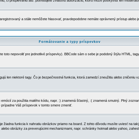
u, či prispievaniu atď. potrebujete zvláštnu autorizáciu, ktorú môže poskytnúť len moderátor 
e zaregistrovaný a stále nemôžete hlasovať, pravdepodobne nemáte oprávnený prístup alebo 
Formátovanie a typy príspevkov
e toto nepovoliť pre jednotlivé príspevky). BBCode sám o sebe je podobný štýlu HTML, tagy
gujú len niektoré tagy. Čo je
bezpečnostná
funkcia, ktorá zamedzí zneužitiu alebo zničeniu 
zu emócií za použitia malého kódu, napr. :) znamená šťastný, :( znamená smutný. Plný zozna
e prípadne Váš príspevok v tomto smere zmeniť.
 žiadna funkcia k nahratiu obrázkov priamo na board. Z tohto dôvodu musíte uviesť na taký
ca) alebo obrázky za preverujúcimi mechanizmami, napr. schránky hotmail alebo yahoo, zahe