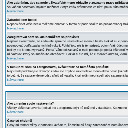
Ako zabránim, aby sa moje užívateľské meno objavilo v zozname práve prihlás
Vo Vašom nastavení nájdete možnosť
Skryť Vašu prítomnosť vo fóre
, pokiaľ túto mož
Návrat hore
Zabudol som heslo!
Nepanikárte! Vaše heslo môžeme obnovit. V tomto prípade stlačte na prihlasovacej strá
Návrat hore
Zaregistroval som sa, ale nemôžem sa prihlásiť!
Najskôr skontrolujte, že zadávate správne užívateľské meno a heslo. Pokiaľ sú v poria
postupovať podľa zaslaných inštrukcií. Pokiaľ toto nie je ten prípad, potom Váš účet mu
boli by ste k tomu vyzvaný. Pokiaľ Vám bol zaslaný e-mail, postupujte podľa inštrukcií
užívateľov, ktorý sa snažia iba obťažovať. Pokiaľ si ste istí, že e-mailová adresa, ktorú 
Návrat hore
V minulosti som sa zaregistroval, avšak teraz sa nemôžem prihlásiť!
Najpravdepodobnejšie dôvody: zadali ste chybné uživateľské meno alebo heslo (skontroluj
to bežné, že sa pravidelne odstraňujú užívatelia, ktorí ničím neprispeli, aby sa zmenši
Návrat hore
Ako zmením svoje nastavenia?
Všetky Vaše nastavenia (pokiaľ ste zaregistrovaný) sú uložené v databáze. Ku zmene s
Návrat hore
Časy sú chybné!
Časy sú takmer vždy v poriadku, avšak to, čo vidíte sú časy zobrazené v inom časo