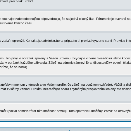
dôvod, prečo tak urobiť!
, tak tou najpravdepodobnejšou odpoveďou je, že sa jedná o letný čas. Fórum nie je stavané
u trvania letného času.
zatiaľ nepreložil. Kontaktujte administrátora, prípadne si preklad vytvorte sami. Pre viac in
. Ten prvý je obrázok spojený s Vašou úrovňou, zvyčajne v tvare hviezdičiek alebo kocočiek
tny obrázok každého užívateľa. Záleží na administrátorovi fóra, či postavičky povolí, či ak
eríme, že se hodia).
ateľským menom v témach a vo Vašom profile, čo záleží na použitom vzhľade). Väčšina disk
ôže mať zvláštny vzhľad. Prosím, nezaťažujte board zbytočným prispievaním len aby ste dosi
ulár (pokiaľ administrátor túto možnosť povolil). Toto opatrenie umožňuje zbaviť sa otravný