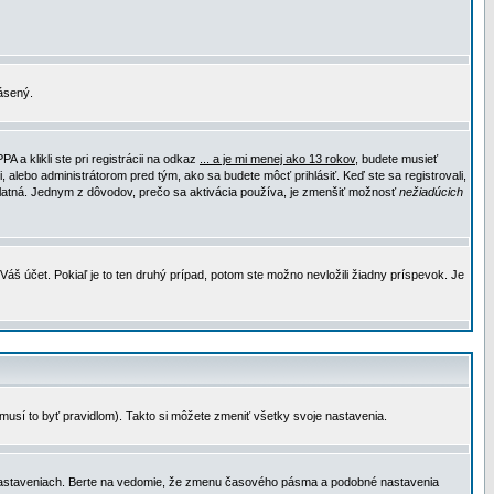
lásený.
a klikli ste pri registrácii na odkaz
... a je mi menej ako 13 rokov
, budete musieť
, alebo administrátorom pred tým, ako sa budete môcť prihlásiť. Keď ste sa registrovali,
e platná. Jednym z dôvodov, prečo sa aktivácia používa, je zmenšiť možnosť
nežiadúcich
Váš účet. Pokiaľ je to ten druhý prípad, potom ste možno nevložili žiadny príspevok. Je
emusí to byť pravidlom). Takto si môžete zmeniť všetky svoje nastavenia.
 nastaveniach. Berte na vedomie, že zmenu časového pásma a podobné nastavenia