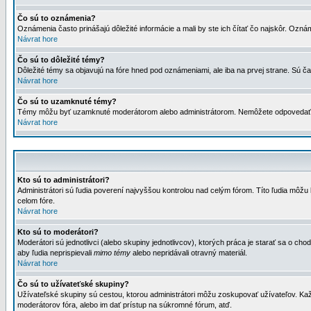
Čo sú to oznámenia?
Oznámenia často prinášajú dôležité informácie a mali by ste ich čítať čo najskôr. Ozná
Návrat hore
Čo sú to dôležité témy?
Dôležité témy sa objavujú na fóre hned pod oznámeniami, ale iba na prvej strane. Sú čas
Návrat hore
Čo sú to uzamknuté témy?
Témy môžu byť uzamknuté moderátorom alebo administrátorom. Nemôžete odpovedať n
Návrat hore
Kto sú to administrátori?
Administrátori sú ľudia poverení najvyššou kontrolou nad celým fórom. Títo ľudia môž
celom fóre.
Návrat hore
Kto sú to moderátori?
Moderátori sú jednotlivci (alebo skupiny jednotlivcov), ktorých práca je starať sa o
aby ľudia neprispievali
mimo témy
alebo nepridávali otravný materiál.
Návrat hore
Čo sú to užívateťské skupiny?
Užívateľské skupiny sú cestou, ktorou administrátori môžu zoskupovať užívateľov. Kaž
moderátorov fóra, alebo im dať prístup na súkromné fórum, atď.