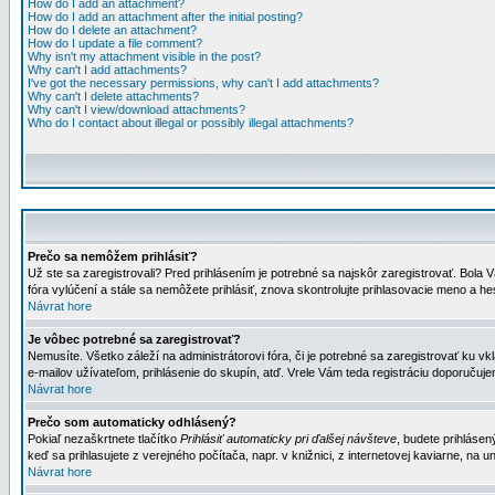
How do I add an attachment?
How do I add an attachment after the initial posting?
How do I delete an attachment?
How do I update a file comment?
Why isn't my attachment visible in the post?
Why can't I add attachments?
I've got the necessary permissions, why can't I add attachments?
Why can't I delete attachments?
Why can't I view/download attachments?
Who do I contact about illegal or possibly illegal attachments?
Prečo sa nemôžem prihlásiť?
Už ste sa zaregistrovali? Pred prihlásením je potrebné sa najskôr zaregistrovať. Bola V
fóra vylúčení a stále sa nemôžete prihlásiť, znova skontrolujte prihlasovacie meno a h
Návrat hore
Je vôbec potrebné sa zaregistrovať?
Nemusíte. Všetko záleží na administrátorovi fóra, či je potrebné sa zaregistrovať k
e-mailov užívateľom, prihlásenie do skupín, atď. Vrele Vám teda registráciu doporučujem
Návrat hore
Prečo som automaticky odhlásený?
Pokiaľ nezaškrtnete tlačítko
Prihlásiť automaticky pri ďalšej návšteve
, budete prihlásen
keď sa prihlasujete z verejného počítača, napr. v knižnici, z internetovej kaviarne, na un
Návrat hore