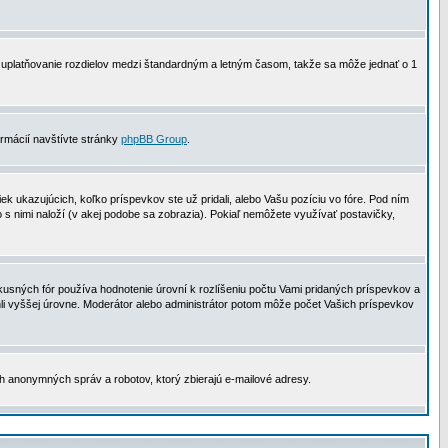
 na uplatňovanie rozdielov medzi štandardným a letným časom, takže sa môže jednať o 1
formácií navštívte stránky
phpBB Group
.
 ukazujúcich, koľko príspevkov ste už pridali, alebo Vašu pozíciu vo fóre. Pod ním
o s nimi naloží (v akej podobe sa zobrazia). Pokiaľ nemôžete využívať postavičky,
usných fór používa hodnotenie úrovní k rozlíšeniu počtu Vami pridaných príspevkov a
ahli vyššej úrovne. Moderátor alebo administrátor potom môže počet Vašich príspevkov
ch anonymných správ a robotov, ktorý zbierajú e-mailové adresy.