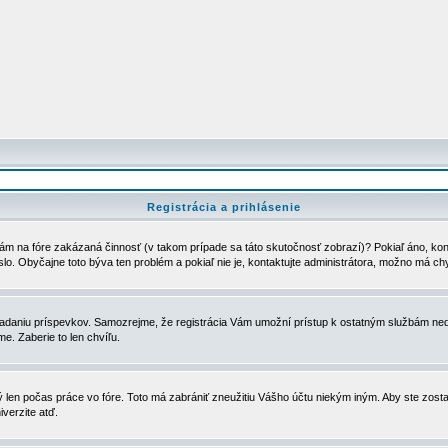
Registrácia a prihlásenie
ám na fóre zakázaná činnosť (v takom prípade sa táto skutočnosť zobrazí)? Pokiaľ áno, kontak
eslo. Obyčajne toto býva ten problém a pokiaľ nie je, kontaktujte administrátora, možno má ch
u vkladaniu príspevkov. Samozrejme, že registrácia Vám umožní prístup k ostatným službám
e. Zaberie to len chvíľu.
ý len počas práce vo fóre. Toto má zabrániť zneužitiu Vášho účtu niekým iným. Aby ste zostal
iverzite atď.