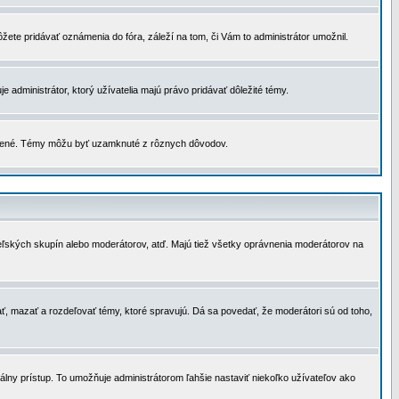
žete pridávať oznámenia do fóra, záleží na tom, či Vám to administrátor umožnil.
 administrátor, ktorý užívatelia majú právo pridávať dôležité témy.
čené. Témy môžu byť uzamknuté z rôznych dôvodov.
teľských skupín alebo moderátorov, atď. Majú tiež všetky oprávnenia moderátorov na
ť, mazať a rozdeľovať témy, ktoré spravujú. Dá sa povedať, že moderátori sú od toho,
lny prístup. To umožňuje administrátorom ľahšie nastaviť niekoľko užívateľov ako