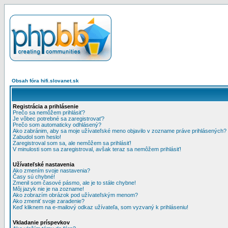
Obsah fóra hifi.slovanet.sk
Registrácia a prihlásenie
Prečo sa nemôžem prihlásiť?
Je vôbec potrebné sa zaregistrovať?
Prečo som automaticky odhlásený?
Ako zabránim, aby sa moje užívateľské meno objavilo v zozname práve prihlásených?
Zabudol som heslo!
Zaregistroval som sa, ale nemôžem sa prihlásiť!
V minulosti som sa zaregistroval, avšak teraz sa nemôžem prihlásiť!
Užívateľské nastavenia
Ako zmením svoje nastavenia?
Časy sú chybné!
Zmenil som časové pásmo, ale je to stále chybne!
Môj jazyk nie je na zozname!
Ako zobrazím obrázok pod užívateľským menom?
Ako zmeniť svoje zaradenie?
Keď kliknem na e-mailový odkaz užívateľa, som vyzvaný k prihláseniu!
Vkladanie príspevkov