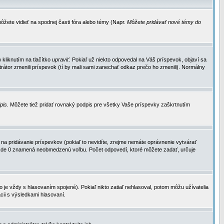
ôžete vidieť na spodnej časti fóra alebo témy (Napr.
Môžete pridávať nové témy do
kliknutím na tlačítko
upraviť
. Pokiaľ už niekto odpovedal na Váš príspevok, objaví sa
trátor zmenili príspevok (tí by mali sami zanechať odkaz prečo ho zmenili). Normálny
dpis
. Môžete tiež pridať rovnaký podpis pre všetky Vaše príspevky zaškrtnutím
a pridávanie príspevkov (pokiaľ to nevidíte, zrejme nemáte oprávnenie vytvárať
u, kde 0 znamená neobmedzenú voľbu. Počet odpovedí, ktoré môžete zadať, určuje
je vždy s hlasovaním spojené). Pokiaľ nikto zatiaľ nehlasoval, potom môžu užívatelia
cii s výsledkami hlasovaní.