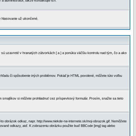
a administrátor, takže kontaktujte ich.
je hlasovanie už ukončené.
 sú uzavreté v hranatých zátvorkách [ a ] a ponúka väčšiu kontrolu nad tým, čo a ako
vzhľadu či spôsobenie iných problémov. Pokiaľ je HTML povolené, môžete túto voľbu
m smajlíkov si môžete prohliadnuť cez príspevkový formulár. Prosím, snažte sa tieto
to obrázok odkaz, napr. http://www.niekde-na-internete.sk/moj-obrazok.gif. Nemôžete
slované odkazy, atď. K zobrazeniu obrázku použite buď BBCode [img] tag alebo