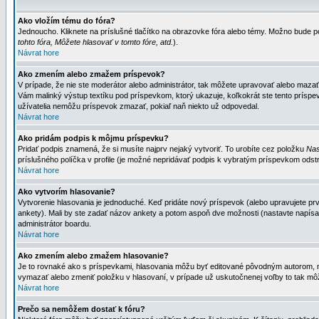
Ako vložím tému do fóra?
Jednoucho. Kliknete na príslušné tlačítko na obrazovke fóra alebo témy. Možno bude po
tohto fóra, Môžete hlasovať v tomto fóre, atd.
).
Návrat hore
Ako zmením alebo zmažem príspevok?
V prípade, že nie ste moderátor alebo administrátor, tak môžete upravovať alebo mazať
Vám malinký výstup textíku pod príspevkom, ktorý ukazuje, koľkokrát ste tento príspevo
užívatelia nemôžu príspevok zmazať, pokiaľ naň niekto už odpovedal.
Návrat hore
Ako pridám podpis k môjmu príspevku?
Pridať podpis znamená, že si musíte najprv nejaký vytvoriť. To urobíte cez položku
Nas
príslušného políčka v profile (je možné nepridávať podpis k vybratým príspevkom odstr
Návrat hore
Ako vytvorím hlasovanie?
Vytvorenie hlasovania je jednoduché. Keď pridáte nový príspevok (alebo upravujete prvý
ankety). Mali by ste zadať názov ankety a potom aspoň dve možnosti (nastavte napísa
administrátor boardu.
Návrat hore
Ako zmením alebo zmažem hlasovanie?
Je to rovnaké ako s príspevkami, hlasovania môžu byť editované pôvodným autorom, mod
vymazať alebo zmeniť položku v hlasovaní, v prípade už uskutočnenej voľby to tak môž
Návrat hore
Prečo sa nemôžem dostať k fóru?