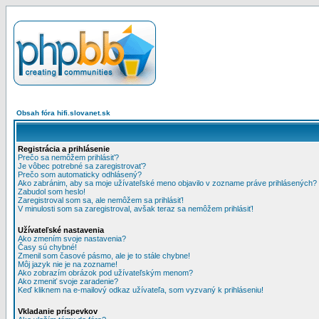
Obsah fóra hifi.slovanet.sk
Registrácia a prihlásenie
Prečo sa nemôžem prihlásiť?
Je vôbec potrebné sa zaregistrovať?
Prečo som automaticky odhlásený?
Ako zabránim, aby sa moje užívateľské meno objavilo v zozname práve prihlásených?
Zabudol som heslo!
Zaregistroval som sa, ale nemôžem sa prihlásiť!
V minulosti som sa zaregistroval, avšak teraz sa nemôžem prihlásiť!
Užívateľské nastavenia
Ako zmením svoje nastavenia?
Časy sú chybné!
Zmenil som časové pásmo, ale je to stále chybne!
Môj jazyk nie je na zozname!
Ako zobrazím obrázok pod užívateľským menom?
Ako zmeniť svoje zaradenie?
Keď kliknem na e-mailový odkaz užívateľa, som vyzvaný k prihláseniu!
Vkladanie príspevkov