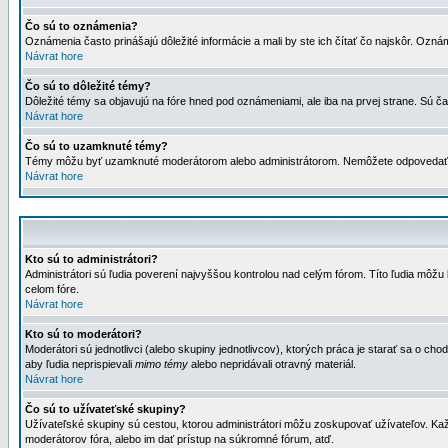
Čo sú to oznámenia?
Oznámenia často prinášajú dôležité informácie a mali by ste ich čítať čo najskôr. Ozná
Návrat hore
Čo sú to dôležité témy?
Dôležité témy sa objavujú na fóre hned pod oznámeniami, ale iba na prvej strane. Sú čas
Návrat hore
Čo sú to uzamknuté témy?
Témy môžu byť uzamknuté moderátorom alebo administrátorom. Nemôžete odpovedať n
Návrat hore
Kto sú to administrátori?
Administrátori sú ľudia poverení najvyššou kontrolou nad celým fórom. Títo ľudia môž
celom fóre.
Návrat hore
Kto sú to moderátori?
Moderátori sú jednotlivci (alebo skupiny jednotlivcov), ktorých práca je starať sa o
aby ľudia neprispievali
mimo témy
alebo nepridávali otravný materiál.
Návrat hore
Čo sú to užívateťské skupiny?
Užívateľské skupiny sú cestou, ktorou administrátori môžu zoskupovať užívateľov. Kaž
moderátorov fóra, alebo im dať prístup na súkromné fórum, atď.