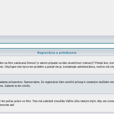
Registrácia a prihlásenie
ám na fóre zakázaná činnosť (v takom prípade sa táto skutočnosť zobrazí)? Pokiaľ áno, kontak
eslo. Obyčajne toto býva ten problém a pokiaľ nie je, kontaktujte administrátora, možno má ch
u vkladaniu príspevkov. Samozrejme, že registrácia Vám umožní prístup k ostatným službám
e. Zaberie to len chvíľu.
ý len počas práce vo fóre. Toto má zabrániť zneužitiu Vášho účtu niekým iným. Aby ste zostal
iverzite atď.