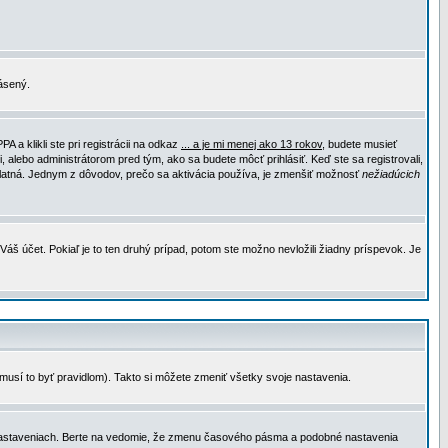
lásený.
a klikli ste pri registrácii na odkaz
... a je mi menej ako 13 rokov
, budete musieť
, alebo administrátorom pred tým, ako sa budete môcť prihlásiť. Keď ste sa registrovali,
e platná. Jednym z dôvodov, prečo sa aktivácia používa, je zmenšiť možnosť
nežiadúcich
Váš účet. Pokiaľ je to ten druhý prípad, potom ste možno nevložili žiadny príspevok. Je
emusí to byť pravidlom). Takto si môžete zmeniť všetky svoje nastavenia.
 nastaveniach. Berte na vedomie, že zmenu časového pásma a podobné nastavenia