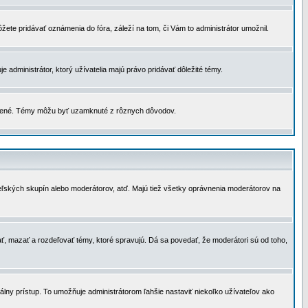
žete pridávať oznámenia do fóra, záleží na tom, či Vám to administrátor umožnil.
 administrátor, ktorý užívatelia majú právo pridávať dôležité témy.
čené. Témy môžu byť uzamknuté z rôznych dôvodov.
teľských skupín alebo moderátorov, atď. Majú tiež všetky oprávnenia moderátorov na
ť, mazať a rozdeľovať témy, ktoré spravujú. Dá sa povedať, že moderátori sú od toho,
lny prístup. To umožňuje administrátorom ľahšie nastaviť niekoľko užívateľov ako