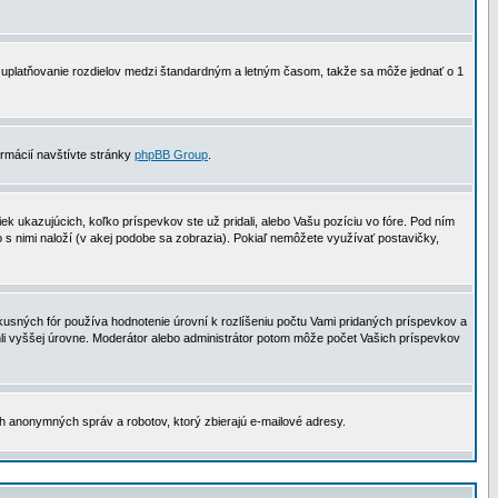
 na uplatňovanie rozdielov medzi štandardným a letným časom, takže sa môže jednať o 1
formácií navštívte stránky
phpBB Group
.
 ukazujúcich, koľko príspevkov ste už pridali, alebo Vašu pozíciu vo fóre. Pod ním
o s nimi naloží (v akej podobe sa zobrazia). Pokiaľ nemôžete využívať postavičky,
usných fór používa hodnotenie úrovní k rozlíšeniu počtu Vami pridaných príspevkov a
ahli vyššej úrovne. Moderátor alebo administrátor potom môže počet Vašich príspevkov
ch anonymných správ a robotov, ktorý zbierajú e-mailové adresy.