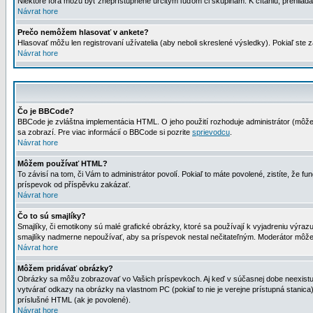
Niektoré fóra môžu byť zneprístupnené určitým ľuďom či skupinám. K čítaniu, prehliadani
Návrat hore
Prečo nemôžem hlasovať v ankete?
Hlasovať môžu len registrovaní užívatelia (aby neboli skreslené výsledky). Pokiaľ st
Návrat hore
Čo je BBCode?
BBCode je zvláštna implementácia HTML. O jeho použití rozhoduje administrátor (môžet
sa zobrazí. Pre viac informácií o BBCode si pozrite
sprievodcu
.
Návrat hore
Môžem používať HTML?
To závisí na tom, či Vám to administrátor povolí. Pokiaľ to máte povolené, zistíte, že fun
príspevok od příspěvku zakázať.
Návrat hore
Čo to sú smajlíky?
Smajlíky, či emotikony sú malé grafické obrázky, ktoré sa používají k vyjadreniu výra
smajlíky nadmerne nepoužívať, aby sa príspevok nestal nečitateľným. Moderátor môž
Návrat hore
Môžem pridávať obrázky?
Obrázky sa môžu zobrazovať vo Vašich príspevkoch. Aj keď v súčasnej dobe neexistuje
vytvárať odkazy na obrázky na vlastnom PC (pokiaľ to nie je verejne prístupná stani
príslušné HTML (ak je povolené).
Návrat hore