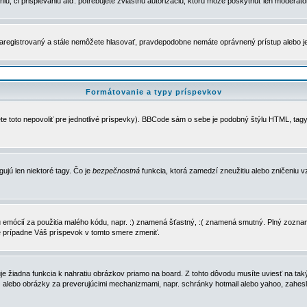
u, či prispievaniu atď. potrebujete zvláštnu autorizáciu, ktorú môže poskytnúť len moderátor 
e zaregistrovaný a stále nemôžete hlasovať, pravdepodobne nemáte oprávnený prístup alebo 
Formátovanie a typy príspevkov
e toto nepovoliť pre jednotlivé príspevky). BBCode sám o sebe je podobný štýlu HTML, tagy
gujú len niektoré tagy. Čo je
bezpečnostná
funkcia, ktorá zamedzí zneužitiu alebo zničeniu 
zu emócií za použitia malého kódu, napr. :) znamená šťastný, :( znamená smutný. Plný zozna
e prípadne Váš príspevok v tomto smere zmeniť.
 žiadna funkcia k nahratiu obrázkov priamo na board. Z tohto dôvodu musíte uviesť na taký
ca) alebo obrázky za preverujúcimi mechanizmami, napr. schránky hotmail alebo yahoo, zahe