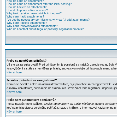
How do I add an attachment?
How do I add an attachment after the initial posting?
How do I delete an attachment?
How do I update a file comment?
Why isn't my attachment visible in the post?
Why can't I add attachments?
I've got the necessary permissions, why can't I add attachments?
Why can't I delete attachments?
Why can't I view/download attachments?
Who do I contact about illegal or possibly illegal attachments?
Prečo sa nemôžem prihlásiť?
Už ste sa zaregistrovali? Pred prihlásením je potrebné sa najskôr zaregistrovať. Bola V
fóra vylúčení a stále sa nemôžete prihlásiť, znova skontrolujte prihlasovacie meno a h
Návrat hore
Je vôbec potrebné sa zaregistrovať?
Nemusíte. Všetko záleží na administrátorovi fóra, či je potrebné sa zaregistrovať k
e-mailov užívateľom, prihlásenie do skupín, atď. Vrele Vám teda registráciu doporučujem
Návrat hore
Prečo som automaticky odhlásený?
Pokiaľ nezaškrtnete tlačítko
Prihlásiť automaticky pri ďalšej návšteve
, budete prihlásen
keď sa prihlasujete z verejného počítača, napr. v knižnici, z internetovej kaviarne, na un
Návrat hore