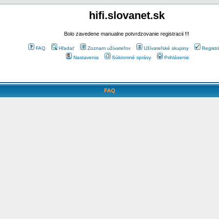
hifi.slovanet.sk
Bolo zavedene manualne potvrdzovanie registracii !!!
FAQ
Hľadať
Zoznam užívateľov
Užívateľské skupiny
Registr
Nastavenia
Súkromné správy
Prihlásenie
FAQ