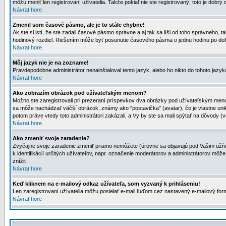
môžu meniť len registrovaní uživatelia. Takže pokiaľ nie ste registrovaný, toto je dobrý 
Návrat hore
Zmenil som časové pásmo, ale je to stále chybne!
Ak ste si istí, že ste zadali časové pásmo správne a aj tak sa líši od toho správneho
hodinový rozdiel. Riešením môže byť posunutie časového pásma o jednu hodinu po dob
Návrat hore
Môj jazyk nie je na zozname!
Pravdepodobne administrátor nenainštaloval tento jazyk, alebo ho nikto do tohoto jazyka 
Návrat hore
Ako zobrazím obrázok pod užívateľským menom?
Možno ste zaregistrovali pri prezeraní príspevkov dva obrázky pod užívateľským menom
sa môže nachádzať väčší obrázok, známy ako "postavička" (avatar), čo je vlastne uniká
potom práve vtedy toto administrátori zakázali, a Vy by ste sa mali spýtať na dôvody (v
Návrat hore
Ako zmeniť svoje zaradenie?
Zvyčajne svoje zaradenie zmeniť priamo nemôžete (úrovne sa objavujú pod Vašim užív
k identifikácií určitých užívateľov, napr. označenie moderátorov a administrátorov m
znížiť.
Návrat hore
Keď kliknem na e-mailový odkaz užívateľa, som vyzvaný k prihláseniu!
Len zaregistrovaní užívatelia môžu posielať e-mail ľuďom cez nastavený e-mailový form
Návrat hore