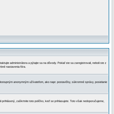
tujte administrátora a pýtajte sa na dôvody. Pokiaľ ste sa zaregistrovali, neboli ste z
ybné nastavenia fóra.
 nedostupným anonymným užívateľom, ako napr. postavičky, súkromné správy, posielanie
i prihlásený, zaškrtnite toto políčko, keď se prihlasujete. Toto však nedoporučujeme,