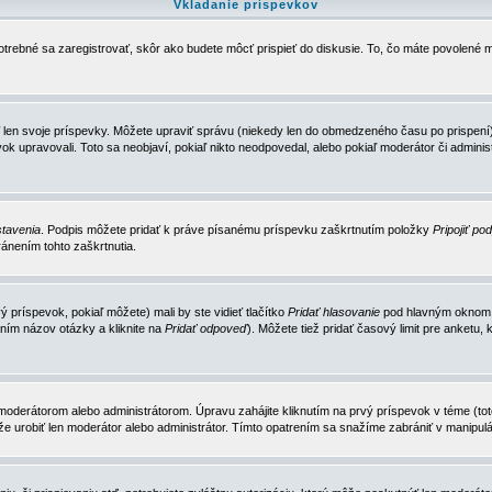
Vkladanie príspevkov
trebné sa zaregistrovať, skôr ako budete môcť prispieť do diskusie. To, čo máte povolené m
 len svoje príspevky. Môžete upraviť správu (niekedy len do obmedzeného času po prispení) 
k upravovali. Toto sa neobjaví, pokiaľ nikto neodpovedal, alebo pokiaľ moderátor či adminis
tavenia
. Podpis môžete pridať k práve písanému príspevku zaškrtnutím položky
Pripojiť po
ánením tohto zaškrtnutia.
 príspevok, pokiaľ môžete) mali by ste vidieť tlačítko
Pridať hlasovanie
pod hlavným oknom n
ním názov otázky a kliknite na
Pridať odpoveď
). Môžete tiež pridať časový limit pre anket
erátorom alebo administrátorom. Úpravu zahájite kliknutím na prvý príspevok v téme (toto 
e urobiť len moderátor alebo administrátor. Tímto opatrením sa snažíme zabrániť v manipulá