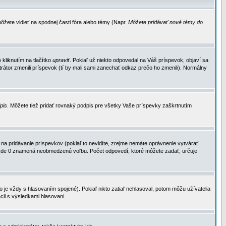
ôžete vidieť na spodnej časti fóra alebo témy (Napr.
Môžete pridávať nové témy do
kliknutím na tlačítko
upraviť
. Pokiaľ už niekto odpovedal na Váš príspevok, objaví sa
trátor zmenili príspevok (tí by mali sami zanechať odkaz prečo ho zmenili). Normálny
dpis
. Môžete tiež pridať rovnaký podpis pre všetky Vaše príspevky zaškrtnutím
a pridávanie príspevkov (pokiaľ to nevidíte, zrejme nemáte oprávnenie vytvárať
u, kde 0 znamená neobmedzenú voľbu. Počet odpovedí, ktoré môžete zadať, určuje
je vždy s hlasovaním spojené). Pokiaľ nikto zatiaľ nehlasoval, potom môžu užívatelia
cii s výsledkami hlasovaní.