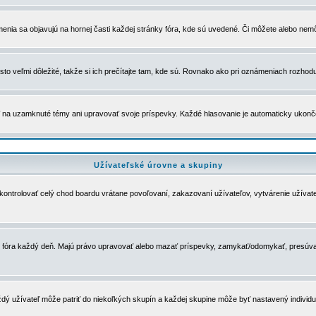
menia sa objavujú na hornej časti každej stránky fóra, kde sú uvedené. Či môžete alebo nemô
to veľmi dôležité, takže si ich prečítajte tam, kde sú. Rovnako ako pri oznámeniach rozhoduje
a uzamknuté témy ani upravovať svoje príspevky. Každé hlasovanie je automaticky ukon
Užívateľské úrovne a skupiny
u kontrolovať celý chod boardu vrátane povoľovaní, zakazovaní užívateľov, vytvárenie užíva
 chod fóra každý deň. Majú právo upravovať alebo mazať príspevky, zamykať/odomykať, presúva
dý užívateľ môže patriť do niekoľkých skupín a každej skupine môže byť nastavený individuá