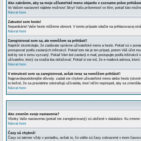
Ako zabránim, aby sa moje užívateľské meno objavilo v zozname práve prihlás
Vo Vašom nastavení nájdete možnosť
Skryť Vašu prítomnosť vo fóre
, pokiaľ túto mož
Návrat hore
Zabudol som heslo!
Nepanikárte! Vaše heslo môžeme obnovit. V tomto prípade stlačte na prihlasovacej strá
Návrat hore
Zaregistroval som sa, ale nemôžem sa prihlásiť!
Najskôr skontrolujte, že zadávate správne užívateľské meno a heslo. Pokiaľ sú v poria
postupovať podľa zaslaných inštrukcií. Pokiaľ toto nie je ten prípad, potom Váš účet mu
boli by ste k tomu vyzvaný. Pokiaľ Vám bol zaslaný e-mail, postupujte podľa inštrukcií
užívateľov, ktorý sa snažia iba obťažovať. Pokiaľ si ste istí, že e-mailová adresa, ktorú 
Návrat hore
V minulosti som sa zaregistroval, avšak teraz sa nemôžem prihlásiť!
Najpravdepodobnejšie dôvody: zadali ste chybné uživateľské meno alebo heslo (skontroluj
to bežné, že sa pravidelne odstraňujú užívatelia, ktorí ničím neprispeli, aby sa zmenši
Návrat hore
Ako zmením svoje nastavenia?
Všetky Vaše nastavenia (pokiaľ ste zaregistrovaný) sú uložené v databáze. Ku zmene s
Návrat hore
Časy sú chybné!
Časy sú takmer vždy v poriadku, avšak to, čo vidíte sú časy zobrazené v inom časo