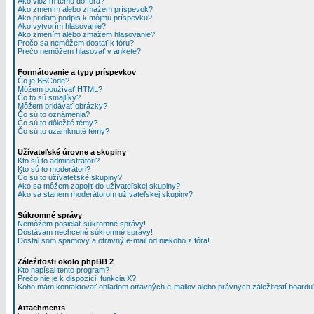
Ako vložím tému do fóra?
Ako zmením alebo zmažem príspevok?
Ako pridám podpis k môjmu príspevku?
Ako vytvorím hlasovanie?
Ako zmením alebo zmažem hlasovanie?
Prečo sa nemôžem dostať k fóru?
Prečo nemôžem hlasovať v ankete?
Formátovanie a typy príspevkov
Čo je BBCode?
Môžem používať HTML?
Čo to sú smajlíky?
Môžem pridávať obrázky?
Čo sú to oznámenia?
Čo sú to dôležité témy?
Čo sú to uzamknuté témy?
Užívateľské úrovne a skupiny
Kto sú to administrátori?
Kto sú to moderátori?
Čo sú to užívateťské skupiny?
Ako sa môžem zapojiť do užívateľskej skupiny?
Ako sa stanem moderátorom užívateľskej skupiny?
Súkromné správy
Nemôžem posielať súkromné správy!
Dostávam nechcené súkromné správy!
Dostal som spamový a otravný e-mail od niekoho z fóra!
Záležitosti okolo phpBB 2
Kto napísal tento program?
Prečo nie je k dispozícií funkcia X?
Koho mám kontaktovať ohľadom otravných e-mailov alebo právnych záležitostí boardu
Attachments