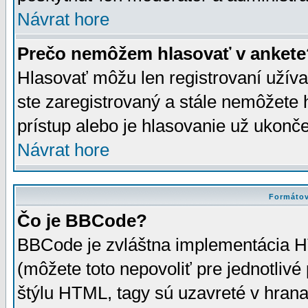
Návrat hore
Prečo nemôžem hlasovať v ankete
Hlasovať môžu len registrovaní užívat
ste zaregistrovaný a stále nemôžet
prístup alebo je hlasovanie už ukonč
Návrat hore
Formátov
Čo je BBCode?
BBCode je zvláštna implementácia HT
(môžete toto nepovoliť pre jednotli
štýlu HTML, tagy sú uzavreté v hrana