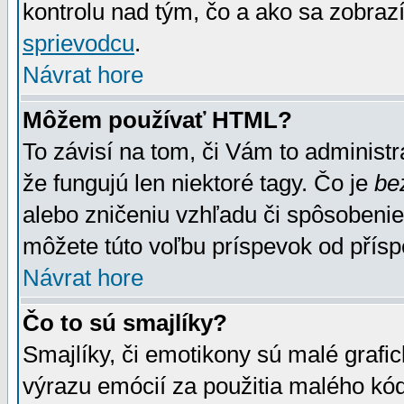
kontrolu nad tým, čo a ako sa zobrazí
sprievodcu
.
Návrat hore
Môžem používať HTML?
To závisí na tom, či Vám to administrá
že fungujú len niektoré tagy. Čo je
be
alebo zničeniu vzhľadu či spôsobeni
môžete túto voľbu príspevok od přís
Návrat hore
Čo to sú smajlíky?
Smajlíky, či emotikony sú malé grafic
výrazu emócií za použitia malého kód