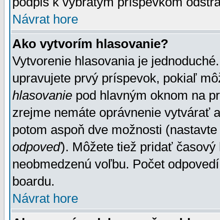
podpis k vybratým príspevkom odstrá
Návrat hore
Ako vytvorím hlasovanie?
Vytvorenie hlasovania je jednoduché.
upravujete prvý príspevok, pokiaľ môž
hlasovanie
pod hlavným oknom na prid
zrejme nemáte oprávnenie vytvárať an
potom aspoň dve možnosti (nastavte 
odpoveď
). Môžete tiež pridať časový
neobmedzenú voľbu. Počet odpovedí, 
boardu.
Návrat hore