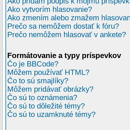
Ako pridám podpis k môjmu príspev
Ako vytvorím hlasovanie?
Ako zmením alebo zmažem hlasovan
Prečo sa nemôžem dostať k fóru?
Prečo nemôžem hlasovať v ankete?
Formátovanie a typy príspevkov
Čo je BBCode?
Môžem používať HTML?
Čo to sú smajlíky?
Môžem pridávať obrázky?
Čo sú to oznámenia?
Čo sú to dôležité témy?
Čo sú to uzamknuté témy?