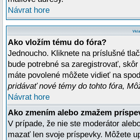
Návrat hore
Vkl
Ako vložím tému do fóra?
Jednoucho. Kliknete na príslušné tla
bude potrebné sa zaregistrovať, skôr 
máte povolené môžete vidieť na spodn
pridávať nové témy do tohto fóra, Môž
Návrat hore
Ako zmením alebo zmažem príspe
V prípade, že nie ste moderátor aleb
mazať len svoje príspevky. Môžete u