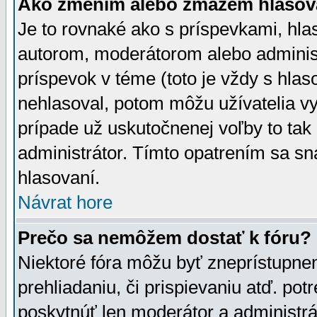
Ako zmením alebo zmažem hlasov
Je to rovnaké ako s príspevkami, h
autorom, moderátorom alebo administ
príspevok v téme (toto je vždy s hlas
nehlasoval, potom môžu užívatelia v
prípade už uskutočnenej voľby to tak
administrátor. Tímto opatrením sa sn
hlasovaní.
Návrat hore
Prečo sa nemôžem dostať k fóru?
Niektoré fóra môžu byť zneprístupnen
prehliadaniu, či prispievaniu atď. pot
poskytnúť len moderátor a administrát