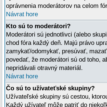
oprávnenia moderátorov na celom fór
Návrat hore
Kto sú to moderátori?
Moderátori sú jednotlivci (alebo skupi
chod fóra každý deň. Majú právo upr
zamykať/odomykať, presúvať, mazať a
povedať, že moderátori sú od toho, a
nepridávali otravný materiál.
Návrat hore
Čo sú to užívateťské skupiny?
Užívateľské skupiny sú cestou, ktoro
Každý užívateľ môže patriť do nieko