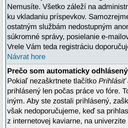
Nemusíte. Všetko záleží na administrá
ku vkladaniu príspevkov. Samozrejme
ostatným službám nedostupným anon
súkromné správy, posielanie e-mailov
Vrele Vám teda registráciu doporučuj
Návrat hore
Prečo som automaticky odhlásen
Pokiaľ nezaškrtnete tlačítko
Prihlásiť
prihlásený len počas práce vo fóre. 
iným. Aby ste zostali prihlásený, zaškr
však nedoporučujeme, keď sa prihlasuj
z internetovej kaviarne, na univerzite 