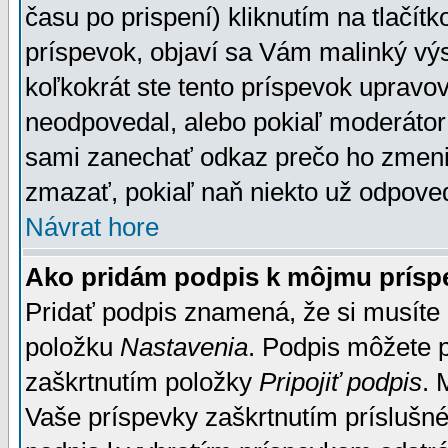
času po prispení) kliknutím na tlačít
príspevok, objaví sa Vám malinký výs
koľkokrát ste tento príspevok upravova
neodpovedal, alebo pokiaľ moderátor č
sami zanechať odkaz prečo ho zmenil
zmazať, pokiaľ naň niekto už odpoved
Návrat hore
Ako pridám podpis k môjmu prísp
Pridať podpis znamená, že si musíte n
položku
Nastavenia
. Podpis môžete 
zaškrtnutím položky
Pripojiť podpis
. 
Vaše príspevky zaškrtnutím príslušné