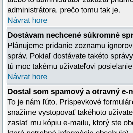
administrátora, prečo tomu tak je.
Návrat hore
Dostávam nechcené súkromné spr
Plánujeme pridanie zoznamu ignorov
správ. Pokiaľ dostávate takéto správy
tú moc takému užívateľovi posielanie
Návrat hore
Dostal som spamový a otravný e-ma
To je nám ľúto. Príspevkové formulá
snažíme vystopovať takéhoto užívateľ
zaslať mu kópiu e-mailu, ktorý ste obdr