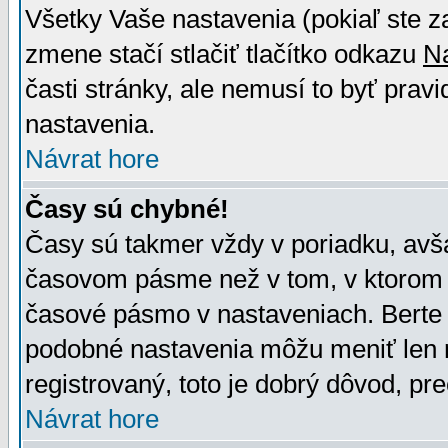
Všetky Vaše nastavenia (pokiaľ ste z
zmene stačí stlačiť tlačítko odkazu
N
časti stránky, ale nemusí to byť prav
nastavenia.
Návrat hore
Časy sú chybné!
Časy sú takmer vždy v poriadku, avša
časovom pásme než v tom, v ktorom s
časové pásmo v nastaveniach. Bert
podobné nastavenia môžu meniť len re
registrovaný, toto je dobrý dôvod, pre
Návrat hore