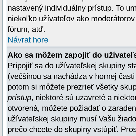
nastavený individuálny prístup. To u
niekoľko užívateľov ako moderátorov 
fórum, atď.
Návrat hore
Ako sa môžem zapojiť do užívateľ
Pripojiť sa do užívateľskej skupiny s
(večšinou sa nachádza v hornej časti 
potom si môžete prezrieť všetky sku
prístup
, niektoré sú uzavreté a niekt
otvorená, môžete požiadať o zaradeni
užívateľskej skupiny musí Vašu žiado
prečo chcete do skupiny vstúpiť. Pro