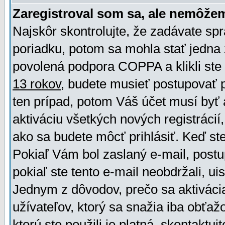
Zaregistroval som sa, ale nemôžem
Najskôr skontrolujte, že zadávate sp
poriadku, potom sa mohla stať jedna 
povolená podpora COPPA a klikli ste 
13 rokov
, budete musieť postupovať po
ten prípad, potom Váš účet musí byť 
aktiváciu všetkých nových registráci
ako sa budete môcť prihlásiť. Keď ste 
Pokiaľ Vám bol zaslaný e-mail, postu
pokiaľ ste tento e-mail neobdržali, ui
Jednym z dôvodov, prečo sa aktiváci
užívateľov, ktorý sa snažia iba obťažo
ktorú ste použili je platná, skontaktuj