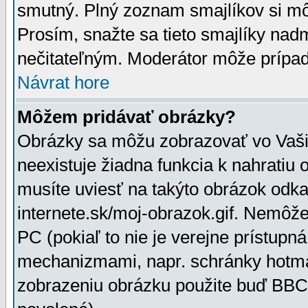
smutný. Plný zoznam smajlíkov si mô
Prosím, snažte sa tieto smajlíky nad
nečitateľným. Moderátor môže prípa
Návrat hore
Môžem pridávať obrázky?
Obrázky sa môžu zobrazovať vo Vaši
neexistuje žiadna funkcia k nahratiu
musíte uviesť na takýto obrázok odka
internete.sk/moj-obrazok.gif. Nemôž
PC (pokiaľ to nie je verejne prístupn
mechanizmami, napr. schránky hotmai
zobrazeniu obrázku použite buď BBCo