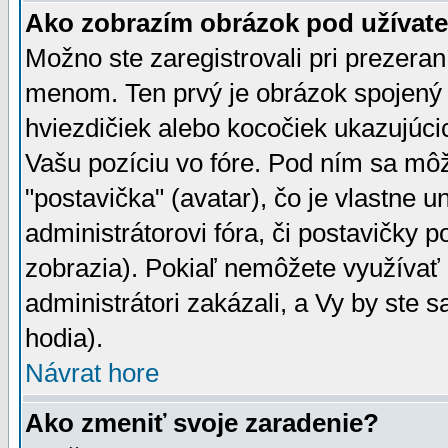
Ako zobrazím obrázok pod užíva
Možno ste zaregistrovali pri prezera
menom. Ten prvý je obrázok spojený 
hviezdičiek alebo kocočiek ukazujúcic
Vašu pozíciu vo fóre. Pod ním sa m
"postavička" (avatar), čo je vlastne 
administrátorovi fóra, či postavičky p
zobrazia). Pokiaľ nemôžete využívať 
administrátori zakázali, a Vy by ste 
hodia).
Návrat hore
Ako zmeniť svoje zaradenie?