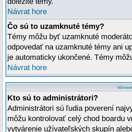
dôležité témy.
Návrat hore
Čo sú to uzamknuté témy?
Témy môžu byť uzamknuté moderáto
odpovedať na uzamknuté témy ani up
je automaticky ukončené. Témy môžu
Návrat hore
Užívate
Kto sú to administrátori?
Administrátori sú ľudia poverení najv
môžu kontrolovať celý chod boardu v
vytvárenie užívateľských skupín aleb