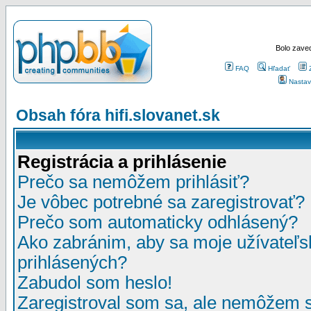
Bolo zaved
FAQ
Hľadať
Nastav
Obsah fóra hifi.slovanet.sk
Registrácia a prihlásenie
Prečo sa nemôžem prihlásiť?
Je vôbec potrebné sa zaregistrovať?
Prečo som automaticky odhlásený?
Ako zabránim, aby sa moje užívateľ
prihlásených?
Zabudol som heslo!
Zaregistroval som sa, ale nemôžem sa