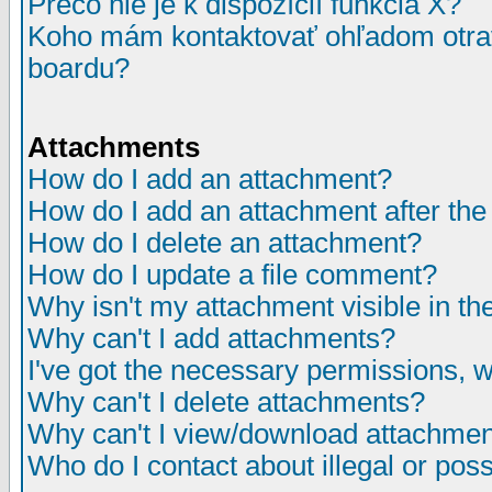
Prečo nie je k dispozícií funkcia X?
Koho mám kontaktovať ohľadom otrav
boardu?
Attachments
How do I add an attachment?
How do I add an attachment after the i
How do I delete an attachment?
How do I update a file comment?
Why isn't my attachment visible in th
Why can't I add attachments?
I've got the necessary permissions, 
Why can't I delete attachments?
Why can't I view/download attachme
Who do I contact about illegal or poss