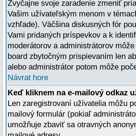
Zvyčajne svoje zaradenie zmeniť pr
Vašim užívateľským menom v témach 
vzhľade). Väčšina diskusných fór pou
Vami pridaných príspevkov a k identif
moderátorov a administrátorov môže 
board zbytočným prispievaním len aby
alebo administrátor potom môže počet
Návrat hore
Keď kliknem na e-mailový odkaz už
Len zaregistrovaní užívatelia môžu p
mailový formulár (pokiaľ administráto
umožňuje zbaviť sa otravných anonym
mailové adresy.