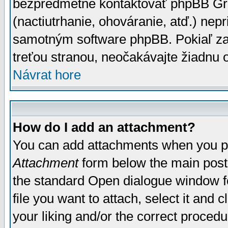
bezpredmetné kontaktovať phpBB Grou
(nactiutrhanie, ohováranie, atď.) ne
samotným software phpBB. Pokiaľ zaš
treťou stranou, neočakávajte žiadnu
Návrat hore
How do I add an attachment?
You can add attachments when you p
Attachment
form below the main post
the standard Open dialogue window fo
file you want to attach, select it and
your liking and/or the correct proced