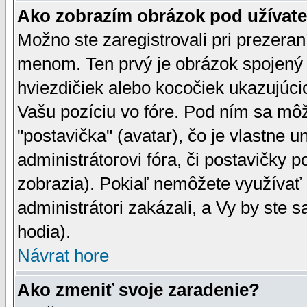
Ako zobrazím obrázok pod užíva
Možno ste zaregistrovali pri prezera
menom. Ten prvý je obrázok spojený 
hviezdičiek alebo kocočiek ukazujúcic
Vašu pozíciu vo fóre. Pod ním sa m
"postavička" (avatar), čo je vlastne 
administrátorovi fóra, či postavičky p
zobrazia). Pokiaľ nemôžete využívať 
administrátori zakázali, a Vy by ste 
hodia).
Návrat hore
Ako zmeniť svoje zaradenie?