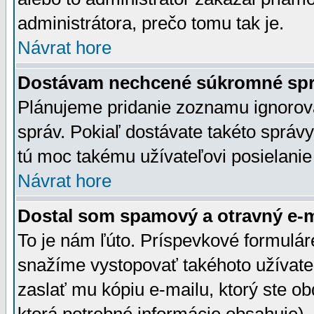
administrátora, prečo tomu tak je.
Návrat hore
Dostávam nechcené súkromné spr
Plánujeme pridanie zoznamu ignorov
správ. Pokiaľ dostávate takéto správy
tú moc takému užívateľovi posielanie
Návrat hore
Dostal som spamový a otravný e-ma
To je nám ľúto. Príspevkové formulá
snažíme vystopovať takéhoto užívateľ
zaslať mu kópiu e-mailu, ktorý ste obdr