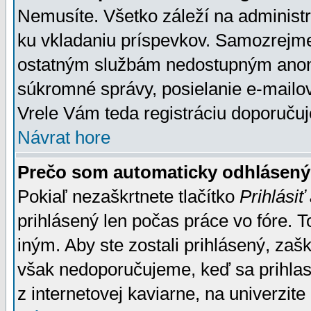
Nemusíte. Všetko záleží na administrá
ku vkladaniu príspevkov. Samozrejme
ostatným službám nedostupným anon
súkromné správy, posielanie e-mailov
Vrele Vám teda registráciu doporučuj
Návrat hore
Prečo som automaticky odhlásen
Pokiaľ nezaškrtnete tlačítko
Prihlásiť
prihlásený len počas práce vo fóre. 
iným. Aby ste zostali prihlásený, zaškr
však nedoporučujeme, keď sa prihlasuj
z internetovej kaviarne, na univerzite 