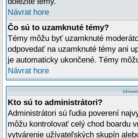
dôležité témy.
Návrat hore
Čo sú to uzamknuté témy?
Témy môžu byť uzamknuté moderáto
odpovedať na uzamknuté témy ani up
je automaticky ukončené. Témy môžu
Návrat hore
Užívate
Kto sú to administrátori?
Administrátori sú ľudia poverení najv
môžu kontrolovať celý chod boardu v
vytvárenie užívateľských skupín aleb