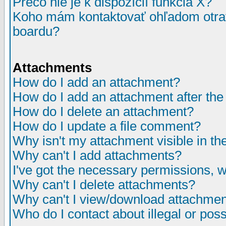
Prečo nie je k dispozícií funkcia X?
Koho mám kontaktovať ohľadom otrav
boardu?
Attachments
How do I add an attachment?
How do I add an attachment after the i
How do I delete an attachment?
How do I update a file comment?
Why isn't my attachment visible in th
Why can't I add attachments?
I've got the necessary permissions, 
Why can't I delete attachments?
Why can't I view/download attachme
Who do I contact about illegal or poss