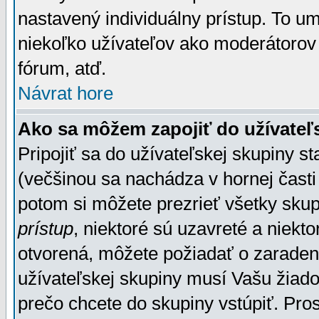
nastavený individuálny prístup. To u
niekoľko užívateľov ako moderátorov 
fórum, atď.
Návrat hore
Ako sa môžem zapojiť do užívateľ
Pripojiť sa do užívateľskej skupiny s
(večšinou sa nachádza v hornej časti 
potom si môžete prezrieť všetky sku
prístup
, niektoré sú uzavreté a niekt
otvorená, môžete požiadať o zaradeni
užívateľskej skupiny musí Vašu žiado
prečo chcete do skupiny vstúpiť. Pro