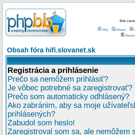
Bolo zaved
FAQ
Hľadať
Nastav
Obsah fóra hifi.slovanet.sk
Registrácia a prihlásenie
Prečo sa nemôžem prihlásiť?
Je vôbec potrebné sa zaregistrovať?
Prečo som automaticky odhlásený?
Ako zabránim, aby sa moje užívateľ
prihlásených?
Zabudol som heslo!
Zaregistroval som sa, ale nemôžem sa