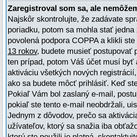
Zaregistroval som sa, ale nemôžem
Najskôr skontrolujte, že zadávate sp
poriadku, potom sa mohla stať jedna 
povolená podpora COPPA a klikli ste 
13 rokov
, budete musieť postupovať po
ten prípad, potom Váš účet musí byť 
aktiváciu všetkých nových registráci
ako sa budete môcť prihlásiť. Keď ste 
Pokiaľ Vám bol zaslaný e-mail, postu
pokiaľ ste tento e-mail neobdržali, ui
Jednym z dôvodov, prečo sa aktiváci
užívateľov, ktorý sa snažia iba obťažo
ktorú ste použili je platná, skontaktuj