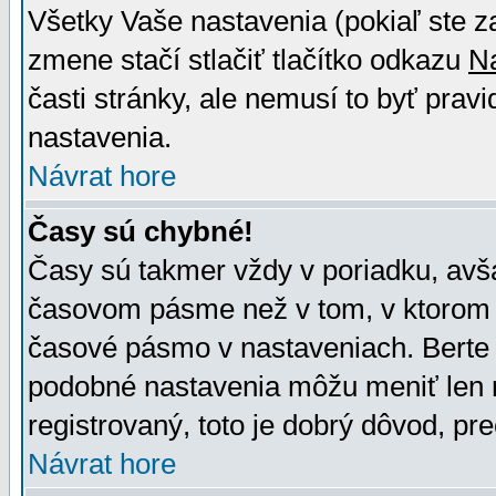
Všetky Vaše nastavenia (pokiaľ ste z
zmene stačí stlačiť tlačítko odkazu
N
časti stránky, ale nemusí to byť prav
nastavenia.
Návrat hore
Časy sú chybné!
Časy sú takmer vždy v poriadku, avša
časovom pásme než v tom, v ktorom s
časové pásmo v nastaveniach. Bert
podobné nastavenia môžu meniť len re
registrovaný, toto je dobrý dôvod, pre
Návrat hore