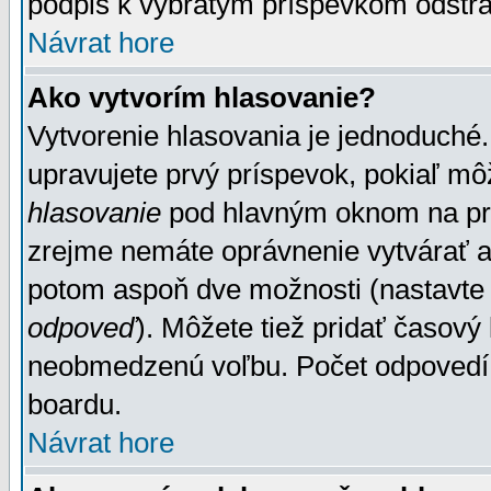
podpis k vybratým príspevkom odstrá
Návrat hore
Ako vytvorím hlasovanie?
Vytvorenie hlasovania je jednoduché.
upravujete prvý príspevok, pokiaľ môž
hlasovanie
pod hlavným oknom na prid
zrejme nemáte oprávnenie vytvárať an
potom aspoň dve možnosti (nastavte 
odpoveď
). Môžete tiež pridať časový
neobmedzenú voľbu. Počet odpovedí, 
boardu.
Návrat hore