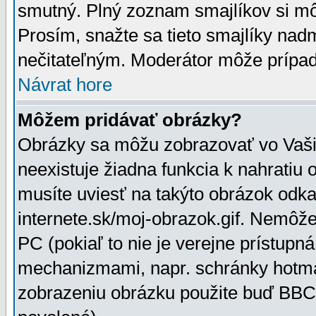
smutný. Plný zoznam smajlíkov si mô
Prosím, snažte sa tieto smajlíky nad
nečitateľným. Moderátor môže prípa
Návrat hore
Môžem pridávať obrázky?
Obrázky sa môžu zobrazovať vo Vaši
neexistuje žiadna funkcia k nahratiu
musíte uviesť na takýto obrázok odka
internete.sk/moj-obrazok.gif. Nemôž
PC (pokiaľ to nie je verejne prístupn
mechanizmami, napr. schránky hotmai
zobrazeniu obrázku použite buď BBCo