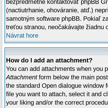
bezpredmetné kontaktovať phpBB Grou
(nactiutrhanie, ohováranie, atď.) ne
samotným software phpBB. Pokiaľ zaš
treťou stranou, neočakávajte žiadnu
Návrat hore
How do I add an attachment?
You can add attachments when you p
Attachment
form below the main post
the standard Open dialogue window fo
file you want to attach, select it and
your liking and/or the correct proced