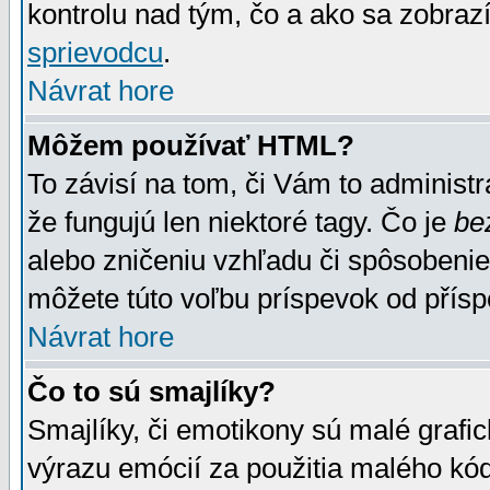
kontrolu nad tým, čo a ako sa zobrazí
sprievodcu
.
Návrat hore
Môžem používať HTML?
To závisí na tom, či Vám to administrá
že fungujú len niektoré tagy. Čo je
be
alebo zničeniu vzhľadu či spôsobeni
môžete túto voľbu príspevok od přís
Návrat hore
Čo to sú smajlíky?
Smajlíky, či emotikony sú malé grafic
výrazu emócií za použitia malého kód