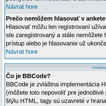
Návrat hore
Prečo nemôžem hlasovať v ankete
Hlasovať môžu len registrovaní užívat
ste zaregistrovaný a stále nemôžet
prístup alebo je hlasovanie už ukonč
Návrat hore
Formátov
Čo je BBCode?
BBCode je zvláštna implementácia HT
(môžete toto nepovoliť pre jednotli
štýlu HTML, tagy sú uzavreté v hrana