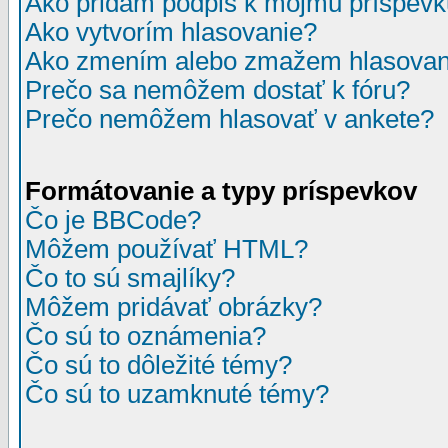
Ako pridám podpis k môjmu príspev
Ako vytvorím hlasovanie?
Ako zmením alebo zmažem hlasovan
Prečo sa nemôžem dostať k fóru?
Prečo nemôžem hlasovať v ankete?
Formátovanie a typy príspevkov
Čo je BBCode?
Môžem používať HTML?
Čo to sú smajlíky?
Môžem pridávať obrázky?
Čo sú to oznámenia?
Čo sú to dôležité témy?
Čo sú to uzamknuté témy?