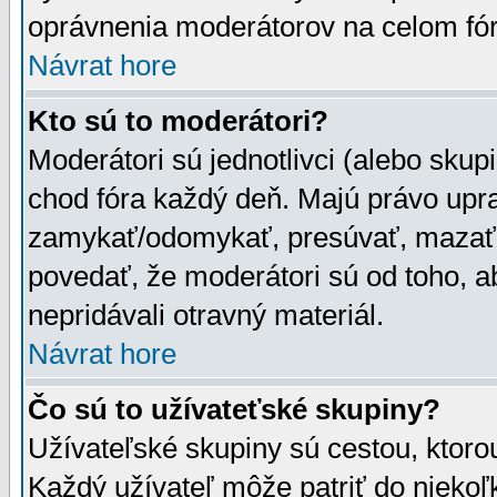
oprávnenia moderátorov na celom fór
Návrat hore
Kto sú to moderátori?
Moderátori sú jednotlivci (alebo skupi
chod fóra každý deň. Majú právo upr
zamykať/odomykať, presúvať, mazať a
povedať, že moderátori sú od toho, a
nepridávali otravný materiál.
Návrat hore
Čo sú to užívateťské skupiny?
Užívateľské skupiny sú cestou, ktoro
Každý užívateľ môže patriť do nieko