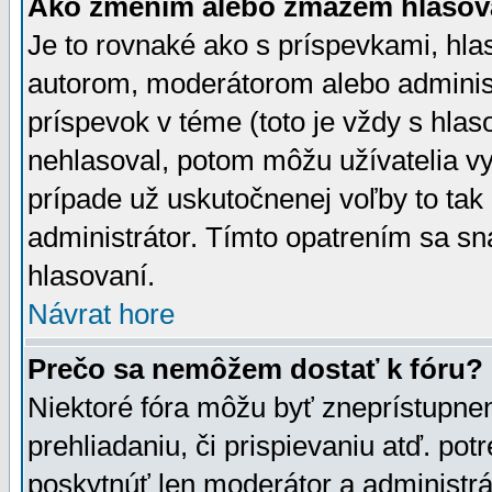
Ako zmením alebo zmažem hlasov
Je to rovnaké ako s príspevkami, h
autorom, moderátorom alebo administ
príspevok v téme (toto je vždy s hlas
nehlasoval, potom môžu užívatelia v
prípade už uskutočnenej voľby to tak
administrátor. Tímto opatrením sa sn
hlasovaní.
Návrat hore
Prečo sa nemôžem dostať k fóru?
Niektoré fóra môžu byť zneprístupnen
prehliadaniu, či prispievaniu atď. pot
poskytnúť len moderátor a administrát