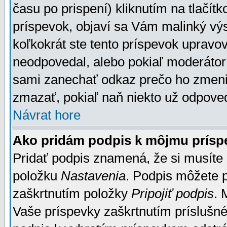
času po prispení) kliknutím na tlačít
príspevok, objaví sa Vám malinký výs
koľkokrát ste tento príspevok upravova
neodpovedal, alebo pokiaľ moderátor č
sami zanechať odkaz prečo ho zmenil
zmazať, pokiaľ naň niekto už odpoved
Návrat hore
Ako pridám podpis k môjmu prísp
Pridať podpis znamená, že si musíte n
položku
Nastavenia
. Podpis môžete 
zaškrtnutím položky
Pripojiť podpis
. 
Vaše príspevky zaškrtnutím príslušné