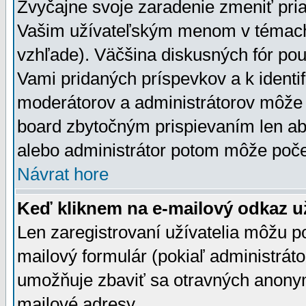
Zvyčajne svoje zaradenie zmeniť pr
Vašim užívateľským menom v témach 
vzhľade). Väčšina diskusných fór pou
Vami pridaných príspevkov a k identif
moderátorov a administrátorov môže 
board zbytočným prispievaním len aby
alebo administrátor potom môže počet
Návrat hore
Keď kliknem na e-mailový odkaz už
Len zaregistrovaní užívatelia môžu p
mailový formulár (pokiaľ administráto
umožňuje zbaviť sa otravných anonym
mailové adresy.