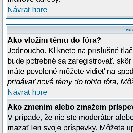
Návrat hore
Vkl
Ako vložím tému do fóra?
Jednoucho. Kliknete na príslušné tla
bude potrebné sa zaregistrovať, skôr 
máte povolené môžete vidieť na spodn
pridávať nové témy do tohto fóra, Môž
Návrat hore
Ako zmením alebo zmažem príspe
V prípade, že nie ste moderátor aleb
mazať len svoje príspevky. Môžete u