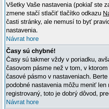
Všetky Vaše nastavenia (pokiaľ ste z
zmene stačí stlačiť tlačítko odkazu
N
časti stránky, ale nemusí to byť prav
nastavenia.
Návrat hore
Časy sú chybné!
Časy sú takmer vždy v poriadku, avša
časovom pásme než v tom, v ktorom s
časové pásmo v nastaveniach. Bert
podobné nastavenia môžu meniť len re
registrovaný, toto je dobrý dôvod, pre
Návrat hore