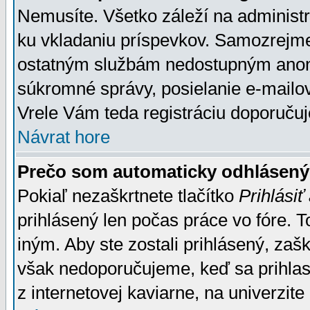
Nemusíte. Všetko záleží na administrá
ku vkladaniu príspevkov. Samozrejme
ostatným službám nedostupným anon
súkromné správy, posielanie e-mailov
Vrele Vám teda registráciu doporučuj
Návrat hore
Prečo som automaticky odhlásen
Pokiaľ nezaškrtnete tlačítko
Prihlásiť
prihlásený len počas práce vo fóre. 
iným. Aby ste zostali prihlásený, zaškr
však nedoporučujeme, keď sa prihlasuj
z internetovej kaviarne, na univerzite 