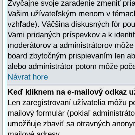
Zvyčajne svoje zaradenie zmeniť pr
Vašim užívateľským menom v témach 
vzhľade). Väčšina diskusných fór pou
Vami pridaných príspevkov a k identif
moderátorov a administrátorov môže 
board zbytočným prispievaním len aby
alebo administrátor potom môže počet
Návrat hore
Keď kliknem na e-mailový odkaz už
Len zaregistrovaní užívatelia môžu p
mailový formulár (pokiaľ administráto
umožňuje zbaviť sa otravných anonym
mailové adresy.