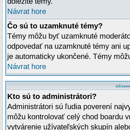
dôležité témy.
Návrat hore
Čo sú to uzamknuté témy?
Témy môžu byť uzamknuté moderáto
odpovedať na uzamknuté témy ani up
je automaticky ukončené. Témy môžu
Návrat hore
Užívate
Kto sú to administrátori?
Administrátori sú ľudia poverení najv
môžu kontrolovať celý chod boardu v
vytvárenie užívateľských skupín aleb