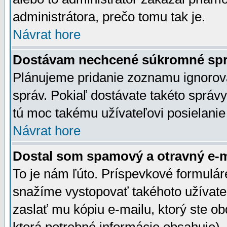
administrátora, prečo tomu tak je.
Návrat hore
Dostávam nechcené súkromné spr
Plánujeme pridanie zoznamu ignorov
správ. Pokiaľ dostávate takéto správy
tú moc takému užívateľovi posielanie
Návrat hore
Dostal som spamový a otravný e-ma
To je nám ľúto. Príspevkové formulá
snažíme vystopovať takéhoto užívateľ
zaslať mu kópiu e-mailu, ktorý ste obdr