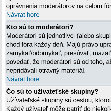
oprávnenia moderátorov na celom fór
Návrat hore
Kto sú to moderátori?
Moderátori sú jednotlivci (alebo skupi
chod fóra každý deň. Majú právo upr
zamykať/odomykať, presúvať, mazať a
povedať, že moderátori sú od toho, a
nepridávali otravný materiál.
Návrat hore
Čo sú to užívateťské skupiny?
Užívateľské skupiny sú cestou, ktoro
Každý užívateľ môže patriť do nieko