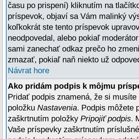
času po prispení) kliknutím na tlačít
príspevok, objaví sa Vám malinký výs
koľkokrát ste tento príspevok upravova
neodpovedal, alebo pokiaľ moderátor č
sami zanechať odkaz prečo ho zmenil
zmazať, pokiaľ naň niekto už odpoved
Návrat hore
Ako pridám podpis k môjmu prísp
Pridať podpis znamená, že si musíte n
položku
Nastavenia
. Podpis môžete 
zaškrtnutím položky
Pripojiť podpis
. 
Vaše príspevky zaškrtnutím príslušné