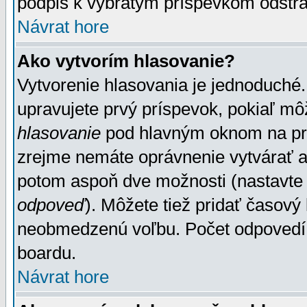
podpis k vybratým príspevkom odstrá
Návrat hore
Ako vytvorím hlasovanie?
Vytvorenie hlasovania je jednoduché.
upravujete prvý príspevok, pokiaľ môž
hlasovanie
pod hlavným oknom na prid
zrejme nemáte oprávnenie vytvárať an
potom aspoň dve možnosti (nastavte 
odpoveď
). Môžete tiež pridať časový
neobmedzenú voľbu. Počet odpovedí, 
boardu.
Návrat hore