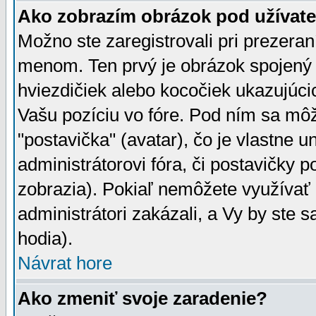
Ako zobrazím obrázok pod užíva
Možno ste zaregistrovali pri prezera
menom. Ten prvý je obrázok spojený 
hviezdičiek alebo kocočiek ukazujúcic
Vašu pozíciu vo fóre. Pod ním sa m
"postavička" (avatar), čo je vlastne 
administrátorovi fóra, či postavičky p
zobrazia). Pokiaľ nemôžete využívať 
administrátori zakázali, a Vy by ste 
hodia).
Návrat hore
Ako zmeniť svoje zaradenie?