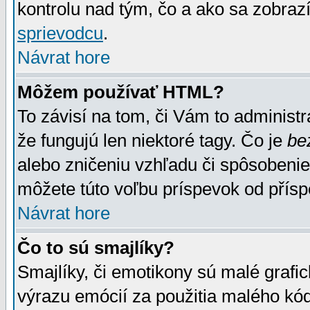
kontrolu nad tým, čo a ako sa zobrazí
sprievodcu
.
Návrat hore
Môžem používať HTML?
To závisí na tom, či Vám to administrá
že fungujú len niektoré tagy. Čo je
be
alebo zničeniu vzhľadu či spôsobeni
môžete túto voľbu príspevok od přís
Návrat hore
Čo to sú smajlíky?
Smajlíky, či emotikony sú malé grafic
výrazu emócií za použitia malého kód