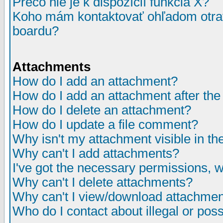
Prečo nie je k dispozícií funkcia X?
Koho mám kontaktovať ohľadom otrav
boardu?
Attachments
How do I add an attachment?
How do I add an attachment after the i
How do I delete an attachment?
How do I update a file comment?
Why isn't my attachment visible in th
Why can't I add attachments?
I've got the necessary permissions, 
Why can't I delete attachments?
Why can't I view/download attachme
Who do I contact about illegal or poss