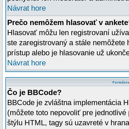
Návrat hore
Prečo nemôžem hlasovať v ankete
Hlasovať môžu len registrovaní užívat
ste zaregistrovaný a stále nemôžet
prístup alebo je hlasovanie už ukonč
Návrat hore
Formátov
Čo je BBCode?
BBCode je zvláštna implementácia HT
(môžete toto nepovoliť pre jednotli
štýlu HTML, tagy sú uzavreté v hrana