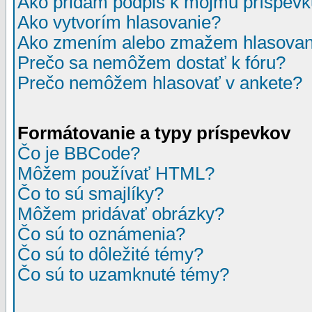
Ako pridám podpis k môjmu príspev
Ako vytvorím hlasovanie?
Ako zmením alebo zmažem hlasovan
Prečo sa nemôžem dostať k fóru?
Prečo nemôžem hlasovať v ankete?
Formátovanie a typy príspevkov
Čo je BBCode?
Môžem používať HTML?
Čo to sú smajlíky?
Môžem pridávať obrázky?
Čo sú to oznámenia?
Čo sú to dôležité témy?
Čo sú to uzamknuté témy?