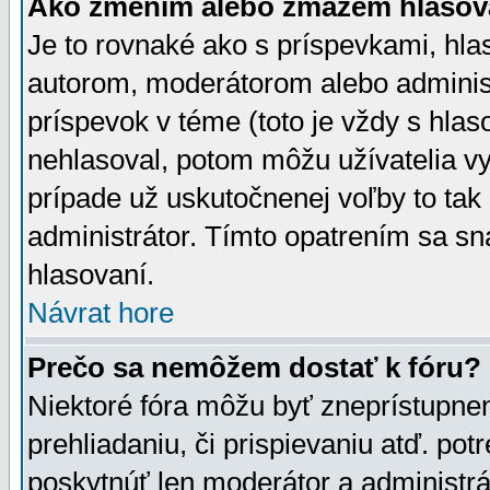
Ako zmením alebo zmažem hlasov
Je to rovnaké ako s príspevkami, h
autorom, moderátorom alebo administ
príspevok v téme (toto je vždy s hlas
nehlasoval, potom môžu užívatelia v
prípade už uskutočnenej voľby to tak
administrátor. Tímto opatrením sa sn
hlasovaní.
Návrat hore
Prečo sa nemôžem dostať k fóru?
Niektoré fóra môžu byť zneprístupnen
prehliadaniu, či prispievaniu atď. pot
poskytnúť len moderátor a administrát