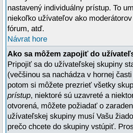
nastavený individuálny prístup. To u
niekoľko užívateľov ako moderátorov 
fórum, atď.
Návrat hore
Ako sa môžem zapojiť do užívateľ
Pripojiť sa do užívateľskej skupiny s
(večšinou sa nachádza v hornej časti 
potom si môžete prezrieť všetky sku
prístup
, niektoré sú uzavreté a niekt
otvorená, môžete požiadať o zaradeni
užívateľskej skupiny musí Vašu žiado
prečo chcete do skupiny vstúpiť. Pro