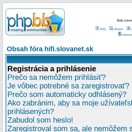
Bolo zaved
FAQ
Hľadať
Nastav
Obsah fóra hifi.slovanet.sk
Registrácia a prihlásenie
Prečo sa nemôžem prihlásiť?
Je vôbec potrebné sa zaregistrovať?
Prečo som automaticky odhlásený?
Ako zabránim, aby sa moje užívateľ
prihlásených?
Zabudol som heslo!
Zaregistroval som sa, ale nemôžem sa