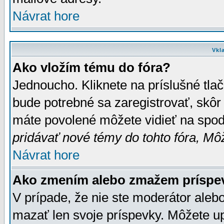
Návrat hore
Vkl
Ako vložím tému do fóra?
Jednoucho. Kliknete na príslušné tla
bude potrebné sa zaregistrovať, skôr 
máte povolené môžete vidieť na spodn
pridávať nové témy do tohto fóra, Môž
Návrat hore
Ako zmením alebo zmažem príspe
V prípade, že nie ste moderátor aleb
mazať len svoje príspevky. Môžete u