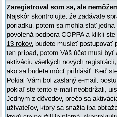
Zaregistroval som sa, ale nemôžem
Najskôr skontrolujte, že zadávate sp
poriadku, potom sa mohla stať jedna 
povolená podpora COPPA a klikli ste 
13 rokov
, budete musieť postupovať po
ten prípad, potom Váš účet musí byť 
aktiváciu všetkých nových registráci
ako sa budete môcť prihlásiť. Keď ste 
Pokiaľ Vám bol zaslaný e-mail, postu
pokiaľ ste tento e-mail neobdržali, ui
Jednym z dôvodov, prečo sa aktiváci
užívateľov, ktorý sa snažia iba obťažo
ktorú ste použili je platná, skontaktuj