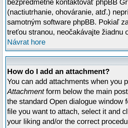
bezpredmetné kontaktovať phpBB Grou
(nactiutrhanie, ohováranie, atď.) ne
samotným software phpBB. Pokiaľ zaš
treťou stranou, neočakávajte žiadnu
Návrat hore
How do I add an attachment?
You can add attachments when you p
Attachment
form below the main post
the standard Open dialogue window fo
file you want to attach, select it and
your liking and/or the correct proced