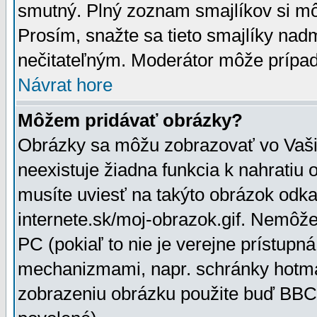
smutný. Plný zoznam smajlíkov si mô
Prosím, snažte sa tieto smajlíky nad
nečitateľným. Moderátor môže prípa
Návrat hore
Môžem pridávať obrázky?
Obrázky sa môžu zobrazovať vo Vaši
neexistuje žiadna funkcia k nahratiu
musíte uviesť na takýto obrázok odka
internete.sk/moj-obrazok.gif. Nemôž
PC (pokiaľ to nie je verejne prístupn
mechanizmami, napr. schránky hotmai
zobrazeniu obrázku použite buď BBCo