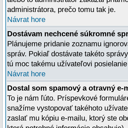
administrátora, prečo tomu tak je.
Návrat hore
Dostávam nechcené súkromné spr
Plánujeme pridanie zoznamu ignorov
správ. Pokiaľ dostávate takéto správy
tú moc takému užívateľovi posielanie
Návrat hore
Dostal som spamový a otravný e-ma
To je nám ľúto. Príspevkové formulá
snažíme vystopovať takéhoto užívateľ
zaslať mu kópiu e-mailu, ktorý ste obdr