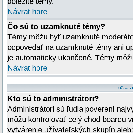
dôležité témy.
Návrat hore
Čo sú to uzamknuté témy?
Témy môžu byť uzamknuté moderáto
odpovedať na uzamknuté témy ani up
je automaticky ukončené. Témy môžu
Návrat hore
Užívate
Kto sú to administrátori?
Administrátori sú ľudia poverení najv
môžu kontrolovať celý chod boardu v
vytvárenie užívateľských skupín aleb