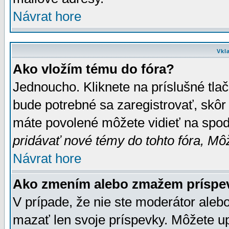
Návrat hore
Vkl
Ako vložím tému do fóra?
Jednoucho. Kliknete na príslušné tla
bude potrebné sa zaregistrovať, skôr 
máte povolené môžete vidieť na spodn
pridávať nové témy do tohto fóra, Môž
Návrat hore
Ako zmením alebo zmažem príspe
V prípade, že nie ste moderátor aleb
mazať len svoje príspevky. Môžete u