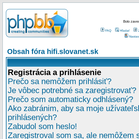
Bolo zaved
FAQ
Hľadať
Nastav
Obsah fóra hifi.slovanet.sk
Registrácia a prihlásenie
Prečo sa nemôžem prihlásiť?
Je vôbec potrebné sa zaregistrovať?
Prečo som automaticky odhlásený?
Ako zabránim, aby sa moje užívateľ
prihlásených?
Zabudol som heslo!
Zaregistroval som sa, ale nemôžem sa