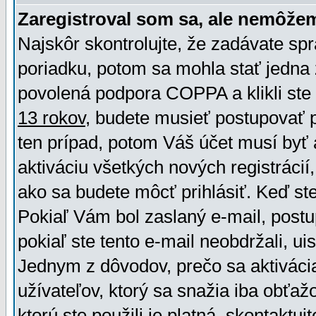
Zaregistroval som sa, ale nemôžem
Najskôr skontrolujte, že zadávate sp
poriadku, potom sa mohla stať jedna 
povolená podpora COPPA a klikli ste 
13 rokov
, budete musieť postupovať po
ten prípad, potom Váš účet musí byť 
aktiváciu všetkých nových registráci
ako sa budete môcť prihlásiť. Keď ste 
Pokiaľ Vám bol zaslaný e-mail, postu
pokiaľ ste tento e-mail neobdržali, ui
Jednym z dôvodov, prečo sa aktiváci
užívateľov, ktorý sa snažia iba obťažo
ktorú ste použili je platná, skontaktuj