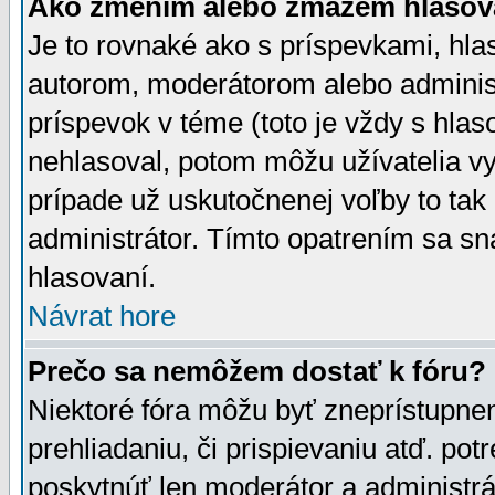
Ako zmením alebo zmažem hlasov
Je to rovnaké ako s príspevkami, h
autorom, moderátorom alebo administ
príspevok v téme (toto je vždy s hlas
nehlasoval, potom môžu užívatelia v
prípade už uskutočnenej voľby to tak
administrátor. Tímto opatrením sa sn
hlasovaní.
Návrat hore
Prečo sa nemôžem dostať k fóru?
Niektoré fóra môžu byť zneprístupnen
prehliadaniu, či prispievaniu atď. pot
poskytnúť len moderátor a administrát