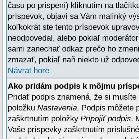
času po prispení) kliknutím na tlačít
príspevok, objaví sa Vám malinký výs
koľkokrát ste tento príspevok upravova
neodpovedal, alebo pokiaľ moderátor č
sami zanechať odkaz prečo ho zmenil
zmazať, pokiaľ naň niekto už odpoved
Návrat hore
Ako pridám podpis k môjmu prísp
Pridať podpis znamená, že si musíte n
položku
Nastavenia
. Podpis môžete 
zaškrtnutím položky
Pripojiť podpis
. 
Vaše príspevky zaškrtnutím príslušné