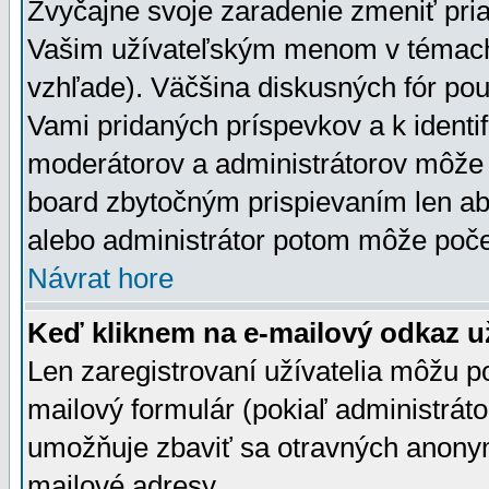
Zvyčajne svoje zaradenie zmeniť pr
Vašim užívateľským menom v témach 
vzhľade). Väčšina diskusných fór pou
Vami pridaných príspevkov a k identif
moderátorov a administrátorov môže 
board zbytočným prispievaním len aby
alebo administrátor potom môže počet
Návrat hore
Keď kliknem na e-mailový odkaz už
Len zaregistrovaní užívatelia môžu p
mailový formulár (pokiaľ administráto
umožňuje zbaviť sa otravných anonym
mailové adresy.