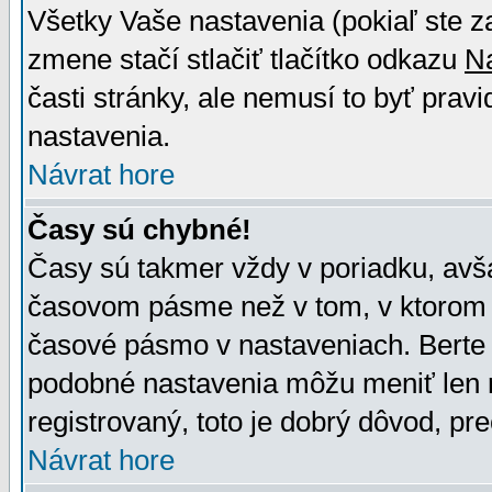
Všetky Vaše nastavenia (pokiaľ ste z
zmene stačí stlačiť tlačítko odkazu
N
časti stránky, ale nemusí to byť prav
nastavenia.
Návrat hore
Časy sú chybné!
Časy sú takmer vždy v poriadku, avša
časovom pásme než v tom, v ktorom s
časové pásmo v nastaveniach. Bert
podobné nastavenia môžu meniť len re
registrovaný, toto je dobrý dôvod, pre
Návrat hore