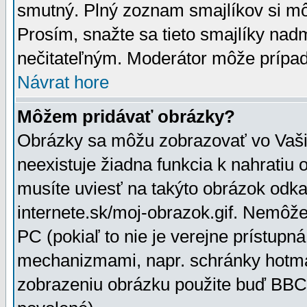
smutný. Plný zoznam smajlíkov si mô
Prosím, snažte sa tieto smajlíky nad
nečitateľným. Moderátor môže prípa
Návrat hore
Môžem pridávať obrázky?
Obrázky sa môžu zobrazovať vo Vaši
neexistuje žiadna funkcia k nahratiu
musíte uviesť na takýto obrázok odka
internete.sk/moj-obrazok.gif. Nemôž
PC (pokiaľ to nie je verejne prístupn
mechanizmami, napr. schránky hotmai
zobrazeniu obrázku použite buď BBCo