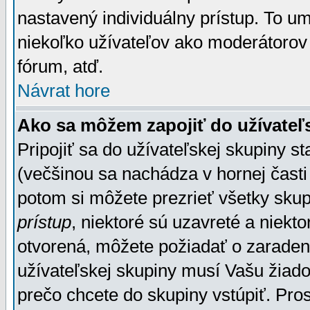
nastavený individuálny prístup. To u
niekoľko užívateľov ako moderátorov 
fórum, atď.
Návrat hore
Ako sa môžem zapojiť do užívateľ
Pripojiť sa do užívateľskej skupiny s
(večšinou sa nachádza v hornej časti 
potom si môžete prezrieť všetky sku
prístup
, niektoré sú uzavreté a niekt
otvorená, môžete požiadať o zaradeni
užívateľskej skupiny musí Vašu žiado
prečo chcete do skupiny vstúpiť. Pro