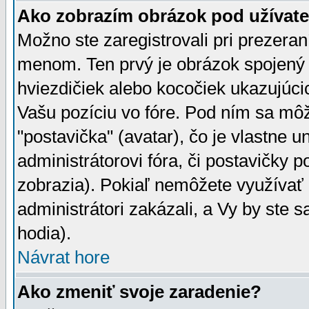
Ako zobrazím obrázok pod užíva
Možno ste zaregistrovali pri prezera
menom. Ten prvý je obrázok spojený 
hviezdičiek alebo kocočiek ukazujúcic
Vašu pozíciu vo fóre. Pod ním sa m
"postavička" (avatar), čo je vlastne 
administrátorovi fóra, či postavičky p
zobrazia). Pokiaľ nemôžete využívať 
administrátori zakázali, a Vy by ste 
hodia).
Návrat hore
Ako zmeniť svoje zaradenie?