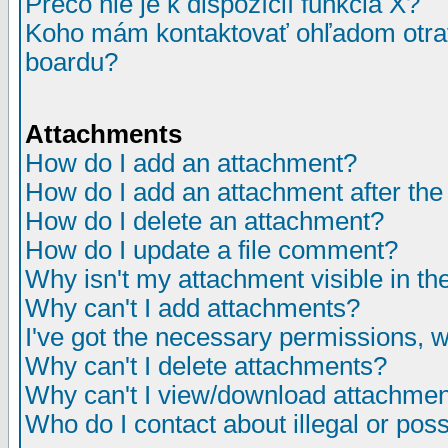
Prečo nie je k dispozícií funkcia X?
Koho mám kontaktovať ohľadom otrav
boardu?
Attachments
How do I add an attachment?
How do I add an attachment after the i
How do I delete an attachment?
How do I update a file comment?
Why isn't my attachment visible in th
Why can't I add attachments?
I've got the necessary permissions, 
Why can't I delete attachments?
Why can't I view/download attachme
Who do I contact about illegal or poss