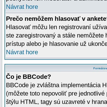
Návrat hore
Prečo nemôžem hlasovať v ankete
Hlasovať môžu len registrovaní užívat
ste zaregistrovaný a stále nemôžet
prístup alebo je hlasovanie už ukonč
Návrat hore
Formátov
Čo je BBCode?
BBCode je zvláštna implementácia HT
(môžete toto nepovoliť pre jednotli
štýlu HTML, tagy sú uzavreté v hrana