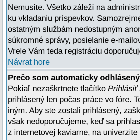
Nemusíte. Všetko záleží na administrá
ku vkladaniu príspevkov. Samozrejme
ostatným službám nedostupným anon
súkromné správy, posielanie e-mailov
Vrele Vám teda registráciu doporučuj
Návrat hore
Prečo som automaticky odhlásen
Pokiaľ nezaškrtnete tlačítko
Prihlásiť
prihlásený len počas práce vo fóre. 
iným. Aby ste zostali prihlásený, zaškr
však nedoporučujeme, keď sa prihlasuj
z internetovej kaviarne, na univerzite 