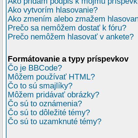
Ako pridám podpis k môjmu príspev
Ako vytvorím hlasovanie?
Ako zmením alebo zmažem hlasovan
Prečo sa nemôžem dostať k fóru?
Prečo nemôžem hlasovať v ankete?
Formátovanie a typy príspevkov
Čo je BBCode?
Môžem používať HTML?
Čo to sú smajlíky?
Môžem pridávať obrázky?
Čo sú to oznámenia?
Čo sú to dôležité témy?
Čo sú to uzamknuté témy?