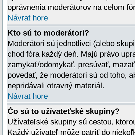
oprávnenia moderátorov na celom fór
Návrat hore
Kto sú to moderátori?
Moderátori sú jednotlivci (alebo skupi
chod fóra každý deň. Majú právo upr
zamykať/odomykať, presúvať, mazať a
povedať, že moderátori sú od toho, a
nepridávali otravný materiál.
Návrat hore
Čo sú to užívateťské skupiny?
Užívateľské skupiny sú cestou, ktoro
Každý užívateľ môže patriť do nieko