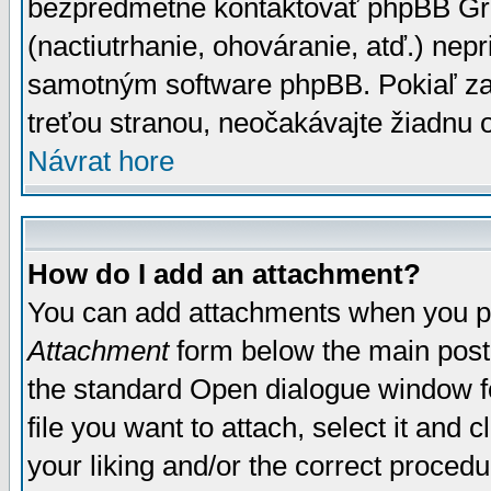
bezpredmetné kontaktovať phpBB Grou
(nactiutrhanie, ohováranie, atď.) ne
samotným software phpBB. Pokiaľ zaš
treťou stranou, neočakávajte žiadnu
Návrat hore
How do I add an attachment?
You can add attachments when you p
Attachment
form below the main post
the standard Open dialogue window fo
file you want to attach, select it and
your liking and/or the correct proced