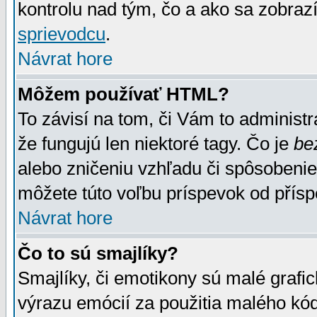
kontrolu nad tým, čo a ako sa zobrazí
sprievodcu
.
Návrat hore
Môžem používať HTML?
To závisí na tom, či Vám to administrá
že fungujú len niektoré tagy. Čo je
be
alebo zničeniu vzhľadu či spôsobeni
môžete túto voľbu príspevok od přís
Návrat hore
Čo to sú smajlíky?
Smajlíky, či emotikony sú malé grafic
výrazu emócií za použitia malého kód