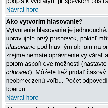
podpis k vybratým príspevkom odstrá
Návrat hore
Ako vytvorím hlasovanie?
Vytvorenie hlasovania je jednoduché.
upravujete prvý príspevok, pokiaľ môž
hlasovanie
pod hlavným oknom na prid
zrejme nemáte oprávnenie vytvárať an
potom aspoň dve možnosti (nastavte 
odpoveď
). Môžete tiež pridať časový
neobmedzenú voľbu. Počet odpovedí, 
boardu.
Návrat hore