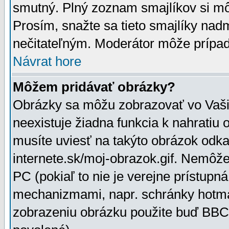
smutný. Plný zoznam smajlíkov si mô
Prosím, snažte sa tieto smajlíky nad
nečitateľným. Moderátor môže prípa
Návrat hore
Môžem pridávať obrázky?
Obrázky sa môžu zobrazovať vo Vaši
neexistuje žiadna funkcia k nahratiu
musíte uviesť na takýto obrázok odka
internete.sk/moj-obrazok.gif. Nemôž
PC (pokiaľ to nie je verejne prístupn
mechanizmami, napr. schránky hotmai
zobrazeniu obrázku použite buď BBCo