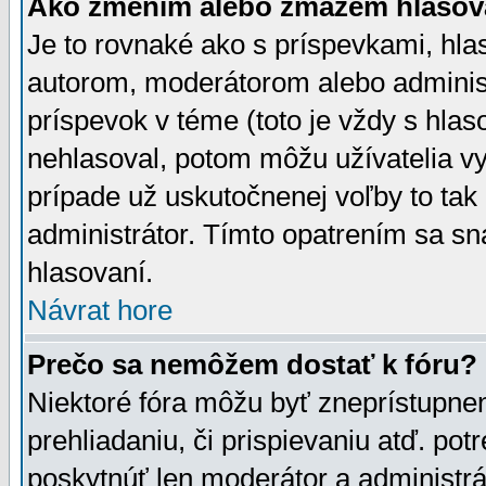
Ako zmením alebo zmažem hlasov
Je to rovnaké ako s príspevkami, h
autorom, moderátorom alebo administ
príspevok v téme (toto je vždy s hlas
nehlasoval, potom môžu užívatelia v
prípade už uskutočnenej voľby to tak
administrátor. Tímto opatrením sa sn
hlasovaní.
Návrat hore
Prečo sa nemôžem dostať k fóru?
Niektoré fóra môžu byť zneprístupnen
prehliadaniu, či prispievaniu atď. pot
poskytnúť len moderátor a administrát