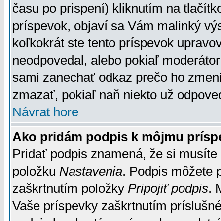
času po prispení) kliknutím na tlačít
príspevok, objaví sa Vám malinký výs
koľkokrát ste tento príspevok upravova
neodpovedal, alebo pokiaľ moderátor č
sami zanechať odkaz prečo ho zmenil
zmazať, pokiaľ naň niekto už odpoved
Návrat hore
Ako pridám podpis k môjmu prísp
Pridať podpis znamená, že si musíte n
položku
Nastavenia
. Podpis môžete 
zaškrtnutím položky
Pripojiť podpis
. 
Vaše príspevky zaškrtnutím príslušné