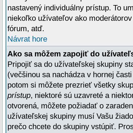
nastavený individuálny prístup. To u
niekoľko užívateľov ako moderátorov 
fórum, atď.
Návrat hore
Ako sa môžem zapojiť do užívateľ
Pripojiť sa do užívateľskej skupiny s
(večšinou sa nachádza v hornej časti 
potom si môžete prezrieť všetky sku
prístup
, niektoré sú uzavreté a niekt
otvorená, môžete požiadať o zaradeni
užívateľskej skupiny musí Vašu žiado
prečo chcete do skupiny vstúpiť. Pro