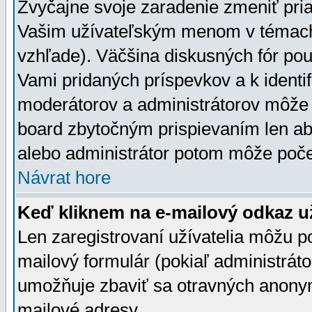
Zvyčajne svoje zaradenie zmeniť pr
Vašim užívateľským menom v témach 
vzhľade). Väčšina diskusných fór pou
Vami pridaných príspevkov a k identif
moderátorov a administrátorov môže 
board zbytočným prispievaním len aby
alebo administrátor potom môže počet
Návrat hore
Keď kliknem na e-mailový odkaz už
Len zaregistrovaní užívatelia môžu p
mailový formulár (pokiaľ administráto
umožňuje zbaviť sa otravných anonym
mailové adresy.