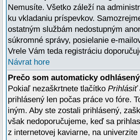
Nemusíte. Všetko záleží na administrá
ku vkladaniu príspevkov. Samozrejme
ostatným službám nedostupným anon
súkromné správy, posielanie e-mailov
Vrele Vám teda registráciu doporučuj
Návrat hore
Prečo som automaticky odhlásen
Pokiaľ nezaškrtnete tlačítko
Prihlásiť
prihlásený len počas práce vo fóre. 
iným. Aby ste zostali prihlásený, zaškr
však nedoporučujeme, keď sa prihlasuj
z internetovej kaviarne, na univerzite 