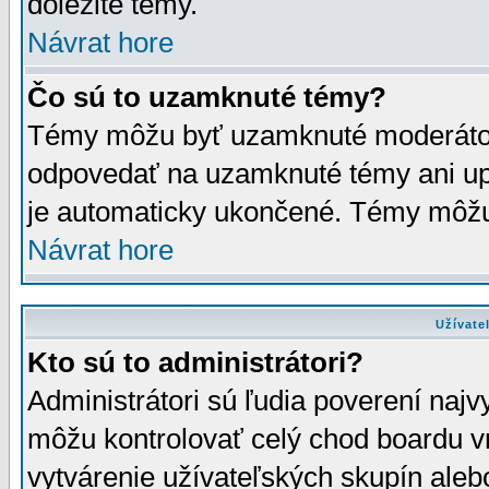
dôležité témy.
Návrat hore
Čo sú to uzamknuté témy?
Témy môžu byť uzamknuté moderáto
odpovedať na uzamknuté témy ani up
je automaticky ukončené. Témy môžu
Návrat hore
Užívate
Kto sú to administrátori?
Administrátori sú ľudia poverení najv
môžu kontrolovať celý chod boardu v
vytvárenie užívateľských skupín aleb