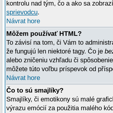
kontrolu nad tým, čo a ako sa zobrazí
sprievodcu
.
Návrat hore
Môžem používať HTML?
To závisí na tom, či Vám to administrá
že fungujú len niektoré tagy. Čo je
be
alebo zničeniu vzhľadu či spôsobeni
môžete túto voľbu príspevok od přís
Návrat hore
Čo to sú smajlíky?
Smajlíky, či emotikony sú malé grafic
výrazu emócií za použitia malého kód