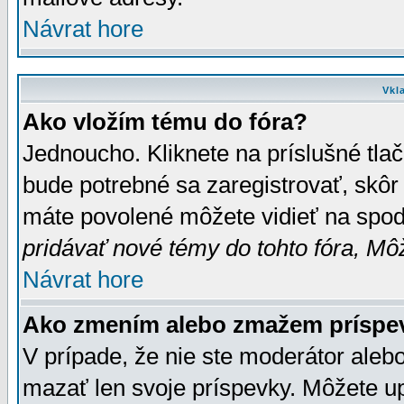
Návrat hore
Vkl
Ako vložím tému do fóra?
Jednoucho. Kliknete na príslušné tla
bude potrebné sa zaregistrovať, skôr 
máte povolené môžete vidieť na spodn
pridávať nové témy do tohto fóra, Môž
Návrat hore
Ako zmením alebo zmažem príspe
V prípade, že nie ste moderátor aleb
mazať len svoje príspevky. Môžete u