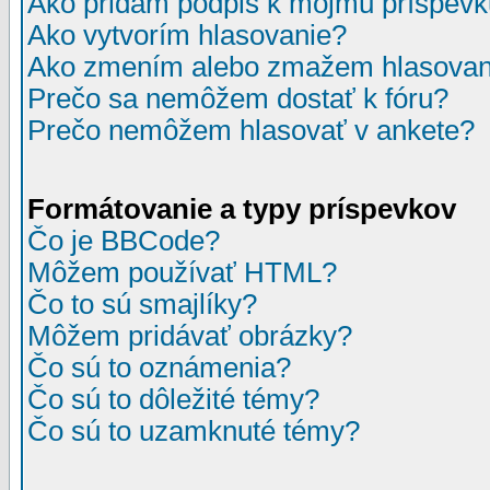
Ako pridám podpis k môjmu príspev
Ako vytvorím hlasovanie?
Ako zmením alebo zmažem hlasovan
Prečo sa nemôžem dostať k fóru?
Prečo nemôžem hlasovať v ankete?
Formátovanie a typy príspevkov
Čo je BBCode?
Môžem používať HTML?
Čo to sú smajlíky?
Môžem pridávať obrázky?
Čo sú to oznámenia?
Čo sú to dôležité témy?
Čo sú to uzamknuté témy?