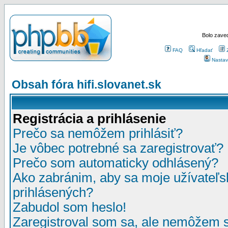
Bolo zaved
FAQ
Hľadať
Nastav
Obsah fóra hifi.slovanet.sk
Registrácia a prihlásenie
Prečo sa nemôžem prihlásiť?
Je vôbec potrebné sa zaregistrovať?
Prečo som automaticky odhlásený?
Ako zabránim, aby sa moje užívateľ
prihlásených?
Zabudol som heslo!
Zaregistroval som sa, ale nemôžem sa