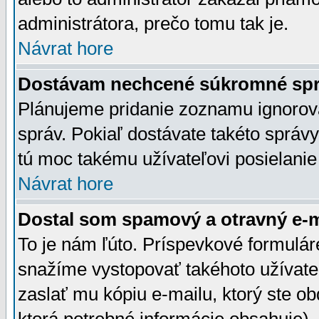
administrátora, prečo tomu tak je.
Návrat hore
Dostávam nechcené súkromné spr
Plánujeme pridanie zoznamu ignorov
správ. Pokiaľ dostávate takéto správy
tú moc takému užívateľovi posielanie
Návrat hore
Dostal som spamový a otravný e-ma
To je nám ľúto. Príspevkové formulá
snažíme vystopovať takéhoto užívateľ
zaslať mu kópiu e-mailu, ktorý ste obdr