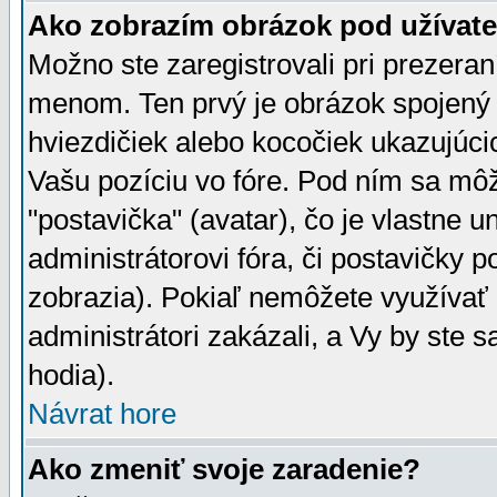
Ako zobrazím obrázok pod užíva
Možno ste zaregistrovali pri prezera
menom. Ten prvý je obrázok spojený 
hviezdičiek alebo kocočiek ukazujúcic
Vašu pozíciu vo fóre. Pod ním sa m
"postavička" (avatar), čo je vlastne 
administrátorovi fóra, či postavičky p
zobrazia). Pokiaľ nemôžete využívať 
administrátori zakázali, a Vy by ste 
hodia).
Návrat hore
Ako zmeniť svoje zaradenie?