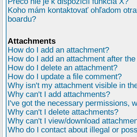
Prečo nie je k dispozícií funkcia X?
Koho mám kontaktovať ohľadom otrav
boardu?
Attachments
How do I add an attachment?
How do I add an attachment after the i
How do I delete an attachment?
How do I update a file comment?
Why isn't my attachment visible in th
Why can't I add attachments?
I've got the necessary permissions, 
Why can't I delete attachments?
Why can't I view/download attachme
Who do I contact about illegal or poss