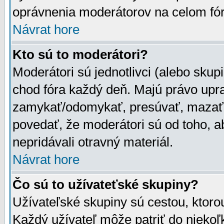
oprávnenia moderátorov na celom fór
Návrat hore
Kto sú to moderátori?
Moderátori sú jednotlivci (alebo skupi
chod fóra každý deň. Majú právo upr
zamykať/odomykať, presúvať, mazať a
povedať, že moderátori sú od toho, a
nepridávali otravný materiál.
Návrat hore
Čo sú to užívateťské skupiny?
Užívateľské skupiny sú cestou, ktoro
Každý užívateľ môže patriť do nieko