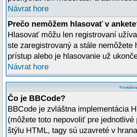
Návrat hore
Prečo nemôžem hlasovať v ankete
Hlasovať môžu len registrovaní užívat
ste zaregistrovaný a stále nemôžet
prístup alebo je hlasovanie už ukonč
Návrat hore
Formátov
Čo je BBCode?
BBCode je zvláštna implementácia HT
(môžete toto nepovoliť pre jednotli
štýlu HTML, tagy sú uzavreté v hrana