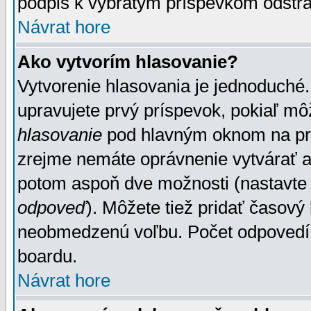
podpis k vybratým príspevkom odstrá
Návrat hore
Ako vytvorím hlasovanie?
Vytvorenie hlasovania je jednoduché.
upravujete prvý príspevok, pokiaľ môž
hlasovanie
pod hlavným oknom na prid
zrejme nemáte oprávnenie vytvárať an
potom aspoň dve možnosti (nastavte 
odpoveď
). Môžete tiež pridať časový
neobmedzenú voľbu. Počet odpovedí, 
boardu.
Návrat hore