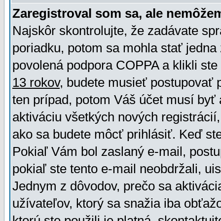
Zaregistroval som sa, ale nemôžem
Najskôr skontrolujte, že zadávate sp
poriadku, potom sa mohla stať jedna 
povolená podpora COPPA a klikli ste 
13 rokov
, budete musieť postupovať po
ten prípad, potom Váš účet musí byť 
aktiváciu všetkých nových registráci
ako sa budete môcť prihlásiť. Keď ste 
Pokiaľ Vám bol zaslaný e-mail, postu
pokiaľ ste tento e-mail neobdržali, ui
Jednym z dôvodov, prečo sa aktiváci
užívateľov, ktorý sa snažia iba obťažo
ktorú ste použili je platná, skontaktuj