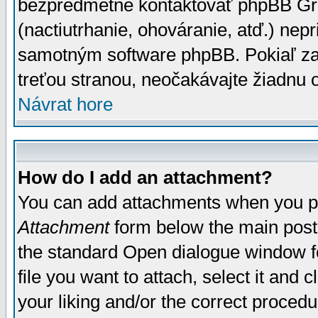
bezpredmetné kontaktovať phpBB Grou
(nactiutrhanie, ohováranie, atď.) ne
samotným software phpBB. Pokiaľ zaš
treťou stranou, neočakávajte žiadnu
Návrat hore
How do I add an attachment?
You can add attachments when you p
Attachment
form below the main post
the standard Open dialogue window fo
file you want to attach, select it and
your liking and/or the correct proced