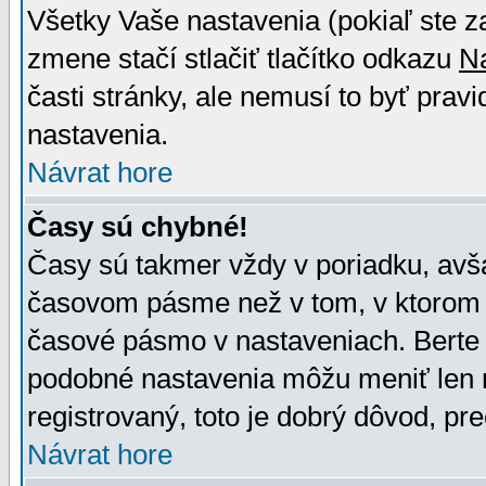
Všetky Vaše nastavenia (pokiaľ ste z
zmene stačí stlačiť tlačítko odkazu
N
časti stránky, ale nemusí to byť prav
nastavenia.
Návrat hore
Časy sú chybné!
Časy sú takmer vždy v poriadku, avša
časovom pásme než v tom, v ktorom s
časové pásmo v nastaveniach. Bert
podobné nastavenia môžu meniť len re
registrovaný, toto je dobrý dôvod, pre
Návrat hore