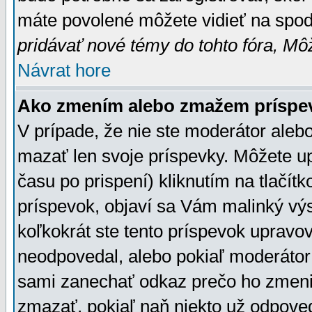
máte povolené môžete vidieť na spodn
pridávať nové témy do tohto fóra, Môž
Návrat hore
Ako zmením alebo zmažem príspe
V prípade, že nie ste moderátor aleb
mazať len svoje príspevky. Môžete u
času po prispení) kliknutím na tlačít
príspevok, objaví sa Vám malinký výs
koľkokrát ste tento príspevok upravova
neodpovedal, alebo pokiaľ moderátor č
sami zanechať odkaz prečo ho zmenil
zmazať, pokiaľ naň niekto už odpoved