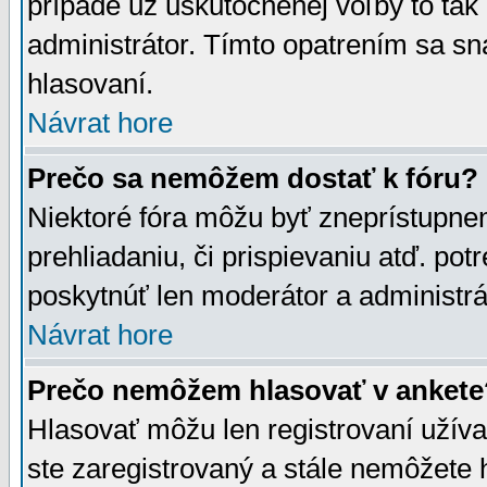
prípade už uskutočnenej voľby to tak
administrátor. Tímto opatrením sa sn
hlasovaní.
Návrat hore
Prečo sa nemôžem dostať k fóru?
Niektoré fóra môžu byť zneprístupnen
prehliadaniu, či prispievaniu atď. pot
poskytnúť len moderátor a administrát
Návrat hore
Prečo nemôžem hlasovať v ankete
Hlasovať môžu len registrovaní užívat
ste zaregistrovaný a stále nemôžet