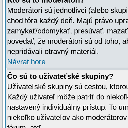
Kto sú to moderátori?
Moderátori sú jednotlivci (alebo skupi
chod fóra každý deň. Majú právo upr
zamykať/odomykať, presúvať, mazať a
povedať, že moderátori sú od toho, a
nepridávali otravný materiál.
Návrat hore
Čo sú to užívateťské skupiny?
Užívateľské skupiny sú cestou, ktoro
Každý užívateľ môže patriť do nieko
nastavený individuálny prístup. To u
niekoľko užívateľov ako moderátorov 
fórum, atď.