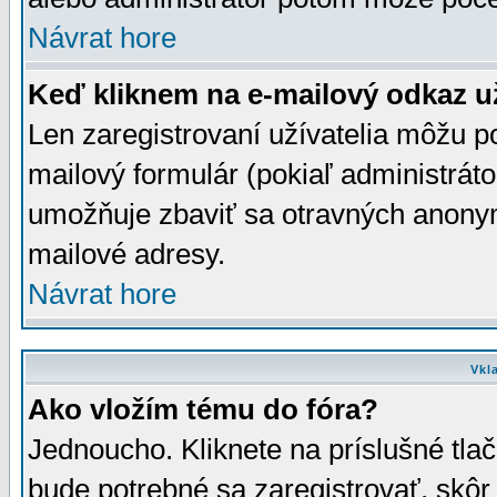
Návrat hore
Keď kliknem na e-mailový odkaz už
Len zaregistrovaní užívatelia môžu p
mailový formulár (pokiaľ administráto
umožňuje zbaviť sa otravných anonym
mailové adresy.
Návrat hore
Vkl
Ako vložím tému do fóra?
Jednoucho. Kliknete na príslušné tla
bude potrebné sa zaregistrovať, skôr 