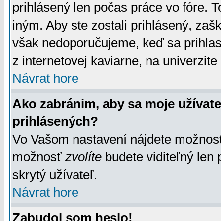
prihlásený len počas práce vo fóre. 
iným. Aby ste zostali prihlásený, zaškr
však nedoporučujeme, keď sa prihlasuj
z internetovej kaviarne, na univerzite 
Návrat hore
Ako zabránim, aby sa moje užívat
prihlásených?
Vo Vašom nastavení nájdete možno
možnosť
zvolíte
budete viditeľný len 
skrytý užívateľ.
Návrat hore
Zabudol som heslo!