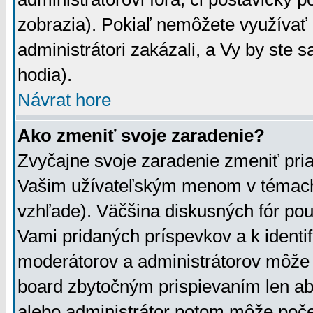
zobrazia). Pokiaľ nemôžete využívať 
administrátori zakázali, a Vy by ste 
hodia).
Návrat hore
Ako zmeniť svoje zaradenie?
Zvyčajne svoje zaradenie zmeniť pr
Vašim užívateľským menom v témach 
vzhľade). Väčšina diskusných fór pou
Vami pridaných príspevkov a k identif
moderátorov a administrátorov môže 
board zbytočným prispievaním len aby
alebo administrátor potom môže počet