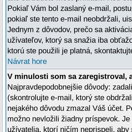
Pokiaľ Vám bol zaslaný e-mail, postu
pokiaľ ste tento e-mail neobdržali, ui
Jednym z dôvodov, prečo sa aktiváci
užívateľov, ktorý sa snažia iba obťažo
ktorú ste použili je platná, skontaktuj
Návrat hore
V minulosti som sa zaregistroval, 
Najpravdepodobnejšie dôvody: zadali
(skontrolujte e-mail, ktorý ste obdržali
nejakého dôvodu zmazal Váš účet. Pok
možno nevložili žiadny príspevok. Je 
užívatelia, ktorí ničím neprispeli, a