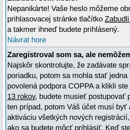
Nepanikárte! Vaše heslo môžeme obno
prihlasovacej stránke tlačítko
Zabudli
a takmer ihneď budete prihlásený.
Návrat hore
Zaregistroval som sa, ale nemôžem
Najskôr skontrolujte, že zadávate sp
poriadku, potom sa mohla stať jedna 
povolená podpora COPPA a klikli ste 
13 rokov
, budete musieť postupovať po
ten prípad, potom Váš účet musí byť 
aktiváciu všetkých nových registráci
ako sa budete môcť prihlásiť. Keď ste 