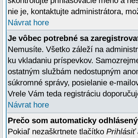
skontrolujte prihlasovacie meno a he
nie je, kontaktujte administrátora, 
Návrat hore
Je vôbec potrebné sa zaregistrova
Nemusíte. Všetko záleží na administrá
ku vkladaniu príspevkov. Samozrejme
ostatným službám nedostupným anon
súkromné správy, posielanie e-mailov
Vrele Vám teda registráciu doporučuj
Návrat hore
Prečo som automaticky odhlásen
Pokiaľ nezaškrtnete tlačítko
Prihlásiť