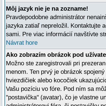
Môj jazyk nie je na zozname!
Pravdepodobne administrátor nenainšt
jazyka zatiaľ nepreložil. Kontaktujte 
sami. Pre viac informácií navštívte s
Návrat hore
Ako zobrazím obrázok pod užíva
Možno ste zaregistrovali pri prezera
menom. Ten prvý je obrázok spojený 
hviezdičiek alebo kocočiek ukazujúcic
Vašu pozíciu vo fóre. Pod ním sa m
"postavička" (avatar), čo je vlastne 
administrátorovi fóra, či postavičky p