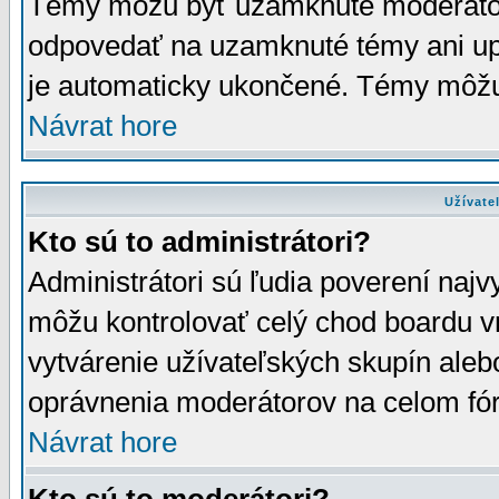
Témy môžu byť uzamknuté moderáto
odpovedať na uzamknuté témy ani up
je automaticky ukončené. Témy môžu
Návrat hore
Užívate
Kto sú to administrátori?
Administrátori sú ľudia poverení najv
môžu kontrolovať celý chod boardu v
vytvárenie užívateľských skupín aleb
oprávnenia moderátorov na celom fór
Návrat hore