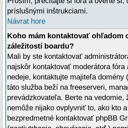
Prosím, prečítajte si fóra a overte si,
príslušnými inštrukciami.
Návrat hore
Koho mám kontaktovať ohľadom ot
záležitostí boardu?
Mali by ste kontaktovať administrátor
najskôr kontaktovať moderátora fóra a
nedeje, kontaktujte majiteľa domény 
táto služba beží na freeserveri, man
prevádzkovateľa. Berte na vedomie
nemôže nijako ovplyvniť to, ako kto 
bezpredmetné kontaktovať phpBB Grou