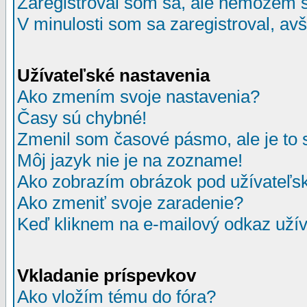
Zaregistroval som sa, ale nemôžem sa
V minulosti som sa zaregistroval, av
Užívateľské nastavenia
Ako zmením svoje nastavenia?
Časy sú chybné!
Zmenil som časové pásmo, ale je to 
Môj jazyk nie je na zozname!
Ako zobrazím obrázok pod užívate
Ako zmeniť svoje zaradenie?
Keď kliknem na e-mailový odkaz užív
Vkladanie príspevkov
Ako vložím tému do fóra?