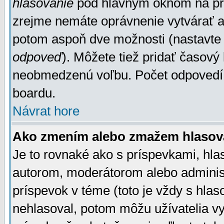
hlasovanie
pod hlavným oknom na prid
zrejme nemáte oprávnenie vytvárať an
potom aspoň dve možnosti (nastavte 
odpoveď
). Môžete tiež pridať časový
neobmedzenú voľbu. Počet odpovedí, 
boardu.
Návrat hore
Ako zmením alebo zmažem hlasov
Je to rovnaké ako s príspevkami, h
autorom, moderátorom alebo administ
príspevok v téme (toto je vždy s hlas
nehlasoval, potom môžu užívatelia v