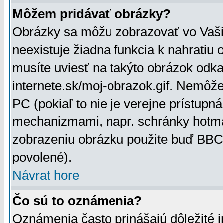
Môžem pridávať obrázky?
Obrázky sa môžu zobrazovať vo Vaši
neexistuje žiadna funkcia k nahratiu
musíte uviesť na takýto obrázok odka
internete.sk/moj-obrazok.gif. Nemôž
PC (pokiaľ to nie je verejne prístupn
mechanizmami, napr. schránky hotmai
zobrazeniu obrázku použite buď BBCo
povolené).
Návrat hore
Čo sú to oznámenia?
Oznámenia často prinášajú dôležité in