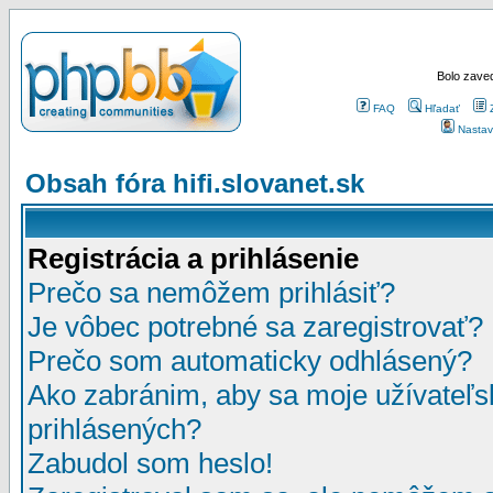
Bolo zaved
FAQ
Hľadať
Nastav
Obsah fóra hifi.slovanet.sk
Registrácia a prihlásenie
Prečo sa nemôžem prihlásiť?
Je vôbec potrebné sa zaregistrovať?
Prečo som automaticky odhlásený?
Ako zabránim, aby sa moje užívateľ
prihlásených?
Zabudol som heslo!