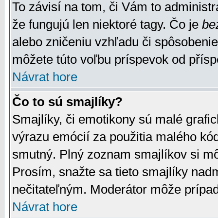
To závisí na tom, či Vám to administrá
že fungujú len niektoré tagy. Čo je
be
alebo zničeniu vzhľadu či spôsobeni
môžete túto voľbu príspevok od přís
Návrat hore
Čo to sú smajlíky?
Smajlíky, či emotikony sú malé grafic
výrazu emócií za použitia malého kód
smutný. Plný zoznam smajlíkov si mô
Prosím, snažte sa tieto smajlíky nad
nečitateľným. Moderátor môže prípa
Návrat hore