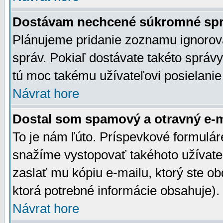
Dostávam nechcené súkromné spr
Plánujeme pridanie zoznamu ignorov
správ. Pokiaľ dostávate takéto správy
tú moc takému užívateľovi posielanie
Návrat hore
Dostal som spamový a otravný e-ma
To je nám ľúto. Príspevkové formulá
snažíme vystopovať takéhoto užívateľ
zaslať mu kópiu e-mailu, ktorý ste obdr
ktorá potrebné informácie obsahuje)
Návrat hore