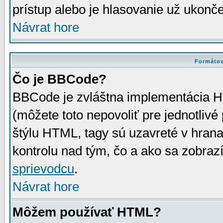
prístup alebo je hlasovanie už ukonč
Návrat hore
Formátov
Čo je BBCode?
BBCode je zvláštna implementácia HT
(môžete toto nepovoliť pre jednotli
štýlu HTML, tagy sú uzavreté v hrana
kontrolu nad tým, čo a ako sa zobrazí
sprievodcu
.
Návrat hore
Môžem používať HTML?