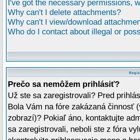
I've got the necessary permissions, 
Why can't I delete attachments?
Why can't I view/download attachme
Who do I contact about illegal or poss
Regis
Prečo sa nemôžem prihlásiť?
Už ste sa zaregistrovali? Pred prihlá
Bola Vám na fóre zakázaná činnosť (
zobrazí)? Pokiaľ áno, kontaktujte adm
sa zaregistrovali, neboli ste z fóra v