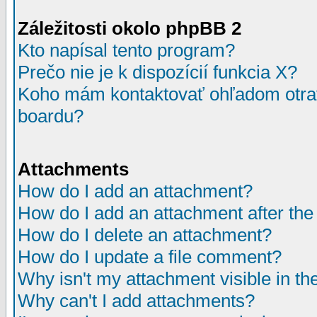
Záležitosti okolo phpBB 2
Kto napísal tento program?
Prečo nie je k dispozícií funkcia X?
Koho mám kontaktovať ohľadom otrav
boardu?
Attachments
How do I add an attachment?
How do I add an attachment after the i
How do I delete an attachment?
How do I update a file comment?
Why isn't my attachment visible in th
Why can't I add attachments?