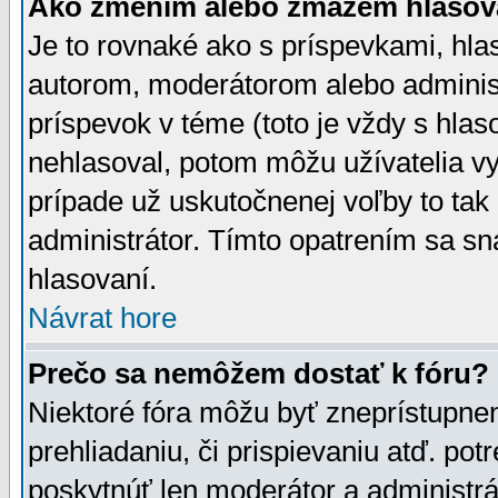
Ako zmením alebo zmažem hlasov
Je to rovnaké ako s príspevkami, h
autorom, moderátorom alebo administ
príspevok v téme (toto je vždy s hlas
nehlasoval, potom môžu užívatelia v
prípade už uskutočnenej voľby to tak
administrátor. Tímto opatrením sa sn
hlasovaní.
Návrat hore
Prečo sa nemôžem dostať k fóru?
Niektoré fóra môžu byť zneprístupnen
prehliadaniu, či prispievaniu atď. pot
poskytnúť len moderátor a administrát