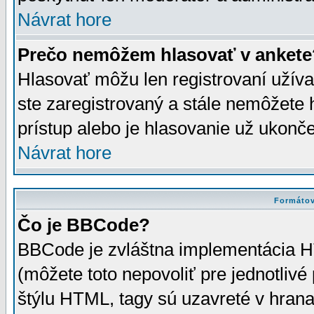
Návrat hore
Prečo nemôžem hlasovať v ankete
Hlasovať môžu len registrovaní užívat
ste zaregistrovaný a stále nemôžet
prístup alebo je hlasovanie už ukonč
Návrat hore
Formátov
Čo je BBCode?
BBCode je zvláštna implementácia HT
(môžete toto nepovoliť pre jednotli
štýlu HTML, tagy sú uzavreté v hrana