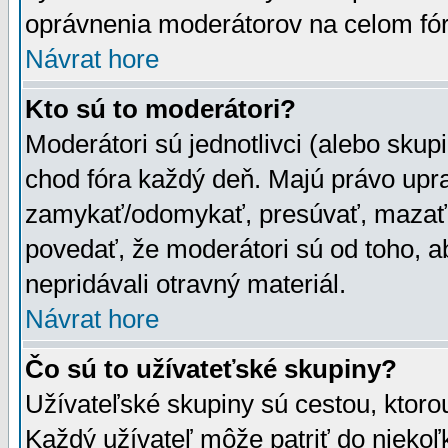
oprávnenia moderátorov na celom fór
Návrat hore
Kto sú to moderátori?
Moderátori sú jednotlivci (alebo skupi
chod fóra každý deň. Majú právo upr
zamykať/odomykať, presúvať, mazať a
povedať, že moderátori sú od toho, a
nepridávali otravný materiál.
Návrat hore
Čo sú to užívateťské skupiny?
Užívateľské skupiny sú cestou, ktoro
Každý užívateľ môže patriť do nieko