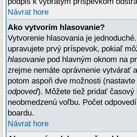
podpis k vybratým príspevkom odstrá
Návrat hore
Ako vytvorím hlasovanie?
Vytvorenie hlasovania je jednoduché.
upravujete prvý príspevok, pokiaľ môž
hlasovanie
pod hlavným oknom na prid
zrejme nemáte oprávnenie vytvárať an
potom aspoň dve možnosti (nastavte 
odpoveď
). Môžete tiež pridať časový
neobmedzenú voľbu. Počet odpovedí, 
boardu.
Návrat hore