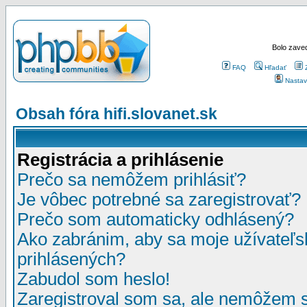
Bolo zaved
FAQ
Hľadať
Nastav
Obsah fóra hifi.slovanet.sk
Registrácia a prihlásenie
Prečo sa nemôžem prihlásiť?
Je vôbec potrebné sa zaregistrovať?
Prečo som automaticky odhlásený?
Ako zabránim, aby sa moje užívateľ
prihlásených?
Zabudol som heslo!
Zaregistroval som sa, ale nemôžem sa