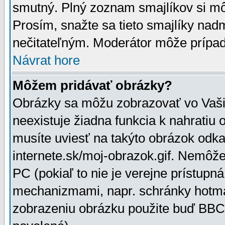
smutný. Plný zoznam smajlíkov si mô
Prosím, snažte sa tieto smajlíky nad
nečitateľným. Moderátor môže prípa
Návrat hore
Môžem pridávať obrázky?
Obrázky sa môžu zobrazovať vo Vaši
neexistuje žiadna funkcia k nahratiu
musíte uviesť na takýto obrázok odka
internete.sk/moj-obrazok.gif. Nemôž
PC (pokiaľ to nie je verejne prístupn
mechanizmami, napr. schránky hotmai
zobrazeniu obrázku použite buď BBCo