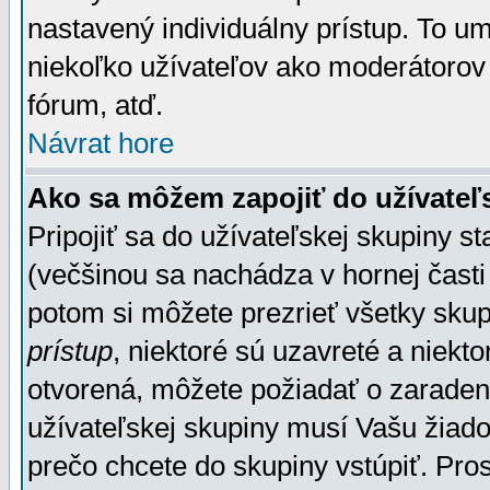
nastavený individuálny prístup. To u
niekoľko užívateľov ako moderátorov 
fórum, atď.
Návrat hore
Ako sa môžem zapojiť do užívateľ
Pripojiť sa do užívateľskej skupiny s
(večšinou sa nachádza v hornej časti 
potom si môžete prezrieť všetky sku
prístup
, niektoré sú uzavreté a niekt
otvorená, môžete požiadať o zaradeni
užívateľskej skupiny musí Vašu žiado
prečo chcete do skupiny vstúpiť. Pro