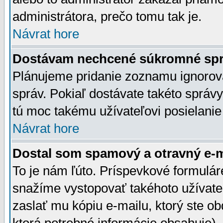
administrátora, prečo tomu tak je.
Návrat hore
Dostávam nechcené súkromné spr
Plánujeme pridanie zoznamu ignorov
správ. Pokiaľ dostávate takéto správy
tú moc takému užívateľovi posielanie
Návrat hore
Dostal som spamový a otravný e-ma
To je nám ľúto. Príspevkové formulá
snažíme vystopovať takéhoto užívateľ
zaslať mu kópiu e-mailu, ktorý ste obdr