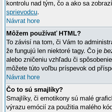
kontrolu nad tým, čo a ako sa zobrazí
sprievodcu
.
Návrat hore
Môžem používať HTML?
To závisí na tom, či Vám to administrá
že fungujú len niektoré tagy. Čo je
be
alebo zničeniu vzhľadu či spôsobeni
môžete túto voľbu príspevok od přís
Návrat hore
Čo to sú smajlíky?
Smajlíky, či emotikony sú malé grafic
výrazu emócií za použitia malého kód