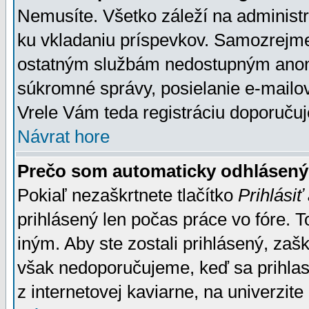
Nemusíte. Všetko záleží na administrá
ku vkladaniu príspevkov. Samozrejme
ostatným službám nedostupným anon
súkromné správy, posielanie e-mailov
Vrele Vám teda registráciu doporučuj
Návrat hore
Prečo som automaticky odhlásen
Pokiaľ nezaškrtnete tlačítko
Prihlásiť
prihlásený len počas práce vo fóre. 
iným. Aby ste zostali prihlásený, zaškr
však nedoporučujeme, keď sa prihlasuj
z internetovej kaviarne, na univerzite 