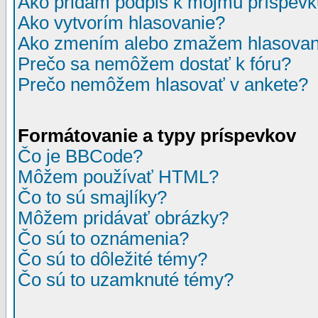
Ako pridám podpis k môjmu príspev
Ako vytvorím hlasovanie?
Ako zmením alebo zmažem hlasovan
Prečo sa nemôžem dostať k fóru?
Prečo nemôžem hlasovať v ankete?
Formátovanie a typy príspevkov
Čo je BBCode?
Môžem používať HTML?
Čo to sú smajlíky?
Môžem pridávať obrázky?
Čo sú to oznámenia?
Čo sú to dôležité témy?
Čo sú to uzamknuté témy?