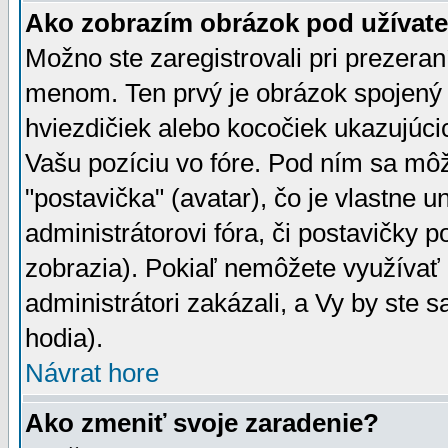
Ako zobrazím obrázok pod užíva
Možno ste zaregistrovali pri prezera
menom. Ten prvý je obrázok spojený 
hviezdičiek alebo kocočiek ukazujúcic
Vašu pozíciu vo fóre. Pod ním sa m
"postavička" (avatar), čo je vlastne 
administrátorovi fóra, či postavičky p
zobrazia). Pokiaľ nemôžete využívať 
administrátori zakázali, a Vy by ste 
hodia).
Návrat hore
Ako zmeniť svoje zaradenie?