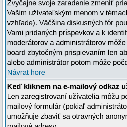
Zvyčajne svoje zaradenie zmeniť pr
Vašim užívateľským menom v témach 
vzhľade). Väčšina diskusných fór pou
Vami pridaných príspevkov a k identif
moderátorov a administrátorov môže 
board zbytočným prispievaním len aby
alebo administrátor potom môže počet
Návrat hore
Keď kliknem na e-mailový odkaz už
Len zaregistrovaní užívatelia môžu p
mailový formulár (pokiaľ administráto
umožňuje zbaviť sa otravných anonym
mailové adresy.