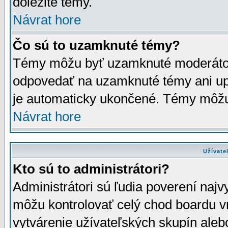
dôležité témy.
Návrat hore
Čo sú to uzamknuté témy?
Témy môžu byť uzamknuté moderáto
odpovedať na uzamknuté témy ani up
je automaticky ukončené. Témy môžu
Návrat hore
Užívate
Kto sú to administrátori?
Administrátori sú ľudia poverení najv
môžu kontrolovať celý chod boardu v
vytvárenie užívateľských skupín aleb