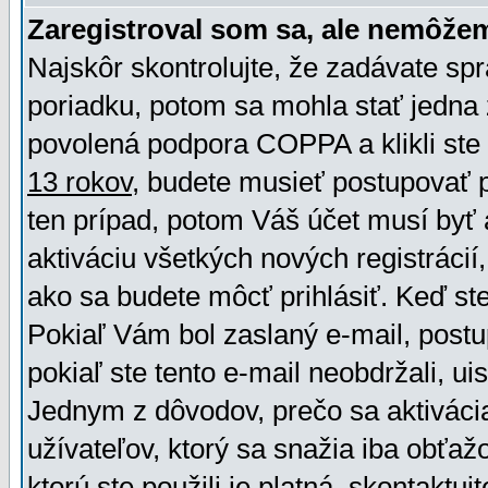
Zaregistroval som sa, ale nemôžem
Najskôr skontrolujte, že zadávate sp
poriadku, potom sa mohla stať jedna 
povolená podpora COPPA a klikli ste 
13 rokov
, budete musieť postupovať po
ten prípad, potom Váš účet musí byť 
aktiváciu všetkých nových registráci
ako sa budete môcť prihlásiť. Keď ste 
Pokiaľ Vám bol zaslaný e-mail, postu
pokiaľ ste tento e-mail neobdržali, ui
Jednym z dôvodov, prečo sa aktiváci
užívateľov, ktorý sa snažia iba obťažo
ktorú ste použili je platná, skontaktuj