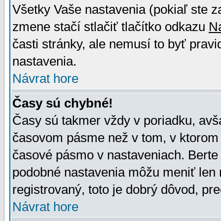
Všetky Vaše nastavenia (pokiaľ ste z
zmene stačí stlačiť tlačítko odkazu
N
časti stránky, ale nemusí to byť prav
nastavenia.
Návrat hore
Časy sú chybné!
Časy sú takmer vždy v poriadku, avša
časovom pásme než v tom, v ktorom s
časové pásmo v nastaveniach. Bert
podobné nastavenia môžu meniť len re
registrovaný, toto je dobrý dôvod, pre
Návrat hore