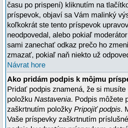
času po prispení) kliknutím na tlačít
príspevok, objaví sa Vám malinký výs
koľkokrát ste tento príspevok upravova
neodpovedal, alebo pokiaľ moderátor č
sami zanechať odkaz prečo ho zmenil
zmazať, pokiaľ naň niekto už odpoved
Návrat hore
Ako pridám podpis k môjmu prísp
Pridať podpis znamená, že si musíte n
položku
Nastavenia
. Podpis môžete 
zaškrtnutím položky
Pripojiť podpis
. 
Vaše príspevky zaškrtnutím príslušné