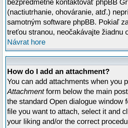
bezpredmetné kontaktovať phpBB Grou
(nactiutrhanie, ohováranie, atď.) ne
samotným software phpBB. Pokiaľ zaš
treťou stranou, neočakávajte žiadnu
Návrat hore
How do I add an attachment?
You can add attachments when you p
Attachment
form below the main post
the standard Open dialogue window fo
file you want to attach, select it and
your liking and/or the correct proced