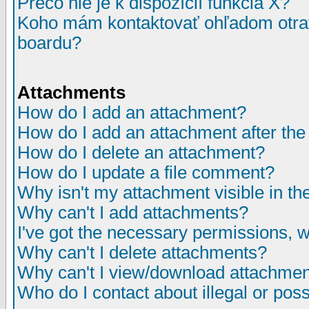
Prečo nie je k dispozícií funkcia X?
Koho mám kontaktovať ohľadom otrav
boardu?
Attachments
How do I add an attachment?
How do I add an attachment after the i
How do I delete an attachment?
How do I update a file comment?
Why isn't my attachment visible in th
Why can't I add attachments?
I've got the necessary permissions, 
Why can't I delete attachments?
Why can't I view/download attachme
Who do I contact about illegal or poss