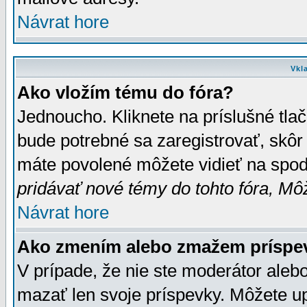
Návrat hore
Vkl
Ako vložím tému do fóra?
Jednoucho. Kliknete na príslušné tla
bude potrebné sa zaregistrovať, skôr 
máte povolené môžete vidieť na spodn
pridávať nové témy do tohto fóra, Môž
Návrat hore
Ako zmením alebo zmažem príspe
V prípade, že nie ste moderátor aleb
mazať len svoje príspevky. Môžete u