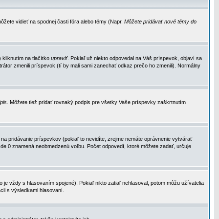
ôžete vidieť na spodnej časti fóra alebo témy (Napr.
Môžete pridávať nové témy do
kliknutím na tlačítko
upraviť
. Pokiaľ už niekto odpovedal na Váš príspevok, objaví sa
trátor zmenili príspevok (tí by mali sami zanechať odkaz prečo ho zmenili). Normálny
dpis
. Môžete tiež pridať rovnaký podpis pre všetky Vaše príspevky zaškrtnutím
a pridávanie príspevkov (pokiaľ to nevidíte, zrejme nemáte oprávnenie vytvárať
u, kde 0 znamená neobmedzenú voľbu. Počet odpovedí, ktoré môžete zadať, určuje
je vždy s hlasovaním spojené). Pokiaľ nikto zatiaľ nehlasoval, potom môžu užívatelia
cii s výsledkami hlasovaní.