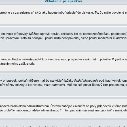
Vkladanie príspevkov
trebné sa zaregistrovať, skôr ako budete môcť prispieť do diskusie. To, čo máte povolené m
 len svoje príspevky. Môžete upraviť správu (niekedy len do obmedzeného času po prispení) 
k upravovali. Toto sa neobjaví, pokiaľ nikto neodpovedal, alebo pokiaľ moderátor či adminis
tavenia
. Podpis môžete pridať k práve písanému príspevku zaškrtnutím položky
Pripojiť po
ánením tohto zaškrtnutia.
 príspevok, pokiaľ môžete) mali by ste vidieť tlačítko
Pridať hlasovanie
pod hlavným oknom n
ním názov otázky a kliknite na
Pridať odpoveď
). Môžete tiež pridať časový limit pre anket
erátorom alebo administrátorom. Úpravu zahájite kliknutím na prvý príspevok v téme (toto 
e urobiť len moderátor alebo administrátor. Tímto opatrením sa snažíme zabrániť v manipulá