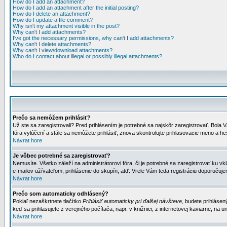
How do I add an attachment?
How do I add an attachment after the initial posting?
How do I delete an attachment?
How do I update a file comment?
Why isn't my attachment visible in the post?
Why can't I add attachments?
I've got the necessary permissions, why can't I add attachments?
Why can't I delete attachments?
Why can't I view/download attachments?
Who do I contact about illegal or possibly illegal attachments?
Prečo sa nemôžem prihlásiť?
Už ste sa zaregistrovali? Pred prihlásením je potrebné sa najskôr zaregistrovať. Bola V
fóra vylúčení a stále sa nemôžete prihlásiť, znova skontrolujte prihlasovacie meno a h
Návrat hore
Je vôbec potrebné sa zaregistrovať?
Nemusíte. Všetko záleží na administrátorovi fóra, či je potrebné sa zaregistrovať k
e-mailov užívateľom, prihlásenie do skupín, atď. Vrele Vám teda registráciu doporučujem
Návrat hore
Prečo som automaticky odhlásený?
Pokiaľ nezaškrtnete tlačítko
Prihlásiť automaticky pri ďalšej návšteve
, budete prihlásen
keď sa prihlasujete z verejného počítača, napr. v knižnici, z internetovej kaviarne, na un
Návrat hore