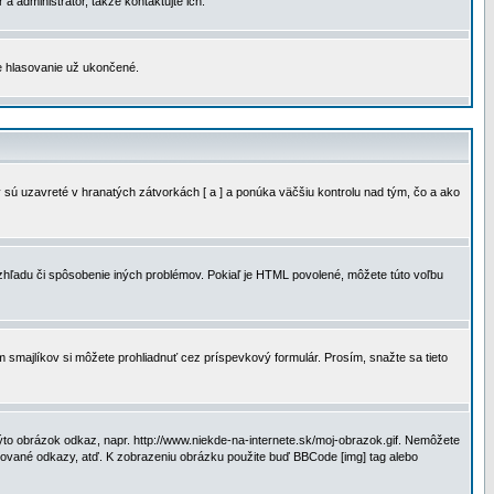
a administrátor, takže kontaktujte ich.
je hlasovanie už ukončené.
 sú uzavreté v hranatých zátvorkách [ a ] a ponúka väčšiu kontrolu nad tým, čo a ako
vzhľadu či spôsobenie iných problémov. Pokiaľ je HTML povolené, môžete túto voľbu
m smajlíkov si môžete prohliadnuť cez príspevkový formulár. Prosím, snažte sa tieto
to obrázok odkaz, napr. http://www.niekde-na-internete.sk/moj-obrazok.gif. Nemôžete
slované odkazy, atď. K zobrazeniu obrázku použite buď BBCode [img] tag alebo