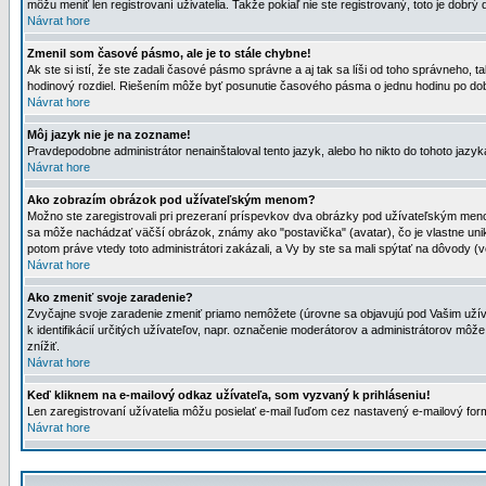
môžu meniť len registrovaní uživatelia. Takže pokiaľ nie ste registrovaný, toto je dobrý 
Návrat hore
Zmenil som časové pásmo, ale je to stále chybne!
Ak ste si istí, že ste zadali časové pásmo správne a aj tak sa líši od toho správneho
hodinový rozdiel. Riešením môže byť posunutie časového pásma o jednu hodinu po dob
Návrat hore
Môj jazyk nie je na zozname!
Pravdepodobne administrátor nenainštaloval tento jazyk, alebo ho nikto do tohoto jazyka 
Návrat hore
Ako zobrazím obrázok pod užívateľským menom?
Možno ste zaregistrovali pri prezeraní príspevkov dva obrázky pod užívateľským menom
sa môže nachádzať väčší obrázok, známy ako "postavička" (avatar), čo je vlastne uniká
potom práve vtedy toto administrátori zakázali, a Vy by ste sa mali spýtať na dôvody (v
Návrat hore
Ako zmeniť svoje zaradenie?
Zvyčajne svoje zaradenie zmeniť priamo nemôžete (úrovne sa objavujú pod Vašim užív
k identifikácií určitých užívateľov, napr. označenie moderátorov a administrátorov m
znížiť.
Návrat hore
Keď kliknem na e-mailový odkaz užívateľa, som vyzvaný k prihláseniu!
Len zaregistrovaní užívatelia môžu posielať e-mail ľuďom cez nastavený e-mailový form
Návrat hore