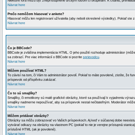
Niektoré fóra môžu byť zneprístupnené určitým ľuďom či skupinám. K čítaniu, prehliadani
Návrat hore
Prečo nemôžem hlasovať v ankete?
Hlasovať môžu len registrovaní užívatelia (aby neboli skreslené výsledky). Pokiaľ st
Návrat hore
Čo je BBCode?
BBCode je zvláštna implementácia HTML. O jeho použití rozhoduje administrátor (môžet
sa zobrazí. Pre viac informácií o BBCode si pozrite
sprievodcu
.
Návrat hore
Môžem používať HTML?
To závisí na tom, či Vám to administrátor povolí. Pokiaľ to máte povolené, zistíte, že fun
príspevok od příspěvku zakázať.
Návrat hore
Čo to sú smajlíky?
Smajlíky, či emotikony sú malé grafické obrázky, ktoré sa používají k vyjadreniu výra
smajlíky nadmerne nepoužívať, aby sa príspevok nestal nečitateľným. Moderátor môž
Návrat hore
Môžem pridávať obrázky?
Obrázky sa môžu zobrazovať vo Vašich príspevkoch. Aj keď v súčasnej dobe neexistuje
vytvárať odkazy na obrázky na vlastnom PC (pokiaľ to nie je verejne prístupná stani
príslušné HTML (ak je povolené).
Návrat hore