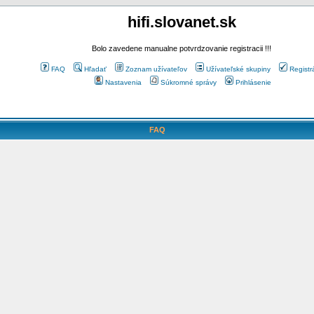
hifi.slovanet.sk
Bolo zavedene manualne potvrdzovanie registracii !!!
FAQ
Hľadať
Zoznam užívateľov
Užívateľské skupiny
Registr
Nastavenia
Súkromné správy
Prihlásenie
FAQ