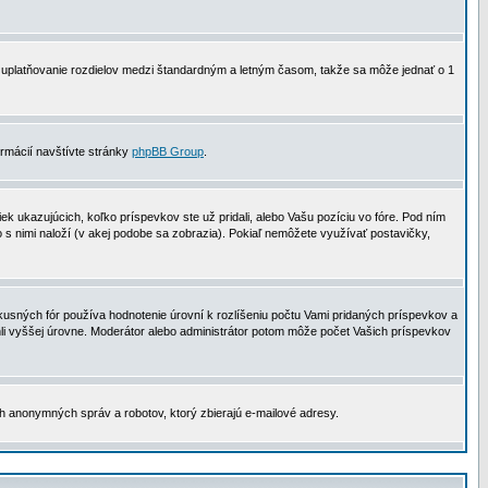
 na uplatňovanie rozdielov medzi štandardným a letným časom, takže sa môže jednať o 1
formácií navštívte stránky
phpBB Group
.
 ukazujúcich, koľko príspevkov ste už pridali, alebo Vašu pozíciu vo fóre. Pod ním
o s nimi naloží (v akej podobe sa zobrazia). Pokiaľ nemôžete využívať postavičky,
usných fór používa hodnotenie úrovní k rozlíšeniu počtu Vami pridaných príspevkov a
ahli vyššej úrovne. Moderátor alebo administrátor potom môže počet Vašich príspevkov
ch anonymných správ a robotov, ktorý zbierajú e-mailové adresy.