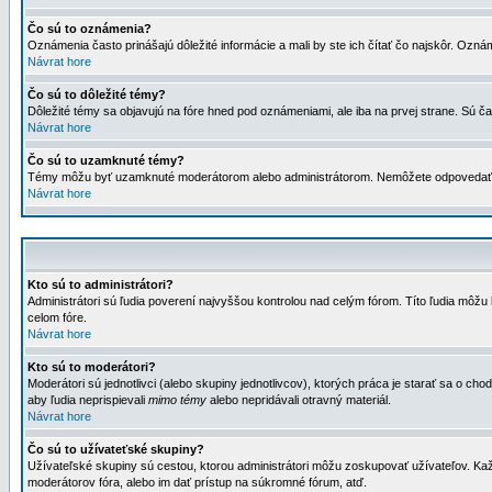
Čo sú to oznámenia?
Oznámenia často prinášajú dôležité informácie a mali by ste ich čítať čo najskôr. Ozná
Návrat hore
Čo sú to dôležité témy?
Dôležité témy sa objavujú na fóre hned pod oznámeniami, ale iba na prvej strane. Sú čas
Návrat hore
Čo sú to uzamknuté témy?
Témy môžu byť uzamknuté moderátorom alebo administrátorom. Nemôžete odpovedať n
Návrat hore
Kto sú to administrátori?
Administrátori sú ľudia poverení najvyššou kontrolou nad celým fórom. Títo ľudia môž
celom fóre.
Návrat hore
Kto sú to moderátori?
Moderátori sú jednotlivci (alebo skupiny jednotlivcov), ktorých práca je starať sa o
aby ľudia neprispievali
mimo témy
alebo nepridávali otravný materiál.
Návrat hore
Čo sú to užívateťské skupiny?
Užívateľské skupiny sú cestou, ktorou administrátori môžu zoskupovať užívateľov. Kaž
moderátorov fóra, alebo im dať prístup na súkromné fórum, atď.