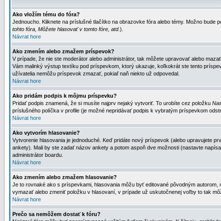
Ako vložím tému do fóra?
Jednoucho. Kliknete na príslušné tlačítko na obrazovke fóra alebo témy. Možno bude po
tohto fóra, Môžete hlasovať v tomto fóre, atd.
).
Návrat hore
Ako zmením alebo zmažem príspevok?
V prípade, že nie ste moderátor alebo administrátor, tak môžete upravovať alebo mazať
Vám malinký výstup textíku pod príspevkom, ktorý ukazuje, koľkokrát ste tento príspevo
užívatelia nemôžu príspevok zmazať, pokiaľ naň niekto už odpovedal.
Návrat hore
Ako pridám podpis k môjmu príspevku?
Pridať podpis znamená, že si musíte najprv nejaký vytvoriť. To urobíte cez položku
Nas
príslušného políčka v profile (je možné nepridávať podpis k vybratým príspevkom odstr
Návrat hore
Ako vytvorím hlasovanie?
Vytvorenie hlasovania je jednoduché. Keď pridáte nový príspevok (alebo upravujete prvý
ankety). Mali by ste zadať názov ankety a potom aspoň dve možnosti (nastavte napísa
administrátor boardu.
Návrat hore
Ako zmením alebo zmažem hlasovanie?
Je to rovnaké ako s príspevkami, hlasovania môžu byť editované pôvodným autorom, mod
vymazať alebo zmeniť položku v hlasovaní, v prípade už uskutočnenej voľby to tak môž
Návrat hore
Prečo sa nemôžem dostať k fóru?