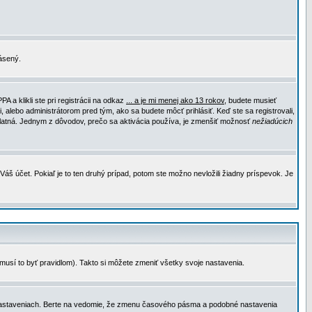
lásený.
a klikli ste pri registrácii na odkaz
... a je mi menej ako 13 rokov
, budete musieť
, alebo administrátorom pred tým, ako sa budete môcť prihlásiť. Keď ste sa registrovali,
e platná. Jednym z dôvodov, prečo sa aktivácia používa, je zmenšiť možnosť
nežiadúcich
Váš účet. Pokiaľ je to ten druhý prípad, potom ste možno nevložili žiadny príspevok. Je
emusí to byť pravidlom). Takto si môžete zmeniť všetky svoje nastavenia.
 nastaveniach. Berte na vedomie, že zmenu časového pásma a podobné nastavenia