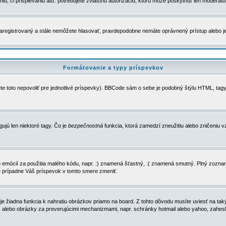
u, či prispievaniu atď. potrebujete zvláštnu autorizáciu, ktorú môže poskytnúť len moderátor 
e zaregistrovaný a stále nemôžete hlasovať, pravdepodobne nemáte oprávnený prístup alebo 
Formátovanie a typy príspevkov
e toto nepovoliť pre jednotlivé príspevky). BBCode sám o sebe je podobný štýlu HTML, tagy
gujú len niektoré tagy. Čo je
bezpečnostná
funkcia, ktorá zamedzí zneužitiu alebo zničeniu 
zu emócií za použitia malého kódu, napr. :) znamená šťastný, :( znamená smutný. Plný zozna
e prípadne Váš príspevok v tomto smere zmeniť.
 žiadna funkcia k nahratiu obrázkov priamo na board. Z tohto dôvodu musíte uviesť na taký
ca) alebo obrázky za preverujúcimi mechanizmami, napr. schránky hotmail alebo yahoo, zahe