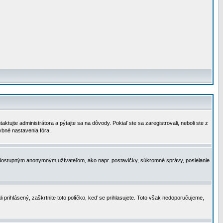
tujte administrátora a pýtajte sa na dôvody. Pokiaľ ste sa zaregistrovali, neboli ste z
ybné nastavenia fóra.
 nedostupným anonymným užívateľom, ako napr. postavičky, súkromné správy, posielanie
i prihlásený, zaškrtnite toto políčko, keď se prihlasujete. Toto však nedoporučujeme,