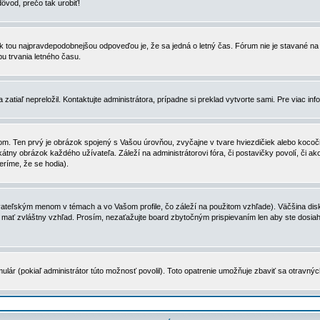
dôvod, prečo tak urobiť!
, tak tou najpravdepodobnejšou odpoveďou je, že sa jedná o letný čas. Fórum nie je stavané
u trvania letného času.
zatiaľ nepreložil. Kontaktujte administrátora, prípadne si preklad vytvorte sami. Pre viac in
. Ten prvý je obrázok spojený s Vašou úrovňou, zvyčajne v tvare hviezdičiek alebo kocočiek
tny obrázok každého užívateľa. Záleží na administrátorovi fóra, či postavičky povolí, či ak
eríme, že se hodia).
ateľským menom v témach a vo Vašom profile, čo záleží na použitom vzhľade). Väčšina disk
ôže mať zvláštny vzhľad. Prosím, nezaťažujte board zbytočným prispievaním len aby ste dosi
ulár (pokiaľ administrátor túto možnosť povolil). Toto opatrenie umožňuje zbaviť sa otravný