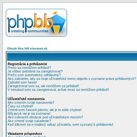
Obsah fóra hifi.slovanet.sk
Registrácia a prihlásenie
Prečo sa nemôžem prihlásiť?
Je vôbec potrebné sa zaregistrovať?
Prečo som automaticky odhlásený?
Ako zabránim, aby sa moje užívateľské meno objavilo v zozname práve prihlásených?
Zabudol som heslo!
Zaregistroval som sa, ale nemôžem sa prihlásiť!
V minulosti som sa zaregistroval, avšak teraz sa nemôžem prihlásiť!
Užívateľské nastavenia
Ako zmením svoje nastavenia?
Časy sú chybné!
Zmenil som časové pásmo, ale je to stále chybne!
Môj jazyk nie je na zozname!
Ako zobrazím obrázok pod užívateľským menom?
Ako zmeniť svoje zaradenie?
Keď kliknem na e-mailový odkaz užívateľa, som vyzvaný k prihláseniu!
Vkladanie príspevkov