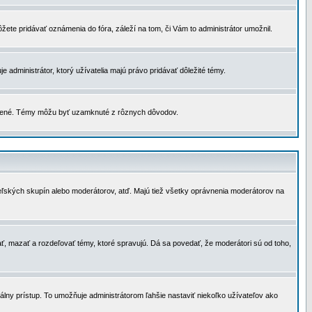
žete pridávať oznámenia do fóra, záleží na tom, či Vám to administrátor umožnil.
 administrátor, ktorý užívatelia majú právo pridávať dôležité témy.
čené. Témy môžu byť uzamknuté z rôznych dôvodov.
teľských skupín alebo moderátorov, atď. Majú tiež všetky oprávnenia moderátorov na
ť, mazať a rozdeľovať témy, ktoré spravujú. Dá sa povedať, že moderátori sú od toho,
lny prístup. To umožňuje administrátorom ľahšie nastaviť niekoľko užívateľov ako