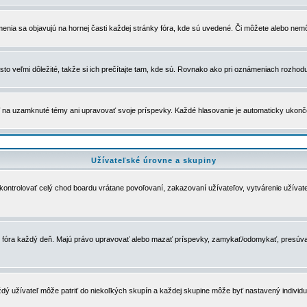
menia sa objavujú na hornej časti každej stránky fóra, kde sú uvedené. Či môžete alebo nemô
to veľmi dôležité, takže si ich prečítajte tam, kde sú. Rovnako ako pri oznámeniach rozhoduje
a uzamknuté témy ani upravovať svoje príspevky. Každé hlasovanie je automaticky ukon
Užívateľské úrovne a skupiny
u kontrolovať celý chod boardu vrátane povoľovaní, zakazovaní užívateľov, vytvárenie užíva
 chod fóra každý deň. Majú právo upravovať alebo mazať príspevky, zamykať/odomykať, presúva
dý užívateľ môže patriť do niekoľkých skupín a každej skupine môže byť nastavený individuá