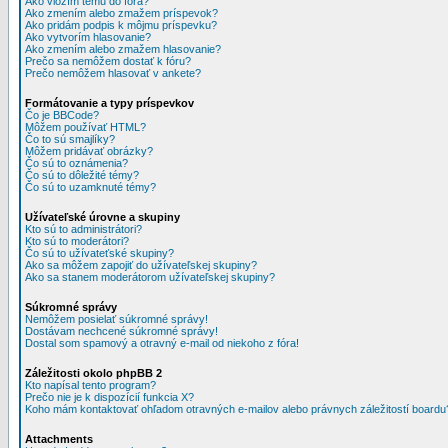
Ako vložím tému do fóra?
Ako zmením alebo zmažem príspevok?
Ako pridám podpis k môjmu príspevku?
Ako vytvorím hlasovanie?
Ako zmením alebo zmažem hlasovanie?
Prečo sa nemôžem dostať k fóru?
Prečo nemôžem hlasovať v ankete?
Formátovanie a typy príspevkov
Čo je BBCode?
Môžem používať HTML?
Čo to sú smajlíky?
Môžem pridávať obrázky?
Čo sú to oznámenia?
Čo sú to dôležité témy?
Čo sú to uzamknuté témy?
Užívateľské úrovne a skupiny
Kto sú to administrátori?
Kto sú to moderátori?
Čo sú to užívateťské skupiny?
Ako sa môžem zapojiť do užívateľskej skupiny?
Ako sa stanem moderátorom užívateľskej skupiny?
Súkromné správy
Nemôžem posielať súkromné správy!
Dostávam nechcené súkromné správy!
Dostal som spamový a otravný e-mail od niekoho z fóra!
Záležitosti okolo phpBB 2
Kto napísal tento program?
Prečo nie je k dispozícií funkcia X?
Koho mám kontaktovať ohľadom otravných e-mailov alebo právnych záležitostí boardu
Attachments