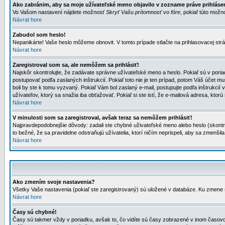
Ako zabránim, aby sa moje užívateľské meno objavilo v zozname práve prihlás
Vo Vašom nastavení nájdete možnosť
Skryť Vašu prítomnosť vo fóre
, pokiaľ túto mož
Návrat hore
Zabudol som heslo!
Nepanikárte! Vaše heslo môžeme obnovit. V tomto prípade stlačte na prihlasovacej strá
Návrat hore
Zaregistroval som sa, ale nemôžem sa prihlásiť!
Najskôr skontrolujte, že zadávate správne užívateľské meno a heslo. Pokiaľ sú v poria
postupovať podľa zaslaných inštrukcií. Pokiaľ toto nie je ten prípad, potom Váš účet mu
boli by ste k tomu vyzvaný. Pokiaľ Vám bol zaslaný e-mail, postupujte podľa inštrukcií
užívateľov, ktorý sa snažia iba obťažovať. Pokiaľ si ste istí, že e-mailová adresa, ktorú 
Návrat hore
V minulosti som sa zaregistroval, avšak teraz sa nemôžem prihlásiť!
Najpravdepodobnejšie dôvody: zadali ste chybné uživateľské meno alebo heslo (skontroluj
to bežné, že sa pravidelne odstraňujú užívatelia, ktorí ničím neprispeli, aby sa zmenši
Návrat hore
Ako zmením svoje nastavenia?
Všetky Vaše nastavenia (pokiaľ ste zaregistrovaný) sú uložené v databáze. Ku zmene s
Návrat hore
Časy sú chybné!
Časy sú takmer vždy v poriadku, avšak to, čo vidíte sú časy zobrazené v inom časo