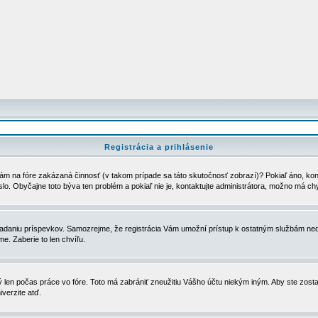
Registrácia a prihlásenie
ám na fóre zakázaná činnosť (v takom prípade sa táto skutočnosť zobrazí)? Pokiaľ áno, kontak
eslo. Obyčajne toto býva ten problém a pokiaľ nie je, kontaktujte administrátora, možno má ch
u vkladaniu príspevkov. Samozrejme, že registrácia Vám umožní prístup k ostatným službám
e. Zaberie to len chvíľu.
ý len počas práce vo fóre. Toto má zabrániť zneužitiu Vášho účtu niekým iným. Aby ste zostal
iverzite atď.