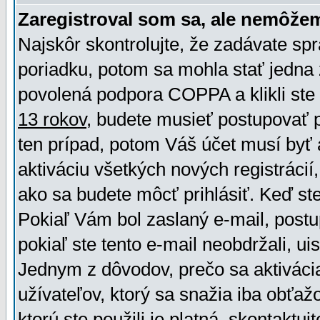
Zaregistroval som sa, ale nemôžem
Najskôr skontrolujte, že zadávate sp
poriadku, potom sa mohla stať jedna 
povolená podpora COPPA a klikli ste 
13 rokov
, budete musieť postupovať po
ten prípad, potom Váš účet musí byť 
aktiváciu všetkých nových registráci
ako sa budete môcť prihlásiť. Keď ste 
Pokiaľ Vám bol zaslaný e-mail, postu
pokiaľ ste tento e-mail neobdržali, ui
Jednym z dôvodov, prečo sa aktiváci
užívateľov, ktorý sa snažia iba obťažo
ktorú ste použili je platná, skontaktuj