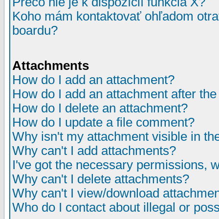
Prečo nie je k dispozícií funkcia X?
Koho mám kontaktovať ohľadom otrav
boardu?
Attachments
How do I add an attachment?
How do I add an attachment after the i
How do I delete an attachment?
How do I update a file comment?
Why isn't my attachment visible in th
Why can't I add attachments?
I've got the necessary permissions, 
Why can't I delete attachments?
Why can't I view/download attachme
Who do I contact about illegal or poss