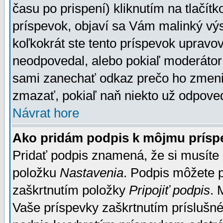
času po prispení) kliknutím na tlačít
príspevok, objaví sa Vám malinký výs
koľkokrát ste tento príspevok upravova
neodpovedal, alebo pokiaľ moderátor č
sami zanechať odkaz prečo ho zmenil
zmazať, pokiaľ naň niekto už odpoved
Návrat hore
Ako pridám podpis k môjmu prísp
Pridať podpis znamená, že si musíte n
položku
Nastavenia
. Podpis môžete 
zaškrtnutím položky
Pripojiť podpis
. 
Vaše príspevky zaškrtnutím príslušné