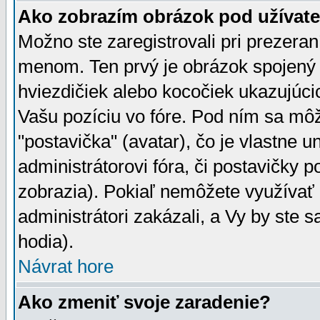
Ako zobrazím obrázok pod užíva
Možno ste zaregistrovali pri prezera
menom. Ten prvý je obrázok spojený 
hviezdičiek alebo kocočiek ukazujúcic
Vašu pozíciu vo fóre. Pod ním sa m
"postavička" (avatar), čo je vlastne 
administrátorovi fóra, či postavičky p
zobrazia). Pokiaľ nemôžete využívať 
administrátori zakázali, a Vy by ste 
hodia).
Návrat hore
Ako zmeniť svoje zaradenie?