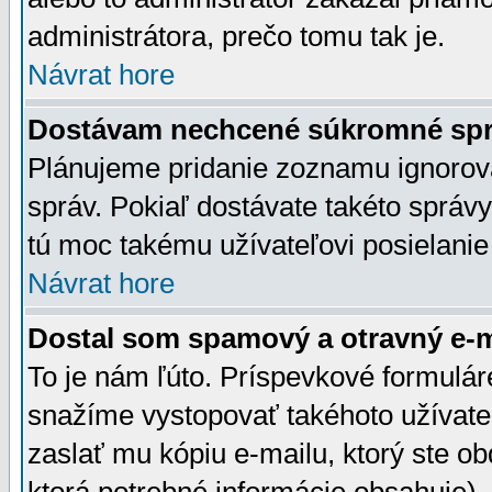
administrátora, prečo tomu tak je.
Návrat hore
Dostávam nechcené súkromné spr
Plánujeme pridanie zoznamu ignorov
správ. Pokiaľ dostávate takéto správy
tú moc takému užívateľovi posielanie
Návrat hore
Dostal som spamový a otravný e-ma
To je nám ľúto. Príspevkové formulá
snažíme vystopovať takéhoto užívateľ
zaslať mu kópiu e-mailu, ktorý ste obdr