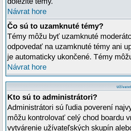
dôležité témy.
Návrat hore
Čo sú to uzamknuté témy?
Témy môžu byť uzamknuté moderáto
odpovedať na uzamknuté témy ani up
je automaticky ukončené. Témy môžu
Návrat hore
Užívate
Kto sú to administrátori?
Administrátori sú ľudia poverení najv
môžu kontrolovať celý chod boardu v
vytvárenie užívateľských skupín aleb