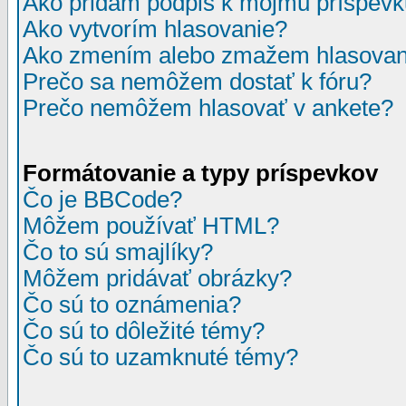
Ako pridám podpis k môjmu príspev
Ako vytvorím hlasovanie?
Ako zmením alebo zmažem hlasovan
Prečo sa nemôžem dostať k fóru?
Prečo nemôžem hlasovať v ankete?
Formátovanie a typy príspevkov
Čo je BBCode?
Môžem používať HTML?
Čo to sú smajlíky?
Môžem pridávať obrázky?
Čo sú to oznámenia?
Čo sú to dôležité témy?
Čo sú to uzamknuté témy?