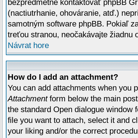
bezpredmetné kontaktovať phpBB Grou
(nactiutrhanie, ohováranie, atď.) ne
samotným software phpBB. Pokiaľ zaš
treťou stranou, neočakávajte žiadnu
Návrat hore
How do I add an attachment?
You can add attachments when you p
Attachment
form below the main post
the standard Open dialogue window fo
file you want to attach, select it and
your liking and/or the correct proced