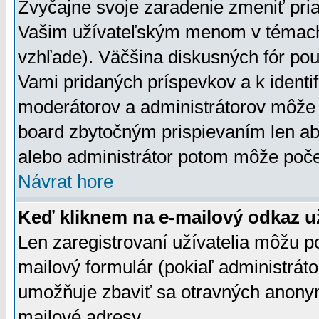
Zvyčajne svoje zaradenie zmeniť pr
Vašim užívateľským menom v témach 
vzhľade). Väčšina diskusných fór pou
Vami pridaných príspevkov a k identif
moderátorov a administrátorov môže 
board zbytočným prispievaním len aby
alebo administrátor potom môže počet
Návrat hore
Keď kliknem na e-mailový odkaz už
Len zaregistrovaní užívatelia môžu p
mailový formulár (pokiaľ administráto
umožňuje zbaviť sa otravných anonym
mailové adresy.