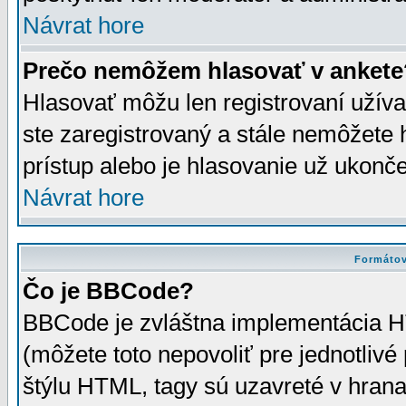
Návrat hore
Prečo nemôžem hlasovať v ankete
Hlasovať môžu len registrovaní užívat
ste zaregistrovaný a stále nemôžet
prístup alebo je hlasovanie už ukonč
Návrat hore
Formátov
Čo je BBCode?
BBCode je zvláštna implementácia HT
(môžete toto nepovoliť pre jednotli
štýlu HTML, tagy sú uzavreté v hrana