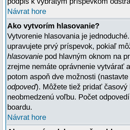
podpis k vybratým príspevkom odstrá
Návrat hore
Ako vytvorím hlasovanie?
Vytvorenie hlasovania je jednoduché.
upravujete prvý príspevok, pokiaľ môž
hlasovanie
pod hlavným oknom na prid
zrejme nemáte oprávnenie vytvárať an
potom aspoň dve možnosti (nastavte 
odpoveď
). Môžete tiež pridať časový
neobmedzenú voľbu. Počet odpovedí, 
boardu.
Návrat hore