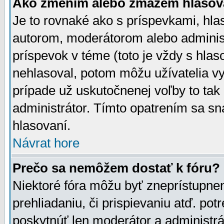
Ako zmením alebo zmažem hlasov
Je to rovnaké ako s príspevkami, h
autorom, moderátorom alebo administ
príspevok v téme (toto je vždy s hlas
nehlasoval, potom môžu užívatelia v
prípade už uskutočnenej voľby to tak
administrátor. Tímto opatrením sa sn
hlasovaní.
Návrat hore
Prečo sa nemôžem dostať k fóru?
Niektoré fóra môžu byť zneprístupnen
prehliadaniu, či prispievaniu atď. pot
poskytnúť len moderátor a administrát