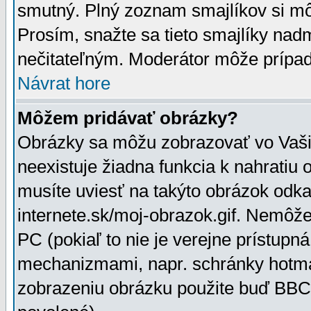
smutný. Plný zoznam smajlíkov si mô
Prosím, snažte sa tieto smajlíky nad
nečitateľným. Moderátor môže prípa
Návrat hore
Môžem pridávať obrázky?
Obrázky sa môžu zobrazovať vo Vaši
neexistuje žiadna funkcia k nahratiu
musíte uviesť na takýto obrázok odka
internete.sk/moj-obrazok.gif. Nemôž
PC (pokiaľ to nie je verejne prístupn
mechanizmami, napr. schránky hotmai
zobrazeniu obrázku použite buď BBCo