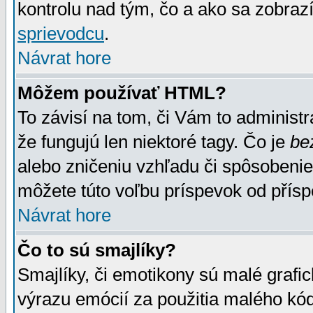
kontrolu nad tým, čo a ako sa zobrazí
sprievodcu
.
Návrat hore
Môžem používať HTML?
To závisí na tom, či Vám to administrá
že fungujú len niektoré tagy. Čo je
be
alebo zničeniu vzhľadu či spôsobeni
môžete túto voľbu príspevok od přís
Návrat hore
Čo to sú smajlíky?
Smajlíky, či emotikony sú malé grafic
výrazu emócií za použitia malého kód