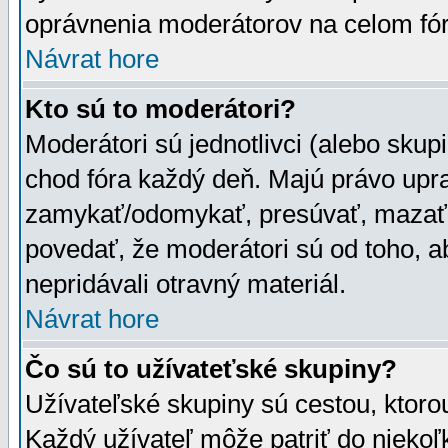
oprávnenia moderátorov na celom fór
Návrat hore
Kto sú to moderátori?
Moderátori sú jednotlivci (alebo skupi
chod fóra každý deň. Majú právo upr
zamykať/odomykať, presúvať, mazať a
povedať, že moderátori sú od toho, a
nepridávali otravný materiál.
Návrat hore
Čo sú to užívateťské skupiny?
Užívateľské skupiny sú cestou, ktoro
Každý užívateľ môže patriť do nieko