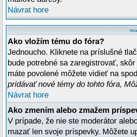
Návrat hore
Vkl
Ako vložím tému do fóra?
Jednoucho. Kliknete na príslušné tla
bude potrebné sa zaregistrovať, skôr 
máte povolené môžete vidieť na spodn
pridávať nové témy do tohto fóra, Môž
Návrat hore
Ako zmením alebo zmažem príspe
V prípade, že nie ste moderátor aleb
mazať len svoje príspevky. Môžete u