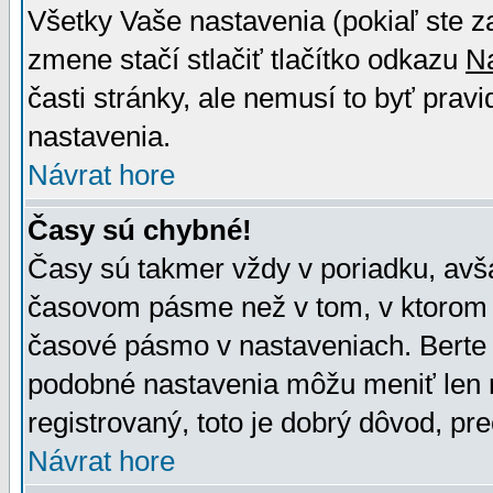
Všetky Vaše nastavenia (pokiaľ ste z
zmene stačí stlačiť tlačítko odkazu
N
časti stránky, ale nemusí to byť prav
nastavenia.
Návrat hore
Časy sú chybné!
Časy sú takmer vždy v poriadku, avša
časovom pásme než v tom, v ktorom s
časové pásmo v nastaveniach. Bert
podobné nastavenia môžu meniť len re
registrovaný, toto je dobrý dôvod, pre
Návrat hore