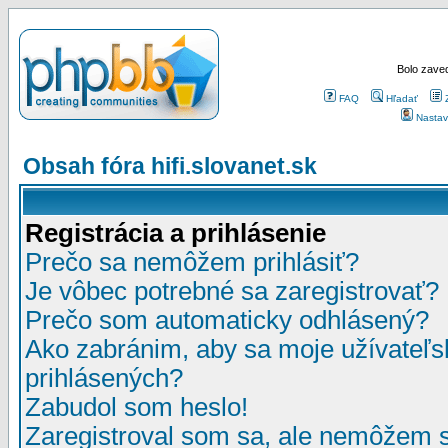
Bolo zaved
FAQ
Hľadať
Nastav
Obsah fóra hifi.slovanet.sk
Registrácia a prihlásenie
Prečo sa nemôžem prihlásiť?
Je vôbec potrebné sa zaregistrovať?
Prečo som automaticky odhlásený?
Ako zabránim, aby sa moje užívateľ
prihlásených?
Zabudol som heslo!
Zaregistroval som sa, ale nemôžem sa