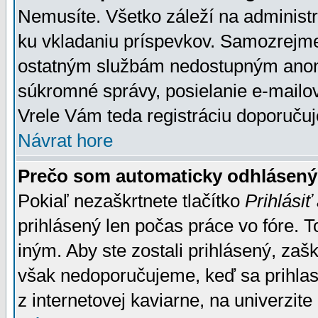
Nemusíte. Všetko záleží na administrá
ku vkladaniu príspevkov. Samozrejme
ostatným službám nedostupným anon
súkromné správy, posielanie e-mailov
Vrele Vám teda registráciu doporučuj
Návrat hore
Prečo som automaticky odhlásen
Pokiaľ nezaškrtnete tlačítko
Prihlásiť
prihlásený len počas práce vo fóre. 
iným. Aby ste zostali prihlásený, zaškr
však nedoporučujeme, keď sa prihlasuj
z internetovej kaviarne, na univerzite 