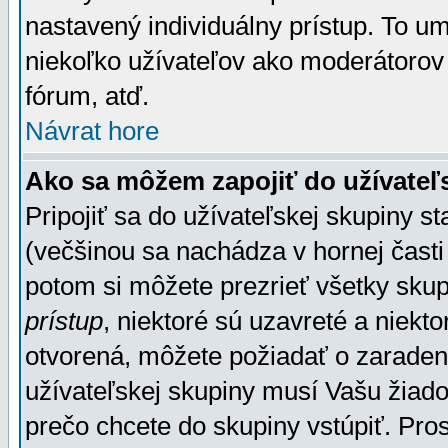
nastavený individuálny prístup. To u
niekoľko užívateľov ako moderátorov 
fórum, atď.
Návrat hore
Ako sa môžem zapojiť do užívateľ
Pripojiť sa do užívateľskej skupiny s
(večšinou sa nachádza v hornej časti 
potom si môžete prezrieť všetky sku
prístup
, niektoré sú uzavreté a niekt
otvorená, môžete požiadať o zaradeni
užívateľskej skupiny musí Vašu žiado
prečo chcete do skupiny vstúpiť. Pro