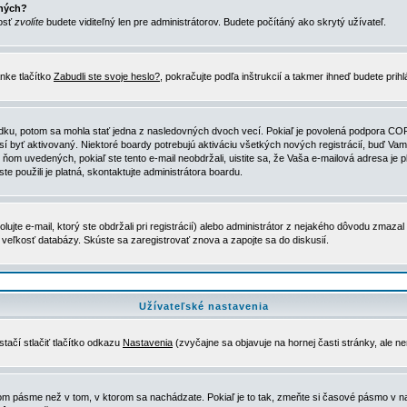
ených?
nosť
zvolíte
budete viditeľný len pre administrátorov. Budete počítáný ako skrytý užívateľ.
nke tlačítko
Zabudli ste svoje heslo?
, pokračujte podľa inštrukcií a takmer ihneď budete prih
dku, potom sa mohla stať jedna z nasledovných dvoch vecí. Pokiaľ je povolená podpora COPPA 
sí byť aktivovaný. Niektoré boardy potrebujú aktiváciu všetkých nových registrácií, buď Vami
 v ňom uvedených, pokiaľ ste tento e-mail neobdržali, uistite sa, že Vaša e-mailová adresa j
ste použili je platná, skontaktujte administrátora boardu.
te e-mail, ktorý ste obdržali pri registrácií) alebo administrátor z nejakého dôvodu zmazal 
la veľkosť databázy. Skúste sa zaregistrovať znova a zapojte sa do diskusií.
Užívateľské nastavenia
tačí stlačiť tlačítko odkazu
Nastavenia
(zvyčajne sa objavuje na hornej časti stránky, ale n
vom pásme než v tom, v ktorom sa nachádzate. Pokiaľ je to tak, zmeňte si časové pásmo v