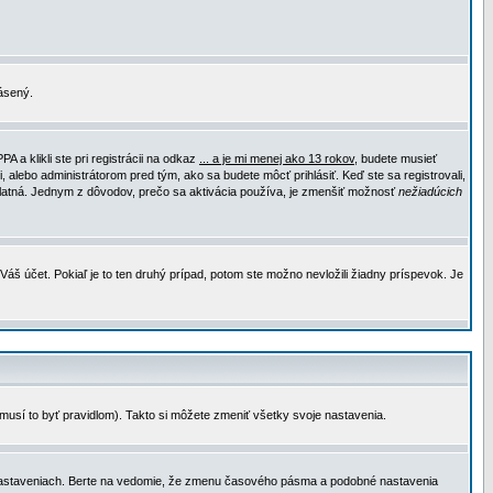
lásený.
a klikli ste pri registrácii na odkaz
... a je mi menej ako 13 rokov
, budete musieť
, alebo administrátorom pred tým, ako sa budete môcť prihlásiť. Keď ste sa registrovali,
e platná. Jednym z dôvodov, prečo sa aktivácia používa, je zmenšiť možnosť
nežiadúcich
Váš účet. Pokiaľ je to ten druhý prípad, potom ste možno nevložili žiadny príspevok. Je
emusí to byť pravidlom). Takto si môžete zmeniť všetky svoje nastavenia.
 nastaveniach. Berte na vedomie, že zmenu časového pásma a podobné nastavenia