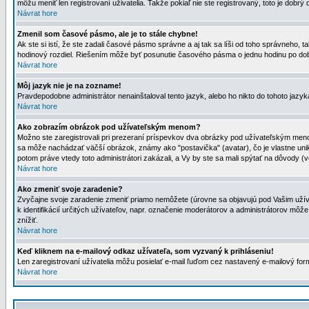
môžu meniť len registrovaní uživatelia. Takže pokiaľ nie ste registrovaný, toto je dobrý 
Návrat hore
Zmenil som časové pásmo, ale je to stále chybne!
Ak ste si istí, že ste zadali časové pásmo správne a aj tak sa líši od toho správneho
hodinový rozdiel. Riešením môže byť posunutie časového pásma o jednu hodinu po dob
Návrat hore
Môj jazyk nie je na zozname!
Pravdepodobne administrátor nenainštaloval tento jazyk, alebo ho nikto do tohoto jazyka 
Návrat hore
Ako zobrazím obrázok pod užívateľským menom?
Možno ste zaregistrovali pri prezeraní príspevkov dva obrázky pod užívateľským menom
sa môže nachádzať väčší obrázok, známy ako "postavička" (avatar), čo je vlastne uniká
potom práve vtedy toto administrátori zakázali, a Vy by ste sa mali spýtať na dôvody (v
Návrat hore
Ako zmeniť svoje zaradenie?
Zvyčajne svoje zaradenie zmeniť priamo nemôžete (úrovne sa objavujú pod Vašim užív
k identifikácií určitých užívateľov, napr. označenie moderátorov a administrátorov m
znížiť.
Návrat hore
Keď kliknem na e-mailový odkaz užívateľa, som vyzvaný k prihláseniu!
Len zaregistrovaní užívatelia môžu posielať e-mail ľuďom cez nastavený e-mailový form
Návrat hore