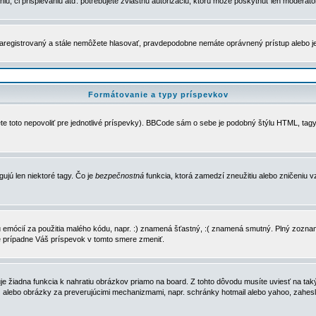
u, či prispievaniu atď. potrebujete zvláštnu autorizáciu, ktorú môže poskytnúť len moderátor 
e zaregistrovaný a stále nemôžete hlasovať, pravdepodobne nemáte oprávnený prístup alebo 
Formátovanie a typy príspevkov
e toto nepovoliť pre jednotlivé príspevky). BBCode sám o sebe je podobný štýlu HTML, tagy
gujú len niektoré tagy. Čo je
bezpečnostná
funkcia, ktorá zamedzí zneužitiu alebo zničeniu 
zu emócií za použitia malého kódu, napr. :) znamená šťastný, :( znamená smutný. Plný zozna
e prípadne Váš príspevok v tomto smere zmeniť.
 žiadna funkcia k nahratiu obrázkov priamo na board. Z tohto dôvodu musíte uviesť na taký
ca) alebo obrázky za preverujúcimi mechanizmami, napr. schránky hotmail alebo yahoo, zahe