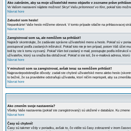
Ako zabránim, aby sa moje užívateľské meno objavilo v zozname práve prihlás
Vo Vašom nastavení nájdete možnosť
Skryť Vašu prítomnosť vo fóre
, pokiaľ túto mož
Návrat hore
Zabudol som heslo!
Nepanikárte! Vaše heslo môžeme obnovit. V tomto prípade stlačte na prihlasovacej strá
Návrat hore
Zaregistroval som sa, ale nemôžem sa prihlásiť!
Najskôr skontrolujte, že zadávate správne užívateľské meno a heslo. Pokiaľ sú v poria
postupovať podľa zaslaných inštrukcií. Pokiaľ toto nie je ten prípad, potom Váš účet mu
boli by ste k tomu vyzvaný. Pokiaľ Vám bol zaslaný e-mail, postupujte podľa inštrukcií
užívateľov, ktorý sa snažia iba obťažovať. Pokiaľ si ste istí, že e-mailová adresa, ktorú 
Návrat hore
V minulosti som sa zaregistroval, avšak teraz sa nemôžem prihlásiť!
Najpravdepodobnejšie dôvody: zadali ste chybné uživateľské meno alebo heslo (skontroluj
to bežné, že sa pravidelne odstraňujú užívatelia, ktorí ničím neprispeli, aby sa zmenši
Návrat hore
Ako zmením svoje nastavenia?
Všetky Vaše nastavenia (pokiaľ ste zaregistrovaný) sú uložené v databáze. Ku zmene s
Návrat hore
Časy sú chybné!
Časy sú takmer vždy v poriadku, avšak to, čo vidíte sú časy zobrazené v inom časo