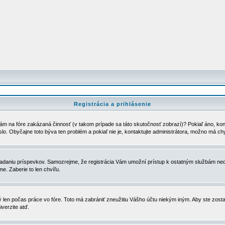
Registrácia a prihlásenie
ám na fóre zakázaná činnosť (v takom prípade sa táto skutočnosť zobrazí)? Pokiaľ áno, kontak
eslo. Obyčajne toto býva ten problém a pokiaľ nie je, kontaktujte administrátora, možno má ch
u vkladaniu príspevkov. Samozrejme, že registrácia Vám umožní prístup k ostatným službám
e. Zaberie to len chvíľu.
ý len počas práce vo fóre. Toto má zabrániť zneužitiu Vášho účtu niekým iným. Aby ste zostal
iverzite atď.