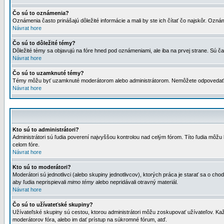
Čo sú to oznámenia?
Oznámenia často prinášajú dôležité informácie a mali by ste ich čítať čo najskôr. Ozná
Návrat hore
Čo sú to dôležité témy?
Dôležité témy sa objavujú na fóre hned pod oznámeniami, ale iba na prvej strane. Sú čas
Návrat hore
Čo sú to uzamknuté témy?
Témy môžu byť uzamknuté moderátorom alebo administrátorom. Nemôžete odpovedať n
Návrat hore
Kto sú to administrátori?
Administrátori sú ľudia poverení najvyššou kontrolou nad celým fórom. Títo ľudia môž
celom fóre.
Návrat hore
Kto sú to moderátori?
Moderátori sú jednotlivci (alebo skupiny jednotlivcov), ktorých práca je starať sa o
aby ľudia neprispievali
mimo témy
alebo nepridávali otravný materiál.
Návrat hore
Čo sú to užívateťské skupiny?
Užívateľské skupiny sú cestou, ktorou administrátori môžu zoskupovať užívateľov. Kaž
moderátorov fóra, alebo im dať prístup na súkromné fórum, atď.