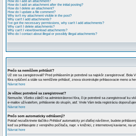
How do I add an attachment?
How do I add an attachment after the initial posting?
How do I delete an attachment?
How do I update a file comment?
Why isn't my attachment visible in the post?
Why can't I add attachments?
I've got the necessary permissions, why can't I add attachments?
Why can't I delete attachments?
Why can't I view/download attachments?
Who do I contact about illegal or possibly illegal attachments?
Prečo sa nemôžem prihlásiť?
Už ste sa zaregistrovali? Pred prihlásením je potrebné sa najskôr zaregistrovať. Bola V
fóra vylúčení a stále sa nemôžete prihlásiť, znova skontrolujte prihlasovacie meno a h
Návrat hore
Je vôbec potrebné sa zaregistrovať?
Nemusíte. Všetko záleží na administrátorovi fóra, či je potrebné sa zaregistrovať k
e-mailov užívateľom, prihlásenie do skupín, atď. Vrele Vám teda registráciu doporučujem
Návrat hore
Prečo som automaticky odhlásený?
Pokiaľ nezaškrtnete tlačítko
Prihlásiť automaticky pri ďalšej návšteve
, budete prihlásen
keď sa prihlasujete z verejného počítača, napr. v knižnici, z internetovej kaviarne, na un
Návrat hore