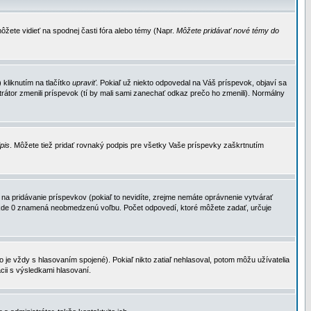
ôžete vidieť na spodnej časti fóra alebo témy (Napr.
Môžete pridávať nové témy do
kliknutím na tlačítko
upraviť
. Pokiaľ už niekto odpovedal na Váš príspevok, objaví sa
trátor zmenili príspevok (tí by mali sami zanechať odkaz prečo ho zmenili). Normálny
dpis
. Môžete tiež pridať rovnaký podpis pre všetky Vaše príspevky zaškrtnutím
a pridávanie príspevkov (pokiaľ to nevidíte, zrejme nemáte oprávnenie vytvárať
u, kde 0 znamená neobmedzenú voľbu. Počet odpovedí, ktoré môžete zadať, určuje
je vždy s hlasovaním spojené). Pokiaľ nikto zatiaľ nehlasoval, potom môžu užívatelia
cii s výsledkami hlasovaní.