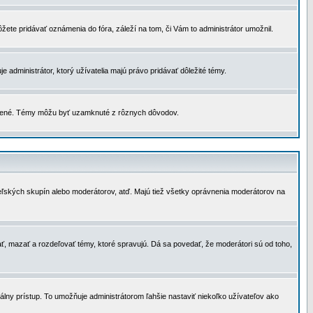
žete pridávať oznámenia do fóra, záleží na tom, či Vám to administrátor umožnil.
 administrátor, ktorý užívatelia majú právo pridávať dôležité témy.
čené. Témy môžu byť uzamknuté z rôznych dôvodov.
teľských skupín alebo moderátorov, atď. Majú tiež všetky oprávnenia moderátorov na
ť, mazať a rozdeľovať témy, ktoré spravujú. Dá sa povedať, že moderátori sú od toho,
lny prístup. To umožňuje administrátorom ľahšie nastaviť niekoľko užívateľov ako