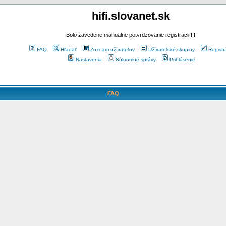
hifi.slovanet.sk
Bolo zavedene manualne potvrdzovanie registracii !!!
FAQ
Hľadať
Zoznam užívateľov
Užívateľské skupiny
Registr
Nastavenia
Súkromné správy
Prihlásenie
FAQ