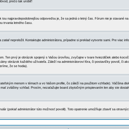
dôvod, prečo tak urobiť!
, tak tou najpravdepodobnejšou odpoveďou je, že sa jedná o letný čas. Fórum nie je stavané
u trvania letného času.
zatiaľ nepreložil. Kontaktujte administrátora, prípadne si preklad vytvorte sami. Pre viac in
. Ten prvý je obrázok spojený s Vašou úrovňou, zvyčajne v tvare hviezdičiek alebo kocočiek
tny obrázok každého užívateľa. Záleží na administrátorovi fóra, či postavičky povolí, či ak
eríme, že se hodia).
ateľským menom v témach a vo Vašom profile, čo záleží na použitom vzhľade). Väčšina disk
ôže mať zvláštny vzhľad. Prosím, nezaťažujte board zbytočným prispievaním len aby ste dosi
ulár (pokiaľ administrátor túto možnosť povolil). Toto opatrenie umožňuje zbaviť sa otravný