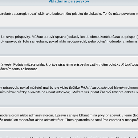
Vkladanie príspevkov
trebné sa zaregistrovať, skôr ako budete môcť prispieť do diskusie. To, čo máte povolené m
 len svoje príspevky. Môžete upraviť správu (niekedy len do obmedzeného času po prispení) 
k upravovali. Toto sa neobjaví, pokiaľ nikto neodpovedal, alebo pokiaľ moderátor či adminis
tavenia
. Podpis môžete pridať k práve písanému príspevku zaškrtnutím položky
Pripojiť po
ánením tohto zaškrtnutia.
 príspevok, pokiaľ môžete) mali by ste vidieť tlačítko
Pridať hlasovanie
pod hlavným oknom n
ním názov otázky a kliknite na
Pridať odpoveď
). Môžete tiež pridať časový limit pre anket
erátorom alebo administrátorom. Úpravu zahájite kliknutím na prvý príspevok v téme (toto 
e urobiť len moderátor alebo administrátor. Tímto opatrením sa snažíme zabrániť v manipulá