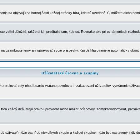
menia sa objavujú na hornej časti každej stránky fóra, kde sú uvedené. Či môžete alebo nemô
to veľmi dôležité, takže si ich prečítajte tam, kde sú. Rovnako ako pri oznámeniach rozhoduje
a uzamknuté témy ani upravovať svoje príspevky. Každé hlasovanie je automaticky ukon
Užívateľské úrovne a skupiny
u kontrolovať celý chod boardu vrátane povoľovaní, zakazovaní užívateľov, vytvárenie užíva
 chod fóra každý deň. Majú právo upravovať alebo mazať príspevky, zamykať/odomykať, presúva
dý užívateľ môže patriť do niekoľkých skupín a každej skupine môže byť nastavený individuá