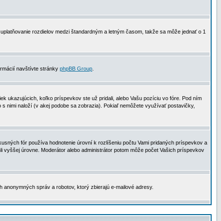
 na uplatňovanie rozdielov medzi štandardným a letným časom, takže sa môže jednať o 1
formácií navštívte stránky
phpBB Group
.
 ukazujúcich, koľko príspevkov ste už pridali, alebo Vašu pozíciu vo fóre. Pod ním
o s nimi naloží (v akej podobe sa zobrazia). Pokiaľ nemôžete využívať postavičky,
usných fór používa hodnotenie úrovní k rozlíšeniu počtu Vami pridaných príspevkov a
ahli vyššej úrovne. Moderátor alebo administrátor potom môže počet Vašich príspevkov
ch anonymných správ a robotov, ktorý zbierajú e-mailové adresy.