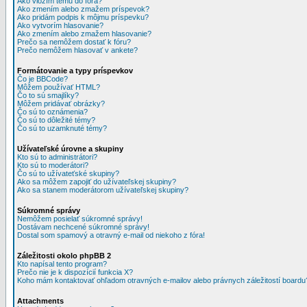
Ako vložím tému do fóra?
Ako zmením alebo zmažem príspevok?
Ako pridám podpis k môjmu príspevku?
Ako vytvorím hlasovanie?
Ako zmením alebo zmažem hlasovanie?
Prečo sa nemôžem dostať k fóru?
Prečo nemôžem hlasovať v ankete?
Formátovanie a typy príspevkov
Čo je BBCode?
Môžem používať HTML?
Čo to sú smajlíky?
Môžem pridávať obrázky?
Čo sú to oznámenia?
Čo sú to dôležité témy?
Čo sú to uzamknuté témy?
Užívateľské úrovne a skupiny
Kto sú to administrátori?
Kto sú to moderátori?
Čo sú to užívateťské skupiny?
Ako sa môžem zapojiť do užívateľskej skupiny?
Ako sa stanem moderátorom užívateľskej skupiny?
Súkromné správy
Nemôžem posielať súkromné správy!
Dostávam nechcené súkromné správy!
Dostal som spamový a otravný e-mail od niekoho z fóra!
Záležitosti okolo phpBB 2
Kto napísal tento program?
Prečo nie je k dispozícií funkcia X?
Koho mám kontaktovať ohľadom otravných e-mailov alebo právnych záležitostí boardu
Attachments