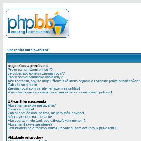
Obsah fóra hifi.slovanet.sk
Registrácia a prihlásenie
Prečo sa nemôžem prihlásiť?
Je vôbec potrebné sa zaregistrovať?
Prečo som automaticky odhlásený?
Ako zabránim, aby sa moje užívateľské meno objavilo v zozname práve prihlásených?
Zabudol som heslo!
Zaregistroval som sa, ale nemôžem sa prihlásiť!
V minulosti som sa zaregistroval, avšak teraz sa nemôžem prihlásiť!
Užívateľské nastavenia
Ako zmením svoje nastavenia?
Časy sú chybné!
Zmenil som časové pásmo, ale je to stále chybne!
Môj jazyk nie je na zozname!
Ako zobrazím obrázok pod užívateľským menom?
Ako zmeniť svoje zaradenie?
Keď kliknem na e-mailový odkaz užívateľa, som vyzvaný k prihláseniu!
Vkladanie príspevkov