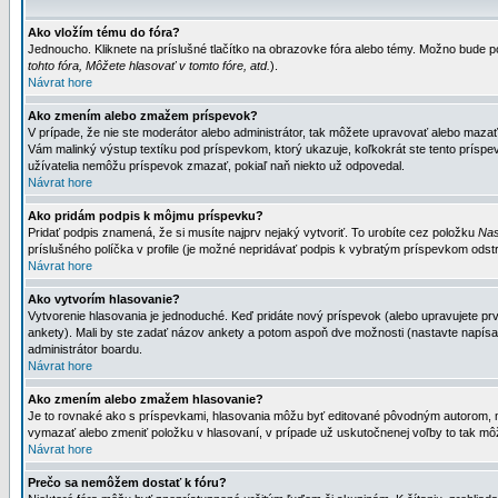
Ako vložím tému do fóra?
Jednoucho. Kliknete na príslušné tlačítko na obrazovke fóra alebo témy. Možno bude po
tohto fóra, Môžete hlasovať v tomto fóre, atd.
).
Návrat hore
Ako zmením alebo zmažem príspevok?
V prípade, že nie ste moderátor alebo administrátor, tak môžete upravovať alebo mazať
Vám malinký výstup textíku pod príspevkom, ktorý ukazuje, koľkokrát ste tento príspevo
užívatelia nemôžu príspevok zmazať, pokiaľ naň niekto už odpovedal.
Návrat hore
Ako pridám podpis k môjmu príspevku?
Pridať podpis znamená, že si musíte najprv nejaký vytvoriť. To urobíte cez položku
Nas
príslušného políčka v profile (je možné nepridávať podpis k vybratým príspevkom odstr
Návrat hore
Ako vytvorím hlasovanie?
Vytvorenie hlasovania je jednoduché. Keď pridáte nový príspevok (alebo upravujete prvý
ankety). Mali by ste zadať názov ankety a potom aspoň dve možnosti (nastavte napísa
administrátor boardu.
Návrat hore
Ako zmením alebo zmažem hlasovanie?
Je to rovnaké ako s príspevkami, hlasovania môžu byť editované pôvodným autorom, mod
vymazať alebo zmeniť položku v hlasovaní, v prípade už uskutočnenej voľby to tak môž
Návrat hore
Prečo sa nemôžem dostať k fóru?