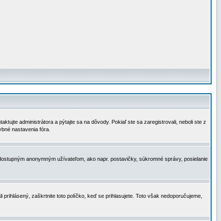
tujte administrátora a pýtajte sa na dôvody. Pokiaľ ste sa zaregistrovali, neboli ste z
ybné nastavenia fóra.
 nedostupným anonymným užívateľom, ako napr. postavičky, súkromné správy, posielanie
i prihlásený, zaškrtnite toto políčko, keď se prihlasujete. Toto však nedoporučujeme,