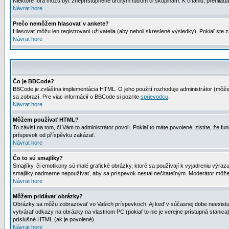
Niektoré fóra môžu byť zneprístupnené určitým ľuďom či skupinám. K čítaniu, prehliadani
Návrat hore
Prečo nemôžem hlasovať v ankete?
Hlasovať môžu len registrovaní užívatelia (aby neboli skreslené výsledky). Pokiaľ st
Návrat hore
Čo je BBCode?
BBCode je zvláštna implementácia HTML. O jeho použití rozhoduje administrátor (môžet
sa zobrazí. Pre viac informácií o BBCode si pozrite
sprievodcu
.
Návrat hore
Môžem používať HTML?
To závisí na tom, či Vám to administrátor povolí. Pokiaľ to máte povolené, zistíte, že fun
príspevok od příspěvku zakázať.
Návrat hore
Čo to sú smajlíky?
Smajlíky, či emotikony sú malé grafické obrázky, ktoré sa používají k vyjadreniu výra
smajlíky nadmerne nepoužívať, aby sa príspevok nestal nečitateľným. Moderátor môž
Návrat hore
Môžem pridávať obrázky?
Obrázky sa môžu zobrazovať vo Vašich príspevkoch. Aj keď v súčasnej dobe neexistuje
vytvárať odkazy na obrázky na vlastnom PC (pokiaľ to nie je verejne prístupná stani
príslušné HTML (ak je povolené).
Návrat hore