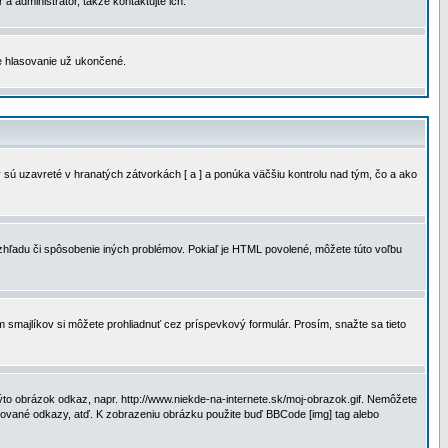
a administrátor, takže kontaktujte ich.
je hlasovanie už ukončené.
 sú uzavreté v hranatých zátvorkách [ a ] a ponúka väčšiu kontrolu nad tým, čo a ako
vzhľadu či spôsobenie iných problémov. Pokiaľ je HTML povolené, môžete túto voľbu
m smajlíkov si môžete prohliadnuť cez príspevkový formulár. Prosím, snažte sa tieto
to obrázok odkaz, napr. http://www.niekde-na-internete.sk/moj-obrazok.gif. Nemôžete
slované odkazy, atď. K zobrazeniu obrázku použite buď BBCode [img] tag alebo