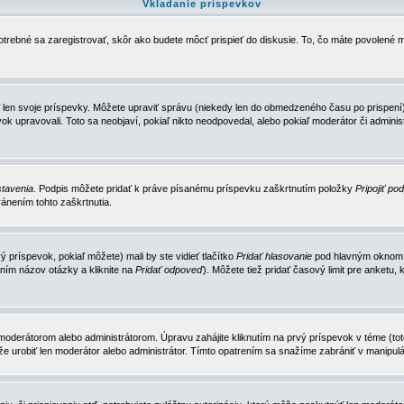
Vkladanie príspevkov
trebné sa zaregistrovať, skôr ako budete môcť prispieť do diskusie. To, čo máte povolené m
 len svoje príspevky. Môžete upraviť správu (niekedy len do obmedzeného času po prispení) 
k upravovali. Toto sa neobjaví, pokiaľ nikto neodpovedal, alebo pokiaľ moderátor či adminis
tavenia
. Podpis môžete pridať k práve písanému príspevku zaškrtnutím položky
Pripojiť po
ánením tohto zaškrtnutia.
 príspevok, pokiaľ môžete) mali by ste vidieť tlačítko
Pridať hlasovanie
pod hlavným oknom n
ním názov otázky a kliknite na
Pridať odpoveď
). Môžete tiež pridať časový limit pre anket
erátorom alebo administrátorom. Úpravu zahájite kliknutím na prvý príspevok v téme (toto 
e urobiť len moderátor alebo administrátor. Tímto opatrením sa snažíme zabrániť v manipulá