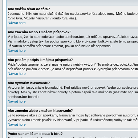
Ako vložím tému do fóra?
Jednoucho. Kliknete na príslušné tlačítko na obrazovke fóra alebo témy. Možno bude po
tohto fóra, Môžete hlasovať v tomto fóre, atd.
).
Návrat hore
Ako zmením alebo zmažem príspevok?
V prípade, že nie ste moderátor alebo administrátor, tak môžete upravovať alebo mazať
Vám malinký výstup textíku pod príspevkom, ktorý ukazuje, koľkokrát ste tento príspevo
užívatelia nemôžu príspevok zmazať, pokiaľ naň niekto už odpovedal.
Návrat hore
Ako pridám podpis k môjmu príspevku?
Pridať podpis znamená, že si musíte najprv nejaký vytvoriť. To urobíte cez položku
Nas
príslušného políčka v profile (je možné nepridávať podpis k vybratým príspevkom odstr
Návrat hore
Ako vytvorím hlasovanie?
Vytvorenie hlasovania je jednoduché. Keď pridáte nový príspevok (alebo upravujete prvý
ankety). Mali by ste zadať názov ankety a potom aspoň dve možnosti (nastavte napísa
administrátor boardu.
Návrat hore
Ako zmením alebo zmažem hlasovanie?
Je to rovnaké ako s príspevkami, hlasovania môžu byť editované pôvodným autorom, mod
vymazať alebo zmeniť položku v hlasovaní, v prípade už uskutočnenej voľby to tak môž
Návrat hore
Prečo sa nemôžem dostať k fóru?