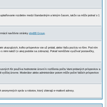
 na uplatňovanie rozdielov medzi štandardným a letným časom, takže sa môže jednať o 1
formácií navštívte stránky
phpBB Group
.
 ukazujúcich, koľko príspevkov ste už pridali, alebo Vašu pozíciu vo fóre. Pod ním
o s nimi naloží (v akej podobe sa zobrazia). Pokiaľ nemôžete využívať postavičky,
usných fór používa hodnotenie úrovní k rozlíšeniu počtu Vami pridaných príspevkov a
ahli vyššej úrovne. Moderátor alebo administrátor potom môže počet Vašich príspevkov
ch anonymných správ a robotov, ktorý zbierajú e-mailové adresy.