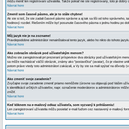
môžu meniť len registrovaní uživatelia. Takže pokiaľ nie ste registrovaný, toto je dobrý 
Návrat hore
Zmenil som časové pásmo, ale je to stále chybne!
Ak ste si istí, že ste zadali časové pásmo správne a aj tak sa líši od toho správneho
hodinový rozdiel. Riešením môže byť posunutie časového pásma o jednu hodinu po dob
Návrat hore
Môj jazyk nie je na zozname!
Pravdepodobne administrátor nenainštaloval tento jazyk, alebo ho nikto do tohoto jazyka 
Návrat hore
Ako zobrazím obrázok pod užívateľským menom?
Možno ste zaregistrovali pri prezeraní príspevkov dva obrázky pod užívateľským menom
sa môže nachádzať väčší obrázok, známy ako "postavička" (avatar), čo je vlastne uniká
potom práve vtedy toto administrátori zakázali, a Vy by ste sa mali spýtať na dôvody (v
Návrat hore
Ako zmeniť svoje zaradenie?
Zvyčajne svoje zaradenie zmeniť priamo nemôžete (úrovne sa objavujú pod Vašim užív
k identifikácií určitých užívateľov, napr. označenie moderátorov a administrátorov m
znížiť.
Návrat hore
Keď kliknem na e-mailový odkaz užívateľa, som vyzvaný k prihláseniu!
Len zaregistrovaní užívatelia môžu posielať e-mail ľuďom cez nastavený e-mailový form
Návrat hore