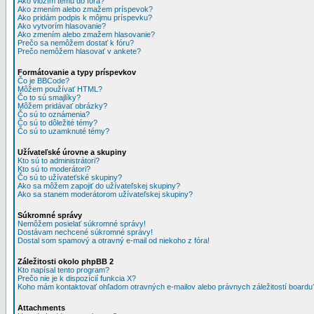
Ako vložím tému do fóra?
Ako zmením alebo zmažem príspevok?
Ako pridám podpis k môjmu príspevku?
Ako vytvorím hlasovanie?
Ako zmením alebo zmažem hlasovanie?
Prečo sa nemôžem dostať k fóru?
Prečo nemôžem hlasovať v ankete?
Formátovanie a typy príspevkov
Čo je BBCode?
Môžem používať HTML?
Čo to sú smajlíky?
Môžem pridávať obrázky?
Čo sú to oznámenia?
Čo sú to dôležité témy?
Čo sú to uzamknuté témy?
Užívateľské úrovne a skupiny
Kto sú to administrátori?
Kto sú to moderátori?
Čo sú to užívateťské skupiny?
Ako sa môžem zapojiť do užívateľskej skupiny?
Ako sa stanem moderátorom užívateľskej skupiny?
Súkromné správy
Nemôžem posielať súkromné správy!
Dostávam nechcené súkromné správy!
Dostal som spamový a otravný e-mail od niekoho z fóra!
Záležitosti okolo phpBB 2
Kto napísal tento program?
Prečo nie je k dispozícií funkcia X?
Koho mám kontaktovať ohľadom otravných e-mailov alebo právnych záležitostí boardu
Attachments