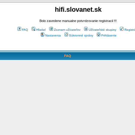
hifi.slovanet.sk
Bolo zavedene manualne potvrdzovanie registracii !!!
FAQ
Hľadať
Zoznam užívateľov
Užívateľské skupiny
Registr
Nastavenia
Súkromné správy
Prihlásenie
FAQ