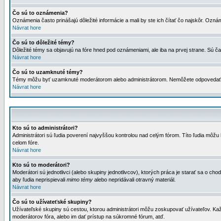
Čo sú to oznámenia?
Oznámenia často prinášajú dôležité informácie a mali by ste ich čítať čo najskôr. Ozná
Návrat hore
Čo sú to dôležité témy?
Dôležité témy sa objavujú na fóre hned pod oznámeniami, ale iba na prvej strane. Sú čas
Návrat hore
Čo sú to uzamknuté témy?
Témy môžu byť uzamknuté moderátorom alebo administrátorom. Nemôžete odpovedať n
Návrat hore
Kto sú to administrátori?
Administrátori sú ľudia poverení najvyššou kontrolou nad celým fórom. Títo ľudia môž
celom fóre.
Návrat hore
Kto sú to moderátori?
Moderátori sú jednotlivci (alebo skupiny jednotlivcov), ktorých práca je starať sa o
aby ľudia neprispievali
mimo témy
alebo nepridávali otravný materiál.
Návrat hore
Čo sú to užívateťské skupiny?
Užívateľské skupiny sú cestou, ktorou administrátori môžu zoskupovať užívateľov. Kaž
moderátorov fóra, alebo im dať prístup na súkromné fórum, atď.