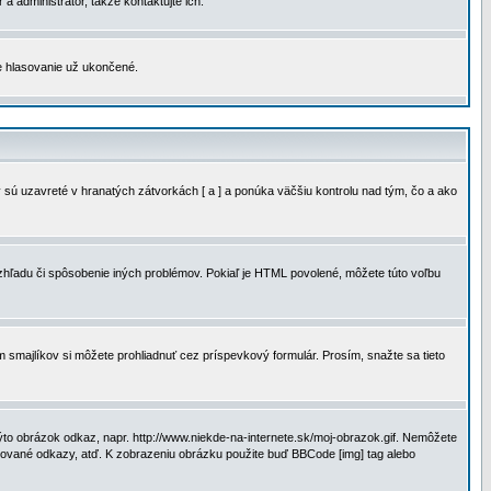
a administrátor, takže kontaktujte ich.
je hlasovanie už ukončené.
 sú uzavreté v hranatých zátvorkách [ a ] a ponúka väčšiu kontrolu nad tým, čo a ako
vzhľadu či spôsobenie iných problémov. Pokiaľ je HTML povolené, môžete túto voľbu
m smajlíkov si môžete prohliadnuť cez príspevkový formulár. Prosím, snažte sa tieto
to obrázok odkaz, napr. http://www.niekde-na-internete.sk/moj-obrazok.gif. Nemôžete
slované odkazy, atď. K zobrazeniu obrázku použite buď BBCode [img] tag alebo