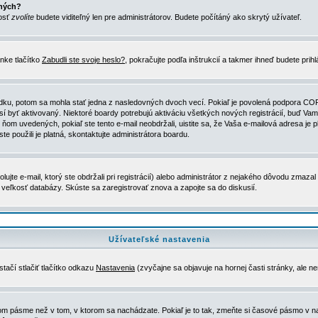
ených?
nosť
zvolíte
budete viditeľný len pre administrátorov. Budete počítáný ako skrytý užívateľ.
nke tlačítko
Zabudli ste svoje heslo?
, pokračujte podľa inštrukcií a takmer ihneď budete prih
dku, potom sa mohla stať jedna z nasledovných dvoch vecí. Pokiaľ je povolená podpora COPPA 
sí byť aktivovaný. Niektoré boardy potrebujú aktiváciu všetkých nových registrácií, buď Vami
 v ňom uvedených, pokiaľ ste tento e-mail neobdržali, uistite sa, že Vaša e-mailová adresa j
ste použili je platná, skontaktujte administrátora boardu.
te e-mail, ktorý ste obdržali pri registrácií) alebo administrátor z nejakého dôvodu zmazal 
la veľkosť databázy. Skúste sa zaregistrovať znova a zapojte sa do diskusií.
Užívateľské nastavenia
tačí stlačiť tlačítko odkazu
Nastavenia
(zvyčajne sa objavuje na hornej časti stránky, ale n
vom pásme než v tom, v ktorom sa nachádzate. Pokiaľ je to tak, zmeňte si časové pásmo v