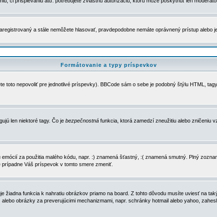
u, či prispievaniu atď. potrebujete zvláštnu autorizáciu, ktorú môže poskytnúť len moderátor 
e zaregistrovaný a stále nemôžete hlasovať, pravdepodobne nemáte oprávnený prístup alebo 
Formátovanie a typy príspevkov
e toto nepovoliť pre jednotlivé príspevky). BBCode sám o sebe je podobný štýlu HTML, tagy
gujú len niektoré tagy. Čo je
bezpečnostná
funkcia, ktorá zamedzí zneužitiu alebo zničeniu 
zu emócií za použitia malého kódu, napr. :) znamená šťastný, :( znamená smutný. Plný zozna
e prípadne Váš príspevok v tomto smere zmeniť.
 žiadna funkcia k nahratiu obrázkov priamo na board. Z tohto dôvodu musíte uviesť na taký
ca) alebo obrázky za preverujúcimi mechanizmami, napr. schránky hotmail alebo yahoo, zahe