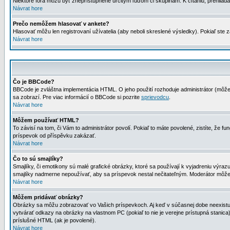
Niektoré fóra môžu byť zneprístupnené určitým ľuďom či skupinám. K čítaniu, prehliadani
Návrat hore
Prečo nemôžem hlasovať v ankete?
Hlasovať môžu len registrovaní užívatelia (aby neboli skreslené výsledky). Pokiaľ st
Návrat hore
Čo je BBCode?
BBCode je zvláštna implementácia HTML. O jeho použití rozhoduje administrátor (môžet
sa zobrazí. Pre viac informácií o BBCode si pozrite
sprievodcu
.
Návrat hore
Môžem používať HTML?
To závisí na tom, či Vám to administrátor povolí. Pokiaľ to máte povolené, zistíte, že fun
príspevok od příspěvku zakázať.
Návrat hore
Čo to sú smajlíky?
Smajlíky, či emotikony sú malé grafické obrázky, ktoré sa používají k vyjadreniu výra
smajlíky nadmerne nepoužívať, aby sa príspevok nestal nečitateľným. Moderátor môž
Návrat hore
Môžem pridávať obrázky?
Obrázky sa môžu zobrazovať vo Vašich príspevkoch. Aj keď v súčasnej dobe neexistuje
vytvárať odkazy na obrázky na vlastnom PC (pokiaľ to nie je verejne prístupná stani
príslušné HTML (ak je povolené).
Návrat hore