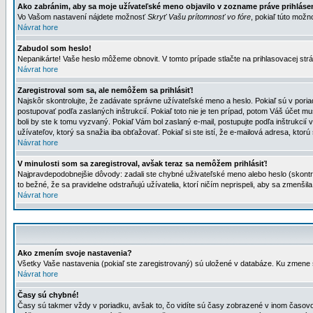
Ako zabránim, aby sa moje užívateľské meno objavilo v zozname práve prihlás
Vo Vašom nastavení nájdete možnosť
Skryť Vašu prítomnosť vo fóre
, pokiaľ túto mož
Návrat hore
Zabudol som heslo!
Nepanikárte! Vaše heslo môžeme obnovit. V tomto prípade stlačte na prihlasovacej strá
Návrat hore
Zaregistroval som sa, ale nemôžem sa prihlásiť!
Najskôr skontrolujte, že zadávate správne užívateľské meno a heslo. Pokiaľ sú v poria
postupovať podľa zaslaných inštrukcií. Pokiaľ toto nie je ten prípad, potom Váš účet mu
boli by ste k tomu vyzvaný. Pokiaľ Vám bol zaslaný e-mail, postupujte podľa inštrukcií
užívateľov, ktorý sa snažia iba obťažovať. Pokiaľ si ste istí, že e-mailová adresa, ktorú 
Návrat hore
V minulosti som sa zaregistroval, avšak teraz sa nemôžem prihlásiť!
Najpravdepodobnejšie dôvody: zadali ste chybné uživateľské meno alebo heslo (skontroluj
to bežné, že sa pravidelne odstraňujú užívatelia, ktorí ničím neprispeli, aby sa zmenši
Návrat hore
Ako zmením svoje nastavenia?
Všetky Vaše nastavenia (pokiaľ ste zaregistrovaný) sú uložené v databáze. Ku zmene s
Návrat hore
Časy sú chybné!
Časy sú takmer vždy v poriadku, avšak to, čo vidíte sú časy zobrazené v inom časo