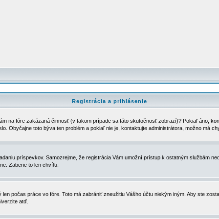
Registrácia a prihlásenie
ám na fóre zakázaná činnosť (v takom prípade sa táto skutočnosť zobrazí)? Pokiaľ áno, kontak
eslo. Obyčajne toto býva ten problém a pokiaľ nie je, kontaktujte administrátora, možno má ch
u vkladaniu príspevkov. Samozrejme, že registrácia Vám umožní prístup k ostatným službám
e. Zaberie to len chvíľu.
ý len počas práce vo fóre. Toto má zabrániť zneužitiu Vášho účtu niekým iným. Aby ste zostal
iverzite atď.