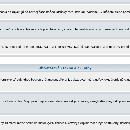
menia sa objavujú na hornej časti každej stránky fóra, kde sú uvedené. Či môžete alebo nemô
to veľmi dôležité, takže si ich prečítajte tam, kde sú. Rovnako ako pri oznámeniach rozhoduje
a uzamknuté témy ani upravovať svoje príspevky. Každé hlasovanie je automaticky ukon
Užívateľské úrovne a skupiny
u kontrolovať celý chod boardu vrátane povoľovaní, zakazovaní užívateľov, vytvárenie užíva
 chod fóra každý deň. Majú právo upravovať alebo mazať príspevky, zamykať/odomykať, presúva
dý užívateľ môže patriť do niekoľkých skupín a každej skupine môže byť nastavený individuá