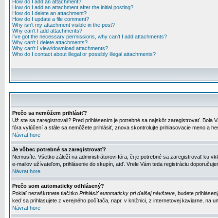
How do I add an attachment?
How do I add an attachment after the initial posting?
How do I delete an attachment?
How do I update a file comment?
Why isn't my attachment visible in the post?
Why can't I add attachments?
I've got the necessary permissions, why can't I add attachments?
Why can't I delete attachments?
Why can't I view/download attachments?
Who do I contact about illegal or possibly illegal attachments?
Prečo sa nemôžem prihlásiť?
Už ste sa zaregistrovali? Pred prihlásením je potrebné sa najskôr zaregistrovať. Bola V
fóra vylúčení a stále sa nemôžete prihlásiť, znova skontrolujte prihlasovacie meno a h
Návrat hore
Je vôbec potrebné sa zaregistrovať?
Nemusíte. Všetko záleží na administrátorovi fóra, či je potrebné sa zaregistrovať k
e-mailov užívateľom, prihlásenie do skupín, atď. Vrele Vám teda registráciu doporučujem
Návrat hore
Prečo som automaticky odhlásený?
Pokiaľ nezaškrtnete tlačítko
Prihlásiť automaticky pri ďalšej návšteve
, budete prihlásen
keď sa prihlasujete z verejného počítača, napr. v knižnici, z internetovej kaviarne, na un
Návrat hore