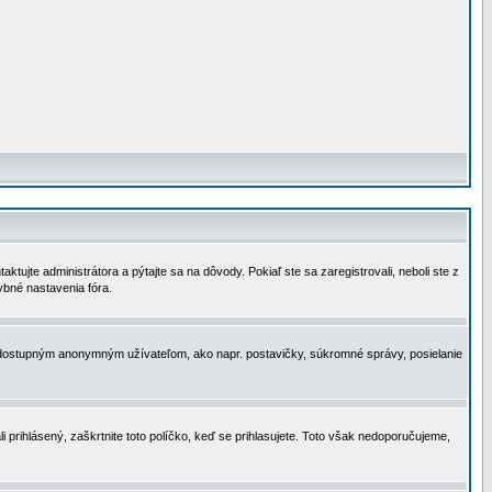
tujte administrátora a pýtajte sa na dôvody. Pokiaľ ste sa zaregistrovali, neboli ste z
ybné nastavenia fóra.
 nedostupným anonymným užívateľom, ako napr. postavičky, súkromné správy, posielanie
i prihlásený, zaškrtnite toto políčko, keď se prihlasujete. Toto však nedoporučujeme,