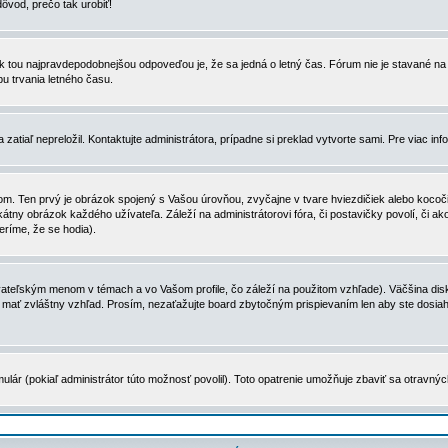
dôvod, prečo tak urobiť!
, tak tou najpravdepodobnejšou odpoveďou je, že sa jedná o letný čas. Fórum nie je stavané
u trvania letného času.
zatiaľ nepreložil. Kontaktujte administrátora, prípadne si preklad vytvorte sami. Pre viac in
. Ten prvý je obrázok spojený s Vašou úrovňou, zvyčajne v tvare hviezdičiek alebo kocočiek
tny obrázok každého užívateľa. Záleží na administrátorovi fóra, či postavičky povolí, či ak
eríme, že se hodia).
ateľským menom v témach a vo Vašom profile, čo záleží na použitom vzhľade). Väčšina disk
ôže mať zvláštny vzhľad. Prosím, nezaťažujte board zbytočným prispievaním len aby ste dosi
ulár (pokiaľ administrátor túto možnosť povolil). Toto opatrenie umožňuje zbaviť sa otravný