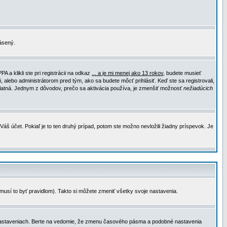
lásený.
a klikli ste pri registrácii na odkaz
... a je mi menej ako 13 rokov
, budete musieť
, alebo administrátorom pred tým, ako sa budete môcť prihlásiť. Keď ste sa registrovali,
e platná. Jednym z dôvodov, prečo sa aktivácia používa, je zmenšiť možnosť
nežiadúcich
Váš účet. Pokiaľ je to ten druhý prípad, potom ste možno nevložili žiadny príspevok. Je
emusí to byť pravidlom). Takto si môžete zmeniť všetky svoje nastavenia.
 nastaveniach. Berte na vedomie, že zmenu časového pásma a podobné nastavenia