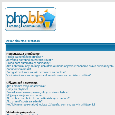
Obsah fóra hifi.slovanet.sk
Registrácia a prihlásenie
Prečo sa nemôžem prihlásiť?
Je vôbec potrebné sa zaregistrovať?
Prečo som automaticky odhlásený?
Ako zabránim, aby sa moje užívateľské meno objavilo v zozname práve prihlásených?
Zabudol som heslo!
Zaregistroval som sa, ale nemôžem sa prihlásiť!
V minulosti som sa zaregistroval, avšak teraz sa nemôžem prihlásiť!
Užívateľské nastavenia
Ako zmením svoje nastavenia?
Časy sú chybné!
Zmenil som časové pásmo, ale je to stále chybne!
Môj jazyk nie je na zozname!
Ako zobrazím obrázok pod užívateľským menom?
Ako zmeniť svoje zaradenie?
Keď kliknem na e-mailový odkaz užívateľa, som vyzvaný k prihláseniu!
Vkladanie príspevkov