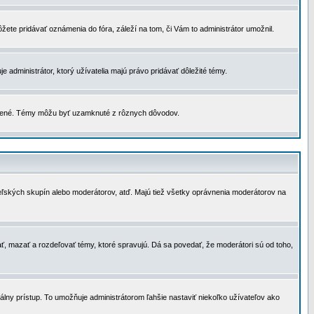
žete pridávať oznámenia do fóra, záleží na tom, či Vám to administrátor umožnil.
 administrátor, ktorý užívatelia majú právo pridávať dôležité témy.
čené. Témy môžu byť uzamknuté z rôznych dôvodov.
teľských skupín alebo moderátorov, atď. Majú tiež všetky oprávnenia moderátorov na
ť, mazať a rozdeľovať témy, ktoré spravujú. Dá sa povedať, že moderátori sú od toho,
lny prístup. To umožňuje administrátorom ľahšie nastaviť niekoľko užívateľov ako