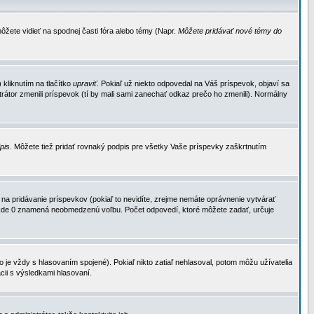
ôžete vidieť na spodnej časti fóra alebo témy (Napr.
Môžete pridávať nové témy do
kliknutím na tlačítko
upraviť
. Pokiaľ už niekto odpovedal na Váš príspevok, objaví sa
trátor zmenili príspevok (tí by mali sami zanechať odkaz prečo ho zmenili). Normálny
dpis
. Môžete tiež pridať rovnaký podpis pre všetky Vaše príspevky zaškrtnutím
a pridávanie príspevkov (pokiaľ to nevidíte, zrejme nemáte oprávnenie vytvárať
u, kde 0 znamená neobmedzenú voľbu. Počet odpovedí, ktoré môžete zadať, určuje
je vždy s hlasovaním spojené). Pokiaľ nikto zatiaľ nehlasoval, potom môžu užívatelia
cii s výsledkami hlasovaní.