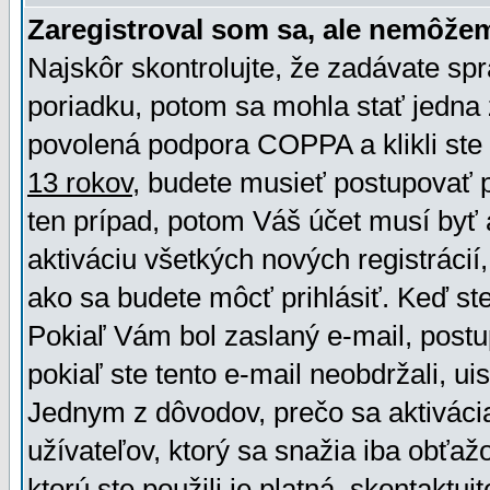
Zaregistroval som sa, ale nemôžem
Najskôr skontrolujte, že zadávate sp
poriadku, potom sa mohla stať jedna 
povolená podpora COPPA a klikli ste 
13 rokov
, budete musieť postupovať po
ten prípad, potom Váš účet musí byť 
aktiváciu všetkých nových registráci
ako sa budete môcť prihlásiť. Keď ste 
Pokiaľ Vám bol zaslaný e-mail, postu
pokiaľ ste tento e-mail neobdržali, ui
Jednym z dôvodov, prečo sa aktiváci
užívateľov, ktorý sa snažia iba obťažo
ktorú ste použili je platná, skontaktuj