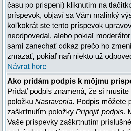
času po prispení) kliknutím na tlačít
príspevok, objaví sa Vám malinký výs
koľkokrát ste tento príspevok upravova
neodpovedal, alebo pokiaľ moderátor č
sami zanechať odkaz prečo ho zmenil
zmazať, pokiaľ naň niekto už odpoved
Návrat hore
Ako pridám podpis k môjmu prísp
Pridať podpis znamená, že si musíte n
položku
Nastavenia
. Podpis môžete 
zaškrtnutím položky
Pripojiť podpis
. 
Vaše príspevky zaškrtnutím príslušné