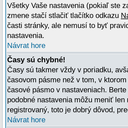
Všetky Vaše nastavenia (pokiaľ ste z
zmene stačí stlačiť tlačítko odkazu
N
časti stránky, ale nemusí to byť prav
nastavenia.
Návrat hore
Časy sú chybné!
Časy sú takmer vždy v poriadku, avša
časovom pásme než v tom, v ktorom s
časové pásmo v nastaveniach. Bert
podobné nastavenia môžu meniť len re
registrovaný, toto je dobrý dôvod, pre
Návrat hore