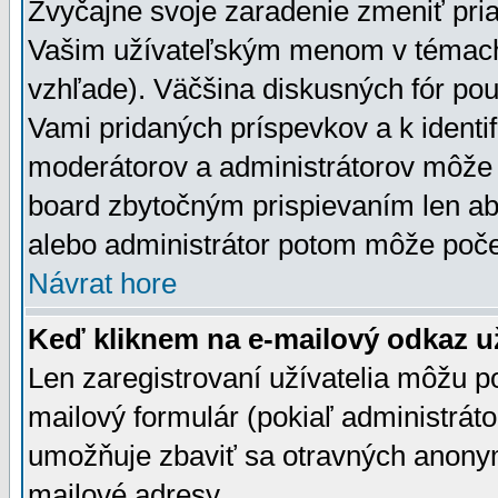
Zvyčajne svoje zaradenie zmeniť pr
Vašim užívateľským menom v témach 
vzhľade). Väčšina diskusných fór pou
Vami pridaných príspevkov a k identif
moderátorov a administrátorov môže 
board zbytočným prispievaním len aby
alebo administrátor potom môže počet
Návrat hore
Keď kliknem na e-mailový odkaz už
Len zaregistrovaní užívatelia môžu p
mailový formulár (pokiaľ administráto
umožňuje zbaviť sa otravných anonym
mailové adresy.