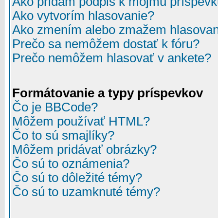
Ako pridám podpis k môjmu príspev
Ako vytvorím hlasovanie?
Ako zmením alebo zmažem hlasovan
Prečo sa nemôžem dostať k fóru?
Prečo nemôžem hlasovať v ankete?
Formátovanie a typy príspevkov
Čo je BBCode?
Môžem používať HTML?
Čo to sú smajlíky?
Môžem pridávať obrázky?
Čo sú to oznámenia?
Čo sú to dôležité témy?
Čo sú to uzamknuté témy?