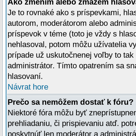
Ako zmením alebo zmažem hlasov
Je to rovnaké ako s príspevkami, h
autorom, moderátorom alebo administ
príspevok v téme (toto je vždy s hlas
nehlasoval, potom môžu užívatelia v
prípade už uskutočnenej voľby to tak
administrátor. Tímto opatrením sa sn
hlasovaní.
Návrat hore
Prečo sa nemôžem dostať k fóru?
Niektoré fóra môžu byť zneprístupnen
prehliadaniu, či prispievaniu atď. pot
poskytnúť len moderátor a administrát