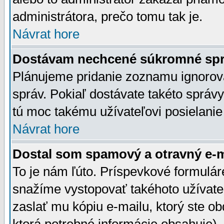
administrátora, prečo tomu tak je.
Návrat hore
Dostávam nechcené súkromné spr
Plánujeme pridanie zoznamu ignorov
správ. Pokiaľ dostávate takéto správy
tú moc takému užívateľovi posielanie
Návrat hore
Dostal som spamový a otravný e-ma
To je nám ľúto. Príspevkové formulá
snažíme vystopovať takéhoto užívateľ
zaslať mu kópiu e-mailu, ktorý ste obdr