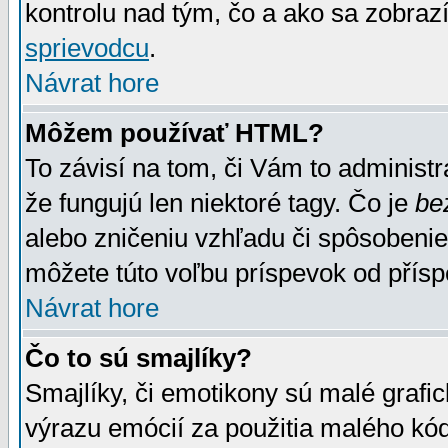
kontrolu nad tým, čo a ako sa zobrazí
sprievodcu
.
Návrat hore
Môžem používať HTML?
To závisí na tom, či Vám to administrá
že fungujú len niektoré tagy. Čo je
be
alebo zničeniu vzhľadu či spôsobeni
môžete túto voľbu príspevok od přís
Návrat hore
Čo to sú smajlíky?
Smajlíky, či emotikony sú malé grafic
výrazu emócií za použitia malého kód