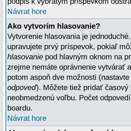
podpis k vybratým príspevkom odstrá
Návrat hore
Ako vytvorím hlasovanie?
Vytvorenie hlasovania je jednoduché.
upravujete prvý príspevok, pokiaľ môž
hlasovanie
pod hlavným oknom na prid
zrejme nemáte oprávnenie vytvárať an
potom aspoň dve možnosti (nastavte 
odpoveď
). Môžete tiež pridať časový
neobmedzenú voľbu. Počet odpovedí, 
boardu.
Návrat hore