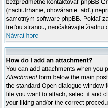
bezpredmetné kontaktovať phpBB Grou
(nactiutrhanie, ohováranie, atď.) ne
samotným software phpBB. Pokiaľ zaš
treťou stranou, neočakávajte žiadnu
Návrat hore
How do I add an attachment?
You can add attachments when you p
Attachment
form below the main post
the standard Open dialogue window fo
file you want to attach, select it and
your liking and/or the correct proced