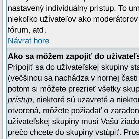
nastavený individuálny prístup. To u
niekoľko užívateľov ako moderátorov 
fórum, atď.
Návrat hore
Ako sa môžem zapojiť do užívateľ
Pripojiť sa do užívateľskej skupiny s
(večšinou sa nachádza v hornej časti 
potom si môžete prezrieť všetky sku
prístup
, niektoré sú uzavreté a niekt
otvorená, môžete požiadať o zaradeni
užívateľskej skupiny musí Vašu žiado
prečo chcete do skupiny vstúpiť. Pro