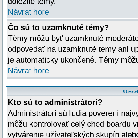
dôležité témy.
Návrat hore
Čo sú to uzamknuté témy?
Témy môžu byť uzamknuté moderáto
odpovedať na uzamknuté témy ani up
je automaticky ukončené. Témy môžu
Návrat hore
Užívate
Kto sú to administrátori?
Administrátori sú ľudia poverení najv
môžu kontrolovať celý chod boardu v
vytvárenie užívateľských skupín aleb