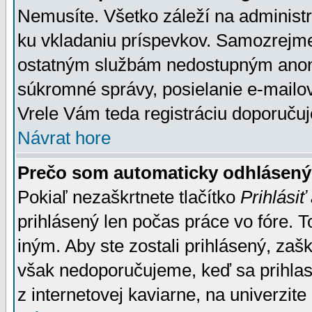
Nemusíte. Všetko záleží na administrá
ku vkladaniu príspevkov. Samozrejme
ostatným službám nedostupným anon
súkromné správy, posielanie e-mailov
Vrele Vám teda registráciu doporučuj
Návrat hore
Prečo som automaticky odhlásen
Pokiaľ nezaškrtnete tlačítko
Prihlásiť
prihlásený len počas práce vo fóre. 
iným. Aby ste zostali prihlásený, zaškr
však nedoporučujeme, keď sa prihlasuj
z internetovej kaviarne, na univerzite 