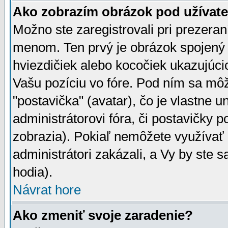
Ako zobrazím obrázok pod užíva
Možno ste zaregistrovali pri prezera
menom. Ten prvý je obrázok spojený 
hviezdičiek alebo kocočiek ukazujúcic
Vašu pozíciu vo fóre. Pod ním sa m
"postavička" (avatar), čo je vlastne 
administrátorovi fóra, či postavičky p
zobrazia). Pokiaľ nemôžete využívať 
administrátori zakázali, a Vy by ste 
hodia).
Návrat hore
Ako zmeniť svoje zaradenie?