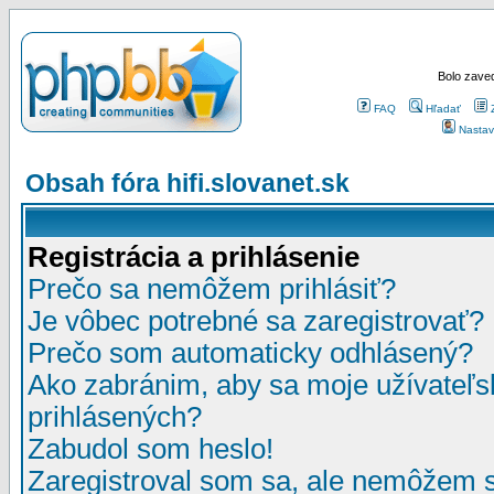
Bolo zaved
FAQ
Hľadať
Nastav
Obsah fóra hifi.slovanet.sk
Registrácia a prihlásenie
Prečo sa nemôžem prihlásiť?
Je vôbec potrebné sa zaregistrovať?
Prečo som automaticky odhlásený?
Ako zabránim, aby sa moje užívateľ
prihlásených?
Zabudol som heslo!
Zaregistroval som sa, ale nemôžem sa