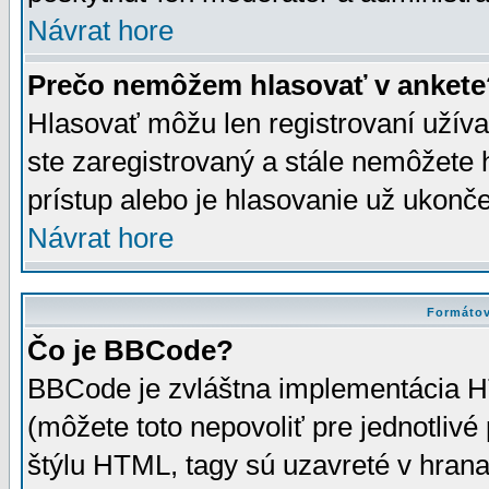
Návrat hore
Prečo nemôžem hlasovať v ankete
Hlasovať môžu len registrovaní užívat
ste zaregistrovaný a stále nemôžet
prístup alebo je hlasovanie už ukonč
Návrat hore
Formátov
Čo je BBCode?
BBCode je zvláštna implementácia HT
(môžete toto nepovoliť pre jednotli
štýlu HTML, tagy sú uzavreté v hrana