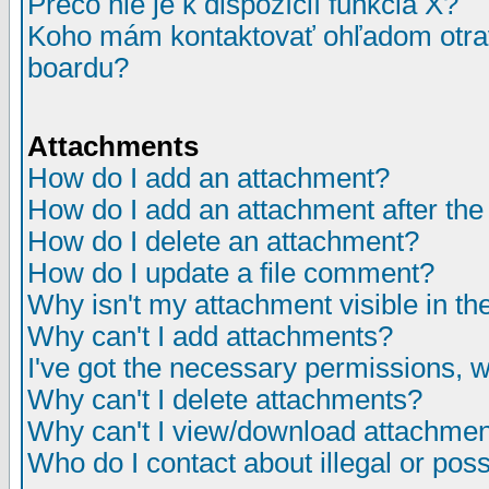
Prečo nie je k dispozícií funkcia X?
Koho mám kontaktovať ohľadom otrav
boardu?
Attachments
How do I add an attachment?
How do I add an attachment after the i
How do I delete an attachment?
How do I update a file comment?
Why isn't my attachment visible in th
Why can't I add attachments?
I've got the necessary permissions, 
Why can't I delete attachments?
Why can't I view/download attachme
Who do I contact about illegal or poss