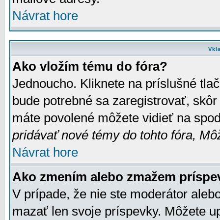
Návrat hore
Vkl
Ako vložím tému do fóra?
Jednoucho. Kliknete na príslušné tla
bude potrebné sa zaregistrovať, skôr 
máte povolené môžete vidieť na spodn
pridávať nové témy do tohto fóra, Môž
Návrat hore
Ako zmením alebo zmažem príspe
V prípade, že nie ste moderátor aleb
mazať len svoje príspevky. Môžete u