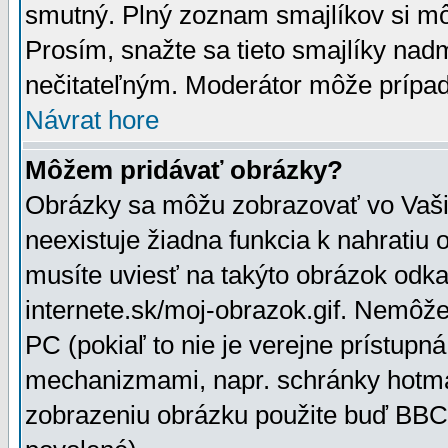
smutný. Plný zoznam smajlíkov si mô
Prosím, snažte sa tieto smajlíky nad
nečitateľným. Moderátor môže prípa
Návrat hore
Môžem pridávať obrázky?
Obrázky sa môžu zobrazovať vo Vaši
neexistuje žiadna funkcia k nahratiu
musíte uviesť na takýto obrázok odka
internete.sk/moj-obrazok.gif. Nemôž
PC (pokiaľ to nie je verejne prístupn
mechanizmami, napr. schránky hotmai
zobrazeniu obrázku použite buď BBCo