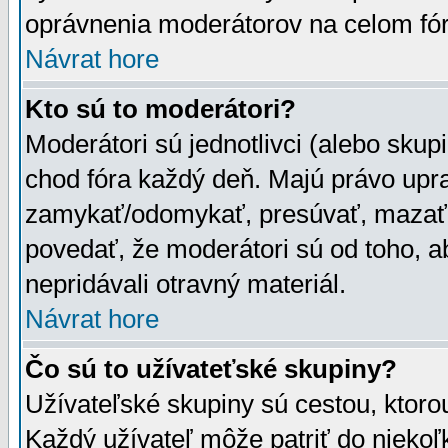
oprávnenia moderátorov na celom fór
Návrat hore
Kto sú to moderátori?
Moderátori sú jednotlivci (alebo skupi
chod fóra každý deň. Majú právo upr
zamykať/odomykať, presúvať, mazať a
povedať, že moderátori sú od toho, a
nepridávali otravný materiál.
Návrat hore
Čo sú to užívateťské skupiny?
Užívateľské skupiny sú cestou, ktoro
Každý užívateľ môže patriť do nieko