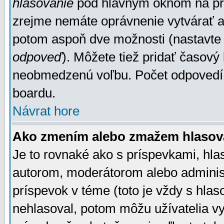
hlasovanie
pod hlavným oknom na prid
zrejme nemáte oprávnenie vytvárať an
potom aspoň dve možnosti (nastavte 
odpoveď
). Môžete tiež pridať časový
neobmedzenú voľbu. Počet odpovedí, 
boardu.
Návrat hore
Ako zmením alebo zmažem hlasov
Je to rovnaké ako s príspevkami, h
autorom, moderátorom alebo administ
príspevok v téme (toto je vždy s hlas
nehlasoval, potom môžu užívatelia v