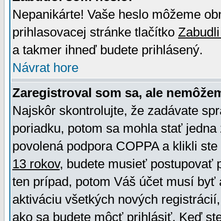
Nepanikárte! Vaše heslo môžeme obno
prihlasovacej stránke tlačítko
Zabudli
a takmer ihneď budete prihlásený.
Návrat hore
Zaregistroval som sa, ale nemôžem
Najskôr skontrolujte, že zadávate sp
poriadku, potom sa mohla stať jedna 
povolená podpora COPPA a klikli ste 
13 rokov
, budete musieť postupovať po
ten prípad, potom Váš účet musí byť 
aktiváciu všetkých nových registráci
ako sa budete môcť prihlásiť. Keď ste 