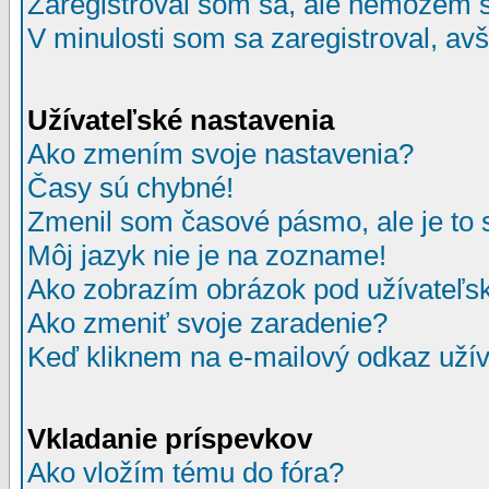
Zaregistroval som sa, ale nemôžem sa
V minulosti som sa zaregistroval, av
Užívateľské nastavenia
Ako zmením svoje nastavenia?
Časy sú chybné!
Zmenil som časové pásmo, ale je to 
Môj jazyk nie je na zozname!
Ako zobrazím obrázok pod užívate
Ako zmeniť svoje zaradenie?
Keď kliknem na e-mailový odkaz užív
Vkladanie príspevkov
Ako vložím tému do fóra?