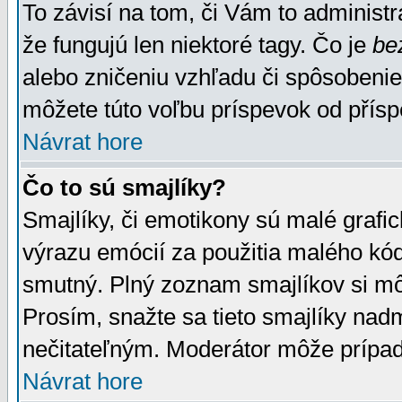
To závisí na tom, či Vám to administrá
že fungujú len niektoré tagy. Čo je
be
alebo zničeniu vzhľadu či spôsobeni
môžete túto voľbu príspevok od přís
Návrat hore
Čo to sú smajlíky?
Smajlíky, či emotikony sú malé grafic
výrazu emócií za použitia malého kód
smutný. Plný zoznam smajlíkov si mô
Prosím, snažte sa tieto smajlíky nad
nečitateľným. Moderátor môže prípa
Návrat hore