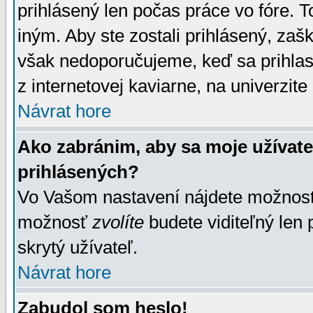
prihlásený len počas práce vo fóre. 
iným. Aby ste zostali prihlásený, zaškr
však nedoporučujeme, keď sa prihlasuj
z internetovej kaviarne, na univerzite 
Návrat hore
Ako zabránim, aby sa moje užívat
prihlásených?
Vo Vašom nastavení nájdete možno
možnosť
zvolíte
budete viditeľný len 
skrytý užívateľ.
Návrat hore
Zabudol som heslo!