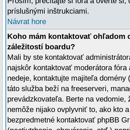
Prosím, prečítajte si fóra a overte si,
príslušnými inštrukciami.
Návrat hore
Koho mám kontaktovať ohľadom ot
záležitostí boardu?
Mali by ste kontaktovať administrátor
najskôr kontaktovať moderátora fóra a
nedeje, kontaktujte majiteľa domény 
táto služba beží na freeserveri, man
prevádzkovateľa. Berte na vedomie
nemôže nijako ovplyvniť to, ako kto 
bezpredmetné kontaktovať phpBB Grou