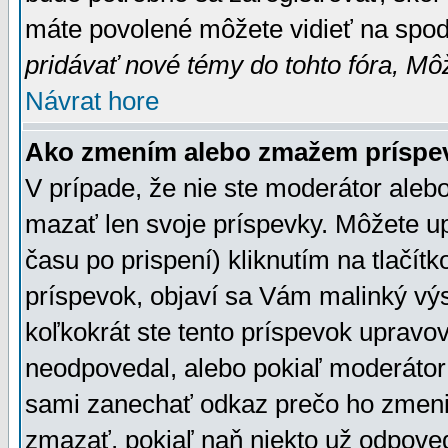
máte povolené môžete vidieť na spodn
pridávať nové témy do tohto fóra, Môž
Návrat hore
Ako zmením alebo zmažem príspe
V prípade, že nie ste moderátor aleb
mazať len svoje príspevky. Môžete u
času po prispení) kliknutím na tlačít
príspevok, objaví sa Vám malinký výs
koľkokrát ste tento príspevok upravova
neodpovedal, alebo pokiaľ moderátor č
sami zanechať odkaz prečo ho zmenil
zmazať, pokiaľ naň niekto už odpoved