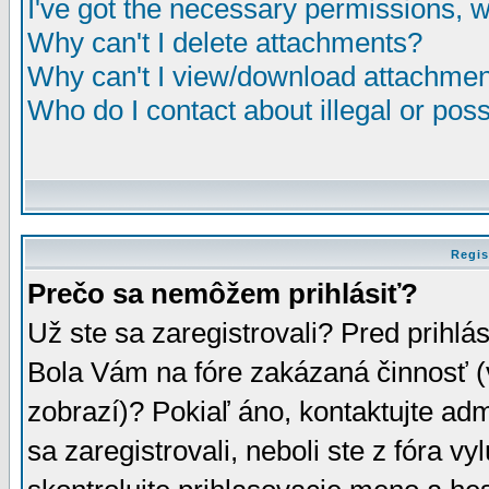
I've got the necessary permissions, 
Why can't I delete attachments?
Why can't I view/download attachme
Who do I contact about illegal or poss
Regis
Prečo sa nemôžem prihlásiť?
Už ste sa zaregistrovali? Pred prihlá
Bola Vám na fóre zakázaná činnosť (
zobrazí)? Pokiaľ áno, kontaktujte adm
sa zaregistrovali, neboli ste z fóra v