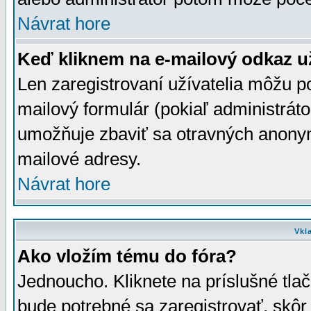
Návrat hore
Keď kliknem na e-mailový odkaz už
Len zaregistrovaní užívatelia môžu p
mailový formulár (pokiaľ administráto
umožňuje zbaviť sa otravných anonym
mailové adresy.
Návrat hore
Vkl
Ako vložím tému do fóra?
Jednoucho. Kliknete na príslušné tla
bude potrebné sa zaregistrovať, skôr 