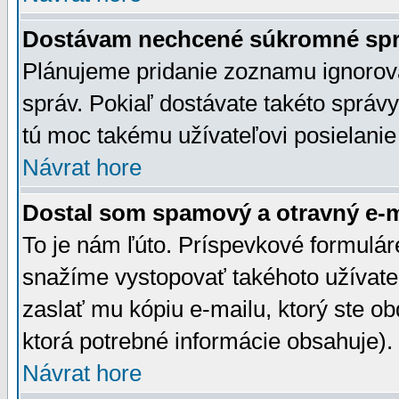
Dostávam nechcené súkromné spr
Plánujeme pridanie zoznamu ignorov
správ. Pokiaľ dostávate takéto správy
tú moc takému užívateľovi posielanie
Návrat hore
Dostal som spamový a otravný e-ma
To je nám ľúto. Príspevkové formulá
snažíme vystopovať takéhoto užívateľ
zaslať mu kópiu e-mailu, ktorý ste obdr
ktorá potrebné informácie obsahuje)
Návrat hore