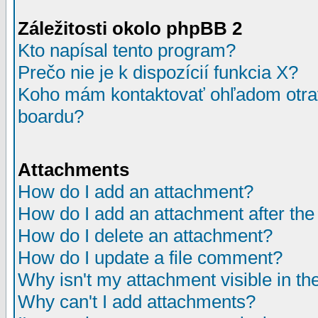
Záležitosti okolo phpBB 2
Kto napísal tento program?
Prečo nie je k dispozícií funkcia X?
Koho mám kontaktovať ohľadom otrav
boardu?
Attachments
How do I add an attachment?
How do I add an attachment after the i
How do I delete an attachment?
How do I update a file comment?
Why isn't my attachment visible in th
Why can't I add attachments?