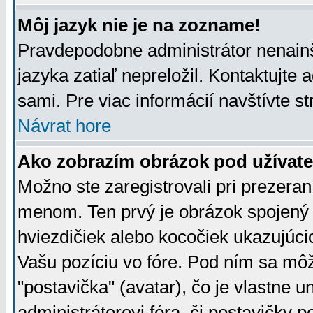
Môj jazyk nie je na zozname!
Pravdepodobne administrátor nenainšt
jazyka zatiaľ nepreložil. Kontaktujte 
sami. Pre viac informácií navštívte s
Návrat hore
Ako zobrazím obrázok pod užíva
Možno ste zaregistrovali pri prezera
menom. Ten prvý je obrázok spojený 
hviezdičiek alebo kocočiek ukazujúcic
Vašu pozíciu vo fóre. Pod ním sa m
"postavička" (avatar), čo je vlastne 
administrátorovi fóra, či postavičky p