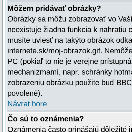
Môžem pridávať obrázky?
Obrázky sa môžu zobrazovať vo Vaši
neexistuje žiadna funkcia k nahratiu
musíte uviesť na takýto obrázok odka
internete.sk/moj-obrazok.gif. Nemôž
PC (pokiaľ to nie je verejne prístupn
mechanizmami, napr. schránky hotmai
zobrazeniu obrázku použite buď BBCo
povolené).
Návrat hore
Čo sú to oznámenia?
Oznámenia často prinášajú dôležité in