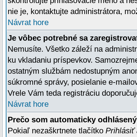
skontrolujte prihlasovacie meno a he
nie je, kontaktujte administrátora, 
Návrat hore
Je vôbec potrebné sa zaregistrova
Nemusíte. Všetko záleží na administrá
ku vkladaniu príspevkov. Samozrejme
ostatným službám nedostupným anon
súkromné správy, posielanie e-mailov
Vrele Vám teda registráciu doporučuj
Návrat hore
Prečo som automaticky odhlásen
Pokiaľ nezaškrtnete tlačítko
Prihlásiť