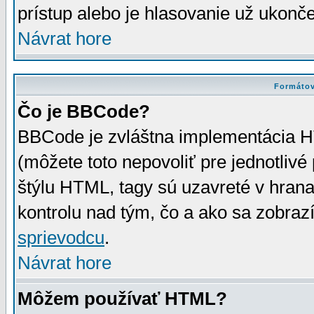
prístup alebo je hlasovanie už ukonč
Návrat hore
Formátov
Čo je BBCode?
BBCode je zvláštna implementácia HT
(môžete toto nepovoliť pre jednotli
štýlu HTML, tagy sú uzavreté v hrana
kontrolu nad tým, čo a ako sa zobrazí
sprievodcu
.
Návrat hore
Môžem používať HTML?