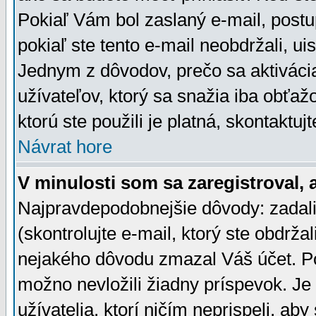
Pokiaľ Vám bol zaslaný e-mail, postu
pokiaľ ste tento e-mail neobdržali, ui
Jednym z dôvodov, prečo sa aktiváci
užívateľov, ktorý sa snažia iba obťažo
ktorú ste použili je platná, skontaktuj
Návrat hore
V minulosti som sa zaregistroval, 
Najpravdepodobnejšie dôvody: zadali
(skontrolujte e-mail, ktorý ste obdržali
nejakého dôvodu zmazal Váš účet. Pok
možno nevložili žiadny príspevok. Je 
užívatelia, ktorí ničím neprispeli, a