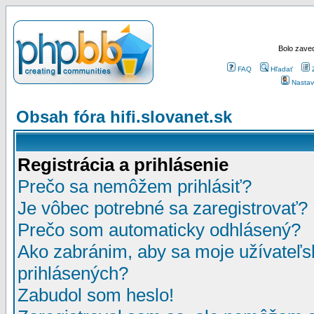
Bolo zaved
FAQ
Hľadať
Nastav
Obsah fóra hifi.slovanet.sk
Registrácia a prihlásenie
Prečo sa nemôžem prihlásiť?
Je vôbec potrebné sa zaregistrovať?
Prečo som automaticky odhlásený?
Ako zabránim, aby sa moje užívateľ
prihlásených?
Zabudol som heslo!