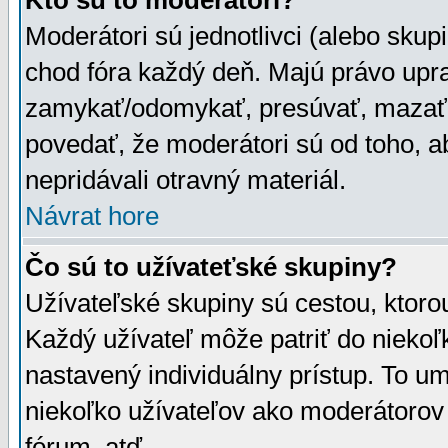
Kto sú to moderátori?
Moderátori sú jednotlivci (alebo skupi
chod fóra každý deň. Majú právo upr
zamykať/odomykať, presúvať, mazať a
povedať, že moderátori sú od toho, a
nepridávali otravný materiál.
Návrat hore
Čo sú to užívateťské skupiny?
Užívateľské skupiny sú cestou, ktoro
Každý užívateľ môže patriť do nieko
nastavený individuálny prístup. To u
niekoľko užívateľov ako moderátorov 
fórum, atď.