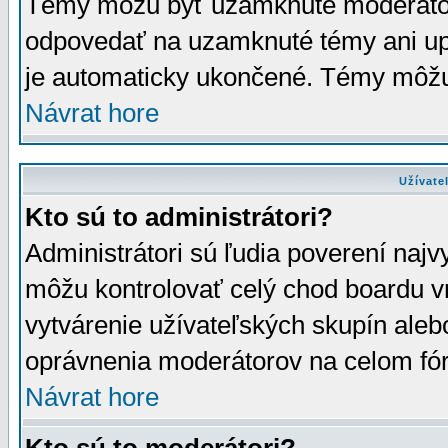
Témy môžu byť uzamknuté moderáto
odpovedať na uzamknuté témy ani up
je automaticky ukončené. Témy môžu
Návrat hore
Užívate
Kto sú to administrátori?
Administrátori sú ľudia poverení najv
môžu kontrolovať celý chod boardu v
vytvárenie užívateľských skupín aleb
oprávnenia moderátorov na celom fór
Návrat hore