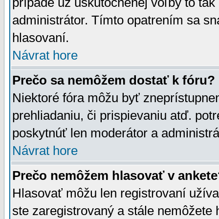
prípade už uskutočnenej voľby to tak
administrátor. Tímto opatrením sa sn
hlasovaní.
Návrat hore
Prečo sa nemôžem dostať k fóru?
Niektoré fóra môžu byť zneprístupnen
prehliadaniu, či prispievaniu atď. pot
poskytnúť len moderátor a administrát
Návrat hore
Prečo nemôžem hlasovať v ankete
Hlasovať môžu len registrovaní užívat
ste zaregistrovaný a stále nemôžet