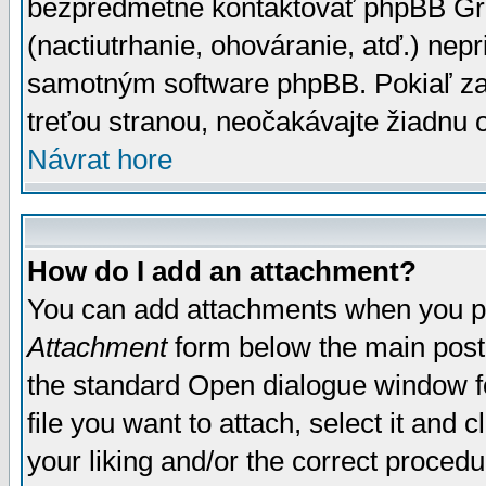
bezpredmetné kontaktovať phpBB Grou
(nactiutrhanie, ohováranie, atď.) ne
samotným software phpBB. Pokiaľ zaš
treťou stranou, neočakávajte žiadnu
Návrat hore
How do I add an attachment?
You can add attachments when you p
Attachment
form below the main post
the standard Open dialogue window fo
file you want to attach, select it and
your liking and/or the correct proced