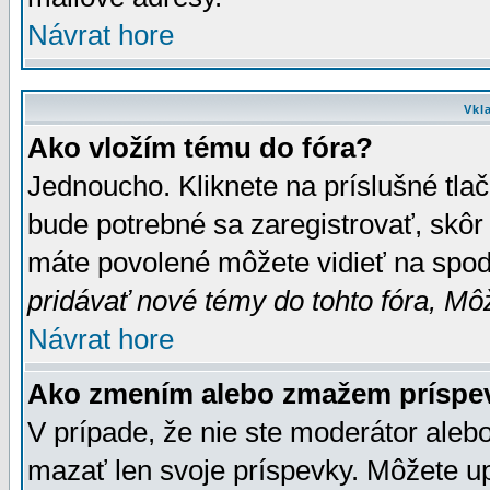
Návrat hore
Vkl
Ako vložím tému do fóra?
Jednoucho. Kliknete na príslušné tla
bude potrebné sa zaregistrovať, skôr 
máte povolené môžete vidieť na spodn
pridávať nové témy do tohto fóra, Môž
Návrat hore
Ako zmením alebo zmažem príspe
V prípade, že nie ste moderátor aleb
mazať len svoje príspevky. Môžete u