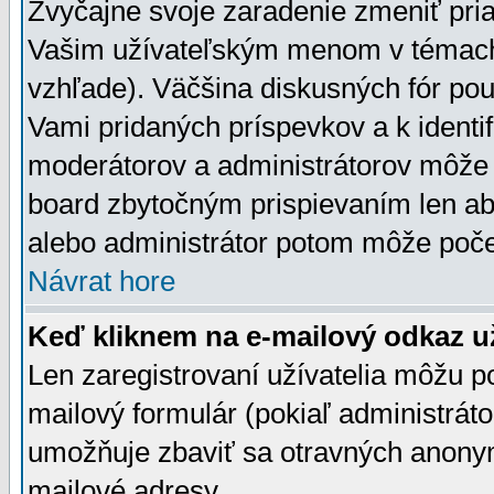
Zvyčajne svoje zaradenie zmeniť pr
Vašim užívateľským menom v témach 
vzhľade). Väčšina diskusných fór pou
Vami pridaných príspevkov a k identif
moderátorov a administrátorov môže 
board zbytočným prispievaním len aby
alebo administrátor potom môže počet
Návrat hore
Keď kliknem na e-mailový odkaz už
Len zaregistrovaní užívatelia môžu p
mailový formulár (pokiaľ administráto
umožňuje zbaviť sa otravných anonym
mailové adresy.