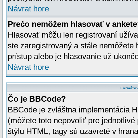
Návrat hore
Prečo nemôžem hlasovať v ankete
Hlasovať môžu len registrovaní užívat
ste zaregistrovaný a stále nemôžet
prístup alebo je hlasovanie už ukonč
Návrat hore
Formátov
Čo je BBCode?
BBCode je zvláštna implementácia HT
(môžete toto nepovoliť pre jednotli
štýlu HTML, tagy sú uzavreté v hrana