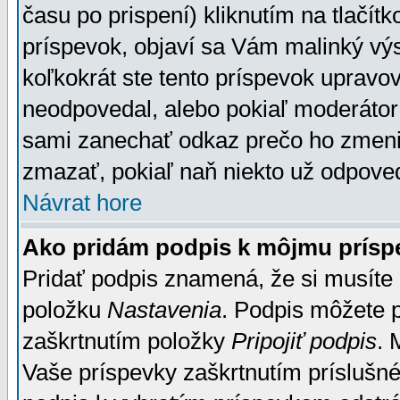
času po prispení) kliknutím na tlačít
príspevok, objaví sa Vám malinký výs
koľkokrát ste tento príspevok upravova
neodpovedal, alebo pokiaľ moderátor č
sami zanechať odkaz prečo ho zmenil
zmazať, pokiaľ naň niekto už odpoved
Návrat hore
Ako pridám podpis k môjmu prísp
Pridať podpis znamená, že si musíte n
položku
Nastavenia
. Podpis môžete 
zaškrtnutím položky
Pripojiť podpis
. 
Vaše príspevky zaškrtnutím príslušné