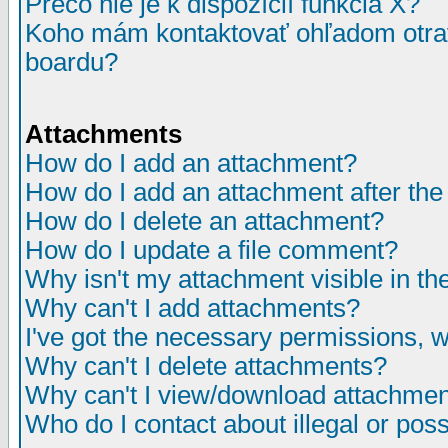
Prečo nie je k dispozícií funkcia X?
Koho mám kontaktovať ohľadom otrav
boardu?
Attachments
How do I add an attachment?
How do I add an attachment after the i
How do I delete an attachment?
How do I update a file comment?
Why isn't my attachment visible in th
Why can't I add attachments?
I've got the necessary permissions, 
Why can't I delete attachments?
Why can't I view/download attachme
Who do I contact about illegal or poss