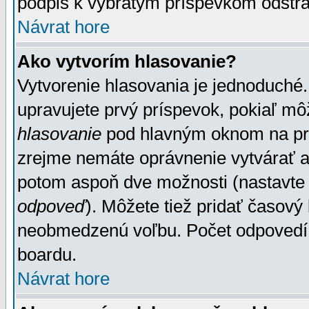
podpis k vybratým príspevkom odstrá
Návrat hore
Ako vytvorím hlasovanie?
Vytvorenie hlasovania je jednoduché.
upravujete prvý príspevok, pokiaľ môž
hlasovanie
pod hlavným oknom na prid
zrejme nemáte oprávnenie vytvárať an
potom aspoň dve možnosti (nastavte 
odpoveď
). Môžete tiež pridať časový
neobmedzenú voľbu. Počet odpovedí, 
boardu.
Návrat hore