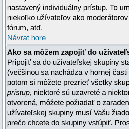
nastavený individuálny prístup. To u
niekoľko užívateľov ako moderátorov 
fórum, atď.
Návrat hore
Ako sa môžem zapojiť do užívateľ
Pripojiť sa do užívateľskej skupiny s
(večšinou sa nachádza v hornej časti 
potom si môžete prezrieť všetky sku
prístup
, niektoré sú uzavreté a niekt
otvorená, môžete požiadať o zaradeni
užívateľskej skupiny musí Vašu žiado
prečo chcete do skupiny vstúpiť. Pro