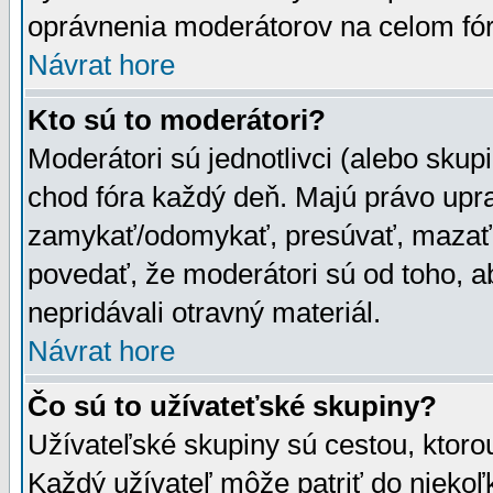
oprávnenia moderátorov na celom fór
Návrat hore
Kto sú to moderátori?
Moderátori sú jednotlivci (alebo skupi
chod fóra každý deň. Majú právo upr
zamykať/odomykať, presúvať, mazať a
povedať, že moderátori sú od toho, a
nepridávali otravný materiál.
Návrat hore
Čo sú to užívateťské skupiny?
Užívateľské skupiny sú cestou, ktoro
Každý užívateľ môže patriť do nieko