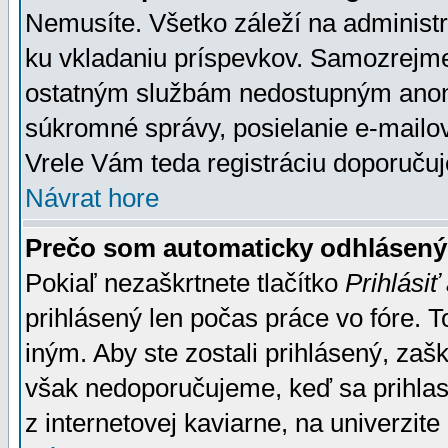
Nemusíte. Všetko záleží na administrá
ku vkladaniu príspevkov. Samozrejme
ostatným službám nedostupným anon
súkromné správy, posielanie e-mailov
Vrele Vám teda registráciu doporučuj
Návrat hore
Prečo som automaticky odhlásen
Pokiaľ nezaškrtnete tlačítko
Prihlásiť
prihlásený len počas práce vo fóre. 
iným. Aby ste zostali prihlásený, zaškr
však nedoporučujeme, keď sa prihlasuj
z internetovej kaviarne, na univerzite 