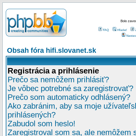
Bolo zaved
FAQ
Hľadať
Nastav
Obsah fóra hifi.slovanet.sk
Registrácia a prihlásenie
Prečo sa nemôžem prihlásiť?
Je vôbec potrebné sa zaregistrovať?
Prečo som automaticky odhlásený?
Ako zabránim, aby sa moje užívateľ
prihlásených?
Zabudol som heslo!
Zaregistroval som sa, ale nemôžem sa