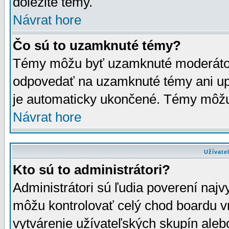
dôležité témy.
Návrat hore
Čo sú to uzamknuté témy?
Témy môžu byť uzamknuté moderáto
odpovedať na uzamknuté témy ani up
je automaticky ukončené. Témy môžu
Návrat hore
Užívate
Kto sú to administrátori?
Administrátori sú ľudia poverení najv
môžu kontrolovať celý chod boardu v
vytvárenie užívateľských skupín aleb