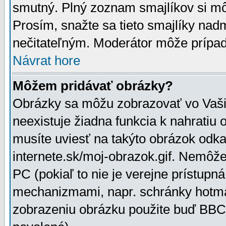
smutný. Plný zoznam smajlíkov si mô
Prosím, snažte sa tieto smajlíky nad
nečitateľným. Moderátor môže prípa
Návrat hore
Môžem pridávať obrázky?
Obrázky sa môžu zobrazovať vo Vaši
neexistuje žiadna funkcia k nahratiu
musíte uviesť na takýto obrázok odka
internete.sk/moj-obrazok.gif. Nemôž
PC (pokiaľ to nie je verejne prístupn
mechanizmami, napr. schránky hotmai
zobrazeniu obrázku použite buď BBCo