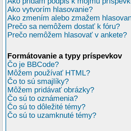
Ako pridám podpis k môjmu príspev
Ako vytvorím hlasovanie?
Ako zmením alebo zmažem hlasovan
Prečo sa nemôžem dostať k fóru?
Prečo nemôžem hlasovať v ankete?
Formátovanie a typy príspevkov
Čo je BBCode?
Môžem používať HTML?
Čo to sú smajlíky?
Môžem pridávať obrázky?
Čo sú to oznámenia?
Čo sú to dôležité témy?
Čo sú to uzamknuté témy?