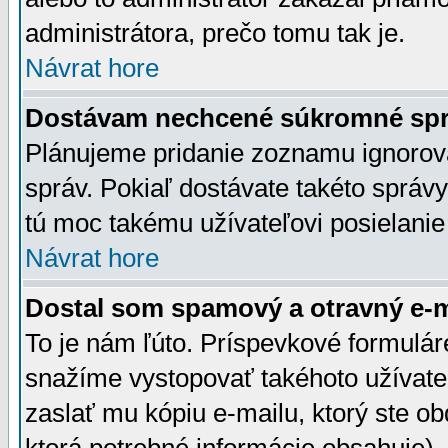
administrátora, prečo tomu tak je.
Návrat hore
Dostávam nechcené súkromné spr
Plánujeme pridanie zoznamu ignorov
správ. Pokiaľ dostávate takéto správy
tú moc takému užívateľovi posielanie
Návrat hore
Dostal som spamový a otravný e-ma
To je nám ľúto. Príspevkové formulá
snažíme vystopovať takéhoto užívateľ
zaslať mu kópiu e-mailu, ktorý ste obdr