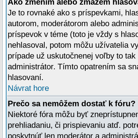
Ako zmením alebo zmažem hlasov
Je to rovnaké ako s príspevkami, h
autorom, moderátorom alebo administ
príspevok v téme (toto je vždy s hlas
nehlasoval, potom môžu užívatelia v
prípade už uskutočnenej voľby to tak
administrátor. Tímto opatrením sa sn
hlasovaní.
Návrat hore
Prečo sa nemôžem dostať k fóru?
Niektoré fóra môžu byť zneprístupnen
prehliadaniu, či prispievaniu atď. pot
poskytnúť len moderátor a administrát