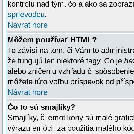
kontrolu nad tým, čo a ako sa zobrazí
sprievodcu
.
Návrat hore
Môžem používať HTML?
To závisí na tom, či Vám to administrá
že fungujú len niektoré tagy. Čo je
be
alebo zničeniu vzhľadu či spôsobeni
môžete túto voľbu príspevok od přís
Návrat hore
Čo to sú smajlíky?
Smajlíky, či emotikony sú malé grafic
výrazu emócií za použitia malého kód