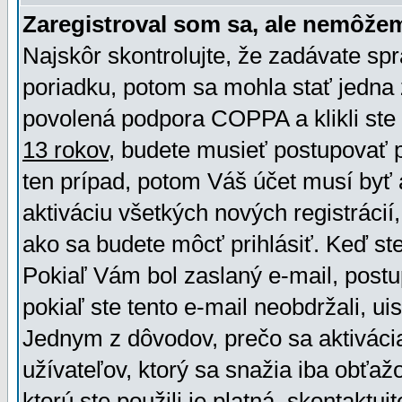
Zaregistroval som sa, ale nemôžem
Najskôr skontrolujte, že zadávate sp
poriadku, potom sa mohla stať jedna 
povolená podpora COPPA a klikli ste 
13 rokov
, budete musieť postupovať po
ten prípad, potom Váš účet musí byť 
aktiváciu všetkých nových registráci
ako sa budete môcť prihlásiť. Keď ste 
Pokiaľ Vám bol zaslaný e-mail, postu
pokiaľ ste tento e-mail neobdržali, ui
Jednym z dôvodov, prečo sa aktiváci
užívateľov, ktorý sa snažia iba obťažo
ktorú ste použili je platná, skontaktuj