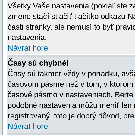
Všetky Vaše nastavenia (pokiaľ ste z
zmene stačí stlačiť tlačítko odkazu
N
časti stránky, ale nemusí to byť prav
nastavenia.
Návrat hore
Časy sú chybné!
Časy sú takmer vždy v poriadku, avša
časovom pásme než v tom, v ktorom s
časové pásmo v nastaveniach. Bert
podobné nastavenia môžu meniť len re
registrovaný, toto je dobrý dôvod, pre
Návrat hore