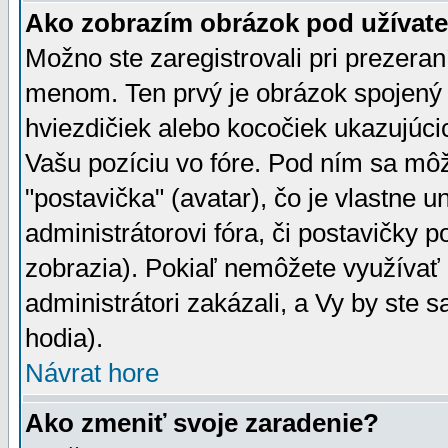
Ako zobrazím obrázok pod užíva
Možno ste zaregistrovali pri prezera
menom. Ten prvý je obrázok spojený 
hviezdičiek alebo kocočiek ukazujúcic
Vašu pozíciu vo fóre. Pod ním sa m
"postavička" (avatar), čo je vlastne 
administrátorovi fóra, či postavičky p
zobrazia). Pokiaľ nemôžete využívať 
administrátori zakázali, a Vy by ste 
hodia).
Návrat hore
Ako zmeniť svoje zaradenie?