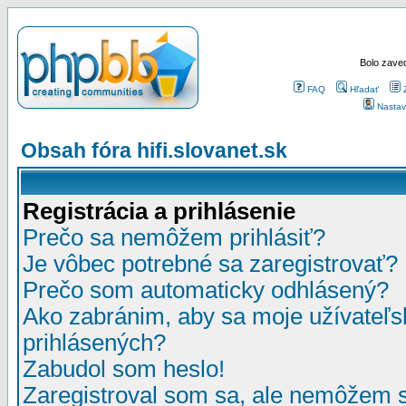
Bolo zaved
FAQ
Hľadať
Nastav
Obsah fóra hifi.slovanet.sk
Registrácia a prihlásenie
Prečo sa nemôžem prihlásiť?
Je vôbec potrebné sa zaregistrovať?
Prečo som automaticky odhlásený?
Ako zabránim, aby sa moje užívateľ
prihlásených?
Zabudol som heslo!
Zaregistroval som sa, ale nemôžem sa