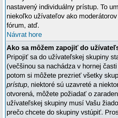
nastavený individuálny prístup. To u
niekoľko užívateľov ako moderátorov 
fórum, atď.
Návrat hore
Ako sa môžem zapojiť do užívateľ
Pripojiť sa do užívateľskej skupiny s
(večšinou sa nachádza v hornej časti 
potom si môžete prezrieť všetky sku
prístup
, niektoré sú uzavreté a niekt
otvorená, môžete požiadať o zaradeni
užívateľskej skupiny musí Vašu žiado
prečo chcete do skupiny vstúpiť. Pro