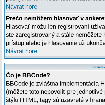
Návrat hore
Prečo nemôžem hlasovať v ankete
Hlasovať môžu len registrovaní užívat
ste zaregistrovaný a stále nemôžet
prístup alebo je hlasovanie už ukonč
Návrat hore
Formátov
Čo je BBCode?
BBCode je zvláštna implementácia HT
(môžete toto nepovoliť pre jednotli
štýlu HTML, tagy sú uzavreté v hrana