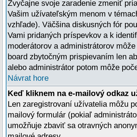
Zvyčajne svoje zaradenie zmeniť pr
Vašim užívateľským menom v témach 
vzhľade). Väčšina diskusných fór pou
Vami pridaných príspevkov a k identif
moderátorov a administrátorov môže 
board zbytočným prispievaním len aby
alebo administrátor potom môže počet
Návrat hore
Keď kliknem na e-mailový odkaz už
Len zaregistrovaní užívatelia môžu p
mailový formulár (pokiaľ administráto
umožňuje zbaviť sa otravných anonym
mailové adresy.