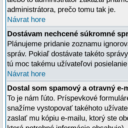
administrátora, prečo tomu tak je.
Návrat hore
Dostávam nechcené súkromné spr
Plánujeme pridanie zoznamu ignorov
správ. Pokiaľ dostávate takéto správy
tú moc takému užívateľovi posielanie
Návrat hore
Dostal som spamový a otravný e-ma
To je nám ľúto. Príspevkové formulá
snažíme vystopovať takéhoto užívateľ
zaslať mu kópiu e-mailu, ktorý ste obdr