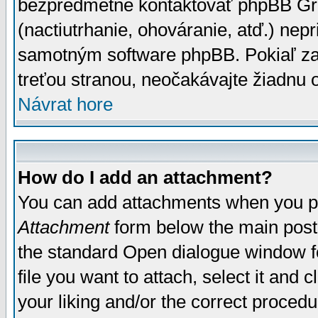
bezpredmetné kontaktovať phpBB Grou
(nactiutrhanie, ohováranie, atď.) ne
samotným software phpBB. Pokiaľ zaš
treťou stranou, neočakávajte žiadnu
Návrat hore
How do I add an attachment?
You can add attachments when you p
Attachment
form below the main post
the standard Open dialogue window fo
file you want to attach, select it and
your liking and/or the correct proced