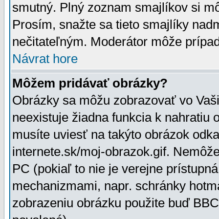
smutný. Plný zoznam smajlíkov si mô
Prosím, snažte sa tieto smajlíky nad
nečitateľným. Moderátor môže prípa
Návrat hore
Môžem pridávať obrázky?
Obrázky sa môžu zobrazovať vo Vaši
neexistuje žiadna funkcia k nahratiu
musíte uviesť na takýto obrázok odka
internete.sk/moj-obrazok.gif. Nemôž
PC (pokiaľ to nie je verejne prístupn
mechanizmami, napr. schránky hotmai
zobrazeniu obrázku použite buď BBCo