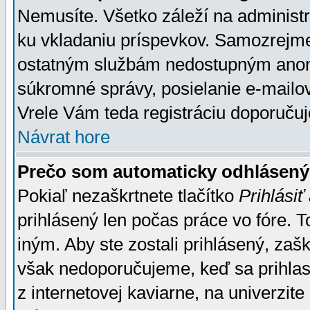
Nemusíte. Všetko záleží na administrá
ku vkladaniu príspevkov. Samozrejme
ostatným službám nedostupným anon
súkromné správy, posielanie e-mailov
Vrele Vám teda registráciu doporučuj
Návrat hore
Prečo som automaticky odhlásen
Pokiaľ nezaškrtnete tlačítko
Prihlásiť
prihlásený len počas práce vo fóre. 
iným. Aby ste zostali prihlásený, zaškr
však nedoporučujeme, keď sa prihlasuj
z internetovej kaviarne, na univerzite 