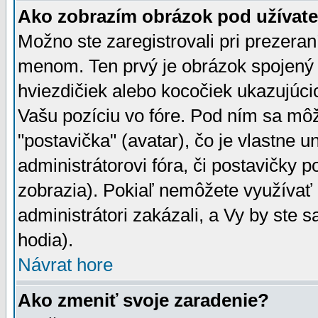
Ako zobrazím obrázok pod užíva
Možno ste zaregistrovali pri prezera
menom. Ten prvý je obrázok spojený 
hviezdičiek alebo kocočiek ukazujúcic
Vašu pozíciu vo fóre. Pod ním sa m
"postavička" (avatar), čo je vlastne 
administrátorovi fóra, či postavičky p
zobrazia). Pokiaľ nemôžete využívať 
administrátori zakázali, a Vy by ste 
hodia).
Návrat hore
Ako zmeniť svoje zaradenie?