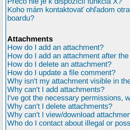
Prečo nie je k dispozícií funkcia X?
Koho mám kontaktovať ohľadom otrav
boardu?
Attachments
How do I add an attachment?
How do I add an attachment after the i
How do I delete an attachment?
How do I update a file comment?
Why isn't my attachment visible in th
Why can't I add attachments?
I've got the necessary permissions, 
Why can't I delete attachments?
Why can't I view/download attachme
Who do I contact about illegal or poss