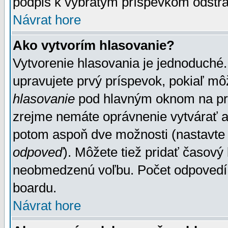
podpis k vybratým príspevkom odstrá
Návrat hore
Ako vytvorím hlasovanie?
Vytvorenie hlasovania je jednoduché.
upravujete prvý príspevok, pokiaľ môž
hlasovanie
pod hlavným oknom na prid
zrejme nemáte oprávnenie vytvárať an
potom aspoň dve možnosti (nastavte 
odpoveď
). Môžete tiež pridať časový
neobmedzenú voľbu. Počet odpovedí, 
boardu.
Návrat hore