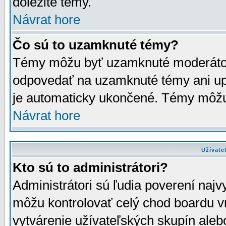
dôležité témy.
Návrat hore
Čo sú to uzamknuté témy?
Témy môžu byť uzamknuté moderáto
odpovedať na uzamknuté témy ani up
je automaticky ukončené. Témy môžu
Návrat hore
Užívate
Kto sú to administrátori?
Administrátori sú ľudia poverení najv
môžu kontrolovať celý chod boardu v
vytvárenie užívateľských skupín aleb