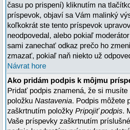
času po prispení) kliknutím na tlačít
príspevok, objaví sa Vám malinký výs
koľkokrát ste tento príspevok upravova
neodpovedal, alebo pokiaľ moderátor č
sami zanechať odkaz prečo ho zmenil
zmazať, pokiaľ naň niekto už odpoved
Návrat hore
Ako pridám podpis k môjmu prísp
Pridať podpis znamená, že si musíte n
položku
Nastavenia
. Podpis môžete 
zaškrtnutím položky
Pripojiť podpis
. 
Vaše príspevky zaškrtnutím príslušné