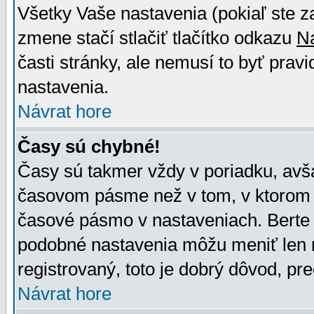
Všetky Vaše nastavenia (pokiaľ ste z
zmene stačí stlačiť tlačítko odkazu
N
časti stránky, ale nemusí to byť prav
nastavenia.
Návrat hore
Časy sú chybné!
Časy sú takmer vždy v poriadku, avša
časovom pásme než v tom, v ktorom s
časové pásmo v nastaveniach. Bert
podobné nastavenia môžu meniť len re
registrovaný, toto je dobrý dôvod, pre
Návrat hore