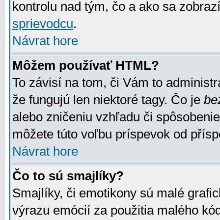
kontrolu nad tým, čo a ako sa zobrazí
sprievodcu
.
Návrat hore
Môžem používať HTML?
To závisí na tom, či Vám to administrá
že fungujú len niektoré tagy. Čo je
be
alebo zničeniu vzhľadu či spôsobeni
môžete túto voľbu príspevok od přís
Návrat hore
Čo to sú smajlíky?
Smajlíky, či emotikony sú malé grafic
výrazu emócií za použitia malého kód