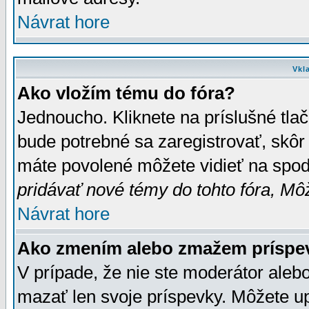
Návrat hore
Vkl
Ako vložím tému do fóra?
Jednoucho. Kliknete na príslušné tla
bude potrebné sa zaregistrovať, skôr 
máte povolené môžete vidieť na spodn
pridávať nové témy do tohto fóra, Môž
Návrat hore
Ako zmením alebo zmažem príspe
V prípade, že nie ste moderátor aleb
mazať len svoje príspevky. Môžete u