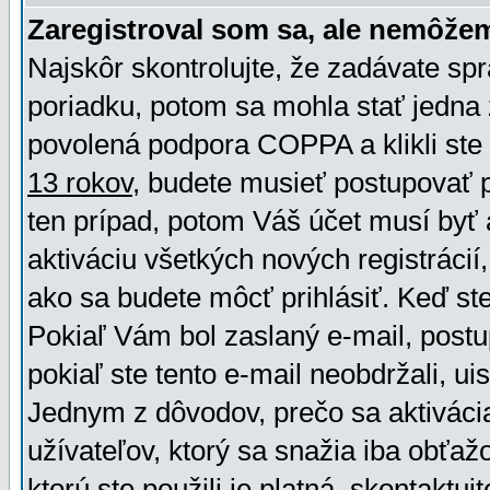
Zaregistroval som sa, ale nemôžem
Najskôr skontrolujte, že zadávate sp
poriadku, potom sa mohla stať jedna 
povolená podpora COPPA a klikli ste 
13 rokov
, budete musieť postupovať po
ten prípad, potom Váš účet musí byť 
aktiváciu všetkých nových registráci
ako sa budete môcť prihlásiť. Keď ste 
Pokiaľ Vám bol zaslaný e-mail, postu
pokiaľ ste tento e-mail neobdržali, ui
Jednym z dôvodov, prečo sa aktiváci
užívateľov, ktorý sa snažia iba obťažo
ktorú ste použili je platná, skontaktuj