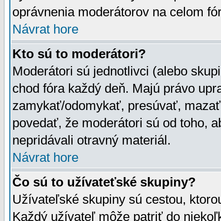
oprávnenia moderátorov na celom fór
Návrat hore
Kto sú to moderátori?
Moderátori sú jednotlivci (alebo skupi
chod fóra každý deň. Majú právo upr
zamykať/odomykať, presúvať, mazať a
povedať, že moderátori sú od toho, a
nepridávali otravný materiál.
Návrat hore
Čo sú to užívateťské skupiny?
Užívateľské skupiny sú cestou, ktoro
Každý užívateľ môže patriť do nieko