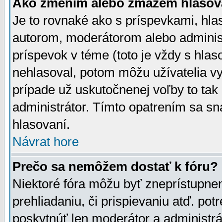
Ako zmením alebo zmažem hlasov
Je to rovnaké ako s príspevkami, h
autorom, moderátorom alebo administ
príspevok v téme (toto je vždy s hlas
nehlasoval, potom môžu užívatelia v
prípade už uskutočnenej voľby to tak
administrátor. Tímto opatrením sa sn
hlasovaní.
Návrat hore
Prečo sa nemôžem dostať k fóru?
Niektoré fóra môžu byť zneprístupnen
prehliadaniu, či prispievaniu atď. pot
poskytnúť len moderátor a administrát