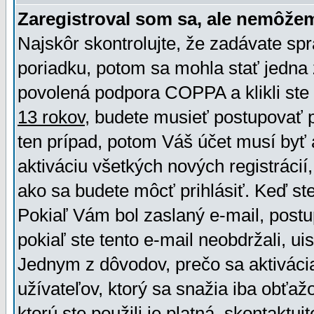
Zaregistroval som sa, ale nemôžem
Najskôr skontrolujte, že zadávate sp
poriadku, potom sa mohla stať jedna 
povolená podpora COPPA a klikli ste 
13 rokov
, budete musieť postupovať po
ten prípad, potom Váš účet musí byť 
aktiváciu všetkých nových registráci
ako sa budete môcť prihlásiť. Keď ste 
Pokiaľ Vám bol zaslaný e-mail, postu
pokiaľ ste tento e-mail neobdržali, ui
Jednym z dôvodov, prečo sa aktiváci
užívateľov, ktorý sa snažia iba obťažo
ktorú ste použili je platná, skontaktuj