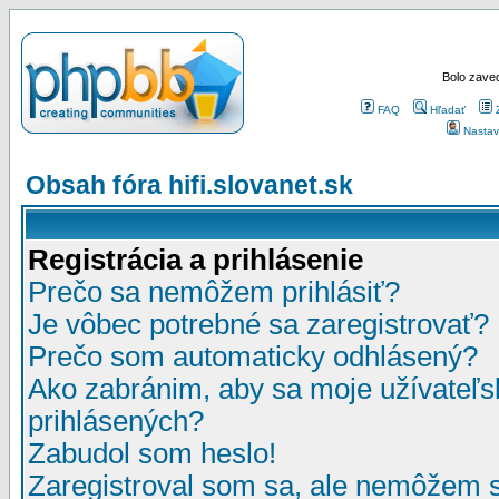
Bolo zaved
FAQ
Hľadať
Nastav
Obsah fóra hifi.slovanet.sk
Registrácia a prihlásenie
Prečo sa nemôžem prihlásiť?
Je vôbec potrebné sa zaregistrovať?
Prečo som automaticky odhlásený?
Ako zabránim, aby sa moje užívateľ
prihlásených?
Zabudol som heslo!
Zaregistroval som sa, ale nemôžem sa