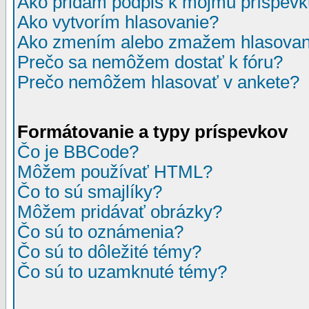
Ako pridám podpis k môjmu príspev
Ako vytvorím hlasovanie?
Ako zmením alebo zmažem hlasovan
Prečo sa nemôžem dostať k fóru?
Prečo nemôžem hlasovať v ankete?
Formátovanie a typy príspevkov
Čo je BBCode?
Môžem používať HTML?
Čo to sú smajlíky?
Môžem pridávať obrázky?
Čo sú to oznámenia?
Čo sú to dôležité témy?
Čo sú to uzamknuté témy?