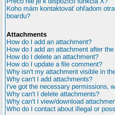
Prečo nie je k dispozícií funkcia X?
Koho mám kontaktovať ohľadom otrav
boardu?
Attachments
How do I add an attachment?
How do I add an attachment after the i
How do I delete an attachment?
How do I update a file comment?
Why isn't my attachment visible in th
Why can't I add attachments?
I've got the necessary permissions, 
Why can't I delete attachments?
Why can't I view/download attachme
Who do I contact about illegal or poss