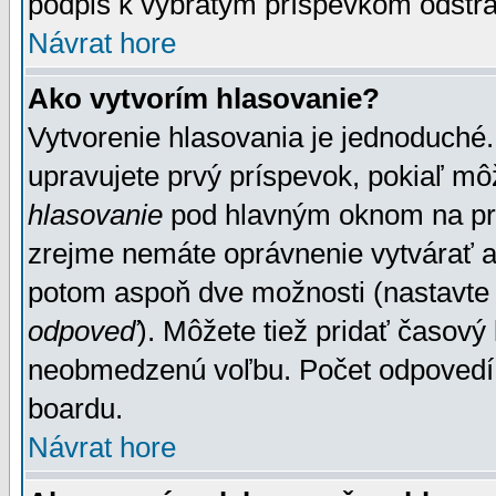
podpis k vybratým príspevkom odstrá
Návrat hore
Ako vytvorím hlasovanie?
Vytvorenie hlasovania je jednoduché.
upravujete prvý príspevok, pokiaľ môž
hlasovanie
pod hlavným oknom na prid
zrejme nemáte oprávnenie vytvárať an
potom aspoň dve možnosti (nastavte 
odpoveď
). Môžete tiež pridať časový
neobmedzenú voľbu. Počet odpovedí, 
boardu.
Návrat hore