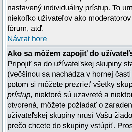
nastavený individuálny prístup. To u
niekoľko užívateľov ako moderátorov 
fórum, atď.
Návrat hore
Ako sa môžem zapojiť do užívateľ
Pripojiť sa do užívateľskej skupiny s
(večšinou sa nachádza v hornej časti 
potom si môžete prezrieť všetky sku
prístup
, niektoré sú uzavreté a niekt
otvorená, môžete požiadať o zaradeni
užívateľskej skupiny musí Vašu žiado
prečo chcete do skupiny vstúpiť. Pro