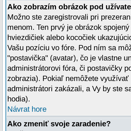
Ako zobrazím obrázok pod užíva
Možno ste zaregistrovali pri prezera
menom. Ten prvý je obrázok spojený 
hviezdičiek alebo kocočiek ukazujúcic
Vašu pozíciu vo fóre. Pod ním sa m
"postavička" (avatar), čo je vlastne 
administrátorovi fóra, či postavičky p
zobrazia). Pokiaľ nemôžete využívať 
administrátori zakázali, a Vy by ste 
hodia).
Návrat hore
Ako zmeniť svoje zaradenie?