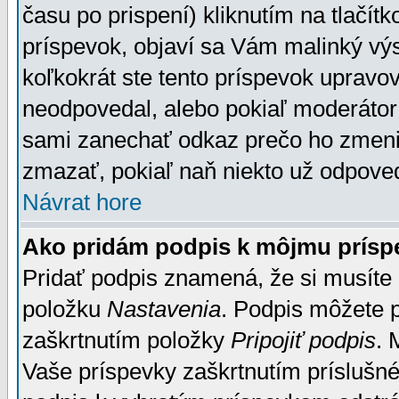
času po prispení) kliknutím na tlačít
príspevok, objaví sa Vám malinký výs
koľkokrát ste tento príspevok upravova
neodpovedal, alebo pokiaľ moderátor č
sami zanechať odkaz prečo ho zmenil
zmazať, pokiaľ naň niekto už odpoved
Návrat hore
Ako pridám podpis k môjmu prísp
Pridať podpis znamená, že si musíte n
položku
Nastavenia
. Podpis môžete 
zaškrtnutím položky
Pripojiť podpis
. 
Vaše príspevky zaškrtnutím príslušné