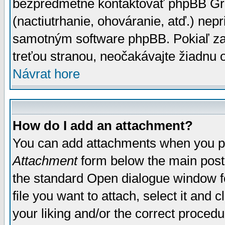
bezpredmetné kontaktovať phpBB Grou
(nactiutrhanie, ohováranie, atď.) ne
samotným software phpBB. Pokiaľ zaš
treťou stranou, neočakávajte žiadnu
Návrat hore
How do I add an attachment?
You can add attachments when you p
Attachment
form below the main post
the standard Open dialogue window fo
file you want to attach, select it and
your liking and/or the correct proced