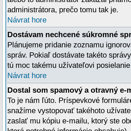
administrátora, prečo tomu tak je.
Návrat hore
Dostávam nechcené súkromné spr
Plánujeme pridanie zoznamu ignorov
správ. Pokiaľ dostávate takéto správy
tú moc takému užívateľovi posielanie
Návrat hore
Dostal som spamový a otravný e-ma
To je nám ľúto. Príspevkové formulá
snažíme vystopovať takéhoto užívateľ
zaslať mu kópiu e-mailu, ktorý ste obdr