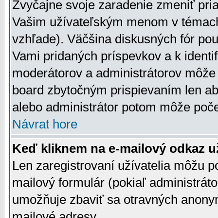
Zvyčajne svoje zaradenie zmeniť pr
Vašim užívateľským menom v témach 
vzhľade). Väčšina diskusných fór pou
Vami pridaných príspevkov a k identif
moderátorov a administrátorov môže 
board zbytočným prispievaním len aby
alebo administrátor potom môže počet
Návrat hore
Keď kliknem na e-mailový odkaz už
Len zaregistrovaní užívatelia môžu p
mailový formulár (pokiaľ administráto
umožňuje zbaviť sa otravných anonym
mailové adresy.