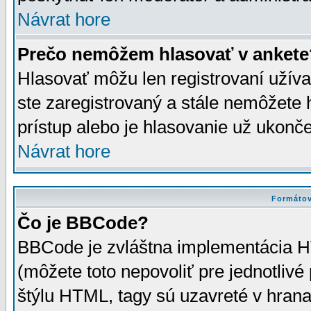
Návrat hore
Prečo nemôžem hlasovať v ankete
Hlasovať môžu len registrovaní užívat
ste zaregistrovaný a stále nemôžet
prístup alebo je hlasovanie už ukonč
Návrat hore
Formátov
Čo je BBCode?
BBCode je zvláštna implementácia HT
(môžete toto nepovoliť pre jednotli
štýlu HTML, tagy sú uzavreté v hrana