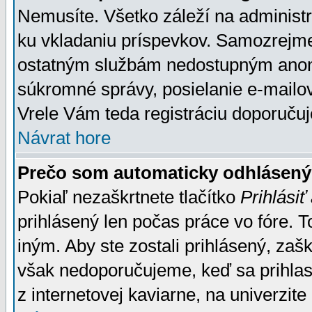
Nemusíte. Všetko záleží na administrá
ku vkladaniu príspevkov. Samozrejme
ostatným službám nedostupným anon
súkromné správy, posielanie e-mailov
Vrele Vám teda registráciu doporučuj
Návrat hore
Prečo som automaticky odhlásen
Pokiaľ nezaškrtnete tlačítko
Prihlásiť
prihlásený len počas práce vo fóre. 
iným. Aby ste zostali prihlásený, zaškr
však nedoporučujeme, keď sa prihlasuj
z internetovej kaviarne, na univerzite 