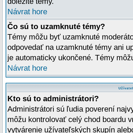
dôležité témy.
Návrat hore
Čo sú to uzamknuté témy?
Témy môžu byť uzamknuté moderáto
odpovedať na uzamknuté témy ani up
je automaticky ukončené. Témy môžu
Návrat hore
Užívate
Kto sú to administrátori?
Administrátori sú ľudia poverení najv
môžu kontrolovať celý chod boardu v
vytvárenie užívateľských skupín aleb