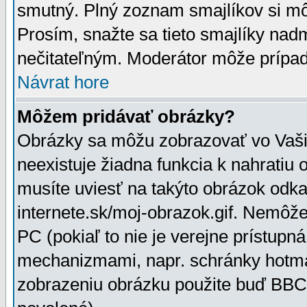
smutný. Plný zoznam smajlíkov si mô
Prosím, snažte sa tieto smajlíky nad
nečitateľným. Moderátor môže prípa
Návrat hore
Môžem pridávať obrázky?
Obrázky sa môžu zobrazovať vo Vaši
neexistuje žiadna funkcia k nahratiu
musíte uviesť na takýto obrázok odka
internete.sk/moj-obrazok.gif. Nemôž
PC (pokiaľ to nie je verejne prístupn
mechanizmami, napr. schránky hotmai
zobrazeniu obrázku použite buď BBCo