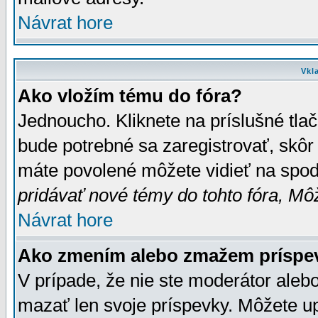
Návrat hore
Vkl
Ako vložím tému do fóra?
Jednoucho. Kliknete na príslušné tla
bude potrebné sa zaregistrovať, skôr 
máte povolené môžete vidieť na spodn
pridávať nové témy do tohto fóra, Môž
Návrat hore
Ako zmením alebo zmažem príspe
V prípade, že nie ste moderátor aleb
mazať len svoje príspevky. Môžete u