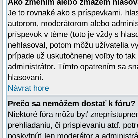
Ako zmením alebo zmažem hlasov
Je to rovnaké ako s príspevkami, h
autorom, moderátorom alebo administ
príspevok v téme (toto je vždy s hlas
nehlasoval, potom môžu užívatelia v
prípade už uskutočnenej voľby to tak
administrátor. Tímto opatrením sa sn
hlasovaní.
Návrat hore
Prečo sa nemôžem dostať k fóru?
Niektoré fóra môžu byť zneprístupnen
prehliadaniu, či prispievaniu atď. pot
poskytnúť len moderátor a administrát