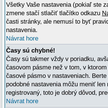
Všetky Vaše nastavenia (pokiaľ ste z
zmene stačí stlačiť tlačítko odkazu
N
časti stránky, ale nemusí to byť prav
nastavenia.
Návrat hore
Časy sú chybné!
Časy sú takmer vždy v poriadku, avša
časovom pásme než v tom, v ktorom s
časové pásmo v nastaveniach. Bert
podobné nastavenia môžu meniť len re
registrovaný, toto je dobrý dôvod, pre
Návrat hore