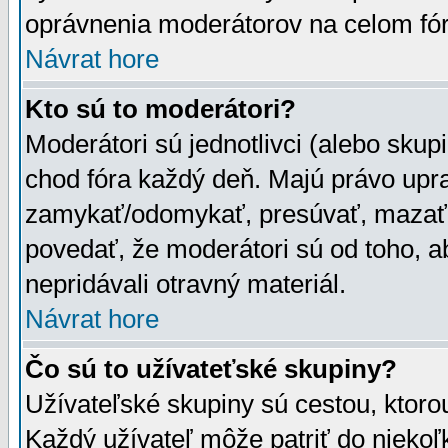
oprávnenia moderátorov na celom fór
Návrat hore
Kto sú to moderátori?
Moderátori sú jednotlivci (alebo skupi
chod fóra každý deň. Majú právo upr
zamykať/odomykať, presúvať, mazať a
povedať, že moderátori sú od toho, a
nepridávali otravný materiál.
Návrat hore
Čo sú to užívateťské skupiny?
Užívateľské skupiny sú cestou, ktoro
Každý užívateľ môže patriť do nieko