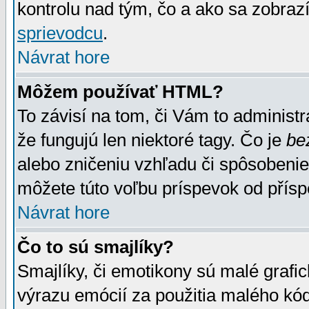
kontrolu nad tým, čo a ako sa zobrazí
sprievodcu
.
Návrat hore
Môžem používať HTML?
To závisí na tom, či Vám to administrá
že fungujú len niektoré tagy. Čo je
be
alebo zničeniu vzhľadu či spôsobeni
môžete túto voľbu príspevok od přís
Návrat hore
Čo to sú smajlíky?
Smajlíky, či emotikony sú malé grafic
výrazu emócií za použitia malého kód