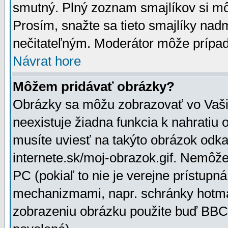
smutný. Plný zoznam smajlíkov si mô
Prosím, snažte sa tieto smajlíky nad
nečitateľným. Moderátor môže prípa
Návrat hore
Môžem pridávať obrázky?
Obrázky sa môžu zobrazovať vo Vaši
neexistuje žiadna funkcia k nahratiu
musíte uviesť na takýto obrázok odka
internete.sk/moj-obrazok.gif. Nemôž
PC (pokiaľ to nie je verejne prístupn
mechanizmami, napr. schránky hotmai
zobrazeniu obrázku použite buď BBCo