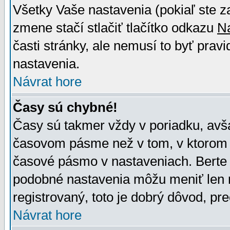
Všetky Vaše nastavenia (pokiaľ ste z
zmene stačí stlačiť tlačítko odkazu
N
časti stránky, ale nemusí to byť prav
nastavenia.
Návrat hore
Časy sú chybné!
Časy sú takmer vždy v poriadku, avša
časovom pásme než v tom, v ktorom s
časové pásmo v nastaveniach. Bert
podobné nastavenia môžu meniť len re
registrovaný, toto je dobrý dôvod, pre
Návrat hore