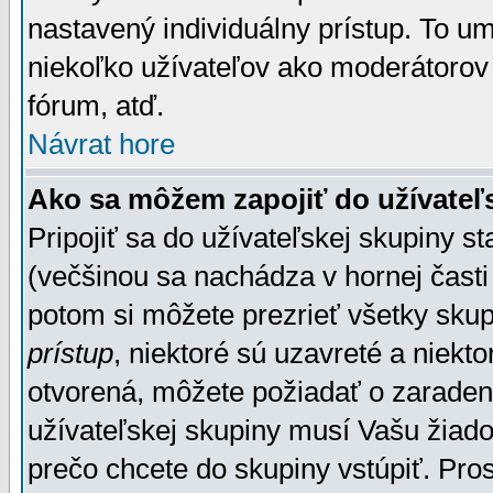
nastavený individuálny prístup. To u
niekoľko užívateľov ako moderátorov 
fórum, atď.
Návrat hore
Ako sa môžem zapojiť do užívateľ
Pripojiť sa do užívateľskej skupiny s
(večšinou sa nachádza v hornej časti 
potom si môžete prezrieť všetky sku
prístup
, niektoré sú uzavreté a niekt
otvorená, môžete požiadať o zaradeni
užívateľskej skupiny musí Vašu žiado
prečo chcete do skupiny vstúpiť. Pro