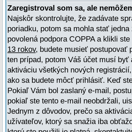
Zaregistroval som sa, ale nemôžem
Najskôr skontrolujte, že zadávate sp
poriadku, potom sa mohla stať jedna 
povolená podpora COPPA a klikli ste 
13 rokov
, budete musieť postupovať po
ten prípad, potom Váš účet musí byť 
aktiváciu všetkých nových registráci
ako sa budete môcť prihlásiť. Keď ste 
Pokiaľ Vám bol zaslaný e-mail, postu
pokiaľ ste tento e-mail neobdržali, ui
Jednym z dôvodov, prečo sa aktiváci
užívateľov, ktorý sa snažia iba obťažo
ktorú ste použili je platná, skontaktuj