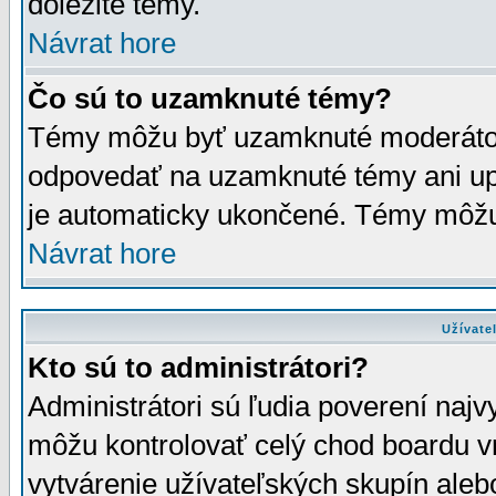
dôležité témy.
Návrat hore
Čo sú to uzamknuté témy?
Témy môžu byť uzamknuté moderáto
odpovedať na uzamknuté témy ani up
je automaticky ukončené. Témy môžu
Návrat hore
Užívate
Kto sú to administrátori?
Administrátori sú ľudia poverení najv
môžu kontrolovať celý chod boardu v
vytvárenie užívateľských skupín aleb