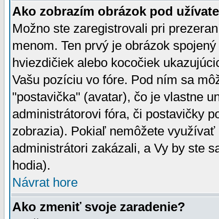
Ako zobrazím obrázok pod užíva
Možno ste zaregistrovali pri prezera
menom. Ten prvý je obrázok spojený 
hviezdičiek alebo kocočiek ukazujúcic
Vašu pozíciu vo fóre. Pod ním sa m
"postavička" (avatar), čo je vlastne 
administrátorovi fóra, či postavičky p
zobrazia). Pokiaľ nemôžete využívať 
administrátori zakázali, a Vy by ste 
hodia).
Návrat hore
Ako zmeniť svoje zaradenie?