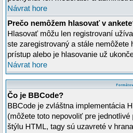
Návrat hore
Prečo nemôžem hlasovať v ankete
Hlasovať môžu len registrovaní užívat
ste zaregistrovaný a stále nemôžet
prístup alebo je hlasovanie už ukonč
Návrat hore
Formátov
Čo je BBCode?
BBCode je zvláštna implementácia HT
(môžete toto nepovoliť pre jednotli
štýlu HTML, tagy sú uzavreté v hrana