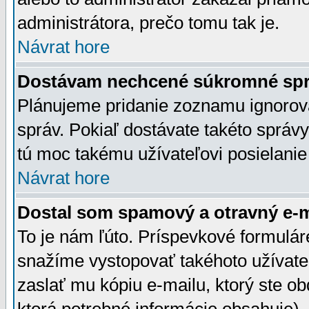
administrátora, prečo tomu tak je.
Návrat hore
Dostávam nechcené súkromné spr
Plánujeme pridanie zoznamu ignorov
správ. Pokiaľ dostávate takéto správy
tú moc takému užívateľovi posielanie
Návrat hore
Dostal som spamový a otravný e-ma
To je nám ľúto. Príspevkové formulá
snažíme vystopovať takéhoto užívateľ
zaslať mu kópiu e-mailu, ktorý ste obdr