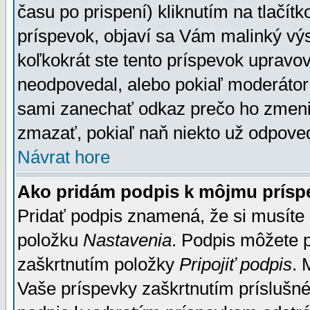
času po prispení) kliknutím na tlačít
príspevok, objaví sa Vám malinký výs
koľkokrát ste tento príspevok upravova
neodpovedal, alebo pokiaľ moderátor č
sami zanechať odkaz prečo ho zmenil
zmazať, pokiaľ naň niekto už odpoved
Návrat hore
Ako pridám podpis k môjmu prísp
Pridať podpis znamená, že si musíte n
položku
Nastavenia
. Podpis môžete 
zaškrtnutím položky
Pripojiť podpis
. 
Vaše príspevky zaškrtnutím príslušné