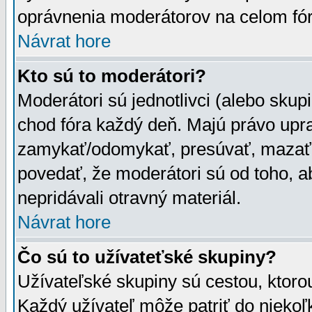
oprávnenia moderátorov na celom fór
Návrat hore
Kto sú to moderátori?
Moderátori sú jednotlivci (alebo skupi
chod fóra každý deň. Majú právo upr
zamykať/odomykať, presúvať, mazať a
povedať, že moderátori sú od toho, a
nepridávali otravný materiál.
Návrat hore
Čo sú to užívateťské skupiny?
Užívateľské skupiny sú cestou, ktoro
Každý užívateľ môže patriť do nieko