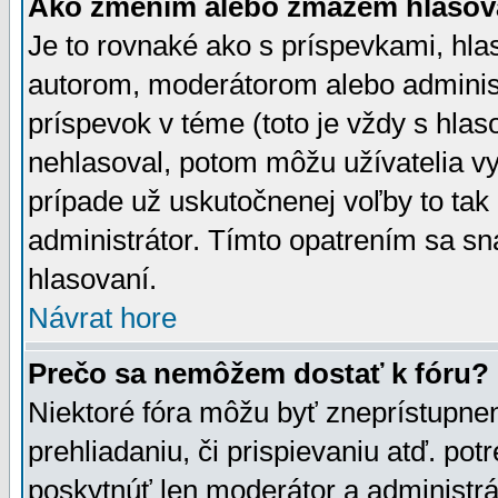
Ako zmením alebo zmažem hlasov
Je to rovnaké ako s príspevkami, h
autorom, moderátorom alebo administ
príspevok v téme (toto je vždy s hlas
nehlasoval, potom môžu užívatelia v
prípade už uskutočnenej voľby to tak
administrátor. Tímto opatrením sa sn
hlasovaní.
Návrat hore
Prečo sa nemôžem dostať k fóru?
Niektoré fóra môžu byť zneprístupnen
prehliadaniu, či prispievaniu atď. pot
poskytnúť len moderátor a administrát