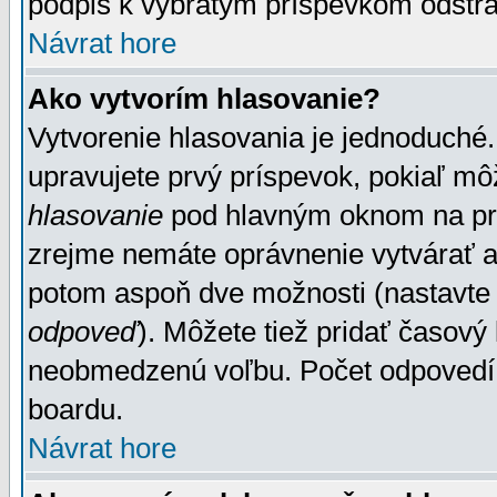
podpis k vybratým príspevkom odstrá
Návrat hore
Ako vytvorím hlasovanie?
Vytvorenie hlasovania je jednoduché.
upravujete prvý príspevok, pokiaľ môž
hlasovanie
pod hlavným oknom na prid
zrejme nemáte oprávnenie vytvárať an
potom aspoň dve možnosti (nastavte 
odpoveď
). Môžete tiež pridať časový
neobmedzenú voľbu. Počet odpovedí, 
boardu.
Návrat hore