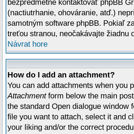
bezpredmetné kontaktovať phpBB Grou
(nactiutrhanie, ohováranie, atď.) ne
samotným software phpBB. Pokiaľ zaš
treťou stranou, neočakávajte žiadnu
Návrat hore
How do I add an attachment?
You can add attachments when you p
Attachment
form below the main post
the standard Open dialogue window fo
file you want to attach, select it and
your liking and/or the correct proced