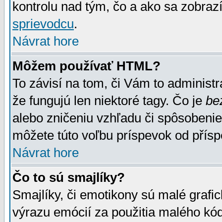
kontrolu nad tým, čo a ako sa zobrazí
sprievodcu
.
Návrat hore
Môžem používať HTML?
To závisí na tom, či Vám to administrá
že fungujú len niektoré tagy. Čo je
be
alebo zničeniu vzhľadu či spôsobeni
môžete túto voľbu príspevok od přís
Návrat hore
Čo to sú smajlíky?
Smajlíky, či emotikony sú malé grafic
výrazu emócií za použitia malého kód