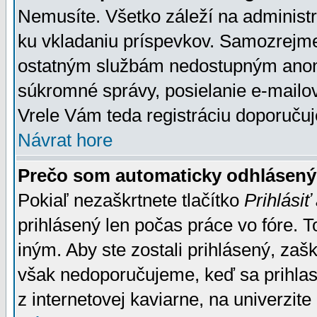
Nemusíte. Všetko záleží na administrá
ku vkladaniu príspevkov. Samozrejme
ostatným službám nedostupným anon
súkromné správy, posielanie e-mailov
Vrele Vám teda registráciu doporučuj
Návrat hore
Prečo som automaticky odhlásen
Pokiaľ nezaškrtnete tlačítko
Prihlásiť
prihlásený len počas práce vo fóre. 
iným. Aby ste zostali prihlásený, zaškr
však nedoporučujeme, keď sa prihlasuj
z internetovej kaviarne, na univerzite 