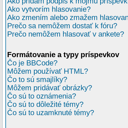
Ako pridám podpis k môjmu príspev
Ako vytvorím hlasovanie?
Ako zmením alebo zmažem hlasovan
Prečo sa nemôžem dostať k fóru?
Prečo nemôžem hlasovať v ankete?
Formátovanie a typy príspevkov
Čo je BBCode?
Môžem používať HTML?
Čo to sú smajlíky?
Môžem pridávať obrázky?
Čo sú to oznámenia?
Čo sú to dôležité témy?
Čo sú to uzamknuté témy?