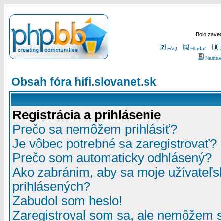
Bolo zaved
FAQ
Hľadať
Nastav
Obsah fóra hifi.slovanet.sk
Registrácia a prihlásenie
Prečo sa nemôžem prihlásiť?
Je vôbec potrebné sa zaregistrovať?
Prečo som automaticky odhlásený?
Ako zabránim, aby sa moje užívateľ
prihlásených?
Zabudol som heslo!
Zaregistroval som sa, ale nemôžem sa