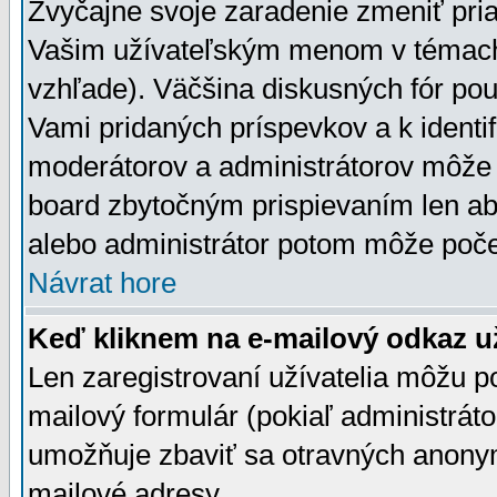
Zvyčajne svoje zaradenie zmeniť pr
Vašim užívateľským menom v témach 
vzhľade). Väčšina diskusných fór pou
Vami pridaných príspevkov a k identif
moderátorov a administrátorov môže 
board zbytočným prispievaním len aby
alebo administrátor potom môže počet
Návrat hore
Keď kliknem na e-mailový odkaz už
Len zaregistrovaní užívatelia môžu p
mailový formulár (pokiaľ administráto
umožňuje zbaviť sa otravných anonym
mailové adresy.