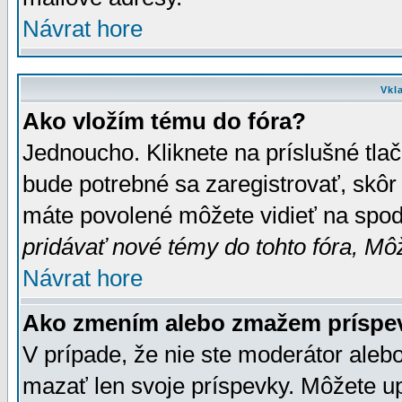
Návrat hore
Vkl
Ako vložím tému do fóra?
Jednoucho. Kliknete na príslušné tla
bude potrebné sa zaregistrovať, skôr 
máte povolené môžete vidieť na spodn
pridávať nové témy do tohto fóra, Môž
Návrat hore
Ako zmením alebo zmažem príspe
V prípade, že nie ste moderátor aleb
mazať len svoje príspevky. Môžete u