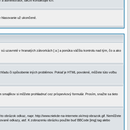
a administrátor, takže kontaktujte ich.
je hlasovanie už ukončené.
 sú uzavreté v hranatých zátvorkách [ a ] a ponúka väčšiu kontrolu nad tým, čo a ako
vzhľadu či spôsobenie iných problémov. Pokiaľ je HTML povolené, môžete túto voľbu
m smajlíkov si môžete prohliadnuť cez príspevkový formulár. Prosím, snažte sa tieto
to obrázok odkaz, napr. http://www.niekde-na-internete.sk/moj-obrazok.gif. Nemôžete
slované odkazy, atď. K zobrazeniu obrázku použite buď BBCode [img] tag alebo