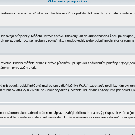
Vkladanie príspevkov
trebné sa zaregistrovať, skôr ako budete môcť prispieť do diskusie. To, čo máte povolené m
 len svoje príspevky. Môžete upraviť správu (niekedy len do obmedzeného času po prispení) 
k upravovali. Toto sa neobjaví, pokiaľ nikto neodpovedal, alebo pokiaľ moderátor či adminis
tavenia
. Podpis môžete pridať k práve písanému príspevku zaškrtnutím položky
Pripojiť po
ánením tohto zaškrtnutia.
 príspevok, pokiaľ môžete) mali by ste vidieť tlačítko
Pridať hlasovanie
pod hlavným oknom n
ním názov otázky a kliknite na
Pridať odpoveď
). Môžete tiež pridať časový limit pre anket
erátorom alebo administrátorom. Úpravu zahájite kliknutím na prvý príspevok v téme (toto 
e urobiť len moderátor alebo administrátor. Tímto opatrením sa snažíme zabrániť v manipulá