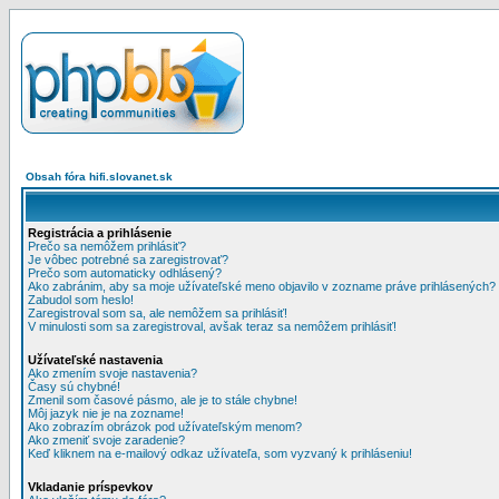
Obsah fóra hifi.slovanet.sk
Registrácia a prihlásenie
Prečo sa nemôžem prihlásiť?
Je vôbec potrebné sa zaregistrovať?
Prečo som automaticky odhlásený?
Ako zabránim, aby sa moje užívateľské meno objavilo v zozname práve prihlásených?
Zabudol som heslo!
Zaregistroval som sa, ale nemôžem sa prihlásiť!
V minulosti som sa zaregistroval, avšak teraz sa nemôžem prihlásiť!
Užívateľské nastavenia
Ako zmením svoje nastavenia?
Časy sú chybné!
Zmenil som časové pásmo, ale je to stále chybne!
Môj jazyk nie je na zozname!
Ako zobrazím obrázok pod užívateľským menom?
Ako zmeniť svoje zaradenie?
Keď kliknem na e-mailový odkaz užívateľa, som vyzvaný k prihláseniu!
Vkladanie príspevkov