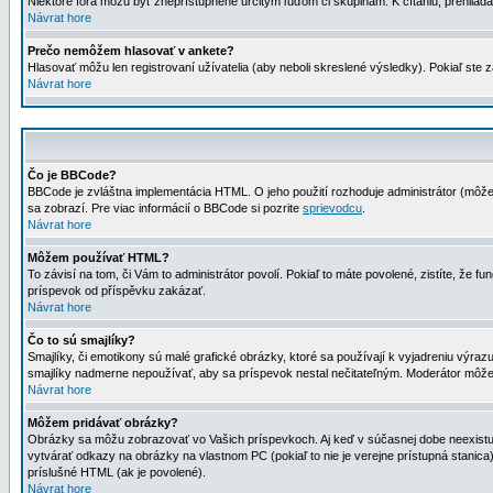
Niektoré fóra môžu byť zneprístupnené určitým ľuďom či skupinám. K čítaniu, prehliadani
Návrat hore
Prečo nemôžem hlasovať v ankete?
Hlasovať môžu len registrovaní užívatelia (aby neboli skreslené výsledky). Pokiaľ st
Návrat hore
Čo je BBCode?
BBCode je zvláštna implementácia HTML. O jeho použití rozhoduje administrátor (môžet
sa zobrazí. Pre viac informácií o BBCode si pozrite
sprievodcu
.
Návrat hore
Môžem používať HTML?
To závisí na tom, či Vám to administrátor povolí. Pokiaľ to máte povolené, zistíte, že fun
príspevok od příspěvku zakázať.
Návrat hore
Čo to sú smajlíky?
Smajlíky, či emotikony sú malé grafické obrázky, ktoré sa používají k vyjadreniu výra
smajlíky nadmerne nepoužívať, aby sa príspevok nestal nečitateľným. Moderátor môž
Návrat hore
Môžem pridávať obrázky?
Obrázky sa môžu zobrazovať vo Vašich príspevkoch. Aj keď v súčasnej dobe neexistuje
vytvárať odkazy na obrázky na vlastnom PC (pokiaľ to nie je verejne prístupná stani
príslušné HTML (ak je povolené).
Návrat hore