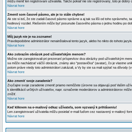
môžu meniť len registrovaní uživatelia. Takže pokiaľ nie ste registrovaný, toto je dobrý 
Návrat hore
Zmenil som časové pásmo, ale je to stále chybne!
Ak ste si istí, že ste zadali časové pásmo správne a aj tak sa líši od toho správneho
hodinový rozdiel. Riešením môže byť posunutie časového pásma o jednu hodinu po dob
Návrat hore
Môj jazyk nie je na zozname!
Pravdepodobne administrátor nenainštaloval tento jazyk, alebo ho nikto do tohoto jazyka 
Návrat hore
Ako zobrazím obrázok pod užívateľským menom?
Možno ste zaregistrovali pri prezeraní príspevkov dva obrázky pod užívateľským menom
sa môže nachádzať väčší obrázok, známy ako "postavička" (avatar), čo je vlastne uniká
potom práve vtedy toto administrátori zakázali, a Vy by ste sa mali spýtať na dôvody (v
Návrat hore
Ako zmeniť svoje zaradenie?
Zvyčajne svoje zaradenie zmeniť priamo nemôžete (úrovne sa objavujú pod Vašim užív
k identifikácií určitých užívateľov, napr. označenie moderátorov a administrátorov m
znížiť.
Návrat hore
Keď kliknem na e-mailový odkaz užívateľa, som vyzvaný k prihláseniu!
Len zaregistrovaní užívatelia môžu posielať e-mail ľuďom cez nastavený e-mailový form
Návrat hore