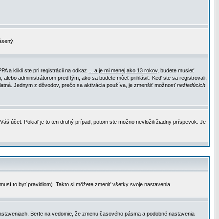
lásený.
a klikli ste pri registrácii na odkaz
... a je mi menej ako 13 rokov
, budete musieť
, alebo administrátorom pred tým, ako sa budete môcť prihlásiť. Keď ste sa registrovali,
e platná. Jednym z dôvodov, prečo sa aktivácia používa, je zmenšiť možnosť
nežiadúcich
Váš účet. Pokiaľ je to ten druhý prípad, potom ste možno nevložili žiadny príspevok. Je
emusí to byť pravidlom). Takto si môžete zmeniť všetky svoje nastavenia.
 nastaveniach. Berte na vedomie, že zmenu časového pásma a podobné nastavenia