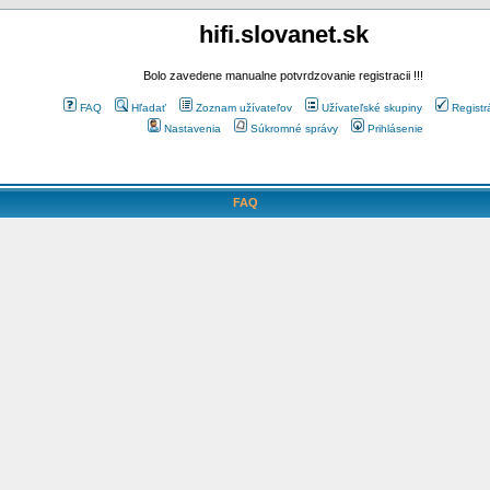
hifi.slovanet.sk
Bolo zavedene manualne potvrdzovanie registracii !!!
FAQ
Hľadať
Zoznam užívateľov
Užívateľské skupiny
Registr
Nastavenia
Súkromné správy
Prihlásenie
FAQ