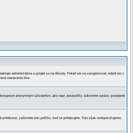
tujte administrátora a pýtajte sa na dôvody. Pokiaľ ste sa zaregistrovali, neboli ste z
ybné nastavenia fóra.
 nedostupným anonymným užívateľom, ako napr. postavičky, súkromné správy, posielanie
i prihlásený, zaškrtnite toto políčko, keď se prihlasujete. Toto však nedoporučujeme,