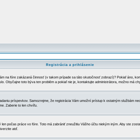
Registrácia a prihlásenie
ám na fóre zakázaná činnosť (v takom prípade sa táto skutočnosť zobrazí)? Pokiaľ áno, kontak
eslo. Obyčajne toto býva ten problém a pokiaľ nie je, kontaktujte administrátora, možno má ch
u vkladaniu príspevkov. Samozrejme, že registrácia Vám umožní prístup k ostatným službám
e. Zaberie to len chvíľu.
ý len počas práce vo fóre. Toto má zabrániť zneužitiu Vášho účtu niekým iným. Aby ste zostal
iverzite atď.