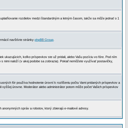
 na uplatňovanie rozdielov medzi štandardným a letným časom, takže sa môže jednať o 1
formácií navštívte stránky
phpBB Group
.
 ukazujúcich, koľko príspevkov ste už pridali, alebo Vašu pozíciu vo fóre. Pod ním
o s nimi naloží (v akej podobe sa zobrazia). Pokiaľ nemôžete využívať postavičky,
usných fór používa hodnotenie úrovní k rozlíšeniu počtu Vami pridaných príspevkov a
ahli vyššej úrovne. Moderátor alebo administrátor potom môže počet Vašich príspevkov
ch anonymných správ a robotov, ktorý zbierajú e-mailové adresy.