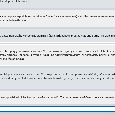
dôvod, prečo tak urobiť!
, tak tou najpravdepodobnejšou odpoveďou je, že sa jedná o letný čas. Fórum nie je stavané
u trvania letného času.
zatiaľ nepreložil. Kontaktujte administrátora, prípadne si preklad vytvorte sami. Pre viac in
. Ten prvý je obrázok spojený s Vašou úrovňou, zvyčajne v tvare hviezdičiek alebo kocočiek
tny obrázok každého užívateľa. Záleží na administrátorovi fóra, či postavičky povolí, či ak
eríme, že se hodia).
ateľským menom v témach a vo Vašom profile, čo záleží na použitom vzhľade). Väčšina disk
ôže mať zvláštny vzhľad. Prosím, nezaťažujte board zbytočným prispievaním len aby ste dosi
ulár (pokiaľ administrátor túto možnosť povolil). Toto opatrenie umožňuje zbaviť sa otravný