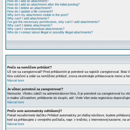
How do I add an attachment?
How do I add an attachment after the initial posting?
How do I delete an attachment?
How do I update a file comment?
Why isn't my attachment visible in the post?
Why can't I add attachments?
I've got the necessary permissions, why can't I add attachments?
Why can't I delete attachments?
Why can't I view/download attachments?
Who do I contact about illegal or possibly illegal attachments?
Prečo sa nemôžem prihlásiť?
Už ste sa zaregistrovali? Pred prihlásením je potrebné sa najskôr zaregistrovať. Bola V
fóra vylúčení a stále sa nemôžete prihlásiť, znova skontrolujte prihlasovacie meno a h
Návrat hore
Je vôbec potrebné sa zaregistrovať?
Nemusíte. Všetko záleží na administrátorovi fóra, či je potrebné sa zaregistrovať k
e-mailov užívateľom, prihlásenie do skupín, atď. Vrele Vám teda registráciu doporučujem
Návrat hore
Prečo som automaticky odhlásený?
Pokiaľ nezaškrtnete tlačítko
Prihlásiť automaticky pri ďalšej návšteve
, budete prihlásen
keď sa prihlasujete z verejného počítača, napr. v knižnici, z internetovej kaviarne, na un
Návrat hore