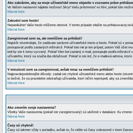
Ako zabránim, aby sa moje užívateľské meno objavilo v zozname práve prihlás
Vo Vašom nastavení nájdete možnosť
Skryť Vašu prítomnosť vo fóre
, pokiaľ túto mož
Návrat hore
Zabudol som heslo!
Nepanikárte! Vaše heslo môžeme obnovit. V tomto prípade stlačte na prihlasovacej strá
Návrat hore
Zaregistroval som sa, ale nemôžem sa prihlásiť!
Najskôr skontrolujte, že zadávate správne užívateľské meno a heslo. Pokiaľ sú v poria
postupovať podľa zaslaných inštrukcií. Pokiaľ toto nie je ten prípad, potom Váš účet mu
boli by ste k tomu vyzvaný. Pokiaľ Vám bol zaslaný e-mail, postupujte podľa inštrukcií
užívateľov, ktorý sa snažia iba obťažovať. Pokiaľ si ste istí, že e-mailová adresa, ktorú 
Návrat hore
V minulosti som sa zaregistroval, avšak teraz sa nemôžem prihlásiť!
Najpravdepodobnejšie dôvody: zadali ste chybné uživateľské meno alebo heslo (skontroluj
to bežné, že sa pravidelne odstraňujú užívatelia, ktorí ničím neprispeli, aby sa zmenši
Návrat hore
Ako zmením svoje nastavenia?
Všetky Vaše nastavenia (pokiaľ ste zaregistrovaný) sú uložené v databáze. Ku zmene s
Návrat hore
Časy sú chybné!
Časy sú takmer vždy v poriadku, avšak to, čo vidíte sú časy zobrazené v inom časo