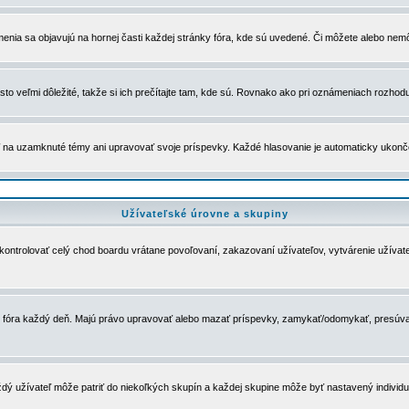
menia sa objavujú na hornej časti každej stránky fóra, kde sú uvedené. Či môžete alebo nemô
to veľmi dôležité, takže si ich prečítajte tam, kde sú. Rovnako ako pri oznámeniach rozhoduje
a uzamknuté témy ani upravovať svoje príspevky. Každé hlasovanie je automaticky ukon
Užívateľské úrovne a skupiny
u kontrolovať celý chod boardu vrátane povoľovaní, zakazovaní užívateľov, vytvárenie užíva
 chod fóra každý deň. Majú právo upravovať alebo mazať príspevky, zamykať/odomykať, presúva
dý užívateľ môže patriť do niekoľkých skupín a každej skupine môže byť nastavený individuá