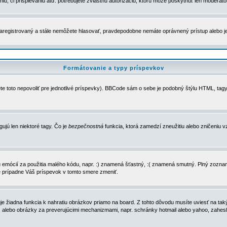
u, či prispievaniu atď. potrebujete zvláštnu autorizáciu, ktorú môže poskytnúť len moderátor 
e zaregistrovaný a stále nemôžete hlasovať, pravdepodobne nemáte oprávnený prístup alebo 
Formátovanie a typy príspevkov
e toto nepovoliť pre jednotlivé príspevky). BBCode sám o sebe je podobný štýlu HTML, tagy
gujú len niektoré tagy. Čo je
bezpečnostná
funkcia, ktorá zamedzí zneužitiu alebo zničeniu 
zu emócií za použitia malého kódu, napr. :) znamená šťastný, :( znamená smutný. Plný zozna
e prípadne Váš príspevok v tomto smere zmeniť.
 žiadna funkcia k nahratiu obrázkov priamo na board. Z tohto dôvodu musíte uviesť na taký
ca) alebo obrázky za preverujúcimi mechanizmami, napr. schránky hotmail alebo yahoo, zahe