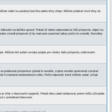
ôžete vidieť na spodnej časti fóra alebo témy (Napr.
Môžete pridávať nové témy do
kliknutím na tlačítko
upraviť
. Pokiaľ už niekto odpovedal na Váš príspevok, objaví sa
trátor zmenili príspevok (tí by mali sami zanechať odkaz prečo ho zmenili). Normálny
dpis
. Môžete tiež pridať rovnaký podpis pre všetky Vaše príspevky zaškrtnutím
a pridávanie príspevkov (pokiaľ to nevidíte, zrejme nemáte oprávnenie vytvárať
u, kde 0 znamená neobmedzenú voľbu. Počet odpovedí, ktoré môžete zadať, určuje
je vždy s hlasovaním spojené). Pokiaľ nikto zatiaľ nehlasoval, potom môžu užívatelia
cii s výsledkami hlasovaní.