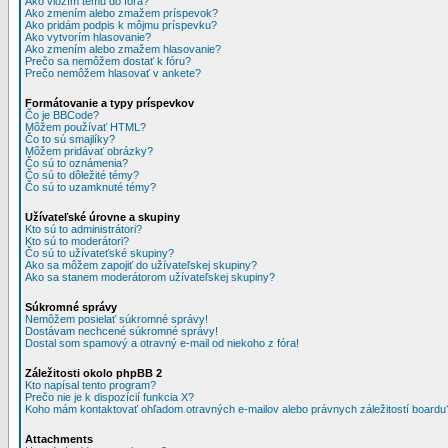
Ako vložím tému do fóra?
Ako zmením alebo zmažem príspevok?
Ako pridám podpis k môjmu príspevku?
Ako vytvorím hlasovanie?
Ako zmením alebo zmažem hlasovanie?
Prečo sa nemôžem dostať k fóru?
Prečo nemôžem hlasovať v ankete?
Formátovanie a typy príspevkov
Čo je BBCode?
Môžem používať HTML?
Čo to sú smajlíky?
Môžem pridávať obrázky?
Čo sú to oznámenia?
Čo sú to dôležité témy?
Čo sú to uzamknuté témy?
Užívateľské úrovne a skupiny
Kto sú to administrátori?
Kto sú to moderátori?
Čo sú to užívateťské skupiny?
Ako sa môžem zapojiť do užívateľskej skupiny?
Ako sa stanem moderátorom užívateľskej skupiny?
Súkromné správy
Nemôžem posielať súkromné správy!
Dostávam nechcené súkromné správy!
Dostal som spamový a otravný e-mail od niekoho z fóra!
Záležitosti okolo phpBB 2
Kto napísal tento program?
Prečo nie je k dispozícií funkcia X?
Koho mám kontaktovať ohľadom otravných e-mailov alebo právnych záležitostí boardu
Attachments