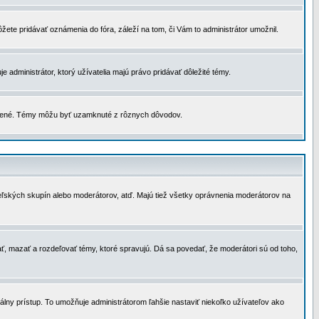
žete pridávať oznámenia do fóra, záleží na tom, či Vám to administrátor umožnil.
 administrátor, ktorý užívatelia majú právo pridávať dôležité témy.
čené. Témy môžu byť uzamknuté z rôznych dôvodov.
teľských skupín alebo moderátorov, atď. Majú tiež všetky oprávnenia moderátorov na
ť, mazať a rozdeľovať témy, ktoré spravujú. Dá sa povedať, že moderátori sú od toho,
lny prístup. To umožňuje administrátorom ľahšie nastaviť niekoľko užívateľov ako