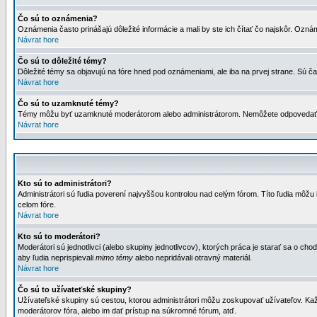
Čo sú to oznámenia?
Oznámenia často prinášajú dôležité informácie a mali by ste ich čítať čo najskôr. Ozná
Návrat hore
Čo sú to dôležité témy?
Dôležité témy sa objavujú na fóre hned pod oznámeniami, ale iba na prvej strane. Sú čas
Návrat hore
Čo sú to uzamknuté témy?
Témy môžu byť uzamknuté moderátorom alebo administrátorom. Nemôžete odpovedať n
Návrat hore
Kto sú to administrátori?
Administrátori sú ľudia poverení najvyššou kontrolou nad celým fórom. Títo ľudia môž
celom fóre.
Návrat hore
Kto sú to moderátori?
Moderátori sú jednotlivci (alebo skupiny jednotlivcov), ktorých práca je starať sa o
aby ľudia neprispievali
mimo témy
alebo nepridávali otravný materiál.
Návrat hore
Čo sú to užívateťské skupiny?
Užívateľské skupiny sú cestou, ktorou administrátori môžu zoskupovať užívateľov. Kaž
moderátorov fóra, alebo im dať prístup na súkromné fórum, atď.