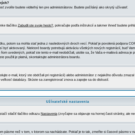
ených?
nosť
zvolíte
budete viditeľný len pre administrátorov. Budete počítáný ako skrytý užívateľ.
nke tlačítko
Zabudli ste svoje heslo?
, pokračujte podľa inštrukcií a takmer ihneď budete prih
dku, potom sa mohla stať jedna z nasledovných dvoch vecí. Pokiaľ je povolená podpora COPPA 
sí byť aktivovaný. Niektoré boardy potrebujú aktiváciu všetkých nových registrácií, buď Vami
 v ňom uvedených, pokiaľ ste tento e-mail neobdržali, uistite sa, že Vaša e-mailová adresa j
ste použili je platná, skontaktujte administrátora boardu.
te e-mail, ktorý ste obdržali pri registrácií) alebo administrátor z nejakého dôvodu zmazal 
la veľkosť databázy. Skúste sa zaregistrovať znova a zapojte sa do diskusií.
Užívateľské nastavenia
tačí stlačiť tlačítko odkazu
Nastavenia
(zvyčajne sa objavuje na hornej časti stránky, ale n
vom pásme než v tom, v ktorom sa nachádzate. Pokiaľ je to tak, zmeňte si časové pásmo v