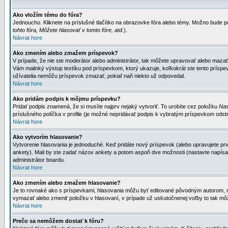
Ako vložím tému do fóra?
Jednoucho. Kliknete na príslušné tlačítko na obrazovke fóra alebo témy. Možno bude po
tohto fóra, Môžete hlasovať v tomto fóre, atd.
).
Návrat hore
Ako zmením alebo zmažem príspevok?
V prípade, že nie ste moderátor alebo administrátor, tak môžete upravovať alebo mazať
Vám malinký výstup textíku pod príspevkom, ktorý ukazuje, koľkokrát ste tento príspevo
užívatelia nemôžu príspevok zmazať, pokiaľ naň niekto už odpovedal.
Návrat hore
Ako pridám podpis k môjmu príspevku?
Pridať podpis znamená, že si musíte najprv nejaký vytvoriť. To urobíte cez položku
Nas
príslušného políčka v profile (je možné nepridávať podpis k vybratým príspevkom odstr
Návrat hore
Ako vytvorím hlasovanie?
Vytvorenie hlasovania je jednoduché. Keď pridáte nový príspevok (alebo upravujete prvý
ankety). Mali by ste zadať názov ankety a potom aspoň dve možnosti (nastavte napísa
administrátor boardu.
Návrat hore
Ako zmením alebo zmažem hlasovanie?
Je to rovnaké ako s príspevkami, hlasovania môžu byť editované pôvodným autorom, mod
vymazať alebo zmeniť položku v hlasovaní, v prípade už uskutočnenej voľby to tak môž
Návrat hore
Prečo sa nemôžem dostať k fóru?