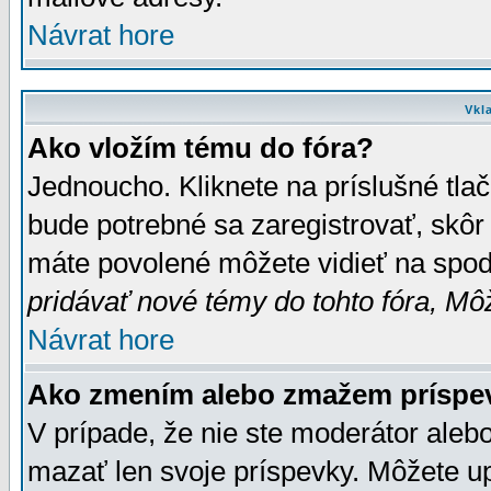
Návrat hore
Vkl
Ako vložím tému do fóra?
Jednoucho. Kliknete na príslušné tla
bude potrebné sa zaregistrovať, skôr 
máte povolené môžete vidieť na spodn
pridávať nové témy do tohto fóra, Môž
Návrat hore
Ako zmením alebo zmažem príspe
V prípade, že nie ste moderátor aleb
mazať len svoje príspevky. Môžete u