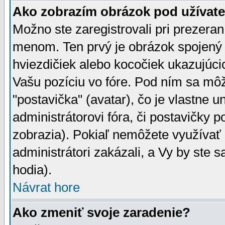
Ako zobrazím obrázok pod užíva
Možno ste zaregistrovali pri prezera
menom. Ten prvý je obrázok spojený 
hviezdičiek alebo kocočiek ukazujúcic
Vašu pozíciu vo fóre. Pod ním sa m
"postavička" (avatar), čo je vlastne 
administrátorovi fóra, či postavičky p
zobrazia). Pokiaľ nemôžete využívať 
administrátori zakázali, a Vy by ste 
hodia).
Návrat hore
Ako zmeniť svoje zaradenie?