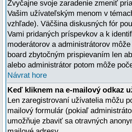
Zvyčajne svoje zaradenie zmeniť pr
Vašim užívateľským menom v témach 
vzhľade). Väčšina diskusných fór pou
Vami pridaných príspevkov a k identif
moderátorov a administrátorov môže 
board zbytočným prispievaním len aby
alebo administrátor potom môže počet
Návrat hore
Keď kliknem na e-mailový odkaz už
Len zaregistrovaní užívatelia môžu p
mailový formulár (pokiaľ administráto
umožňuje zbaviť sa otravných anonym
mailové adresy.