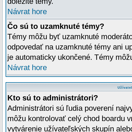
dôležité témy.
Návrat hore
Čo sú to uzamknuté témy?
Témy môžu byť uzamknuté moderáto
odpovedať na uzamknuté témy ani up
je automaticky ukončené. Témy môžu
Návrat hore
Užívate
Kto sú to administrátori?
Administrátori sú ľudia poverení najv
môžu kontrolovať celý chod boardu v
vytvárenie užívateľských skupín aleb