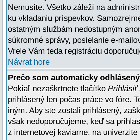
Nemusíte. Všetko záleží na administrá
ku vkladaniu príspevkov. Samozrejme
ostatným službám nedostupným anon
súkromné správy, posielanie e-mailov
Vrele Vám teda registráciu doporučuj
Návrat hore
Prečo som automaticky odhlásen
Pokiaľ nezaškrtnete tlačítko
Prihlásiť
prihlásený len počas práce vo fóre. 
iným. Aby ste zostali prihlásený, zaškr
však nedoporučujeme, keď sa prihlasuj
z internetovej kaviarne, na univerzite 