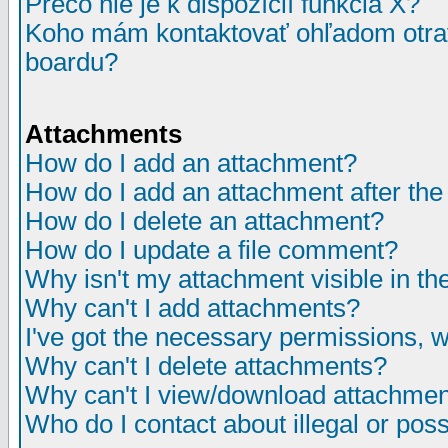
Prečo nie je k dispozícií funkcia X?
Koho mám kontaktovať ohľadom otrav
boardu?
Attachments
How do I add an attachment?
How do I add an attachment after the i
How do I delete an attachment?
How do I update a file comment?
Why isn't my attachment visible in th
Why can't I add attachments?
I've got the necessary permissions, 
Why can't I delete attachments?
Why can't I view/download attachme
Who do I contact about illegal or poss