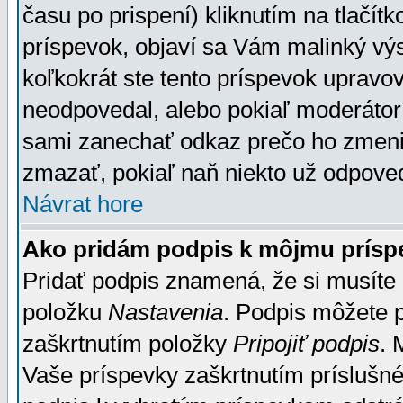
času po prispení) kliknutím na tlačít
príspevok, objaví sa Vám malinký výs
koľkokrát ste tento príspevok upravova
neodpovedal, alebo pokiaľ moderátor č
sami zanechať odkaz prečo ho zmenil
zmazať, pokiaľ naň niekto už odpoved
Návrat hore
Ako pridám podpis k môjmu prísp
Pridať podpis znamená, že si musíte n
položku
Nastavenia
. Podpis môžete 
zaškrtnutím položky
Pripojiť podpis
. 
Vaše príspevky zaškrtnutím príslušné