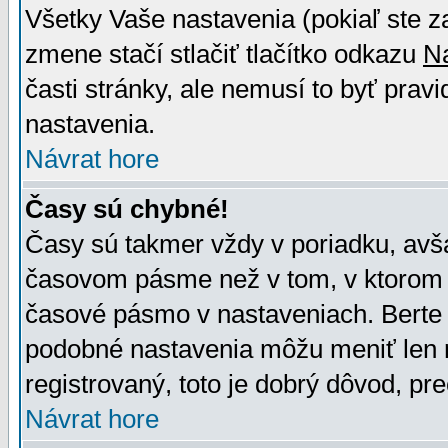
Všetky Vaše nastavenia (pokiaľ ste z
zmene stačí stlačiť tlačítko odkazu
N
časti stránky, ale nemusí to byť prav
nastavenia.
Návrat hore
Časy sú chybné!
Časy sú takmer vždy v poriadku, avša
časovom pásme než v tom, v ktorom s
časové pásmo v nastaveniach. Bert
podobné nastavenia môžu meniť len re
registrovaný, toto je dobrý dôvod, pre
Návrat hore