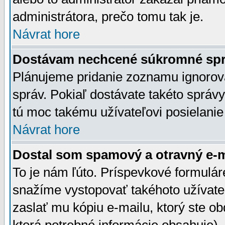
administrátora, prečo tomu tak je.
Návrat hore
Dostávam nechcené súkromné spr
Plánujeme pridanie zoznamu ignorov
správ. Pokiaľ dostávate takéto správy
tú moc takému užívateľovi posielanie
Návrat hore
Dostal som spamový a otravný e-ma
To je nám ľúto. Príspevkové formulá
snažíme vystopovať takéhoto užívateľ
zaslať mu kópiu e-mailu, ktorý ste obdr