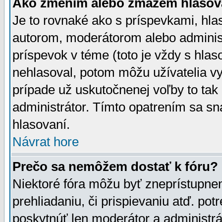
Ako zmením alebo zmažem hlasov
Je to rovnaké ako s príspevkami, h
autorom, moderátorom alebo administ
príspevok v téme (toto je vždy s hlas
nehlasoval, potom môžu užívatelia v
prípade už uskutočnenej voľby to tak
administrátor. Tímto opatrením sa sn
hlasovaní.
Návrat hore
Prečo sa nemôžem dostať k fóru?
Niektoré fóra môžu byť zneprístupnen
prehliadaniu, či prispievaniu atď. pot
poskytnúť len moderátor a administrát