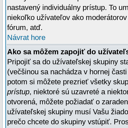
nastavený individuálny prístup. To u
niekoľko užívateľov ako moderátorov 
fórum, atď.
Návrat hore
Ako sa môžem zapojiť do užívateľ
Pripojiť sa do užívateľskej skupiny s
(večšinou sa nachádza v hornej časti 
potom si môžete prezrieť všetky sku
prístup
, niektoré sú uzavreté a niekt
otvorená, môžete požiadať o zaradeni
užívateľskej skupiny musí Vašu žiado
prečo chcete do skupiny vstúpiť. Pro