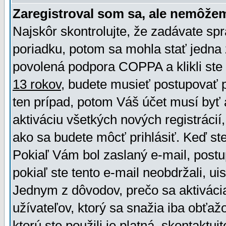
Zaregistroval som sa, ale nemôžem
Najskôr skontrolujte, že zadávate sp
poriadku, potom sa mohla stať jedna 
povolená podpora COPPA a klikli ste 
13 rokov
, budete musieť postupovať po
ten prípad, potom Váš účet musí byť 
aktiváciu všetkých nových registráci
ako sa budete môcť prihlásiť. Keď ste 
Pokiaľ Vám bol zaslaný e-mail, postu
pokiaľ ste tento e-mail neobdržali, ui
Jednym z dôvodov, prečo sa aktiváci
užívateľov, ktorý sa snažia iba obťažo
ktorú ste použili je platná, skontaktuj