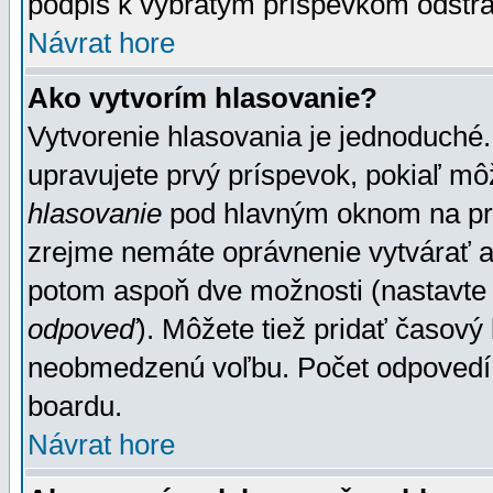
podpis k vybratým príspevkom odstrá
Návrat hore
Ako vytvorím hlasovanie?
Vytvorenie hlasovania je jednoduché.
upravujete prvý príspevok, pokiaľ môž
hlasovanie
pod hlavným oknom na prid
zrejme nemáte oprávnenie vytvárať an
potom aspoň dve možnosti (nastavte 
odpoveď
). Môžete tiež pridať časový
neobmedzenú voľbu. Počet odpovedí, 
boardu.
Návrat hore