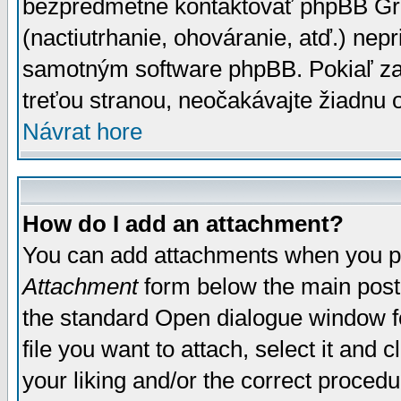
bezpredmetné kontaktovať phpBB Grou
(nactiutrhanie, ohováranie, atď.) ne
samotným software phpBB. Pokiaľ zaš
treťou stranou, neočakávajte žiadnu
Návrat hore
How do I add an attachment?
You can add attachments when you p
Attachment
form below the main post
the standard Open dialogue window fo
file you want to attach, select it and
your liking and/or the correct proced