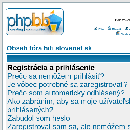
Bolo zaved
FAQ
Hľadať
Nastav
Obsah fóra hifi.slovanet.sk
Registrácia a prihlásenie
Prečo sa nemôžem prihlásiť?
Je vôbec potrebné sa zaregistrovať?
Prečo som automaticky odhlásený?
Ako zabránim, aby sa moje užívateľ
prihlásených?
Zabudol som heslo!
Zaregistroval som sa, ale nemôžem sa