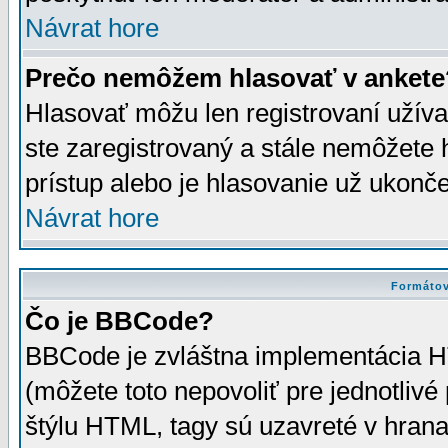
Návrat hore
Prečo nemôžem hlasovať v ankete
Hlasovať môžu len registrovaní užívat
ste zaregistrovaný a stále nemôžet
prístup alebo je hlasovanie už ukonč
Návrat hore
Formátov
Čo je BBCode?
BBCode je zvláštna implementácia HT
(môžete toto nepovoliť pre jednotli
štýlu HTML, tagy sú uzavreté v hrana