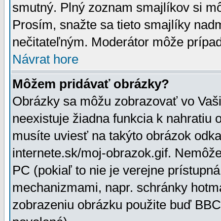
smutný. Plný zoznam smajlíkov si mô
Prosím, snažte sa tieto smajlíky nad
nečitateľným. Moderátor môže prípa
Návrat hore
Môžem pridávať obrázky?
Obrázky sa môžu zobrazovať vo Vaši
neexistuje žiadna funkcia k nahratiu
musíte uviesť na takýto obrázok odka
internete.sk/moj-obrazok.gif. Nemôž
PC (pokiaľ to nie je verejne prístupn
mechanizmami, napr. schránky hotmai
zobrazeniu obrázku použite buď BBCo