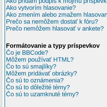
Ako pridám podpis k môjmu príspev
Ako vytvorím hlasovanie?
Ako zmením alebo zmažem hlasovan
Prečo sa nemôžem dostať k fóru?
Prečo nemôžem hlasovať v ankete?
Formátovanie a typy príspevkov
Čo je BBCode?
Môžem používať HTML?
Čo to sú smajlíky?
Môžem pridávať obrázky?
Čo sú to oznámenia?
Čo sú to dôležité témy?
Čo sú to uzamknuté témy?