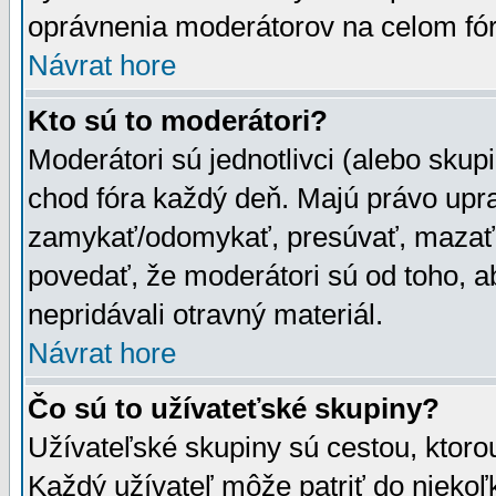
oprávnenia moderátorov na celom fór
Návrat hore
Kto sú to moderátori?
Moderátori sú jednotlivci (alebo skupi
chod fóra každý deň. Majú právo upr
zamykať/odomykať, presúvať, mazať a
povedať, že moderátori sú od toho, a
nepridávali otravný materiál.
Návrat hore
Čo sú to užívateťské skupiny?
Užívateľské skupiny sú cestou, ktoro
Každý užívateľ môže patriť do nieko