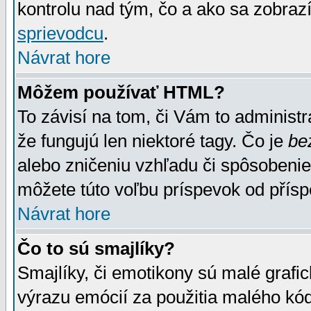
kontrolu nad tým, čo a ako sa zobrazí
sprievodcu
.
Návrat hore
Môžem používať HTML?
To závisí na tom, či Vám to administrá
že fungujú len niektoré tagy. Čo je
be
alebo zničeniu vzhľadu či spôsobeni
môžete túto voľbu príspevok od přís
Návrat hore
Čo to sú smajlíky?
Smajlíky, či emotikony sú malé grafic
výrazu emócií za použitia malého kód