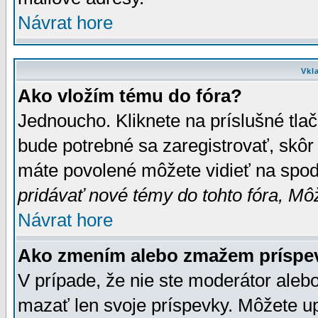
Návrat hore
Vkl
Ako vložím tému do fóra?
Jednoucho. Kliknete na príslušné tla
bude potrebné sa zaregistrovať, skôr 
máte povolené môžete vidieť na spodn
pridávať nové témy do tohto fóra, Môž
Návrat hore
Ako zmením alebo zmažem príspe
V prípade, že nie ste moderátor aleb
mazať len svoje príspevky. Môžete u