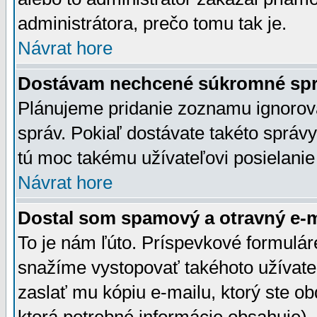
administrátora, prečo tomu tak je.
Návrat hore
Dostávam nechcené súkromné spr
Plánujeme pridanie zoznamu ignorov
správ. Pokiaľ dostávate takéto správy
tú moc takému užívateľovi posielanie
Návrat hore
Dostal som spamový a otravný e-ma
To je nám ľúto. Príspevkové formulá
snažíme vystopovať takéhoto užívateľ
zaslať mu kópiu e-mailu, ktorý ste obdr