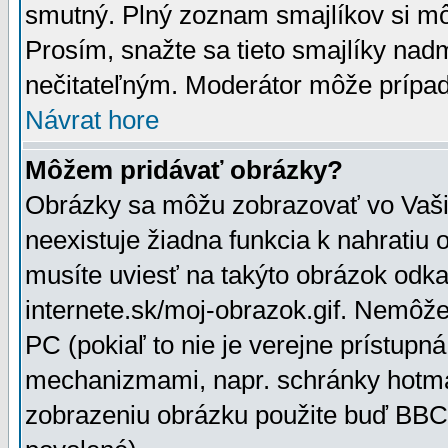
smutný. Plný zoznam smajlíkov si mô
Prosím, snažte sa tieto smajlíky nad
nečitateľným. Moderátor môže prípa
Návrat hore
Môžem pridávať obrázky?
Obrázky sa môžu zobrazovať vo Vaši
neexistuje žiadna funkcia k nahratiu
musíte uviesť na takýto obrázok odka
internete.sk/moj-obrazok.gif. Nemôž
PC (pokiaľ to nie je verejne prístupn
mechanizmami, napr. schránky hotmai
zobrazeniu obrázku použite buď BBCo