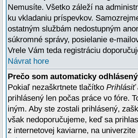
Nemusíte. Všetko záleží na administrá
ku vkladaniu príspevkov. Samozrejme
ostatným službám nedostupným anon
súkromné správy, posielanie e-mailov
Vrele Vám teda registráciu doporučuj
Návrat hore
Prečo som automaticky odhlásen
Pokiaľ nezaškrtnete tlačítko
Prihlásiť
prihlásený len počas práce vo fóre. 
iným. Aby ste zostali prihlásený, zaškr
však nedoporučujeme, keď sa prihlasuj
z internetovej kaviarne, na univerzite 