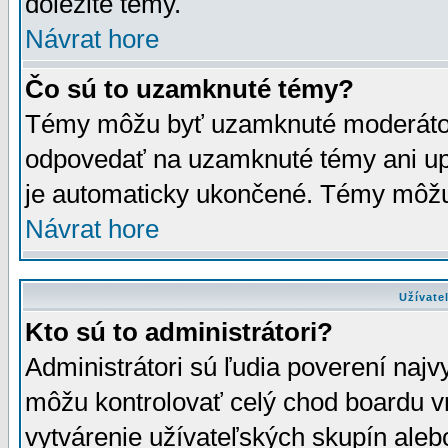
dôležité témy.
Návrat hore
Čo sú to uzamknuté témy?
Témy môžu byť uzamknuté moderáto
odpovedať na uzamknuté témy ani up
je automaticky ukončené. Témy môžu
Návrat hore
Užívate
Kto sú to administrátori?
Administrátori sú ľudia poverení najv
môžu kontrolovať celý chod boardu v
vytvárenie užívateľských skupín aleb