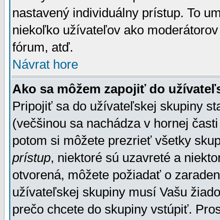
nastavený individuálny prístup. To u
niekoľko užívateľov ako moderátorov 
fórum, atď.
Návrat hore
Ako sa môžem zapojiť do užívateľ
Pripojiť sa do užívateľskej skupiny s
(večšinou sa nachádza v hornej časti 
potom si môžete prezrieť všetky sku
prístup
, niektoré sú uzavreté a niekt
otvorená, môžete požiadať o zaradeni
užívateľskej skupiny musí Vašu žiado
prečo chcete do skupiny vstúpiť. Pro