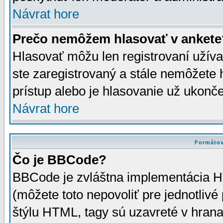
Návrat hore
Prečo nemôžem hlasovať v ankete
Hlasovať môžu len registrovaní užívat
ste zaregistrovaný a stále nemôžet
prístup alebo je hlasovanie už ukonč
Návrat hore
Formátov
Čo je BBCode?
BBCode je zvláštna implementácia HT
(môžete toto nepovoliť pre jednotli
štýlu HTML, tagy sú uzavreté v hrana