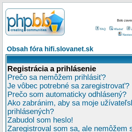
Bolo zaved
FAQ
Hľadať
Nastav
Obsah fóra hifi.slovanet.sk
Registrácia a prihlásenie
Prečo sa nemôžem prihlásiť?
Je vôbec potrebné sa zaregistrovať?
Prečo som automaticky odhlásený?
Ako zabránim, aby sa moje užívateľ
prihlásených?
Zabudol som heslo!
Zaregistroval som sa, ale nemôžem sa