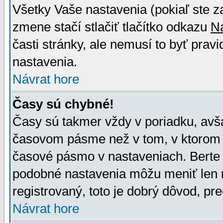
Všetky Vaše nastavenia (pokiaľ ste z
zmene stačí stlačiť tlačítko odkazu
N
časti stránky, ale nemusí to byť prav
nastavenia.
Návrat hore
Časy sú chybné!
Časy sú takmer vždy v poriadku, avša
časovom pásme než v tom, v ktorom s
časové pásmo v nastaveniach. Bert
podobné nastavenia môžu meniť len re
registrovaný, toto je dobrý dôvod, pre
Návrat hore