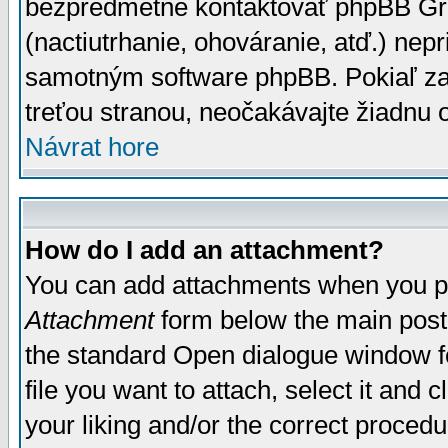
bezpredmetné kontaktovať phpBB Grou
(nactiutrhanie, ohováranie, atď.) ne
samotným software phpBB. Pokiaľ zaš
treťou stranou, neočakávajte žiadnu
Návrat hore
How do I add an attachment?
You can add attachments when you p
Attachment
form below the main post
the standard Open dialogue window fo
file you want to attach, select it and
your liking and/or the correct proced