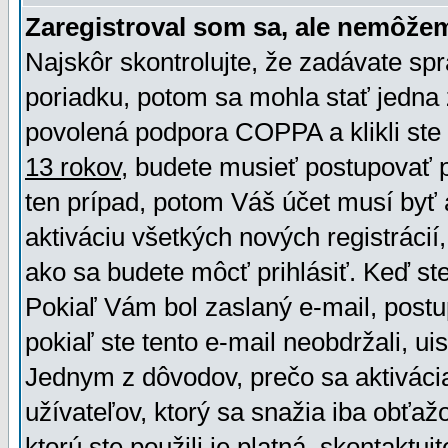
Zaregistroval som sa, ale nemôžem
Najskôr skontrolujte, že zadávate sp
poriadku, potom sa mohla stať jedna 
povolená podpora COPPA a klikli ste 
13 rokov
, budete musieť postupovať po
ten prípad, potom Váš účet musí byť 
aktiváciu všetkých nových registráci
ako sa budete môcť prihlásiť. Keď ste 
Pokiaľ Vám bol zaslaný e-mail, postu
pokiaľ ste tento e-mail neobdržali, ui
Jednym z dôvodov, prečo sa aktiváci
užívateľov, ktorý sa snažia iba obťažo
ktorú ste použili je platná, skontaktuj