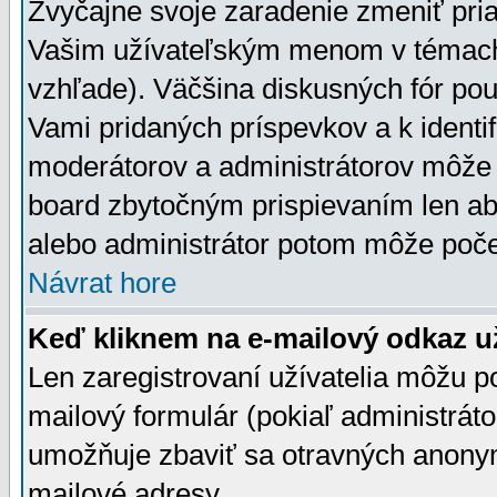
Zvyčajne svoje zaradenie zmeniť pr
Vašim užívateľským menom v témach 
vzhľade). Väčšina diskusných fór pou
Vami pridaných príspevkov a k identif
moderátorov a administrátorov môže 
board zbytočným prispievaním len aby
alebo administrátor potom môže počet
Návrat hore
Keď kliknem na e-mailový odkaz už
Len zaregistrovaní užívatelia môžu p
mailový formulár (pokiaľ administráto
umožňuje zbaviť sa otravných anonym
mailové adresy.