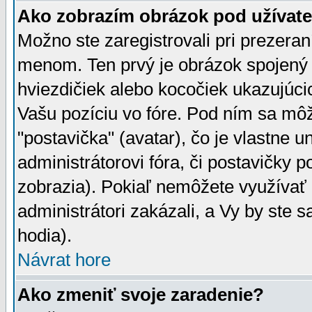
Ako zobrazím obrázok pod užíva
Možno ste zaregistrovali pri prezera
menom. Ten prvý je obrázok spojený 
hviezdičiek alebo kocočiek ukazujúcic
Vašu pozíciu vo fóre. Pod ním sa m
"postavička" (avatar), čo je vlastne 
administrátorovi fóra, či postavičky p
zobrazia). Pokiaľ nemôžete využívať 
administrátori zakázali, a Vy by ste 
hodia).
Návrat hore
Ako zmeniť svoje zaradenie?