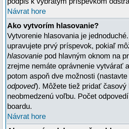
podpis k vybratým príspevkom odstrá
Návrat hore
Ako vytvorím hlasovanie?
Vytvorenie hlasovania je jednoduché.
upravujete prvý príspevok, pokiaľ môž
hlasovanie
pod hlavným oknom na prid
zrejme nemáte oprávnenie vytvárať an
potom aspoň dve možnosti (nastavte 
odpoveď
). Môžete tiež pridať časový
neobmedzenú voľbu. Počet odpovedí, 
boardu.
Návrat hore