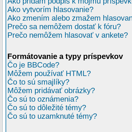
Ako pridám podpis k môjmu príspev
Ako vytvorím hlasovanie?
Ako zmením alebo zmažem hlasovan
Prečo sa nemôžem dostať k fóru?
Prečo nemôžem hlasovať v ankete?
Formátovanie a typy príspevkov
Čo je BBCode?
Môžem používať HTML?
Čo to sú smajlíky?
Môžem pridávať obrázky?
Čo sú to oznámenia?
Čo sú to dôležité témy?
Čo sú to uzamknuté témy?