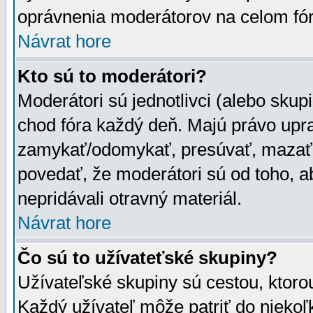
oprávnenia moderátorov na celom fór
Návrat hore
Kto sú to moderátori?
Moderátori sú jednotlivci (alebo skupi
chod fóra každý deň. Majú právo upr
zamykať/odomykať, presúvať, mazať a
povedať, že moderátori sú od toho, a
nepridávali otravný materiál.
Návrat hore
Čo sú to užívateťské skupiny?
Užívateľské skupiny sú cestou, ktoro
Každý užívateľ môže patriť do nieko