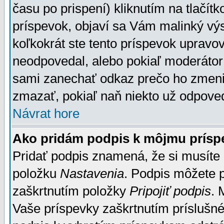
času po prispení) kliknutím na tlačít
príspevok, objaví sa Vám malinký výs
koľkokrát ste tento príspevok upravova
neodpovedal, alebo pokiaľ moderátor č
sami zanechať odkaz prečo ho zmenil
zmazať, pokiaľ naň niekto už odpoved
Návrat hore
Ako pridám podpis k môjmu prísp
Pridať podpis znamená, že si musíte n
položku
Nastavenia
. Podpis môžete 
zaškrtnutím položky
Pripojiť podpis
. 
Vaše príspevky zaškrtnutím príslušné