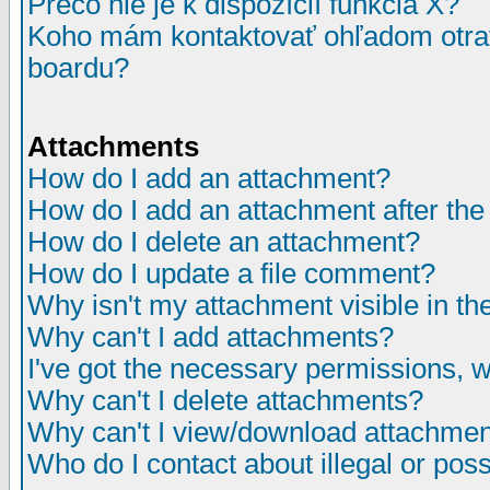
Prečo nie je k dispozícií funkcia X?
Koho mám kontaktovať ohľadom otrav
boardu?
Attachments
How do I add an attachment?
How do I add an attachment after the i
How do I delete an attachment?
How do I update a file comment?
Why isn't my attachment visible in th
Why can't I add attachments?
I've got the necessary permissions, 
Why can't I delete attachments?
Why can't I view/download attachme
Who do I contact about illegal or poss