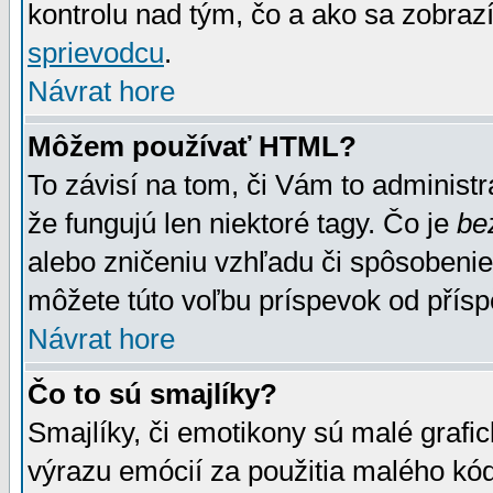
kontrolu nad tým, čo a ako sa zobrazí
sprievodcu
.
Návrat hore
Môžem používať HTML?
To závisí na tom, či Vám to administrá
že fungujú len niektoré tagy. Čo je
be
alebo zničeniu vzhľadu či spôsobeni
môžete túto voľbu príspevok od přís
Návrat hore
Čo to sú smajlíky?
Smajlíky, či emotikony sú malé grafic
výrazu emócií za použitia malého kód