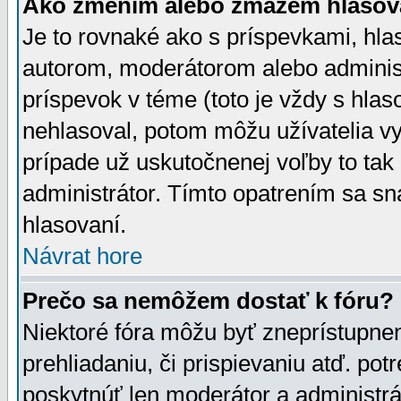
Ako zmením alebo zmažem hlasov
Je to rovnaké ako s príspevkami, h
autorom, moderátorom alebo administ
príspevok v téme (toto je vždy s hlas
nehlasoval, potom môžu užívatelia v
prípade už uskutočnenej voľby to tak
administrátor. Tímto opatrením sa sn
hlasovaní.
Návrat hore
Prečo sa nemôžem dostať k fóru?
Niektoré fóra môžu byť zneprístupnen
prehliadaniu, či prispievaniu atď. pot
poskytnúť len moderátor a administrát