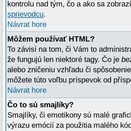
kontrolu nad tým, čo a ako sa zobrazí
sprievodcu
.
Návrat hore
Môžem používať HTML?
To závisí na tom, či Vám to administrá
že fungujú len niektoré tagy. Čo je
be
alebo zničeniu vzhľadu či spôsobeni
môžete túto voľbu príspevok od přís
Návrat hore
Čo to sú smajlíky?
Smajlíky, či emotikony sú malé grafic
výrazu emócií za použitia malého kód