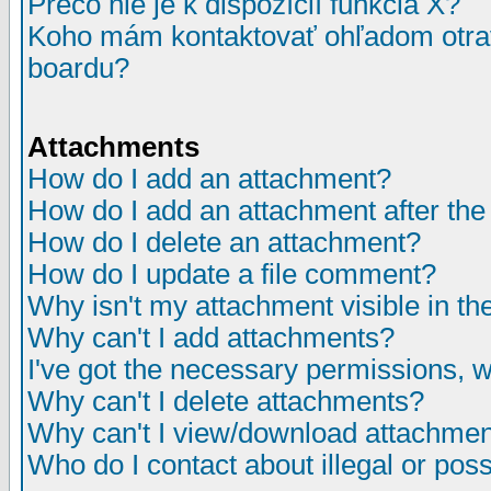
Prečo nie je k dispozícií funkcia X?
Koho mám kontaktovať ohľadom otrav
boardu?
Attachments
How do I add an attachment?
How do I add an attachment after the i
How do I delete an attachment?
How do I update a file comment?
Why isn't my attachment visible in th
Why can't I add attachments?
I've got the necessary permissions, 
Why can't I delete attachments?
Why can't I view/download attachme
Who do I contact about illegal or poss