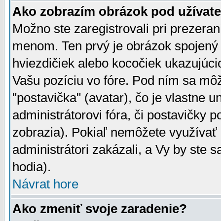
Ako zobrazím obrázok pod užíva
Možno ste zaregistrovali pri prezera
menom. Ten prvý je obrázok spojený 
hviezdičiek alebo kocočiek ukazujúcic
Vašu pozíciu vo fóre. Pod ním sa m
"postavička" (avatar), čo je vlastne 
administrátorovi fóra, či postavičky p
zobrazia). Pokiaľ nemôžete využívať 
administrátori zakázali, a Vy by ste 
hodia).
Návrat hore
Ako zmeniť svoje zaradenie?