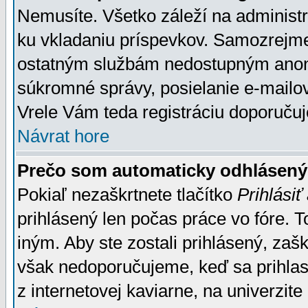
Nemusíte. Všetko záleží na administrá
ku vkladaniu príspevkov. Samozrejme
ostatným službám nedostupným anon
súkromné správy, posielanie e-mailov
Vrele Vám teda registráciu doporučuj
Návrat hore
Prečo som automaticky odhlásen
Pokiaľ nezaškrtnete tlačítko
Prihlásiť
prihlásený len počas práce vo fóre. 
iným. Aby ste zostali prihlásený, zaškr
však nedoporučujeme, keď sa prihlasuj
z internetovej kaviarne, na univerzite 