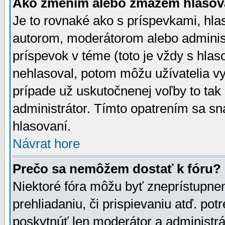
Ako zmením alebo zmažem hlasov
Je to rovnaké ako s príspevkami, h
autorom, moderátorom alebo administ
príspevok v téme (toto je vždy s hlas
nehlasoval, potom môžu užívatelia v
prípade už uskutočnenej voľby to tak
administrátor. Tímto opatrením sa sn
hlasovaní.
Návrat hore
Prečo sa nemôžem dostať k fóru?
Niektoré fóra môžu byť zneprístupnen
prehliadaniu, či prispievaniu atď. pot
poskytnúť len moderátor a administrát