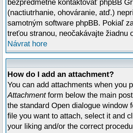
bezpredmetné kontaktovať phpBB Grou
(nactiutrhanie, ohováranie, atď.) ne
samotným software phpBB. Pokiaľ zaš
treťou stranou, neočakávajte žiadnu
Návrat hore
How do I add an attachment?
You can add attachments when you p
Attachment
form below the main post
the standard Open dialogue window fo
file you want to attach, select it and
your liking and/or the correct proced