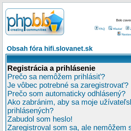
Bolo zaved
FAQ
Hľadať
Nastav
Obsah fóra hifi.slovanet.sk
Registrácia a prihlásenie
Prečo sa nemôžem prihlásiť?
Je vôbec potrebné sa zaregistrovať?
Prečo som automaticky odhlásený?
Ako zabránim, aby sa moje užívateľ
prihlásených?
Zabudol som heslo!
Zaregistroval som sa, ale nemôžem sa