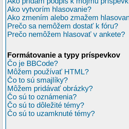
Ako pridám podpis k môjmu príspev
Ako vytvorím hlasovanie?
Ako zmením alebo zmažem hlasovan
Prečo sa nemôžem dostať k fóru?
Prečo nemôžem hlasovať v ankete?
Formátovanie a typy príspevkov
Čo je BBCode?
Môžem používať HTML?
Čo to sú smajlíky?
Môžem pridávať obrázky?
Čo sú to oznámenia?
Čo sú to dôležité témy?
Čo sú to uzamknuté témy?