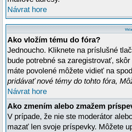
Návrat hore
Vkl
Ako vložím tému do fóra?
Jednoucho. Kliknete na príslušné tla
bude potrebné sa zaregistrovať, skôr 
máte povolené môžete vidieť na spodn
pridávať nové témy do tohto fóra, Môž
Návrat hore
Ako zmením alebo zmažem príspe
V prípade, že nie ste moderátor aleb
mazať len svoje príspevky. Môžete u