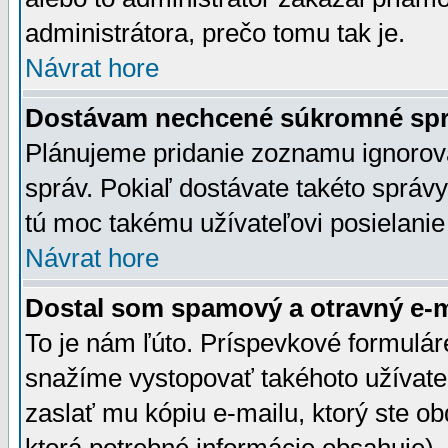
administrátora, prečo tomu tak je.
Návrat hore
Dostávam nechcené súkromné spr
Plánujeme pridanie zoznamu ignorov
správ. Pokiaľ dostávate takéto správy
tú moc takému užívateľovi posielanie
Návrat hore
Dostal som spamový a otravný e-ma
To je nám ľúto. Príspevkové formulá
snažíme vystopovať takéhoto užívateľ
zaslať mu kópiu e-mailu, ktorý ste obdr