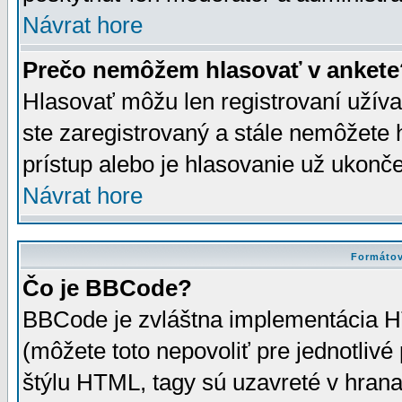
Návrat hore
Prečo nemôžem hlasovať v ankete
Hlasovať môžu len registrovaní užívat
ste zaregistrovaný a stále nemôžet
prístup alebo je hlasovanie už ukonč
Návrat hore
Formátov
Čo je BBCode?
BBCode je zvláštna implementácia HT
(môžete toto nepovoliť pre jednotli
štýlu HTML, tagy sú uzavreté v hrana