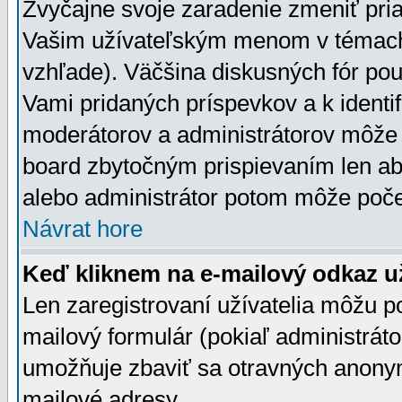
Zvyčajne svoje zaradenie zmeniť pr
Vašim užívateľským menom v témach 
vzhľade). Väčšina diskusných fór pou
Vami pridaných príspevkov a k identif
moderátorov a administrátorov môže 
board zbytočným prispievaním len aby
alebo administrátor potom môže počet
Návrat hore
Keď kliknem na e-mailový odkaz už
Len zaregistrovaní užívatelia môžu p
mailový formulár (pokiaľ administráto
umožňuje zbaviť sa otravných anonym
mailové adresy.