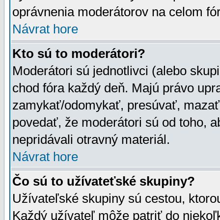
oprávnenia moderátorov na celom fór
Návrat hore
Kto sú to moderátori?
Moderátori sú jednotlivci (alebo skupi
chod fóra každý deň. Majú právo upr
zamykať/odomykať, presúvať, mazať a
povedať, že moderátori sú od toho, a
nepridávali otravný materiál.
Návrat hore
Čo sú to užívateťské skupiny?
Užívateľské skupiny sú cestou, ktoro
Každý užívateľ môže patriť do nieko