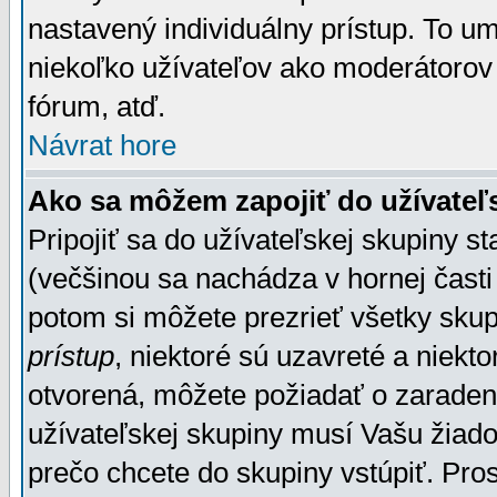
nastavený individuálny prístup. To u
niekoľko užívateľov ako moderátorov 
fórum, atď.
Návrat hore
Ako sa môžem zapojiť do užívateľ
Pripojiť sa do užívateľskej skupiny s
(večšinou sa nachádza v hornej časti 
potom si môžete prezrieť všetky sku
prístup
, niektoré sú uzavreté a niekt
otvorená, môžete požiadať o zaradeni
užívateľskej skupiny musí Vašu žiado
prečo chcete do skupiny vstúpiť. Pro