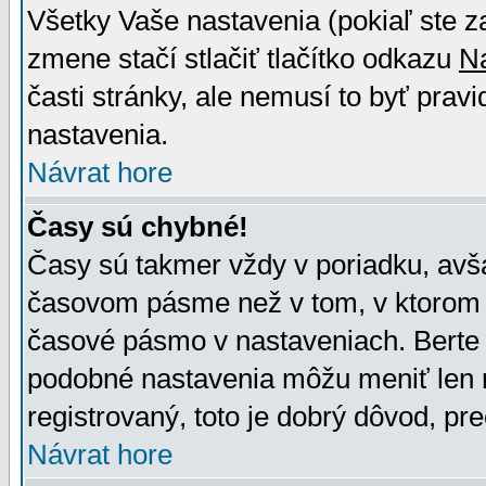
Všetky Vaše nastavenia (pokiaľ ste z
zmene stačí stlačiť tlačítko odkazu
N
časti stránky, ale nemusí to byť prav
nastavenia.
Návrat hore
Časy sú chybné!
Časy sú takmer vždy v poriadku, avša
časovom pásme než v tom, v ktorom s
časové pásmo v nastaveniach. Bert
podobné nastavenia môžu meniť len re
registrovaný, toto je dobrý dôvod, pre
Návrat hore