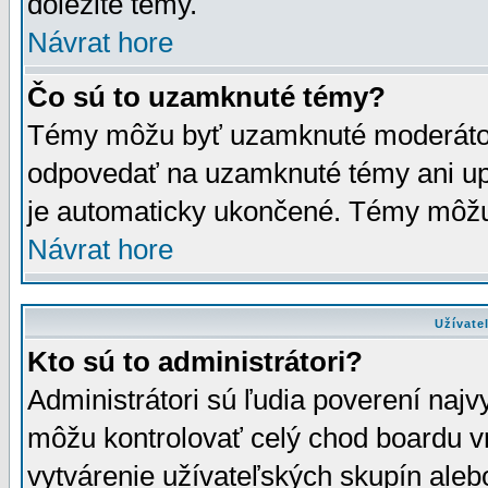
dôležité témy.
Návrat hore
Čo sú to uzamknuté témy?
Témy môžu byť uzamknuté moderáto
odpovedať na uzamknuté témy ani up
je automaticky ukončené. Témy môžu
Návrat hore
Užívate
Kto sú to administrátori?
Administrátori sú ľudia poverení najv
môžu kontrolovať celý chod boardu v
vytvárenie užívateľských skupín aleb