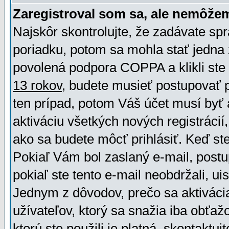
Zaregistroval som sa, ale nemôžem
Najskôr skontrolujte, že zadávate sp
poriadku, potom sa mohla stať jedna 
povolená podpora COPPA a klikli ste 
13 rokov
, budete musieť postupovať po
ten prípad, potom Váš účet musí byť 
aktiváciu všetkých nových registráci
ako sa budete môcť prihlásiť. Keď ste 
Pokiaľ Vám bol zaslaný e-mail, postu
pokiaľ ste tento e-mail neobdržali, ui
Jednym z dôvodov, prečo sa aktiváci
užívateľov, ktorý sa snažia iba obťažo
ktorú ste použili je platná, skontaktuj