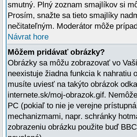
smutný. Plný zoznam smajlíkov si mô
Prosím, snažte sa tieto smajlíky nad
nečitateľným. Moderátor môže prípa
Návrat hore
Môžem pridávať obrázky?
Obrázky sa môžu zobrazovať vo Vaši
neexistuje žiadna funkcia k nahratiu
musíte uviesť na takýto obrázok odka
internete.sk/moj-obrazok.gif. Nemôž
PC (pokiaľ to nie je verejne prístupn
mechanizmami, napr. schránky hotmai
zobrazeniu obrázku použite buď BBCo