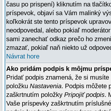
času po prispení) kliknutím na tlačít
príspevok, objaví sa Vám malinký výs
koľkokrát ste tento príspevok upravova
neodpovedal, alebo pokiaľ moderátor č
sami zanechať odkaz prečo ho zmenil
zmazať, pokiaľ naň niekto už odpoved
Návrat hore
Ako pridám podpis k môjmu prísp
Pridať podpis znamená, že si musíte n
položku
Nastavenia
. Podpis môžete 
zaškrtnutím položky
Pripojiť podpis
. 
Vaše príspevky zaškrtnutím príslušné