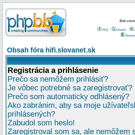
Bolo zaved
FAQ
Hľadať
Nastav
Obsah fóra hifi.slovanet.sk
Registrácia a prihlásenie
Prečo sa nemôžem prihlásiť?
Je vôbec potrebné sa zaregistrovať?
Prečo som automaticky odhlásený?
Ako zabránim, aby sa moje užívateľ
prihlásených?
Zabudol som heslo!
Zaregistroval som sa, ale nemôžem sa