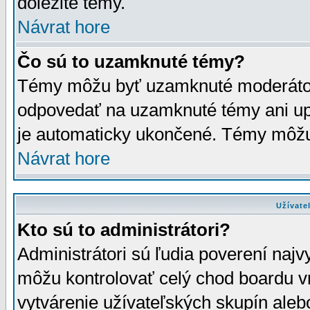
dôležité témy.
Návrat hore
Čo sú to uzamknuté témy?
Témy môžu byť uzamknuté moderáto
odpovedať na uzamknuté témy ani up
je automaticky ukončené. Témy môžu
Návrat hore
Užívate
Kto sú to administrátori?
Administrátori sú ľudia poverení najv
môžu kontrolovať celý chod boardu v
vytvárenie užívateľských skupín aleb