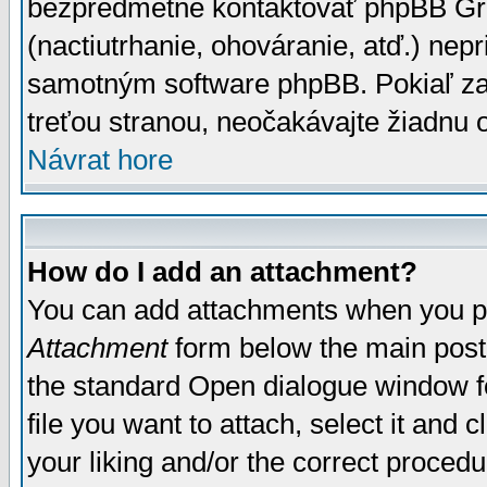
bezpredmetné kontaktovať phpBB Grou
(nactiutrhanie, ohováranie, atď.) ne
samotným software phpBB. Pokiaľ zaš
treťou stranou, neočakávajte žiadnu
Návrat hore
How do I add an attachment?
You can add attachments when you p
Attachment
form below the main post
the standard Open dialogue window fo
file you want to attach, select it and
your liking and/or the correct proced