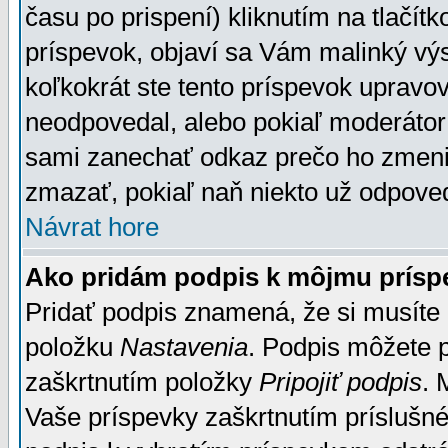
času po prispení) kliknutím na tlačít
príspevok, objaví sa Vám malinký výs
koľkokrát ste tento príspevok upravova
neodpovedal, alebo pokiaľ moderátor č
sami zanechať odkaz prečo ho zmenil
zmazať, pokiaľ naň niekto už odpoved
Návrat hore
Ako pridám podpis k môjmu prísp
Pridať podpis znamená, že si musíte n
položku
Nastavenia
. Podpis môžete 
zaškrtnutím položky
Pripojiť podpis
. 
Vaše príspevky zaškrtnutím príslušné