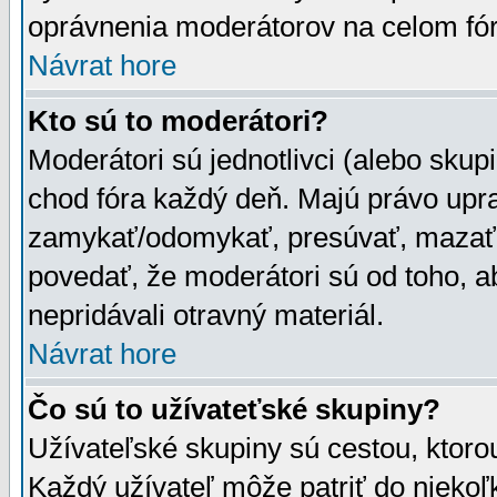
oprávnenia moderátorov na celom fór
Návrat hore
Kto sú to moderátori?
Moderátori sú jednotlivci (alebo skupi
chod fóra každý deň. Majú právo upr
zamykať/odomykať, presúvať, mazať a
povedať, že moderátori sú od toho, a
nepridávali otravný materiál.
Návrat hore
Čo sú to užívateťské skupiny?
Užívateľské skupiny sú cestou, ktoro
Každý užívateľ môže patriť do nieko