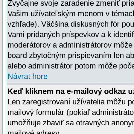
Zvyčajne svoje zaradenie zmeniť pr
Vašim užívateľským menom v témach 
vzhľade). Väčšina diskusných fór pou
Vami pridaných príspevkov a k identif
moderátorov a administrátorov môže 
board zbytočným prispievaním len aby
alebo administrátor potom môže počet
Návrat hore
Keď kliknem na e-mailový odkaz už
Len zaregistrovaní užívatelia môžu p
mailový formulár (pokiaľ administráto
umožňuje zbaviť sa otravných anonym
mailové adresy.