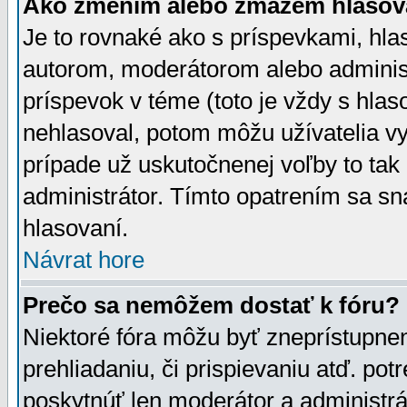
Ako zmením alebo zmažem hlasov
Je to rovnaké ako s príspevkami, h
autorom, moderátorom alebo administ
príspevok v téme (toto je vždy s hlas
nehlasoval, potom môžu užívatelia v
prípade už uskutočnenej voľby to tak
administrátor. Tímto opatrením sa sn
hlasovaní.
Návrat hore
Prečo sa nemôžem dostať k fóru?
Niektoré fóra môžu byť zneprístupnen
prehliadaniu, či prispievaniu atď. pot
poskytnúť len moderátor a administrát