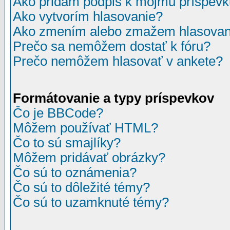
Ako pridám podpis k môjmu príspev
Ako vytvorím hlasovanie?
Ako zmením alebo zmažem hlasovan
Prečo sa nemôžem dostať k fóru?
Prečo nemôžem hlasovať v ankete?
Formátovanie a typy príspevkov
Čo je BBCode?
Môžem používať HTML?
Čo to sú smajlíky?
Môžem pridávať obrázky?
Čo sú to oznámenia?
Čo sú to dôležité témy?
Čo sú to uzamknuté témy?