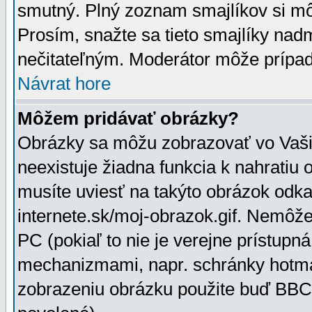
smutný. Plný zoznam smajlíkov si mô
Prosím, snažte sa tieto smajlíky nad
nečitateľným. Moderátor môže prípa
Návrat hore
Môžem pridávať obrázky?
Obrázky sa môžu zobrazovať vo Vaši
neexistuje žiadna funkcia k nahratiu
musíte uviesť na takýto obrázok odka
internete.sk/moj-obrazok.gif. Nemôž
PC (pokiaľ to nie je verejne prístupn
mechanizmami, napr. schránky hotmai
zobrazeniu obrázku použite buď BBCo