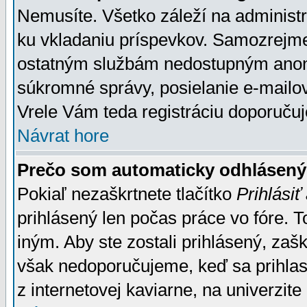
Nemusíte. Všetko záleží na administrá
ku vkladaniu príspevkov. Samozrejme
ostatným službám nedostupným anon
súkromné správy, posielanie e-mailov
Vrele Vám teda registráciu doporučuj
Návrat hore
Prečo som automaticky odhlásen
Pokiaľ nezaškrtnete tlačítko
Prihlásiť
prihlásený len počas práce vo fóre. 
iným. Aby ste zostali prihlásený, zaškr
však nedoporučujeme, keď sa prihlasuj
z internetovej kaviarne, na univerzite 