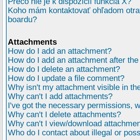
Prečo nie je k dispozícií funkcia X?
Koho mám kontaktovať ohľadom otrav
boardu?
Attachments
How do I add an attachment?
How do I add an attachment after the i
How do I delete an attachment?
How do I update a file comment?
Why isn't my attachment visible in th
Why can't I add attachments?
I've got the necessary permissions, 
Why can't I delete attachments?
Why can't I view/download attachme
Who do I contact about illegal or poss