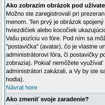
Ako zobrazím obrázok pod užíva
Možno ste zaregistrovali pri prezera
menom. Ten prvý je obrázok spojený 
hviezdičiek alebo kocočiek ukazujúcic
Vašu pozíciu vo fóre. Pod ním sa m
"postavička" (avatar), čo je vlastne 
administrátorovi fóra, či postavičky p
zobrazia). Pokiaľ nemôžete využívať 
administrátori zakázali, a Vy by ste 
hodia).
Návrat hore
Ako zmeniť svoje zaradenie?