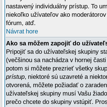
nastavený individuálny prístup. To u
niekoľko užívateľov ako moderátorov 
fórum, atď.
Návrat hore
Ako sa môžem zapojiť do užívateľ
Pripojiť sa do užívateľskej skupiny s
(večšinou sa nachádza v hornej časti 
potom si môžete prezrieť všetky sku
prístup
, niektoré sú uzavreté a niekt
otvorená, môžete požiadať o zaradeni
užívateľskej skupiny musí Vašu žiado
prečo chcete do skupiny vstúpiť. Pro