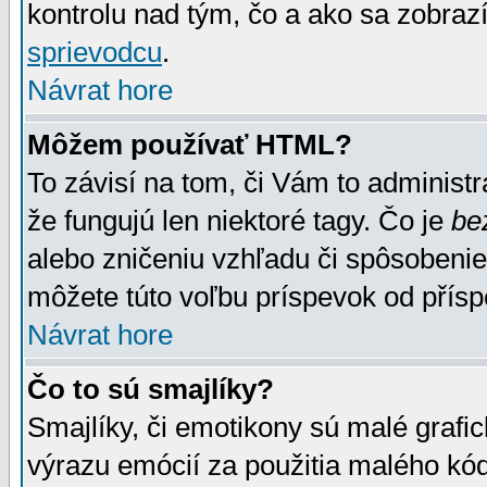
kontrolu nad tým, čo a ako sa zobrazí
sprievodcu
.
Návrat hore
Môžem používať HTML?
To závisí na tom, či Vám to administrá
že fungujú len niektoré tagy. Čo je
be
alebo zničeniu vzhľadu či spôsobeni
môžete túto voľbu príspevok od přís
Návrat hore
Čo to sú smajlíky?
Smajlíky, či emotikony sú malé grafic
výrazu emócií za použitia malého kód