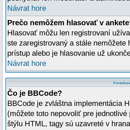
Návrat hore
Prečo nemôžem hlasovať v ankete
Hlasovať môžu len registrovaní užívat
ste zaregistrovaný a stále nemôžet
prístup alebo je hlasovanie už ukonč
Návrat hore
Formátov
Čo je BBCode?
BBCode je zvláštna implementácia HT
(môžete toto nepovoliť pre jednotli
štýlu HTML, tagy sú uzavreté v hrana