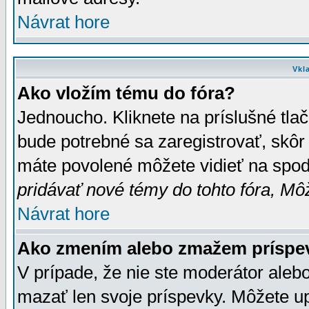
Návrat hore
Vkl
Ako vložím tému do fóra?
Jednoucho. Kliknete na príslušné tla
bude potrebné sa zaregistrovať, skôr 
máte povolené môžete vidieť na spodn
pridávať nové témy do tohto fóra, Môž
Návrat hore
Ako zmením alebo zmažem príspe
V prípade, že nie ste moderátor aleb
mazať len svoje príspevky. Môžete u