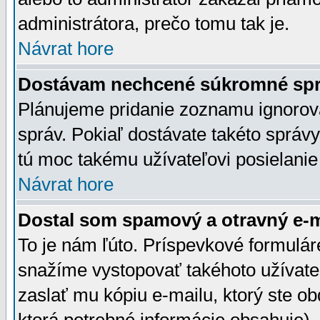
administrátora, prečo tomu tak je.
Návrat hore
Dostávam nechcené súkromné spr
Plánujeme pridanie zoznamu ignorov
správ. Pokiaľ dostávate takéto správy
tú moc takému užívateľovi posielanie
Návrat hore
Dostal som spamový a otravný e-ma
To je nám ľúto. Príspevkové formulá
snažíme vystopovať takéhoto užívateľ
zaslať mu kópiu e-mailu, ktorý ste obdr