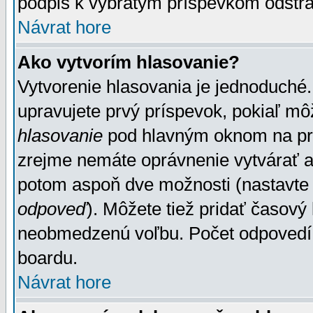
podpis k vybratým príspevkom odstrá
Návrat hore
Ako vytvorím hlasovanie?
Vytvorenie hlasovania je jednoduché.
upravujete prvý príspevok, pokiaľ môž
hlasovanie
pod hlavným oknom na prid
zrejme nemáte oprávnenie vytvárať an
potom aspoň dve možnosti (nastavte 
odpoveď
). Môžete tiež pridať časový
neobmedzenú voľbu. Počet odpovedí, 
boardu.
Návrat hore