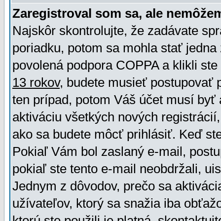
Zaregistroval som sa, ale nemôžem
Najskôr skontrolujte, že zadávate sp
poriadku, potom sa mohla stať jedna 
povolená podpora COPPA a klikli ste 
13 rokov
, budete musieť postupovať po
ten prípad, potom Váš účet musí byť 
aktiváciu všetkých nových registráci
ako sa budete môcť prihlásiť. Keď ste 
Pokiaľ Vám bol zaslaný e-mail, postu
pokiaľ ste tento e-mail neobdržali, ui
Jednym z dôvodov, prečo sa aktiváci
užívateľov, ktorý sa snažia iba obťažo
ktorú ste použili je platná, skontaktuj