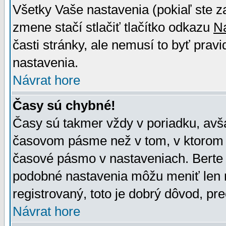
Všetky Vaše nastavenia (pokiaľ ste z
zmene stačí stlačiť tlačítko odkazu
N
časti stránky, ale nemusí to byť prav
nastavenia.
Návrat hore
Časy sú chybné!
Časy sú takmer vždy v poriadku, avša
časovom pásme než v tom, v ktorom s
časové pásmo v nastaveniach. Bert
podobné nastavenia môžu meniť len re
registrovaný, toto je dobrý dôvod, pre
Návrat hore