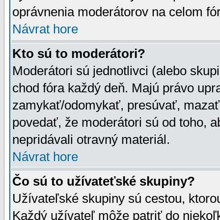
oprávnenia moderátorov na celom fór
Návrat hore
Kto sú to moderátori?
Moderátori sú jednotlivci (alebo skupi
chod fóra každý deň. Majú právo upr
zamykať/odomykať, presúvať, mazať a
povedať, že moderátori sú od toho, a
nepridávali otravný materiál.
Návrat hore
Čo sú to užívateťské skupiny?
Užívateľské skupiny sú cestou, ktoro
Každý užívateľ môže patriť do nieko