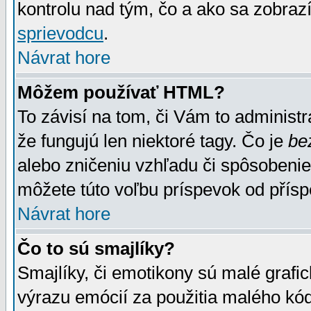
kontrolu nad tým, čo a ako sa zobrazí
sprievodcu
.
Návrat hore
Môžem používať HTML?
To závisí na tom, či Vám to administrá
že fungujú len niektoré tagy. Čo je
be
alebo zničeniu vzhľadu či spôsobeni
môžete túto voľbu príspevok od přís
Návrat hore
Čo to sú smajlíky?
Smajlíky, či emotikony sú malé grafic
výrazu emócií za použitia malého kód