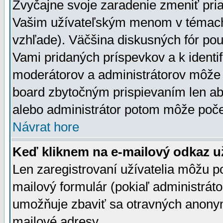
Zvyčajne svoje zaradenie zmeniť pr
Vašim užívateľským menom v témach 
vzhľade). Väčšina diskusných fór pou
Vami pridaných príspevkov a k identif
moderátorov a administrátorov môže 
board zbytočným prispievaním len aby
alebo administrátor potom môže počet
Návrat hore
Keď kliknem na e-mailový odkaz už
Len zaregistrovaní užívatelia môžu p
mailový formulár (pokiaľ administráto
umožňuje zbaviť sa otravných anonym
mailové adresy.