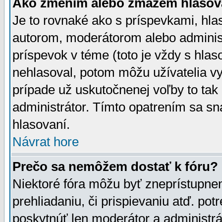
Ako zmením alebo zmažem hlasov
Je to rovnaké ako s príspevkami, h
autorom, moderátorom alebo administ
príspevok v téme (toto je vždy s hlas
nehlasoval, potom môžu užívatelia v
prípade už uskutočnenej voľby to tak
administrátor. Tímto opatrením sa sn
hlasovaní.
Návrat hore
Prečo sa nemôžem dostať k fóru?
Niektoré fóra môžu byť zneprístupnen
prehliadaniu, či prispievaniu atď. pot
poskytnúť len moderátor a administrát