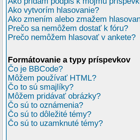
Ako pridám podpis k môjmu príspev
Ako vytvorím hlasovanie?
Ako zmením alebo zmažem hlasovan
Prečo sa nemôžem dostať k fóru?
Prečo nemôžem hlasovať v ankete?
Formátovanie a typy príspevkov
Čo je BBCode?
Môžem používať HTML?
Čo to sú smajlíky?
Môžem pridávať obrázky?
Čo sú to oznámenia?
Čo sú to dôležité témy?
Čo sú to uzamknuté témy?