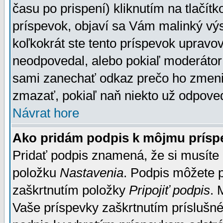
času po prispení) kliknutím na tlačít
príspevok, objaví sa Vám malinký výs
koľkokrát ste tento príspevok upravova
neodpovedal, alebo pokiaľ moderátor č
sami zanechať odkaz prečo ho zmenil
zmazať, pokiaľ naň niekto už odpoved
Návrat hore
Ako pridám podpis k môjmu prísp
Pridať podpis znamená, že si musíte n
položku
Nastavenia
. Podpis môžete 
zaškrtnutím položky
Pripojiť podpis
. 
Vaše príspevky zaškrtnutím príslušné