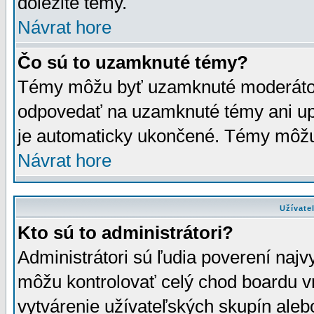
dôležité témy.
Návrat hore
Čo sú to uzamknuté témy?
Témy môžu byť uzamknuté moderáto
odpovedať na uzamknuté témy ani up
je automaticky ukončené. Témy môžu
Návrat hore
Užívate
Kto sú to administrátori?
Administrátori sú ľudia poverení najv
môžu kontrolovať celý chod boardu v
vytvárenie užívateľských skupín aleb