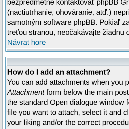
bezpredmetné kontaktovať phpBB Grou
(nactiutrhanie, ohováranie, atď.) ne
samotným software phpBB. Pokiaľ zaš
treťou stranou, neočakávajte žiadnu
Návrat hore
How do I add an attachment?
You can add attachments when you p
Attachment
form below the main post
the standard Open dialogue window fo
file you want to attach, select it and
your liking and/or the correct proced