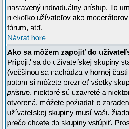
nastavený individuálny prístup. To u
niekoľko užívateľov ako moderátorov 
fórum, atď.
Návrat hore
Ako sa môžem zapojiť do užívateľ
Pripojiť sa do užívateľskej skupiny s
(večšinou sa nachádza v hornej časti 
potom si môžete prezrieť všetky sku
prístup
, niektoré sú uzavreté a niekt
otvorená, môžete požiadať o zaradeni
užívateľskej skupiny musí Vašu žiado
prečo chcete do skupiny vstúpiť. Pro