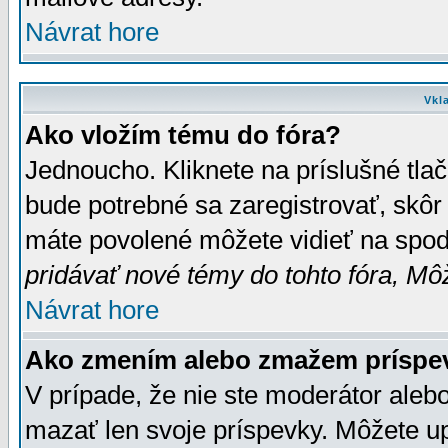
Návrat hore
Vkl
Ako vložím tému do fóra?
Jednoucho. Kliknete na príslušné tla
bude potrebné sa zaregistrovať, skôr 
máte povolené môžete vidieť na spodn
pridávať nové témy do tohto fóra, Môž
Návrat hore
Ako zmením alebo zmažem príspe
V prípade, že nie ste moderátor aleb
mazať len svoje príspevky. Môžete u