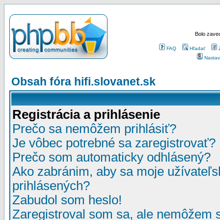
Bolo zaved
FAQ
Hľadať
Nastav
Obsah fóra hifi.slovanet.sk
Registrácia a prihlásenie
Prečo sa nemôžem prihlásiť?
Je vôbec potrebné sa zaregistrovať?
Prečo som automaticky odhlásený?
Ako zabránim, aby sa moje užívateľ
prihlásených?
Zabudol som heslo!
Zaregistroval som sa, ale nemôžem sa