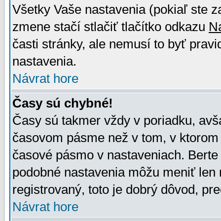
Všetky Vaše nastavenia (pokiaľ ste z
zmene stačí stlačiť tlačítko odkazu
N
časti stránky, ale nemusí to byť prav
nastavenia.
Návrat hore
Časy sú chybné!
Časy sú takmer vždy v poriadku, avša
časovom pásme než v tom, v ktorom s
časové pásmo v nastaveniach. Bert
podobné nastavenia môžu meniť len re
registrovaný, toto je dobrý dôvod, pre
Návrat hore