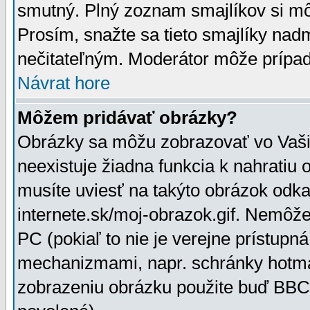
smutný. Plný zoznam smajlíkov si mô
Prosím, snažte sa tieto smajlíky nad
nečitateľným. Moderátor môže prípa
Návrat hore
Môžem pridávať obrázky?
Obrázky sa môžu zobrazovať vo Vaši
neexistuje žiadna funkcia k nahratiu
musíte uviesť na takýto obrázok odka
internete.sk/moj-obrazok.gif. Nemôž
PC (pokiaľ to nie je verejne prístupn
mechanizmami, napr. schránky hotmai
zobrazeniu obrázku použite buď BBCo