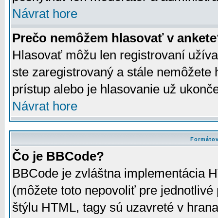
Návrat hore
Prečo nemôžem hlasovať v ankete
Hlasovať môžu len registrovaní užívat
ste zaregistrovaný a stále nemôžet
prístup alebo je hlasovanie už ukonč
Návrat hore
Formátov
Čo je BBCode?
BBCode je zvláštna implementácia HT
(môžete toto nepovoliť pre jednotli
štýlu HTML, tagy sú uzavreté v hrana