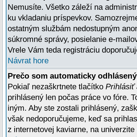
Nemusíte. Všetko záleží na administrá
ku vkladaniu príspevkov. Samozrejme
ostatným službám nedostupným anon
súkromné správy, posielanie e-mailov
Vrele Vám teda registráciu doporučuj
Návrat hore
Prečo som automaticky odhlásen
Pokiaľ nezaškrtnete tlačítko
Prihlásiť
prihlásený len počas práce vo fóre. 
iným. Aby ste zostali prihlásený, zaškr
však nedoporučujeme, keď sa prihlasuj
z internetovej kaviarne, na univerzite 