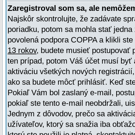
Zaregistroval som sa, ale nemôžem
Najskôr skontrolujte, že zadávate sp
poriadku, potom sa mohla stať jedna 
povolená podpora COPPA a klikli ste 
13 rokov
, budete musieť postupovať po
ten prípad, potom Váš účet musí byť 
aktiváciu všetkých nových registráci
ako sa budete môcť prihlásiť. Keď ste 
Pokiaľ Vám bol zaslaný e-mail, postu
pokiaľ ste tento e-mail neobdržali, ui
Jednym z dôvodov, prečo sa aktiváci
užívateľov, ktorý sa snažia iba obťažo
ktorú ste použili je platná, skontaktuj