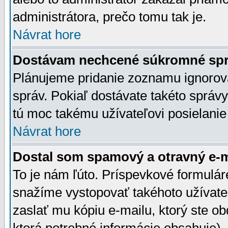
administrátora, prečo tomu tak je.
Návrat hore
Dostávam nechcené súkromné spr
Plánujeme pridanie zoznamu ignorov
správ. Pokiaľ dostávate takéto správy
tú moc takému užívateľovi posielanie
Návrat hore
Dostal som spamový a otravný e-ma
To je nám ľúto. Príspevkové formulá
snažíme vystopovať takéhoto užívateľ
zaslať mu kópiu e-mailu, ktorý ste obdr