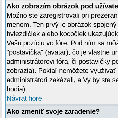
Ako zobrazím obrázok pod užíva
Možno ste zaregistrovali pri prezera
menom. Ten prvý je obrázok spojený 
hviezdičiek alebo kocočiek ukazujúcic
Vašu pozíciu vo fóre. Pod ním sa m
"postavička" (avatar), čo je vlastne 
administrátorovi fóra, či postavičky p
zobrazia). Pokiaľ nemôžete využívať 
administrátori zakázali, a Vy by ste 
hodia).
Návrat hore
Ako zmeniť svoje zaradenie?