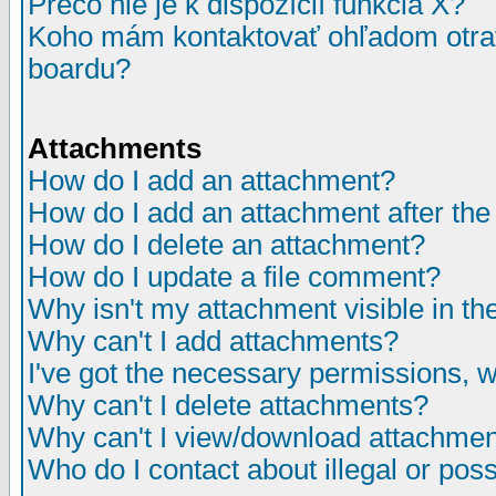
Prečo nie je k dispozícií funkcia X?
Koho mám kontaktovať ohľadom otrav
boardu?
Attachments
How do I add an attachment?
How do I add an attachment after the i
How do I delete an attachment?
How do I update a file comment?
Why isn't my attachment visible in th
Why can't I add attachments?
I've got the necessary permissions, 
Why can't I delete attachments?
Why can't I view/download attachme
Who do I contact about illegal or poss