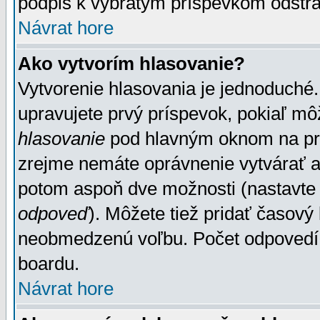
podpis k vybratým príspevkom odstrá
Návrat hore
Ako vytvorím hlasovanie?
Vytvorenie hlasovania je jednoduché.
upravujete prvý príspevok, pokiaľ môž
hlasovanie
pod hlavným oknom na prid
zrejme nemáte oprávnenie vytvárať an
potom aspoň dve možnosti (nastavte 
odpoveď
). Môžete tiež pridať časový
neobmedzenú voľbu. Počet odpovedí, 
boardu.
Návrat hore