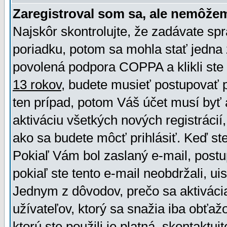
Zaregistroval som sa, ale nemôžem
Najskôr skontrolujte, že zadávate sp
poriadku, potom sa mohla stať jedna 
povolená podpora COPPA a klikli ste 
13 rokov
, budete musieť postupovať po
ten prípad, potom Váš účet musí byť 
aktiváciu všetkých nových registráci
ako sa budete môcť prihlásiť. Keď ste 
Pokiaľ Vám bol zaslaný e-mail, postu
pokiaľ ste tento e-mail neobdržali, ui
Jednym z dôvodov, prečo sa aktiváci
užívateľov, ktorý sa snažia iba obťažo
ktorú ste použili je platná, skontaktuj