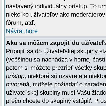
nastavený individuálny prístup. To u
niekoľko užívateľov ako moderátorov 
fórum, atď.
Návrat hore
Ako sa môžem zapojiť do užívateľ
Pripojiť sa do užívateľskej skupiny s
(večšinou sa nachádza v hornej časti 
potom si môžete prezrieť všetky sku
prístup
, niektoré sú uzavreté a niekt
otvorená, môžete požiadať o zaradeni
užívateľskej skupiny musí Vašu žiado
prečo chcete do skupiny vstúpiť. Pro