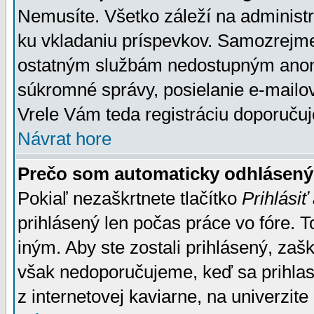
Nemusíte. Všetko záleží na administrá
ku vkladaniu príspevkov. Samozrejme
ostatným službám nedostupným anon
súkromné správy, posielanie e-mailov
Vrele Vám teda registráciu doporučuj
Návrat hore
Prečo som automaticky odhlásen
Pokiaľ nezaškrtnete tlačítko
Prihlásiť
prihlásený len počas práce vo fóre. 
iným. Aby ste zostali prihlásený, zaškr
však nedoporučujeme, keď sa prihlasuj
z internetovej kaviarne, na univerzite 