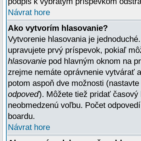
podpis k vybratým príspevkom odstrá
Návrat hore
Ako vytvorím hlasovanie?
Vytvorenie hlasovania je jednoduché.
upravujete prvý príspevok, pokiaľ môž
hlasovanie
pod hlavným oknom na prid
zrejme nemáte oprávnenie vytvárať an
potom aspoň dve možnosti (nastavte 
odpoveď
). Môžete tiež pridať časový
neobmedzenú voľbu. Počet odpovedí, 
boardu.
Návrat hore