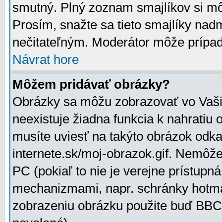
smutný. Plný zoznam smajlíkov si mô
Prosím, snažte sa tieto smajlíky nad
nečitateľným. Moderátor môže prípa
Návrat hore
Môžem pridávať obrázky?
Obrázky sa môžu zobrazovať vo Vaši
neexistuje žiadna funkcia k nahratiu
musíte uviesť na takýto obrázok odka
internete.sk/moj-obrazok.gif. Nemôž
PC (pokiaľ to nie je verejne prístupn
mechanizmami, napr. schránky hotmai
zobrazeniu obrázku použite buď BBCo