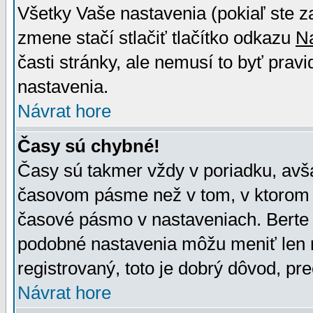
Všetky Vaše nastavenia (pokiaľ ste z
zmene stačí stlačiť tlačítko odkazu
N
časti stránky, ale nemusí to byť prav
nastavenia.
Návrat hore
Časy sú chybné!
Časy sú takmer vždy v poriadku, avša
časovom pásme než v tom, v ktorom s
časové pásmo v nastaveniach. Bert
podobné nastavenia môžu meniť len re
registrovaný, toto je dobrý dôvod, pre
Návrat hore