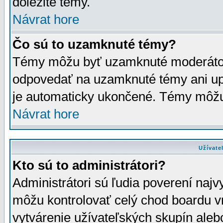
dôležité témy.
Návrat hore
Čo sú to uzamknuté témy?
Témy môžu byť uzamknuté moderáto
odpovedať na uzamknuté témy ani up
je automaticky ukončené. Témy môžu
Návrat hore
Užívate
Kto sú to administrátori?
Administrátori sú ľudia poverení najv
môžu kontrolovať celý chod boardu v
vytvárenie užívateľských skupín aleb