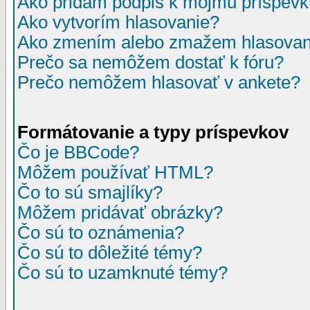
Ako pridám podpis k môjmu príspev
Ako vytvorím hlasovanie?
Ako zmením alebo zmažem hlasovan
Prečo sa nemôžem dostať k fóru?
Prečo nemôžem hlasovať v ankete?
Formátovanie a typy príspevkov
Čo je BBCode?
Môžem používať HTML?
Čo to sú smajlíky?
Môžem pridávať obrázky?
Čo sú to oznámenia?
Čo sú to dôležité témy?
Čo sú to uzamknuté témy?