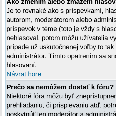
Ako zmením alebo zmažem hlasov
Je to rovnaké ako s príspevkami, h
autorom, moderátorom alebo administ
príspevok v téme (toto je vždy s hlas
nehlasoval, potom môžu užívatelia v
prípade už uskutočnenej voľby to tak
administrátor. Tímto opatrením sa sn
hlasovaní.
Návrat hore
Prečo sa nemôžem dostať k fóru?
Niektoré fóra môžu byť zneprístupnen
prehliadaniu, či prispievaniu atď. pot
poskytnúť len moderátor a administrát