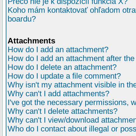
Prečo nie je k dispozícií funkcia X?
Koho mám kontaktovať ohľadom otrav
boardu?
Attachments
How do I add an attachment?
How do I add an attachment after the i
How do I delete an attachment?
How do I update a file comment?
Why isn't my attachment visible in th
Why can't I add attachments?
I've got the necessary permissions, 
Why can't I delete attachments?
Why can't I view/download attachme
Who do I contact about illegal or poss