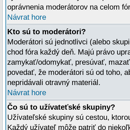
oprávnenia moderátorov na celom fór
Návrat hore
Kto sú to moderátori?
Moderátori sú jednotlivci (alebo skupi
chod fóra každý deň. Majú právo upr
zamykať/odomykať, presúvať, mazať a
povedať, že moderátori sú od toho, a
nepridávali otravný materiál.
Návrat hore
Čo sú to užívateťské skupiny?
Užívateľské skupiny sú cestou, ktoro
Každý užívateľ môže patriť do nieko