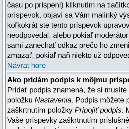
času po prispení) kliknutím na tlačít
príspevok, objaví sa Vám malinký výs
koľkokrát ste tento príspevok upravova
neodpovedal, alebo pokiaľ moderátor č
sami zanechať odkaz prečo ho zmenil
zmazať, pokiaľ naň niekto už odpoved
Návrat hore
Ako pridám podpis k môjmu prísp
Pridať podpis znamená, že si musíte n
položku
Nastavenia
. Podpis môžete 
zaškrtnutím položky
Pripojiť podpis
. 
Vaše príspevky zaškrtnutím príslušné