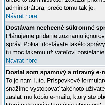
administrátora, prečo tomu tak je.
Návrat hore
Dostávam nechcené súkromné spr
Plánujeme pridanie zoznamu ignorov
správ. Pokiaľ dostávate takéto správy
tú moc takému užívateľovi posielanie
Návrat hore
Dostal som spamový a otravný e-ma
To je nám ľúto. Príspevkové formulá
snažíme vystopovať takéhoto užívateľ
zaslať mu kópiu e-mailu, ktorý ste obdr