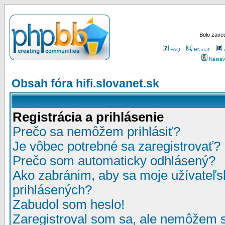
Bolo zaved
FAQ
Hľadať
Nastav
Obsah fóra hifi.slovanet.sk
Registrácia a prihlásenie
Prečo sa nemôžem prihlásiť?
Je vôbec potrebné sa zaregistrovať?
Prečo som automaticky odhlásený?
Ako zabránim, aby sa moje užívateľ
prihlásených?
Zabudol som heslo!
Zaregistroval som sa, ale nemôžem sa