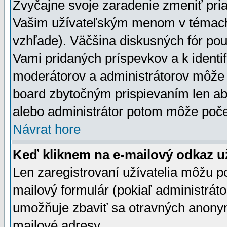
Zvyčajne svoje zaradenie zmeniť pr
Vašim užívateľským menom v témach 
vzhľade). Väčšina diskusných fór pou
Vami pridaných príspevkov a k identif
moderátorov a administrátorov môže 
board zbytočným prispievaním len aby
alebo administrátor potom môže počet
Návrat hore
Keď kliknem na e-mailový odkaz už
Len zaregistrovaní užívatelia môžu p
mailový formulár (pokiaľ administráto
umožňuje zbaviť sa otravných anonym
mailové adresy.