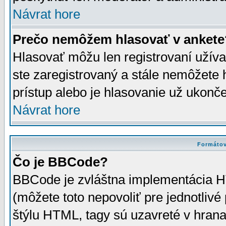
Návrat hore
Prečo nemôžem hlasovať v ankete
Hlasovať môžu len registrovaní užívat
ste zaregistrovaný a stále nemôžet
prístup alebo je hlasovanie už ukonč
Návrat hore
Formátov
Čo je BBCode?
BBCode je zvláštna implementácia HT
(môžete toto nepovoliť pre jednotli
štýlu HTML, tagy sú uzavreté v hrana