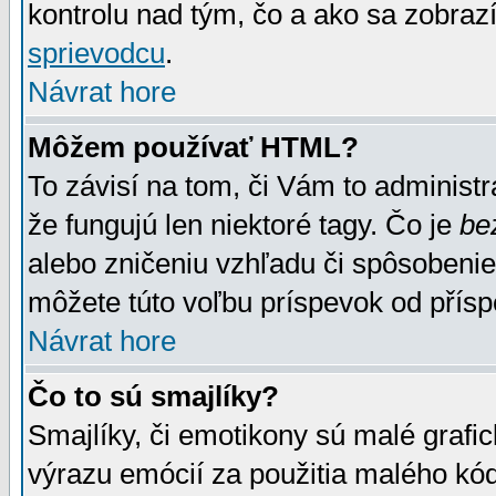
kontrolu nad tým, čo a ako sa zobrazí
sprievodcu
.
Návrat hore
Môžem používať HTML?
To závisí na tom, či Vám to administrá
že fungujú len niektoré tagy. Čo je
be
alebo zničeniu vzhľadu či spôsobeni
môžete túto voľbu príspevok od přís
Návrat hore
Čo to sú smajlíky?
Smajlíky, či emotikony sú malé grafic
výrazu emócií za použitia malého kód