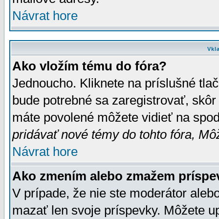
Návrat hore
Vkl
Ako vložím tému do fóra?
Jednoucho. Kliknete na príslušné tla
bude potrebné sa zaregistrovať, skôr 
máte povolené môžete vidieť na spodn
pridávať nové témy do tohto fóra, Môž
Návrat hore
Ako zmením alebo zmažem príspe
V prípade, že nie ste moderátor aleb
mazať len svoje príspevky. Môžete u