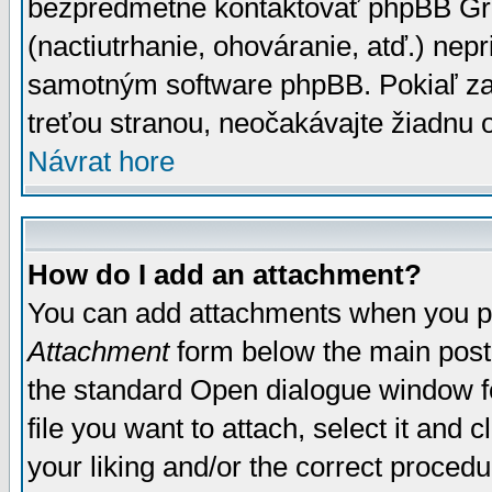
bezpredmetné kontaktovať phpBB Grou
(nactiutrhanie, ohováranie, atď.) ne
samotným software phpBB. Pokiaľ zaš
treťou stranou, neočakávajte žiadnu
Návrat hore
How do I add an attachment?
You can add attachments when you p
Attachment
form below the main post
the standard Open dialogue window fo
file you want to attach, select it and
your liking and/or the correct proced