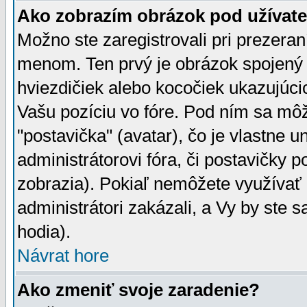
Ako zobrazím obrázok pod užíva
Možno ste zaregistrovali pri prezera
menom. Ten prvý je obrázok spojený 
hviezdičiek alebo kocočiek ukazujúcic
Vašu pozíciu vo fóre. Pod ním sa m
"postavička" (avatar), čo je vlastne 
administrátorovi fóra, či postavičky p
zobrazia). Pokiaľ nemôžete využívať 
administrátori zakázali, a Vy by ste 
hodia).
Návrat hore
Ako zmeniť svoje zaradenie?