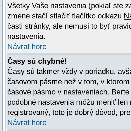
Všetky Vaše nastavenia (pokiaľ ste z
zmene stačí stlačiť tlačítko odkazu
N
časti stránky, ale nemusí to byť prav
nastavenia.
Návrat hore
Časy sú chybné!
Časy sú takmer vždy v poriadku, avša
časovom pásme než v tom, v ktorom s
časové pásmo v nastaveniach. Bert
podobné nastavenia môžu meniť len re
registrovaný, toto je dobrý dôvod, pre
Návrat hore