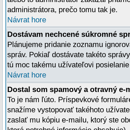
administrátora, prečo tomu tak je.
Návrat hore
Dostávam nechcené súkromné spr
Plánujeme pridanie zoznamu ignorov
správ. Pokiaľ dostávate takéto správy
tú moc takému užívateľovi posielanie
Návrat hore
Dostal som spamový a otravný e-ma
To je nám ľúto. Príspevkové formulá
snažíme vystopovať takéhoto užívateľ
zaslať mu kópiu e-mailu, ktorý ste obdr