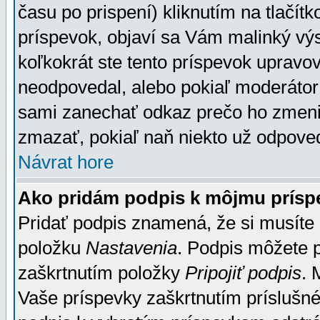
času po prispení) kliknutím na tlačít
príspevok, objaví sa Vám malinký výs
koľkokrát ste tento príspevok upravova
neodpovedal, alebo pokiaľ moderátor č
sami zanechať odkaz prečo ho zmenil
zmazať, pokiaľ naň niekto už odpoved
Návrat hore
Ako pridám podpis k môjmu prísp
Pridať podpis znamená, že si musíte n
položku
Nastavenia
. Podpis môžete 
zaškrtnutím položky
Pripojiť podpis
. 
Vaše príspevky zaškrtnutím príslušné