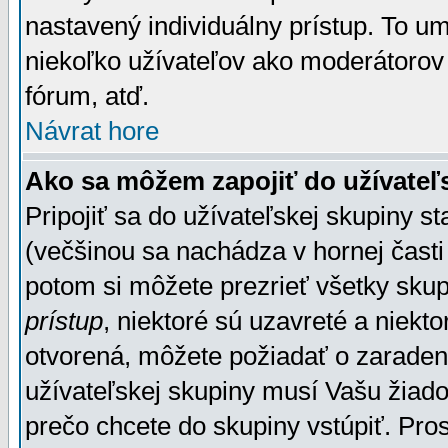
nastavený individuálny prístup. To u
niekoľko užívateľov ako moderátorov 
fórum, atď.
Návrat hore
Ako sa môžem zapojiť do užívateľ
Pripojiť sa do užívateľskej skupiny s
(večšinou sa nachádza v hornej časti 
potom si môžete prezrieť všetky sku
prístup
, niektoré sú uzavreté a niekt
otvorená, môžete požiadať o zaradeni
užívateľskej skupiny musí Vašu žiado
prečo chcete do skupiny vstúpiť. Pro