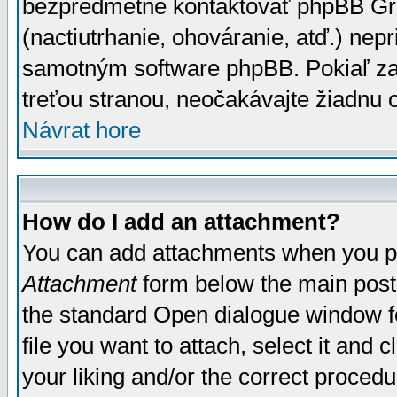
bezpredmetné kontaktovať phpBB Grou
(nactiutrhanie, ohováranie, atď.) ne
samotným software phpBB. Pokiaľ zaš
treťou stranou, neočakávajte žiadnu
Návrat hore
How do I add an attachment?
You can add attachments when you p
Attachment
form below the main post
the standard Open dialogue window fo
file you want to attach, select it and
your liking and/or the correct proced