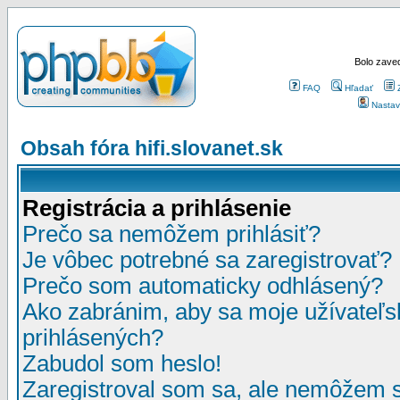
Bolo zaved
FAQ
Hľadať
Nastav
Obsah fóra hifi.slovanet.sk
Registrácia a prihlásenie
Prečo sa nemôžem prihlásiť?
Je vôbec potrebné sa zaregistrovať?
Prečo som automaticky odhlásený?
Ako zabránim, aby sa moje užívateľ
prihlásených?
Zabudol som heslo!
Zaregistroval som sa, ale nemôžem sa