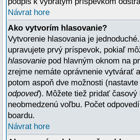
podpis k vybratým príspevkom odstrá
Návrat hore
Ako vytvorím hlasovanie?
Vytvorenie hlasovania je jednoduché.
upravujete prvý príspevok, pokiaľ môž
hlasovanie
pod hlavným oknom na prid
zrejme nemáte oprávnenie vytvárať an
potom aspoň dve možnosti (nastavte 
odpoveď
). Môžete tiež pridať časový
neobmedzenú voľbu. Počet odpovedí, 
boardu.
Návrat hore