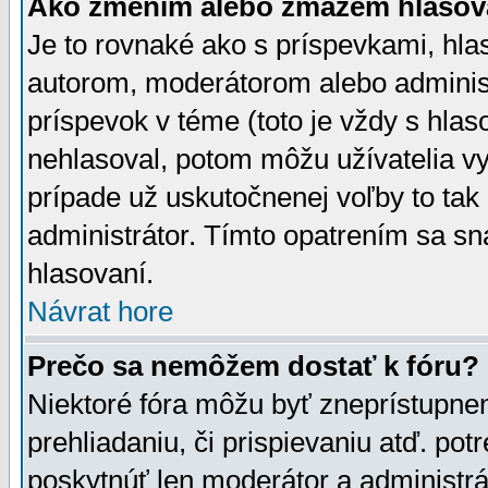
Ako zmením alebo zmažem hlasov
Je to rovnaké ako s príspevkami, h
autorom, moderátorom alebo administ
príspevok v téme (toto je vždy s hlas
nehlasoval, potom môžu užívatelia v
prípade už uskutočnenej voľby to tak
administrátor. Tímto opatrením sa sn
hlasovaní.
Návrat hore
Prečo sa nemôžem dostať k fóru?
Niektoré fóra môžu byť zneprístupnen
prehliadaniu, či prispievaniu atď. pot
poskytnúť len moderátor a administrát