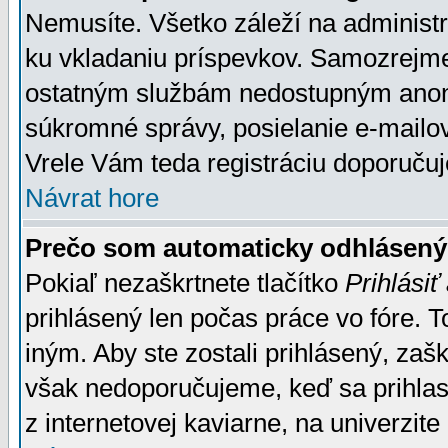
Nemusíte. Všetko záleží na administrá
ku vkladaniu príspevkov. Samozrejme
ostatným službám nedostupným anon
súkromné správy, posielanie e-mailov
Vrele Vám teda registráciu doporučuj
Návrat hore
Prečo som automaticky odhlásen
Pokiaľ nezaškrtnete tlačítko
Prihlásiť
prihlásený len počas práce vo fóre. 
iným. Aby ste zostali prihlásený, zaškr
však nedoporučujeme, keď sa prihlasuj
z internetovej kaviarne, na univerzite 