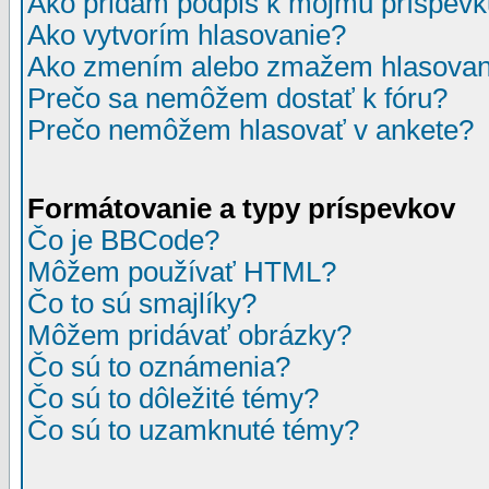
Ako pridám podpis k môjmu príspev
Ako vytvorím hlasovanie?
Ako zmením alebo zmažem hlasovan
Prečo sa nemôžem dostať k fóru?
Prečo nemôžem hlasovať v ankete?
Formátovanie a typy príspevkov
Čo je BBCode?
Môžem používať HTML?
Čo to sú smajlíky?
Môžem pridávať obrázky?
Čo sú to oznámenia?
Čo sú to dôležité témy?
Čo sú to uzamknuté témy?