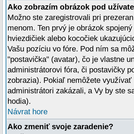
Ako zobrazím obrázok pod užíva
Možno ste zaregistrovali pri prezera
menom. Ten prvý je obrázok spojený 
hviezdičiek alebo kocočiek ukazujúcic
Vašu pozíciu vo fóre. Pod ním sa m
"postavička" (avatar), čo je vlastne 
administrátorovi fóra, či postavičky p
zobrazia). Pokiaľ nemôžete využívať 
administrátori zakázali, a Vy by ste 
hodia).
Návrat hore
Ako zmeniť svoje zaradenie?