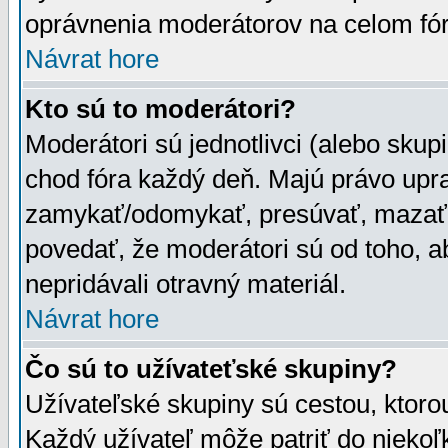
oprávnenia moderátorov na celom fór
Návrat hore
Kto sú to moderátori?
Moderátori sú jednotlivci (alebo skupi
chod fóra každý deň. Majú právo upr
zamykať/odomykať, presúvať, mazať a
povedať, že moderátori sú od toho, a
nepridávali otravný materiál.
Návrat hore
Čo sú to užívateťské skupiny?
Užívateľské skupiny sú cestou, ktoro
Každý užívateľ môže patriť do nieko