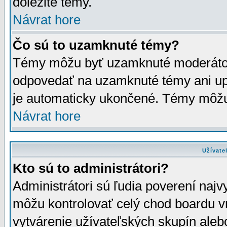
dôležité témy.
Návrat hore
Čo sú to uzamknuté témy?
Témy môžu byť uzamknuté moderáto
odpovedať na uzamknuté témy ani up
je automaticky ukončené. Témy môžu
Návrat hore
Užívate
Kto sú to administrátori?
Administrátori sú ľudia poverení najv
môžu kontrolovať celý chod boardu v
vytvárenie užívateľských skupín aleb