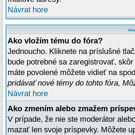
Návrat hore
Vkl
Ako vložím tému do fóra?
Jednoucho. Kliknete na príslušné tla
bude potrebné sa zaregistrovať, skôr 
máte povolené môžete vidieť na spodn
pridávať nové témy do tohto fóra, Môž
Návrat hore
Ako zmením alebo zmažem príspe
V prípade, že nie ste moderátor aleb
mazať len svoje príspevky. Môžete u