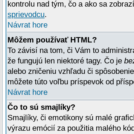
kontrolu nad tým, čo a ako sa zobrazí
sprievodcu
.
Návrat hore
Môžem používať HTML?
To závisí na tom, či Vám to administrá
že fungujú len niektoré tagy. Čo je
be
alebo zničeniu vzhľadu či spôsobeni
môžete túto voľbu príspevok od přís
Návrat hore
Čo to sú smajlíky?
Smajlíky, či emotikony sú malé grafic
výrazu emócií za použitia malého kód