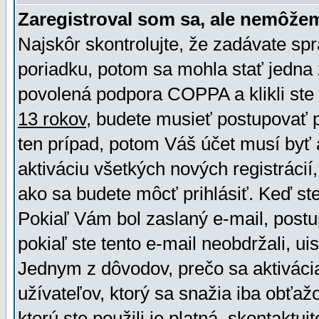
Zaregistroval som sa, ale nemôžem
Najskôr skontrolujte, že zadávate sp
poriadku, potom sa mohla stať jedna 
povolená podpora COPPA a klikli ste 
13 rokov
, budete musieť postupovať po
ten prípad, potom Váš účet musí byť 
aktiváciu všetkých nových registráci
ako sa budete môcť prihlásiť. Keď ste 
Pokiaľ Vám bol zaslaný e-mail, postu
pokiaľ ste tento e-mail neobdržali, ui
Jednym z dôvodov, prečo sa aktiváci
užívateľov, ktorý sa snažia iba obťažo
ktorú ste použili je platná, skontaktuj