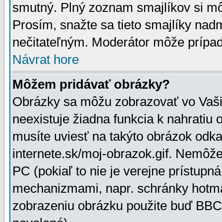
smutný. Plný zoznam smajlíkov si mô
Prosím, snažte sa tieto smajlíky nad
nečitateľným. Moderátor môže prípa
Návrat hore
Môžem pridávať obrázky?
Obrázky sa môžu zobrazovať vo Vaši
neexistuje žiadna funkcia k nahratiu
musíte uviesť na takýto obrázok odka
internete.sk/moj-obrazok.gif. Nemôž
PC (pokiaľ to nie je verejne prístupn
mechanizmami, napr. schránky hotmai
zobrazeniu obrázku použite buď BBCo