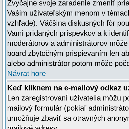
Zvyčajne svoje zaradenie zmeniť pr
Vašim užívateľským menom v témach 
vzhľade). Väčšina diskusných fór pou
Vami pridaných príspevkov a k identif
moderátorov a administrátorov môže 
board zbytočným prispievaním len aby
alebo administrátor potom môže počet
Návrat hore
Keď kliknem na e-mailový odkaz už
Len zaregistrovaní užívatelia môžu p
mailový formulár (pokiaľ administráto
umožňuje zbaviť sa otravných anonym
mailové adresy.