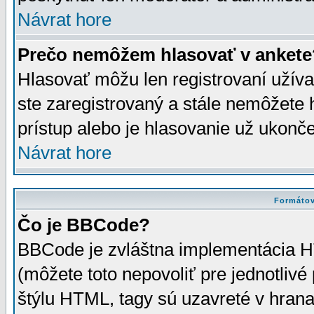
Návrat hore
Prečo nemôžem hlasovať v ankete
Hlasovať môžu len registrovaní užívat
ste zaregistrovaný a stále nemôžet
prístup alebo je hlasovanie už ukonč
Návrat hore
Formátov
Čo je BBCode?
BBCode je zvláštna implementácia HT
(môžete toto nepovoliť pre jednotli
štýlu HTML, tagy sú uzavreté v hrana