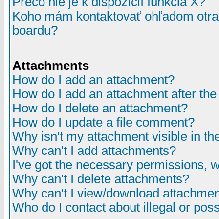
Prečo nie je k dispozícií funkcia X?
Koho mám kontaktovať ohľadom otrav
boardu?
Attachments
How do I add an attachment?
How do I add an attachment after the i
How do I delete an attachment?
How do I update a file comment?
Why isn't my attachment visible in th
Why can't I add attachments?
I've got the necessary permissions, 
Why can't I delete attachments?
Why can't I view/download attachme
Who do I contact about illegal or poss