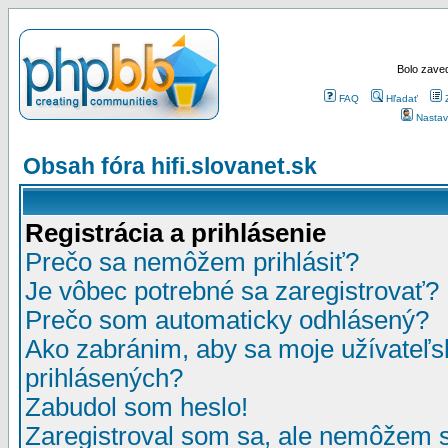
Bolo zaved
FAQ
Hľadať
Nastav
Obsah fóra hifi.slovanet.sk
Registrácia a prihlásenie
Prečo sa nemôžem prihlásiť?
Je vôbec potrebné sa zaregistrovať?
Prečo som automaticky odhlásený?
Ako zabránim, aby sa moje užívateľ
prihlásených?
Zabudol som heslo!
Zaregistroval som sa, ale nemôžem sa