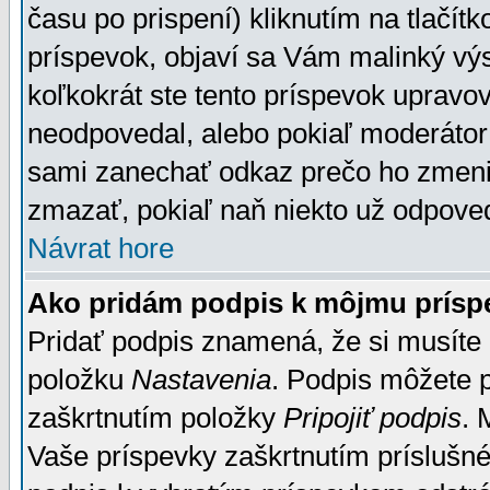
času po prispení) kliknutím na tlačít
príspevok, objaví sa Vám malinký výs
koľkokrát ste tento príspevok upravova
neodpovedal, alebo pokiaľ moderátor č
sami zanechať odkaz prečo ho zmenil
zmazať, pokiaľ naň niekto už odpoved
Návrat hore
Ako pridám podpis k môjmu prísp
Pridať podpis znamená, že si musíte n
položku
Nastavenia
. Podpis môžete 
zaškrtnutím položky
Pripojiť podpis
. 
Vaše príspevky zaškrtnutím príslušné