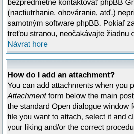
bezpredmetné kontaktovať phpBB Grou
(nactiutrhanie, ohováranie, atď.) ne
samotným software phpBB. Pokiaľ zaš
treťou stranou, neočakávajte žiadnu
Návrat hore
How do I add an attachment?
You can add attachments when you p
Attachment
form below the main post
the standard Open dialogue window fo
file you want to attach, select it and
your liking and/or the correct proced