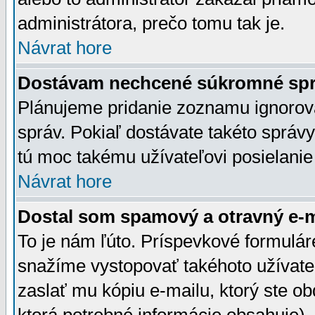
administrátora, prečo tomu tak je.
Návrat hore
Dostávam nechcené súkromné spr
Plánujeme pridanie zoznamu ignorov
správ. Pokiaľ dostávate takéto správy
tú moc takému užívateľovi posielanie
Návrat hore
Dostal som spamový a otravný e-ma
To je nám ľúto. Príspevkové formulá
snažíme vystopovať takéhoto užívateľ
zaslať mu kópiu e-mailu, ktorý ste obdr