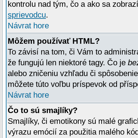
kontrolu nad tým, čo a ako sa zobrazí
sprievodcu
.
Návrat hore
Môžem používať HTML?
To závisí na tom, či Vám to administrá
že fungujú len niektoré tagy. Čo je
be
alebo zničeniu vzhľadu či spôsobeni
môžete túto voľbu príspevok od přís
Návrat hore
Čo to sú smajlíky?
Smajlíky, či emotikony sú malé grafic
výrazu emócií za použitia malého kód