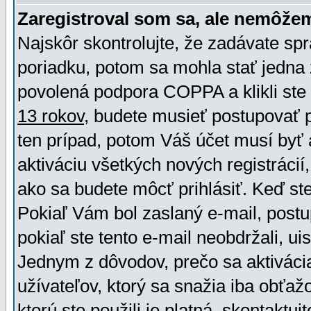
Zaregistroval som sa, ale nemôžem
Najskôr skontrolujte, že zadávate sp
poriadku, potom sa mohla stať jedna 
povolená podpora COPPA a klikli ste 
13 rokov
, budete musieť postupovať po
ten prípad, potom Váš účet musí byť 
aktiváciu všetkých nových registráci
ako sa budete môcť prihlásiť. Keď ste 
Pokiaľ Vám bol zaslaný e-mail, postu
pokiaľ ste tento e-mail neobdržali, ui
Jednym z dôvodov, prečo sa aktiváci
užívateľov, ktorý sa snažia iba obťažo
ktorú ste použili je platná, skontaktuj