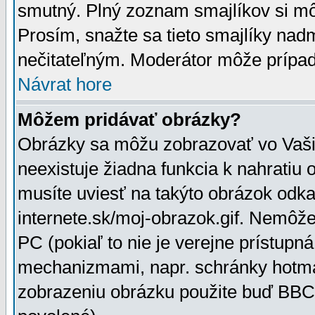
smutný. Plný zoznam smajlíkov si mô
Prosím, snažte sa tieto smajlíky nad
nečitateľným. Moderátor môže prípa
Návrat hore
Môžem pridávať obrázky?
Obrázky sa môžu zobrazovať vo Vaši
neexistuje žiadna funkcia k nahratiu
musíte uviesť na takýto obrázok odka
internete.sk/moj-obrazok.gif. Nemôž
PC (pokiaľ to nie je verejne prístupn
mechanizmami, napr. schránky hotmai
zobrazeniu obrázku použite buď BBCo