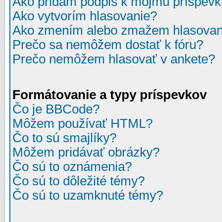
Ako pridám podpis k môjmu príspev
Ako vytvorím hlasovanie?
Ako zmením alebo zmažem hlasovan
Prečo sa nemôžem dostať k fóru?
Prečo nemôžem hlasovať v ankete?
Formátovanie a typy príspevkov
Čo je BBCode?
Môžem používať HTML?
Čo to sú smajlíky?
Môžem pridávať obrázky?
Čo sú to oznámenia?
Čo sú to dôležité témy?
Čo sú to uzamknuté témy?