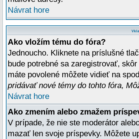
Návrat hore
Vkl
Ako vložím tému do fóra?
Jednoucho. Kliknete na príslušné tla
bude potrebné sa zaregistrovať, skôr 
máte povolené môžete vidieť na spodn
pridávať nové témy do tohto fóra, Môž
Návrat hore
Ako zmením alebo zmažem príspe
V prípade, že nie ste moderátor aleb
mazať len svoje príspevky. Môžete u