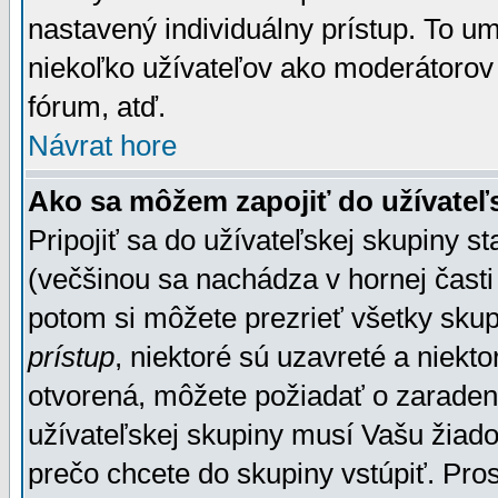
nastavený individuálny prístup. To u
niekoľko užívateľov ako moderátorov 
fórum, atď.
Návrat hore
Ako sa môžem zapojiť do užívateľ
Pripojiť sa do užívateľskej skupiny s
(večšinou sa nachádza v hornej časti 
potom si môžete prezrieť všetky sku
prístup
, niektoré sú uzavreté a niekt
otvorená, môžete požiadať o zaradeni
užívateľskej skupiny musí Vašu žiado
prečo chcete do skupiny vstúpiť. Pro