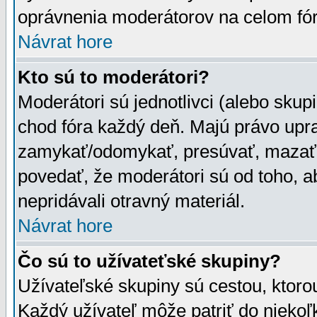
oprávnenia moderátorov na celom fór
Návrat hore
Kto sú to moderátori?
Moderátori sú jednotlivci (alebo skupi
chod fóra každý deň. Majú právo upr
zamykať/odomykať, presúvať, mazať a
povedať, že moderátori sú od toho, a
nepridávali otravný materiál.
Návrat hore
Čo sú to užívateťské skupiny?
Užívateľské skupiny sú cestou, ktoro
Každý užívateľ môže patriť do nieko