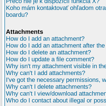
Prečo nie je k dispozícií funkcia X?
Koho mám kontaktovať ohľadom otrav
boardu?
Attachments
How do I add an attachment?
How do I add an attachment after the i
How do I delete an attachment?
How do I update a file comment?
Why isn't my attachment visible in th
Why can't I add attachments?
I've got the necessary permissions, 
Why can't I delete attachments?
Why can't I view/download attachme
Who do I contact about illegal or poss