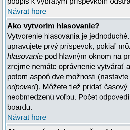
podpis k vybratým príspevkom odstrá
Návrat hore
Ako vytvorím hlasovanie?
Vytvorenie hlasovania je jednoduché.
upravujete prvý príspevok, pokiaľ môž
hlasovanie
pod hlavným oknom na prid
zrejme nemáte oprávnenie vytvárať an
potom aspoň dve možnosti (nastavte 
odpoveď
). Môžete tiež pridať časový
neobmedzenú voľbu. Počet odpovedí, 
boardu.
Návrat hore