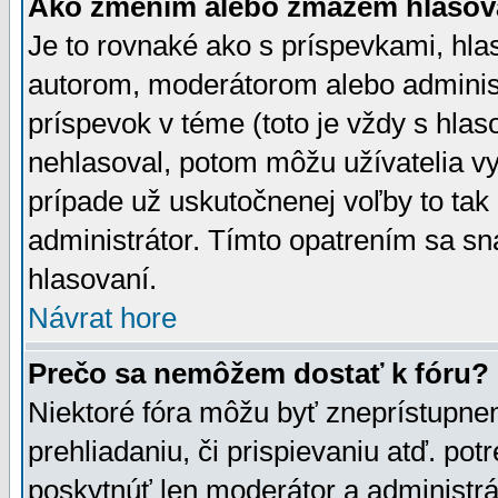
Ako zmením alebo zmažem hlasov
Je to rovnaké ako s príspevkami, h
autorom, moderátorom alebo administ
príspevok v téme (toto je vždy s hlas
nehlasoval, potom môžu užívatelia v
prípade už uskutočnenej voľby to tak
administrátor. Tímto opatrením sa sn
hlasovaní.
Návrat hore
Prečo sa nemôžem dostať k fóru?
Niektoré fóra môžu byť zneprístupnen
prehliadaniu, či prispievaniu atď. pot
poskytnúť len moderátor a administrát