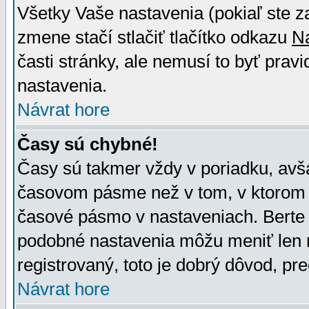
Všetky Vaše nastavenia (pokiaľ ste z
zmene stačí stlačiť tlačítko odkazu
N
časti stránky, ale nemusí to byť prav
nastavenia.
Návrat hore
Časy sú chybné!
Časy sú takmer vždy v poriadku, avša
časovom pásme než v tom, v ktorom s
časové pásmo v nastaveniach. Bert
podobné nastavenia môžu meniť len re
registrovaný, toto je dobrý dôvod, pre
Návrat hore