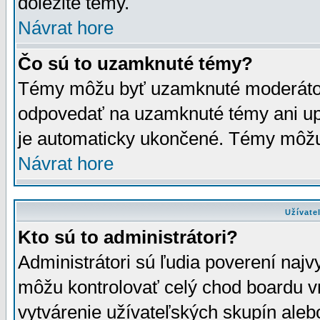
dôležité témy.
Návrat hore
Čo sú to uzamknuté témy?
Témy môžu byť uzamknuté moderáto
odpovedať na uzamknuté témy ani up
je automaticky ukončené. Témy môžu
Návrat hore
Užívate
Kto sú to administrátori?
Administrátori sú ľudia poverení najv
môžu kontrolovať celý chod boardu v
vytvárenie užívateľských skupín aleb