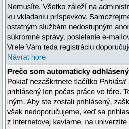
Nemusíte. Všetko záleží na administrá
ku vkladaniu príspevkov. Samozrejme
ostatným službám nedostupným anon
súkromné správy, posielanie e-mailov
Vrele Vám teda registráciu doporučuj
Návrat hore
Prečo som automaticky odhlásen
Pokiaľ nezaškrtnete tlačítko
Prihlásiť
prihlásený len počas práce vo fóre. 
iným. Aby ste zostali prihlásený, zaškr
však nedoporučujeme, keď sa prihlasuj
z internetovej kaviarne, na univerzite 