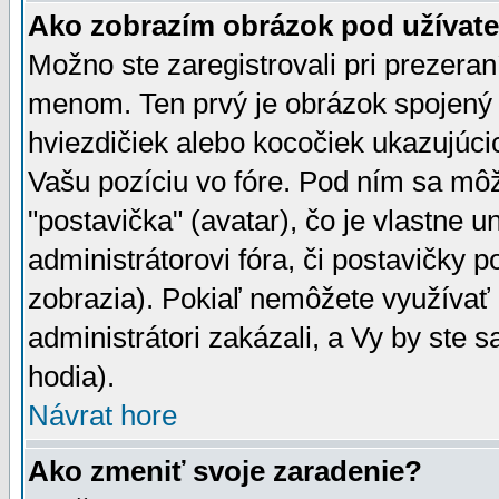
Ako zobrazím obrázok pod užíva
Možno ste zaregistrovali pri prezera
menom. Ten prvý je obrázok spojený 
hviezdičiek alebo kocočiek ukazujúcic
Vašu pozíciu vo fóre. Pod ním sa m
"postavička" (avatar), čo je vlastne 
administrátorovi fóra, či postavičky p
zobrazia). Pokiaľ nemôžete využívať 
administrátori zakázali, a Vy by ste 
hodia).
Návrat hore
Ako zmeniť svoje zaradenie?