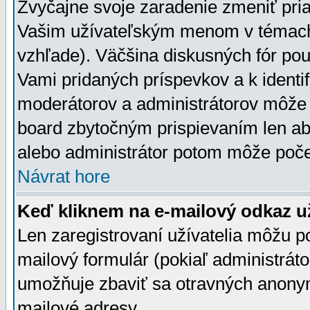
Zvyčajne svoje zaradenie zmeniť pr
Vašim užívateľským menom v témach 
vzhľade). Väčšina diskusných fór pou
Vami pridaných príspevkov a k identif
moderátorov a administrátorov môže 
board zbytočným prispievaním len aby
alebo administrátor potom môže počet
Návrat hore
Keď kliknem na e-mailový odkaz už
Len zaregistrovaní užívatelia môžu p
mailový formulár (pokiaľ administráto
umožňuje zbaviť sa otravných anonym
mailové adresy.