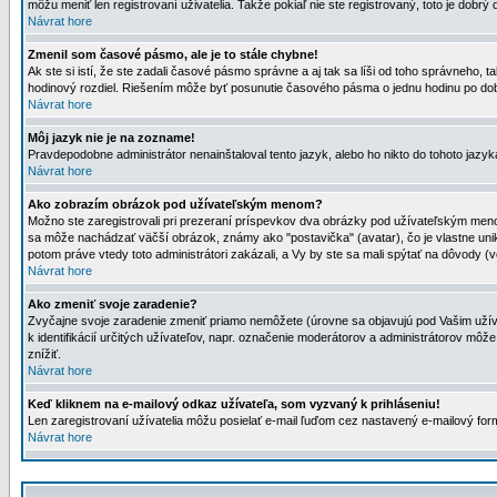
môžu meniť len registrovaní uživatelia. Takže pokiaľ nie ste registrovaný, toto je dobrý 
Návrat hore
Zmenil som časové pásmo, ale je to stále chybne!
Ak ste si istí, že ste zadali časové pásmo správne a aj tak sa líši od toho správneho
hodinový rozdiel. Riešením môže byť posunutie časového pásma o jednu hodinu po dob
Návrat hore
Môj jazyk nie je na zozname!
Pravdepodobne administrátor nenainštaloval tento jazyk, alebo ho nikto do tohoto jazyka 
Návrat hore
Ako zobrazím obrázok pod užívateľským menom?
Možno ste zaregistrovali pri prezeraní príspevkov dva obrázky pod užívateľským menom
sa môže nachádzať väčší obrázok, známy ako "postavička" (avatar), čo je vlastne uniká
potom práve vtedy toto administrátori zakázali, a Vy by ste sa mali spýtať na dôvody (v
Návrat hore
Ako zmeniť svoje zaradenie?
Zvyčajne svoje zaradenie zmeniť priamo nemôžete (úrovne sa objavujú pod Vašim užív
k identifikácií určitých užívateľov, napr. označenie moderátorov a administrátorov m
znížiť.
Návrat hore
Keď kliknem na e-mailový odkaz užívateľa, som vyzvaný k prihláseniu!
Len zaregistrovaní užívatelia môžu posielať e-mail ľuďom cez nastavený e-mailový form
Návrat hore