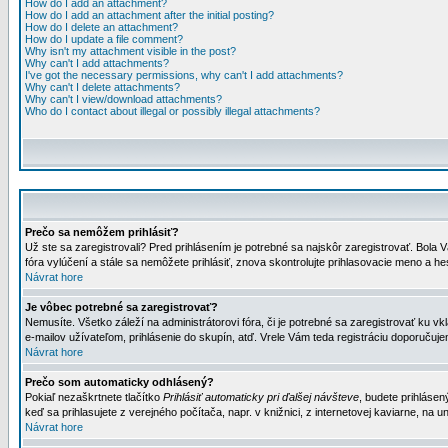
How do I add an attachment?
How do I add an attachment after the initial posting?
How do I delete an attachment?
How do I update a file comment?
Why isn't my attachment visible in the post?
Why can't I add attachments?
I've got the necessary permissions, why can't I add attachments?
Why can't I delete attachments?
Why can't I view/download attachments?
Who do I contact about illegal or possibly illegal attachments?
Prečo sa nemôžem prihlásiť?
Už ste sa zaregistrovali? Pred prihlásením je potrebné sa najskôr zaregistrovať. Bola V
fóra vylúčení a stále sa nemôžete prihlásiť, znova skontrolujte prihlasovacie meno a h
Návrat hore
Je vôbec potrebné sa zaregistrovať?
Nemusíte. Všetko záleží na administrátorovi fóra, či je potrebné sa zaregistrovať k
e-mailov užívateľom, prihlásenie do skupín, atď. Vrele Vám teda registráciu doporučujem
Návrat hore
Prečo som automaticky odhlásený?
Pokiaľ nezaškrtnete tlačítko
Prihlásiť automaticky pri ďalšej návšteve
, budete prihlásen
keď sa prihlasujete z verejného počítača, napr. v knižnici, z internetovej kaviarne, na un
Návrat hore