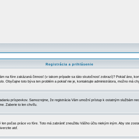
Registrácia a prihlásenie
ám na fóre zakázaná činnosť (v takom prípade sa táto skutočnosť zobrazí)? Pokiaľ áno, kontak
eslo. Obyčajne toto býva ten problém a pokiaľ nie je, kontaktujte administrátora, možno má ch
u vkladaniu príspevkov. Samozrejme, že registrácia Vám umožní prístup k ostatným službám
e. Zaberie to len chvíľu.
ý len počas práce vo fóre. Toto má zabrániť zneužitiu Vášho účtu niekým iným. Aby ste zostal
iverzite atď.