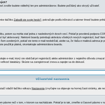
ených?
nosť
zvolíte
budete viditeľný len pre administrátorov. Budete počítáný ako skrytý užívateľ.
nke tlačítko
Zabudli ste svoje heslo?
, pokračujte podľa inštrukcií a takmer ihneď budete prih
dku, potom sa mohla stať jedna z nasledovných dvoch vecí. Pokiaľ je povolená podpora COPPA 
sí byť aktivovaný. Niektoré boardy potrebujú aktiváciu všetkých nových registrácií, buď Vami
 v ňom uvedených, pokiaľ ste tento e-mail neobdržali, uistite sa, že Vaša e-mailová adresa j
ste použili je platná, skontaktujte administrátora boardu.
te e-mail, ktorý ste obdržali pri registrácií) alebo administrátor z nejakého dôvodu zmazal 
la veľkosť databázy. Skúste sa zaregistrovať znova a zapojte sa do diskusií.
Užívateľské nastavenia
tačí stlačiť tlačítko odkazu
Nastavenia
(zvyčajne sa objavuje na hornej časti stránky, ale n
vom pásme než v tom, v ktorom sa nachádzate. Pokiaľ je to tak, zmeňte si časové pásmo v