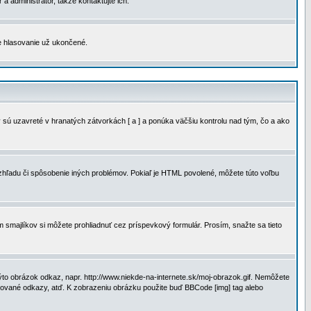
a administrátor, takže kontaktujte ich.
je hlasovanie už ukončené.
 sú uzavreté v hranatých zátvorkách [ a ] a ponúka väčšiu kontrolu nad tým, čo a ako
vzhľadu či spôsobenie iných problémov. Pokiaľ je HTML povolené, môžete túto voľbu
m smajlíkov si môžete prohliadnuť cez príspevkový formulár. Prosím, snažte sa tieto
to obrázok odkaz, napr. http://www.niekde-na-internete.sk/moj-obrazok.gif. Nemôžete
slované odkazy, atď. K zobrazeniu obrázku použite buď BBCode [img] tag alebo