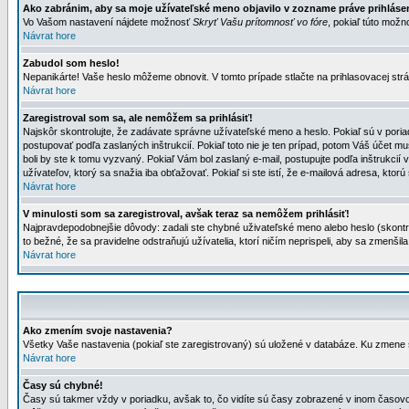
Ako zabránim, aby sa moje užívateľské meno objavilo v zozname práve prihlás
Vo Vašom nastavení nájdete možnosť
Skryť Vašu prítomnosť vo fóre
, pokiaľ túto mož
Návrat hore
Zabudol som heslo!
Nepanikárte! Vaše heslo môžeme obnovit. V tomto prípade stlačte na prihlasovacej strá
Návrat hore
Zaregistroval som sa, ale nemôžem sa prihlásiť!
Najskôr skontrolujte, že zadávate správne užívateľské meno a heslo. Pokiaľ sú v poria
postupovať podľa zaslaných inštrukcií. Pokiaľ toto nie je ten prípad, potom Váš účet mu
boli by ste k tomu vyzvaný. Pokiaľ Vám bol zaslaný e-mail, postupujte podľa inštrukcií
užívateľov, ktorý sa snažia iba obťažovať. Pokiaľ si ste istí, že e-mailová adresa, ktorú 
Návrat hore
V minulosti som sa zaregistroval, avšak teraz sa nemôžem prihlásiť!
Najpravdepodobnejšie dôvody: zadali ste chybné uživateľské meno alebo heslo (skontroluj
to bežné, že sa pravidelne odstraňujú užívatelia, ktorí ničím neprispeli, aby sa zmenši
Návrat hore
Ako zmením svoje nastavenia?
Všetky Vaše nastavenia (pokiaľ ste zaregistrovaný) sú uložené v databáze. Ku zmene s
Návrat hore
Časy sú chybné!
Časy sú takmer vždy v poriadku, avšak to, čo vidíte sú časy zobrazené v inom časo