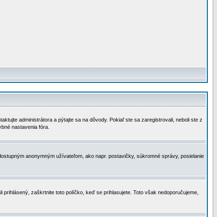
tujte administrátora a pýtajte sa na dôvody. Pokiaľ ste sa zaregistrovali, neboli ste z
ybné nastavenia fóra.
 nedostupným anonymným užívateľom, ako napr. postavičky, súkromné správy, posielanie
i prihlásený, zaškrtnite toto políčko, keď se prihlasujete. Toto však nedoporučujeme,