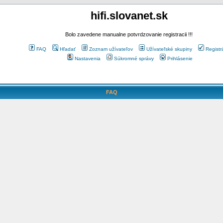
hifi.slovanet.sk
Bolo zavedene manualne potvrdzovanie registracii !!!
FAQ
Hľadať
Zoznam užívateľov
Užívateľské skupiny
Registr
Nastavenia
Súkromné správy
Prihlásenie
FAQ