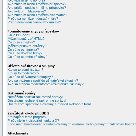
Ako vložím tému do fóra?
Ako zmením alebo zmažem príspevok?
Ako pridám podpis k môjmu príspevku?
Ako vytvorím hlasovanie?
Ako zmením alebo zmažem hlasovanie?
Prečo sa nemôžem dostať k fóru?
Prečo nemôžem hlasovať v ankete?
Formátovanie a typy príspevkov
Čo je BBCode?
Môžem používať HTML?
Čo to sú smajlíky?
Môžem pridávať obrázky?
Čo sú to oznámenia?
Čo sú to dôležité témy?
Čo sú to uzamknuté témy?
Užívateľské úrovne a skupiny
Kto sú to administrátori?
Kto sú to moderátori?
Čo sú to užívateťské skupiny?
Ako sa môžem zapojiť do užívateľskej skupiny?
Ako sa stanem moderátorom užívateľskej skupiny?
Súkromné správy
Nemôžem posielať súkromné správy!
Dostávam nechcené súkromné správy!
Dostal som spamový a otravný e-mail od niekoho z fóra!
Záležitosti okolo phpBB 2
Kto napísal tento program?
Prečo nie je k dispozícií funkcia X?
Koho mám kontaktovať ohľadom otravných e-mailov alebo právnych záležitostí boardu
Attachments