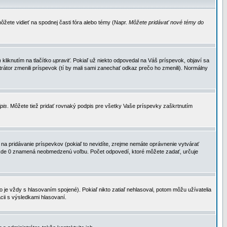
ôžete vidieť na spodnej časti fóra alebo témy (Napr.
Môžete pridávať nové témy do
kliknutím na tlačítko
upraviť
. Pokiaľ už niekto odpovedal na Váš príspevok, objaví sa
trátor zmenili príspevok (tí by mali sami zanechať odkaz prečo ho zmenili). Normálny
dpis
. Môžete tiež pridať rovnaký podpis pre všetky Vaše príspevky zaškrtnutím
a pridávanie príspevkov (pokiaľ to nevidíte, zrejme nemáte oprávnenie vytvárať
u, kde 0 znamená neobmedzenú voľbu. Počet odpovedí, ktoré môžete zadať, určuje
je vždy s hlasovaním spojené). Pokiaľ nikto zatiaľ nehlasoval, potom môžu užívatelia
cii s výsledkami hlasovaní.