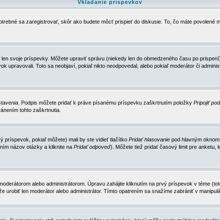
Vkladanie príspevkov
trebné sa zaregistrovať, skôr ako budete môcť prispieť do diskusie. To, čo máte povolené m
 len svoje príspevky. Môžete upraviť správu (niekedy len do obmedzeného času po prispení) 
k upravovali. Toto sa neobjaví, pokiaľ nikto neodpovedal, alebo pokiaľ moderátor či adminis
tavenia
. Podpis môžete pridať k práve písanému príspevku zaškrtnutím položky
Pripojiť po
ánením tohto zaškrtnutia.
 príspevok, pokiaľ môžete) mali by ste vidieť tlačítko
Pridať hlasovanie
pod hlavným oknom n
ním názov otázky a kliknite na
Pridať odpoveď
). Môžete tiež pridať časový limit pre anket
erátorom alebo administrátorom. Úpravu zahájite kliknutím na prvý príspevok v téme (toto 
e urobiť len moderátor alebo administrátor. Tímto opatrením sa snažíme zabrániť v manipulá