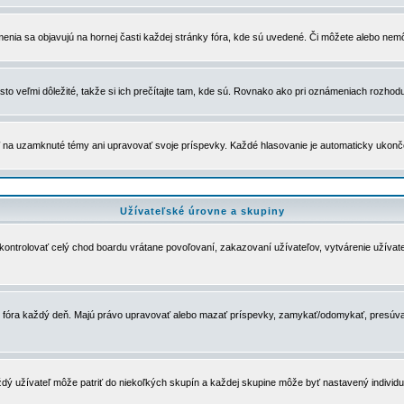
menia sa objavujú na hornej časti každej stránky fóra, kde sú uvedené. Či môžete alebo nemô
to veľmi dôležité, takže si ich prečítajte tam, kde sú. Rovnako ako pri oznámeniach rozhoduje
a uzamknuté témy ani upravovať svoje príspevky. Každé hlasovanie je automaticky ukon
Užívateľské úrovne a skupiny
u kontrolovať celý chod boardu vrátane povoľovaní, zakazovaní užívateľov, vytvárenie užíva
 chod fóra každý deň. Majú právo upravovať alebo mazať príspevky, zamykať/odomykať, presúva
dý užívateľ môže patriť do niekoľkých skupín a každej skupine môže byť nastavený individuá