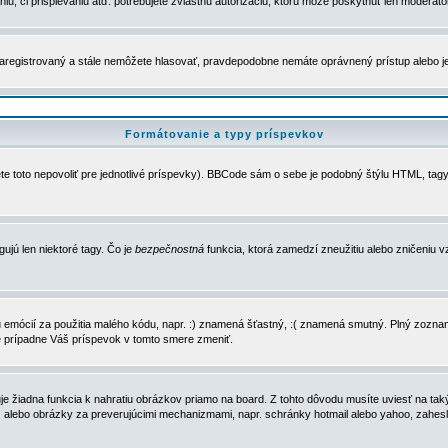
u, či prispievaniu atď. potrebujete zvláštnu autorizáciu, ktorú môže poskytnúť len moderátor 
e zaregistrovaný a stále nemôžete hlasovať, pravdepodobne nemáte oprávnený prístup alebo 
Formátovanie a typy príspevkov
e toto nepovoliť pre jednotlivé príspevky). BBCode sám o sebe je podobný štýlu HTML, tagy
gujú len niektoré tagy. Čo je
bezpečnostná
funkcia, ktorá zamedzí zneužitiu alebo zničeniu 
zu emócií za použitia malého kódu, napr. :) znamená šťastný, :( znamená smutný. Plný zozna
e prípadne Váš príspevok v tomto smere zmeniť.
 žiadna funkcia k nahratiu obrázkov priamo na board. Z tohto dôvodu musíte uviesť na taký
ca) alebo obrázky za preverujúcimi mechanizmami, napr. schránky hotmail alebo yahoo, zahe