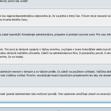
dôvod, prečo tak urobiť!
, tak tou najpravdepodobnejšou odpoveďou je, že sa jedná o letný čas. Fórum nie je stavané
u trvania letného času.
zatiaľ nepreložil. Kontaktujte administrátora, prípadne si preklad vytvorte sami. Pre viac in
. Ten prvý je obrázok spojený s Vašou úrovňou, zvyčajne v tvare hviezdičiek alebo kocočiek
tny obrázok každého užívateľa. Záleží na administrátorovi fóra, či postavičky povolí, či ak
eríme, že se hodia).
ateľským menom v témach a vo Vašom profile, čo záleží na použitom vzhľade). Väčšina disk
ôže mať zvláštny vzhľad. Prosím, nezaťažujte board zbytočným prispievaním len aby ste dosi
ulár (pokiaľ administrátor túto možnosť povolil). Toto opatrenie umožňuje zbaviť sa otravný