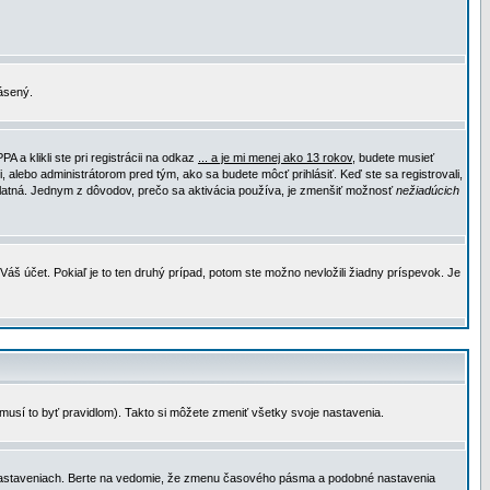
lásený.
a klikli ste pri registrácii na odkaz
... a je mi menej ako 13 rokov
, budete musieť
, alebo administrátorom pred tým, ako sa budete môcť prihlásiť. Keď ste sa registrovali,
e platná. Jednym z dôvodov, prečo sa aktivácia používa, je zmenšiť možnosť
nežiadúcich
Váš účet. Pokiaľ je to ten druhý prípad, potom ste možno nevložili žiadny príspevok. Je
emusí to byť pravidlom). Takto si môžete zmeniť všetky svoje nastavenia.
 nastaveniach. Berte na vedomie, že zmenu časového pásma a podobné nastavenia