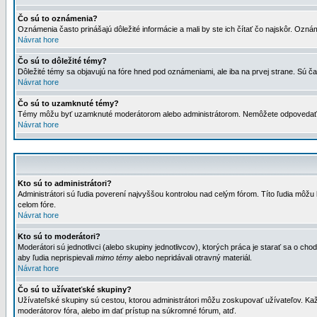
Čo sú to oznámenia?
Oznámenia často prinášajú dôležité informácie a mali by ste ich čítať čo najskôr. Ozná
Návrat hore
Čo sú to dôležité témy?
Dôležité témy sa objavujú na fóre hned pod oznámeniami, ale iba na prvej strane. Sú čas
Návrat hore
Čo sú to uzamknuté témy?
Témy môžu byť uzamknuté moderátorom alebo administrátorom. Nemôžete odpovedať n
Návrat hore
Kto sú to administrátori?
Administrátori sú ľudia poverení najvyššou kontrolou nad celým fórom. Títo ľudia môž
celom fóre.
Návrat hore
Kto sú to moderátori?
Moderátori sú jednotlivci (alebo skupiny jednotlivcov), ktorých práca je starať sa o
aby ľudia neprispievali
mimo témy
alebo nepridávali otravný materiál.
Návrat hore
Čo sú to užívateťské skupiny?
Užívateľské skupiny sú cestou, ktorou administrátori môžu zoskupovať užívateľov. Kaž
moderátorov fóra, alebo im dať prístup na súkromné fórum, atď.