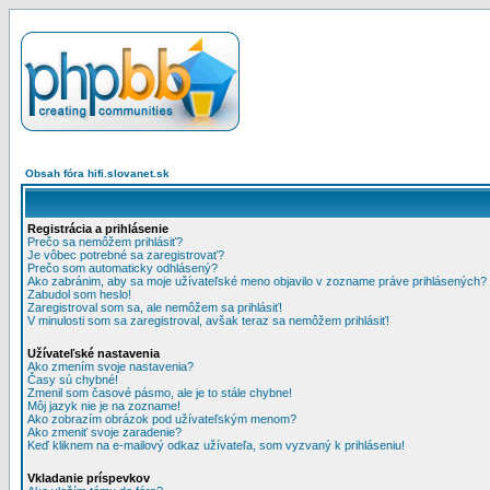
Obsah fóra hifi.slovanet.sk
Registrácia a prihlásenie
Prečo sa nemôžem prihlásiť?
Je vôbec potrebné sa zaregistrovať?
Prečo som automaticky odhlásený?
Ako zabránim, aby sa moje užívateľské meno objavilo v zozname práve prihlásených?
Zabudol som heslo!
Zaregistroval som sa, ale nemôžem sa prihlásiť!
V minulosti som sa zaregistroval, avšak teraz sa nemôžem prihlásiť!
Užívateľské nastavenia
Ako zmením svoje nastavenia?
Časy sú chybné!
Zmenil som časové pásmo, ale je to stále chybne!
Môj jazyk nie je na zozname!
Ako zobrazím obrázok pod užívateľským menom?
Ako zmeniť svoje zaradenie?
Keď kliknem na e-mailový odkaz užívateľa, som vyzvaný k prihláseniu!
Vkladanie príspevkov