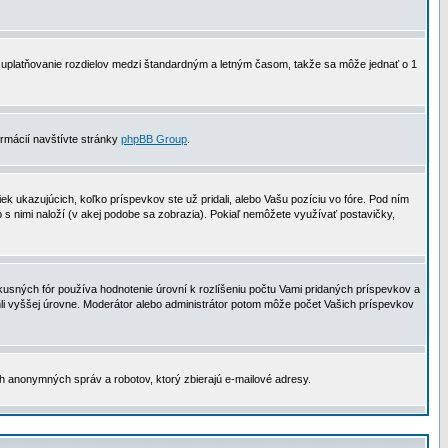
 na uplatňovanie rozdielov medzi štandardným a letným časom, takže sa môže jednať o 1
formácií navštívte stránky
phpBB Group
.
 ukazujúcich, koľko príspevkov ste už pridali, alebo Vašu pozíciu vo fóre. Pod ním
o s nimi naloží (v akej podobe sa zobrazia). Pokiaľ nemôžete využívať postavičky,
usných fór používa hodnotenie úrovní k rozlíšeniu počtu Vami pridaných príspevkov a
ahli vyššej úrovne. Moderátor alebo administrátor potom môže počet Vašich príspevkov
ch anonymných správ a robotov, ktorý zbierajú e-mailové adresy.