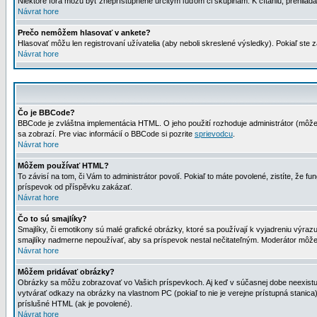
Niektoré fóra môžu byť zneprístupnené určitým ľuďom či skupinám. K čítaniu, prehliadani
Návrat hore
Prečo nemôžem hlasovať v ankete?
Hlasovať môžu len registrovaní užívatelia (aby neboli skreslené výsledky). Pokiaľ st
Návrat hore
Čo je BBCode?
BBCode je zvláštna implementácia HTML. O jeho použití rozhoduje administrátor (môžet
sa zobrazí. Pre viac informácií o BBCode si pozrite
sprievodcu
.
Návrat hore
Môžem používať HTML?
To závisí na tom, či Vám to administrátor povolí. Pokiaľ to máte povolené, zistíte, že fun
príspevok od příspěvku zakázať.
Návrat hore
Čo to sú smajlíky?
Smajlíky, či emotikony sú malé grafické obrázky, ktoré sa používají k vyjadreniu výra
smajlíky nadmerne nepoužívať, aby sa príspevok nestal nečitateľným. Moderátor môž
Návrat hore
Môžem pridávať obrázky?
Obrázky sa môžu zobrazovať vo Vašich príspevkoch. Aj keď v súčasnej dobe neexistuje
vytvárať odkazy na obrázky na vlastnom PC (pokiaľ to nie je verejne prístupná stani
príslušné HTML (ak je povolené).
Návrat hore