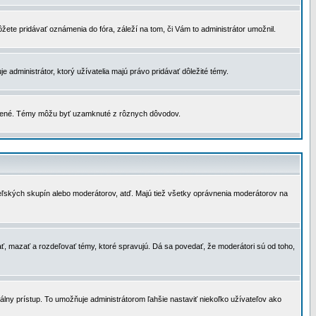
žete pridávať oznámenia do fóra, záleží na tom, či Vám to administrátor umožnil.
 administrátor, ktorý užívatelia majú právo pridávať dôležité témy.
čené. Témy môžu byť uzamknuté z rôznych dôvodov.
teľských skupín alebo moderátorov, atď. Majú tiež všetky oprávnenia moderátorov na
ť, mazať a rozdeľovať témy, ktoré spravujú. Dá sa povedať, že moderátori sú od toho,
lny prístup. To umožňuje administrátorom ľahšie nastaviť niekoľko užívateľov ako