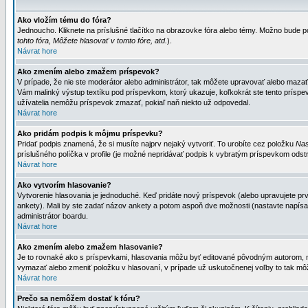
Ako vložím tému do fóra?
Jednoucho. Kliknete na príslušné tlačítko na obrazovke fóra alebo témy. Možno bude po
tohto fóra, Môžete hlasovať v tomto fóre, atd.
).
Návrat hore
Ako zmením alebo zmažem príspevok?
V prípade, že nie ste moderátor alebo administrátor, tak môžete upravovať alebo mazať
Vám malinký výstup textíku pod príspevkom, ktorý ukazuje, koľkokrát ste tento príspevo
užívatelia nemôžu príspevok zmazať, pokiaľ naň niekto už odpovedal.
Návrat hore
Ako pridám podpis k môjmu príspevku?
Pridať podpis znamená, že si musíte najprv nejaký vytvoriť. To urobíte cez položku
Nas
príslušného políčka v profile (je možné nepridávať podpis k vybratým príspevkom odstr
Návrat hore
Ako vytvorím hlasovanie?
Vytvorenie hlasovania je jednoduché. Keď pridáte nový príspevok (alebo upravujete prvý
ankety). Mali by ste zadať názov ankety a potom aspoň dve možnosti (nastavte napísa
administrátor boardu.
Návrat hore
Ako zmením alebo zmažem hlasovanie?
Je to rovnaké ako s príspevkami, hlasovania môžu byť editované pôvodným autorom, mod
vymazať alebo zmeniť položku v hlasovaní, v prípade už uskutočnenej voľby to tak môž
Návrat hore
Prečo sa nemôžem dostať k fóru?