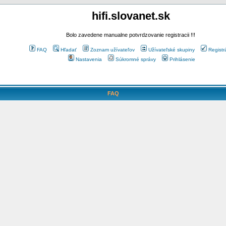
hifi.slovanet.sk
Bolo zavedene manualne potvrdzovanie registracii !!!
FAQ
Hľadať
Zoznam užívateľov
Užívateľské skupiny
Registr
Nastavenia
Súkromné správy
Prihlásenie
FAQ