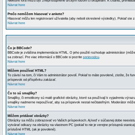
Niektoré fóra môžu byť zneprístupnené určitým ľuďom či skupinám. K čítaniu, prehliadani
Návrat hore
Prečo nemôžem hlasovať v ankete?
Hlasovať môžu len registrovaní užívatelia (aby neboli skreslené výsledky). Pokiaľ st
Návrat hore
Čo je BBCode?
BBCode je zvláštna implementácia HTML. O jeho použití rozhoduje administrátor (môžet
sa zobrazí. Pre viac informácií o BBCode si pozrite
sprievodcu
.
Návrat hore
Môžem používať HTML?
To závisí na tom, či Vám to administrátor povolí. Pokiaľ to máte povolené, zistíte, že fun
príspevok od příspěvku zakázať.
Návrat hore
Čo to sú smajlíky?
Smajlíky, či emotikony sú malé grafické obrázky, ktoré sa používají k vyjadreniu výra
smajlíky nadmerne nepoužívať, aby sa príspevok nestal nečitateľným. Moderátor môž
Návrat hore
Môžem pridávať obrázky?
Obrázky sa môžu zobrazovať vo Vašich príspevkoch. Aj keď v súčasnej dobe neexistuje
vytvárať odkazy na obrázky na vlastnom PC (pokiaľ to nie je verejne prístupná stani
príslušné HTML (ak je povolené).
Návrat hore