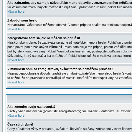
Ako zabránim, aby sa moje užívateľské meno objavilo v zozname práve prihlás
Vo Vašom nastavení nájdete možnosť
Skryť Vašu prítomnosť vo fóre
, pokiaľ túto mož
Návrat hore
Zabudol som heslo!
Nepanikárte! Vaše heslo môžeme obnovit. V tomto prípade stlačte na prihlasovacej strá
Návrat hore
Zaregistroval som sa, ale nemôžem sa prihlásiť!
Najskôr skontrolujte, že zadávate správne užívateľské meno a heslo. Pokiaľ sú v poria
postupovať podľa zaslaných inštrukcií. Pokiaľ toto nie je ten prípad, potom Váš účet mu
boli by ste k tomu vyzvaný. Pokiaľ Vám bol zaslaný e-mail, postupujte podľa inštrukcií
užívateľov, ktorý sa snažia iba obťažovať. Pokiaľ si ste istí, že e-mailová adresa, ktorú 
Návrat hore
V minulosti som sa zaregistroval, avšak teraz sa nemôžem prihlásiť!
Najpravdepodobnejšie dôvody: zadali ste chybné uživateľské meno alebo heslo (skontroluj
to bežné, že sa pravidelne odstraňujú užívatelia, ktorí ničím neprispeli, aby sa zmenši
Návrat hore
Ako zmením svoje nastavenia?
Všetky Vaše nastavenia (pokiaľ ste zaregistrovaný) sú uložené v databáze. Ku zmene s
Návrat hore
Časy sú chybné!
Časy sú takmer vždy v poriadku, avšak to, čo vidíte sú časy zobrazené v inom časo