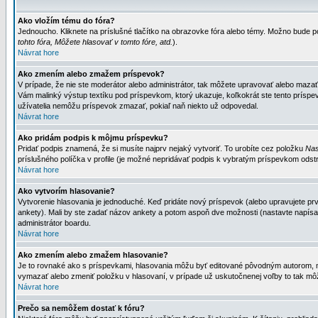
Ako vložím tému do fóra?
Jednoucho. Kliknete na príslušné tlačítko na obrazovke fóra alebo témy. Možno bude po
tohto fóra, Môžete hlasovať v tomto fóre, atd.
).
Návrat hore
Ako zmením alebo zmažem príspevok?
V prípade, že nie ste moderátor alebo administrátor, tak môžete upravovať alebo mazať
Vám malinký výstup textíku pod príspevkom, ktorý ukazuje, koľkokrát ste tento príspevo
užívatelia nemôžu príspevok zmazať, pokiaľ naň niekto už odpovedal.
Návrat hore
Ako pridám podpis k môjmu príspevku?
Pridať podpis znamená, že si musíte najprv nejaký vytvoriť. To urobíte cez položku
Nas
príslušného políčka v profile (je možné nepridávať podpis k vybratým príspevkom odstr
Návrat hore
Ako vytvorím hlasovanie?
Vytvorenie hlasovania je jednoduché. Keď pridáte nový príspevok (alebo upravujete prvý
ankety). Mali by ste zadať názov ankety a potom aspoň dve možnosti (nastavte napísa
administrátor boardu.
Návrat hore
Ako zmením alebo zmažem hlasovanie?
Je to rovnaké ako s príspevkami, hlasovania môžu byť editované pôvodným autorom, mod
vymazať alebo zmeniť položku v hlasovaní, v prípade už uskutočnenej voľby to tak môž
Návrat hore
Prečo sa nemôžem dostať k fóru?