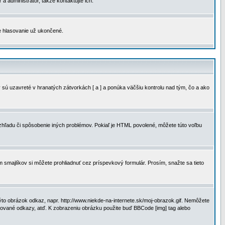
a administrátor, takže kontaktujte ich.
je hlasovanie už ukončené.
 sú uzavreté v hranatých zátvorkách [ a ] a ponúka väčšiu kontrolu nad tým, čo a ako
vzhľadu či spôsobenie iných problémov. Pokiaľ je HTML povolené, môžete túto voľbu
m smajlíkov si môžete prohliadnuť cez príspevkový formulár. Prosím, snažte sa tieto
to obrázok odkaz, napr. http://www.niekde-na-internete.sk/moj-obrazok.gif. Nemôžete
slované odkazy, atď. K zobrazeniu obrázku použite buď BBCode [img] tag alebo