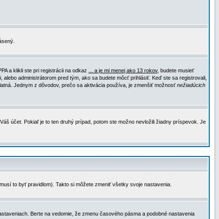
lásený.
a klikli ste pri registrácii na odkaz
... a je mi menej ako 13 rokov
, budete musieť
, alebo administrátorom pred tým, ako sa budete môcť prihlásiť. Keď ste sa registrovali,
e platná. Jednym z dôvodov, prečo sa aktivácia používa, je zmenšiť možnosť
nežiadúcich
Váš účet. Pokiaľ je to ten druhý prípad, potom ste možno nevložili žiadny príspevok. Je
emusí to byť pravidlom). Takto si môžete zmeniť všetky svoje nastavenia.
 nastaveniach. Berte na vedomie, že zmenu časového pásma a podobné nastavenia