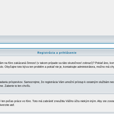
Registrácia a prihlásenie
ám na fóre zakázaná činnosť (v takom prípade sa táto skutočnosť zobrazí)? Pokiaľ áno, kontak
eslo. Obyčajne toto býva ten problém a pokiaľ nie je, kontaktujte administrátora, možno má ch
u vkladaniu príspevkov. Samozrejme, že registrácia Vám umožní prístup k ostatným službám
e. Zaberie to len chvíľu.
ý len počas práce vo fóre. Toto má zabrániť zneužitiu Vášho účtu niekým iným. Aby ste zostal
iverzite atď.