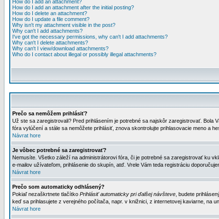
How do I add an attachment?
How do I add an attachment after the initial posting?
How do I delete an attachment?
How do I update a file comment?
Why isn't my attachment visible in the post?
Why can't I add attachments?
I've got the necessary permissions, why can't I add attachments?
Why can't I delete attachments?
Why can't I view/download attachments?
Who do I contact about illegal or possibly illegal attachments?
Prečo sa nemôžem prihlásiť?
Už ste sa zaregistrovali? Pred prihlásením je potrebné sa najskôr zaregistrovať. Bola V
fóra vylúčení a stále sa nemôžete prihlásiť, znova skontrolujte prihlasovacie meno a h
Návrat hore
Je vôbec potrebné sa zaregistrovať?
Nemusíte. Všetko záleží na administrátorovi fóra, či je potrebné sa zaregistrovať k
e-mailov užívateľom, prihlásenie do skupín, atď. Vrele Vám teda registráciu doporučujem
Návrat hore
Prečo som automaticky odhlásený?
Pokiaľ nezaškrtnete tlačítko
Prihlásiť automaticky pri ďalšej návšteve
, budete prihlásen
keď sa prihlasujete z verejného počítača, napr. v knižnici, z internetovej kaviarne, na un
Návrat hore