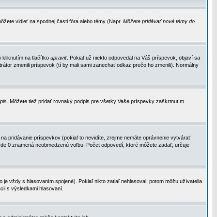
ôžete vidieť na spodnej časti fóra alebo témy (Napr.
Môžete pridávať nové témy do
kliknutím na tlačítko
upraviť
. Pokiaľ už niekto odpovedal na Váš príspevok, objaví sa
trátor zmenili príspevok (tí by mali sami zanechať odkaz prečo ho zmenili). Normálny
dpis
. Môžete tiež pridať rovnaký podpis pre všetky Vaše príspevky zaškrtnutím
a pridávanie príspevkov (pokiaľ to nevidíte, zrejme nemáte oprávnenie vytvárať
u, kde 0 znamená neobmedzenú voľbu. Počet odpovedí, ktoré môžete zadať, určuje
je vždy s hlasovaním spojené). Pokiaľ nikto zatiaľ nehlasoval, potom môžu užívatelia
cii s výsledkami hlasovaní.