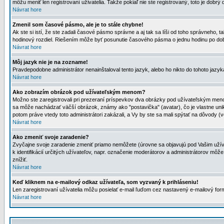
môžu meniť len registrovaní uživatelia. Takže pokiaľ nie ste registrovaný, toto je dobrý 
Návrat hore
Zmenil som časové pásmo, ale je to stále chybne!
Ak ste si istí, že ste zadali časové pásmo správne a aj tak sa líši od toho správneho
hodinový rozdiel. Riešením môže byť posunutie časového pásma o jednu hodinu po dob
Návrat hore
Môj jazyk nie je na zozname!
Pravdepodobne administrátor nenainštaloval tento jazyk, alebo ho nikto do tohoto jazyka 
Návrat hore
Ako zobrazím obrázok pod užívateľským menom?
Možno ste zaregistrovali pri prezeraní príspevkov dva obrázky pod užívateľským menom
sa môže nachádzať väčší obrázok, známy ako "postavička" (avatar), čo je vlastne uniká
potom práve vtedy toto administrátori zakázali, a Vy by ste sa mali spýtať na dôvody (v
Návrat hore
Ako zmeniť svoje zaradenie?
Zvyčajne svoje zaradenie zmeniť priamo nemôžete (úrovne sa objavujú pod Vašim užív
k identifikácií určitých užívateľov, napr. označenie moderátorov a administrátorov m
znížiť.
Návrat hore
Keď kliknem na e-mailový odkaz užívateľa, som vyzvaný k prihláseniu!
Len zaregistrovaní užívatelia môžu posielať e-mail ľuďom cez nastavený e-mailový form
Návrat hore