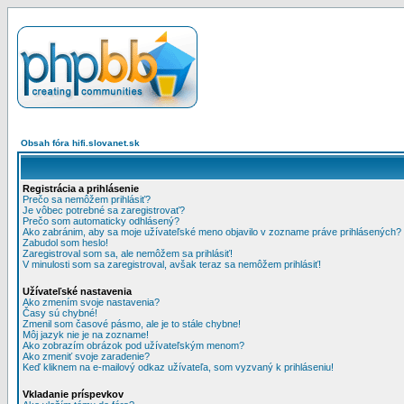
Obsah fóra hifi.slovanet.sk
Registrácia a prihlásenie
Prečo sa nemôžem prihlásiť?
Je vôbec potrebné sa zaregistrovať?
Prečo som automaticky odhlásený?
Ako zabránim, aby sa moje užívateľské meno objavilo v zozname práve prihlásených?
Zabudol som heslo!
Zaregistroval som sa, ale nemôžem sa prihlásiť!
V minulosti som sa zaregistroval, avšak teraz sa nemôžem prihlásiť!
Užívateľské nastavenia
Ako zmením svoje nastavenia?
Časy sú chybné!
Zmenil som časové pásmo, ale je to stále chybne!
Môj jazyk nie je na zozname!
Ako zobrazím obrázok pod užívateľským menom?
Ako zmeniť svoje zaradenie?
Keď kliknem na e-mailový odkaz užívateľa, som vyzvaný k prihláseniu!
Vkladanie príspevkov