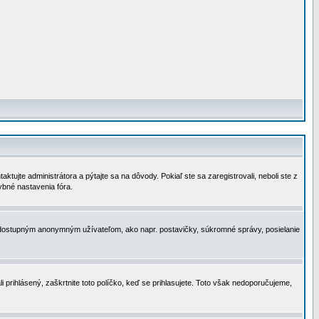
tujte administrátora a pýtajte sa na dôvody. Pokiaľ ste sa zaregistrovali, neboli ste z
ybné nastavenia fóra.
 nedostupným anonymným užívateľom, ako napr. postavičky, súkromné správy, posielanie
i prihlásený, zaškrtnite toto políčko, keď se prihlasujete. Toto však nedoporučujeme,