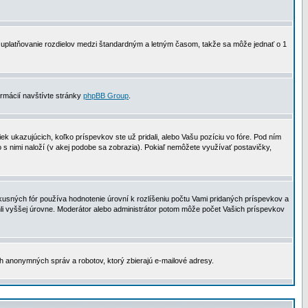
 na uplatňovanie rozdielov medzi štandardným a letným časom, takže sa môže jednať o 1
formácií navštívte stránky
phpBB Group
.
 ukazujúcich, koľko príspevkov ste už pridali, alebo Vašu pozíciu vo fóre. Pod ním
o s nimi naloží (v akej podobe sa zobrazia). Pokiaľ nemôžete využívať postavičky,
usných fór používa hodnotenie úrovní k rozlíšeniu počtu Vami pridaných príspevkov a
ahli vyššej úrovne. Moderátor alebo administrátor potom môže počet Vašich príspevkov
ch anonymných správ a robotov, ktorý zbierajú e-mailové adresy.