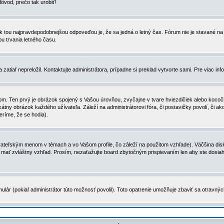
dôvod, prečo tak urobiť!
, tak tou najpravdepodobnejšou odpoveďou je, že sa jedná o letný čas. Fórum nie je stavané
u trvania letného času.
zatiaľ nepreložil. Kontaktujte administrátora, prípadne si preklad vytvorte sami. Pre viac in
. Ten prvý je obrázok spojený s Vašou úrovňou, zvyčajne v tvare hviezdičiek alebo kocočiek
tny obrázok každého užívateľa. Záleží na administrátorovi fóra, či postavičky povolí, či ak
eríme, že se hodia).
ateľským menom v témach a vo Vašom profile, čo záleží na použitom vzhľade). Väčšina disk
ôže mať zvláštny vzhľad. Prosím, nezaťažujte board zbytočným prispievaním len aby ste dosi
ulár (pokiaľ administrátor túto možnosť povolil). Toto opatrenie umožňuje zbaviť sa otravný