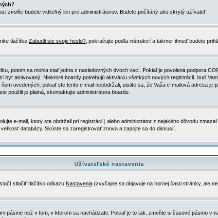
ených?
nosť
zvolíte
budete viditeľný len pre administrátorov. Budete počítáný ako skrytý užívateľ.
nke tlačítko
Zabudli ste svoje heslo?
, pokračujte podľa inštrukcií a takmer ihneď budete prih
dku, potom sa mohla stať jedna z nasledovných dvoch vecí. Pokiaľ je povolená podpora COPPA 
sí byť aktivovaný. Niektoré boardy potrebujú aktiváciu všetkých nových registrácií, buď Vami
 v ňom uvedených, pokiaľ ste tento e-mail neobdržali, uistite sa, že Vaša e-mailová adresa j
ste použili je platná, skontaktujte administrátora boardu.
te e-mail, ktorý ste obdržali pri registrácií) alebo administrátor z nejakého dôvodu zmazal 
la veľkosť databázy. Skúste sa zaregistrovať znova a zapojte sa do diskusií.
Užívateľské nastavenia
tačí stlačiť tlačítko odkazu
Nastavenia
(zvyčajne sa objavuje na hornej časti stránky, ale n
vom pásme než v tom, v ktorom sa nachádzate. Pokiaľ je to tak, zmeňte si časové pásmo v