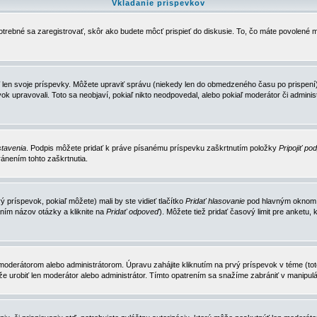
Vkladanie príspevkov
trebné sa zaregistrovať, skôr ako budete môcť prispieť do diskusie. To, čo máte povolené m
 len svoje príspevky. Môžete upraviť správu (niekedy len do obmedzeného času po prispení) 
k upravovali. Toto sa neobjaví, pokiaľ nikto neodpovedal, alebo pokiaľ moderátor či adminis
tavenia
. Podpis môžete pridať k práve písanému príspevku zaškrtnutím položky
Pripojiť po
ánením tohto zaškrtnutia.
 príspevok, pokiaľ môžete) mali by ste vidieť tlačítko
Pridať hlasovanie
pod hlavným oknom n
ním názov otázky a kliknite na
Pridať odpoveď
). Môžete tiež pridať časový limit pre anket
erátorom alebo administrátorom. Úpravu zahájite kliknutím na prvý príspevok v téme (toto 
e urobiť len moderátor alebo administrátor. Tímto opatrením sa snažíme zabrániť v manipulá