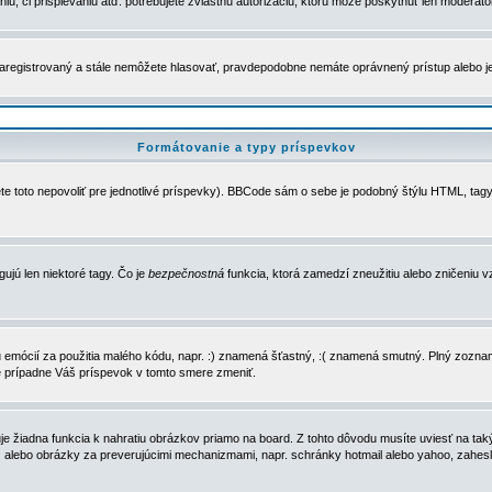
u, či prispievaniu atď. potrebujete zvláštnu autorizáciu, ktorú môže poskytnúť len moderátor 
e zaregistrovaný a stále nemôžete hlasovať, pravdepodobne nemáte oprávnený prístup alebo 
Formátovanie a typy príspevkov
e toto nepovoliť pre jednotlivé príspevky). BBCode sám o sebe je podobný štýlu HTML, tagy
gujú len niektoré tagy. Čo je
bezpečnostná
funkcia, ktorá zamedzí zneužitiu alebo zničeniu 
zu emócií za použitia malého kódu, napr. :) znamená šťastný, :( znamená smutný. Plný zozna
e prípadne Váš príspevok v tomto smere zmeniť.
 žiadna funkcia k nahratiu obrázkov priamo na board. Z tohto dôvodu musíte uviesť na taký
ca) alebo obrázky za preverujúcimi mechanizmami, napr. schránky hotmail alebo yahoo, zahe