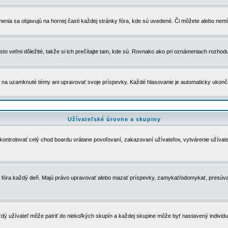
menia sa objavujú na hornej časti každej stránky fóra, kde sú uvedené. Či môžete alebo nemô
to veľmi dôležité, takže si ich prečítajte tam, kde sú. Rovnako ako pri oznámeniach rozhoduje
a uzamknuté témy ani upravovať svoje príspevky. Každé hlasovanie je automaticky ukon
Užívateľské úrovne a skupiny
u kontrolovať celý chod boardu vrátane povoľovaní, zakazovaní užívateľov, vytvárenie užíva
 chod fóra každý deň. Majú právo upravovať alebo mazať príspevky, zamykať/odomykať, presúva
dý užívateľ môže patriť do niekoľkých skupín a každej skupine môže byť nastavený individuá