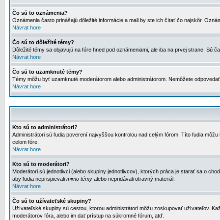
Čo sú to oznámenia?
Oznámenia často prinášajú dôležité informácie a mali by ste ich čítať čo najskôr. Ozná
Návrat hore
Čo sú to dôležité témy?
Dôležité témy sa objavujú na fóre hned pod oznámeniami, ale iba na prvej strane. Sú čas
Návrat hore
Čo sú to uzamknuté témy?
Témy môžu byť uzamknuté moderátorom alebo administrátorom. Nemôžete odpovedať n
Návrat hore
Kto sú to administrátori?
Administrátori sú ľudia poverení najvyššou kontrolou nad celým fórom. Títo ľudia môž
celom fóre.
Návrat hore
Kto sú to moderátori?
Moderátori sú jednotlivci (alebo skupiny jednotlivcov), ktorých práca je starať sa o
aby ľudia neprispievali
mimo témy
alebo nepridávali otravný materiál.
Návrat hore
Čo sú to užívateťské skupiny?
Užívateľské skupiny sú cestou, ktorou administrátori môžu zoskupovať užívateľov. Kaž
moderátorov fóra, alebo im dať prístup na súkromné fórum, atď.