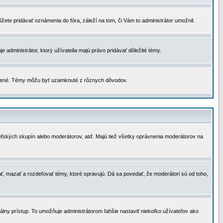
žete pridávať oznámenia do fóra, záleží na tom, či Vám to administrátor umožnil.
 administrátor, ktorý užívatelia majú právo pridávať dôležité témy.
čené. Témy môžu byť uzamknuté z rôznych dôvodov.
teľských skupín alebo moderátorov, atď. Majú tiež všetky oprávnenia moderátorov na
ť, mazať a rozdeľovať témy, ktoré spravujú. Dá sa povedať, že moderátori sú od toho,
lny prístup. To umožňuje administrátorom ľahšie nastaviť niekoľko užívateľov ako