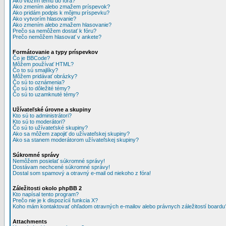
Ako vložím tému do fóra?
Ako zmením alebo zmažem príspevok?
Ako pridám podpis k môjmu príspevku?
Ako vytvorím hlasovanie?
Ako zmením alebo zmažem hlasovanie?
Prečo sa nemôžem dostať k fóru?
Prečo nemôžem hlasovať v ankete?
Formátovanie a typy príspevkov
Čo je BBCode?
Môžem používať HTML?
Čo to sú smajlíky?
Môžem pridávať obrázky?
Čo sú to oznámenia?
Čo sú to dôležité témy?
Čo sú to uzamknuté témy?
Užívateľské úrovne a skupiny
Kto sú to administrátori?
Kto sú to moderátori?
Čo sú to užívateťské skupiny?
Ako sa môžem zapojiť do užívateľskej skupiny?
Ako sa stanem moderátorom užívateľskej skupiny?
Súkromné správy
Nemôžem posielať súkromné správy!
Dostávam nechcené súkromné správy!
Dostal som spamový a otravný e-mail od niekoho z fóra!
Záležitosti okolo phpBB 2
Kto napísal tento program?
Prečo nie je k dispozícií funkcia X?
Koho mám kontaktovať ohľadom otravných e-mailov alebo právnych záležitostí boardu
Attachments