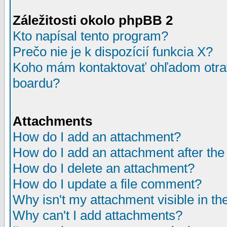
Záležitosti okolo phpBB 2
Kto napísal tento program?
Prečo nie je k dispozícií funkcia X?
Koho mám kontaktovať ohľadom otrav
boardu?
Attachments
How do I add an attachment?
How do I add an attachment after the i
How do I delete an attachment?
How do I update a file comment?
Why isn't my attachment visible in th
Why can't I add attachments?