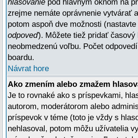
hlasovanie
pod hlavným oknom na prid
zrejme nemáte oprávnenie vytvárať an
potom aspoň dve možnosti (nastavte 
odpoveď
). Môžete tiež pridať časový
neobmedzenú voľbu. Počet odpovedí, 
boardu.
Návrat hore
Ako zmením alebo zmažem hlasov
Je to rovnaké ako s príspevkami, h
autorom, moderátorom alebo administ
príspevok v téme (toto je vždy s hlas
nehlasoval, potom môžu užívatelia v