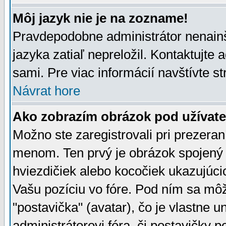
Môj jazyk nie je na zozname!
Pravdepodobne administrátor nenainšt
jazyka zatiaľ nepreložil. Kontaktujte 
sami. Pre viac informácií navštívte s
Návrat hore
Ako zobrazím obrázok pod užíva
Možno ste zaregistrovali pri prezera
menom. Ten prvý je obrázok spojený 
hviezdičiek alebo kocočiek ukazujúcic
Vašu pozíciu vo fóre. Pod ním sa m
"postavička" (avatar), čo je vlastne 
administrátorovi fóra, či postavičky p