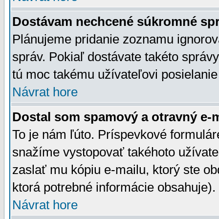
Dostávam nechcené súkromné spr
Plánujeme pridanie zoznamu ignorov
správ. Pokiaľ dostávate takéto správy
tú moc takému užívateľovi posielanie
Návrat hore
Dostal som spamový a otravný e-ma
To je nám ľúto. Príspevkové formulá
snažíme vystopovať takéhoto užívateľ
zaslať mu kópiu e-mailu, ktorý ste obdr
ktorá potrebné informácie obsahuje)
Návrat hore