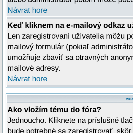
Návrat hore
Keď kliknem na e-mailový odkaz už
Len zaregistrovaní užívatelia môžu p
mailový formulár (pokiaľ administráto
umožňuje zbaviť sa otravných anonym
mailové adresy.
Návrat hore
Vkl
Ako vložím tému do fóra?
Jednoucho. Kliknete na príslušné tla
bude potrebné sa zaregistrovať, skôr 