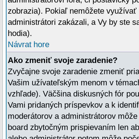
zobrazia). Pokiaľ nemôžete využívať 
administrátori zakázali, a Vy by ste 
hodia).
Návrat hore
Ako zmeniť svoje zaradenie?
Zvyčajne svoje zaradenie zmeniť pr
Vašim užívateľským menom v témach 
vzhľade). Väčšina diskusných fór pou
Vami pridaných príspevkov a k identif
moderátorov a administrátorov môže 
board zbytočným prispievaním len aby
alebo administrátor potom môže počet