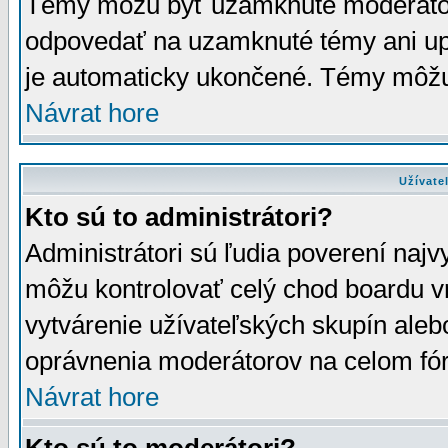
Témy môžu byť uzamknuté moderáto
odpovedať na uzamknuté témy ani up
je automaticky ukončené. Témy môžu
Návrat hore
Užívate
Kto sú to administrátori?
Administrátori sú ľudia poverení najv
môžu kontrolovať celý chod boardu v
vytvárenie užívateľských skupín aleb
oprávnenia moderátorov na celom fór
Návrat hore