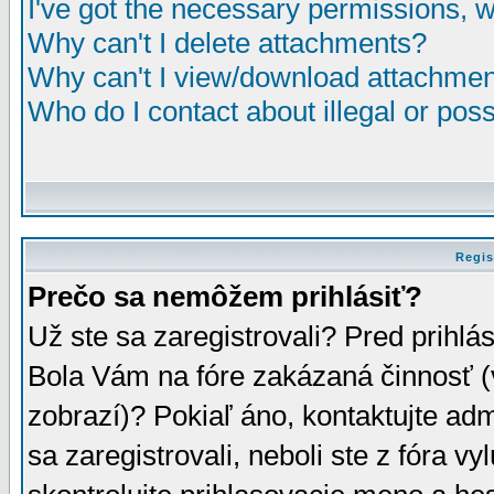
I've got the necessary permissions, 
Why can't I delete attachments?
Why can't I view/download attachme
Who do I contact about illegal or poss
Regis
Prečo sa nemôžem prihlásiť?
Už ste sa zaregistrovali? Pred prihlá
Bola Vám na fóre zakázaná činnosť (
zobrazí)? Pokiaľ áno, kontaktujte adm
sa zaregistrovali, neboli ste z fóra v