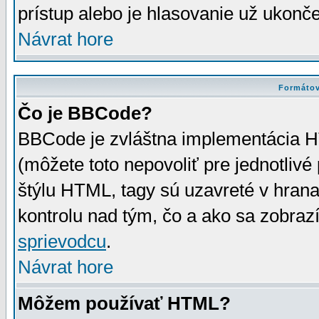
prístup alebo je hlasovanie už ukonč
Návrat hore
Formátov
Čo je BBCode?
BBCode je zvláštna implementácia HT
(môžete toto nepovoliť pre jednotli
štýlu HTML, tagy sú uzavreté v hrana
kontrolu nad tým, čo a ako sa zobrazí
sprievodcu
.
Návrat hore
Môžem používať HTML?