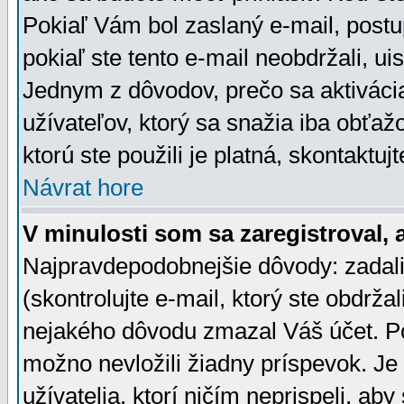
Pokiaľ Vám bol zaslaný e-mail, postu
pokiaľ ste tento e-mail neobdržali, ui
Jednym z dôvodov, prečo sa aktiváci
užívateľov, ktorý sa snažia iba obťažo
ktorú ste použili je platná, skontaktuj
Návrat hore
V minulosti som sa zaregistroval, 
Najpravdepodobnejšie dôvody: zadali
(skontrolujte e-mail, ktorý ste obdržali
nejakého dôvodu zmazal Váš účet. Pok
možno nevložili žiadny príspevok. Je 
užívatelia, ktorí ničím neprispeli, a