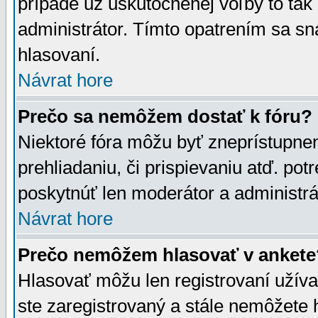
prípade už uskutočnenej voľby to tak
administrátor. Tímto opatrením sa sn
hlasovaní.
Návrat hore
Prečo sa nemôžem dostať k fóru?
Niektoré fóra môžu byť zneprístupnen
prehliadaniu, či prispievaniu atď. pot
poskytnúť len moderátor a administrát
Návrat hore
Prečo nemôžem hlasovať v ankete
Hlasovať môžu len registrovaní užívat
ste zaregistrovaný a stále nemôžet