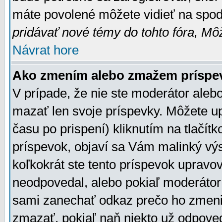
máte povolené môžete vidieť na spodn
pridávať nové témy do tohto fóra, Môž
Návrat hore
Ako zmením alebo zmažem príspe
V prípade, že nie ste moderátor aleb
mazať len svoje príspevky. Môžete u
času po prispení) kliknutím na tlačít
príspevok, objaví sa Vám malinký výs
koľkokrát ste tento príspevok upravova
neodpovedal, alebo pokiaľ moderátor č
sami zanechať odkaz prečo ho zmenil
zmazať, pokiaľ naň niekto už odpoved