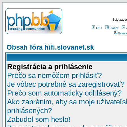
Bolo zaved
FAQ
Hľadať
Nastav
Obsah fóra hifi.slovanet.sk
Registrácia a prihlásenie
Prečo sa nemôžem prihlásiť?
Je vôbec potrebné sa zaregistrovať?
Prečo som automaticky odhlásený?
Ako zabránim, aby sa moje užívateľ
prihlásených?
Zabudol som heslo!