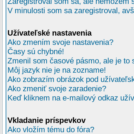
Zaregistroval som sa, ale nemôžem sa
V minulosti som sa zaregistroval, av
Užívateľské nastavenia
Ako zmením svoje nastavenia?
Časy sú chybné!
Zmenil som časové pásmo, ale je to 
Môj jazyk nie je na zozname!
Ako zobrazím obrázok pod užívate
Ako zmeniť svoje zaradenie?
Keď kliknem na e-mailový odkaz užív
Vkladanie príspevkov
Ako vložím tému do fóra?