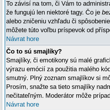
To závisí na tom, či Vám to administrá
že fungujú len niektoré tagy. Čo je
be
alebo zničeniu vzhľadu či spôsobeni
môžete túto voľbu príspevok od přís
Návrat hore
Čo to sú smajlíky?
Smajlíky, či emotikony sú malé grafic
výrazu emócií za použitia malého kód
smutný. Plný zoznam smajlíkov si mô
Prosím, snažte sa tieto smajlíky nad
nečitateľným. Moderátor môže prípa
Návrat hore