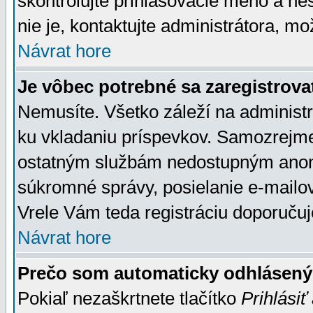
skontrolujte prihlasovacie meno a he
nie je, kontaktujte administrátora, 
Návrat hore
Je vôbec potrebné sa zaregistrova
Nemusíte. Všetko záleží na administrá
ku vkladaniu príspevkov. Samozrejme
ostatným službám nedostupným anon
súkromné správy, posielanie e-mailov
Vrele Vám teda registráciu doporučuj
Návrat hore
Prečo som automaticky odhlásen
Pokiaľ nezaškrtnete tlačítko
Prihlásiť