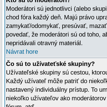
Kto sú to moderátori?
Moderátori sú jednotlivci (alebo skupi
chod fóra každý deň. Majú právo upr
zamykať/odomykať, presúvať, mazať a
povedať, že moderátori sú od toho, a
nepridávali otravný materiál.
Návrat hore
Čo sú to užívateťské skupiny?
Užívateľské skupiny sú cestou, ktoro
Každý užívateľ môže patriť do nieko
nastavený individuálny prístup. To u
niekoľko užívateľov ako moderátorov 
fórum, atď.