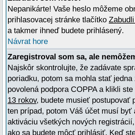
Nepanikárte! Vaše heslo môžeme obno
prihlasovacej stránke tlačítko
Zabudli
a takmer ihneď budete prihlásený.
Návrat hore
Zaregistroval som sa, ale nemôžem
Najskôr skontrolujte, že zadávate sp
poriadku, potom sa mohla stať jedna 
povolená podpora COPPA a klikli ste 
13 rokov
, budete musieť postupovať po
ten prípad, potom Váš účet musí byť 
aktiváciu všetkých nových registráci
ako sa budete môcť prihlásiť. Keď ste 