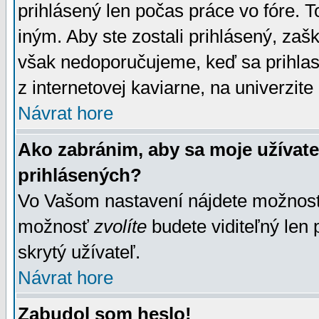
prihlásený len počas práce vo fóre. 
iným. Aby ste zostali prihlásený, zaškr
však nedoporučujeme, keď sa prihlasuj
z internetovej kaviarne, na univerzite 
Návrat hore
Ako zabránim, aby sa moje užívat
prihlásených?
Vo Vašom nastavení nájdete možno
možnosť
zvolíte
budete viditeľný len 
skrytý užívateľ.
Návrat hore
Zabudol som heslo!