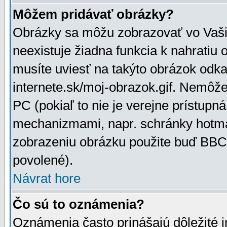
Môžem pridávať obrázky?
Obrázky sa môžu zobrazovať vo Vaši
neexistuje žiadna funkcia k nahratiu
musíte uviesť na takýto obrázok odka
internete.sk/moj-obrazok.gif. Nemôž
PC (pokiaľ to nie je verejne prístupn
mechanizmami, napr. schránky hotmai
zobrazeniu obrázku použite buď BBCo
povolené).
Návrat hore
Čo sú to oznámenia?
Oznámenia často prinášajú dôležité in