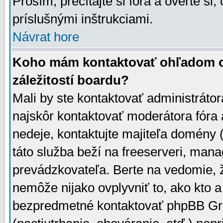
Prosím, prečítajte si fóra a overte si,
príslušnými inštrukciami.
Návrat hore
Koho mám kontaktovať ohľadom ot
záležitostí boardu?
Mali by ste kontaktovať administrátor
najskôr kontaktovať moderátora fóra a
nedeje, kontaktujte majiteľa domény 
táto služba beží na freeserveri, man
prevádzkovateľa. Berte na vedomie
nemôže nijako ovplyvniť to, ako kto 
bezpredmetné kontaktovať phpBB Grou