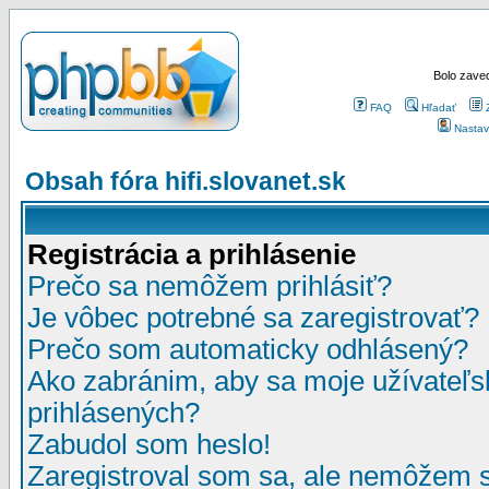
Bolo zaved
FAQ
Hľadať
Nastav
Obsah fóra hifi.slovanet.sk
Registrácia a prihlásenie
Prečo sa nemôžem prihlásiť?
Je vôbec potrebné sa zaregistrovať?
Prečo som automaticky odhlásený?
Ako zabránim, aby sa moje užívateľ
prihlásených?
Zabudol som heslo!
Zaregistroval som sa, ale nemôžem sa