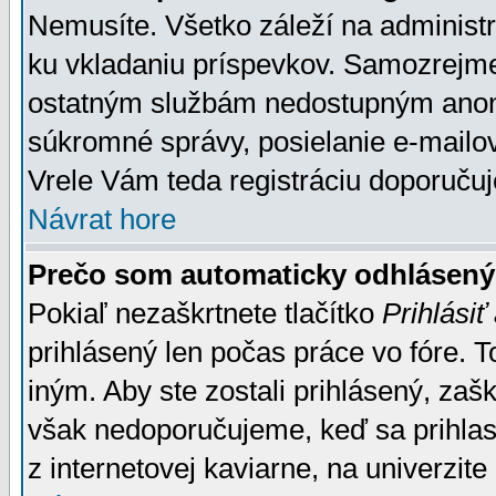
Nemusíte. Všetko záleží na administrá
ku vkladaniu príspevkov. Samozrejme
ostatným službám nedostupným anon
súkromné správy, posielanie e-mailov
Vrele Vám teda registráciu doporučuj
Návrat hore
Prečo som automaticky odhlásen
Pokiaľ nezaškrtnete tlačítko
Prihlásiť
prihlásený len počas práce vo fóre. 
iným. Aby ste zostali prihlásený, zaškr
však nedoporučujeme, keď sa prihlasuj
z internetovej kaviarne, na univerzite 