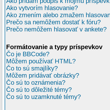
Ako pridám podpis k môjmu príspev
Ako vytvorím hlasovanie?
Ako zmením alebo zmažem hlasovan
Prečo sa nemôžem dostať k fóru?
Prečo nemôžem hlasovať v ankete?
Formátovanie a typy príspevkov
Čo je BBCode?
Môžem používať HTML?
Čo to sú smajlíky?
Môžem pridávať obrázky?
Čo sú to oznámenia?
Čo sú to dôležité témy?
Čo sú to uzamknuté témy?