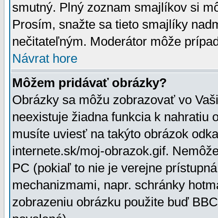
smutný. Plný zoznam smajlíkov si mô
Prosím, snažte sa tieto smajlíky nad
nečitateľným. Moderátor môže prípa
Návrat hore
Môžem pridávať obrázky?
Obrázky sa môžu zobrazovať vo Vaši
neexistuje žiadna funkcia k nahratiu
musíte uviesť na takýto obrázok odka
internete.sk/moj-obrazok.gif. Nemôž
PC (pokiaľ to nie je verejne prístupn
mechanizmami, napr. schránky hotmai
zobrazeniu obrázku použite buď BBCo