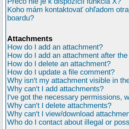
Prečo nie je k dispozícií funkcia X?
Koho mám kontaktovať ohľadom otrav
boardu?
Attachments
How do I add an attachment?
How do I add an attachment after the i
How do I delete an attachment?
How do I update a file comment?
Why isn't my attachment visible in th
Why can't I add attachments?
I've got the necessary permissions, 
Why can't I delete attachments?
Why can't I view/download attachme
Who do I contact about illegal or poss