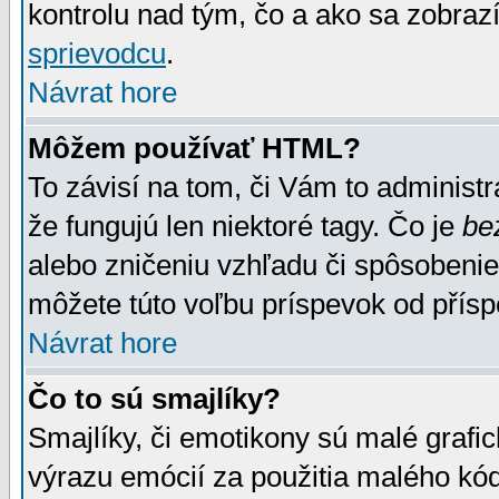
kontrolu nad tým, čo a ako sa zobrazí
sprievodcu
.
Návrat hore
Môžem používať HTML?
To závisí na tom, či Vám to administrá
že fungujú len niektoré tagy. Čo je
be
alebo zničeniu vzhľadu či spôsobeni
môžete túto voľbu príspevok od přís
Návrat hore
Čo to sú smajlíky?
Smajlíky, či emotikony sú malé grafic
výrazu emócií za použitia malého kód