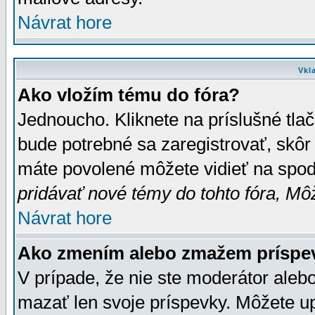
Návrat hore
Vkl
Ako vložím tému do fóra?
Jednoucho. Kliknete na príslušné tla
bude potrebné sa zaregistrovať, skôr 
máte povolené môžete vidieť na spodn
pridávať nové témy do tohto fóra, Môž
Návrat hore
Ako zmením alebo zmažem príspe
V prípade, že nie ste moderátor aleb
mazať len svoje príspevky. Môžete u