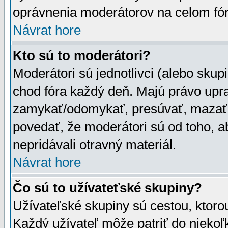
oprávnenia moderátorov na celom fór
Návrat hore
Kto sú to moderátori?
Moderátori sú jednotlivci (alebo skupi
chod fóra každý deň. Majú právo upr
zamykať/odomykať, presúvať, mazať a
povedať, že moderátori sú od toho, a
nepridávali otravný materiál.
Návrat hore
Čo sú to užívateťské skupiny?
Užívateľské skupiny sú cestou, ktoro
Každý užívateľ môže patriť do nieko