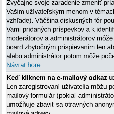
Zvyčajne svoje zaradenie zmeniť pr
Vašim užívateľským menom v témach 
vzhľade). Väčšina diskusných fór pou
Vami pridaných príspevkov a k identif
moderátorov a administrátorov môže 
board zbytočným prispievaním len aby
alebo administrátor potom môže počet
Návrat hore
Keď kliknem na e-mailový odkaz už
Len zaregistrovaní užívatelia môžu p
mailový formulár (pokiaľ administráto
umožňuje zbaviť sa otravných anonym
mailové adresy.