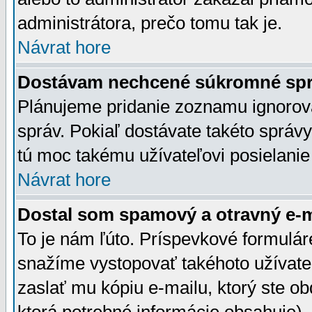
administrátora, prečo tomu tak je.
Návrat hore
Dostávam nechcené súkromné spr
Plánujeme pridanie zoznamu ignorov
správ. Pokiaľ dostávate takéto správy
tú moc takému užívateľovi posielanie
Návrat hore
Dostal som spamový a otravný e-ma
To je nám ľúto. Príspevkové formulá
snažíme vystopovať takéhoto užívateľ
zaslať mu kópiu e-mailu, ktorý ste obdr