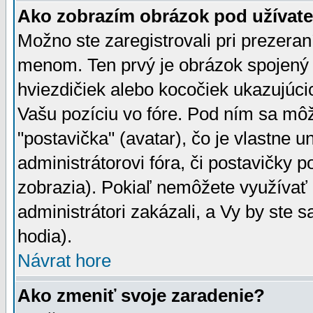
Ako zobrazím obrázok pod užíva
Možno ste zaregistrovali pri prezera
menom. Ten prvý je obrázok spojený 
hviezdičiek alebo kocočiek ukazujúcic
Vašu pozíciu vo fóre. Pod ním sa m
"postavička" (avatar), čo je vlastne 
administrátorovi fóra, či postavičky p
zobrazia). Pokiaľ nemôžete využívať 
administrátori zakázali, a Vy by ste 
hodia).
Návrat hore
Ako zmeniť svoje zaradenie?