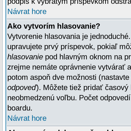
podpis k vybratým príspevkom odstrá
Návrat hore
Ako vytvorím hlasovanie?
Vytvorenie hlasovania je jednoduché.
upravujete prvý príspevok, pokiaľ môž
hlasovanie
pod hlavným oknom na prid
zrejme nemáte oprávnenie vytvárať an
potom aspoň dve možnosti (nastavte 
odpoveď
). Môžete tiež pridať časový
neobmedzenú voľbu. Počet odpovedí, 
boardu.
Návrat hore