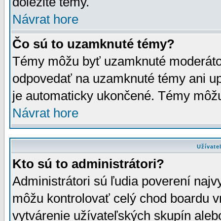
dôležité témy.
Návrat hore
Čo sú to uzamknuté témy?
Témy môžu byť uzamknuté moderáto
odpovedať na uzamknuté témy ani up
je automaticky ukončené. Témy môžu
Návrat hore
Užívate
Kto sú to administrátori?
Administrátori sú ľudia poverení najv
môžu kontrolovať celý chod boardu v
vytvárenie užívateľských skupín aleb