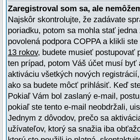
Zaregistroval som sa, ale nemôžem
Najskôr skontrolujte, že zadávate sp
poriadku, potom sa mohla stať jedna 
povolená podpora COPPA a klikli ste 
13 rokov
, budete musieť postupovať po
ten prípad, potom Váš účet musí byť 
aktiváciu všetkých nových registráci
ako sa budete môcť prihlásiť. Keď ste 
Pokiaľ Vám bol zaslaný e-mail, postu
pokiaľ ste tento e-mail neobdržali, ui
Jednym z dôvodov, prečo sa aktiváci
užívateľov, ktorý sa snažia iba obťažo
ktorú ste použili je platná, skontaktuj