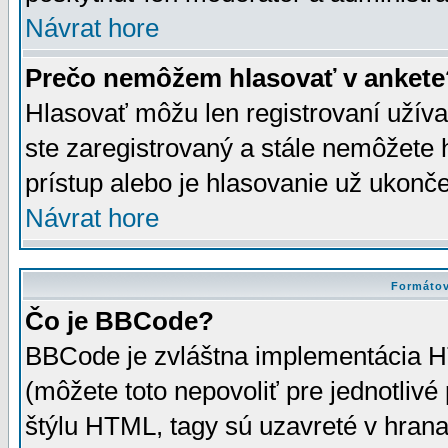
Návrat hore
Prečo nemôžem hlasovať v ankete
Hlasovať môžu len registrovaní užívat
ste zaregistrovaný a stále nemôžet
prístup alebo je hlasovanie už ukonč
Návrat hore
Formátov
Čo je BBCode?
BBCode je zvláštna implementácia HT
(môžete toto nepovoliť pre jednotli
štýlu HTML, tagy sú uzavreté v hrana