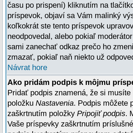
času po prispení) kliknutím na tlačít
príspevok, objaví sa Vám malinký výs
koľkokrát ste tento príspevok upravova
neodpovedal, alebo pokiaľ moderátor č
sami zanechať odkaz prečo ho zmenil
zmazať, pokiaľ naň niekto už odpoved
Návrat hore
Ako pridám podpis k môjmu prísp
Pridať podpis znamená, že si musíte n
položku
Nastavenia
. Podpis môžete 
zaškrtnutím položky
Pripojiť podpis
. 
Vaše príspevky zaškrtnutím príslušné