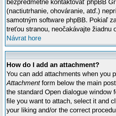
bezpredmetné kontaktovať phpBB Grou
(nactiutrhanie, ohováranie, atď.) ne
samotným software phpBB. Pokiaľ zaš
treťou stranou, neočakávajte žiadnu
Návrat hore
How do I add an attachment?
You can add attachments when you p
Attachment
form below the main post
the standard Open dialogue window fo
file you want to attach, select it and
your liking and/or the correct proced