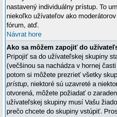
nastavený individuálny prístup. To u
niekoľko užívateľov ako moderátorov 
fórum, atď.
Návrat hore
Ako sa môžem zapojiť do užívateľ
Pripojiť sa do užívateľskej skupiny s
(večšinou sa nachádza v hornej časti 
potom si môžete prezrieť všetky sku
prístup
, niektoré sú uzavreté a niekt
otvorená, môžete požiadať o zaradeni
užívateľskej skupiny musí Vašu žiado
prečo chcete do skupiny vstúpiť. Pro