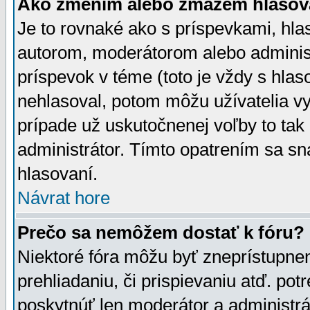
Ako zmením alebo zmažem hlasov
Je to rovnaké ako s príspevkami, h
autorom, moderátorom alebo administ
príspevok v téme (toto je vždy s hlas
nehlasoval, potom môžu užívatelia v
prípade už uskutočnenej voľby to tak
administrátor. Tímto opatrením sa sn
hlasovaní.
Návrat hore
Prečo sa nemôžem dostať k fóru?
Niektoré fóra môžu byť zneprístupnen
prehliadaniu, či prispievaniu atď. pot
poskytnúť len moderátor a administrát