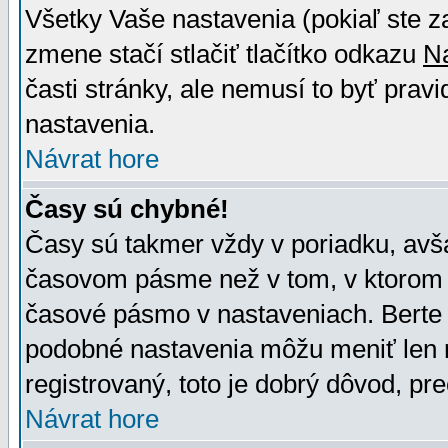
Všetky Vaše nastavenia (pokiaľ ste z
zmene stačí stlačiť tlačítko odkazu
N
časti stránky, ale nemusí to byť prav
nastavenia.
Návrat hore
Časy sú chybné!
Časy sú takmer vždy v poriadku, avša
časovom pásme než v tom, v ktorom s
časové pásmo v nastaveniach. Bert
podobné nastavenia môžu meniť len re
registrovaný, toto je dobrý dôvod, pre
Návrat hore