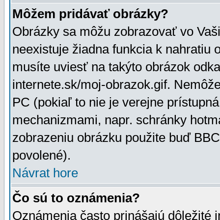
Môžem pridávať obrázky?
Obrázky sa môžu zobrazovať vo Vaši
neexistuje žiadna funkcia k nahratiu
musíte uviesť na takýto obrázok odka
internete.sk/moj-obrazok.gif. Nemôž
PC (pokiaľ to nie je verejne prístupn
mechanizmami, napr. schránky hotmai
zobrazeniu obrázku použite buď BBCo
povolené).
Návrat hore
Čo sú to oznámenia?
Oznámenia často prinášajú dôležité in