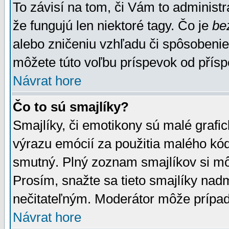
To závisí na tom, či Vám to administrá
že fungujú len niektoré tagy. Čo je
be
alebo zničeniu vzhľadu či spôsobeni
môžete túto voľbu príspevok od přís
Návrat hore
Čo to sú smajlíky?
Smajlíky, či emotikony sú malé grafic
výrazu emócií za použitia malého kód
smutný. Plný zoznam smajlíkov si mô
Prosím, snažte sa tieto smajlíky nad
nečitateľným. Moderátor môže prípa
Návrat hore