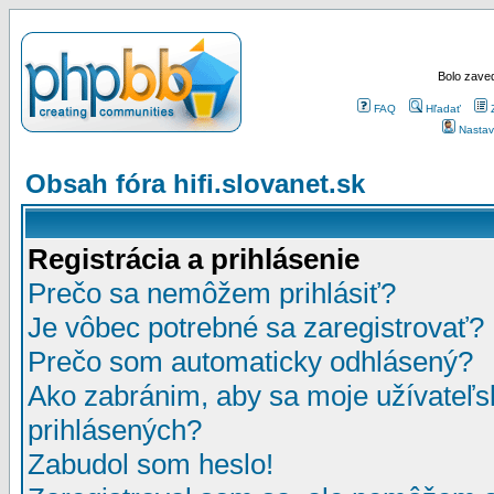
Bolo zaved
FAQ
Hľadať
Nastav
Obsah fóra hifi.slovanet.sk
Registrácia a prihlásenie
Prečo sa nemôžem prihlásiť?
Je vôbec potrebné sa zaregistrovať?
Prečo som automaticky odhlásený?
Ako zabránim, aby sa moje užívateľ
prihlásených?
Zabudol som heslo!