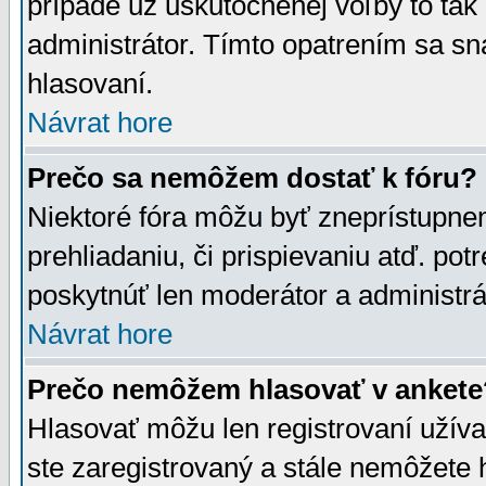
prípade už uskutočnenej voľby to tak
administrátor. Tímto opatrením sa sn
hlasovaní.
Návrat hore
Prečo sa nemôžem dostať k fóru?
Niektoré fóra môžu byť zneprístupnen
prehliadaniu, či prispievaniu atď. pot
poskytnúť len moderátor a administrát
Návrat hore
Prečo nemôžem hlasovať v ankete
Hlasovať môžu len registrovaní užívat
ste zaregistrovaný a stále nemôžet