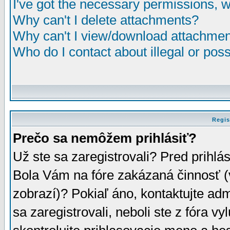
I've got the necessary permissions, 
Why can't I delete attachments?
Why can't I view/download attachme
Who do I contact about illegal or poss
Regis
Prečo sa nemôžem prihlásiť?
Už ste sa zaregistrovali? Pred prihlá
Bola Vám na fóre zakázaná činnosť (
zobrazí)? Pokiaľ áno, kontaktujte adm
sa zaregistrovali, neboli ste z fóra v