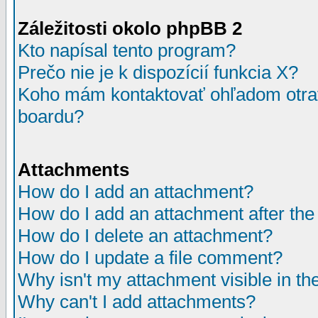
Záležitosti okolo phpBB 2
Kto napísal tento program?
Prečo nie je k dispozícií funkcia X?
Koho mám kontaktovať ohľadom otrav
boardu?
Attachments
How do I add an attachment?
How do I add an attachment after the i
How do I delete an attachment?
How do I update a file comment?
Why isn't my attachment visible in th
Why can't I add attachments?