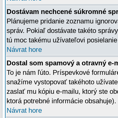
Dostávam nechcené súkromné spr
Plánujeme pridanie zoznamu ignorov
správ. Pokiaľ dostávate takéto správy
tú moc takému užívateľovi posielanie
Návrat hore
Dostal som spamový a otravný e-ma
To je nám ľúto. Príspevkové formulá
snažíme vystopovať takéhoto užívateľ
zaslať mu kópiu e-mailu, ktorý ste obdr
ktorá potrebné informácie obsahuje)
Návrat hore