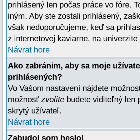
prihlásený len počas práce vo fóre. 
iným. Aby ste zostali prihlásený, zaškr
však nedoporučujeme, keď sa prihlasuj
z internetovej kaviarne, na univerzite 
Návrat hore
Ako zabránim, aby sa moje užívat
prihlásených?
Vo Vašom nastavení nájdete možno
možnosť
zvolíte
budete viditeľný len 
skrytý užívateľ.
Návrat hore
Zabudol som heslo!