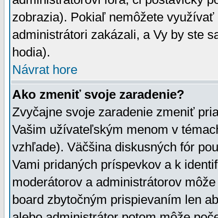
zobrazia). Pokiaľ nemôžete využívať 
administrátori zakázali, a Vy by ste 
hodia).
Návrat hore
Ako zmeniť svoje zaradenie?
Zvyčajne svoje zaradenie zmeniť pr
Vašim užívateľským menom v témach 
vzhľade). Väčšina diskusných fór pou
Vami pridaných príspevkov a k identif
moderátorov a administrátorov môže 
board zbytočným prispievaním len aby
alebo administrátor potom môže počet