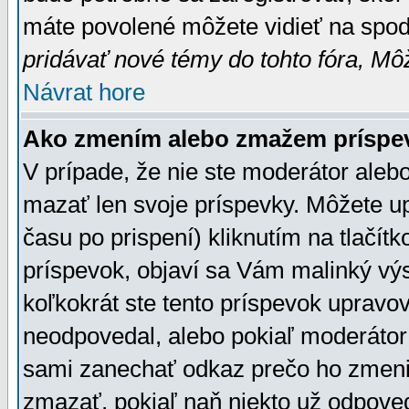
máte povolené môžete vidieť na spodn
pridávať nové témy do tohto fóra, Môž
Návrat hore
Ako zmením alebo zmažem príspe
V prípade, že nie ste moderátor aleb
mazať len svoje príspevky. Môžete u
času po prispení) kliknutím na tlačít
príspevok, objaví sa Vám malinký výs
koľkokrát ste tento príspevok upravova
neodpovedal, alebo pokiaľ moderátor č
sami zanechať odkaz prečo ho zmenil
zmazať, pokiaľ naň niekto už odpoved