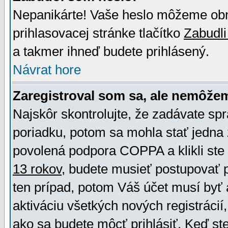
Nepanikárte! Vaše heslo môžeme obno
prihlasovacej stránke tlačítko
Zabudli
a takmer ihneď budete prihlásený.
Návrat hore
Zaregistroval som sa, ale nemôžem
Najskôr skontrolujte, že zadávate sp
poriadku, potom sa mohla stať jedna 
povolená podpora COPPA a klikli ste 
13 rokov
, budete musieť postupovať po
ten prípad, potom Váš účet musí byť 
aktiváciu všetkých nových registráci
ako sa budete môcť prihlásiť. Keď ste 