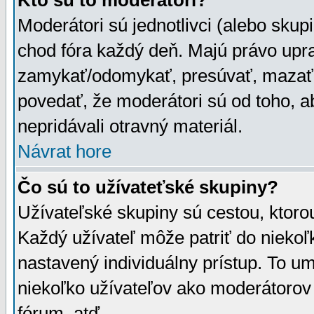
Kto sú to moderátori?
Moderátori sú jednotlivci (alebo skupi
chod fóra každý deň. Majú právo upr
zamykať/odomykať, presúvať, mazať a
povedať, že moderátori sú od toho, a
nepridávali otravný materiál.
Návrat hore
Čo sú to užívateťské skupiny?
Užívateľské skupiny sú cestou, ktoro
Každý užívateľ môže patriť do nieko
nastavený individuálny prístup. To u
niekoľko užívateľov ako moderátorov 
fórum, atď.