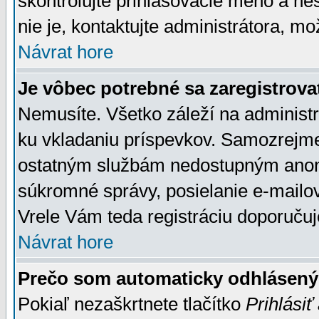
skontrolujte prihlasovacie meno a he
nie je, kontaktujte administrátora, 
Návrat hore
Je vôbec potrebné sa zaregistrova
Nemusíte. Všetko záleží na administrá
ku vkladaniu príspevkov. Samozrejme
ostatným službám nedostupným anon
súkromné správy, posielanie e-mailov
Vrele Vám teda registráciu doporučuj
Návrat hore
Prečo som automaticky odhlásen
Pokiaľ nezaškrtnete tlačítko
Prihlásiť