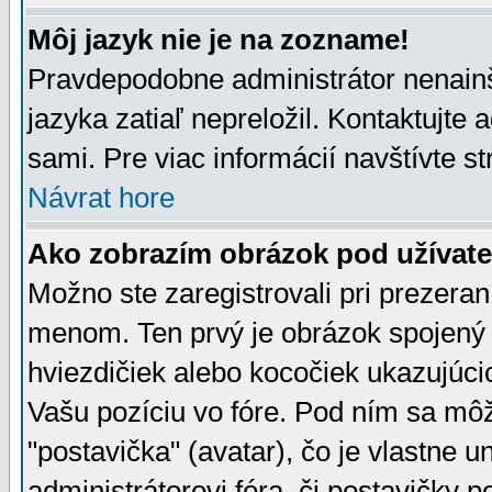
Môj jazyk nie je na zozname!
Pravdepodobne administrátor nenainšt
jazyka zatiaľ nepreložil. Kontaktujte 
sami. Pre viac informácií navštívte s
Návrat hore
Ako zobrazím obrázok pod užíva
Možno ste zaregistrovali pri prezera
menom. Ten prvý je obrázok spojený 
hviezdičiek alebo kocočiek ukazujúcic
Vašu pozíciu vo fóre. Pod ním sa m
"postavička" (avatar), čo je vlastne 
administrátorovi fóra, či postavičky p