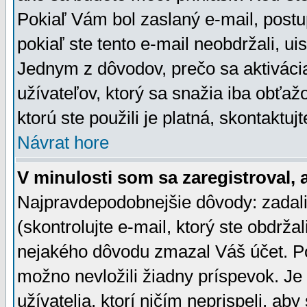
Pokiaľ Vám bol zaslaný e-mail, postu
pokiaľ ste tento e-mail neobdržali, ui
Jednym z dôvodov, prečo sa aktiváci
užívateľov, ktorý sa snažia iba obťažo
ktorú ste použili je platná, skontaktuj
Návrat hore
V minulosti som sa zaregistroval, 
Najpravdepodobnejšie dôvody: zadali
(skontrolujte e-mail, ktorý ste obdržali
nejakého dôvodu zmazal Váš účet. Pok
možno nevložili žiadny príspevok. Je 
užívatelia, ktorí ničím neprispeli, a