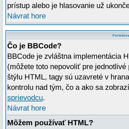
prístup alebo je hlasovanie už ukonč
Návrat hore
Formátov
Čo je BBCode?
BBCode je zvláštna implementácia HT
(môžete toto nepovoliť pre jednotli
štýlu HTML, tagy sú uzavreté v hrana
kontrolu nad tým, čo a ako sa zobrazí
sprievodcu
.
Návrat hore
Môžem používať HTML?