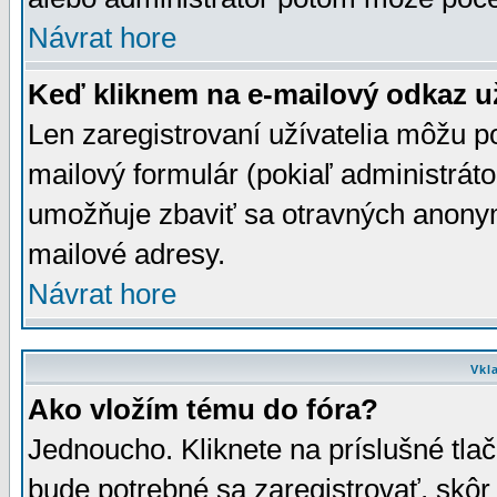
Návrat hore
Keď kliknem na e-mailový odkaz už
Len zaregistrovaní užívatelia môžu p
mailový formulár (pokiaľ administráto
umožňuje zbaviť sa otravných anonym
mailové adresy.
Návrat hore
Vkl
Ako vložím tému do fóra?
Jednoucho. Kliknete na príslušné tla
bude potrebné sa zaregistrovať, skôr 