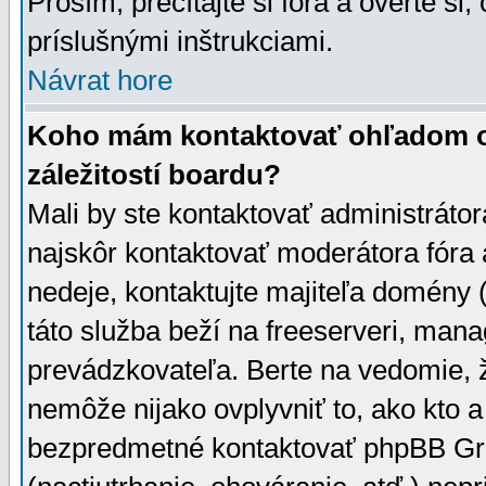
Prosím, prečítajte si fóra a overte si,
príslušnými inštrukciami.
Návrat hore
Koho mám kontaktovať ohľadom ot
záležitostí boardu?
Mali by ste kontaktovať administrátor
najskôr kontaktovať moderátora fóra a
nedeje, kontaktujte majiteľa domény 
táto služba beží na freeserveri, man
prevádzkovateľa. Berte na vedomie
nemôže nijako ovplyvniť to, ako kto 
bezpredmetné kontaktovať phpBB Grou