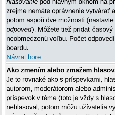
hlasovanie
pod hlavným oknom na prid
zrejme nemáte oprávnenie vytvárať an
potom aspoň dve možnosti (nastavte 
odpoveď
). Môžete tiež pridať časový
neobmedzenú voľbu. Počet odpovedí, 
boardu.
Návrat hore
Ako zmením alebo zmažem hlasov
Je to rovnaké ako s príspevkami, h
autorom, moderátorom alebo administ
príspevok v téme (toto je vždy s hlas
nehlasoval, potom môžu užívatelia v