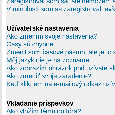
Zaregistroval som sa, ale nemôžem sa
V minulosti som sa zaregistroval, av
Užívateľské nastavenia
Ako zmením svoje nastavenia?
Časy sú chybné!
Zmenil som časové pásmo, ale je to 
Môj jazyk nie je na zozname!
Ako zobrazím obrázok pod užívate
Ako zmeniť svoje zaradenie?
Keď kliknem na e-mailový odkaz užív
Vkladanie príspevkov
Ako vložím tému do fóra?