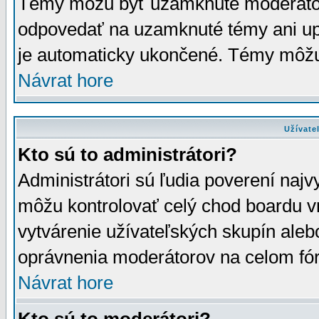
Témy môžu byť uzamknuté moderáto
odpovedať na uzamknuté témy ani up
je automaticky ukončené. Témy môžu
Návrat hore
Užívate
Kto sú to administrátori?
Administrátori sú ľudia poverení najv
môžu kontrolovať celý chod boardu v
vytvárenie užívateľských skupín aleb
oprávnenia moderátorov na celom fór
Návrat hore