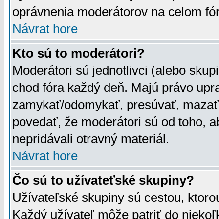
oprávnenia moderátorov na celom fór
Návrat hore
Kto sú to moderátori?
Moderátori sú jednotlivci (alebo skupi
chod fóra každý deň. Majú právo upr
zamykať/odomykať, presúvať, mazať a
povedať, že moderátori sú od toho, a
nepridávali otravný materiál.
Návrat hore
Čo sú to užívateťské skupiny?
Užívateľské skupiny sú cestou, ktoro
Každý užívateľ môže patriť do nieko