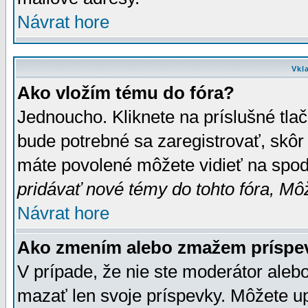
Návrat hore
Vkl
Ako vložím tému do fóra?
Jednoucho. Kliknete na príslušné tla
bude potrebné sa zaregistrovať, skôr 
máte povolené môžete vidieť na spodn
pridávať nové témy do tohto fóra, Môž
Návrat hore
Ako zmením alebo zmažem príspe
V prípade, že nie ste moderátor aleb
mazať len svoje príspevky. Môžete u