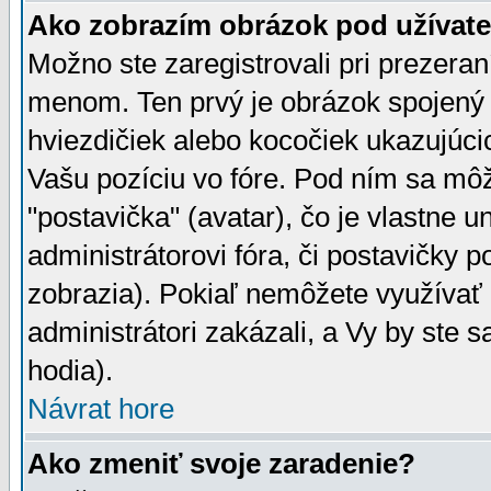
Ako zobrazím obrázok pod užíva
Možno ste zaregistrovali pri prezera
menom. Ten prvý je obrázok spojený 
hviezdičiek alebo kocočiek ukazujúcic
Vašu pozíciu vo fóre. Pod ním sa m
"postavička" (avatar), čo je vlastne 
administrátorovi fóra, či postavičky p
zobrazia). Pokiaľ nemôžete využívať 
administrátori zakázali, a Vy by ste 
hodia).
Návrat hore
Ako zmeniť svoje zaradenie?