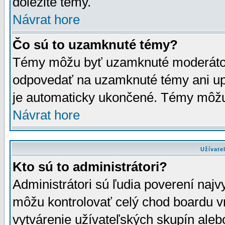
dôležité témy.
Návrat hore
Čo sú to uzamknuté témy?
Témy môžu byť uzamknuté moderáto
odpovedať na uzamknuté témy ani up
je automaticky ukončené. Témy môžu
Návrat hore
Užívate
Kto sú to administrátori?
Administrátori sú ľudia poverení najv
môžu kontrolovať celý chod boardu v
vytvárenie užívateľských skupín aleb