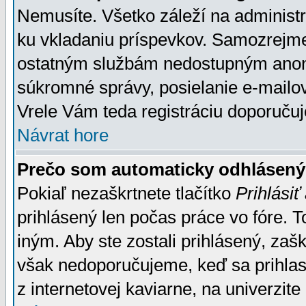
Nemusíte. Všetko záleží na administrá
ku vkladaniu príspevkov. Samozrejme
ostatným službám nedostupným anon
súkromné správy, posielanie e-mailov
Vrele Vám teda registráciu doporučuj
Návrat hore
Prečo som automaticky odhlásen
Pokiaľ nezaškrtnete tlačítko
Prihlásiť
prihlásený len počas práce vo fóre. 
iným. Aby ste zostali prihlásený, zaškr
však nedoporučujeme, keď sa prihlasuj
z internetovej kaviarne, na univerzite 