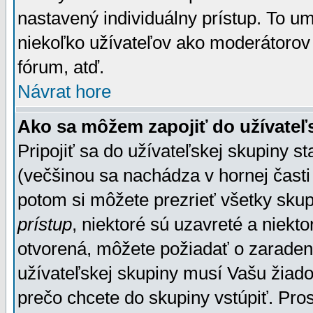
nastavený individuálny prístup. To u
niekoľko užívateľov ako moderátorov 
fórum, atď.
Návrat hore
Ako sa môžem zapojiť do užívateľ
Pripojiť sa do užívateľskej skupiny s
(večšinou sa nachádza v hornej časti 
potom si môžete prezrieť všetky sku
prístup
, niektoré sú uzavreté a niekt
otvorená, môžete požiadať o zaradeni
užívateľskej skupiny musí Vašu žiado
prečo chcete do skupiny vstúpiť. Pro