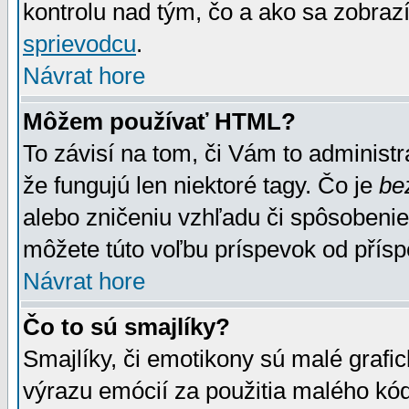
kontrolu nad tým, čo a ako sa zobrazí
sprievodcu
.
Návrat hore
Môžem používať HTML?
To závisí na tom, či Vám to administrá
že fungujú len niektoré tagy. Čo je
be
alebo zničeniu vzhľadu či spôsobeni
môžete túto voľbu príspevok od přís
Návrat hore
Čo to sú smajlíky?
Smajlíky, či emotikony sú malé grafic
výrazu emócií za použitia malého kód