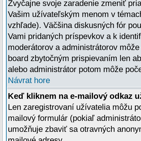
Zvyčajne svoje zaradenie zmeniť pr
Vašim užívateľským menom v témach 
vzhľade). Väčšina diskusných fór pou
Vami pridaných príspevkov a k identif
moderátorov a administrátorov môže 
board zbytočným prispievaním len aby
alebo administrátor potom môže počet
Návrat hore
Keď kliknem na e-mailový odkaz už
Len zaregistrovaní užívatelia môžu p
mailový formulár (pokiaľ administráto
umožňuje zbaviť sa otravných anonym
mailové adresy.