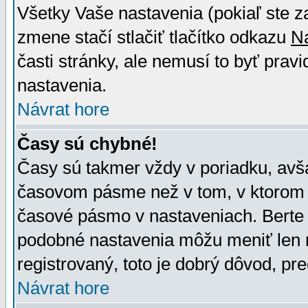
Všetky Vaše nastavenia (pokiaľ ste z
zmene stačí stlačiť tlačítko odkazu
N
časti stránky, ale nemusí to byť prav
nastavenia.
Návrat hore
Časy sú chybné!
Časy sú takmer vždy v poriadku, avša
časovom pásme než v tom, v ktorom s
časové pásmo v nastaveniach. Bert
podobné nastavenia môžu meniť len re
registrovaný, toto je dobrý dôvod, pre
Návrat hore