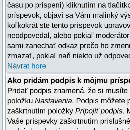
času po prispení) kliknutím na tlačít
príspevok, objaví sa Vám malinký výs
koľkokrát ste tento príspevok upravova
neodpovedal, alebo pokiaľ moderátor č
sami zanechať odkaz prečo ho zmenil
zmazať, pokiaľ naň niekto už odpoved
Návrat hore
Ako pridám podpis k môjmu prísp
Pridať podpis znamená, že si musíte n
položku
Nastavenia
. Podpis môžete 
zaškrtnutím položky
Pripojiť podpis
. 
Vaše príspevky zaškrtnutím príslušné