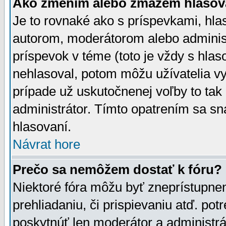
Ako zmením alebo zmažem hlasov
Je to rovnaké ako s príspevkami, h
autorom, moderátorom alebo administ
príspevok v téme (toto je vždy s hlas
nehlasoval, potom môžu užívatelia v
prípade už uskutočnenej voľby to tak
administrátor. Tímto opatrením sa sn
hlasovaní.
Návrat hore
Prečo sa nemôžem dostať k fóru?
Niektoré fóra môžu byť zneprístupnen
prehliadaniu, či prispievaniu atď. pot
poskytnúť len moderátor a administrát