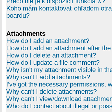
Prečo nie je k dispozícií funkcia X?
Koho mám kontaktovať ohľadom otrav
boardu?
Attachments
How do I add an attachment?
How do I add an attachment after the i
How do I delete an attachment?
How do I update a file comment?
Why isn't my attachment visible in th
Why can't I add attachments?
I've got the necessary permissions, 
Why can't I delete attachments?
Why can't I view/download attachme
Who do I contact about illegal or poss