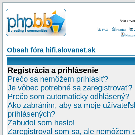
Bolo zaved
FAQ
Hľadať
Nastav
Obsah fóra hifi.slovanet.sk
Registrácia a prihlásenie
Prečo sa nemôžem prihlásiť?
Je vôbec potrebné sa zaregistrovať?
Prečo som automaticky odhlásený?
Ako zabránim, aby sa moje užívateľ
prihlásených?
Zabudol som heslo!
Zaregistroval som sa, ale nemôžem sa