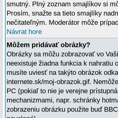
smutný. Plný zoznam smajlíkov si mô
Prosím, snažte sa tieto smajlíky nad
nečitateľným. Moderátor môže prípa
Návrat hore
Môžem pridávať obrázky?
Obrázky sa môžu zobrazovať vo Vaši
neexistuje žiadna funkcia k nahratiu
musíte uviesť na takýto obrázok odka
internete.sk/moj-obrazok.gif. Nemôž
PC (pokiaľ to nie je verejne prístupn
mechanizmami, napr. schránky hotmai
zobrazeniu obrázku použite buď BBCo