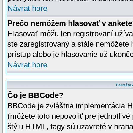
Návrat hore
Prečo nemôžem hlasovať v ankete
Hlasovať môžu len registrovaní užívat
ste zaregistrovaný a stále nemôžet
prístup alebo je hlasovanie už ukonč
Návrat hore
Formátov
Čo je BBCode?
BBCode je zvláštna implementácia HT
(môžete toto nepovoliť pre jednotli
štýlu HTML, tagy sú uzavreté v hrana