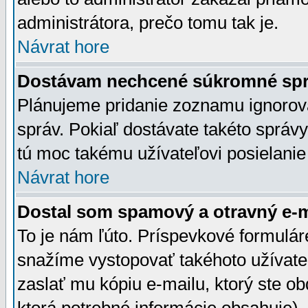
administrátora, prečo tomu tak je.
Návrat hore
Dostávam nechcené súkromné spr
Plánujeme pridanie zoznamu ignorov
správ. Pokiaľ dostávate takéto správy
tú moc takému užívateľovi posielanie
Návrat hore
Dostal som spamový a otravný e-ma
To je nám ľúto. Príspevkové formulá
snažíme vystopovať takéhoto užívateľ
zaslať mu kópiu e-mailu, ktorý ste obdr