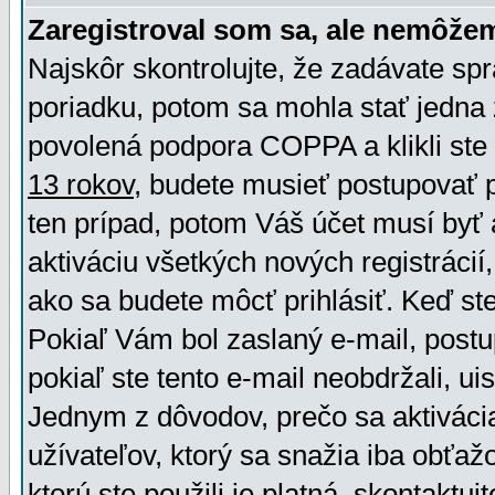
Zaregistroval som sa, ale nemôžem
Najskôr skontrolujte, že zadávate sp
poriadku, potom sa mohla stať jedna 
povolená podpora COPPA a klikli ste 
13 rokov
, budete musieť postupovať po
ten prípad, potom Váš účet musí byť 
aktiváciu všetkých nových registráci
ako sa budete môcť prihlásiť. Keď ste 
Pokiaľ Vám bol zaslaný e-mail, postu
pokiaľ ste tento e-mail neobdržali, ui
Jednym z dôvodov, prečo sa aktiváci
užívateľov, ktorý sa snažia iba obťažo
ktorú ste použili je platná, skontaktuj