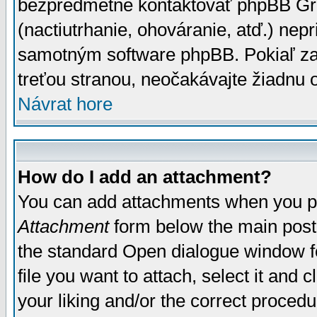
bezpredmetné kontaktovať phpBB Grou
(nactiutrhanie, ohováranie, atď.) ne
samotným software phpBB. Pokiaľ zaš
treťou stranou, neočakávajte žiadnu
Návrat hore
How do I add an attachment?
You can add attachments when you p
Attachment
form below the main post
the standard Open dialogue window fo
file you want to attach, select it and
your liking and/or the correct proced