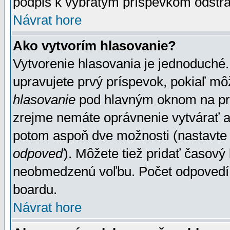
podpis k vybratým príspevkom odstrá
Návrat hore
Ako vytvorím hlasovanie?
Vytvorenie hlasovania je jednoduché.
upravujete prvý príspevok, pokiaľ môž
hlasovanie
pod hlavným oknom na prid
zrejme nemáte oprávnenie vytvárať an
potom aspoň dve možnosti (nastavte 
odpoveď
). Môžete tiež pridať časový
neobmedzenú voľbu. Počet odpovedí, 
boardu.
Návrat hore