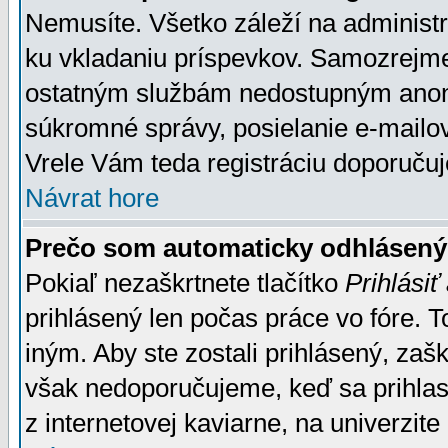
Nemusíte. Všetko záleží na administrá
ku vkladaniu príspevkov. Samozrejme
ostatným službám nedostupným anon
súkromné správy, posielanie e-mailov
Vrele Vám teda registráciu doporučuj
Návrat hore
Prečo som automaticky odhlásen
Pokiaľ nezaškrtnete tlačítko
Prihlásiť
prihlásený len počas práce vo fóre. 
iným. Aby ste zostali prihlásený, zaškr
však nedoporučujeme, keď sa prihlasuj
z internetovej kaviarne, na univerzite 