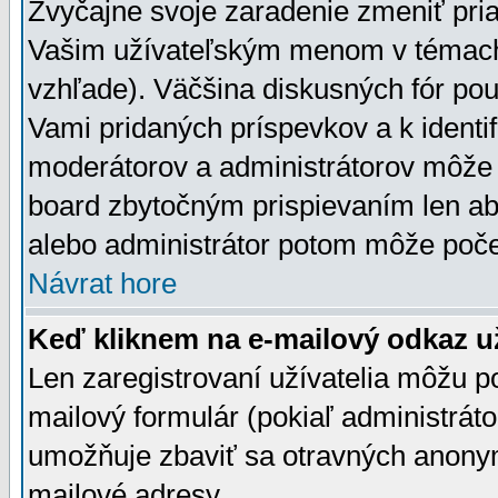
Zvyčajne svoje zaradenie zmeniť pr
Vašim užívateľským menom v témach 
vzhľade). Väčšina diskusných fór pou
Vami pridaných príspevkov a k identif
moderátorov a administrátorov môže 
board zbytočným prispievaním len aby
alebo administrátor potom môže počet
Návrat hore
Keď kliknem na e-mailový odkaz už
Len zaregistrovaní užívatelia môžu p
mailový formulár (pokiaľ administráto
umožňuje zbaviť sa otravných anonym
mailové adresy.