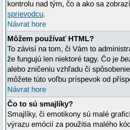
kontrolu nad tým, čo a ako sa zobrazí
sprievodcu
.
Návrat hore
Môžem používať HTML?
To závisí na tom, či Vám to administrá
že fungujú len niektoré tagy. Čo je
be
alebo zničeniu vzhľadu či spôsobeni
môžete túto voľbu príspevok od přís
Návrat hore
Čo to sú smajlíky?
Smajlíky, či emotikony sú malé grafic
výrazu emócií za použitia malého kód