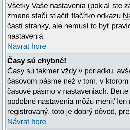
Všetky Vaše nastavenia (pokiaľ ste z
zmene stačí stlačiť tlačítko odkazu
N
časti stránky, ale nemusí to byť prav
nastavenia.
Návrat hore
Časy sú chybné!
Časy sú takmer vždy v poriadku, avša
časovom pásme než v tom, v ktorom s
časové pásmo v nastaveniach. Bert
podobné nastavenia môžu meniť len re
registrovaný, toto je dobrý dôvod, pre
Návrat hore