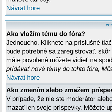
Návrat hore
Vkl
Ako vložím tému do fóra?
Jednoucho. Kliknete na príslušné tla
bude potrebné sa zaregistrovať, skôr 
máte povolené môžete vidieť na spodn
pridávať nové témy do tohto fóra, Môž
Návrat hore
Ako zmením alebo zmažem príspe
V prípade, že nie ste moderátor aleb
mazať len svoje príspevky. Môžete u