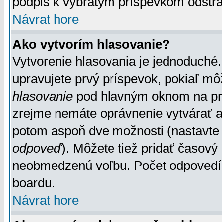
podpis k vybratým príspevkom odstrá
Návrat hore
Ako vytvorím hlasovanie?
Vytvorenie hlasovania je jednoduché.
upravujete prvý príspevok, pokiaľ môž
hlasovanie
pod hlavným oknom na prid
zrejme nemáte oprávnenie vytvárať an
potom aspoň dve možnosti (nastavte 
odpoveď
). Môžete tiež pridať časový
neobmedzenú voľbu. Počet odpovedí, 
boardu.
Návrat hore