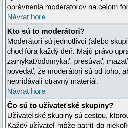
oprávnenia moderátorov na celom fór
Návrat hore
Kto sú to moderátori?
Moderátori sú jednotlivci (alebo skupi
chod fóra každý deň. Majú právo upr
zamykať/odomykať, presúvať, mazať a
povedať, že moderátori sú od toho, a
nepridávali otravný materiál.
Návrat hore
Čo sú to užívateťské skupiny?
Užívateľské skupiny sú cestou, ktoro
Každý užívateľ môže patriť do nieko