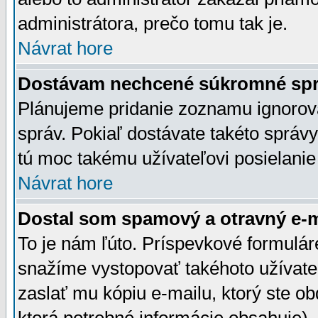
administrátora, prečo tomu tak je.
Návrat hore
Dostávam nechcené súkromné spr
Plánujeme pridanie zoznamu ignorov
správ. Pokiaľ dostávate takéto správy
tú moc takému užívateľovi posielanie
Návrat hore
Dostal som spamový a otravný e-ma
To je nám ľúto. Príspevkové formulá
snažíme vystopovať takéhoto užívateľ
zaslať mu kópiu e-mailu, ktorý ste obdr