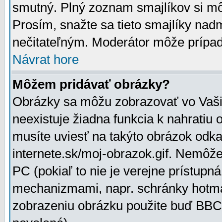
smutný. Plný zoznam smajlíkov si mô
Prosím, snažte sa tieto smajlíky nad
nečitateľným. Moderátor môže prípa
Návrat hore
Môžem pridávať obrázky?
Obrázky sa môžu zobrazovať vo Vaši
neexistuje žiadna funkcia k nahratiu
musíte uviesť na takýto obrázok odka
internete.sk/moj-obrazok.gif. Nemôž
PC (pokiaľ to nie je verejne prístupn
mechanizmami, napr. schránky hotmai
zobrazeniu obrázku použite buď BBCo