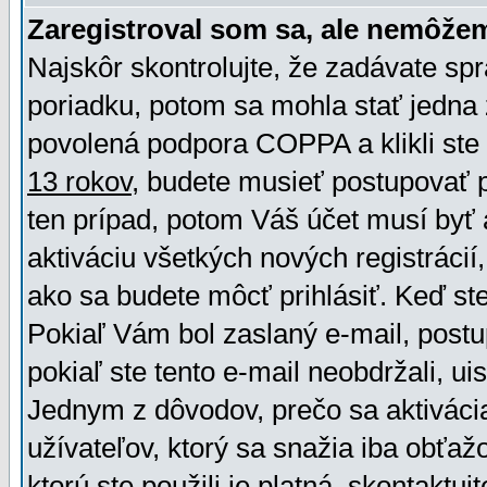
Zaregistroval som sa, ale nemôžem
Najskôr skontrolujte, že zadávate sp
poriadku, potom sa mohla stať jedna 
povolená podpora COPPA a klikli ste 
13 rokov
, budete musieť postupovať po
ten prípad, potom Váš účet musí byť 
aktiváciu všetkých nových registráci
ako sa budete môcť prihlásiť. Keď ste 
Pokiaľ Vám bol zaslaný e-mail, postu
pokiaľ ste tento e-mail neobdržali, ui
Jednym z dôvodov, prečo sa aktiváci
užívateľov, ktorý sa snažia iba obťažo
ktorú ste použili je platná, skontaktuj