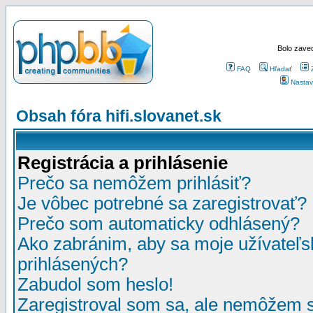
Bolo zaved
FAQ
Hľadať
Nastav
Obsah fóra hifi.slovanet.sk
Registrácia a prihlásenie
Prečo sa nemôžem prihlásiť?
Je vôbec potrebné sa zaregistrovať?
Prečo som automaticky odhlásený?
Ako zabránim, aby sa moje užívateľ
prihlásených?
Zabudol som heslo!
Zaregistroval som sa, ale nemôžem sa