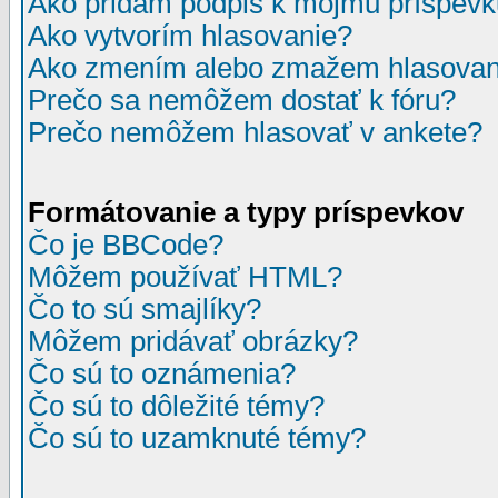
Ako pridám podpis k môjmu príspev
Ako vytvorím hlasovanie?
Ako zmením alebo zmažem hlasovan
Prečo sa nemôžem dostať k fóru?
Prečo nemôžem hlasovať v ankete?
Formátovanie a typy príspevkov
Čo je BBCode?
Môžem používať HTML?
Čo to sú smajlíky?
Môžem pridávať obrázky?
Čo sú to oznámenia?
Čo sú to dôležité témy?
Čo sú to uzamknuté témy?