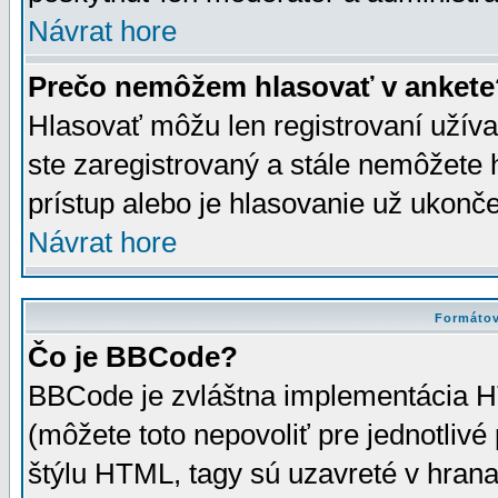
Návrat hore
Prečo nemôžem hlasovať v ankete
Hlasovať môžu len registrovaní užívat
ste zaregistrovaný a stále nemôžet
prístup alebo je hlasovanie už ukonč
Návrat hore
Formátov
Čo je BBCode?
BBCode je zvláštna implementácia HT
(môžete toto nepovoliť pre jednotli
štýlu HTML, tagy sú uzavreté v hrana