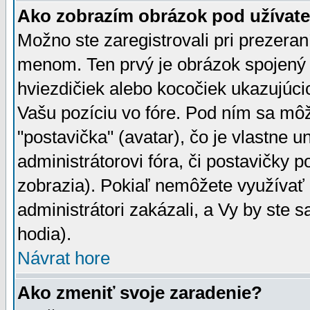
Ako zobrazím obrázok pod užíva
Možno ste zaregistrovali pri prezera
menom. Ten prvý je obrázok spojený 
hviezdičiek alebo kocočiek ukazujúcic
Vašu pozíciu vo fóre. Pod ním sa m
"postavička" (avatar), čo je vlastne 
administrátorovi fóra, či postavičky p
zobrazia). Pokiaľ nemôžete využívať 
administrátori zakázali, a Vy by ste 
hodia).
Návrat hore
Ako zmeniť svoje zaradenie?