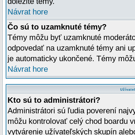
dôležité témy.
Návrat hore
Čo sú to uzamknuté témy?
Témy môžu byť uzamknuté moderáto
odpovedať na uzamknuté témy ani up
je automaticky ukončené. Témy môžu
Návrat hore
Užívate
Kto sú to administrátori?
Administrátori sú ľudia poverení najv
môžu kontrolovať celý chod boardu v
vytvárenie užívateľských skupín aleb