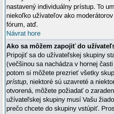
nastavený individuálny prístup. To u
niekoľko užívateľov ako moderátorov 
fórum, atď.
Návrat hore
Ako sa môžem zapojiť do užívateľ
Pripojiť sa do užívateľskej skupiny s
(večšinou sa nachádza v hornej časti 
potom si môžete prezrieť všetky sku
prístup
, niektoré sú uzavreté a niekt
otvorená, môžete požiadať o zaradeni
užívateľskej skupiny musí Vašu žiado
prečo chcete do skupiny vstúpiť. Pro