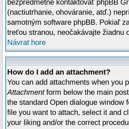
bezpredmetné kontaktovať phpBB Grou
(nactiutrhanie, ohováranie, atď.) ne
samotným software phpBB. Pokiaľ zaš
treťou stranou, neočakávajte žiadnu
Návrat hore
How do I add an attachment?
You can add attachments when you p
Attachment
form below the main post
the standard Open dialogue window fo
file you want to attach, select it and
your liking and/or the correct proced