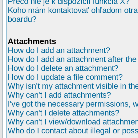
Prečo nie je k dispozícií funkcia X?
Koho mám kontaktovať ohľadom otrav
boardu?
Attachments
How do I add an attachment?
How do I add an attachment after the i
How do I delete an attachment?
How do I update a file comment?
Why isn't my attachment visible in th
Why can't I add attachments?
I've got the necessary permissions, 
Why can't I delete attachments?
Why can't I view/download attachme
Who do I contact about illegal or poss