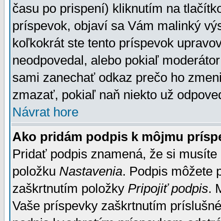
času po prispení) kliknutím na tlačít
príspevok, objaví sa Vám malinký výs
koľkokrát ste tento príspevok upravova
neodpovedal, alebo pokiaľ moderátor č
sami zanechať odkaz prečo ho zmenil
zmazať, pokiaľ naň niekto už odpoved
Návrat hore
Ako pridám podpis k môjmu prísp
Pridať podpis znamená, že si musíte n
položku
Nastavenia
. Podpis môžete 
zaškrtnutím položky
Pripojiť podpis
. 
Vaše príspevky zaškrtnutím príslušné