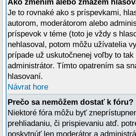
Ako zmením alebo zmažem hlasov
Je to rovnaké ako s príspevkami, h
autorom, moderátorom alebo administ
príspevok v téme (toto je vždy s hlas
nehlasoval, potom môžu užívatelia v
prípade už uskutočnenej voľby to tak
administrátor. Tímto opatrením sa sn
hlasovaní.
Návrat hore
Prečo sa nemôžem dostať k fóru?
Niektoré fóra môžu byť zneprístupnen
prehliadaniu, či prispievaniu atď. pot
poskytnúť len moderátor a administrát