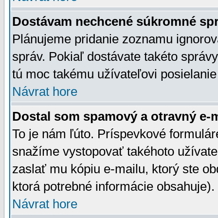
Dostávam nechcené súkromné spr
Plánujeme pridanie zoznamu ignorov
správ. Pokiaľ dostávate takéto správy
tú moc takému užívateľovi posielanie
Návrat hore
Dostal som spamový a otravný e-ma
To je nám ľúto. Príspevkové formulá
snažíme vystopovať takéhoto užívateľ
zaslať mu kópiu e-mailu, ktorý ste obdr
ktorá potrebné informácie obsahuje)
Návrat hore