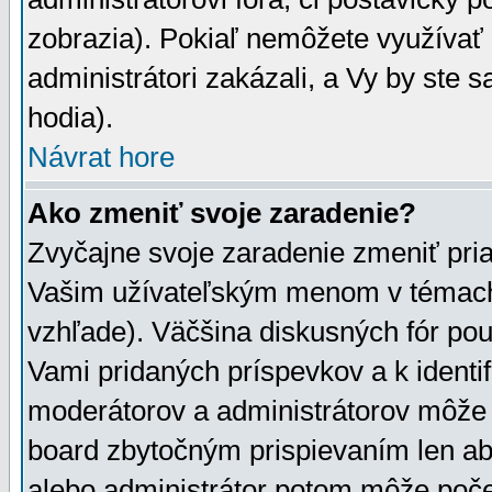
zobrazia). Pokiaľ nemôžete využívať 
administrátori zakázali, a Vy by ste 
hodia).
Návrat hore
Ako zmeniť svoje zaradenie?
Zvyčajne svoje zaradenie zmeniť pr
Vašim užívateľským menom v témach 
vzhľade). Väčšina diskusných fór pou
Vami pridaných príspevkov a k identif
moderátorov a administrátorov môže 
board zbytočným prispievaním len aby
alebo administrátor potom môže počet