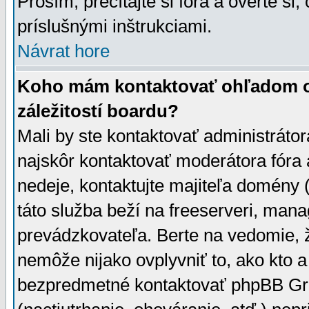
Prosím, prečítajte si fóra a overte si,
príslušnými inštrukciami.
Návrat hore
Koho mám kontaktovať ohľadom ot
záležitostí boardu?
Mali by ste kontaktovať administrátor
najskôr kontaktovať moderátora fóra a
nedeje, kontaktujte majiteľa domény 
táto služba beží na freeserveri, man
prevádzkovateľa. Berte na vedomie
nemôže nijako ovplyvniť to, ako kto 
bezpredmetné kontaktovať phpBB Grou