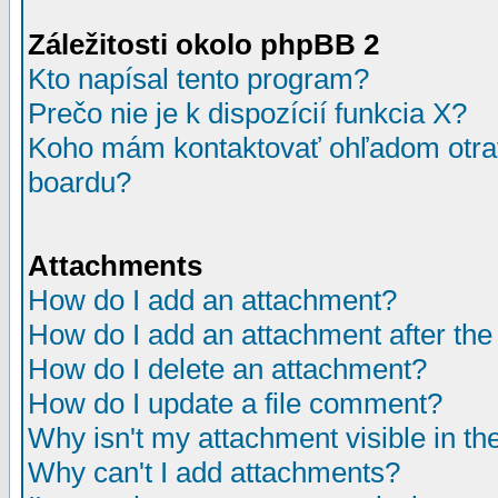
Záležitosti okolo phpBB 2
Kto napísal tento program?
Prečo nie je k dispozícií funkcia X?
Koho mám kontaktovať ohľadom otrav
boardu?
Attachments
How do I add an attachment?
How do I add an attachment after the i
How do I delete an attachment?
How do I update a file comment?
Why isn't my attachment visible in th
Why can't I add attachments?