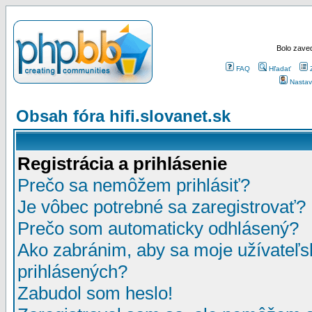
Bolo zaved
FAQ
Hľadať
Nastav
Obsah fóra hifi.slovanet.sk
Registrácia a prihlásenie
Prečo sa nemôžem prihlásiť?
Je vôbec potrebné sa zaregistrovať?
Prečo som automaticky odhlásený?
Ako zabránim, aby sa moje užívateľ
prihlásených?
Zabudol som heslo!