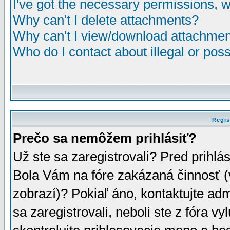
I've got the necessary permissions, 
Why can't I delete attachments?
Why can't I view/download attachme
Who do I contact about illegal or poss
Regis
Prečo sa nemôžem prihlásiť?
Už ste sa zaregistrovali? Pred prihlá
Bola Vám na fóre zakázaná činnosť (
zobrazí)? Pokiaľ áno, kontaktujte adm
sa zaregistrovali, neboli ste z fóra v