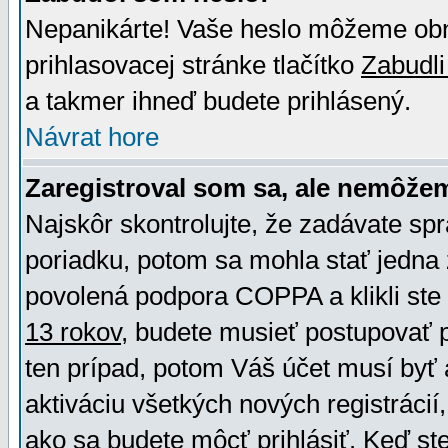
Nepanikárte! Vaše heslo môžeme obno
prihlasovacej stránke tlačítko
Zabudli
a takmer ihneď budete prihlásený.
Návrat hore
Zaregistroval som sa, ale nemôžem
Najskôr skontrolujte, že zadávate sp
poriadku, potom sa mohla stať jedna 
povolená podpora COPPA a klikli ste 
13 rokov
, budete musieť postupovať po
ten prípad, potom Váš účet musí byť 
aktiváciu všetkých nových registráci
ako sa budete môcť prihlásiť. Keď ste 