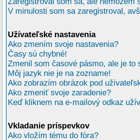
Zaregistroval som sa, ale nemôžem sa
V minulosti som sa zaregistroval, av
Užívateľské nastavenia
Ako zmením svoje nastavenia?
Časy sú chybné!
Zmenil som časové pásmo, ale je to 
Môj jazyk nie je na zozname!
Ako zobrazím obrázok pod užívate
Ako zmeniť svoje zaradenie?
Keď kliknem na e-mailový odkaz užív
Vkladanie príspevkov
Ako vložím tému do fóra?