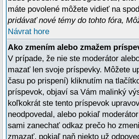
máte povolené môžete vidieť na spodn
pridávať nové témy do tohto fóra, Môž
Návrat hore
Ako zmením alebo zmažem príspe
V prípade, že nie ste moderátor aleb
mazať len svoje príspevky. Môžete u
času po prispení) kliknutím na tlačít
príspevok, objaví sa Vám malinký výs
koľkokrát ste tento príspevok upravova
neodpovedal, alebo pokiaľ moderátor č
sami zanechať odkaz prečo ho zmenil
zmazať, pokiaľ naň niekto už odpoved