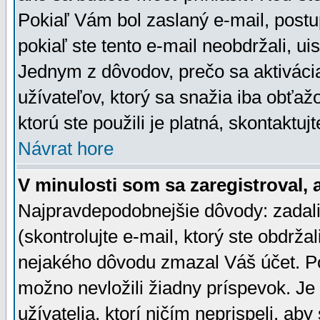
Pokiaľ Vám bol zaslaný e-mail, postu
pokiaľ ste tento e-mail neobdržali, ui
Jednym z dôvodov, prečo sa aktiváci
užívateľov, ktorý sa snažia iba obťažo
ktorú ste použili je platná, skontaktuj
Návrat hore
V minulosti som sa zaregistroval, 
Najpravdepodobnejšie dôvody: zadali
(skontrolujte e-mail, ktorý ste obdržali
nejakého dôvodu zmazal Váš účet. Pok
možno nevložili žiadny príspevok. Je 
užívatelia, ktorí ničím neprispeli, a