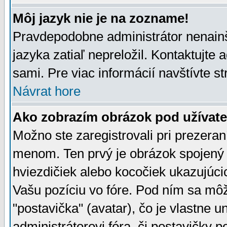
Môj jazyk nie je na zozname!
Pravdepodobne administrátor nenainšt
jazyka zatiaľ nepreložil. Kontaktujte 
sami. Pre viac informácií navštívte s
Návrat hore
Ako zobrazím obrázok pod užíva
Možno ste zaregistrovali pri prezera
menom. Ten prvý je obrázok spojený 
hviezdičiek alebo kocočiek ukazujúcic
Vašu pozíciu vo fóre. Pod ním sa m
"postavička" (avatar), čo je vlastne 
administrátorovi fóra, či postavičky p