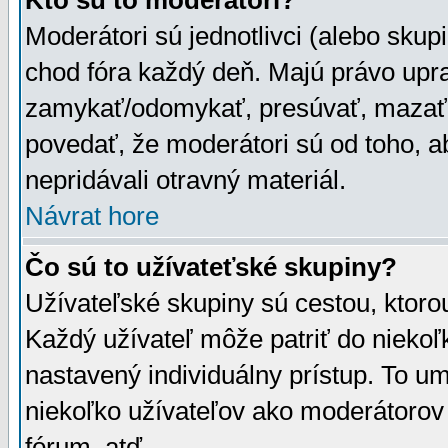
Kto sú to moderátori?
Moderátori sú jednotlivci (alebo skupi
chod fóra každý deň. Majú právo upr
zamykať/odomykať, presúvať, mazať a
povedať, že moderátori sú od toho, a
nepridávali otravný materiál.
Návrat hore
Čo sú to užívateťské skupiny?
Užívateľské skupiny sú cestou, ktoro
Každý užívateľ môže patriť do nieko
nastavený individuálny prístup. To u
niekoľko užívateľov ako moderátorov 
fórum, atď.