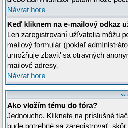
Návrat hore
Keď kliknem na e-mailový odkaz už
Len zaregistrovaní užívatelia môžu p
mailový formulár (pokiaľ administráto
umožňuje zbaviť sa otravných anonym
mailové adresy.
Návrat hore
Vkl
Ako vložím tému do fóra?
Jednoucho. Kliknete na príslušné tla
bude potrebné sa zaregistrovať, skôr 