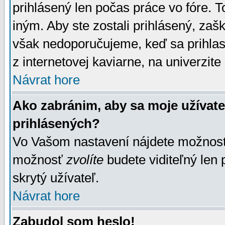
prihlásený len počas práce vo fóre. 
iným. Aby ste zostali prihlásený, zaškr
však nedoporučujeme, keď sa prihlasuj
z internetovej kaviarne, na univerzite 
Návrat hore
Ako zabránim, aby sa moje užívat
prihlásených?
Vo Vašom nastavení nájdete možno
možnosť
zvolíte
budete viditeľný len 
skrytý užívateľ.
Návrat hore
Zabudol som heslo!