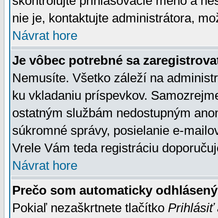
skontrolujte prihlasovacie meno a he
nie je, kontaktujte administrátora, 
Návrat hore
Je vôbec potrebné sa zaregistrova
Nemusíte. Všetko záleží na administrá
ku vkladaniu príspevkov. Samozrejme
ostatným službám nedostupným anon
súkromné správy, posielanie e-mailov
Vrele Vám teda registráciu doporučuj
Návrat hore
Prečo som automaticky odhlásen
Pokiaľ nezaškrtnete tlačítko
Prihlásiť