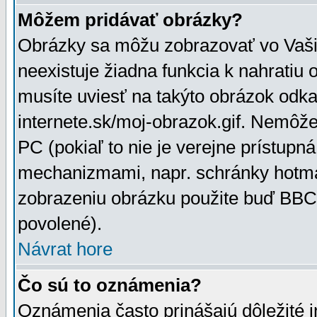
Môžem pridávať obrázky?
Obrázky sa môžu zobrazovať vo Vaši
neexistuje žiadna funkcia k nahratiu
musíte uviesť na takýto obrázok odka
internete.sk/moj-obrazok.gif. Nemôž
PC (pokiaľ to nie je verejne prístupn
mechanizmami, napr. schránky hotmai
zobrazeniu obrázku použite buď BBCo
povolené).
Návrat hore
Čo sú to oznámenia?
Oznámenia často prinášajú dôležité in