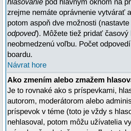
hlasovanie
pod hlavným oknom na prid
zrejme nemáte oprávnenie vytvárať an
potom aspoň dve možnosti (nastavte 
odpoveď
). Môžete tiež pridať časový
neobmedzenú voľbu. Počet odpovedí, 
boardu.
Návrat hore
Ako zmením alebo zmažem hlasov
Je to rovnaké ako s príspevkami, h
autorom, moderátorom alebo administ
príspevok v téme (toto je vždy s hlas
nehlasoval, potom môžu užívatelia v