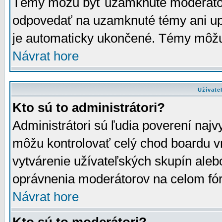
Témy môžu byť uzamknuté moderáto
odpovedať na uzamknuté témy ani up
je automaticky ukončené. Témy môžu
Návrat hore
Užívate
Kto sú to administrátori?
Administrátori sú ľudia poverení najv
môžu kontrolovať celý chod boardu v
vytvárenie užívateľských skupín aleb
oprávnenia moderátorov na celom fór
Návrat hore