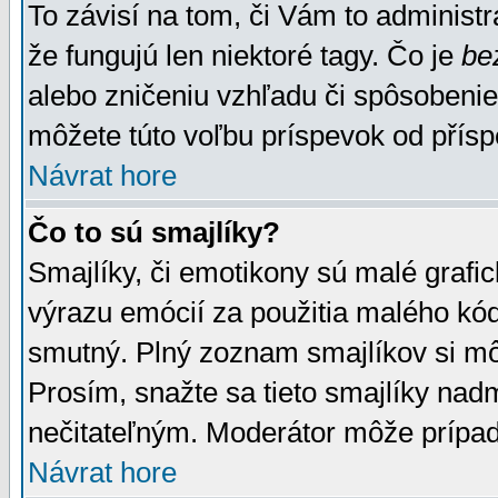
To závisí na tom, či Vám to administrá
že fungujú len niektoré tagy. Čo je
be
alebo zničeniu vzhľadu či spôsobeni
môžete túto voľbu príspevok od přís
Návrat hore
Čo to sú smajlíky?
Smajlíky, či emotikony sú malé grafic
výrazu emócií za použitia malého kód
smutný. Plný zoznam smajlíkov si mô
Prosím, snažte sa tieto smajlíky nad
nečitateľným. Moderátor môže prípa
Návrat hore