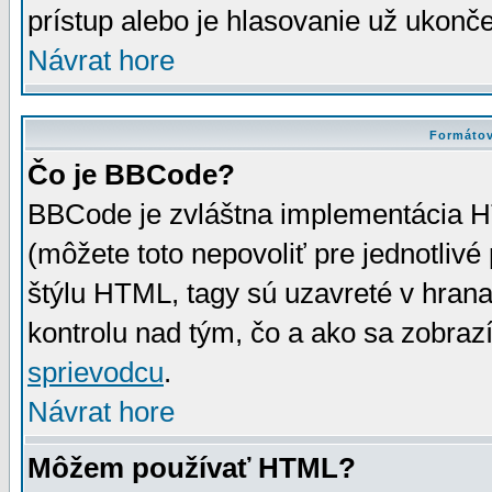
prístup alebo je hlasovanie už ukonč
Návrat hore
Formátov
Čo je BBCode?
BBCode je zvláštna implementácia HT
(môžete toto nepovoliť pre jednotli
štýlu HTML, tagy sú uzavreté v hrana
kontrolu nad tým, čo a ako sa zobrazí
sprievodcu
.
Návrat hore
Môžem používať HTML?