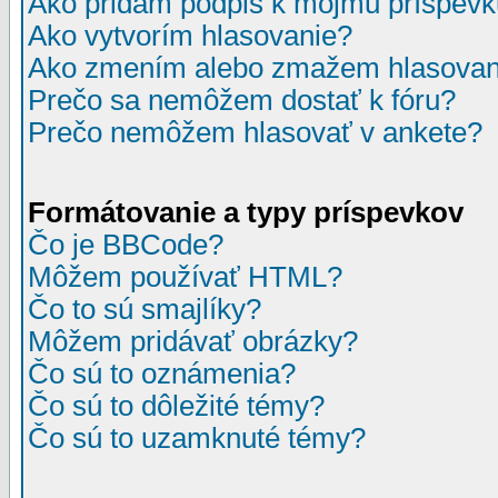
Ako pridám podpis k môjmu príspev
Ako vytvorím hlasovanie?
Ako zmením alebo zmažem hlasovan
Prečo sa nemôžem dostať k fóru?
Prečo nemôžem hlasovať v ankete?
Formátovanie a typy príspevkov
Čo je BBCode?
Môžem používať HTML?
Čo to sú smajlíky?
Môžem pridávať obrázky?
Čo sú to oznámenia?
Čo sú to dôležité témy?
Čo sú to uzamknuté témy?