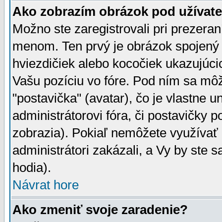
Ako zobrazím obrázok pod užíva
Možno ste zaregistrovali pri prezera
menom. Ten prvý je obrázok spojený 
hviezdičiek alebo kocočiek ukazujúcic
Vašu pozíciu vo fóre. Pod ním sa m
"postavička" (avatar), čo je vlastne 
administrátorovi fóra, či postavičky p
zobrazia). Pokiaľ nemôžete využívať 
administrátori zakázali, a Vy by ste 
hodia).
Návrat hore
Ako zmeniť svoje zaradenie?