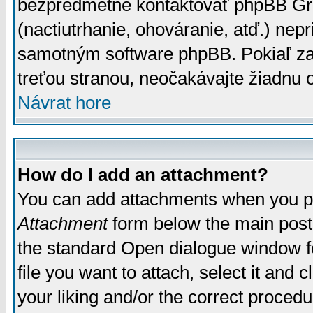
bezpredmetné kontaktovať phpBB Grou
(nactiutrhanie, ohováranie, atď.) ne
samotným software phpBB. Pokiaľ zaš
treťou stranou, neočakávajte žiadnu
Návrat hore
How do I add an attachment?
You can add attachments when you p
Attachment
form below the main post
the standard Open dialogue window fo
file you want to attach, select it and
your liking and/or the correct proced