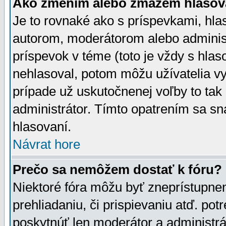
Ako zmením alebo zmažem hlasov
Je to rovnaké ako s príspevkami, h
autorom, moderátorom alebo administ
príspevok v téme (toto je vždy s hlas
nehlasoval, potom môžu užívatelia v
prípade už uskutočnenej voľby to tak
administrátor. Tímto opatrením sa sn
hlasovaní.
Návrat hore
Prečo sa nemôžem dostať k fóru?
Niektoré fóra môžu byť zneprístupnen
prehliadaniu, či prispievaniu atď. pot
poskytnúť len moderátor a administrát