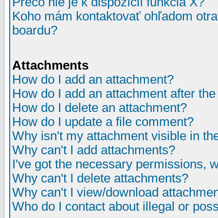
Prečo nie je k dispozícií funkcia X?
Koho mám kontaktovať ohľadom otrav
boardu?
Attachments
How do I add an attachment?
How do I add an attachment after the i
How do I delete an attachment?
How do I update a file comment?
Why isn't my attachment visible in th
Why can't I add attachments?
I've got the necessary permissions, 
Why can't I delete attachments?
Why can't I view/download attachme
Who do I contact about illegal or poss