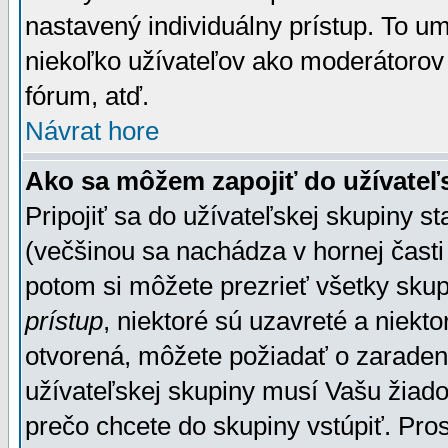
nastavený individuálny prístup. To u
niekoľko užívateľov ako moderátorov 
fórum, atď.
Návrat hore
Ako sa môžem zapojiť do užívateľ
Pripojiť sa do užívateľskej skupiny s
(večšinou sa nachádza v hornej časti 
potom si môžete prezrieť všetky sku
prístup
, niektoré sú uzavreté a niekt
otvorená, môžete požiadať o zaradeni
užívateľskej skupiny musí Vašu žiado
prečo chcete do skupiny vstúpiť. Pro