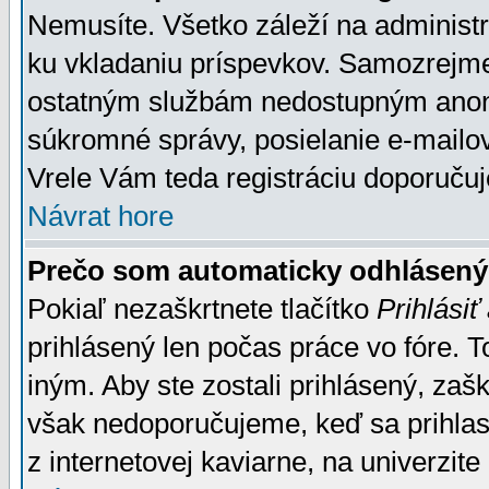
Nemusíte. Všetko záleží na administrá
ku vkladaniu príspevkov. Samozrejme
ostatným službám nedostupným anon
súkromné správy, posielanie e-mailov
Vrele Vám teda registráciu doporučuj
Návrat hore
Prečo som automaticky odhlásen
Pokiaľ nezaškrtnete tlačítko
Prihlásiť
prihlásený len počas práce vo fóre. 
iným. Aby ste zostali prihlásený, zaškr
však nedoporučujeme, keď sa prihlasuj
z internetovej kaviarne, na univerzite 