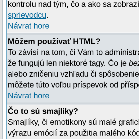
kontrolu nad tým, čo a ako sa zobrazí
sprievodcu
.
Návrat hore
Môžem používať HTML?
To závisí na tom, či Vám to administrá
že fungujú len niektoré tagy. Čo je
be
alebo zničeniu vzhľadu či spôsobeni
môžete túto voľbu príspevok od přís
Návrat hore
Čo to sú smajlíky?
Smajlíky, či emotikony sú malé grafic
výrazu emócií za použitia malého kód