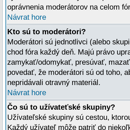
oprávnenia moderátorov na celom fór
Návrat hore
Kto sú to moderátori?
Moderátori sú jednotlivci (alebo skupi
chod fóra každý deň. Majú právo upr
zamykať/odomykať, presúvať, mazať a
povedať, že moderátori sú od toho, a
nepridávali otravný materiál.
Návrat hore
Čo sú to užívateťské skupiny?
Užívateľské skupiny sú cestou, ktoro
Každý užívateľ môže patriť do nieko