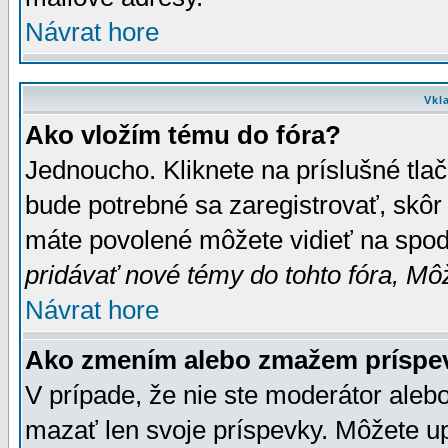
Návrat hore
Vkl
Ako vložím tému do fóra?
Jednoucho. Kliknete na príslušné tla
bude potrebné sa zaregistrovať, skôr 
máte povolené môžete vidieť na spodn
pridávať nové témy do tohto fóra, Môž
Návrat hore
Ako zmením alebo zmažem príspe
V prípade, že nie ste moderátor aleb
mazať len svoje príspevky. Môžete u