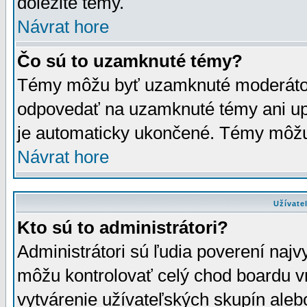
dôležité témy.
Návrat hore
Čo sú to uzamknuté témy?
Témy môžu byť uzamknuté moderáto
odpovedať na uzamknuté témy ani up
je automaticky ukončené. Témy môžu
Návrat hore
Užívate
Kto sú to administrátori?
Administrátori sú ľudia poverení najv
môžu kontrolovať celý chod boardu v
vytvárenie užívateľských skupín aleb