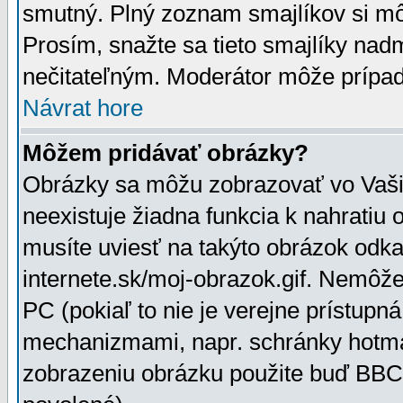
smutný. Plný zoznam smajlíkov si mô
Prosím, snažte sa tieto smajlíky nad
nečitateľným. Moderátor môže prípa
Návrat hore
Môžem pridávať obrázky?
Obrázky sa môžu zobrazovať vo Vaši
neexistuje žiadna funkcia k nahratiu
musíte uviesť na takýto obrázok odka
internete.sk/moj-obrazok.gif. Nemôž
PC (pokiaľ to nie je verejne prístupn
mechanizmami, napr. schránky hotmai
zobrazeniu obrázku použite buď BBCo