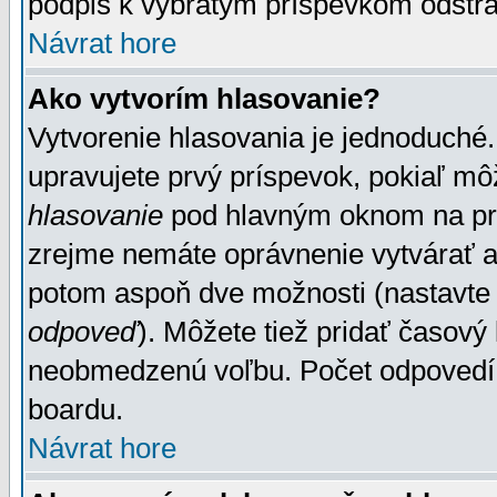
podpis k vybratým príspevkom odstrá
Návrat hore
Ako vytvorím hlasovanie?
Vytvorenie hlasovania je jednoduché.
upravujete prvý príspevok, pokiaľ môž
hlasovanie
pod hlavným oknom na prid
zrejme nemáte oprávnenie vytvárať an
potom aspoň dve možnosti (nastavte 
odpoveď
). Môžete tiež pridať časový
neobmedzenú voľbu. Počet odpovedí, 
boardu.
Návrat hore