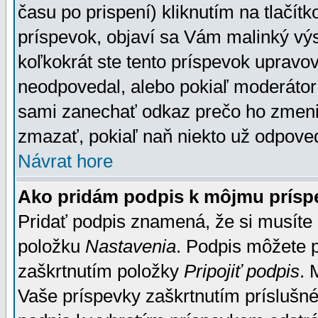
času po prispení) kliknutím na tlačít
príspevok, objaví sa Vám malinký výs
koľkokrát ste tento príspevok upravova
neodpovedal, alebo pokiaľ moderátor č
sami zanechať odkaz prečo ho zmenil
zmazať, pokiaľ naň niekto už odpoved
Návrat hore
Ako pridám podpis k môjmu prísp
Pridať podpis znamená, že si musíte n
položku
Nastavenia
. Podpis môžete 
zaškrtnutím položky
Pripojiť podpis
. 
Vaše príspevky zaškrtnutím príslušné