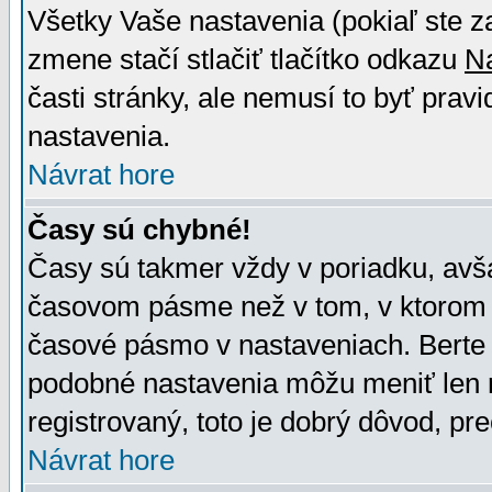
Všetky Vaše nastavenia (pokiaľ ste z
zmene stačí stlačiť tlačítko odkazu
N
časti stránky, ale nemusí to byť prav
nastavenia.
Návrat hore
Časy sú chybné!
Časy sú takmer vždy v poriadku, avša
časovom pásme než v tom, v ktorom s
časové pásmo v nastaveniach. Bert
podobné nastavenia môžu meniť len re
registrovaný, toto je dobrý dôvod, pre
Návrat hore