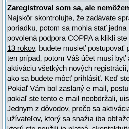
Zaregistroval som sa, ale nemôžem
Najskôr skontrolujte, že zadávate sp
poriadku, potom sa mohla stať jedna 
povolená podpora COPPA a klikli ste 
13 rokov
, budete musieť postupovať po
ten prípad, potom Váš účet musí byť 
aktiváciu všetkých nových registráci
ako sa budete môcť prihlásiť. Keď ste 
Pokiaľ Vám bol zaslaný e-mail, postu
pokiaľ ste tento e-mail neobdržali, ui
Jednym z dôvodov, prečo sa aktiváci
užívateľov, ktorý sa snažia iba obťažo
ktorú ste použili je platná, skontaktuj