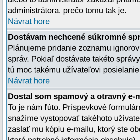
administrátora, prečo tomu tak je.
Návrat hore
Dostávam nechcené súkromné spr
Plánujeme pridanie zoznamu ignorov
správ. Pokiaľ dostávate takéto správy
tú moc takému užívateľovi posielanie
Návrat hore
Dostal som spamový a otravný e-ma
To je nám ľúto. Príspevkové formulá
snažíme vystopovať takéhoto užívateľ
zaslať mu kópiu e-mailu, ktorý ste obdr