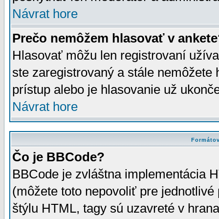
Návrat hore
Prečo nemôžem hlasovať v ankete
Hlasovať môžu len registrovaní užívat
ste zaregistrovaný a stále nemôžet
prístup alebo je hlasovanie už ukonč
Návrat hore
Formátov
Čo je BBCode?
BBCode je zvláštna implementácia HT
(môžete toto nepovoliť pre jednotli
štýlu HTML, tagy sú uzavreté v hrana