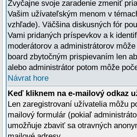
Zvyčajne svoje zaradenie zmeniť pr
Vašim užívateľským menom v témach 
vzhľade). Väčšina diskusných fór pou
Vami pridaných príspevkov a k identif
moderátorov a administrátorov môže 
board zbytočným prispievaním len aby
alebo administrátor potom môže počet
Návrat hore
Keď kliknem na e-mailový odkaz už
Len zaregistrovaní užívatelia môžu p
mailový formulár (pokiaľ administráto
umožňuje zbaviť sa otravných anonym
mailové adresy.