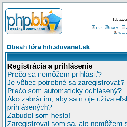
Bolo zaved
FAQ
Hľadať
Nastav
Obsah fóra hifi.slovanet.sk
Registrácia a prihlásenie
Prečo sa nemôžem prihlásiť?
Je vôbec potrebné sa zaregistrovať?
Prečo som automaticky odhlásený?
Ako zabránim, aby sa moje užívateľ
prihlásených?
Zabudol som heslo!
Zaregistroval som sa, ale nemôžem sa