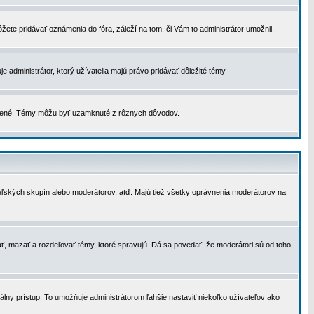
žete pridávať oznámenia do fóra, záleží na tom, či Vám to administrátor umožnil.
 administrátor, ktorý užívatelia majú právo pridávať dôležité témy.
čené. Témy môžu byť uzamknuté z rôznych dôvodov.
teľských skupín alebo moderátorov, atď. Majú tiež všetky oprávnenia moderátorov na
ť, mazať a rozdeľovať témy, ktoré spravujú. Dá sa povedať, že moderátori sú od toho,
lny prístup. To umožňuje administrátorom ľahšie nastaviť niekoľko užívateľov ako