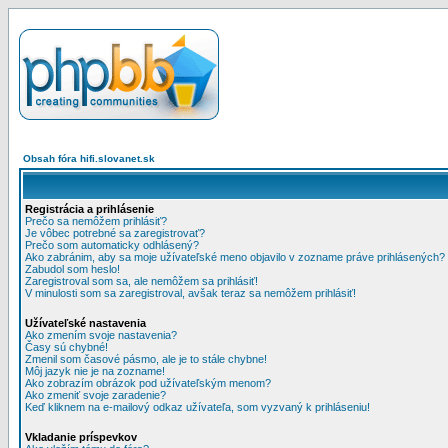
Obsah fóra hifi.slovanet.sk
Registrácia a prihlásenie
Prečo sa nemôžem prihlásiť?
Je vôbec potrebné sa zaregistrovať?
Prečo som automaticky odhlásený?
Ako zabránim, aby sa moje užívateľské meno objavilo v zozname práve prihlásených?
Zabudol som heslo!
Zaregistroval som sa, ale nemôžem sa prihlásiť!
V minulosti som sa zaregistroval, avšak teraz sa nemôžem prihlásiť!
Užívateľské nastavenia
Ako zmením svoje nastavenia?
Časy sú chybné!
Zmenil som časové pásmo, ale je to stále chybne!
Môj jazyk nie je na zozname!
Ako zobrazím obrázok pod užívateľským menom?
Ako zmeniť svoje zaradenie?
Keď kliknem na e-mailový odkaz užívateľa, som vyzvaný k prihláseniu!
Vkladanie príspevkov