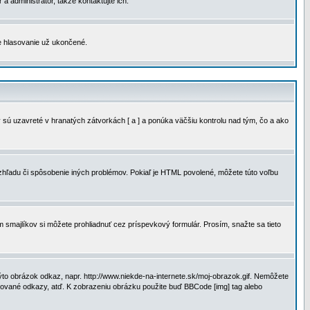
a administrátor, takže kontaktujte ich.
je hlasovanie už ukončené.
 sú uzavreté v hranatých zátvorkách [ a ] a ponúka väčšiu kontrolu nad tým, čo a ako
vzhľadu či spôsobenie iných problémov. Pokiaľ je HTML povolené, môžete túto voľbu
m smajlíkov si môžete prohliadnuť cez príspevkový formulár. Prosím, snažte sa tieto
to obrázok odkaz, napr. http://www.niekde-na-internete.sk/moj-obrazok.gif. Nemôžete
slované odkazy, atď. K zobrazeniu obrázku použite buď BBCode [img] tag alebo