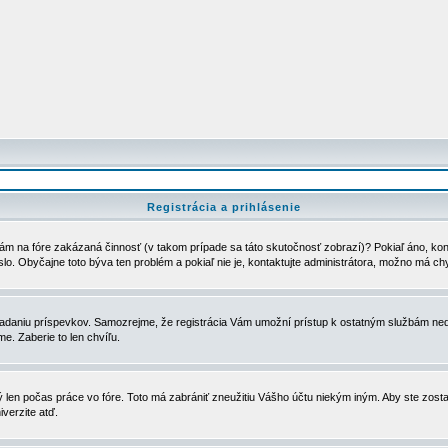
Registrácia a prihlásenie
ám na fóre zakázaná činnosť (v takom prípade sa táto skutočnosť zobrazí)? Pokiaľ áno, kontak
eslo. Obyčajne toto býva ten problém a pokiaľ nie je, kontaktujte administrátora, možno má ch
u vkladaniu príspevkov. Samozrejme, že registrácia Vám umožní prístup k ostatným službám
e. Zaberie to len chvíľu.
ý len počas práce vo fóre. Toto má zabrániť zneužitiu Vášho účtu niekým iným. Aby ste zostal
iverzite atď.