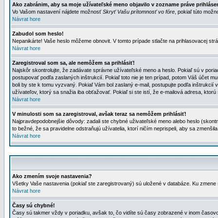
Ako zabránim, aby sa moje užívateľské meno objavilo v zozname práve prihlás
Vo Vašom nastavení nájdete možnosť
Skryť Vašu prítomnosť vo fóre
, pokiaľ túto mož
Návrat hore
Zabudol som heslo!
Nepanikárte! Vaše heslo môžeme obnovit. V tomto prípade stlačte na prihlasovacej strá
Návrat hore
Zaregistroval som sa, ale nemôžem sa prihlásiť!
Najskôr skontrolujte, že zadávate správne užívateľské meno a heslo. Pokiaľ sú v poria
postupovať podľa zaslaných inštrukcií. Pokiaľ toto nie je ten prípad, potom Váš účet mu
boli by ste k tomu vyzvaný. Pokiaľ Vám bol zaslaný e-mail, postupujte podľa inštrukcií
užívateľov, ktorý sa snažia iba obťažovať. Pokiaľ si ste istí, že e-mailová adresa, ktorú 
Návrat hore
V minulosti som sa zaregistroval, avšak teraz sa nemôžem prihlásiť!
Najpravdepodobnejšie dôvody: zadali ste chybné uživateľské meno alebo heslo (skontroluj
to bežné, že sa pravidelne odstraňujú užívatelia, ktorí ničím neprispeli, aby sa zmenši
Návrat hore
Ako zmením svoje nastavenia?
Všetky Vaše nastavenia (pokiaľ ste zaregistrovaný) sú uložené v databáze. Ku zmene s
Návrat hore
Časy sú chybné!
Časy sú takmer vždy v poriadku, avšak to, čo vidíte sú časy zobrazené v inom časo