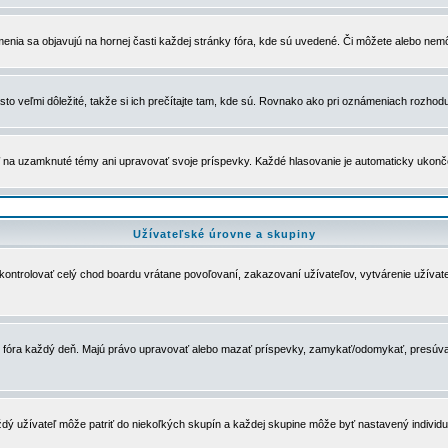
menia sa objavujú na hornej časti každej stránky fóra, kde sú uvedené. Či môžete alebo nemô
to veľmi dôležité, takže si ich prečítajte tam, kde sú. Rovnako ako pri oznámeniach rozhoduje
a uzamknuté témy ani upravovať svoje príspevky. Každé hlasovanie je automaticky ukon
Užívateľské úrovne a skupiny
u kontrolovať celý chod boardu vrátane povoľovaní, zakazovaní užívateľov, vytvárenie užíva
 chod fóra každý deň. Majú právo upravovať alebo mazať príspevky, zamykať/odomykať, presúva
dý užívateľ môže patriť do niekoľkých skupín a každej skupine môže byť nastavený individuá