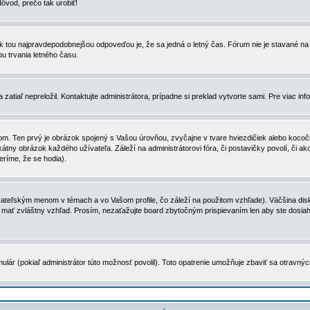
dôvod, prečo tak urobiť!
, tak tou najpravdepodobnejšou odpoveďou je, že sa jedná o letný čas. Fórum nie je stavané
u trvania letného času.
zatiaľ nepreložil. Kontaktujte administrátora, prípadne si preklad vytvorte sami. Pre viac in
. Ten prvý je obrázok spojený s Vašou úrovňou, zvyčajne v tvare hviezdičiek alebo kocočiek
tny obrázok každého užívateľa. Záleží na administrátorovi fóra, či postavičky povolí, či ak
eríme, že se hodia).
ateľským menom v témach a vo Vašom profile, čo záleží na použitom vzhľade). Väčšina disk
ôže mať zvláštny vzhľad. Prosím, nezaťažujte board zbytočným prispievaním len aby ste dosi
ulár (pokiaľ administrátor túto možnosť povolil). Toto opatrenie umožňuje zbaviť sa otravný