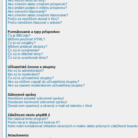
Ako vložím tému do fóra?
Ako zmením alebo zmažem príspevok?
Ako pridám podpis k môjmu príspevku?
Ako vytvorím hlasovanie?
Ako zmením alebo zmažem hlasovanie?
Prečo sa nemôžem dostať k fóru?
Prečo nemôžem hlasovať v ankete?
Formátovanie a typy príspevkov
Čo je BBCode?
Môžem používať HTML?
Čo to sú smajlíky?
Môžem pridávať obrázky?
Čo sú to oznámenia?
Čo sú to dôležité témy?
Čo sú to uzamknuté témy?
Užívateľské úrovne a skupiny
Kto sú to administrátori?
Kto sú to moderátori?
Čo sú to užívateťské skupiny?
Ako sa môžem zapojiť do užívateľskej skupiny?
Ako sa stanem moderátorom užívateľskej skupiny?
Súkromné správy
Nemôžem posielať súkromné správy!
Dostávam nechcené súkromné správy!
Dostal som spamový a otravný e-mail od niekoho z fóra!
Záležitosti okolo phpBB 2
Kto napísal tento program?
Prečo nie je k dispozícií funkcia X?
Koho mám kontaktovať ohľadom otravných e-mailov alebo právnych záležitostí boardu
Attachments