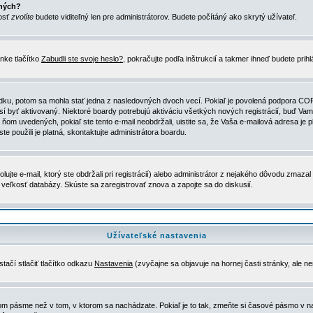
ených?
nosť
zvolíte
budete viditeľný len pre administrátorov. Budete počítáný ako skrytý užívateľ.
nke tlačítko
Zabudli ste svoje heslo?
, pokračujte podľa inštrukcií a takmer ihneď budete prih
dku, potom sa mohla stať jedna z nasledovných dvoch vecí. Pokiaľ je povolená podpora COPPA 
sí byť aktivovaný. Niektoré boardy potrebujú aktiváciu všetkých nových registrácií, buď Vami
 v ňom uvedených, pokiaľ ste tento e-mail neobdržali, uistite sa, že Vaša e-mailová adresa j
ste použili je platná, skontaktujte administrátora boardu.
te e-mail, ktorý ste obdržali pri registrácií) alebo administrátor z nejakého dôvodu zmazal 
la veľkosť databázy. Skúste sa zaregistrovať znova a zapojte sa do diskusií.
Užívateľské nastavenia
tačí stlačiť tlačítko odkazu
Nastavenia
(zvyčajne sa objavuje na hornej časti stránky, ale n
vom pásme než v tom, v ktorom sa nachádzate. Pokiaľ je to tak, zmeňte si časové pásmo v