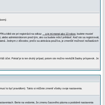
lásený.
a klikli ste pri registrácii na odkaz
... a je mi menej ako 13 rokov
, budete musieť
, alebo administrátorom pred tým, ako sa budete môcť prihlásiť. Keď ste sa registrovali,
e platná. Jednym z dôvodov, prečo sa aktivácia používa, je zmenšiť možnosť
nežiadúcich
Váš účet. Pokiaľ je to ten druhý prípad, potom ste možno nevložili žiadny príspevok. Je
emusí to byť pravidlom). Takto si môžete zmeniť všetky svoje nastavenia.
 nastaveniach. Berte na vedomie, že zmenu časového pásma a podobné nastavenia