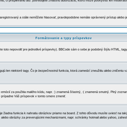
u, či prispievaniu atď. potrebujete zvláštnu autorizáciu, ktorú môže poskytnúť len moderátor 
e zaregistrovaný a stále nemôžete hlasovať, pravdepodobne nemáte oprávnený prístup alebo 
Formátovanie a typy príspevkov
e toto nepovoliť pre jednotlivé príspevky). BBCode sám o sebe je podobný štýlu HTML, tagy
gujú len niektoré tagy. Čo je
bezpečnostná
funkcia, ktorá zamedzí zneužitiu alebo zničeniu 
zu emócií za použitia malého kódu, napr. :) znamená šťastný, :( znamená smutný. Plný zozna
e prípadne Váš príspevok v tomto smere zmeniť.
 žiadna funkcia k nahratiu obrázkov priamo na board. Z tohto dôvodu musíte uviesť na taký
ca) alebo obrázky za preverujúcimi mechanizmami, napr. schránky hotmail alebo yahoo, zahe