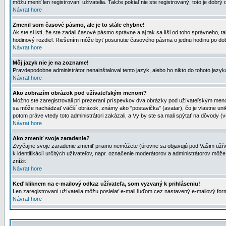
môžu meniť len registrovaní uživatelia. Takže pokiaľ nie ste registrovaný, toto je dobrý 
Návrat hore
Zmenil som časové pásmo, ale je to stále chybne!
Ak ste si istí, že ste zadali časové pásmo správne a aj tak sa líši od toho správneho
hodinový rozdiel. Riešením môže byť posunutie časového pásma o jednu hodinu po dob
Návrat hore
Môj jazyk nie je na zozname!
Pravdepodobne administrátor nenainštaloval tento jazyk, alebo ho nikto do tohoto jazyka 
Návrat hore
Ako zobrazím obrázok pod užívateľským menom?
Možno ste zaregistrovali pri prezeraní príspevkov dva obrázky pod užívateľským menom
sa môže nachádzať väčší obrázok, známy ako "postavička" (avatar), čo je vlastne uniká
potom práve vtedy toto administrátori zakázali, a Vy by ste sa mali spýtať na dôvody (v
Návrat hore
Ako zmeniť svoje zaradenie?
Zvyčajne svoje zaradenie zmeniť priamo nemôžete (úrovne sa objavujú pod Vašim užív
k identifikácií určitých užívateľov, napr. označenie moderátorov a administrátorov m
znížiť.
Návrat hore
Keď kliknem na e-mailový odkaz užívateľa, som vyzvaný k prihláseniu!
Len zaregistrovaní užívatelia môžu posielať e-mail ľuďom cez nastavený e-mailový form
Návrat hore