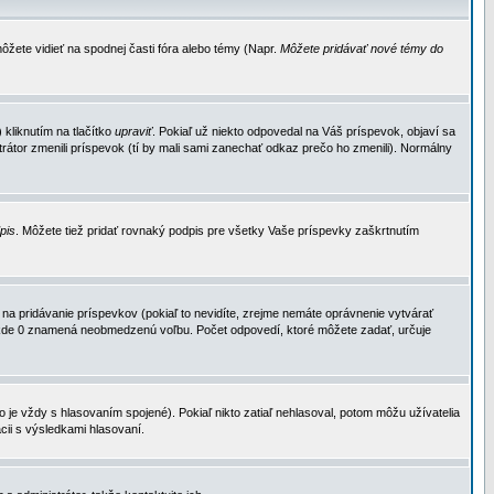
ôžete vidieť na spodnej časti fóra alebo témy (Napr.
Môžete pridávať nové témy do
kliknutím na tlačítko
upraviť
. Pokiaľ už niekto odpovedal na Váš príspevok, objaví sa
trátor zmenili príspevok (tí by mali sami zanechať odkaz prečo ho zmenili). Normálny
dpis
. Môžete tiež pridať rovnaký podpis pre všetky Vaše príspevky zaškrtnutím
a pridávanie príspevkov (pokiaľ to nevidíte, zrejme nemáte oprávnenie vytvárať
u, kde 0 znamená neobmedzenú voľbu. Počet odpovedí, ktoré môžete zadať, určuje
je vždy s hlasovaním spojené). Pokiaľ nikto zatiaľ nehlasoval, potom môžu užívatelia
cii s výsledkami hlasovaní.