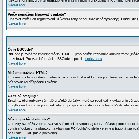
Niektoré fóra môžu byť zneprístupnené určitým ľuďom či skupinám. K čítaniu, prehliadani
Návrat hore
Prečo nemôžem hlasovať v ankete?
Hlasovať môžu len registrovaní užívatelia (aby neboli skreslené výsledky). Pokiaľ st
Návrat hore
Čo je BBCode?
BBCode je zvláštna implementácia HTML. O jeho použití rozhoduje administrátor (môžet
sa zobrazí. Pre viac informácií o BBCode si pozrite
sprievodcu
.
Návrat hore
Môžem používať HTML?
To závisí na tom, či Vám to administrátor povolí. Pokiaľ to máte povolené, zistíte, že fun
príspevok od příspěvku zakázať.
Návrat hore
Čo to sú smajlíky?
Smajlíky, či emotikony sú malé grafické obrázky, ktoré sa používají k vyjadreniu výra
smajlíky nadmerne nepoužívať, aby sa príspevok nestal nečitateľným. Moderátor môž
Návrat hore
Môžem pridávať obrázky?
Obrázky sa môžu zobrazovať vo Vašich príspevkoch. Aj keď v súčasnej dobe neexistuje
vytvárať odkazy na obrázky na vlastnom PC (pokiaľ to nie je verejne prístupná stani
príslušné HTML (ak je povolené).
Návrat hore