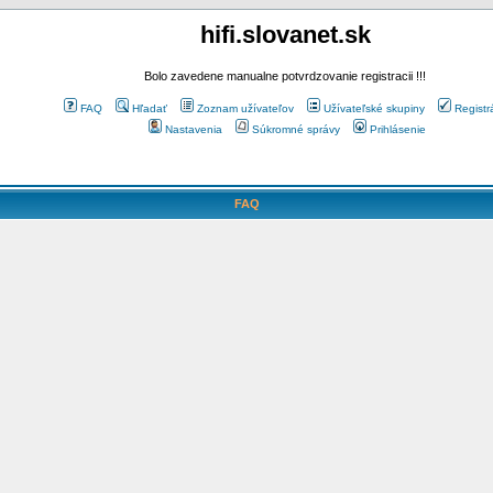
hifi.slovanet.sk
Bolo zavedene manualne potvrdzovanie registracii !!!
FAQ
Hľadať
Zoznam užívateľov
Užívateľské skupiny
Registr
Nastavenia
Súkromné správy
Prihlásenie
FAQ