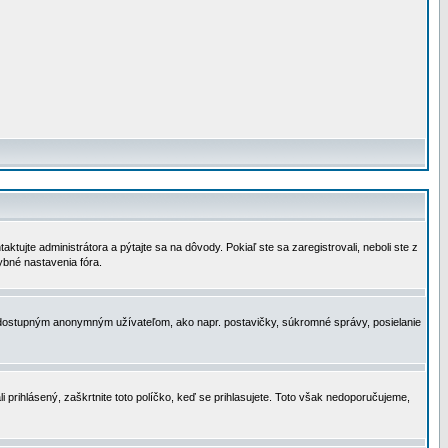
tujte administrátora a pýtajte sa na dôvody. Pokiaľ ste sa zaregistrovali, neboli ste z
ybné nastavenia fóra.
 nedostupným anonymným užívateľom, ako napr. postavičky, súkromné správy, posielanie
i prihlásený, zaškrtnite toto políčko, keď se prihlasujete. Toto však nedoporučujeme,