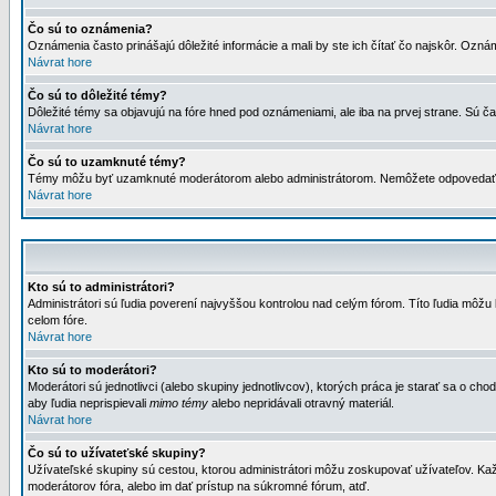
Čo sú to oznámenia?
Oznámenia často prinášajú dôležité informácie a mali by ste ich čítať čo najskôr. Ozná
Návrat hore
Čo sú to dôležité témy?
Dôležité témy sa objavujú na fóre hned pod oznámeniami, ale iba na prvej strane. Sú čas
Návrat hore
Čo sú to uzamknuté témy?
Témy môžu byť uzamknuté moderátorom alebo administrátorom. Nemôžete odpovedať n
Návrat hore
Kto sú to administrátori?
Administrátori sú ľudia poverení najvyššou kontrolou nad celým fórom. Títo ľudia môž
celom fóre.
Návrat hore
Kto sú to moderátori?
Moderátori sú jednotlivci (alebo skupiny jednotlivcov), ktorých práca je starať sa o
aby ľudia neprispievali
mimo témy
alebo nepridávali otravný materiál.
Návrat hore
Čo sú to užívateťské skupiny?
Užívateľské skupiny sú cestou, ktorou administrátori môžu zoskupovať užívateľov. Kaž
moderátorov fóra, alebo im dať prístup na súkromné fórum, atď.