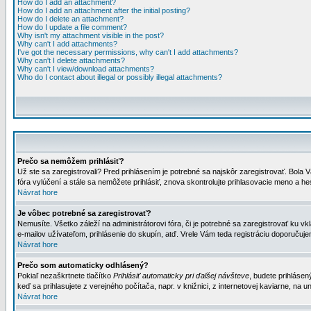
How do I add an attachment?
How do I add an attachment after the initial posting?
How do I delete an attachment?
How do I update a file comment?
Why isn't my attachment visible in the post?
Why can't I add attachments?
I've got the necessary permissions, why can't I add attachments?
Why can't I delete attachments?
Why can't I view/download attachments?
Who do I contact about illegal or possibly illegal attachments?
Prečo sa nemôžem prihlásiť?
Už ste sa zaregistrovali? Pred prihlásením je potrebné sa najskôr zaregistrovať. Bola V
fóra vylúčení a stále sa nemôžete prihlásiť, znova skontrolujte prihlasovacie meno a h
Návrat hore
Je vôbec potrebné sa zaregistrovať?
Nemusíte. Všetko záleží na administrátorovi fóra, či je potrebné sa zaregistrovať k
e-mailov užívateľom, prihlásenie do skupín, atď. Vrele Vám teda registráciu doporučujem
Návrat hore
Prečo som automaticky odhlásený?
Pokiaľ nezaškrtnete tlačítko
Prihlásiť automaticky pri ďalšej návšteve
, budete prihlásen
keď sa prihlasujete z verejného počítača, napr. v knižnici, z internetovej kaviarne, na un
Návrat hore