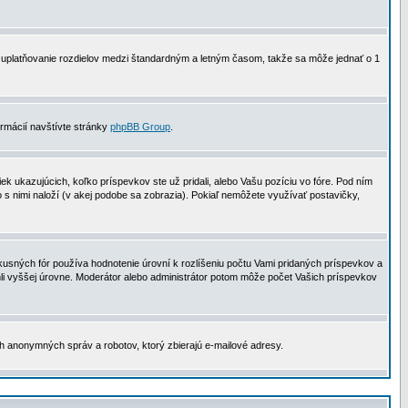
 na uplatňovanie rozdielov medzi štandardným a letným časom, takže sa môže jednať o 1
formácií navštívte stránky
phpBB Group
.
 ukazujúcich, koľko príspevkov ste už pridali, alebo Vašu pozíciu vo fóre. Pod ním
o s nimi naloží (v akej podobe sa zobrazia). Pokiaľ nemôžete využívať postavičky,
usných fór používa hodnotenie úrovní k rozlíšeniu počtu Vami pridaných príspevkov a
ahli vyššej úrovne. Moderátor alebo administrátor potom môže počet Vašich príspevkov
ch anonymných správ a robotov, ktorý zbierajú e-mailové adresy.