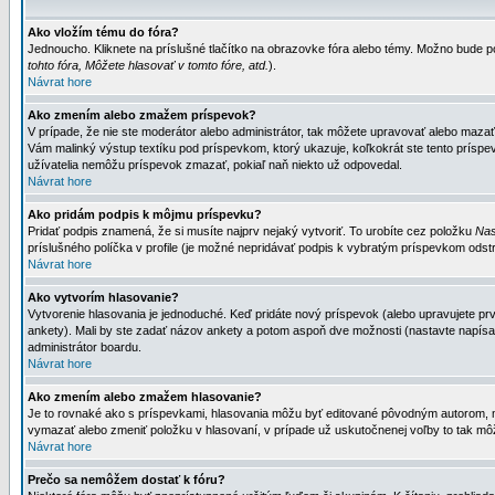
Ako vložím tému do fóra?
Jednoucho. Kliknete na príslušné tlačítko na obrazovke fóra alebo témy. Možno bude po
tohto fóra, Môžete hlasovať v tomto fóre, atd.
).
Návrat hore
Ako zmením alebo zmažem príspevok?
V prípade, že nie ste moderátor alebo administrátor, tak môžete upravovať alebo mazať
Vám malinký výstup textíku pod príspevkom, ktorý ukazuje, koľkokrát ste tento príspevo
užívatelia nemôžu príspevok zmazať, pokiaľ naň niekto už odpovedal.
Návrat hore
Ako pridám podpis k môjmu príspevku?
Pridať podpis znamená, že si musíte najprv nejaký vytvoriť. To urobíte cez položku
Nas
príslušného políčka v profile (je možné nepridávať podpis k vybratým príspevkom odstr
Návrat hore
Ako vytvorím hlasovanie?
Vytvorenie hlasovania je jednoduché. Keď pridáte nový príspevok (alebo upravujete prvý
ankety). Mali by ste zadať názov ankety a potom aspoň dve možnosti (nastavte napísa
administrátor boardu.
Návrat hore
Ako zmením alebo zmažem hlasovanie?
Je to rovnaké ako s príspevkami, hlasovania môžu byť editované pôvodným autorom, mod
vymazať alebo zmeniť položku v hlasovaní, v prípade už uskutočnenej voľby to tak môž
Návrat hore
Prečo sa nemôžem dostať k fóru?