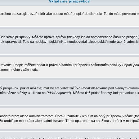
Vkladanie príspevkov
trebné sa zaregistrovať, skôr ako budete môcť prispieť do diskusie. To, čo máte povolené m
 len svoje príspevky. Môžete upraviť správu (niekedy len do obmedzeného času po prispení) 
k upravovali. Toto sa neobjaví, pokiaľ nikto neodpovedal, alebo pokiaľ moderátor či adminis
tavenia
. Podpis môžete pridať k práve písanému príspevku zaškrtnutím položky
Pripojiť po
ánením tohto zaškrtnutia.
 príspevok, pokiaľ môžete) mali by ste vidieť tlačítko
Pridať hlasovanie
pod hlavným oknom n
ním názov otázky a kliknite na
Pridať odpoveď
). Môžete tiež pridať časový limit pre anket
erátorom alebo administrátorom. Úpravu zahájite kliknutím na prvý príspevok v téme (toto 
e urobiť len moderátor alebo administrátor. Tímto opatrením sa snažíme zabrániť v manipulá