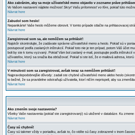
Ako zabránim, aby sa moje užívateľské meno objavilo v zozname práve prihlás
Vo Vašom nastavení nájdete možnosť
Skryť Vašu prítomnosť vo fóre
, pokiaľ túto mož
Návrat hore
Zabudol som heslo!
Nepanikárte! Vaše heslo môžeme obnovit. V tomto prípade stlačte na prihlasovacej strá
Návrat hore
Zaregistroval som sa, ale nemôžem sa prihlásiť!
Najskôr skontrolujte, že zadávate správne užívateľské meno a heslo. Pokiaľ sú v poria
postupovať podľa zaslaných inštrukcií. Pokiaľ toto nie je ten prípad, potom Váš účet mu
boli by ste k tomu vyzvaný. Pokiaľ Vám bol zaslaný e-mail, postupujte podľa inštrukcií
užívateľov, ktorý sa snažia iba obťažovať. Pokiaľ si ste istí, že e-mailová adresa, ktorú 
Návrat hore
V minulosti som sa zaregistroval, avšak teraz sa nemôžem prihlásiť!
Najpravdepodobnejšie dôvody: zadali ste chybné uživateľské meno alebo heslo (skontroluj
to bežné, že sa pravidelne odstraňujú užívatelia, ktorí ničím neprispeli, aby sa zmenši
Návrat hore
Ako zmením svoje nastavenia?
Všetky Vaše nastavenia (pokiaľ ste zaregistrovaný) sú uložené v databáze. Ku zmene s
Návrat hore
Časy sú chybné!
Časy sú takmer vždy v poriadku, avšak to, čo vidíte sú časy zobrazené v inom časo