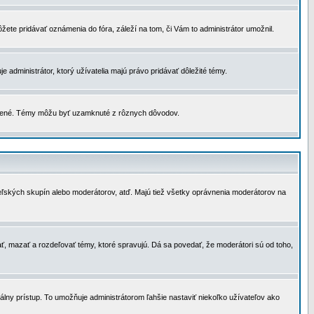
žete pridávať oznámenia do fóra, záleží na tom, či Vám to administrátor umožnil.
 administrátor, ktorý užívatelia majú právo pridávať dôležité témy.
čené. Témy môžu byť uzamknuté z rôznych dôvodov.
teľských skupín alebo moderátorov, atď. Majú tiež všetky oprávnenia moderátorov na
ť, mazať a rozdeľovať témy, ktoré spravujú. Dá sa povedať, že moderátori sú od toho,
lny prístup. To umožňuje administrátorom ľahšie nastaviť niekoľko užívateľov ako