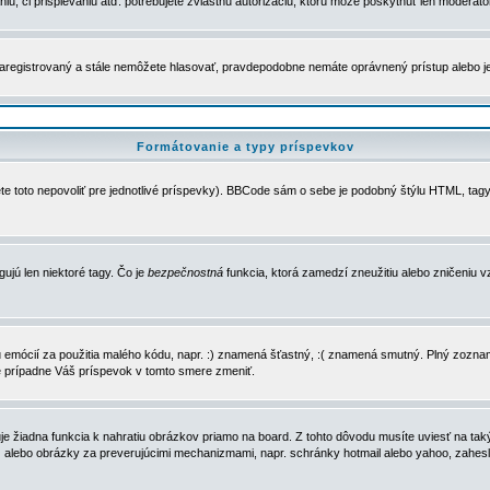
u, či prispievaniu atď. potrebujete zvláštnu autorizáciu, ktorú môže poskytnúť len moderátor 
e zaregistrovaný a stále nemôžete hlasovať, pravdepodobne nemáte oprávnený prístup alebo 
Formátovanie a typy príspevkov
e toto nepovoliť pre jednotlivé príspevky). BBCode sám o sebe je podobný štýlu HTML, tagy
gujú len niektoré tagy. Čo je
bezpečnostná
funkcia, ktorá zamedzí zneužitiu alebo zničeniu 
zu emócií za použitia malého kódu, napr. :) znamená šťastný, :( znamená smutný. Plný zozna
e prípadne Váš príspevok v tomto smere zmeniť.
 žiadna funkcia k nahratiu obrázkov priamo na board. Z tohto dôvodu musíte uviesť na taký
ca) alebo obrázky za preverujúcimi mechanizmami, napr. schránky hotmail alebo yahoo, zahe