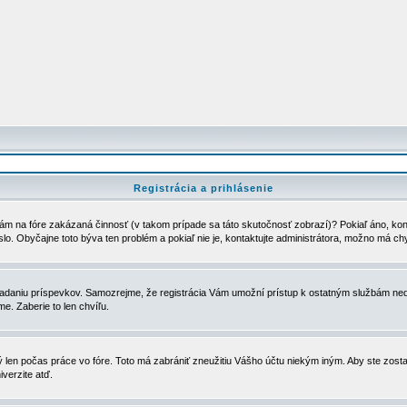
Registrácia a prihlásenie
ám na fóre zakázaná činnosť (v takom prípade sa táto skutočnosť zobrazí)? Pokiaľ áno, kontak
eslo. Obyčajne toto býva ten problém a pokiaľ nie je, kontaktujte administrátora, možno má ch
u vkladaniu príspevkov. Samozrejme, že registrácia Vám umožní prístup k ostatným službám
e. Zaberie to len chvíľu.
ý len počas práce vo fóre. Toto má zabrániť zneužitiu Vášho účtu niekým iným. Aby ste zostal
iverzite atď.