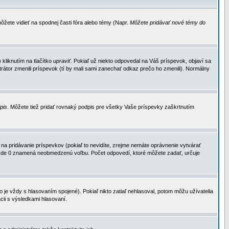
ôžete vidieť na spodnej časti fóra alebo témy (Napr.
Môžete pridávať nové témy do
kliknutím na tlačítko
upraviť
. Pokiaľ už niekto odpovedal na Váš príspevok, objaví sa
trátor zmenili príspevok (tí by mali sami zanechať odkaz prečo ho zmenili). Normálny
dpis
. Môžete tiež pridať rovnaký podpis pre všetky Vaše príspevky zaškrtnutím
a pridávanie príspevkov (pokiaľ to nevidíte, zrejme nemáte oprávnenie vytvárať
u, kde 0 znamená neobmedzenú voľbu. Počet odpovedí, ktoré môžete zadať, určuje
je vždy s hlasovaním spojené). Pokiaľ nikto zatiaľ nehlasoval, potom môžu užívatelia
cii s výsledkami hlasovaní.