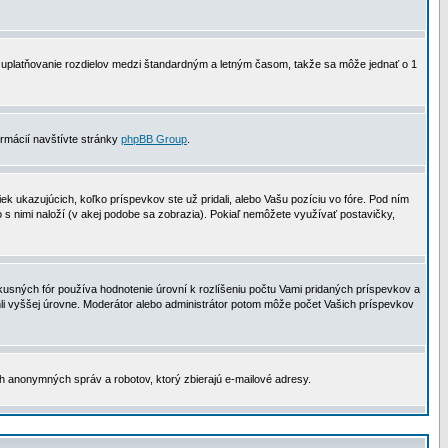
 na uplatňovanie rozdielov medzi štandardným a letným časom, takže sa môže jednať o 1
formácií navštívte stránky
phpBB Group
.
 ukazujúcich, koľko príspevkov ste už pridali, alebo Vašu pozíciu vo fóre. Pod ním
o s nimi naloží (v akej podobe sa zobrazia). Pokiaľ nemôžete využívať postavičky,
usných fór používa hodnotenie úrovní k rozlíšeniu počtu Vami pridaných príspevkov a
ahli vyššej úrovne. Moderátor alebo administrátor potom môže počet Vašich príspevkov
ch anonymných správ a robotov, ktorý zbierajú e-mailové adresy.