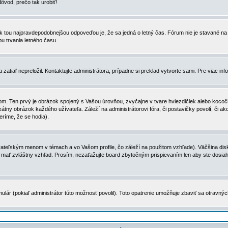
dôvod, prečo tak urobiť!
, tak tou najpravdepodobnejšou odpoveďou je, že sa jedná o letný čas. Fórum nie je stavané
u trvania letného času.
zatiaľ nepreložil. Kontaktujte administrátora, prípadne si preklad vytvorte sami. Pre viac in
. Ten prvý je obrázok spojený s Vašou úrovňou, zvyčajne v tvare hviezdičiek alebo kocočiek
tny obrázok každého užívateľa. Záleží na administrátorovi fóra, či postavičky povolí, či ak
eríme, že se hodia).
ateľským menom v témach a vo Vašom profile, čo záleží na použitom vzhľade). Väčšina disk
ôže mať zvláštny vzhľad. Prosím, nezaťažujte board zbytočným prispievaním len aby ste dosi
ulár (pokiaľ administrátor túto možnosť povolil). Toto opatrenie umožňuje zbaviť sa otravný