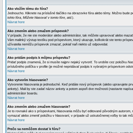
Ako vložím tému do fóra?
Jednoucho. Kliknete na príslušné tlačítko na obrazovke fóra alebo témy. Možno bude po
tohto fóra, Môžete hlasovať v tomto fóre, atd.
).
Návrat hore
Ako zmením alebo zmažem príspevok?
V prípade, že nie ste moderátor alebo administrátor, tak môžete upravovať alebo mazať
Vám malinký výstup textíku pod príspevkom, ktorý ukazuje, koľkokrát ste tento príspevo
užívatelia nemôžu príspevok zmazať, pokiaľ naň niekto už odpovedal.
Návrat hore
Ako pridám podpis k môjmu príspevku?
Pridať podpis znamená, že si musíte najprv nejaký vytvoriť. To urobíte cez položku
Nas
príslušného políčka v profile (je možné nepridávať podpis k vybratým príspevkom odstr
Návrat hore
Ako vytvorím hlasovanie?
Vytvorenie hlasovania je jednoduché. Keď pridáte nový príspevok (alebo upravujete prvý
ankety). Mali by ste zadať názov ankety a potom aspoň dve možnosti (nastavte napísa
administrátor boardu.
Návrat hore
Ako zmením alebo zmažem hlasovanie?
Je to rovnaké ako s príspevkami, hlasovania môžu byť editované pôvodným autorom, mod
vymazať alebo zmeniť položku v hlasovaní, v prípade už uskutočnenej voľby to tak môž
Návrat hore
Prečo sa nemôžem dostať k fóru?