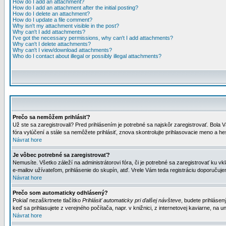
How do I add an attachment?
How do I add an attachment after the initial posting?
How do I delete an attachment?
How do I update a file comment?
Why isn't my attachment visible in the post?
Why can't I add attachments?
I've got the necessary permissions, why can't I add attachments?
Why can't I delete attachments?
Why can't I view/download attachments?
Who do I contact about illegal or possibly illegal attachments?
Prečo sa nemôžem prihlásiť?
Už ste sa zaregistrovali? Pred prihlásením je potrebné sa najskôr zaregistrovať. Bola V
fóra vylúčení a stále sa nemôžete prihlásiť, znova skontrolujte prihlasovacie meno a h
Návrat hore
Je vôbec potrebné sa zaregistrovať?
Nemusíte. Všetko záleží na administrátorovi fóra, či je potrebné sa zaregistrovať k
e-mailov užívateľom, prihlásenie do skupín, atď. Vrele Vám teda registráciu doporučujem
Návrat hore
Prečo som automaticky odhlásený?
Pokiaľ nezaškrtnete tlačítko
Prihlásiť automaticky pri ďalšej návšteve
, budete prihlásen
keď sa prihlasujete z verejného počítača, napr. v knižnici, z internetovej kaviarne, na un
Návrat hore