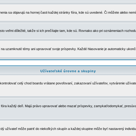
menia sa objavujú na hornej časti každej stránky fóra, kde sú uvedené. Či môžete alebo nemô
to veľmi dôležité, takže si ich prečítajte tam, kde sú. Rovnako ako pri oznámeniach rozhoduje
a uzamknuté témy ani upravovať svoje príspevky. Každé hlasovanie je automaticky ukon
Užívateľské úrovne a skupiny
u kontrolovať celý chod boardu vrátane povoľovaní, zakazovaní užívateľov, vytvárenie užíva
 chod fóra každý deň. Majú právo upravovať alebo mazať príspevky, zamykať/odomykať, presúva
dý užívateľ môže patriť do niekoľkých skupín a každej skupine môže byť nastavený individuá