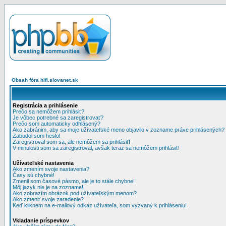
Obsah fóra hifi.slovanet.sk
Registrácia a prihlásenie
Prečo sa nemôžem prihlásiť?
Je vôbec potrebné sa zaregistrovať?
Prečo som automaticky odhlásený?
Ako zabránim, aby sa moje užívateľské meno objavilo v zozname práve prihlásených?
Zabudol som heslo!
Zaregistroval som sa, ale nemôžem sa prihlásiť!
V minulosti som sa zaregistroval, avšak teraz sa nemôžem prihlásiť!
Užívateľské nastavenia
Ako zmením svoje nastavenia?
Časy sú chybné!
Zmenil som časové pásmo, ale je to stále chybne!
Môj jazyk nie je na zozname!
Ako zobrazím obrázok pod užívateľským menom?
Ako zmeniť svoje zaradenie?
Keď kliknem na e-mailový odkaz užívateľa, som vyzvaný k prihláseniu!
Vkladanie príspevkov