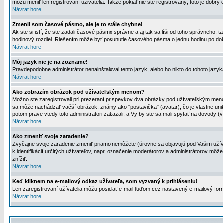
môžu meniť len registrovaní uživatelia. Takže pokiaľ nie ste registrovaný, toto je dobrý 
Návrat hore
Zmenil som časové pásmo, ale je to stále chybne!
Ak ste si istí, že ste zadali časové pásmo správne a aj tak sa líši od toho správneho
hodinový rozdiel. Riešením môže byť posunutie časového pásma o jednu hodinu po dob
Návrat hore
Môj jazyk nie je na zozname!
Pravdepodobne administrátor nenainštaloval tento jazyk, alebo ho nikto do tohoto jazyka 
Návrat hore
Ako zobrazím obrázok pod užívateľským menom?
Možno ste zaregistrovali pri prezeraní príspevkov dva obrázky pod užívateľským menom
sa môže nachádzať väčší obrázok, známy ako "postavička" (avatar), čo je vlastne uniká
potom práve vtedy toto administrátori zakázali, a Vy by ste sa mali spýtať na dôvody (v
Návrat hore
Ako zmeniť svoje zaradenie?
Zvyčajne svoje zaradenie zmeniť priamo nemôžete (úrovne sa objavujú pod Vašim užív
k identifikácií určitých užívateľov, napr. označenie moderátorov a administrátorov m
znížiť.
Návrat hore
Keď kliknem na e-mailový odkaz užívateľa, som vyzvaný k prihláseniu!
Len zaregistrovaní užívatelia môžu posielať e-mail ľuďom cez nastavený e-mailový form
Návrat hore