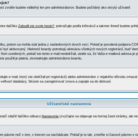
ených?
nosť
zvolíte
budete viditeľný len pre administrátorov. Budete počítáný ako skrytý užívateľ.
nke tlačítko
Zabudli ste svoje heslo?
, pokračujte podľa inštrukcií a takmer ihneď budete prih
dku, potom sa mohla stať jedna z nasledovných dvoch vecí. Pokiaľ je povolená podpora COPPA 
sí byť aktivovaný. Niektoré boardy potrebujú aktiváciu všetkých nových registrácií, buď Vami
 v ňom uvedených, pokiaľ ste tento e-mail neobdržali, uistite sa, že Vaša e-mailová adresa j
ste použili je platná, skontaktujte administrátora boardu.
te e-mail, ktorý ste obdržali pri registrácií) alebo administrátor z nejakého dôvodu zmazal 
la veľkosť databázy. Skúste sa zaregistrovať znova a zapojte sa do diskusií.
Užívateľské nastavenia
tačí stlačiť tlačítko odkazu
Nastavenia
(zvyčajne sa objavuje na hornej časti stránky, ale n
vom pásme než v tom, v ktorom sa nachádzate. Pokiaľ je to tak, zmeňte si časové pásmo v