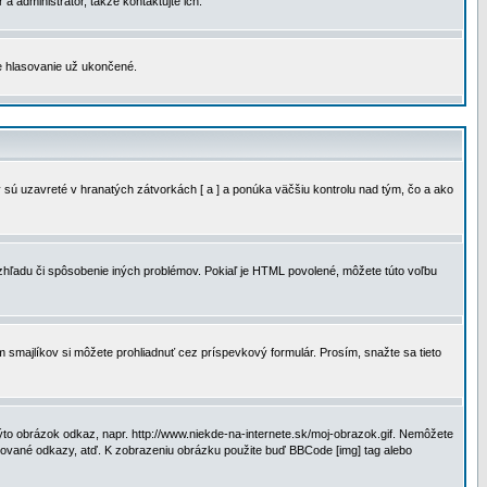
a administrátor, takže kontaktujte ich.
je hlasovanie už ukončené.
 sú uzavreté v hranatých zátvorkách [ a ] a ponúka väčšiu kontrolu nad tým, čo a ako
vzhľadu či spôsobenie iných problémov. Pokiaľ je HTML povolené, môžete túto voľbu
m smajlíkov si môžete prohliadnuť cez príspevkový formulár. Prosím, snažte sa tieto
to obrázok odkaz, napr. http://www.niekde-na-internete.sk/moj-obrazok.gif. Nemôžete
slované odkazy, atď. K zobrazeniu obrázku použite buď BBCode [img] tag alebo