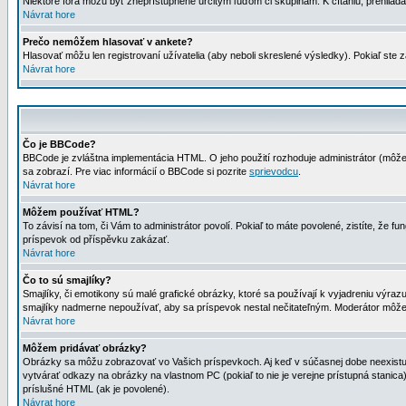
Niektoré fóra môžu byť zneprístupnené určitým ľuďom či skupinám. K čítaniu, prehliadani
Návrat hore
Prečo nemôžem hlasovať v ankete?
Hlasovať môžu len registrovaní užívatelia (aby neboli skreslené výsledky). Pokiaľ st
Návrat hore
Čo je BBCode?
BBCode je zvláštna implementácia HTML. O jeho použití rozhoduje administrátor (môžet
sa zobrazí. Pre viac informácií o BBCode si pozrite
sprievodcu
.
Návrat hore
Môžem používať HTML?
To závisí na tom, či Vám to administrátor povolí. Pokiaľ to máte povolené, zistíte, že fun
príspevok od příspěvku zakázať.
Návrat hore
Čo to sú smajlíky?
Smajlíky, či emotikony sú malé grafické obrázky, ktoré sa používají k vyjadreniu výra
smajlíky nadmerne nepoužívať, aby sa príspevok nestal nečitateľným. Moderátor môž
Návrat hore
Môžem pridávať obrázky?
Obrázky sa môžu zobrazovať vo Vašich príspevkoch. Aj keď v súčasnej dobe neexistuje
vytvárať odkazy na obrázky na vlastnom PC (pokiaľ to nie je verejne prístupná stani
príslušné HTML (ak je povolené).
Návrat hore