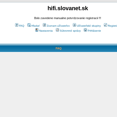
hifi.slovanet.sk
Bolo zavedene manualne potvrdzovanie registracii !!!
FAQ
Hľadať
Zoznam užívateľov
Užívateľské skupiny
Registr
Nastavenia
Súkromné správy
Prihlásenie
FAQ