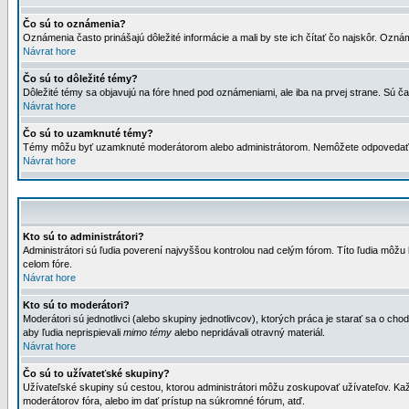
Čo sú to oznámenia?
Oznámenia často prinášajú dôležité informácie a mali by ste ich čítať čo najskôr. Ozná
Návrat hore
Čo sú to dôležité témy?
Dôležité témy sa objavujú na fóre hned pod oznámeniami, ale iba na prvej strane. Sú čas
Návrat hore
Čo sú to uzamknuté témy?
Témy môžu byť uzamknuté moderátorom alebo administrátorom. Nemôžete odpovedať n
Návrat hore
Kto sú to administrátori?
Administrátori sú ľudia poverení najvyššou kontrolou nad celým fórom. Títo ľudia môž
celom fóre.
Návrat hore
Kto sú to moderátori?
Moderátori sú jednotlivci (alebo skupiny jednotlivcov), ktorých práca je starať sa o
aby ľudia neprispievali
mimo témy
alebo nepridávali otravný materiál.
Návrat hore
Čo sú to užívateťské skupiny?
Užívateľské skupiny sú cestou, ktorou administrátori môžu zoskupovať užívateľov. Kaž
moderátorov fóra, alebo im dať prístup na súkromné fórum, atď.