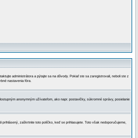
tujte administrátora a pýtajte sa na dôvody. Pokiaľ ste sa zaregistrovali, neboli ste z
ybné nastavenia fóra.
 nedostupným anonymným užívateľom, ako napr. postavičky, súkromné správy, posielanie
i prihlásený, zaškrtnite toto políčko, keď se prihlasujete. Toto však nedoporučujeme,