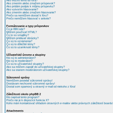
Ako vložím tému do fóra?
Ako zmením alebo zmažem príspevok?
Ako pridám podpis k môjmu príspevku?
Ako vytvorím hlasovanie?
Ako zmením alebo zmažem hlasovanie?
Prečo sa nemôžem dostať k fóru?
Prečo nemôžem hlasovať v ankete?
Formátovanie a typy príspevkov
Čo je BBCode?
Môžem používať HTML?
Čo to sú smajlíky?
Môžem pridávať obrázky?
Čo sú to oznámenia?
Čo sú to dôležité témy?
Čo sú to uzamknuté témy?
Užívateľské úrovne a skupiny
Kto sú to administrátori?
Kto sú to moderátori?
Čo sú to užívateťské skupiny?
Ako sa môžem zapojiť do užívateľskej skupiny?
Ako sa stanem moderátorom užívateľskej skupiny?
Súkromné správy
Nemôžem posielať súkromné správy!
Dostávam nechcené súkromné správy!
Dostal som spamový a otravný e-mail od niekoho z fóra!
Záležitosti okolo phpBB 2
Kto napísal tento program?
Prečo nie je k dispozícií funkcia X?
Koho mám kontaktovať ohľadom otravných e-mailov alebo právnych záležitostí boardu
Attachments