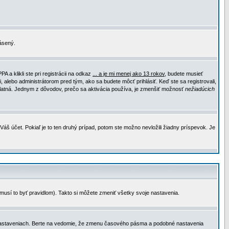
lásený.
a klikli ste pri registrácii na odkaz
... a je mi menej ako 13 rokov
, budete musieť
, alebo administrátorom pred tým, ako sa budete môcť prihlásiť. Keď ste sa registrovali,
e platná. Jednym z dôvodov, prečo sa aktivácia používa, je zmenšiť možnosť
nežiadúcich
Váš účet. Pokiaľ je to ten druhý prípad, potom ste možno nevložili žiadny príspevok. Je
emusí to byť pravidlom). Takto si môžete zmeniť všetky svoje nastavenia.
 nastaveniach. Berte na vedomie, že zmenu časového pásma a podobné nastavenia