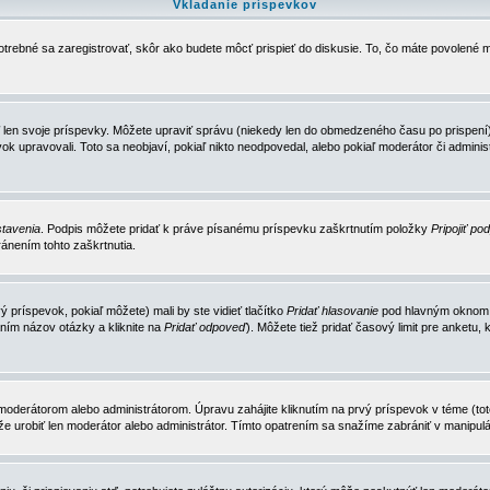
Vkladanie príspevkov
trebné sa zaregistrovať, skôr ako budete môcť prispieť do diskusie. To, čo máte povolené m
 len svoje príspevky. Môžete upraviť správu (niekedy len do obmedzeného času po prispení) 
k upravovali. Toto sa neobjaví, pokiaľ nikto neodpovedal, alebo pokiaľ moderátor či adminis
tavenia
. Podpis môžete pridať k práve písanému príspevku zaškrtnutím položky
Pripojiť po
ánením tohto zaškrtnutia.
 príspevok, pokiaľ môžete) mali by ste vidieť tlačítko
Pridať hlasovanie
pod hlavným oknom n
ním názov otázky a kliknite na
Pridať odpoveď
). Môžete tiež pridať časový limit pre anket
erátorom alebo administrátorom. Úpravu zahájite kliknutím na prvý príspevok v téme (toto 
e urobiť len moderátor alebo administrátor. Tímto opatrením sa snažíme zabrániť v manipulá