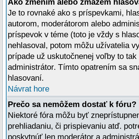
Ako zmením alebo zmažem hlasov
Je to rovnaké ako s príspevkami, h
autorom, moderátorom alebo administ
príspevok v téme (toto je vždy s hlas
nehlasoval, potom môžu užívatelia v
prípade už uskutočnenej voľby to tak
administrátor. Tímto opatrením sa sn
hlasovaní.
Návrat hore
Prečo sa nemôžem dostať k fóru?
Niektoré fóra môžu byť zneprístupnen
prehliadaniu, či prispievaniu atď. pot
poskytnúť len moderátor a administrát