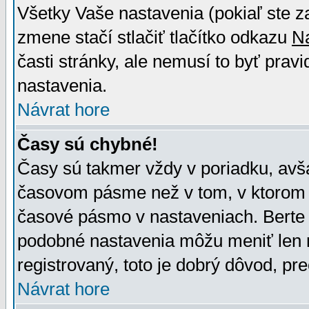
Všetky Vaše nastavenia (pokiaľ ste z
zmene stačí stlačiť tlačítko odkazu
N
časti stránky, ale nemusí to byť prav
nastavenia.
Návrat hore
Časy sú chybné!
Časy sú takmer vždy v poriadku, avša
časovom pásme než v tom, v ktorom s
časové pásmo v nastaveniach. Bert
podobné nastavenia môžu meniť len re
registrovaný, toto je dobrý dôvod, pre
Návrat hore