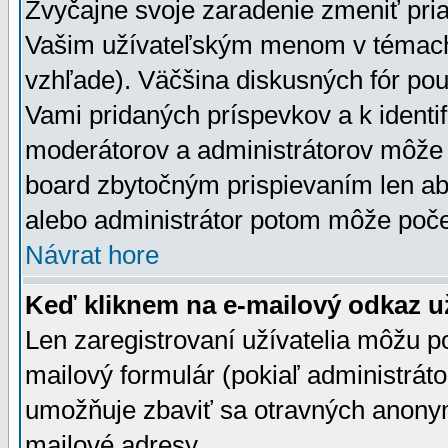
Zvyčajne svoje zaradenie zmeniť pr
Vašim užívateľským menom v témach 
vzhľade). Väčšina diskusných fór pou
Vami pridaných príspevkov a k identif
moderátorov a administrátorov môže 
board zbytočným prispievaním len aby
alebo administrátor potom môže počet
Návrat hore
Keď kliknem na e-mailový odkaz už
Len zaregistrovaní užívatelia môžu p
mailový formulár (pokiaľ administráto
umožňuje zbaviť sa otravných anonym
mailové adresy.