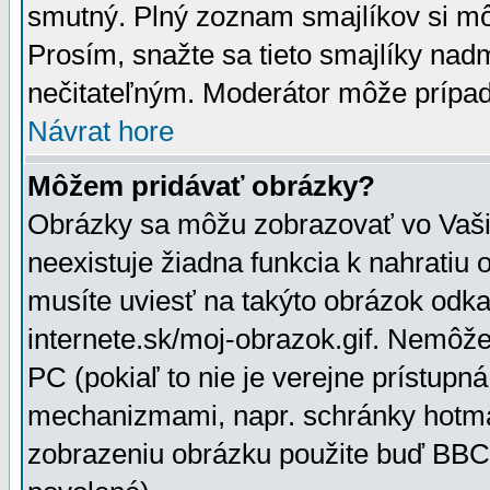
smutný. Plný zoznam smajlíkov si mô
Prosím, snažte sa tieto smajlíky nad
nečitateľným. Moderátor môže prípa
Návrat hore
Môžem pridávať obrázky?
Obrázky sa môžu zobrazovať vo Vaši
neexistuje žiadna funkcia k nahratiu
musíte uviesť na takýto obrázok odka
internete.sk/moj-obrazok.gif. Nemôž
PC (pokiaľ to nie je verejne prístupn
mechanizmami, napr. schránky hotmai
zobrazeniu obrázku použite buď BBCo