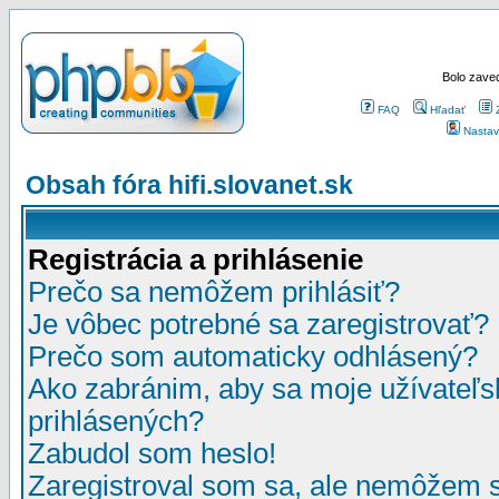
Bolo zaved
FAQ
Hľadať
Nastav
Obsah fóra hifi.slovanet.sk
Registrácia a prihlásenie
Prečo sa nemôžem prihlásiť?
Je vôbec potrebné sa zaregistrovať?
Prečo som automaticky odhlásený?
Ako zabránim, aby sa moje užívateľ
prihlásených?
Zabudol som heslo!
Zaregistroval som sa, ale nemôžem sa