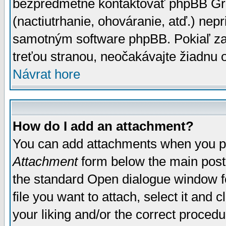
bezpredmetné kontaktovať phpBB Grou
(nactiutrhanie, ohováranie, atď.) ne
samotným software phpBB. Pokiaľ zaš
treťou stranou, neočakávajte žiadnu
Návrat hore
How do I add an attachment?
You can add attachments when you p
Attachment
form below the main post
the standard Open dialogue window fo
file you want to attach, select it and
your liking and/or the correct proced