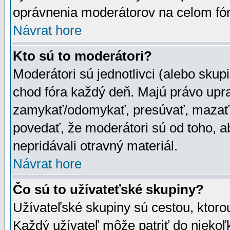
oprávnenia moderátorov na celom fór
Návrat hore
Kto sú to moderátori?
Moderátori sú jednotlivci (alebo skupi
chod fóra každý deň. Majú právo upr
zamykať/odomykať, presúvať, mazať a
povedať, že moderátori sú od toho, a
nepridávali otravný materiál.
Návrat hore
Čo sú to užívateťské skupiny?
Užívateľské skupiny sú cestou, ktoro
Každý užívateľ môže patriť do nieko