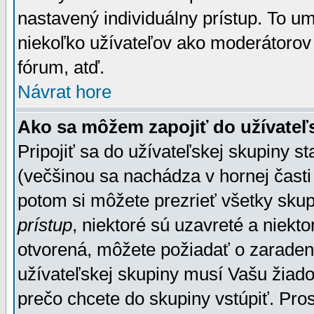
nastavený individuálny prístup. To u
niekoľko užívateľov ako moderátorov 
fórum, atď.
Návrat hore
Ako sa môžem zapojiť do užívateľ
Pripojiť sa do užívateľskej skupiny s
(večšinou sa nachádza v hornej časti 
potom si môžete prezrieť všetky sku
prístup
, niektoré sú uzavreté a niekt
otvorená, môžete požiadať o zaradeni
užívateľskej skupiny musí Vašu žiado
prečo chcete do skupiny vstúpiť. Pro