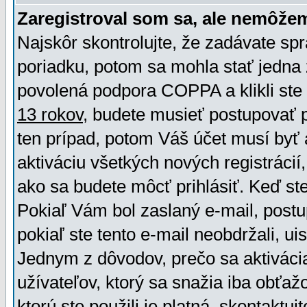
Zaregistroval som sa, ale nemôžem
Najskôr skontrolujte, že zadávate sp
poriadku, potom sa mohla stať jedna 
povolená podpora COPPA a klikli ste 
13 rokov
, budete musieť postupovať po
ten prípad, potom Váš účet musí byť 
aktiváciu všetkých nových registráci
ako sa budete môcť prihlásiť. Keď ste 
Pokiaľ Vám bol zaslaný e-mail, postu
pokiaľ ste tento e-mail neobdržali, ui
Jednym z dôvodov, prečo sa aktiváci
užívateľov, ktorý sa snažia iba obťažo
ktorú ste použili je platná, skontaktuj