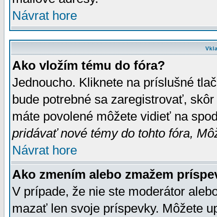
Návrat hore
Vkl
Ako vložím tému do fóra?
Jednoucho. Kliknete na príslušné tla
bude potrebné sa zaregistrovať, skôr 
máte povolené môžete vidieť na spodn
pridávať nové témy do tohto fóra, Môž
Návrat hore
Ako zmením alebo zmažem príspe
V prípade, že nie ste moderátor aleb
mazať len svoje príspevky. Môžete u