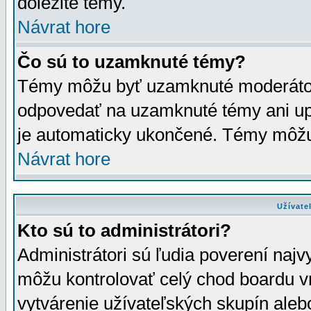
dôležité témy.
Návrat hore
Čo sú to uzamknuté témy?
Témy môžu byť uzamknuté moderáto
odpovedať na uzamknuté témy ani up
je automaticky ukončené. Témy môžu
Návrat hore
Užívate
Kto sú to administrátori?
Administrátori sú ľudia poverení najv
môžu kontrolovať celý chod boardu v
vytvárenie užívateľských skupín aleb