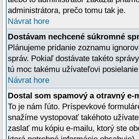
administrátora, prečo tomu tak je.
Návrat hore
Dostávam nechcené súkromné spr
Plánujeme pridanie zoznamu ignorov
správ. Pokiaľ dostávate takéto správy
tú moc takému užívateľovi posielanie
Návrat hore
Dostal som spamový a otravný e-ma
To je nám ľúto. Príspevkové formulá
snažíme vystopovať takéhoto užívateľ
zaslať mu kópiu e-mailu, ktorý ste obdr