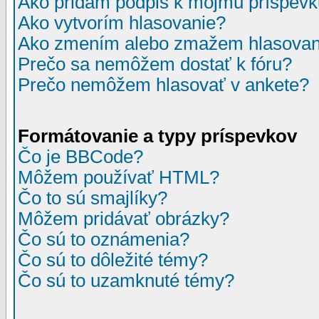
Ako pridám podpis k môjmu príspev
Ako vytvorím hlasovanie?
Ako zmením alebo zmažem hlasovan
Prečo sa nemôžem dostať k fóru?
Prečo nemôžem hlasovať v ankete?
Formátovanie a typy príspevkov
Čo je BBCode?
Môžem používať HTML?
Čo to sú smajlíky?
Môžem pridávať obrázky?
Čo sú to oznámenia?
Čo sú to dôležité témy?
Čo sú to uzamknuté témy?