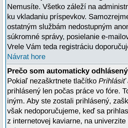
Nemusíte. Všetko záleží na administrá
ku vkladaniu príspevkov. Samozrejme
ostatným službám nedostupným anon
súkromné správy, posielanie e-mailov
Vrele Vám teda registráciu doporučuj
Návrat hore
Prečo som automaticky odhlásen
Pokiaľ nezaškrtnete tlačítko
Prihlásiť
prihlásený len počas práce vo fóre. 
iným. Aby ste zostali prihlásený, zaškr
však nedoporučujeme, keď sa prihlasuj
z internetovej kaviarne, na univerzite 