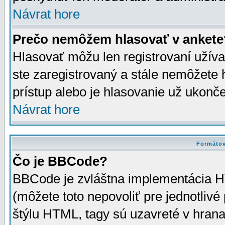
Návrat hore
Prečo nemôžem hlasovať v ankete
Hlasovať môžu len registrovaní užívat
ste zaregistrovaný a stále nemôžet
prístup alebo je hlasovanie už ukonč
Návrat hore
Formátov
Čo je BBCode?
BBCode je zvláštna implementácia HT
(môžete toto nepovoliť pre jednotli
štýlu HTML, tagy sú uzavreté v hrana