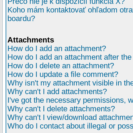
Prečo nie je k dispozícií funkcia X?
Koho mám kontaktovať ohľadom otrav
boardu?
Attachments
How do I add an attachment?
How do I add an attachment after the i
How do I delete an attachment?
How do I update a file comment?
Why isn't my attachment visible in th
Why can't I add attachments?
I've got the necessary permissions, 
Why can't I delete attachments?
Why can't I view/download attachme
Who do I contact about illegal or poss