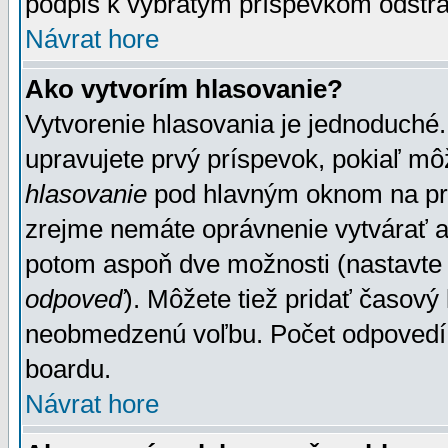
podpis k vybratým príspevkom odstrá
Návrat hore
Ako vytvorím hlasovanie?
Vytvorenie hlasovania je jednoduché.
upravujete prvý príspevok, pokiaľ môž
hlasovanie
pod hlavným oknom na prid
zrejme nemáte oprávnenie vytvárať an
potom aspoň dve možnosti (nastavte 
odpoveď
). Môžete tiež pridať časový
neobmedzenú voľbu. Počet odpovedí, 
boardu.
Návrat hore