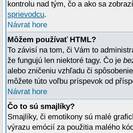
kontrolu nad tým, čo a ako sa zobrazí
sprievodcu
.
Návrat hore
Môžem používať HTML?
To závisí na tom, či Vám to administrá
že fungujú len niektoré tagy. Čo je
be
alebo zničeniu vzhľadu či spôsobeni
môžete túto voľbu príspevok od přís
Návrat hore
Čo to sú smajlíky?
Smajlíky, či emotikony sú malé grafic
výrazu emócií za použitia malého kód