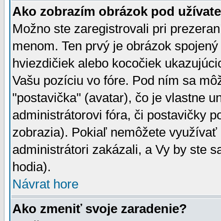
Ako zobrazím obrázok pod užíva
Možno ste zaregistrovali pri prezera
menom. Ten prvý je obrázok spojený 
hviezdičiek alebo kocočiek ukazujúcic
Vašu pozíciu vo fóre. Pod ním sa m
"postavička" (avatar), čo je vlastne 
administrátorovi fóra, či postavičky p
zobrazia). Pokiaľ nemôžete využívať 
administrátori zakázali, a Vy by ste 
hodia).
Návrat hore
Ako zmeniť svoje zaradenie?