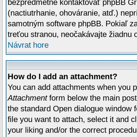
bezpredmetné kontaktovať phpBB Grou
(nactiutrhanie, ohováranie, atď.) ne
samotným software phpBB. Pokiaľ zaš
treťou stranou, neočakávajte žiadnu
Návrat hore
How do I add an attachment?
You can add attachments when you p
Attachment
form below the main post
the standard Open dialogue window fo
file you want to attach, select it and
your liking and/or the correct proced