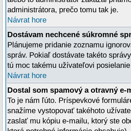
administrátora, prečo tomu tak je.
Návrat hore
Dostávam nechcené súkromné spr
Plánujeme pridanie zoznamu ignorov
správ. Pokiaľ dostávate takéto správy
tú moc takému užívateľovi posielanie
Návrat hore
Dostal som spamový a otravný e-ma
To je nám ľúto. Príspevkové formulá
snažíme vystopovať takéhoto užívateľ
zaslať mu kópiu e-mailu, ktorý ste obdr