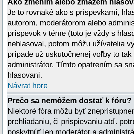
Ako zmením alebo zmažem hlasov
Je to rovnaké ako s príspevkami, h
autorom, moderátorom alebo administ
príspevok v téme (toto je vždy s hlas
nehlasoval, potom môžu užívatelia v
prípade už uskutočnenej voľby to tak
administrátor. Tímto opatrením sa sn
hlasovaní.
Návrat hore
Prečo sa nemôžem dostať k fóru?
Niektoré fóra môžu byť zneprístupnen
prehliadaniu, či prispievaniu atď. pot
poskytnúť len moderátor a administrát