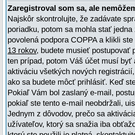
Zaregistroval som sa, ale nemôžem
Najskôr skontrolujte, že zadávate sp
poriadku, potom sa mohla stať jedna 
povolená podpora COPPA a klikli ste 
13 rokov
, budete musieť postupovať po
ten prípad, potom Váš účet musí byť 
aktiváciu všetkých nových registráci
ako sa budete môcť prihlásiť. Keď ste 
Pokiaľ Vám bol zaslaný e-mail, postu
pokiaľ ste tento e-mail neobdržali, ui
Jednym z dôvodov, prečo sa aktiváci
užívateľov, ktorý sa snažia iba obťažo
ktorú ste použili je platná, skontaktuj