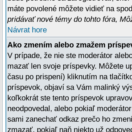
máte povolené môžete vidieť na spodn
pridávať nové témy do tohto fóra, Môž
Návrat hore
Ako zmením alebo zmažem príspe
V prípade, že nie ste moderátor aleb
mazať len svoje príspevky. Môžete u
času po prispení) kliknutím na tlačít
príspevok, objaví sa Vám malinký výs
koľkokrát ste tento príspevok upravova
neodpovedal, alebo pokiaľ moderátor č
sami zanechať odkaz prečo ho zmenil
zmazať, pokiaľ naň niekto už odpoved