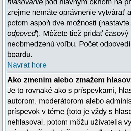
hlasovanie
pod hlavným oknom na prid
zrejme nemáte oprávnenie vytvárať an
potom aspoň dve možnosti (nastavte 
odpoveď
). Môžete tiež pridať časový
neobmedzenú voľbu. Počet odpovedí, 
boardu.
Návrat hore
Ako zmením alebo zmažem hlasov
Je to rovnaké ako s príspevkami, h
autorom, moderátorom alebo administ
príspevok v téme (toto je vždy s hlas
nehlasoval, potom môžu užívatelia v