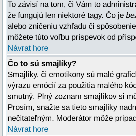
To závisí na tom, či Vám to administrá
že fungujú len niektoré tagy. Čo je
be
alebo zničeniu vzhľadu či spôsobeni
môžete túto voľbu príspevok od přís
Návrat hore
Čo to sú smajlíky?
Smajlíky, či emotikony sú malé grafic
výrazu emócií za použitia malého kód
smutný. Plný zoznam smajlíkov si mô
Prosím, snažte sa tieto smajlíky nad
nečitateľným. Moderátor môže prípa
Návrat hore