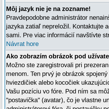
Môj jazyk nie je na zozname!
Pravdepodobne administrátor nenainšt
jazyka zatiaľ nepreložil. Kontaktujte 
sami. Pre viac informácií navštívte s
Návrat hore
Ako zobrazím obrázok pod užíva
Možno ste zaregistrovali pri prezera
menom. Ten prvý je obrázok spojený 
hviezdičiek alebo kocočiek ukazujúcic
Vašu pozíciu vo fóre. Pod ním sa m
"postavička" (avatar), čo je vlastne 
administrátorovi fóra, či postavičky p