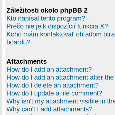
Záležitosti okolo phpBB 2
Kto napísal tento program?
Prečo nie je k dispozícií funkcia X?
Koho mám kontaktovať ohľadom otrav
boardu?
Attachments
How do I add an attachment?
How do I add an attachment after the i
How do I delete an attachment?
How do I update a file comment?
Why isn't my attachment visible in th
Why can't I add attachments?