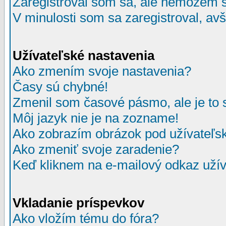
Zaregistroval som sa, ale nemôžem sa
V minulosti som sa zaregistroval, av
Užívateľské nastavenia
Ako zmením svoje nastavenia?
Časy sú chybné!
Zmenil som časové pásmo, ale je to 
Môj jazyk nie je na zozname!
Ako zobrazím obrázok pod užívate
Ako zmeniť svoje zaradenie?
Keď kliknem na e-mailový odkaz užív
Vkladanie príspevkov
Ako vložím tému do fóra?