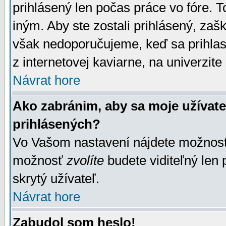
prihlásený len počas práce vo fóre. 
iným. Aby ste zostali prihlásený, zaškr
však nedoporučujeme, keď sa prihlasuj
z internetovej kaviarne, na univerzite 
Návrat hore
Ako zabránim, aby sa moje užívat
prihlásených?
Vo Vašom nastavení nájdete možno
možnosť
zvolíte
budete viditeľný len 
skrytý užívateľ.
Návrat hore
Zabudol som heslo!