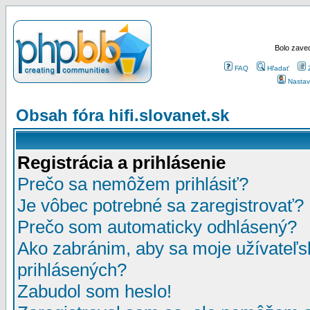
Bolo zaved
FAQ
Hľadať
Nastav
Obsah fóra hifi.slovanet.sk
Registrácia a prihlásenie
Prečo sa nemôžem prihlásiť?
Je vôbec potrebné sa zaregistrovať?
Prečo som automaticky odhlásený?
Ako zabránim, aby sa moje užívateľ
prihlásených?
Zabudol som heslo!