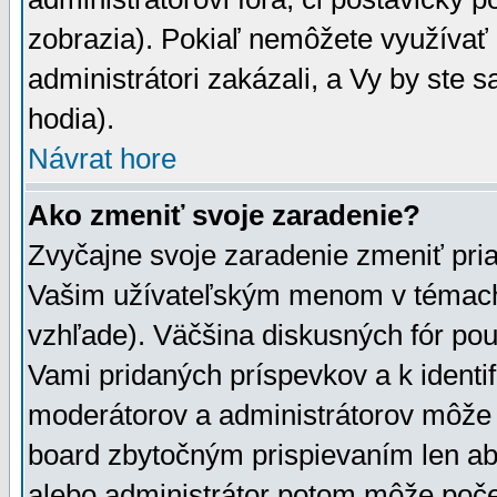
zobrazia). Pokiaľ nemôžete využívať 
administrátori zakázali, a Vy by ste 
hodia).
Návrat hore
Ako zmeniť svoje zaradenie?
Zvyčajne svoje zaradenie zmeniť pr
Vašim užívateľským menom v témach 
vzhľade). Väčšina diskusných fór pou
Vami pridaných príspevkov a k identif
moderátorov a administrátorov môže 
board zbytočným prispievaním len aby
alebo administrátor potom môže počet