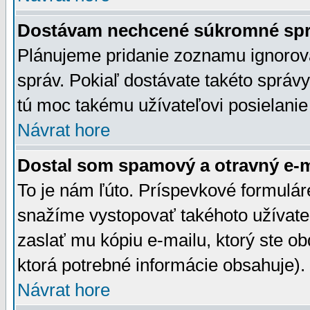
Dostávam nechcené súkromné spr
Plánujeme pridanie zoznamu ignorov
správ. Pokiaľ dostávate takéto správy
tú moc takému užívateľovi posielanie
Návrat hore
Dostal som spamový a otravný e-ma
To je nám ľúto. Príspevkové formulá
snažíme vystopovať takéhoto užívateľ
zaslať mu kópiu e-mailu, ktorý ste obdr
ktorá potrebné informácie obsahuje)
Návrat hore