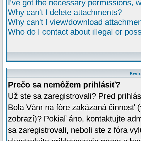
I've got the necessary permissions, 
Why can't I delete attachments?
Why can't I view/download attachme
Who do I contact about illegal or poss
Regis
Prečo sa nemôžem prihlásiť?
Už ste sa zaregistrovali? Pred prihlá
Bola Vám na fóre zakázaná činnosť (
zobrazí)? Pokiaľ áno, kontaktujte adm
sa zaregistrovali, neboli ste z fóra v