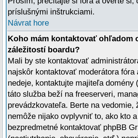
Prosím, prečítajte si fóra a overte si,
príslušnými inštrukciami.
Návrat hore
Koho mám kontaktovať ohľadom ot
záležitostí boardu?
Mali by ste kontaktovať administrátor
najskôr kontaktovať moderátora fóra a
nedeje, kontaktujte majiteľa domény 
táto služba beží na freeserveri, man
prevádzkovateľa. Berte na vedomie
nemôže nijako ovplyvniť to, ako kto 
bezpredmetné kontaktovať phpBB Grou