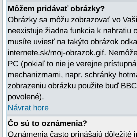
Môžem pridávať obrázky?
Obrázky sa môžu zobrazovať vo Vaši
neexistuje žiadna funkcia k nahratiu
musíte uviesť na takýto obrázok odka
internete.sk/moj-obrazok.gif. Nemôž
PC (pokiaľ to nie je verejne prístupn
mechanizmami, napr. schránky hotmai
zobrazeniu obrázku použite buď BBCo
povolené).
Návrat hore
Čo sú to oznámenia?
Oznámenia často prinášajú dôležité in