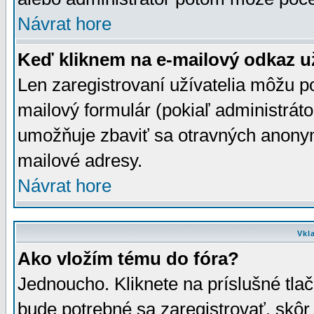
Návrat hore
Keď kliknem na e-mailový odkaz už
Len zaregistrovaní užívatelia môžu p
mailový formulár (pokiaľ administráto
umožňuje zbaviť sa otravných anonym
mailové adresy.
Návrat hore
Vkl
Ako vložím tému do fóra?
Jednoucho. Kliknete na príslušné tla
bude potrebné sa zaregistrovať, skôr 