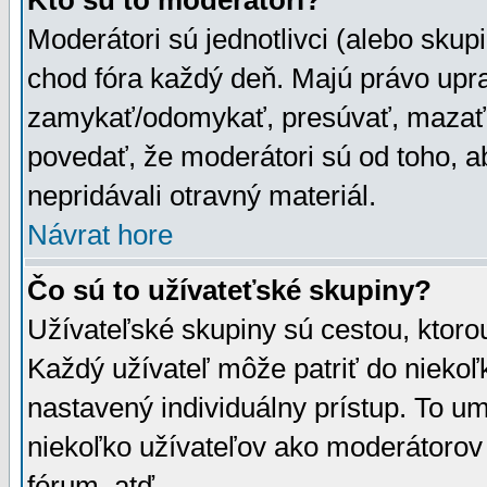
Kto sú to moderátori?
Moderátori sú jednotlivci (alebo skupi
chod fóra každý deň. Majú právo upr
zamykať/odomykať, presúvať, mazať a
povedať, že moderátori sú od toho, a
nepridávali otravný materiál.
Návrat hore
Čo sú to užívateťské skupiny?
Užívateľské skupiny sú cestou, ktoro
Každý užívateľ môže patriť do nieko
nastavený individuálny prístup. To u
niekoľko užívateľov ako moderátorov 
fórum, atď.