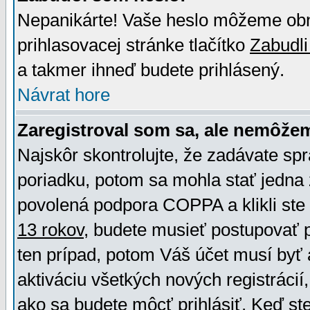
Nepanikárte! Vaše heslo môžeme obno
prihlasovacej stránke tlačítko
Zabudli
a takmer ihneď budete prihlásený.
Návrat hore
Zaregistroval som sa, ale nemôžem
Najskôr skontrolujte, že zadávate sp
poriadku, potom sa mohla stať jedna 
povolená podpora COPPA a klikli ste 
13 rokov
, budete musieť postupovať po
ten prípad, potom Váš účet musí byť 
aktiváciu všetkých nových registráci
ako sa budete môcť prihlásiť. Keď ste 