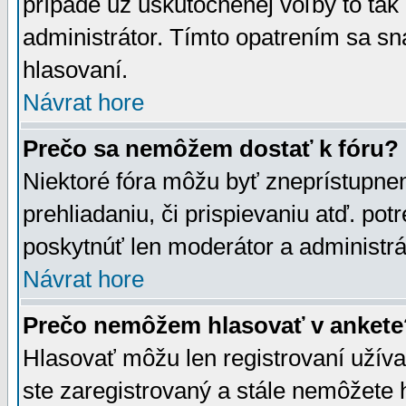
prípade už uskutočnenej voľby to tak
administrátor. Tímto opatrením sa sn
hlasovaní.
Návrat hore
Prečo sa nemôžem dostať k fóru?
Niektoré fóra môžu byť zneprístupnen
prehliadaniu, či prispievaniu atď. pot
poskytnúť len moderátor a administrát
Návrat hore
Prečo nemôžem hlasovať v ankete
Hlasovať môžu len registrovaní užívat
ste zaregistrovaný a stále nemôžet