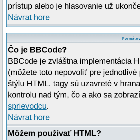
prístup alebo je hlasovanie už ukonč
Návrat hore
Formátov
Čo je BBCode?
BBCode je zvláštna implementácia HT
(môžete toto nepovoliť pre jednotli
štýlu HTML, tagy sú uzavreté v hrana
kontrolu nad tým, čo a ako sa zobrazí
sprievodcu
.
Návrat hore
Môžem používať HTML?