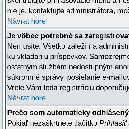
skontrolujte prihlasovacie meno a he
nie je, kontaktujte administrátora, 
Návrat hore
Je vôbec potrebné sa zaregistrova
Nemusíte. Všetko záleží na administrá
ku vkladaniu príspevkov. Samozrejme
ostatným službám nedostupným anon
súkromné správy, posielanie e-mailov
Vrele Vám teda registráciu doporučuj
Návrat hore
Prečo som automaticky odhlásen
Pokiaľ nezaškrtnete tlačítko
Prihlásiť