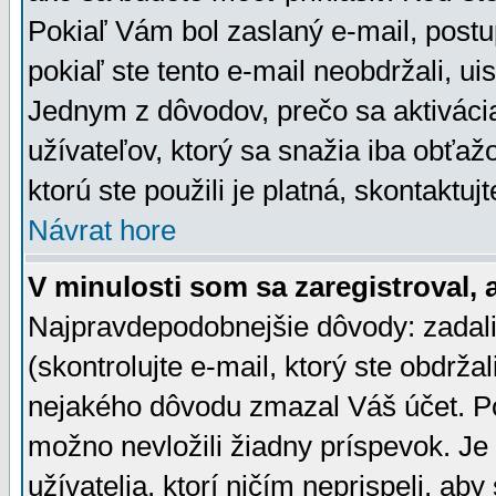
Pokiaľ Vám bol zaslaný e-mail, postu
pokiaľ ste tento e-mail neobdržali, ui
Jednym z dôvodov, prečo sa aktiváci
užívateľov, ktorý sa snažia iba obťažo
ktorú ste použili je platná, skontaktuj
Návrat hore
V minulosti som sa zaregistroval, 
Najpravdepodobnejšie dôvody: zadali
(skontrolujte e-mail, ktorý ste obdržali
nejakého dôvodu zmazal Váš účet. Pok
možno nevložili žiadny príspevok. Je 
užívatelia, ktorí ničím neprispeli, a