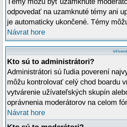
Témy môžu byť uzamknuté moderáto
odpovedať na uzamknuté témy ani up
je automaticky ukončené. Témy môžu
Návrat hore
Užívate
Kto sú to administrátori?
Administrátori sú ľudia poverení najv
môžu kontrolovať celý chod boardu v
vytvárenie užívateľských skupín aleb
oprávnenia moderátorov na celom fór
Návrat hore