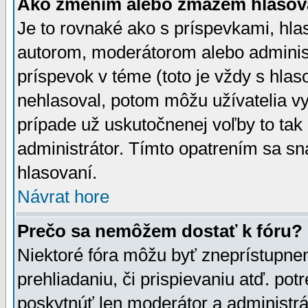
Ako zmením alebo zmažem hlasov
Je to rovnaké ako s príspevkami, h
autorom, moderátorom alebo administ
príspevok v téme (toto je vždy s hlas
nehlasoval, potom môžu užívatelia v
prípade už uskutočnenej voľby to tak
administrátor. Tímto opatrením sa sn
hlasovaní.
Návrat hore
Prečo sa nemôžem dostať k fóru?
Niektoré fóra môžu byť zneprístupnen
prehliadaniu, či prispievaniu atď. pot
poskytnúť len moderátor a administrát