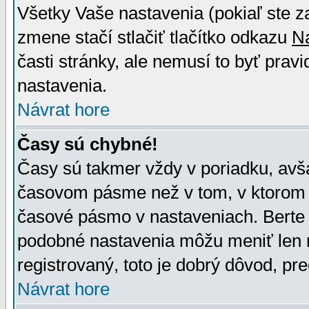
Všetky Vaše nastavenia (pokiaľ ste z
zmene stačí stlačiť tlačítko odkazu
N
časti stránky, ale nemusí to byť prav
nastavenia.
Návrat hore
Časy sú chybné!
Časy sú takmer vždy v poriadku, avša
časovom pásme než v tom, v ktorom s
časové pásmo v nastaveniach. Bert
podobné nastavenia môžu meniť len re
registrovaný, toto je dobrý dôvod, pre
Návrat hore