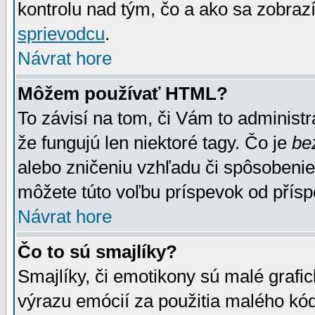
kontrolu nad tým, čo a ako sa zobrazí
sprievodcu
.
Návrat hore
Môžem používať HTML?
To závisí na tom, či Vám to administrá
že fungujú len niektoré tagy. Čo je
be
alebo zničeniu vzhľadu či spôsobeni
môžete túto voľbu príspevok od přís
Návrat hore
Čo to sú smajlíky?
Smajlíky, či emotikony sú malé grafic
výrazu emócií za použitia malého kód