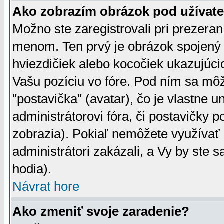
Ako zobrazím obrázok pod užíva
Možno ste zaregistrovali pri prezera
menom. Ten prvý je obrázok spojený 
hviezdičiek alebo kocočiek ukazujúcic
Vašu pozíciu vo fóre. Pod ním sa m
"postavička" (avatar), čo je vlastne 
administrátorovi fóra, či postavičky p
zobrazia). Pokiaľ nemôžete využívať 
administrátori zakázali, a Vy by ste 
hodia).
Návrat hore
Ako zmeniť svoje zaradenie?