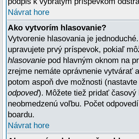
podpis k vybratým príspevkom odstrá
Návrat hore
Ako vytvorím hlasovanie?
Vytvorenie hlasovania je jednoduché.
upravujete prvý príspevok, pokiaľ môž
hlasovanie
pod hlavným oknom na prid
zrejme nemáte oprávnenie vytvárať an
potom aspoň dve možnosti (nastavte 
odpoveď
). Môžete tiež pridať časový
neobmedzenú voľbu. Počet odpovedí, 
boardu.
Návrat hore