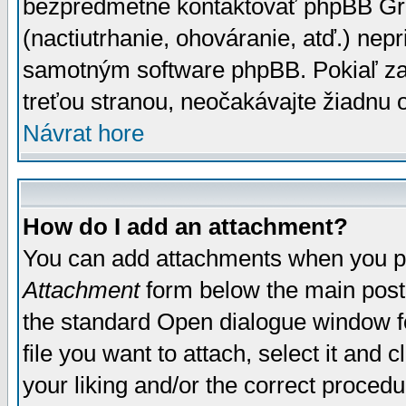
bezpredmetné kontaktovať phpBB Grou
(nactiutrhanie, ohováranie, atď.) ne
samotným software phpBB. Pokiaľ zaš
treťou stranou, neočakávajte žiadnu
Návrat hore
How do I add an attachment?
You can add attachments when you p
Attachment
form below the main post
the standard Open dialogue window fo
file you want to attach, select it and
your liking and/or the correct proced