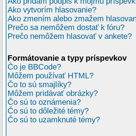
Ako pridám podpis k môjmu príspev
Ako vytvorím hlasovanie?
Ako zmením alebo zmažem hlasovan
Prečo sa nemôžem dostať k fóru?
Prečo nemôžem hlasovať v ankete?
Formátovanie a typy príspevkov
Čo je BBCode?
Môžem používať HTML?
Čo to sú smajlíky?
Môžem pridávať obrázky?
Čo sú to oznámenia?
Čo sú to dôležité témy?
Čo sú to uzamknuté témy?