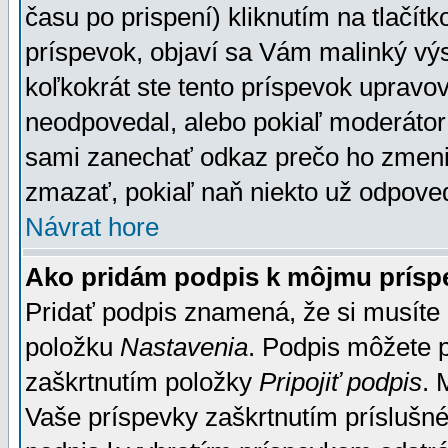
času po prispení) kliknutím na tlačít
príspevok, objaví sa Vám malinký výs
koľkokrát ste tento príspevok upravova
neodpovedal, alebo pokiaľ moderátor č
sami zanechať odkaz prečo ho zmenil
zmazať, pokiaľ naň niekto už odpoved
Návrat hore
Ako pridám podpis k môjmu prísp
Pridať podpis znamená, že si musíte n
položku
Nastavenia
. Podpis môžete 
zaškrtnutím položky
Pripojiť podpis
. 
Vaše príspevky zaškrtnutím príslušné