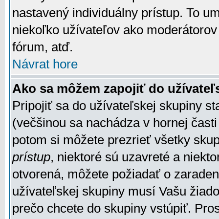
nastavený individuálny prístup. To u
niekoľko užívateľov ako moderátorov 
fórum, atď.
Návrat hore
Ako sa môžem zapojiť do užívateľ
Pripojiť sa do užívateľskej skupiny s
(večšinou sa nachádza v hornej časti 
potom si môžete prezrieť všetky sku
prístup
, niektoré sú uzavreté a niekt
otvorená, môžete požiadať o zaradeni
užívateľskej skupiny musí Vašu žiado
prečo chcete do skupiny vstúpiť. Pro