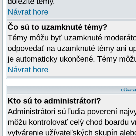
dôležité témy.
Návrat hore
Čo sú to uzamknuté témy?
Témy môžu byť uzamknuté moderáto
odpovedať na uzamknuté témy ani up
je automaticky ukončené. Témy môžu
Návrat hore
Užívate
Kto sú to administrátori?
Administrátori sú ľudia poverení najv
môžu kontrolovať celý chod boardu v
vytvárenie užívateľských skupín aleb