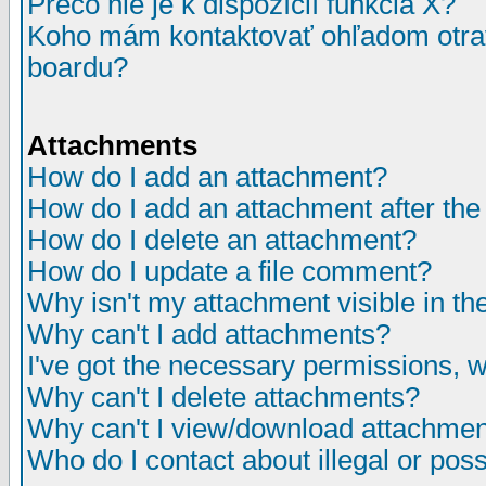
Prečo nie je k dispozícií funkcia X?
Koho mám kontaktovať ohľadom otrav
boardu?
Attachments
How do I add an attachment?
How do I add an attachment after the i
How do I delete an attachment?
How do I update a file comment?
Why isn't my attachment visible in th
Why can't I add attachments?
I've got the necessary permissions, 
Why can't I delete attachments?
Why can't I view/download attachme
Who do I contact about illegal or poss