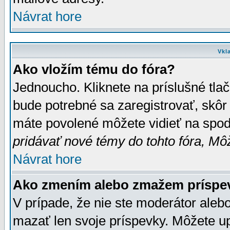
Návrat hore
Vkl
Ako vložím tému do fóra?
Jednoucho. Kliknete na príslušné tla
bude potrebné sa zaregistrovať, skôr 
máte povolené môžete vidieť na spodn
pridávať nové témy do tohto fóra, Môž
Návrat hore
Ako zmením alebo zmažem príspe
V prípade, že nie ste moderátor aleb
mazať len svoje príspevky. Môžete u