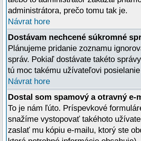
administrátora, prečo tomu tak je.
Návrat hore
Dostávam nechcené súkromné spr
Plánujeme pridanie zoznamu ignorov
správ. Pokiaľ dostávate takéto správy
tú moc takému užívateľovi posielanie
Návrat hore
Dostal som spamový a otravný e-ma
To je nám ľúto. Príspevkové formulá
snažíme vystopovať takéhoto užívateľ
zaslať mu kópiu e-mailu, ktorý ste obdr