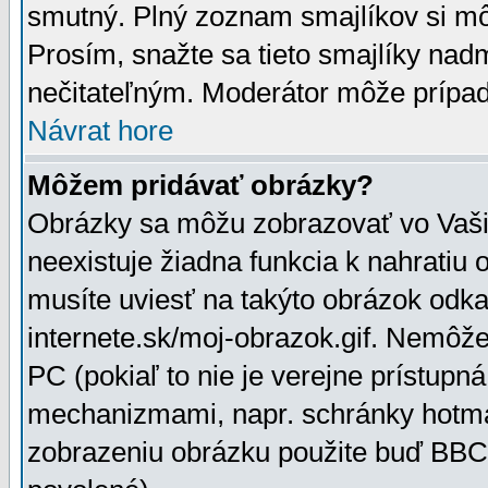
smutný. Plný zoznam smajlíkov si mô
Prosím, snažte sa tieto smajlíky nad
nečitateľným. Moderátor môže prípa
Návrat hore
Môžem pridávať obrázky?
Obrázky sa môžu zobrazovať vo Vaši
neexistuje žiadna funkcia k nahratiu
musíte uviesť na takýto obrázok odka
internete.sk/moj-obrazok.gif. Nemôž
PC (pokiaľ to nie je verejne prístupn
mechanizmami, napr. schránky hotmai
zobrazeniu obrázku použite buď BBCo