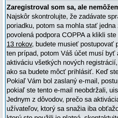
Zaregistroval som sa, ale nemôžem
Najskôr skontrolujte, že zadávate sp
poriadku, potom sa mohla stať jedna 
povolená podpora COPPA a klikli ste 
13 rokov
, budete musieť postupovať po
ten prípad, potom Váš účet musí byť 
aktiváciu všetkých nových registráci
ako sa budete môcť prihlásiť. Keď ste 
Pokiaľ Vám bol zaslaný e-mail, postu
pokiaľ ste tento e-mail neobdržali, ui
Jednym z dôvodov, prečo sa aktiváci
užívateľov, ktorý sa snažia iba obťažo
ktorú ste použili je platná, skontaktuj