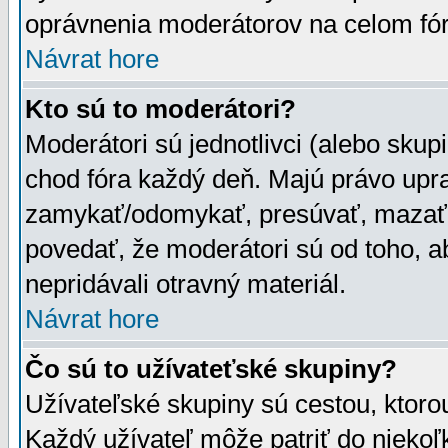
oprávnenia moderátorov na celom fór
Návrat hore
Kto sú to moderátori?
Moderátori sú jednotlivci (alebo skupi
chod fóra každý deň. Majú právo upr
zamykať/odomykať, presúvať, mazať a
povedať, že moderátori sú od toho, a
nepridávali otravný materiál.
Návrat hore
Čo sú to užívateťské skupiny?
Užívateľské skupiny sú cestou, ktoro
Každý užívateľ môže patriť do nieko