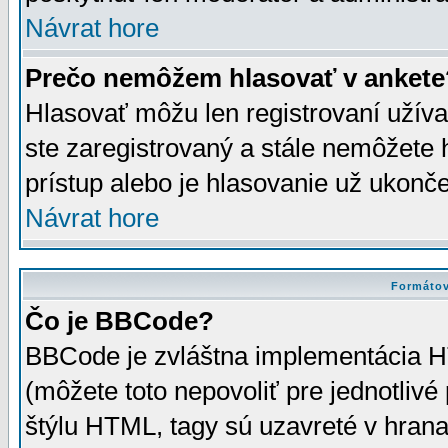
Návrat hore
Prečo nemôžem hlasovať v ankete
Hlasovať môžu len registrovaní užívat
ste zaregistrovaný a stále nemôžet
prístup alebo je hlasovanie už ukonč
Návrat hore
Formátov
Čo je BBCode?
BBCode je zvláštna implementácia HT
(môžete toto nepovoliť pre jednotli
štýlu HTML, tagy sú uzavreté v hrana