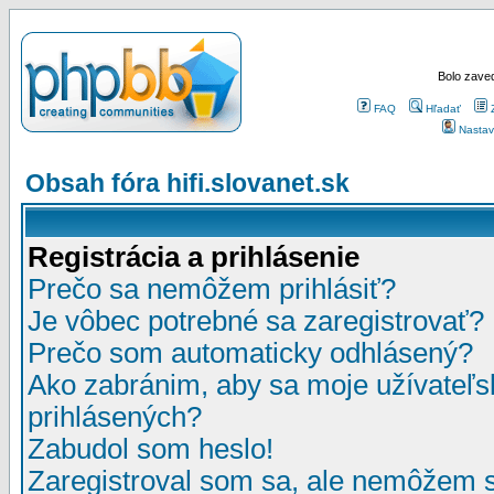
Bolo zaved
FAQ
Hľadať
Nastav
Obsah fóra hifi.slovanet.sk
Registrácia a prihlásenie
Prečo sa nemôžem prihlásiť?
Je vôbec potrebné sa zaregistrovať?
Prečo som automaticky odhlásený?
Ako zabránim, aby sa moje užívateľ
prihlásených?
Zabudol som heslo!
Zaregistroval som sa, ale nemôžem sa