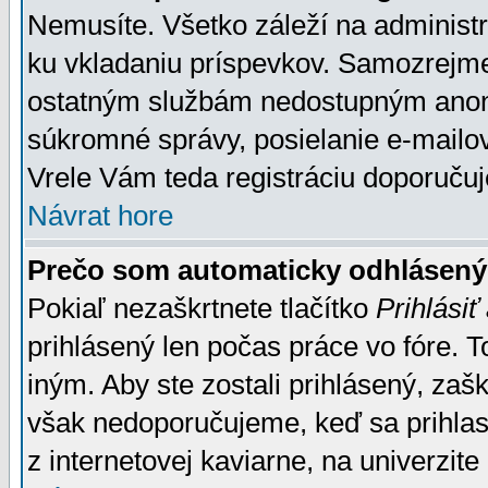
Nemusíte. Všetko záleží na administrá
ku vkladaniu príspevkov. Samozrejme
ostatným službám nedostupným anon
súkromné správy, posielanie e-mailov
Vrele Vám teda registráciu doporučuj
Návrat hore
Prečo som automaticky odhlásen
Pokiaľ nezaškrtnete tlačítko
Prihlásiť
prihlásený len počas práce vo fóre. 
iným. Aby ste zostali prihlásený, zaškr
však nedoporučujeme, keď sa prihlasuj
z internetovej kaviarne, na univerzite 