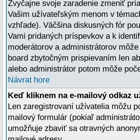
Zvyčajne svoje zaradenie zmeniť pr
Vašim užívateľským menom v témach 
vzhľade). Väčšina diskusných fór pou
Vami pridaných príspevkov a k identif
moderátorov a administrátorov môže 
board zbytočným prispievaním len aby
alebo administrátor potom môže počet
Návrat hore
Keď kliknem na e-mailový odkaz už
Len zaregistrovaní užívatelia môžu p
mailový formulár (pokiaľ administráto
umožňuje zbaviť sa otravných anonym
mailové adresy.