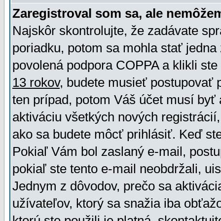
Zaregistroval som sa, ale nemôžem
Najskôr skontrolujte, že zadávate sp
poriadku, potom sa mohla stať jedna 
povolená podpora COPPA a klikli ste 
13 rokov
, budete musieť postupovať po
ten prípad, potom Váš účet musí byť 
aktiváciu všetkých nových registráci
ako sa budete môcť prihlásiť. Keď ste 
Pokiaľ Vám bol zaslaný e-mail, postu
pokiaľ ste tento e-mail neobdržali, ui
Jednym z dôvodov, prečo sa aktiváci
užívateľov, ktorý sa snažia iba obťažo
ktorú ste použili je platná, skontaktuj