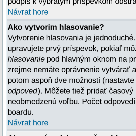
podpis k vybratým príspevkom odstrá
Návrat hore
Ako vytvorím hlasovanie?
Vytvorenie hlasovania je jednoduché.
upravujete prvý príspevok, pokiaľ môž
hlasovanie
pod hlavným oknom na prid
zrejme nemáte oprávnenie vytvárať an
potom aspoň dve možnosti (nastavte 
odpoveď
). Môžete tiež pridať časový
neobmedzenú voľbu. Počet odpovedí, 
boardu.
Návrat hore