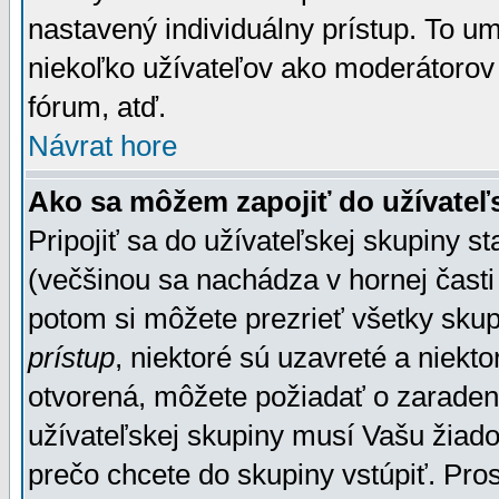
nastavený individuálny prístup. To u
niekoľko užívateľov ako moderátorov 
fórum, atď.
Návrat hore
Ako sa môžem zapojiť do užívateľ
Pripojiť sa do užívateľskej skupiny s
(večšinou sa nachádza v hornej časti 
potom si môžete prezrieť všetky sku
prístup
, niektoré sú uzavreté a niekt
otvorená, môžete požiadať o zaradeni
užívateľskej skupiny musí Vašu žiado
prečo chcete do skupiny vstúpiť. Pro