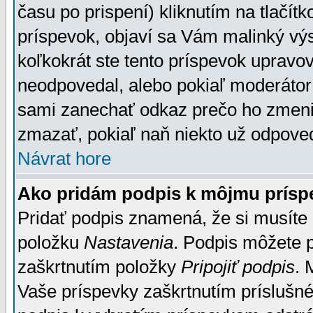
času po prispení) kliknutím na tlačít
príspevok, objaví sa Vám malinký výs
koľkokrát ste tento príspevok upravova
neodpovedal, alebo pokiaľ moderátor č
sami zanechať odkaz prečo ho zmenil
zmazať, pokiaľ naň niekto už odpoved
Návrat hore
Ako pridám podpis k môjmu prísp
Pridať podpis znamená, že si musíte n
položku
Nastavenia
. Podpis môžete 
zaškrtnutím položky
Pripojiť podpis
. 
Vaše príspevky zaškrtnutím príslušné