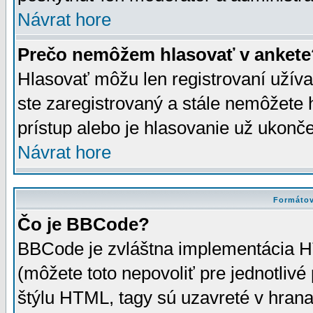
Návrat hore
Prečo nemôžem hlasovať v ankete
Hlasovať môžu len registrovaní užívat
ste zaregistrovaný a stále nemôžet
prístup alebo je hlasovanie už ukonč
Návrat hore
Formátov
Čo je BBCode?
BBCode je zvláštna implementácia HT
(môžete toto nepovoliť pre jednotli
štýlu HTML, tagy sú uzavreté v hrana