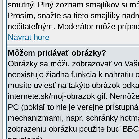
smutný. Plný zoznam smajlíkov si mô
Prosím, snažte sa tieto smajlíky nad
nečitateľným. Moderátor môže prípa
Návrat hore
Môžem pridávať obrázky?
Obrázky sa môžu zobrazovať vo Vaši
neexistuje žiadna funkcia k nahratiu
musíte uviesť na takýto obrázok odka
internete.sk/moj-obrazok.gif. Nemôž
PC (pokiaľ to nie je verejne prístupn
mechanizmami, napr. schránky hotmai
zobrazeniu obrázku použite buď BBCo