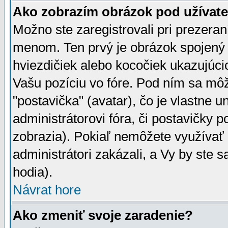
Ako zobrazím obrázok pod užíva
Možno ste zaregistrovali pri prezera
menom. Ten prvý je obrázok spojený 
hviezdičiek alebo kocočiek ukazujúcic
Vašu pozíciu vo fóre. Pod ním sa m
"postavička" (avatar), čo je vlastne 
administrátorovi fóra, či postavičky p
zobrazia). Pokiaľ nemôžete využívať 
administrátori zakázali, a Vy by ste 
hodia).
Návrat hore
Ako zmeniť svoje zaradenie?