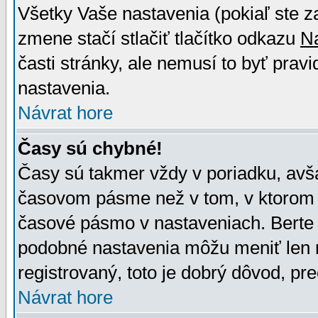
Všetky Vaše nastavenia (pokiaľ ste z
zmene stačí stlačiť tlačítko odkazu
N
časti stránky, ale nemusí to byť prav
nastavenia.
Návrat hore
Časy sú chybné!
Časy sú takmer vždy v poriadku, avša
časovom pásme než v tom, v ktorom s
časové pásmo v nastaveniach. Bert
podobné nastavenia môžu meniť len re
registrovaný, toto je dobrý dôvod, pre
Návrat hore