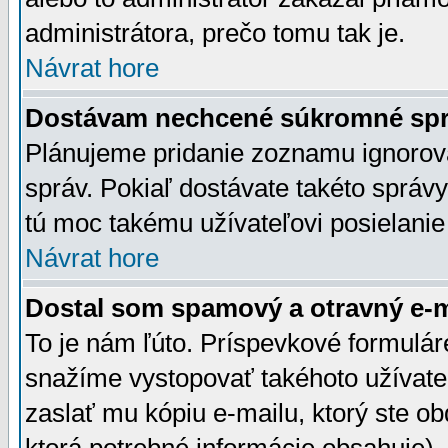
administrátora, prečo tomu tak je.
Návrat hore
Dostávam nechcené súkromné spr
Plánujeme pridanie zoznamu ignorov
správ. Pokiaľ dostávate takéto správy
tú moc takému užívateľovi posielanie
Návrat hore
Dostal som spamový a otravný e-ma
To je nám ľúto. Príspevkové formulá
snažíme vystopovať takéhoto užívateľ
zaslať mu kópiu e-mailu, ktorý ste obdr