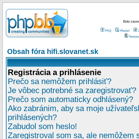
Bolo zaved
FAQ
Hľadať
Nastav
Obsah fóra hifi.slovanet.sk
Registrácia a prihlásenie
Prečo sa nemôžem prihlásiť?
Je vôbec potrebné sa zaregistrovať?
Prečo som automaticky odhlásený?
Ako zabránim, aby sa moje užívateľ
prihlásených?
Zabudol som heslo!
Zaregistroval som sa, ale nemôžem sa