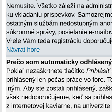
Nemusíte. Všetko záleží na administrá
ku vkladaniu príspevkov. Samozrejme
ostatným službám nedostupným anon
súkromné správy, posielanie e-mailov
Vrele Vám teda registráciu doporučuj
Návrat hore
Prečo som automaticky odhlásen
Pokiaľ nezaškrtnete tlačítko
Prihlásiť
prihlásený len počas práce vo fóre. 
iným. Aby ste zostali prihlásený, zaškr
však nedoporučujeme, keď sa prihlasuj
z internetovej kaviarne, na univerzite 