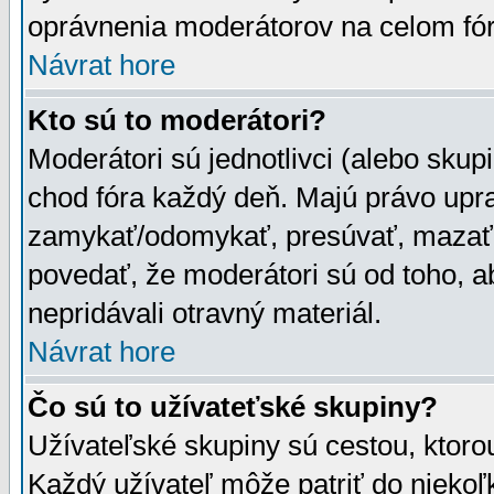
oprávnenia moderátorov na celom fór
Návrat hore
Kto sú to moderátori?
Moderátori sú jednotlivci (alebo skupi
chod fóra každý deň. Majú právo upr
zamykať/odomykať, presúvať, mazať a
povedať, že moderátori sú od toho, a
nepridávali otravný materiál.
Návrat hore
Čo sú to užívateťské skupiny?
Užívateľské skupiny sú cestou, ktoro
Každý užívateľ môže patriť do nieko