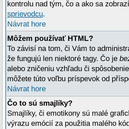
kontrolu nad tým, čo a ako sa zobrazí
sprievodcu
.
Návrat hore
Môžem používať HTML?
To závisí na tom, či Vám to administrá
že fungujú len niektoré tagy. Čo je
be
alebo zničeniu vzhľadu či spôsobeni
môžete túto voľbu príspevok od přís
Návrat hore
Čo to sú smajlíky?
Smajlíky, či emotikony sú malé grafic
výrazu emócií za použitia malého kód