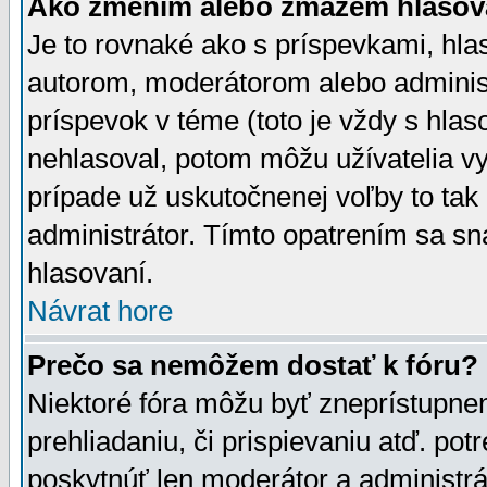
Ako zmením alebo zmažem hlasov
Je to rovnaké ako s príspevkami, h
autorom, moderátorom alebo administ
príspevok v téme (toto je vždy s hlas
nehlasoval, potom môžu užívatelia v
prípade už uskutočnenej voľby to tak
administrátor. Tímto opatrením sa sn
hlasovaní.
Návrat hore
Prečo sa nemôžem dostať k fóru?
Niektoré fóra môžu byť zneprístupnen
prehliadaniu, či prispievaniu atď. pot
poskytnúť len moderátor a administrát