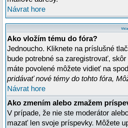
Návrat hore
Vkl
Ako vložím tému do fóra?
Jednoucho. Kliknete na príslušné tla
bude potrebné sa zaregistrovať, skôr 
máte povolené môžete vidieť na spodn
pridávať nové témy do tohto fóra, Môž
Návrat hore
Ako zmením alebo zmažem príspe
V prípade, že nie ste moderátor aleb
mazať len svoje príspevky. Môžete u