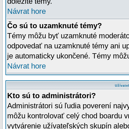
dôležité témy.
Návrat hore
Čo sú to uzamknuté témy?
Témy môžu byť uzamknuté moderáto
odpovedať na uzamknuté témy ani up
je automaticky ukončené. Témy môžu
Návrat hore
Užívate
Kto sú to administrátori?
Administrátori sú ľudia poverení najv
môžu kontrolovať celý chod boardu v
vytvárenie užívateľských skupín aleb