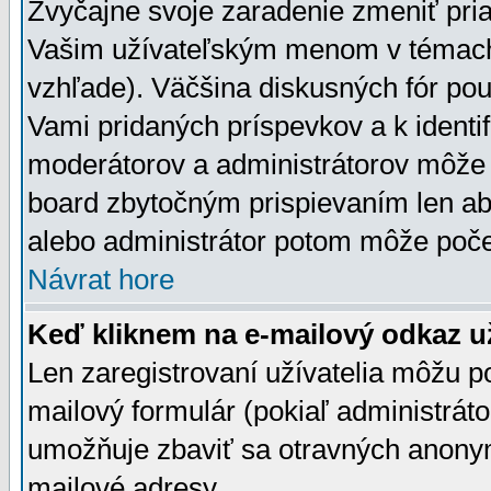
Zvyčajne svoje zaradenie zmeniť pr
Vašim užívateľským menom v témach 
vzhľade). Väčšina diskusných fór pou
Vami pridaných príspevkov a k identif
moderátorov a administrátorov môže 
board zbytočným prispievaním len aby
alebo administrátor potom môže počet
Návrat hore
Keď kliknem na e-mailový odkaz už
Len zaregistrovaní užívatelia môžu p
mailový formulár (pokiaľ administráto
umožňuje zbaviť sa otravných anonym
mailové adresy.