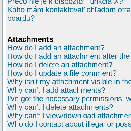
Prečo nie je k dispozícií funkcia X?
Koho mám kontaktovať ohľadom otrav
boardu?
Attachments
How do I add an attachment?
How do I add an attachment after the i
How do I delete an attachment?
How do I update a file comment?
Why isn't my attachment visible in th
Why can't I add attachments?
I've got the necessary permissions, 
Why can't I delete attachments?
Why can't I view/download attachme
Who do I contact about illegal or poss