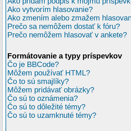
Ako pridám podpis k môjmu príspev
Ako vytvorím hlasovanie?
Ako zmením alebo zmažem hlasovan
Prečo sa nemôžem dostať k fóru?
Prečo nemôžem hlasovať v ankete?
Formátovanie a typy príspevkov
Čo je BBCode?
Môžem používať HTML?
Čo to sú smajlíky?
Môžem pridávať obrázky?
Čo sú to oznámenia?
Čo sú to dôležité témy?
Čo sú to uzamknuté témy?