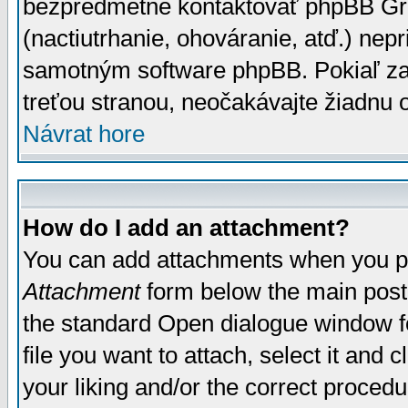
bezpredmetné kontaktovať phpBB Grou
(nactiutrhanie, ohováranie, atď.) ne
samotným software phpBB. Pokiaľ zaš
treťou stranou, neočakávajte žiadnu
Návrat hore
How do I add an attachment?
You can add attachments when you p
Attachment
form below the main post
the standard Open dialogue window fo
file you want to attach, select it and
your liking and/or the correct proced