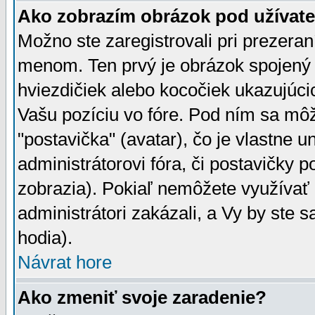
Ako zobrazím obrázok pod užíva
Možno ste zaregistrovali pri prezera
menom. Ten prvý je obrázok spojený 
hviezdičiek alebo kocočiek ukazujúcic
Vašu pozíciu vo fóre. Pod ním sa m
"postavička" (avatar), čo je vlastne 
administrátorovi fóra, či postavičky p
zobrazia). Pokiaľ nemôžete využívať 
administrátori zakázali, a Vy by ste 
hodia).
Návrat hore
Ako zmeniť svoje zaradenie?