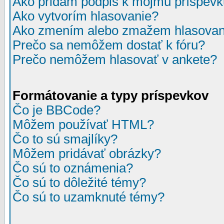
Ako pridám podpis k môjmu príspev
Ako vytvorím hlasovanie?
Ako zmením alebo zmažem hlasovan
Prečo sa nemôžem dostať k fóru?
Prečo nemôžem hlasovať v ankete?
Formátovanie a typy príspevkov
Čo je BBCode?
Môžem používať HTML?
Čo to sú smajlíky?
Môžem pridávať obrázky?
Čo sú to oznámenia?
Čo sú to dôležité témy?
Čo sú to uzamknuté témy?