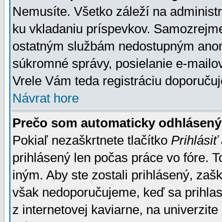
Nemusíte. Všetko záleží na administrá
ku vkladaniu príspevkov. Samozrejme
ostatným službám nedostupným anon
súkromné správy, posielanie e-mailov
Vrele Vám teda registráciu doporučuj
Návrat hore
Prečo som automaticky odhlásen
Pokiaľ nezaškrtnete tlačítko
Prihlásiť
prihlásený len počas práce vo fóre. 
iným. Aby ste zostali prihlásený, zaškr
však nedoporučujeme, keď sa prihlasuj
z internetovej kaviarne, na univerzite 