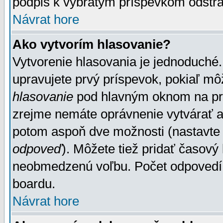
podpis k vybratým príspevkom odstrá
Návrat hore
Ako vytvorím hlasovanie?
Vytvorenie hlasovania je jednoduché.
upravujete prvý príspevok, pokiaľ môž
hlasovanie
pod hlavným oknom na prid
zrejme nemáte oprávnenie vytvárať an
potom aspoň dve možnosti (nastavte 
odpoveď
). Môžete tiež pridať časový
neobmedzenú voľbu. Počet odpovedí, 
boardu.
Návrat hore