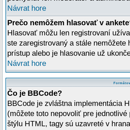
Návrat hore
Prečo nemôžem hlasovať v ankete
Hlasovať môžu len registrovaní užívat
ste zaregistrovaný a stále nemôžet
prístup alebo je hlasovanie už ukonč
Návrat hore
Formátov
Čo je BBCode?
BBCode je zvláštna implementácia HT
(môžete toto nepovoliť pre jednotli
štýlu HTML, tagy sú uzavreté v hrana