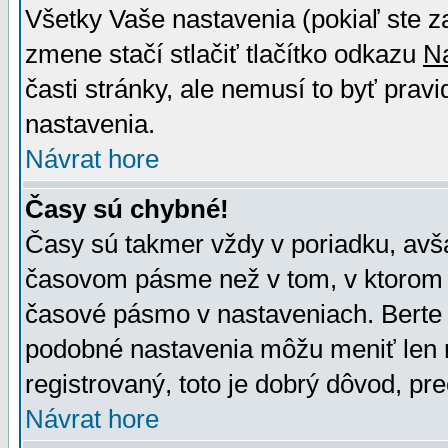
Všetky Vaše nastavenia (pokiaľ ste z
zmene stačí stlačiť tlačítko odkazu
N
časti stránky, ale nemusí to byť prav
nastavenia.
Návrat hore
Časy sú chybné!
Časy sú takmer vždy v poriadku, avša
časovom pásme než v tom, v ktorom s
časové pásmo v nastaveniach. Bert
podobné nastavenia môžu meniť len re
registrovaný, toto je dobrý dôvod, pre
Návrat hore