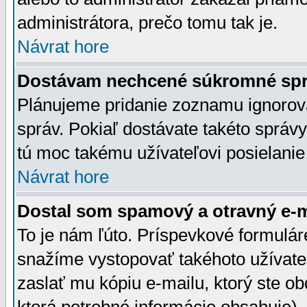
administrátora, prečo tomu tak je.
Návrat hore
Dostávam nechcené súkromné spr
Plánujeme pridanie zoznamu ignorov
správ. Pokiaľ dostávate takéto správy
tú moc takému užívateľovi posielanie
Návrat hore
Dostal som spamový a otravný e-ma
To je nám ľúto. Príspevkové formulá
snažíme vystopovať takéhoto užívateľ
zaslať mu kópiu e-mailu, ktorý ste obdr