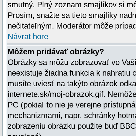
smutný. Plný zoznam smajlíkov si mô
Prosím, snažte sa tieto smajlíky nad
nečitateľným. Moderátor môže prípa
Návrat hore
Môžem pridávať obrázky?
Obrázky sa môžu zobrazovať vo Vaši
neexistuje žiadna funkcia k nahratiu
musíte uviesť na takýto obrázok odka
internete.sk/moj-obrazok.gif. Nemôž
PC (pokiaľ to nie je verejne prístupn
mechanizmami, napr. schránky hotmai
zobrazeniu obrázku použite buď BBCo