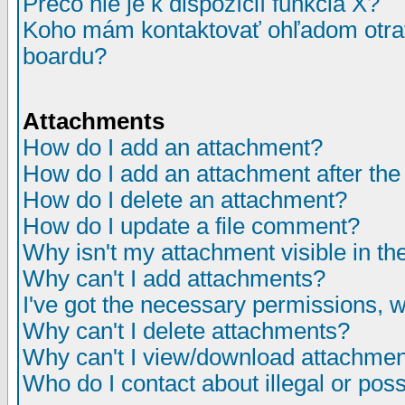
Prečo nie je k dispozícií funkcia X?
Koho mám kontaktovať ohľadom otrav
boardu?
Attachments
How do I add an attachment?
How do I add an attachment after the i
How do I delete an attachment?
How do I update a file comment?
Why isn't my attachment visible in th
Why can't I add attachments?
I've got the necessary permissions, 
Why can't I delete attachments?
Why can't I view/download attachme
Who do I contact about illegal or poss