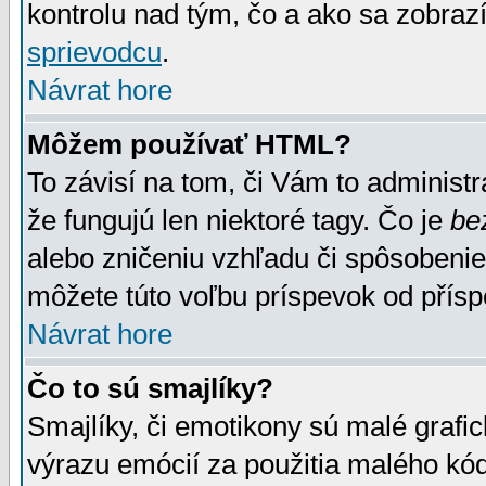
kontrolu nad tým, čo a ako sa zobrazí
sprievodcu
.
Návrat hore
Môžem používať HTML?
To závisí na tom, či Vám to administrá
že fungujú len niektoré tagy. Čo je
be
alebo zničeniu vzhľadu či spôsobeni
môžete túto voľbu príspevok od přís
Návrat hore
Čo to sú smajlíky?
Smajlíky, či emotikony sú malé grafic
výrazu emócií za použitia malého kód