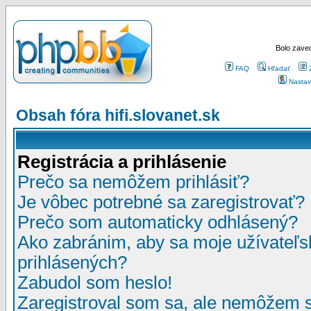
Bolo zaved
FAQ
Hľadať
Nastav
Obsah fóra hifi.slovanet.sk
Registrácia a prihlásenie
Prečo sa nemôžem prihlásiť?
Je vôbec potrebné sa zaregistrovať?
Prečo som automaticky odhlásený?
Ako zabránim, aby sa moje užívateľ
prihlásených?
Zabudol som heslo!
Zaregistroval som sa, ale nemôžem sa