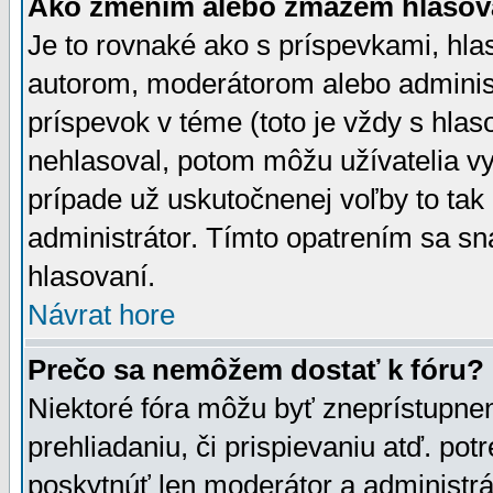
Ako zmením alebo zmažem hlasov
Je to rovnaké ako s príspevkami, h
autorom, moderátorom alebo administ
príspevok v téme (toto je vždy s hlas
nehlasoval, potom môžu užívatelia v
prípade už uskutočnenej voľby to tak
administrátor. Tímto opatrením sa sn
hlasovaní.
Návrat hore
Prečo sa nemôžem dostať k fóru?
Niektoré fóra môžu byť zneprístupnen
prehliadaniu, či prispievaniu atď. pot
poskytnúť len moderátor a administrát