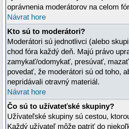
oprávnenia moderátorov na celom fór
Návrat hore
Kto sú to moderátori?
Moderátori sú jednotlivci (alebo skupi
chod fóra každý deň. Majú právo upr
zamykať/odomykať, presúvať, mazať a
povedať, že moderátori sú od toho, a
nepridávali otravný materiál.
Návrat hore
Čo sú to užívateťské skupiny?
Užívateľské skupiny sú cestou, ktoro
Každý užívateľ môže patriť do nieko