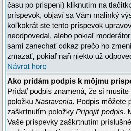
času po prispení) kliknutím na tlačít
príspevok, objaví sa Vám malinký výs
koľkokrát ste tento príspevok upravova
neodpovedal, alebo pokiaľ moderátor č
sami zanechať odkaz prečo ho zmenil
zmazať, pokiaľ naň niekto už odpoved
Návrat hore
Ako pridám podpis k môjmu prísp
Pridať podpis znamená, že si musíte n
položku
Nastavenia
. Podpis môžete 
zaškrtnutím položky
Pripojiť podpis
. 
Vaše príspevky zaškrtnutím príslušné