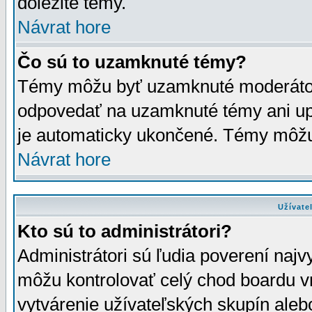
dôležité témy.
Návrat hore
Čo sú to uzamknuté témy?
Témy môžu byť uzamknuté moderáto
odpovedať na uzamknuté témy ani up
je automaticky ukončené. Témy môžu
Návrat hore
Užívate
Kto sú to administrátori?
Administrátori sú ľudia poverení najv
môžu kontrolovať celý chod boardu v
vytvárenie užívateľských skupín aleb