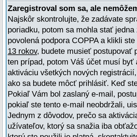
Zaregistroval som sa, ale nemôžem
Najskôr skontrolujte, že zadávate sp
poriadku, potom sa mohla stať jedna 
povolená podpora COPPA a klikli ste 
13 rokov
, budete musieť postupovať po
ten prípad, potom Váš účet musí byť 
aktiváciu všetkých nových registráci
ako sa budete môcť prihlásiť. Keď ste 
Pokiaľ Vám bol zaslaný e-mail, postu
pokiaľ ste tento e-mail neobdržali, ui
Jednym z dôvodov, prečo sa aktiváci
užívateľov, ktorý sa snažia iba obťažo
ktorú ste použili je platná, skontaktuj