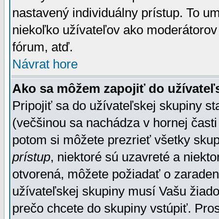
nastavený individuálny prístup. To u
niekoľko užívateľov ako moderátorov 
fórum, atď.
Návrat hore
Ako sa môžem zapojiť do užívateľ
Pripojiť sa do užívateľskej skupiny s
(večšinou sa nachádza v hornej časti 
potom si môžete prezrieť všetky sku
prístup
, niektoré sú uzavreté a niekt
otvorená, môžete požiadať o zaradeni
užívateľskej skupiny musí Vašu žiado
prečo chcete do skupiny vstúpiť. Pro