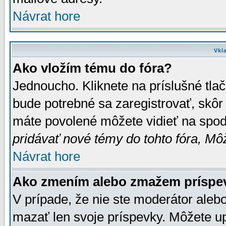
Návrat hore
Vkl
Ako vložím tému do fóra?
Jednoucho. Kliknete na príslušné tla
bude potrebné sa zaregistrovať, skôr 
máte povolené môžete vidieť na spodn
pridávať nové témy do tohto fóra, Môž
Návrat hore
Ako zmením alebo zmažem príspe
V prípade, že nie ste moderátor aleb
mazať len svoje príspevky. Môžete u