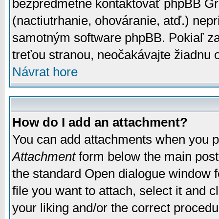
bezpredmetné kontaktovať phpBB Grou
(nactiutrhanie, ohováranie, atď.) ne
samotným software phpBB. Pokiaľ zaš
treťou stranou, neočakávajte žiadnu
Návrat hore
How do I add an attachment?
You can add attachments when you p
Attachment
form below the main post
the standard Open dialogue window fo
file you want to attach, select it and
your liking and/or the correct proced