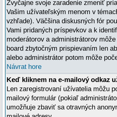
Zvyčajne svoje zaradenie zmeniť pr
Vašim užívateľským menom v témach 
vzhľade). Väčšina diskusných fór pou
Vami pridaných príspevkov a k identif
moderátorov a administrátorov môže 
board zbytočným prispievaním len aby
alebo administrátor potom môže počet
Návrat hore
Keď kliknem na e-mailový odkaz už
Len zaregistrovaní užívatelia môžu p
mailový formulár (pokiaľ administráto
umožňuje zbaviť sa otravných anonym
mailové adresy.