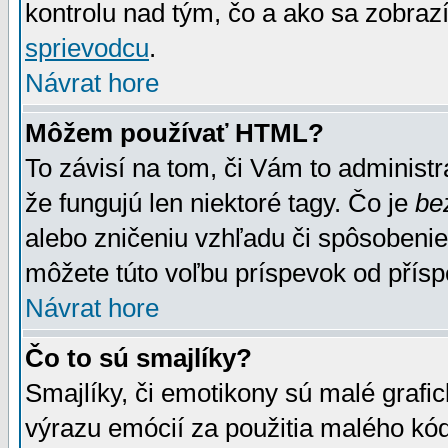
kontrolu nad tým, čo a ako sa zobrazí
sprievodcu
.
Návrat hore
Môžem používať HTML?
To závisí na tom, či Vám to administrá
že fungujú len niektoré tagy. Čo je
be
alebo zničeniu vzhľadu či spôsobeni
môžete túto voľbu príspevok od přís
Návrat hore
Čo to sú smajlíky?
Smajlíky, či emotikony sú malé grafic
výrazu emócií za použitia malého kód