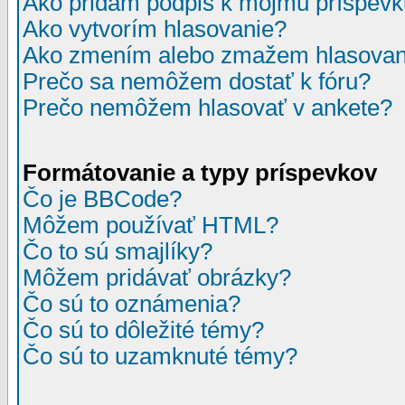
Ako pridám podpis k môjmu príspev
Ako vytvorím hlasovanie?
Ako zmením alebo zmažem hlasovan
Prečo sa nemôžem dostať k fóru?
Prečo nemôžem hlasovať v ankete?
Formátovanie a typy príspevkov
Čo je BBCode?
Môžem používať HTML?
Čo to sú smajlíky?
Môžem pridávať obrázky?
Čo sú to oznámenia?
Čo sú to dôležité témy?
Čo sú to uzamknuté témy?