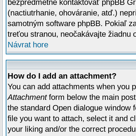
bezpredmetné kontaktovať phpBB Grou
(nactiutrhanie, ohováranie, atď.) ne
samotným software phpBB. Pokiaľ zaš
treťou stranou, neočakávajte žiadnu
Návrat hore
How do I add an attachment?
You can add attachments when you p
Attachment
form below the main post
the standard Open dialogue window fo
file you want to attach, select it and
your liking and/or the correct proced