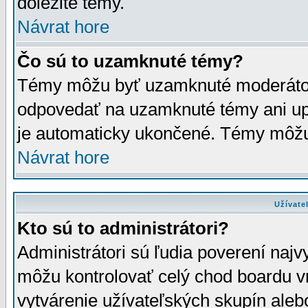
dôležité témy.
Návrat hore
Čo sú to uzamknuté témy?
Témy môžu byť uzamknuté moderáto
odpovedať na uzamknuté témy ani up
je automaticky ukončené. Témy môžu
Návrat hore
Užívate
Kto sú to administrátori?
Administrátori sú ľudia poverení najv
môžu kontrolovať celý chod boardu v
vytvárenie užívateľských skupín aleb