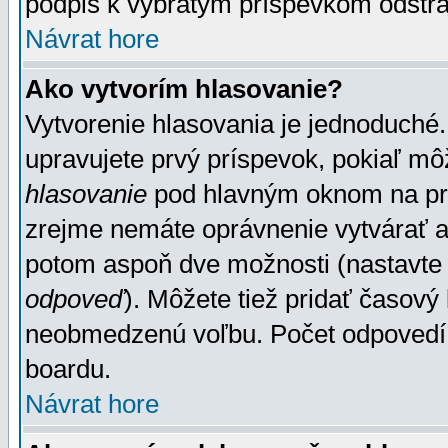
podpis k vybratým príspevkom odstrá
Návrat hore
Ako vytvorím hlasovanie?
Vytvorenie hlasovania je jednoduché.
upravujete prvý príspevok, pokiaľ môž
hlasovanie
pod hlavným oknom na prid
zrejme nemáte oprávnenie vytvárať an
potom aspoň dve možnosti (nastavte 
odpoveď
). Môžete tiež pridať časový
neobmedzenú voľbu. Počet odpovedí, 
boardu.
Návrat hore