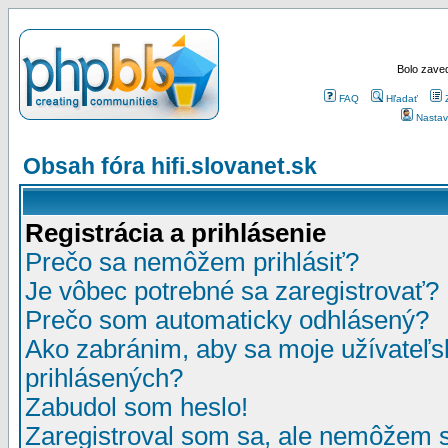
Bolo zaved
FAQ
Hľadať
Nastav
Obsah fóra hifi.slovanet.sk
Registrácia a prihlásenie
Prečo sa nemôžem prihlásiť?
Je vôbec potrebné sa zaregistrovať?
Prečo som automaticky odhlásený?
Ako zabránim, aby sa moje užívateľ
prihlásených?
Zabudol som heslo!
Zaregistroval som sa, ale nemôžem sa