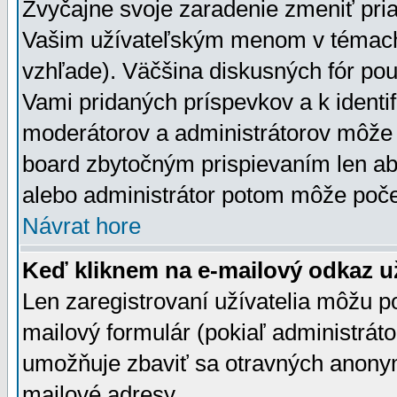
Zvyčajne svoje zaradenie zmeniť pr
Vašim užívateľským menom v témach 
vzhľade). Väčšina diskusných fór pou
Vami pridaných príspevkov a k identif
moderátorov a administrátorov môže 
board zbytočným prispievaním len aby
alebo administrátor potom môže počet
Návrat hore
Keď kliknem na e-mailový odkaz už
Len zaregistrovaní užívatelia môžu p
mailový formulár (pokiaľ administráto
umožňuje zbaviť sa otravných anonym
mailové adresy.