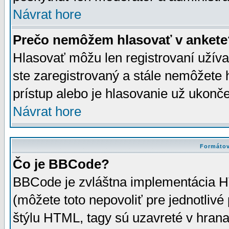
Návrat hore
Prečo nemôžem hlasovať v ankete
Hlasovať môžu len registrovaní užívat
ste zaregistrovaný a stále nemôžet
prístup alebo je hlasovanie už ukonč
Návrat hore
Formátov
Čo je BBCode?
BBCode je zvláštna implementácia HT
(môžete toto nepovoliť pre jednotli
štýlu HTML, tagy sú uzavreté v hrana