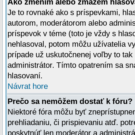
Ako zmením alebo zmažem hlasov
Je to rovnaké ako s príspevkami, h
autorom, moderátorom alebo administ
príspevok v téme (toto je vždy s hlas
nehlasoval, potom môžu užívatelia v
prípade už uskutočnenej voľby to tak
administrátor. Tímto opatrením sa sn
hlasovaní.
Návrat hore
Prečo sa nemôžem dostať k fóru?
Niektoré fóra môžu byť zneprístupnen
prehliadaniu, či prispievaniu atď. pot
poskytnúť len moderátor a administrát