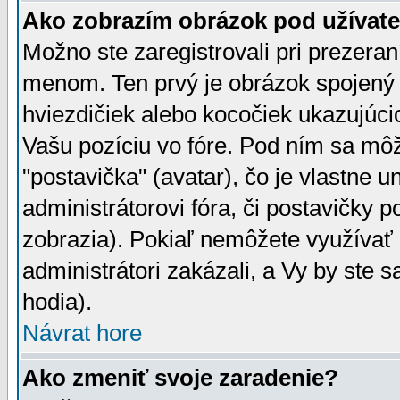
Ako zobrazím obrázok pod užíva
Možno ste zaregistrovali pri prezera
menom. Ten prvý je obrázok spojený 
hviezdičiek alebo kocočiek ukazujúcic
Vašu pozíciu vo fóre. Pod ním sa m
"postavička" (avatar), čo je vlastne 
administrátorovi fóra, či postavičky p
zobrazia). Pokiaľ nemôžete využívať 
administrátori zakázali, a Vy by ste 
hodia).
Návrat hore
Ako zmeniť svoje zaradenie?