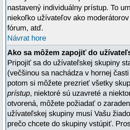
nastavený individuálny prístup. To u
niekoľko užívateľov ako moderátorov 
fórum, atď.
Návrat hore
Ako sa môžem zapojiť do užívateľ
Pripojiť sa do užívateľskej skupiny s
(večšinou sa nachádza v hornej časti 
potom si môžete prezrieť všetky sku
prístup
, niektoré sú uzavreté a niekt
otvorená, môžete požiadať o zaradeni
užívateľskej skupiny musí Vašu žiado
prečo chcete do skupiny vstúpiť. Pro