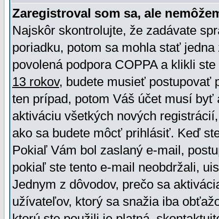
Zaregistroval som sa, ale nemôžem
Najskôr skontrolujte, že zadávate sp
poriadku, potom sa mohla stať jedna 
povolená podpora COPPA a klikli ste 
13 rokov
, budete musieť postupovať po
ten prípad, potom Váš účet musí byť 
aktiváciu všetkých nových registráci
ako sa budete môcť prihlásiť. Keď ste 
Pokiaľ Vám bol zaslaný e-mail, postu
pokiaľ ste tento e-mail neobdržali, ui
Jednym z dôvodov, prečo sa aktiváci
užívateľov, ktorý sa snažia iba obťažo
ktorú ste použili je platná, skontaktuj