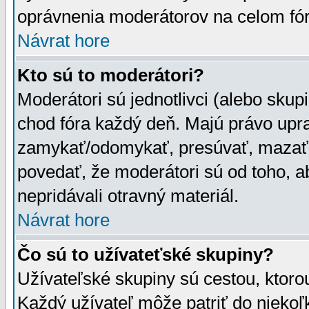
oprávnenia moderátorov na celom fór
Návrat hore
Kto sú to moderátori?
Moderátori sú jednotlivci (alebo skupi
chod fóra každý deň. Majú právo upr
zamykať/odomykať, presúvať, mazať a
povedať, že moderátori sú od toho, a
nepridávali otravný materiál.
Návrat hore
Čo sú to užívateťské skupiny?
Užívateľské skupiny sú cestou, ktoro
Každý užívateľ môže patriť do nieko