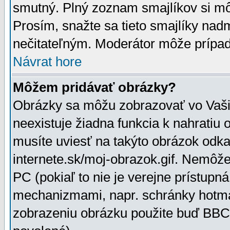
smutný. Plný zoznam smajlíkov si mô
Prosím, snažte sa tieto smajlíky nad
nečitateľným. Moderátor môže prípa
Návrat hore
Môžem pridávať obrázky?
Obrázky sa môžu zobrazovať vo Vaši
neexistuje žiadna funkcia k nahratiu
musíte uviesť na takýto obrázok odka
internete.sk/moj-obrazok.gif. Nemôž
PC (pokiaľ to nie je verejne prístupn
mechanizmami, napr. schránky hotmai
zobrazeniu obrázku použite buď BBCo