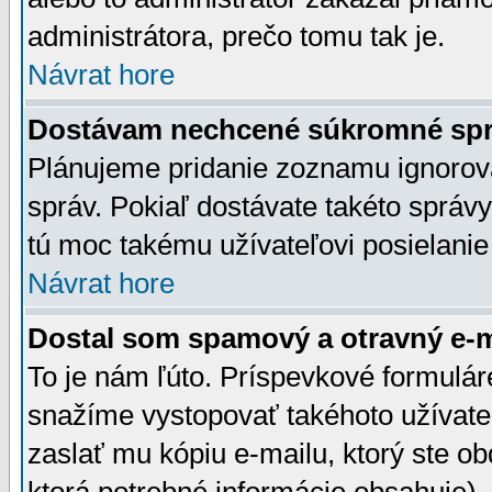
administrátora, prečo tomu tak je.
Návrat hore
Dostávam nechcené súkromné spr
Plánujeme pridanie zoznamu ignorov
správ. Pokiaľ dostávate takéto správy
tú moc takému užívateľovi posielanie
Návrat hore
Dostal som spamový a otravný e-ma
To je nám ľúto. Príspevkové formulá
snažíme vystopovať takéhoto užívateľ
zaslať mu kópiu e-mailu, ktorý ste obdr