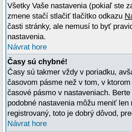
Všetky Vaše nastavenia (pokiaľ ste z
zmene stačí stlačiť tlačítko odkazu
N
časti stránky, ale nemusí to byť prav
nastavenia.
Návrat hore
Časy sú chybné!
Časy sú takmer vždy v poriadku, avša
časovom pásme než v tom, v ktorom s
časové pásmo v nastaveniach. Bert
podobné nastavenia môžu meniť len re
registrovaný, toto je dobrý dôvod, pre
Návrat hore