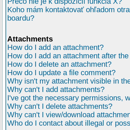
Prečo nie je k dispozícií funkcia X?
Koho mám kontaktovať ohľadom otrav
boardu?
Attachments
How do I add an attachment?
How do I add an attachment after the i
How do I delete an attachment?
How do I update a file comment?
Why isn't my attachment visible in th
Why can't I add attachments?
I've got the necessary permissions, 
Why can't I delete attachments?
Why can't I view/download attachme
Who do I contact about illegal or poss