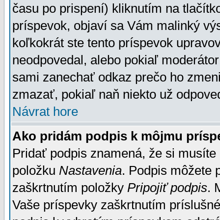
času po prispení) kliknutím na tlačít
príspevok, objaví sa Vám malinký výs
koľkokrát ste tento príspevok upravova
neodpovedal, alebo pokiaľ moderátor č
sami zanechať odkaz prečo ho zmenil
zmazať, pokiaľ naň niekto už odpoved
Návrat hore
Ako pridám podpis k môjmu prísp
Pridať podpis znamená, že si musíte n
položku
Nastavenia
. Podpis môžete 
zaškrtnutím položky
Pripojiť podpis
. 
Vaše príspevky zaškrtnutím príslušné