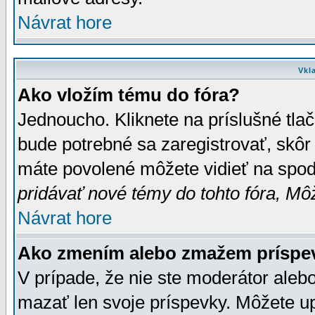
Návrat hore
Vkl
Ako vložím tému do fóra?
Jednoucho. Kliknete na príslušné tla
bude potrebné sa zaregistrovať, skôr 
máte povolené môžete vidieť na spodn
pridávať nové témy do tohto fóra, Môž
Návrat hore
Ako zmením alebo zmažem príspe
V prípade, že nie ste moderátor aleb
mazať len svoje príspevky. Môžete u