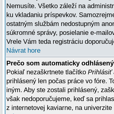
Nemusíte. Všetko záleží na administrá
ku vkladaniu príspevkov. Samozrejme
ostatným službám nedostupným anon
súkromné správy, posielanie e-mailov
Vrele Vám teda registráciu doporučuj
Návrat hore
Prečo som automaticky odhlásen
Pokiaľ nezaškrtnete tlačítko
Prihlásiť
prihlásený len počas práce vo fóre. 
iným. Aby ste zostali prihlásený, zaškr
však nedoporučujeme, keď sa prihlasuj
z internetovej kaviarne, na univerzite 